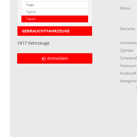
Taigo
Motor
Tayron
Tiguan
Getriebe
GEBRAUCHTFAHRZEUGE
Antriebs
1817 Fahrzeuge
Zylinder
Schadstof
Anmelden
Hubraum
Kraftstoff
Kategorie