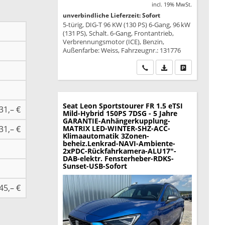
incl. 19% MwSt.
unverbindliche Lieferzeit: Sofort
5-türig, DIG-T 96 KW (130 PS) 6-Gang, 96 kW
(131 PS), Schalt. 6-Gang, Frontantrieb,
Verbrennungsmotor (ICE), Benzin,
Außenfarbe: Weiss, Fahrzeugnr.: 131776
Wir rufen Sie an
PDF-Datei, Fahrzeu
Drucken, park
Seat Leon Sportstourer
FR 1.5 eTSI
31,– €
Mild-Hybrid 150PS 7DSG - 5 Jahre
GARANTIE-Anhängerkupplung-
31,– €
MATRIX LED-WINTER-SHZ-ACC-
Klimaautomatik 3Zonen-
beheiz.Lenkrad-NAVI-Ambiente-
2xPDC-Rückfahrkamera-ALU17"-
DAB-elektr. Fensterheber-RDKS-
Sunset-USB-Sofort
45,– €