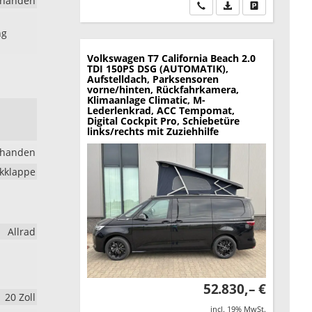
rhanden
Wir rufen Sie an
PDF-Datei, Fahrzeu
Drucken, park
ng
Volkswagen T7 California
Beach 2.0
TDI 150PS DSG (AUTOMATIK),
Aufstelldach, Parksensoren
vorne/hinten, Rückfahrkamera,
Klimaanlage Climatic, M-
Lederlenkrad, ACC Tempomat,
Digital Cockpit Pro, Schiebetüre
links/rechts mit Zuziehhilfe
rhanden
ckklappe
Allrad
52.830,– €
20 Zoll
incl. 19% MwSt.