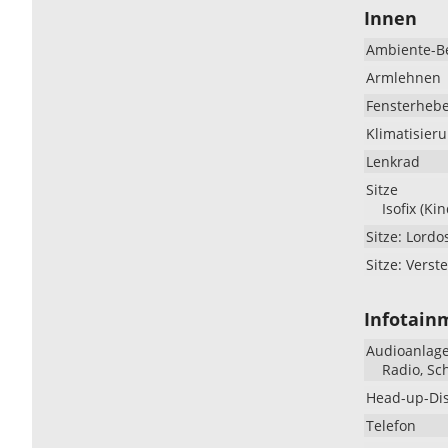
Innen
Ambiente-B
Armlehnen
Fensterheb
Klimatisier
Lenkrad
Sitze
Isofix (Ki
Sitze: Lordo
Sitze: Verste
Infotain
Audioanlag
Radio, Sc
Head-up-Di
Telefon