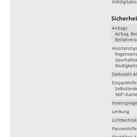
Volldigitale
Sicherhei
Airbags
Airbag, Be
Beifahrera
Assistenzsy
Regensenso
Spurhaltea
Müdigkeit
Diebstahl-A
Einparkhilfe
Selbstlenk
360°-Kame
Innenspiege
Lenkung
Lichttechnik
Pannenhilfe