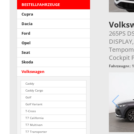
BESTELLFAHRZEUGE
Cupra
Volks
Dacia
265PS DS
Ford
DISPLAY,
Opel
Tempomat
Seat
Cockpit 
Skoda
Fahrzeugnr.
:
1
Volkswagen
Caddy
Caddy Cargo
Golf
Golf Variant
T-Cross
T7 California
T7 Multivan
T7 Transporter