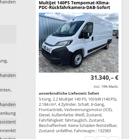
rhanden
MultiJet 140PS Tempomat-Klima-
PDC-Rückfahrkamera-DAB-Sofort
ung,
rhanden
31.340,– €
incl. 19% MwSt.
inten,
unverbindliche Lieferzeit: Sofort
5-türig, 2.2 Multijet 140 PS, 103 kW (140 PS),
rhanden
2.184 cm³, 4 Zylinder, Schalt. 6-Gang,
Frontantrieb, Verbrennungsmotor (ICE),
lenkung
Diesel, Außenfarbe: Weiß, Zustand,
Fahrfähigkeit: fahrtauglich, Zustand,
ssistent
Beschaffenheit: Keine Schäden feststellbar,
nnenkit
Zustand: unfallfrei, Fahrzeugnr.: 132583