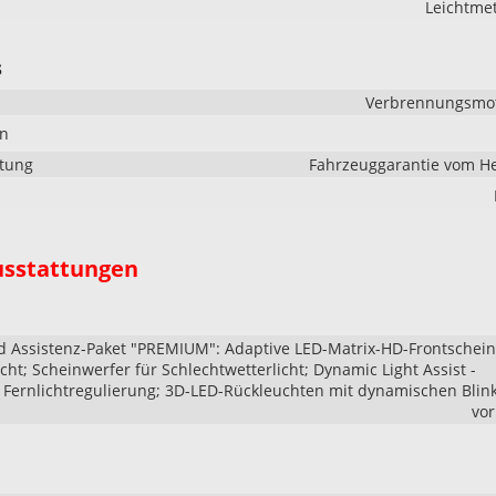
Leichtmet
s
Verbrennungsmoto
en
stung
Fahrzeuggarantie vom He
usstattungen
d Assistenz-Paket "PREMIUM": Adaptive LED-Matrix-HD-Frontschei
cht; Scheinwerfer für Schlechtwetterlicht; Dynamic Light Assist -
Fernlichtregulierung; 3D-LED-Rückleuchten mit dynamischen Blin
vo