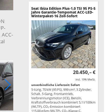
Seat Ibiza
Edition Plus-1,0 TSI 95 PS-5
Jahre Garantie-Tempomat ACC-LED-
Winterpaket-16 Zoll-Sofort
ON
UP-
, ACC-
al
20.450,– €
incl. 19% MwSt.
unverbindliche Lieferzeit: Sofort
5-türig, 70 kW (95 PS), 999 cm³, 3 Zylinder,
Schalt. 5-Gang, Frontantrieb,
Verbrennungsmotor (ICE), Benzin,
Kraftstoffverbrauch kombiniert 5,1 l/100km
(WLTP), CO₂-Emission kombiniert
115.00 g/km (WLTP), CO₂-Klasse C,