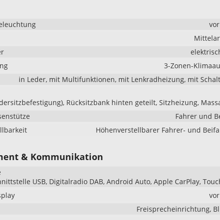
eleuchtung
vo
Mittela
er
elektrisc
ung
3-Zonen-Klimaau
in Leder, mit Multifunktionen, mit Lenkradheizung, mit Scha
ndersitzbefestigung), Rücksitzbank hinten geteilt, Sitzheizung, Mass
senstütze
Fahrer und B
llbarkeit
Höhenverstellbarer Fahrer- und Beifa
ment & Kommunikation
e
hnittstelle USB, Digitalradio DAB, Android Auto, Apple CarPlay, Tou
splay
vo
Freisprecheinrichtung, B