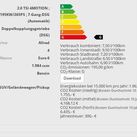
2.0 TSI 4MOTION ;
195KW/265PS ; 7-Gang-DSG
(Automatik)
Doppelkupplungsgetriebe
(DSG)
achse
Allrad
Verbrauch kombiniert:
7,50 l/100km
Verbrauch Innenstadt:
9,50 l/100km
4
Verbrauch Stadtrand:
7,20 l/100km
fklasse
Euro 6
Verbrauch Landstraße:
6,50 l/100km
Verbrauch Autobahn:
6,90 l/100km
1.984 ccm
CO
-Emissionen:
195,00 g/km
2
CO
-Klasse:
G
2
Benzin
Download
Energiekosten bei 15.000 km pro Jahr:
1.96
SUV/Geländewagen/Pickup
CO2 Kosten (niedrig)
(Kosten Durchschnitt 10 
1.755,- €
CO2 Kosten (mittel)
(Kosten Durchschnitt 10 J
4.168,12 €
CO2 Kosten (hoch)
(Kosten Durchschnitt 10 Ja
6.435,- €
Jahressteuer:
300,- €