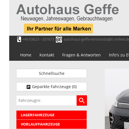
+49 03623 - 331873
autohaus-geffe-ernstroda@t-online.d
Home
Kontakt
Fragen & Antworten
Info's zu
Schnellsuche
Geparkte Fahrzeuge (
0
)
Fahrzeugnr.
LAGERFAHRZEUGE
VORLAUFFAHRZEUGE