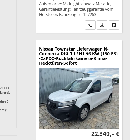
Außenfarbe: Midnightschwarz Metallic,
Garantieleistung: Fahrzeuggarantie vom
Hersteller, Fahrzeugnr.: 127263
Wir rufen Sie an
PDF-Datei, Fahrzeu
Drucken, park
Nissan Townstar Lieferwagen
N-
Connecta DIG-T L2H1 96 KW (130 PS)
-2xPDC-Rückfahrkamera-Klima-
Hecktüren-Sofort
2,00 €
:
Jahre)
:
ahre)
:
hre)
22.340,– €