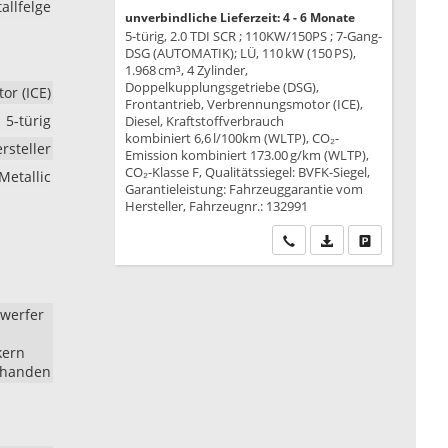
allfelge
unverbindliche Lieferzeit: 4 - 6 Monate
5-türig, 2.0 TDI SCR ; 110KW/150PS ; 7-Gang-
DSG (AUTOMATIK); LÜ, 110 kW (150 PS),
1.968 cm³, 4 Zylinder,
Doppelkupplungsgetriebe (DSG),
r (ICE)
Frontantrieb, Verbrennungsmotor (ICE),
5-türig
Diesel, Kraftstoffverbrauch
kombiniert 6,6 l/100km (WLTP), CO₂-
rsteller
Emission kombiniert 173.00 g/km (WLTP),
CO₂-Klasse F, Qualitätssiegel: BVFK-Siegel,
Metallic
Garantieleistung: Fahrzeuggarantie vom
Hersteller, Fahrzeugnr.: 132991
Wir rufen Sie an
PDF-Datei, Fahrzeu
Drucken, park
nwerfer
kern
rhanden