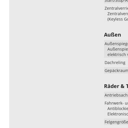
Start/Stop-
Zentralverr
Zentralver
(Keyless G
Außen
Außenspieg
Außenspieg
elektrisch 
Dachreling
Gepäckraum
Räder & 
Antriebsach
Fahrwerk- 
Antiblocki
Elektronis
Felgengröß