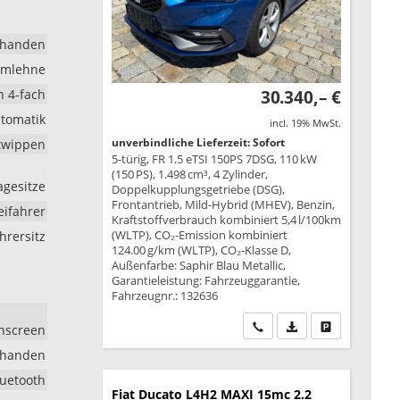
rhanden
rmlehne
h 4-fach
30.340,– €
tomatik
incl. 19% MwSt.
unverbindliche Lieferzeit: Sofort
ltwippen
5-türig, FR 1.5 eTSI 150PS 7DSG, 110 kW
(150 PS), 1.498 cm³, 4 Zylinder,
agesitze
Doppelkupplungsgetriebe (DSG),
Frontantrieb, Mild-Hybrid (MHEV), Benzin,
eifahrer
Kraftstoffverbrauch kombiniert 5,4 l/100km
(WLTP), CO₂-Emission kombiniert
hrersitz
124.00 g/km (WLTP), CO₂-Klasse D,
Außenfarbe: Saphir Blau Metallic,
Garantieleistung: Fahrzeuggarantie,
Fahrzeugnr.: 132636
Wir rufen Sie an
PDF-Datei, Fahrzeu
Drucken, park
chscreen
rhanden
luetooth
Fiat Ducato
L4H2 MAXI 15mc 2.2