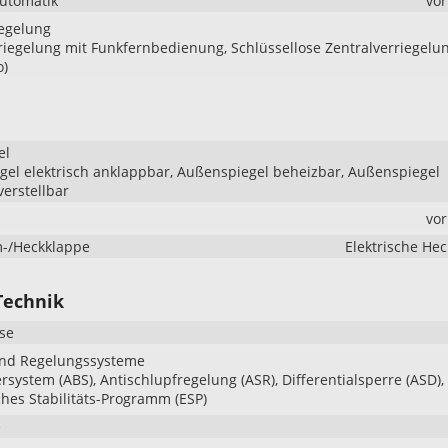
Automatik
vo
iegelung
riegelung mit Funkfernbedienung, Schlüssellose Zentralverriegelu
o)
el
el elektrisch anklappbar, Außenspiegel beheizbar, Außenspiegel
verstellbar
vo
-/Heckklappe
Elektrische He
Technik
se
und Regelungssysteme
ersystem (ABS), Antischlupfregelung (ASR), Differentialsperre (ASD),
ches Stabilitäts-Programm (ESP)
e