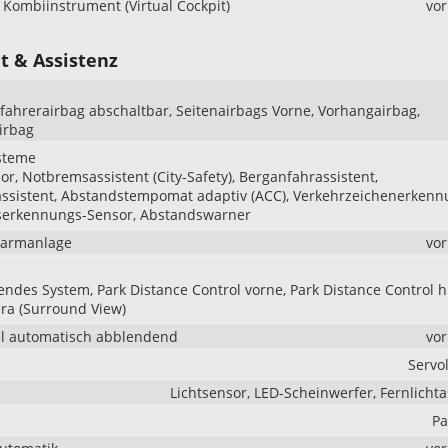
s Kombiinstrument (Virtual Cockpit)
vo
t & Assistenz
ifahrerairbag abschaltbar, Seitenairbags Vorne, Vorhangairbag,
irbag
steme
r, Notbremsassistent (City-Safety), Berganfahrassistent,
ssistent, Abstandstempomat adaptiv (ACC), Verkehrzeichenerkenn
serkennungs-Sensor, Abstandswarner
larmanlage
vo
endes System, Park Distance Control vorne, Park Distance Control h
ra (Surround View)
l automatisch abblendend
vo
Servo
Lichtsensor, LED-Scheinwerfer, Fernlichta
Pa