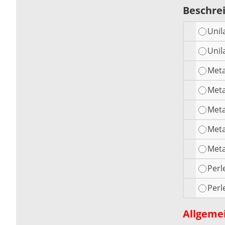
Beschre
Unil
Unil
Meta
Meta
Meta
Meta
Meta
Perl
Perl
Allgeme