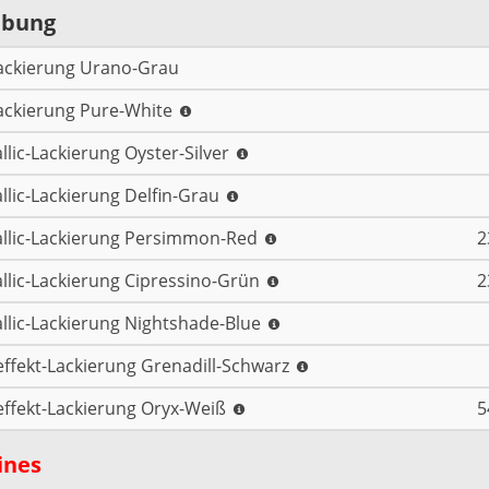
ibung
ackierung Urano-Grau
ackierung Pure-White
llic-Lackierung Oyster-Silver
llic-Lackierung Delfin-Grau
llic-Lackierung Persimmon-Red
2
llic-Lackierung Cipressino-Grün
2
llic-Lackierung Nightshade-Blue
effekt-Lackierung Grenadill-Schwarz
effekt-Lackierung Oryx-Weiß
5
ines