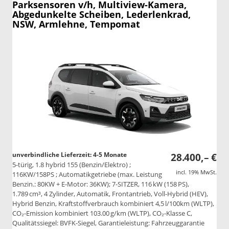
Parksensoren v/h, Multiview-Kamera,
Abgedunkelte Scheiben, Lederlenkrad,
NSW, Armlehne, Tempomat
unverbindliche Lieferzeit: 4-5 Monate
28.400,– €
5-türig, 1.8 hybrid 155 (Benzin/Elektro) ;
incl. 19% MwSt.
116KW/158PS ; Automatikgetriebe (max. Leistung
Benzin.: 80KW + E-Motor: 36KW); 7-SITZER, 116 kW (158 PS),
1.789 cm³, 4 Zylinder, Automatik, Frontantrieb, Voll-Hybrid (HEV),
Hybrid Benzin, Kraftstoffverbrauch kombiniert 4,5 l/100km (WLTP),
CO₂-Emission kombiniert 103.00 g/km (WLTP), CO₂-Klasse C,
Qualitätssiegel: BVFK-Siegel, Garantieleistung: Fahrzeuggarantie