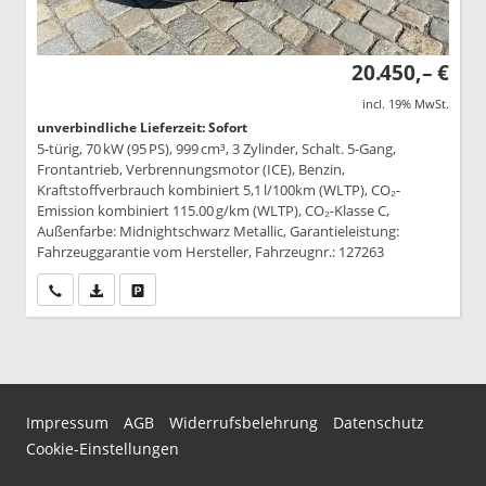
20.450,– €
incl. 19% MwSt.
unverbindliche Lieferzeit: Sofort
5-türig, 70 kW (95 PS), 999 cm³, 3 Zylinder, Schalt. 5-Gang,
Frontantrieb, Verbrennungsmotor (ICE), Benzin,
Kraftstoffverbrauch kombiniert 5,1 l/100km (WLTP), CO₂-
Emission kombiniert 115.00 g/km (WLTP), CO₂-Klasse C,
Außenfarbe: Midnightschwarz Metallic, Garantieleistung:
Fahrzeuggarantie vom Hersteller, Fahrzeugnr.: 127263
Wir rufen Sie an
PDF-Datei, Fahrzeugexposé drucken
Drucken, parken oder vergleichen
Impressum
AGB
Widerrufsbelehrung
Datenschutz
Cookie-Einstellungen