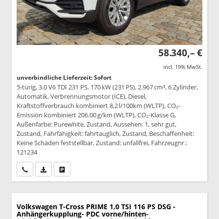
58.340,– €
incl. 19% MwSt.
unverbindliche Lieferzeit: Sofort
5-türig, 3.0 V6 TDI 231 PS, 170 kW (231 PS), 2.967 cm³, 6 Zylinder,
Automatik, Verbrennungsmotor (ICE), Diesel,
Kraftstoffverbrauch kombiniert 8,2 l/100km (WLTP), CO₂-
Emission kombiniert 206.00 g/km (WLTP), CO₂-Klasse G,
Außenfarbe: Purewhite, Zustand, Aussehen: 1, sehr gut,
Zustand, Fahrfähigkeit: fahrtauglich, Zustand, Beschaffenheit:
Keine Schäden feststellbar, Zustand: unfallfrei, Fahrzeugnr.:
121234
Wir rufen Sie an
PDF-Datei, Fahrzeugexposé drucken
Drucken, parken oder vergleichen
Volkswagen T-Cross
PRIME 1,0 TSI 116 PS DSG -
Anhängerkupplung- PDC vorne/hinten-