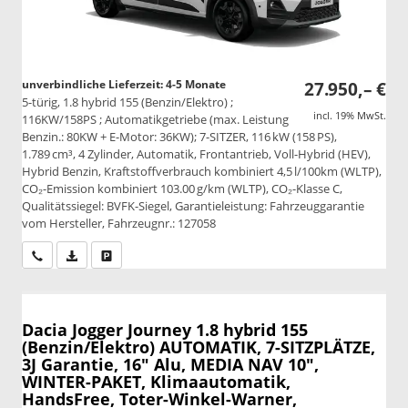
unverbindliche Lieferzeit: 4-5 Monate
27.950,– €
5-türig, 1.8 hybrid 155 (Benzin/Elektro) ;
incl. 19% MwSt.
116KW/158PS ; Automatikgetriebe (max. Leistung
Benzin.: 80KW + E-Motor: 36KW); 7-SITZER, 116 kW (158 PS),
1.789 cm³, 4 Zylinder, Automatik, Frontantrieb, Voll-Hybrid (HEV),
Hybrid Benzin, Kraftstoffverbrauch kombiniert 4,5 l/100km (WLTP),
CO₂-Emission kombiniert 103.00 g/km (WLTP), CO₂-Klasse C,
Qualitätssiegel: BVFK-Siegel, Garantieleistung: Fahrzeuggarantie
vom Hersteller, Fahrzeugnr.: 127058
Wir rufen Sie an
PDF-Datei, Fahrzeugexposé drucken
Drucken, parken oder vergleichen
Dacia Jogger
Journey 1.8 hybrid 155
(Benzin/Elektro) AUTOMATIK, 7-SITZPLÄTZE,
3J Garantie, 16" Alu, MEDIA NAV 10",
WINTER-PAKET, Klimaautomatik,
HandsFree, Toter-Winkel-Warner,