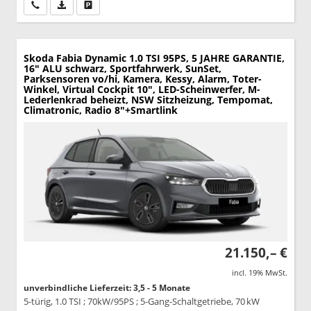
Wir rufen Sie an
PDF-Datei, Fahrzeugexposé drucken
Drucken, parken oder vergleichen
Skoda Fabia
Dynamic 1.0 TSI 95PS, 5 JAHRE GARANTIE,
16" ALU schwarz, Sportfahrwerk, SunSet,
Parksensoren vo/hi, Kamera, Kessy, Alarm, Toter-
Winkel, Virtual Cockpit 10", LED-Scheinwerfer, M-
Lederlenkrad beheizt, NSW Sitzheizung, Tempomat,
Climatronic, Radio 8"+Smartlink
21.150,– €
incl. 19% MwSt.
unverbindliche Lieferzeit: 3,5 - 5 Monate
5-türig, 1.0 TSI ; 70kW/95PS ; 5-Gang-Schaltgetriebe, 70 kW