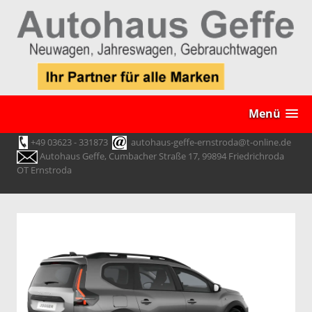
Menü
+49 03623 - 331873
autohaus-geffe-ernstroda@t-online.de
Autohaus Geffe, Cumbacher Straße 17, 99894 Friedrichroda
OT Ernstroda