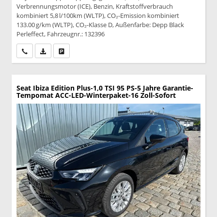
Verbrennungsmotor (ICE), Benzin, Kraftstoffverbrauch
kombiniert 5,8 l/100km (WLTP), CO₂-Emission kombiniert
133.00 g/km (WLTP), CO₂-Klasse D, Außenfarbe: Depp Black
Perleffect, Fahrzeugnr.: 132396
Wir rufen Sie an
PDF-Datei, Fahrzeugexposé drucken
Drucken, parken oder vergleichen
Seat Ibiza
Edition Plus-1,0 TSI 95 PS-5 Jahre Garantie-
Tempomat ACC-LED-Winterpaket-16 Zoll-Sofort