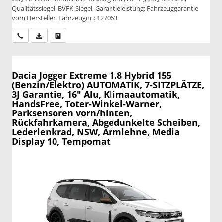
Qualitätssiegel: BVFK-Siegel, Garantieleistung: Fahrzeuggarantie
vom Hersteller, Fahrzeugnr.: 127063
Wir rufen Sie an
PDF-Datei, Fahrzeugexposé drucken
Drucken, parken oder vergleichen
Dacia Jogger
Extreme 1.8 Hybrid 155
(Benzin/Elektro) AUTOMATIK, 7-SITZPLÄTZE,
3J Garantie, 16" Alu, Klimaautomatik,
HandsFree, Toter-Winkel-Warner,
Parksensoren vorn/hinten,
Rückfahrkamera, Abgedunkelte Scheiben,
Lederlenkrad, NSW, Armlehne, Media
Display 10, Tempomat