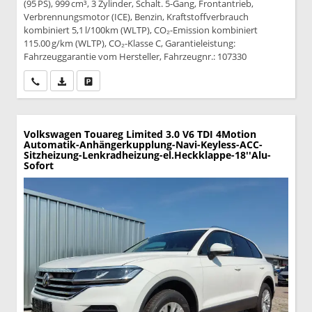
(95 PS), 999 cm³, 3 Zylinder, Schalt. 5-Gang, Frontantrieb,
Verbrennungsmotor (ICE), Benzin, Kraftstoffverbrauch
kombiniert 5,1 l/100km (WLTP), CO₂-Emission kombiniert
115.00 g/km (WLTP), CO₂-Klasse C, Garantieleistung:
Fahrzeuggarantie vom Hersteller, Fahrzeugnr.: 107330
Wir rufen Sie an
PDF-Datei, Fahrzeugexposé drucken
Drucken, parken oder vergleichen
Volkswagen Touareg
Limited 3.0 V6 TDI 4Motion
Automatik-Anhängerkupplung-Navi-Keyless-ACC-
Sitzheizung-Lenkradheizung-el.Heckklappe-18''Alu-
Sofort