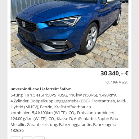
30.340,– €
incl. 19% MwSt.
unverbindliche Lieferzeit: Sofort
5-türig, FR 1.5 eTSI 150PS 7DSG, 110 kW (150 PS), 1.498 cm³,
4 Zylinder, Doppelkupplungsgetriebe (DSG), Frontantrieb, Mild-
Hybrid (MHEV), Benzin, Kraftstoffverbrauch
kombiniert 5,4 l/100km (WLTP), CO₂-Emission kombiniert
124.00 g/km (WLTP), CO₂-Klasse D, Außenfarbe: Saphir Blau
Metallic, Garantieleistung: Fahrzeuggarantie, Fahrzeugnr.:
132636