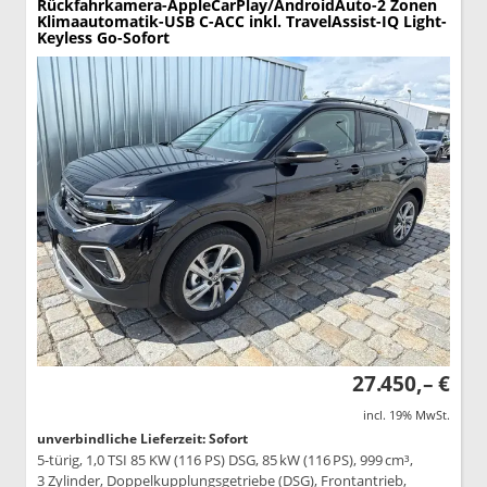
Rückfahrkamera-AppleCarPlay/AndroidAuto-2 Zonen
Klimaautomatik-USB C-ACC inkl. TravelAssist-IQ Light-
Keyless Go-Sofort
27.450,– €
incl. 19% MwSt.
unverbindliche Lieferzeit: Sofort
5-türig, 1,0 TSI 85 KW (116 PS) DSG, 85 kW (116 PS), 999 cm³,
3 Zylinder, Doppelkupplungsgetriebe (DSG), Frontantrieb,