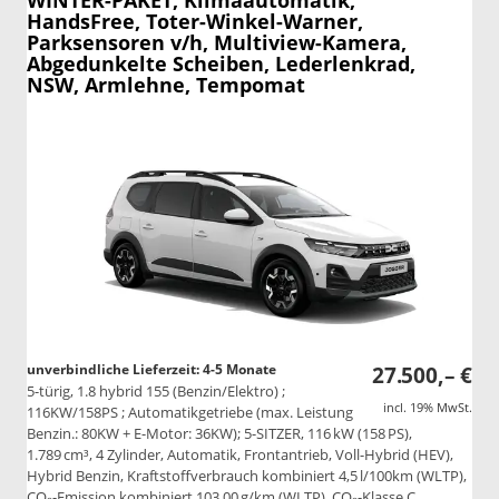
WINTER-PAKET, Klimaautomatik,
HandsFree, Toter-Winkel-Warner,
Parksensoren v/h, Multiview-Kamera,
Abgedunkelte Scheiben, Lederlenkrad,
NSW, Armlehne, Tempomat
unverbindliche Lieferzeit: 4-5 Monate
27.500,– €
5-türig, 1.8 hybrid 155 (Benzin/Elektro) ;
incl. 19% MwSt.
116KW/158PS ; Automatikgetriebe (max. Leistung
Benzin.: 80KW + E-Motor: 36KW); 5-SITZER, 116 kW (158 PS),
1.789 cm³, 4 Zylinder, Automatik, Frontantrieb, Voll-Hybrid (HEV),
Hybrid Benzin, Kraftstoffverbrauch kombiniert 4,5 l/100km (WLTP),
CO₂-Emission kombiniert 103.00 g/km (WLTP), CO₂-Klasse C,