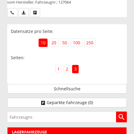
vom Hersteller, Fahrzeugnr.: 127064
Wir rufen Sie an
PDF-Datei, Fahrzeugexposé drucken
Drucken, parken oder vergleichen
Datensätze pro Seite:
10
20
50
100
250
Seiten:
1
2
3
Schnellsuche
Geparkte Fahrzeuge (
0
)
Fahrzeugnr.
LAGERFAHRZEUGE