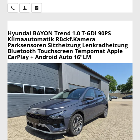
Wir rufen Sie an
PDF-Datei, Fahrzeugexposé drucken
Drucken, parken oder vergleichen
Hyundai BAYON
Trend 1.0 T-GDI 90PS
Klimaautomatik Rückf.Kamera
Parksensoren Sitzheizung Lenkradheizung
Bluetooth Touchscreen Tempomat Apple
CarPlay + Android Auto 16"LM