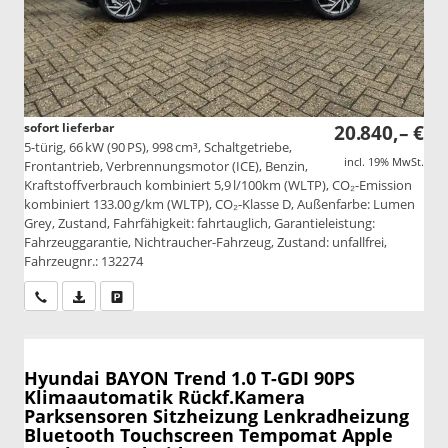
sofort lieferbar
20.840,– €
5-türig, 66 kW (90 PS), 998 cm³, Schaltgetriebe,
incl. 19% MwSt.
Frontantrieb, Verbrennungsmotor (ICE), Benzin,
Kraftstoffverbrauch kombiniert 5,9 l/100km (WLTP), CO₂-Emission
kombiniert 133.00 g/km (WLTP), CO₂-Klasse D, Außenfarbe: Lumen
Grey, Zustand, Fahrfähigkeit: fahrtauglich, Garantieleistung:
Fahrzeuggarantie, Nichtraucher-Fahrzeug, Zustand: unfallfrei,
Fahrzeugnr.: 132274
Wir rufen Sie an
PDF-Datei, Fahrzeugexposé drucken
Drucken, parken oder vergleichen
Hyundai BAYON
Trend 1.0 T-GDI 90PS
Klimaautomatik Rückf.Kamera
Parksensoren Sitzheizung Lenkradheizung
Bluetooth Touchscreen Tempomat Apple