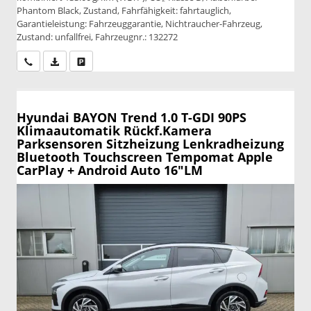
Phantom Black, Zustand, Fahrfähigkeit: fahrtauglich,
Garantieleistung: Fahrzeuggarantie, Nichtraucher-Fahrzeug,
Zustand: unfallfrei, Fahrzeugnr.: 132272
Wir rufen Sie an
PDF-Datei, Fahrzeugexposé drucken
Drucken, parken oder vergleichen
Hyundai BAYON
Trend 1.0 T-GDI 90PS
Klimaautomatik Rückf.Kamera
Parksensoren Sitzheizung Lenkradheizung
Bluetooth Touchscreen Tempomat Apple
CarPlay + Android Auto 16"LM