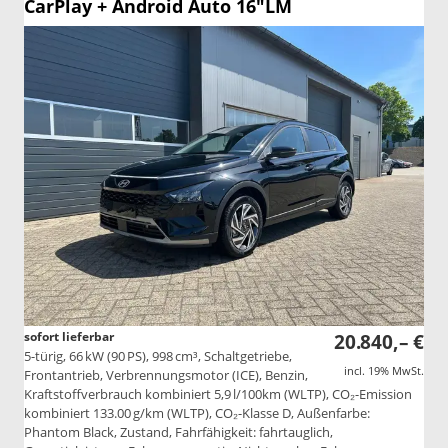
CarPlay + Android Auto 16"LM
sofort lieferbar
20.840,– €
5-türig, 66 kW (90 PS), 998 cm³, Schaltgetriebe,
incl. 19% MwSt.
Frontantrieb, Verbrennungsmotor (ICE), Benzin,
Kraftstoffverbrauch kombiniert 5,9 l/100km (WLTP), CO₂-Emission
kombiniert 133.00 g/km (WLTP), CO₂-Klasse D, Außenfarbe:
Phantom Black, Zustand, Fahrfähigkeit: fahrtauglich,