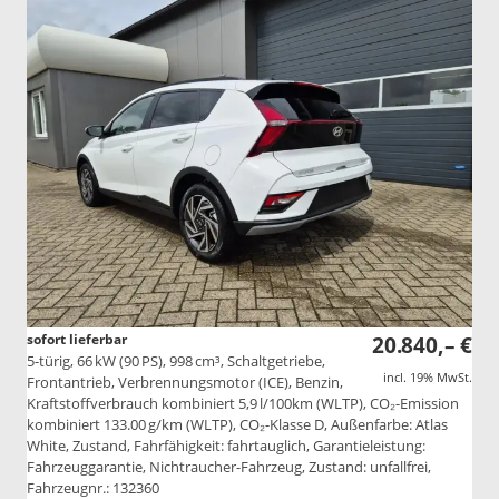
sofort lieferbar
20.840,– €
5-türig, 66 kW (90 PS), 998 cm³, Schaltgetriebe,
incl. 19% MwSt.
Frontantrieb, Verbrennungsmotor (ICE), Benzin,
Kraftstoffverbrauch kombiniert 5,9 l/100km (WLTP), CO₂-Emission
kombiniert 133.00 g/km (WLTP), CO₂-Klasse D, Außenfarbe: Atlas
White, Zustand, Fahrfähigkeit: fahrtauglich, Garantieleistung:
Fahrzeuggarantie, Nichtraucher-Fahrzeug, Zustand: unfallfrei,
Fahrzeugnr.: 132360