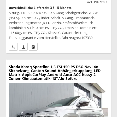
incl. 19% MwSt.
unverbindliche Lieferzeit: 3,5 - 5 Monate
5-türig, 1.0 TSI ; 70kW/95PS ; 5-Gang-Schaltgetriebe, 70 kW
(95 PS), 999 cm³, 3 Zylinder, Schalt. 5-Gang, Frontantrieb,
Verbrennungsmotor (ICE), Benzin, Kraftstoffverbrauch
kombiniert 5,1 l/100km (WLTP), CO₂-Emission kombiniert
115.00 g/km (WLTP), CO₂-Klasse C, Garantieleistung:
Fahrzeuggarantie vom Hersteller, Fahrzeugnr.: 107330
Wir rufen Sie an
PDF-Datei, Fahrzeugexposé drucken
Drucken, parken oder vergleichen
Skoda Karoq
Sportline 1,5 TSI 150 PS DSG Navi-4x
Sitzheizung-Canton Sound-Anhängerkupplung-LED-
Matrix-AppleCarPlay-Android-Auto-ACC-Kessy-2-
Zonen-Klimaautomatik-18''Alu-Sofort