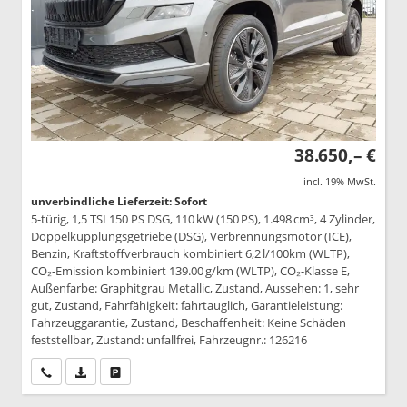
38.650,– €
incl. 19% MwSt.
unverbindliche Lieferzeit: Sofort
5-türig, 1,5 TSI 150 PS DSG, 110 kW (150 PS), 1.498 cm³, 4 Zylinder,
Doppelkupplungsgetriebe (DSG), Verbrennungsmotor (ICE),
Benzin, Kraftstoffverbrauch kombiniert 6,2 l/100km (WLTP),
CO₂-Emission kombiniert 139.00 g/km (WLTP), CO₂-Klasse E,
Außenfarbe: Graphitgrau Metallic, Zustand, Aussehen: 1, sehr
gut, Zustand, Fahrfähigkeit: fahrtauglich, Garantieleistung:
Fahrzeuggarantie, Zustand, Beschaffenheit: Keine Schäden
feststellbar, Zustand: unfallfrei, Fahrzeugnr.: 126216
Wir rufen Sie an
PDF-Datei, Fahrzeugexposé drucken
Drucken, parken oder vergleichen