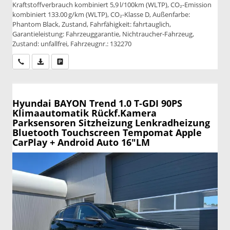
Kraftstoffverbrauch kombiniert 5,9 l/100km (WLTP), CO₂-Emission
kombiniert 133.00 g/km (WLTP), CO₂-Klasse D, Außenfarbe:
Phantom Black, Zustand, Fahrfähigkeit: fahrtauglich,
Garantieleistung: Fahrzeuggarantie, Nichtraucher-Fahrzeug,
Zustand: unfallfrei, Fahrzeugnr.: 132270
Wir rufen Sie an
PDF-Datei, Fahrzeugexposé drucken
Drucken, parken oder vergleichen
Hyundai BAYON
Trend 1.0 T-GDI 90PS
Klimaautomatik Rückf.Kamera
Parksensoren Sitzheizung Lenkradheizung
Bluetooth Touchscreen Tempomat Apple
CarPlay + Android Auto 16"LM