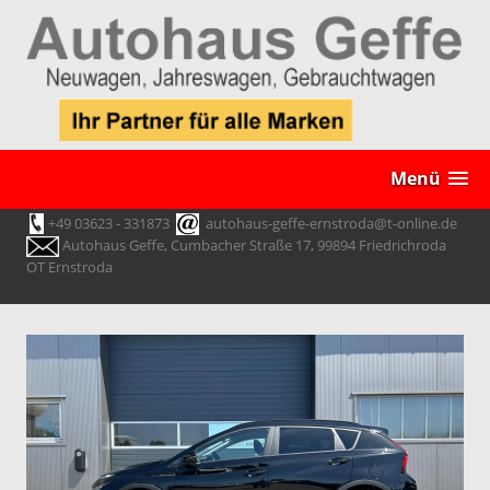
Menü
+49 03623 - 331873
autohaus-geffe-ernstroda@t-online.de
Autohaus Geffe, Cumbacher Straße 17, 99894 Friedrichroda
OT Ernstroda