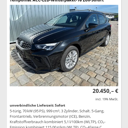
20.450,– €
incl. 19% MwSt.
unverbindliche Lieferzeit: Sofort
5-türig, 70 kW (95 PS), 999 cm³, 3 Zylinder, Schalt. 5-Gang,
Frontantrieb, Verbrennungsmotor (ICE), Benzin,
Kraftstoffverbrauch kombiniert 5,1 l/100km (WLTP), CO₂-
Emission kombiniert 115.00 g/km (WLTP), CO₂-Klasse C,