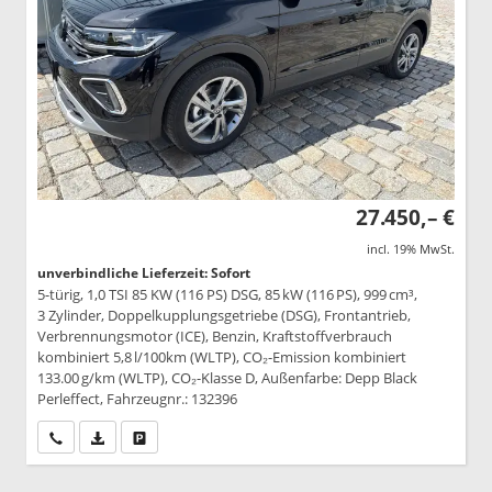
27.450,– €
incl. 19% MwSt.
unverbindliche Lieferzeit: Sofort
5-türig, 1,0 TSI 85 KW (116 PS) DSG, 85 kW (116 PS), 999 cm³,
3 Zylinder, Doppelkupplungsgetriebe (DSG), Frontantrieb,
Verbrennungsmotor (ICE), Benzin, Kraftstoffverbrauch
kombiniert 5,8 l/100km (WLTP), CO₂-Emission kombiniert
133.00 g/km (WLTP), CO₂-Klasse D, Außenfarbe: Depp Black
Perleffect, Fahrzeugnr.: 132396
Wir rufen Sie an
PDF-Datei, Fahrzeugexposé drucken
Drucken, parken oder vergleichen