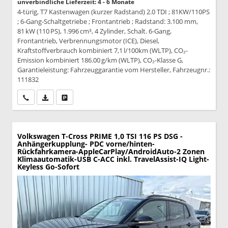
unverbindliche Lieferzeit: 4 - 6 Monate
4-türig, T7 Kastenwagen (kurzer Radstand) 2.0 TDI ; 81KW/110PS
; 6-Gang-Schaltgetriebe ; Frontantrieb ; Radstand: 3.100 mm,
81 kW (110 PS), 1.996 cm³, 4 Zylinder, Schalt. 6-Gang,
Frontantrieb, Verbrennungsmotor (ICE), Diesel,
Kraftstoffverbrauch kombiniert 7,1 l/100km (WLTP), CO₂-
Emission kombiniert 186.00 g/km (WLTP), CO₂-Klasse G,
Garantieleistung: Fahrzeuggarantie vom Hersteller, Fahrzeugnr.:
111832
Wir rufen Sie an
PDF-Datei, Fahrzeugexposé drucken
Drucken, parken oder vergleichen
Volkswagen T-Cross
PRIME 1,0 TSI 116 PS DSG -
Anhängerkupplung- PDC vorne/hinten-
Rückfahrkamera-AppleCarPlay/AndroidAuto-2 Zonen
Klimaautomatik-USB C-ACC inkl. TravelAssist-IQ Light-
Keyless Go-Sofort