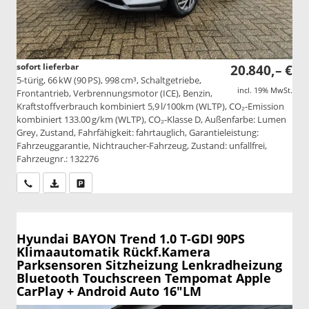
sofort lieferbar
20.840,– €
5-türig, 66 kW (90 PS), 998 cm³, Schaltgetriebe,
incl. 19% MwSt.
Frontantrieb, Verbrennungsmotor (ICE), Benzin,
Kraftstoffverbrauch kombiniert 5,9 l/100km (WLTP), CO₂-Emission
kombiniert 133.00 g/km (WLTP), CO₂-Klasse D, Außenfarbe: Lumen
Grey, Zustand, Fahrfähigkeit: fahrtauglich, Garantieleistung:
Fahrzeuggarantie, Nichtraucher-Fahrzeug, Zustand: unfallfrei,
Fahrzeugnr.: 132276
Wir rufen Sie an
PDF-Datei, Fahrzeugexposé drucken
Drucken, parken oder vergleichen
Hyundai BAYON
Trend 1.0 T-GDI 90PS
Klimaautomatik Rückf.Kamera
Parksensoren Sitzheizung Lenkradheizung
Bluetooth Touchscreen Tempomat Apple
CarPlay + Android Auto 16"LM