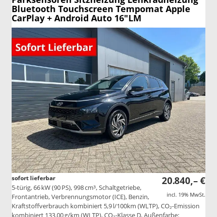
Bluetooth Touchscreen Tempomat Apple
CarPlay + Android Auto 16"LM
sofort lieferbar
20.840,– €
5-türig, 66 kW (90 PS), 998 cm³, Schaltgetriebe,
incl. 19% MwSt.
Frontantrieb, Verbrennungsmotor (ICE), Benzin,
Kraftstoffverbrauch kombiniert 5,9 l/100km (WLTP), CO₂-Emission
kombiniert 133.00 g/km (WLTP), CO₂-Klasse D, Außenfarbe: