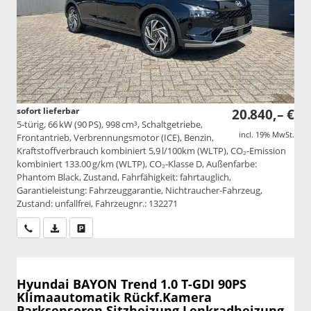
sofort lieferbar
20.840,– €
5-türig, 66 kW (90 PS), 998 cm³, Schaltgetriebe,
incl. 19% MwSt.
Frontantrieb, Verbrennungsmotor (ICE), Benzin,
Kraftstoffverbrauch kombiniert 5,9 l/100km (WLTP), CO₂-Emission
kombiniert 133.00 g/km (WLTP), CO₂-Klasse D, Außenfarbe:
Phantom Black, Zustand, Fahrfähigkeit: fahrtauglich,
Garantieleistung: Fahrzeuggarantie, Nichtraucher-Fahrzeug,
Zustand: unfallfrei, Fahrzeugnr.: 132271
Wir rufen Sie an
PDF-Datei, Fahrzeugexposé drucken
Drucken, parken oder vergleichen
Hyundai BAYON
Trend 1.0 T-GDI 90PS
Klimaautomatik Rückf.Kamera
Parksensoren Sitzheizung Lenkradheizung