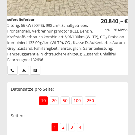
sofort lieferbar
20.840,– €
5-türig, 66 kW (90 PS), 998 cm³, Schaltgetriebe,
incl. 19% MwSt.
Frontantrieb, Verbrennungsmotor (ICE), Benzin,
Kraftstoffverbrauch kombiniert 5,9 l/100km (WLTP), CO₂-Emission
kombiniert 133.00 g/km (WLTP), CO₂-Klasse D, Außenfarbe: Aurora
Grey, Zustand, Fahrfähigkeit: fahrtauglich, Garantieleistung:
Fahrzeuggarantie, Nichtraucher-Fahrzeug, Zustand: unfallfrei,
Fahrzeugnr.: 132696
Wir rufen Sie an
PDF-Datei, Fahrzeugexposé drucken
Drucken, parken oder vergleichen
Datensätze pro Seite:
10
20
50
100
250
Seiten:
1
2
3
4