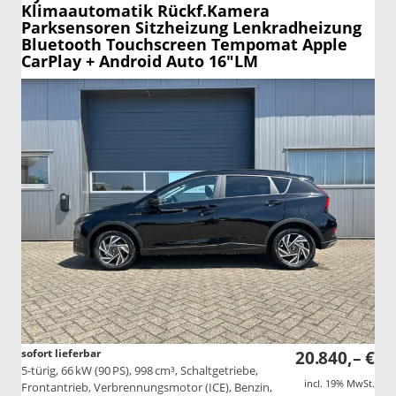
Klimaautomatik Rückf.Kamera
Parksensoren Sitzheizung Lenkradheizung
Bluetooth Touchscreen Tempomat Apple
CarPlay + Android Auto 16"LM
sofort lieferbar
20.840,– €
5-türig, 66 kW (90 PS), 998 cm³, Schaltgetriebe,
incl. 19% MwSt.
Frontantrieb, Verbrennungsmotor (ICE), Benzin,