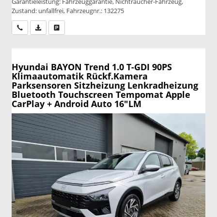
Garantieleistung: Fahrzeuggarantie, Nichtraucher-Fahrzeug,
Zustand: unfallfrei, Fahrzeugnr.: 132275
Wir rufen Sie an
PDF-Datei, Fahrzeugexposé drucken
Drucken, parken oder vergleichen
Hyundai BAYON
Trend 1.0 T-GDI 90PS
Klimaautomatik Rückf.Kamera
Parksensoren Sitzheizung Lenkradheizung
Bluetooth Touchscreen Tempomat Apple
CarPlay + Android Auto 16"LM