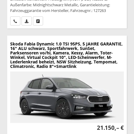
Außenfarbe: Midnightschwarz Metallic, Garantieleistung:
Fahrzeuggarantie vom Hersteller, Fahrzeugnr.: 127263
Wir rufen Sie an
PDF-Datei, Fahrzeugexposé drucken
Drucken, parken oder vergleichen
Skoda Fabia
Dynamic 1.0 TSI 95PS, 5 JAHRE GARANTIE,
16" ALU schwarz, Sportfahrwerk, SunSet,
Parksensoren vo/hi, Kamera, Kessy, Alarm, Toter-
Winkel, Virtual Cockpit 10", LED-Scheinwerfer, M-
Lederlenkrad beheizt, NSW Sitzheizung, Tempomat,
Climatronic, Radio 8"+Smartlink
21.150,– €