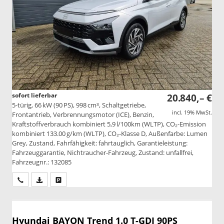
sofort lieferbar
20.840,– €
5-türig, 66 kW (90 PS), 998 cm³, Schaltgetriebe,
incl. 19% MwSt.
Frontantrieb, Verbrennungsmotor (ICE), Benzin,
Kraftstoffverbrauch kombiniert 5,9 l/100km (WLTP), CO₂-Emission
kombiniert 133.00 g/km (WLTP), CO₂-Klasse D, Außenfarbe: Lumen
Grey, Zustand, Fahrfähigkeit: fahrtauglich, Garantieleistung:
Fahrzeuggarantie, Nichtraucher-Fahrzeug, Zustand: unfallfrei,
Fahrzeugnr.: 132085
Wir rufen Sie an
PDF-Datei, Fahrzeugexposé drucken
Drucken, parken oder vergleichen
Hyundai BAYON
Trend 1.0 T-GDI 90PS