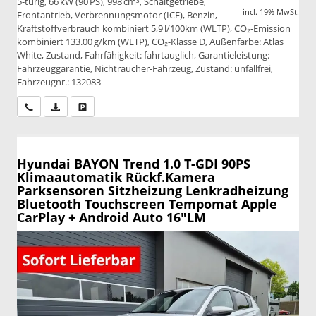
5-türig, 66 kW (90 PS), 998 cm³, Schaltgetriebe,
incl. 19% MwSt.
Frontantrieb, Verbrennungsmotor (ICE), Benzin,
Kraftstoffverbrauch kombiniert 5,9 l/100km (WLTP), CO₂-Emission
kombiniert 133.00 g/km (WLTP), CO₂-Klasse D, Außenfarbe: Atlas
White, Zustand, Fahrfähigkeit: fahrtauglich, Garantieleistung:
Fahrzeuggarantie, Nichtraucher-Fahrzeug, Zustand: unfallfrei,
Fahrzeugnr.: 132083
Wir rufen Sie an
PDF-Datei, Fahrzeugexposé drucken
Drucken, parken oder vergleichen
Hyundai BAYON
Trend 1.0 T-GDI 90PS
Klimaautomatik Rückf.Kamera
Parksensoren Sitzheizung Lenkradheizung
Bluetooth Touchscreen Tempomat Apple
CarPlay + Android Auto 16"LM