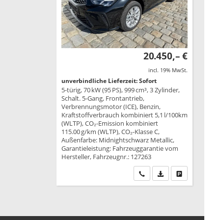
20.450,– €
incl. 19% MwSt.
unverbindliche Lieferzeit: Sofort
5-türig, 70 kW (95 PS), 999 cm³, 3 Zylinder,
Schalt. 5-Gang, Frontantrieb,
Verbrennungsmotor (ICE), Benzin,
Kraftstoffverbrauch kombiniert 5,1 l/100km
(WLTP), CO₂-Emission kombiniert
115.00 g/km (WLTP), CO₂-Klasse C,
Außenfarbe: Midnightschwarz Metallic,
Garantieleistung: Fahrzeuggarantie vom
Hersteller, Fahrzeugnr.: 127263
Wir rufen Sie an
PDF-Datei, Fahrzeu
Drucken, park