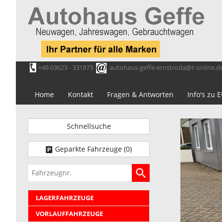
+49 03623 - 331873
autohaus-geffe-ernstroda@t-online.d
Home
Kontakt
Fragen & Antworten
Info's zu
Schnellsuche
Geparkte Fahrzeuge (
0
)
Fahrzeugnr.
LAGERFAHRZEUGE
VORLAUFFAHRZEUGE