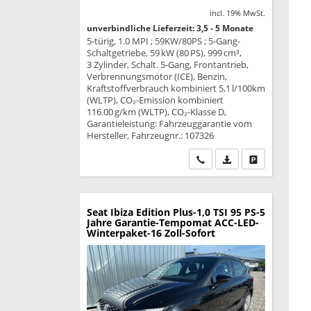
incl. 19% MwSt.
unverbindliche Lieferzeit: 3,5 - 5 Monate
5-türig, 1.0 MPI ; 59KW/80PS ; 5-Gang-
Schaltgetriebe, 59 kW (80 PS), 999 cm³,
3 Zylinder, Schalt. 5-Gang, Frontantrieb,
Verbrennungsmotor (ICE), Benzin,
Kraftstoffverbrauch kombiniert 5,1 l/100km
(WLTP), CO₂-Emission kombiniert
116.00 g/km (WLTP), CO₂-Klasse D,
Garantieleistung: Fahrzeuggarantie vom
Hersteller, Fahrzeugnr.: 107326
Wir rufen Sie an
PDF-Datei, Fahrzeu
Drucken, park
Seat Ibiza
Edition Plus-1,0 TSI 95 PS-5
Jahre Garantie-Tempomat ACC-LED-
Winterpaket-16 Zoll-Sofort