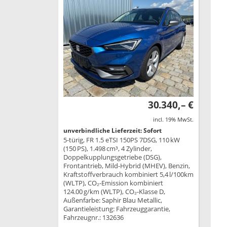
30.340,– €
incl. 19% MwSt.
unverbindliche Lieferzeit: Sofort
5-türig, FR 1.5 eTSI 150PS 7DSG, 110 kW
(150 PS), 1.498 cm³, 4 Zylinder,
Doppelkupplungsgetriebe (DSG),
Frontantrieb, Mild-Hybrid (MHEV), Benzin,
Kraftstoffverbrauch kombiniert 5,4 l/100km
(WLTP), CO₂-Emission kombiniert
124.00 g/km (WLTP), CO₂-Klasse D,
Außenfarbe: Saphir Blau Metallic,
Garantieleistung: Fahrzeuggarantie,
Fahrzeugnr.: 132636