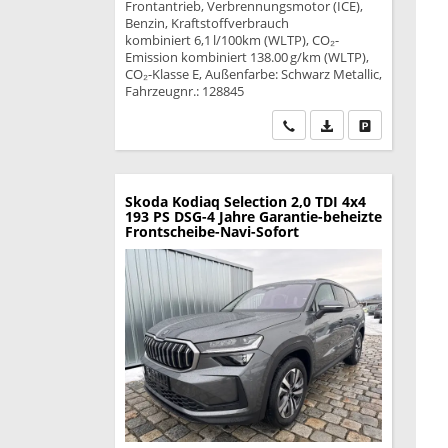
Frontantrieb, Verbrennungsmotor (ICE),
Benzin, Kraftstoffverbrauch
kombiniert 6,1 l/100km (WLTP), CO₂-
Emission kombiniert 138.00 g/km (WLTP),
CO₂-Klasse E, Außenfarbe: Schwarz Metallic,
Fahrzeugnr.: 128845
Wir rufen Sie an
PDF-Datei, Fahrzeu
Drucken, park
Skoda Kodiaq
Selection 2,0 TDI 4x4
193 PS DSG-4 Jahre Garantie-beheizte
Frontscheibe-Navi-Sofort