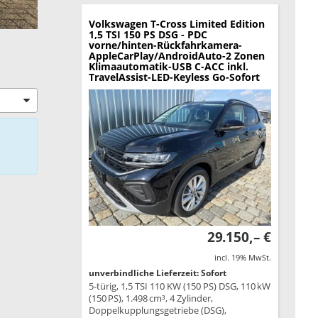
Volkswagen T-Cross
Limited Edition
1,5 TSI 150 PS DSG - PDC
vorne/hinten-Rückfahrkamera-
AppleCarPlay/AndroidAuto-2 Zonen
Klimaautomatik-USB C-ACC inkl.
TravelAssist-LED-Keyless Go-Sofort
29.150,– €
incl. 19% MwSt.
unverbindliche Lieferzeit: Sofort
5-türig, 1,5 TSI 110 KW (150 PS) DSG, 110 kW
(150 PS), 1.498 cm³, 4 Zylinder,
Doppelkupplungsgetriebe (DSG),