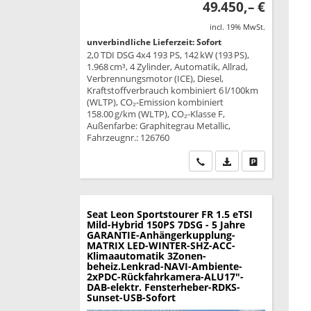
49.450,– €
incl. 19% MwSt.
unverbindliche Lieferzeit: Sofort
2,0 TDI DSG 4x4 193 PS, 142 kW (193 PS),
1.968 cm³, 4 Zylinder, Automatik, Allrad,
Verbrennungsmotor (ICE), Diesel,
Kraftstoffverbrauch kombiniert 6 l/100km
(WLTP), CO₂-Emission kombiniert
158.00 g/km (WLTP), CO₂-Klasse F,
Außenfarbe: Graphitegrau Metallic,
Fahrzeugnr.: 126760
Wir rufen Sie an
PDF-Datei, Fahrzeu
Drucken, park
Seat Leon Sportstourer
FR 1.5 eTSI
Mild-Hybrid 150PS 7DSG - 5 Jahre
GARANTIE-Anhängerkupplung-
MATRIX LED-WINTER-SHZ-ACC-
Klimaautomatik 3Zonen-
beheiz.Lenkrad-NAVI-Ambiente-
2xPDC-Rückfahrkamera-ALU17"-
DAB-elektr. Fensterheber-RDKS-
Sunset-USB-Sofort