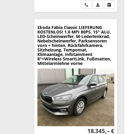
Wir rufen Sie an
PDF-Datei, Fahrzeu
Drucken, park
Skoda Fabia
Classic LIEFERUNG
KOSTENLOS! 1.0 MPI 80PS, 15" ALU,
LED-Scheinwerfer, M-Lederlenkrad,
Nebelscheinwerfer, Parksensoren
vorn + hinten, Rückfahrkamera,
Sitzheizung, Tempomat,
Klimaanlage, Infotainment
8"+Wireless SmartLink, Fußmatten,
Mittelarmlehne vorne
18.345,– €