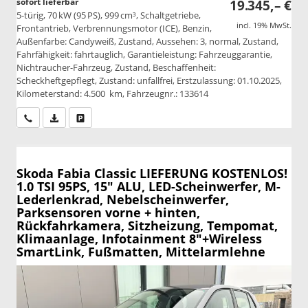
sofort lieferbar
19.345,– €
5-türig, 70 kW (95 PS), 999 cm³, Schaltgetriebe,
incl. 19% MwSt.
Frontantrieb, Verbrennungsmotor (ICE), Benzin,
Außenfarbe: Candyweiß, Zustand, Aussehen: 3, normal, Zustand,
Fahrfähigkeit: fahrtauglich, Garantieleistung: Fahrzeuggarantie,
Nichtraucher-Fahrzeug, Zustand, Beschaffenheit:
Scheckheftgepflegt, Zustand: unfallfrei, Erstzulassung: 01.10.2025,
Kilometerstand: 4.500 km, Fahrzeugnr.: 133614
Wir rufen Sie an
PDF-Datei, Fahrzeugexposé drucken
Drucken, parken oder vergleichen
Skoda Fabia
Classic LIEFERUNG KOSTENLOS!
1.0 TSI 95PS, 15" ALU, LED-Scheinwerfer, M-
Lederlenkrad, Nebelscheinwerfer,
Parksensoren vorne + hinten,
Rückfahrkamera, Sitzheizung, Tempomat,
Klimaanlage, Infotainment 8"+Wireless
SmartLink, Fußmatten, Mittelarmlehne