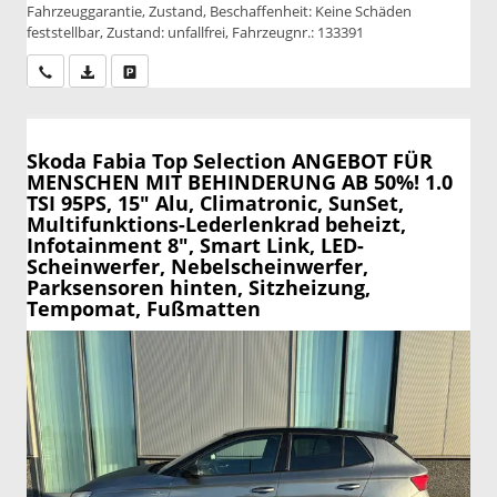
Fahrzeuggarantie, Zustand, Beschaffenheit: Keine Schäden
feststellbar, Zustand: unfallfrei, Fahrzeugnr.: 133391
Wir rufen Sie an
PDF-Datei, Fahrzeugexposé drucken
Drucken, parken oder vergleichen
Skoda Fabia
Top Selection ANGEBOT FÜR
MENSCHEN MIT BEHINDERUNG AB 50%! 1.0
TSI 95PS, 15" Alu, Climatronic, SunSet,
Multifunktions-Lederlenkrad beheizt,
Infotainment 8", Smart Link, LED-
Scheinwerfer, Nebelscheinwerfer,
Parksensoren hinten, Sitzheizung,
Tempomat, Fußmatten