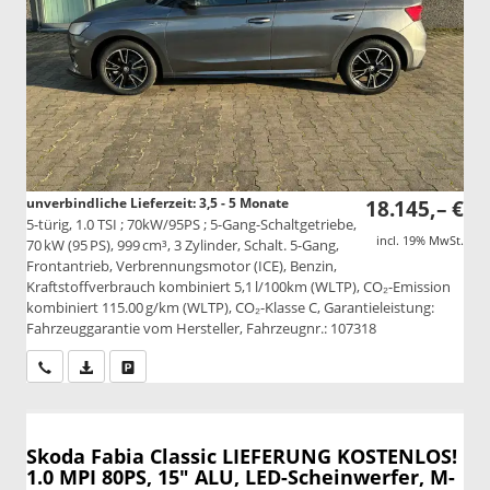
unverbindliche Lieferzeit: 3,5 - 5 Monate
18.145,– €
5-türig, 1.0 TSI ; 70kW/95PS ; 5-Gang-Schaltgetriebe,
incl. 19% MwSt.
70 kW (95 PS), 999 cm³, 3 Zylinder, Schalt. 5-Gang,
Frontantrieb, Verbrennungsmotor (ICE), Benzin,
Kraftstoffverbrauch kombiniert 5,1 l/100km (WLTP), CO₂-Emission
kombiniert 115.00 g/km (WLTP), CO₂-Klasse C, Garantieleistung:
Fahrzeuggarantie vom Hersteller, Fahrzeugnr.: 107318
Wir rufen Sie an
PDF-Datei, Fahrzeugexposé drucken
Drucken, parken oder vergleichen
Skoda Fabia
Classic LIEFERUNG KOSTENLOS!
1.0 MPI 80PS, 15" ALU, LED-Scheinwerfer, M-