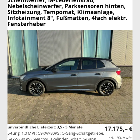
Scheinwerfer, M-Lederlenkrad,
Nebelscheinwerfer, Parksensoren hinten,
Sitzheizung, Tempomat, Klimaanlage,
Infotainment 8", Fußmatten, 4fach elektr.
Fensterheber
unverbindliche Lieferzeit: 3,5 - 5 Monate
17.175,– €
5-türig, 1.0 MPI ; 59KW/80PS ; 5-Gang-Schaltgetriebe,
incl. 19% MwSt.
59 kW (80 PS), 999 cm³, 3 Zylinder, Schalt. 5-Gang,