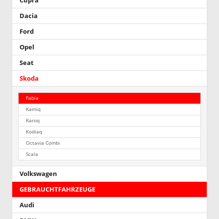
Cupra
Dacia
Ford
Opel
Seat
Skoda
Fabia
Kamiq
Karoq
Kodiaq
Octavia Combi
Scala
Volkswagen
GEBRAUCHTFAHRZEUGE
Audi