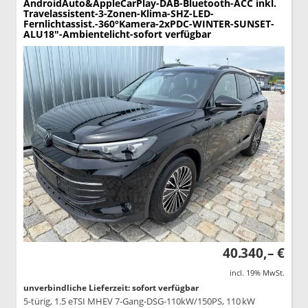
AndroidAuto&AppleCarPlay-DAB-Bluetooth-ACC inkl.
Travelassistent-3-Zonen-Klima-SHZ-LED-
Fernlichtassist.-360°Kamera-2xPDC-WINTER-SUNSET-
ALU18"-Ambientelicht-sofort verfügbar
40.340,– €
incl. 19% MwSt.
unverbindliche Lieferzeit: sofort verfügbar
5-türig, 1.5 eTSI MHEV 7-Gang-DSG-110kW/150PS, 110 kW