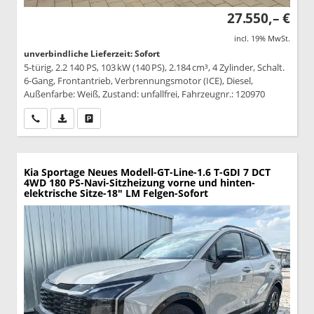
27.550,– €
incl. 19% MwSt.
unverbindliche Lieferzeit: Sofort
5-türig, 2.2 140 PS, 103 kW (140 PS), 2.184 cm³, 4 Zylinder, Schalt.
6-Gang, Frontantrieb, Verbrennungsmotor (ICE), Diesel,
Außenfarbe: Weiß, Zustand: unfallfrei, Fahrzeugnr.: 120970
Wir rufen Sie an
PDF-Datei, Fahrzeugexposé drucken
Drucken, parken oder vergleichen
Kia Sportage
Neues Modell-GT-Line-1.6 T-GDI 7 DCT
4WD 180 PS-Navi-Sitzheizung vorne und hinten-
elektrische Sitze-18" LM Felgen-Sofort