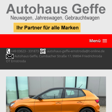
Menü
+49 03623 - 331873
autohaus-geffe-ernstroda@t-online.de
Autohaus Geffe, Cumbacher Straße 17, 99894 Friedrichroda
OT Ernstroda