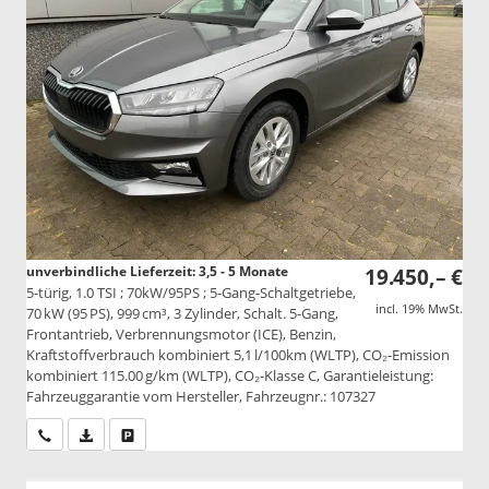
unverbindliche Lieferzeit: 3,5 - 5 Monate
19.450,– €
5-türig, 1.0 TSI ; 70kW/95PS ; 5-Gang-Schaltgetriebe,
incl. 19% MwSt.
70 kW (95 PS), 999 cm³, 3 Zylinder, Schalt. 5-Gang,
Frontantrieb, Verbrennungsmotor (ICE), Benzin,
Kraftstoffverbrauch kombiniert 5,1 l/100km (WLTP), CO₂-Emission
kombiniert 115.00 g/km (WLTP), CO₂-Klasse C, Garantieleistung:
Fahrzeuggarantie vom Hersteller, Fahrzeugnr.: 107327
Wir rufen Sie an
PDF-Datei, Fahrzeugexposé drucken
Drucken, parken oder vergleichen