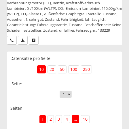
Verbrennungsmotor (ICE), Benzin, Kraftstoffverbrauch
kombiniert 5 l/100km (WLTP), CO₂-Emission kombiniert 115.00 g/km
(WLTP), CO₂-Klasse C, Außenfarbe: Graphitgrau Metallic, Zustand,
Aussehen: 1, sehr gut, Zustand, Fahrfähigkeit: fahrtauglich,
Garantieleistung: Fahrzeuggarantie, Zustand, Beschaffenheit: Keine
Schäden feststellbar, Zustand: unfallfrei, Fahrzeugnr.: 133229
Wir rufen Sie an
PDF-Datei, Fahrzeugexposé drucken
Drucken, parken oder vergleichen
Datensätze pro Seite:
10
20
50
100
250
Seite:
Seiten:
1
2
3
4
...
10