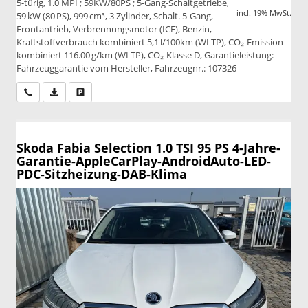
5-türig, 1.0 MPI ; 59KW/80PS ; 5-Gang-Schaltgetriebe,
incl. 19% MwSt.
59 kW (80 PS), 999 cm³, 3 Zylinder, Schalt. 5-Gang,
Frontantrieb, Verbrennungsmotor (ICE), Benzin,
Kraftstoffverbrauch kombiniert 5,1 l/100km (WLTP), CO₂-Emission
kombiniert 116.00 g/km (WLTP), CO₂-Klasse D, Garantieleistung:
Fahrzeuggarantie vom Hersteller, Fahrzeugnr.: 107326
Wir rufen Sie an
PDF-Datei, Fahrzeugexposé drucken
Drucken, parken oder vergleichen
Skoda Fabia
Selection 1.0 TSI 95 PS 4-Jahre-
Garantie-AppleCarPlay-AndroidAuto-LED-
PDC-Sitzheizung-DAB-Klima