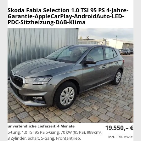
Skoda Fabia
Selection 1.0 TSI 95 PS 4-Jahre-
Garantie-AppleCarPlay-AndroidAuto-LED-
PDC-Sitzheizung-DAB-Klima
unverbindliche Lieferzeit:
4 Monate
19.550,– €
5-türig, 1.0 TSI 95 PS 5-Gang, 70 kW (95 PS), 999 cm³,
incl. 19% MwSt.
3 Zylinder, Schalt. 5-Gang, Frontantrieb,