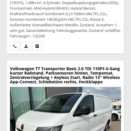
(150 PS), 1.498 cm³, 4 Zylinder, Doppelkupplungsgetriebe (DSG),
Frontantrieb, Mild-Hybrid (MHEV), Hybrid Benzin,
Kraftstoffverbrauch kombiniert 6,2 l/100km (WLTP), CO₂-
Emission kombiniert 140.00 g/km (WLTP), CO₂-Klasse E,
Außenfarbe: Grenadillaschwarz Metallic, Zustand, Aussehen: 1,
sehr gut, Garantieleistung: Fahrzeuggarantie, Zustand: unfallfrei,
Fahrzeugnr.: 132339
Wir rufen Sie an
PDF-Datei, Fahrzeugexposé drucken
Drucken, parken oder vergleichen
Volkswagen T7 Transporter
Basis 2.0 TDI 110PS 6-Gang
kurzer Radstand, Parksensoren hinten, Tempomat,
Zentralverriegelung + Keyless Start, Radio 13" Wireless
App-Connect, Schiebetüre rechts, Heckklappe