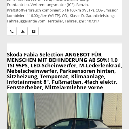
Frontantrieb, Verbrennungsmotor (ICE), Benzin,
Kraftstoffverbrauch kombiniert 5,1 l/100km (WLTP), CO₂-Emission
kombiniert 116.00 g/km (WLTP), CO₂-Klasse D, Garantieleistung:
Fahrzeuggarantie vom Hersteller, Fahrzeugnr.: 107317
Wir rufen Sie an
PDF-Datei, Fahrzeugexposé drucken
Drucken, parken oder vergleichen
Skoda Fabia
Selection ANGEBOT FÜR
MENSCHEN MIT BEHINDERUNG AB 50%! 1.0
TSI 95PS, LED-Scheinwerfer, M-Lederlenkrad,
Nebelscheinwerfer, Parksensoren hinten,
Sitzheizung, Tempomat, Klimaanlage,
Infotainment 8", Fußmatten, 4fach elektr.
Fensterheber, Mittelarmlehne vorne