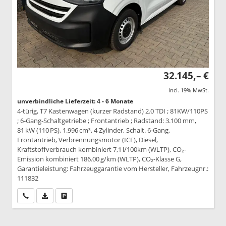
32.145,– €
incl. 19% MwSt.
unverbindliche Lieferzeit: 4 - 6 Monate
4-türig, T7 Kastenwagen (kurzer Radstand) 2.0 TDI ; 81KW/110PS
; 6-Gang-Schaltgetriebe ; Frontantrieb ; Radstand: 3.100 mm,
81 kW (110 PS), 1.996 cm³, 4 Zylinder, Schalt. 6-Gang,
Frontantrieb, Verbrennungsmotor (ICE), Diesel,
Kraftstoffverbrauch kombiniert 7,1 l/100km (WLTP), CO₂-
Emission kombiniert 186.00 g/km (WLTP), CO₂-Klasse G,
Garantieleistung: Fahrzeuggarantie vom Hersteller, Fahrzeugnr.:
111832
Wir rufen Sie an
PDF-Datei, Fahrzeugexposé drucken
Drucken, parken oder vergleichen