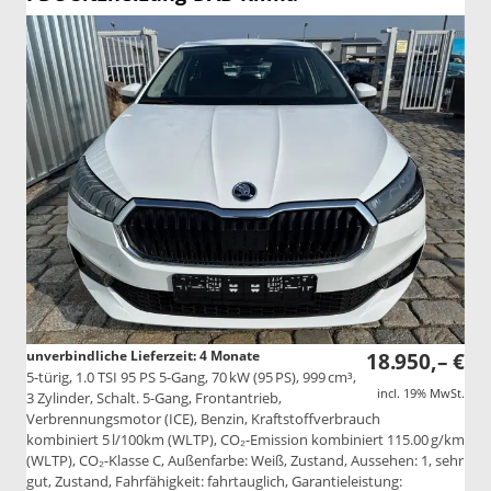
unverbindliche Lieferzeit:
4 Monate
18.950,– €
5-türig, 1.0 TSI 95 PS 5-Gang, 70 kW (95 PS), 999 cm³,
incl. 19% MwSt.
3 Zylinder, Schalt. 5-Gang, Frontantrieb,
Verbrennungsmotor (ICE), Benzin, Kraftstoffverbrauch
kombiniert 5 l/100km (WLTP), CO₂-Emission kombiniert 115.00 g/km
(WLTP), CO₂-Klasse C, Außenfarbe: Weiß, Zustand, Aussehen: 1, sehr
gut, Zustand, Fahrfähigkeit: fahrtauglich, Garantieleistung: