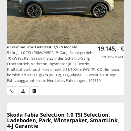
unverbindliche Lieferzeit: 3,5 - 5 Monate
19.145,– €
5-türig, 1.0 TSI ; 70kW/95PS ; 5-Gang-Schaltgetriebe,
incl. 19% MwSt.
70 kW (95 PS), 999 cm³, 3 Zylinder, Schalt. 5-Gang,
Frontantrieb, Verbrennungsmotor (ICE), Benzin,
Kraftstoffverbrauch kombiniert 5,1 l/100km (WLTP), CO₂-Emission
kombiniert 115.00 g/km (WLTP), CO₂-Klasse C, Garantieleistung:
Fahrzeuggarantie vom Hersteller, Fahrzeugnr.: 107319
Wir rufen Sie an
PDF-Datei, Fahrzeugexposé drucken
Drucken, parken oder vergleichen
Skoda Fabia
Selection 1.0 TSI Selection,
Ladeboden, Park, Winterpaket, SmartLink,
4-J Garantie