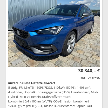
30.340,– €
incl. 19% MwSt.
unverbindliche Lieferzeit: Sofort
5-türig, FR 1.5 eTSI 150PS 7DSG, 110 kW (150 PS), 1.498 cm³,
4 Zylinder, Doppelkupplungsgetriebe (DSG), Frontantrieb, Mild-
Hybrid (MHEV), Benzin, Kraftstoffverbrauch
kombiniert 5,4 l/100km (WLTP), CO₂-Emission kombiniert
124.00 g/km (WLTP), CO₂-Klasse D, Außenfarbe: Saphir Blau