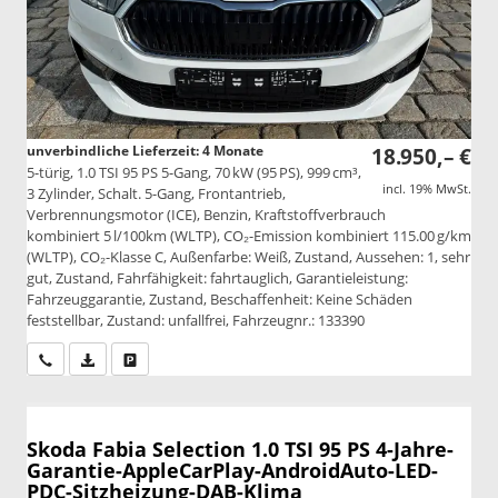
unverbindliche Lieferzeit:
4 Monate
18.950,– €
5-türig, 1.0 TSI 95 PS 5-Gang, 70 kW (95 PS), 999 cm³,
incl. 19% MwSt.
3 Zylinder, Schalt. 5-Gang, Frontantrieb,
Verbrennungsmotor (ICE), Benzin, Kraftstoffverbrauch
kombiniert 5 l/100km (WLTP), CO₂-Emission kombiniert 115.00 g/km
(WLTP), CO₂-Klasse C, Außenfarbe: Weiß, Zustand, Aussehen: 1, sehr
gut, Zustand, Fahrfähigkeit: fahrtauglich, Garantieleistung:
Fahrzeuggarantie, Zustand, Beschaffenheit: Keine Schäden
feststellbar, Zustand: unfallfrei, Fahrzeugnr.: 133390
Wir rufen Sie an
PDF-Datei, Fahrzeugexposé drucken
Drucken, parken oder vergleichen
Skoda Fabia
Selection 1.0 TSI 95 PS 4-Jahre-
Garantie-AppleCarPlay-AndroidAuto-LED-
PDC-Sitzheizung-DAB-Klima