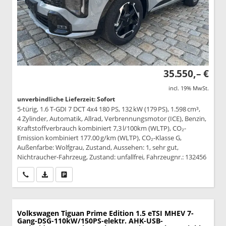
35.550,– €
incl. 19% MwSt.
unverbindliche Lieferzeit: Sofort
5-türig, 1.6 T-GDI 7 DCT 4x4 180 PS, 132 kW (179 PS), 1.598 cm³,
4 Zylinder, Automatik, Allrad, Verbrennungsmotor (ICE), Benzin,
Kraftstoffverbrauch kombiniert 7,3 l/100km (WLTP), CO₂-
Emission kombiniert 177.00 g/km (WLTP), CO₂-Klasse G,
Außenfarbe: Wolfgrau, Zustand, Aussehen: 1, sehr gut,
Nichtraucher-Fahrzeug, Zustand: unfallfrei, Fahrzeugnr.: 132456
Wir rufen Sie an
PDF-Datei, Fahrzeugexposé drucken
Drucken, parken oder vergleichen
Volkswagen Tiguan
Prime Edition 1.5 eTSI MHEV 7-
Gang-DSG-110kW/150PS-elektr. AHK-USB-