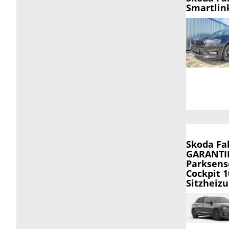
Smartlin
Skoda Fa
GARANTIE
Parksenso
Cockpit 
Sitzheiz