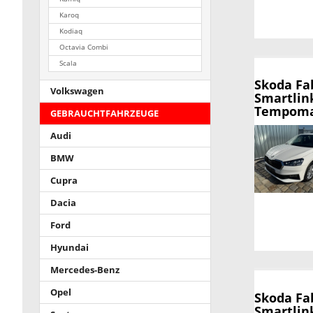
Karoq
Kodiaq
Octavia Combi
Scala
Skoda Fa
Volkswagen
Smartlin
Tempoma
GEBRAUCHTFAHRZEUGE
Audi
BMW
Cupra
Dacia
Ford
Hyundai
Mercedes-Benz
Opel
Skoda Fa
Smartlin