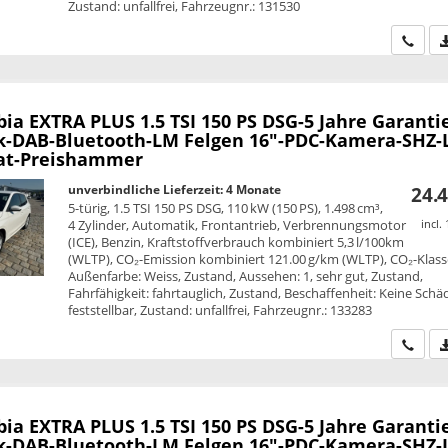
Zustand: unfallfrei, Fahrzeugnr.: 131530
Wir ru
bia
EXTRA PLUS 1.5 TSI 150 PS DSG-5 Jahre Garanti
k-DAB-Bluetooth-LM Felgen 16"-PDC-Kamera-SHZ-
t-Preishammer
unverbindliche Lieferzeit:
4 Monate
24.4
5-türig, 1.5 TSI 150 PS DSG, 110 kW (150 PS), 1.498 cm³,
4 Zylinder, Automatik, Frontantrieb, Verbrennungsmotor
incl.
(ICE), Benzin, Kraftstoffverbrauch kombiniert 5,3 l/100km
(WLTP), CO₂-Emission kombiniert 121.00 g/km (WLTP), CO₂-Klass
Außenfarbe: Weiss, Zustand, Aussehen: 1, sehr gut, Zustand,
Fahrfähigkeit: fahrtauglich, Zustand, Beschaffenheit: Keine Sch
feststellbar, Zustand: unfallfrei, Fahrzeugnr.: 133283
Wir ru
bia
EXTRA PLUS 1.5 TSI 150 PS DSG-5 Jahre Garanti
k-DAB-Bluetooth-LM Felgen 16"-PDC-Kamera-SHZ-