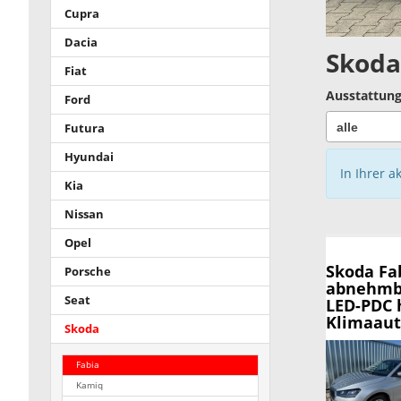
Cupra
Dacia
Skoda
Fiat
Ausstattung
Ford
Futura
Hyundai
In Ihrer a
Kia
Nissan
Opel
Skoda Fa
Porsche
abnehmba
Seat
LED-PDC 
Klimaaut
Skoda
Fabia
Kamiq