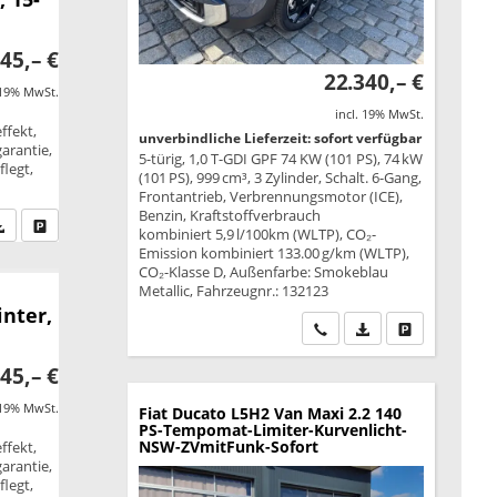
45,– €
22.340,– €
 19% MwSt.
incl. 19% MwSt.
ffekt,
unverbindliche Lieferzeit: sofort verfügbar
garantie,
5-türig, 1,0 T-GDI GPF 74 KW (101 PS), 74 kW
legt,
(101 PS), 999 cm³, 3 Zylinder, Schalt. 6-Gang,
Frontantrieb, Verbrennungsmotor (ICE),
Benzin, Kraftstoffverbrauch
fen Sie an
PDF-Datei, Fahrzeugexposé drucken
Drucken, parken oder vergleichen
kombiniert 5,9 l/100km (WLTP), CO₂-
Emission kombiniert 133.00 g/km (WLTP),
CO₂-Klasse D, Außenfarbe: Smokeblau
Metallic, Fahrzeugnr.: 132123
inter,
Wir rufen Sie an
PDF-Datei, Fahrzeu
Drucken, park
45,– €
 19% MwSt.
Fiat Ducato
L5H2 Van Maxi 2.2 140
PS-Tempomat-Limiter-Kurvenlicht-
NSW-ZVmitFunk-Sofort
ffekt,
garantie,
legt,