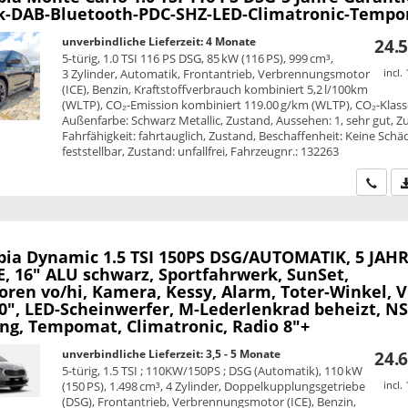
k-DAB-Bluetooth-PDC-SHZ-LED-Climatronic-Temp
unverbindliche Lieferzeit:
4 Monate
24.5
5-türig, 1.0 TSI 116 PS DSG, 85 kW (116 PS), 999 cm³,
3 Zylinder, Automatik, Frontantrieb, Verbrennungsmotor
incl.
(ICE), Benzin, Kraftstoffverbrauch kombiniert 5,2 l/100km
(WLTP), CO₂-Emission kombiniert 119.00 g/km (WLTP), CO₂-Klass
Außenfarbe: Schwarz Metallic, Zustand, Aussehen: 1, sehr gut, Z
Fahrfähigkeit: fahrtauglich, Zustand, Beschaffenheit: Keine Sch
feststellbar, Zustand: unfallfrei, Fahrzeugnr.: 132263
Wir ru
bia
Dynamic 1.5 TSI 150PS DSG/AUTOMATIK, 5 JAH
, 16" ALU schwarz, Sportfahrwerk, SunSet,
ren vo/hi, Kamera, Kessy, Alarm, Toter-Winkel, V
10", LED-Scheinwerfer, M-Lederlenkrad beheizt, N
ung, Tempomat, Climatronic, Radio 8"+
unverbindliche Lieferzeit: 3,5 - 5 Monate
24.6
5-türig, 1.5 TSI ; 110KW/150PS ; DSG (Automatik), 110 kW
(150 PS), 1.498 cm³, 4 Zylinder, Doppelkupplungsgetriebe
incl.
(DSG), Frontantrieb, Verbrennungsmotor (ICE), Benzin,