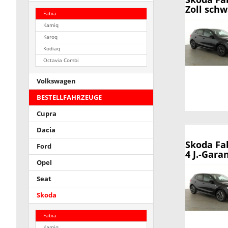
Zoll sch
Fabia
Kamiq
Karoq
Kodiaq
Octavia Combi
Volkswagen
BESTELLFAHRZEUGE
Cupra
Dacia
Skoda Fa
Ford
4 J.-Gara
Opel
Seat
Skoda
Fabia
Kamiq