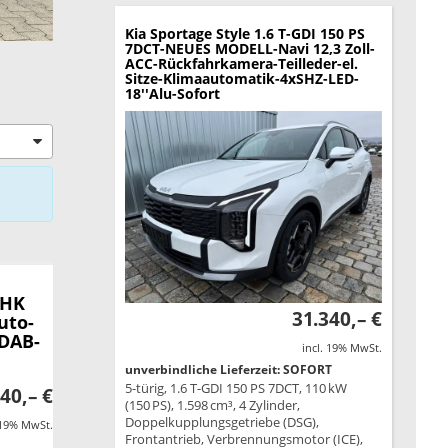
Kia Sportage
Style 1.6 T-GDI 150 PS
7DCT-NEUES MODELL-Navi 12,3 Zoll-
ACC-Rückfahrkamera-Teilleder-el.
Sitze-Klimaautomatik-4xSHZ-LED-
18''Alu-Sofort
AHK
31.340,– €
uto-
-DAB-
incl. 19% MwSt.
unverbindliche Lieferzeit: SOFORT
5-türig, 1.6 T-GDI 150 PS 7DCT, 110 kW
40,– €
(150 PS), 1.598 cm³, 4 Zylinder,
Doppelkupplungsgetriebe (DSG),
 19% MwSt.
Frontantrieb, Verbrennungsmotor (ICE),