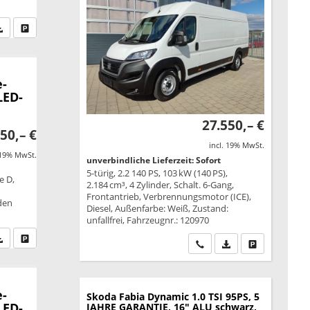
fen Sie an
PDF-Datei, Fahrzeugexposé drucken
Drucken, parken oder vergleichen
e-
LED-
27.550,– €
50,– €
incl. 19% MwSt.
 19% MwSt.
unverbindliche Lieferzeit: Sofort
5-türig, 2.2 140 PS, 103 kW (140 PS),
e D,
2.184 cm³, 4 Zylinder, Schalt. 6-Gang,
Frontantrieb, Verbrennungsmotor (ICE),
äden
Diesel, Außenfarbe: Weiß, Zustand:
unfallfrei, Fahrzeugnr.: 120970
fen Sie an
PDF-Datei, Fahrzeugexposé drucken
Drucken, parken oder vergleichen
Wir rufen Sie an
PDF-Datei, Fahrzeu
Drucken, park
e-
Skoda Fabia
Dynamic 1.0 TSI 95PS, 5
LED-
JAHRE GARANTIE, 16" ALU schwarz,