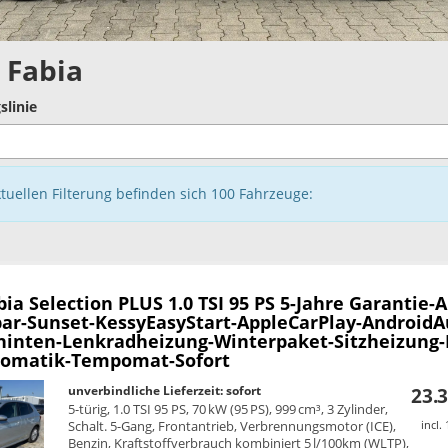
 Fabia
slinie
ktuellen Filterung befinden sich
100
Fahrzeuge:
bia
Selection PLUS 1.0 TSI 95 PS 5-Jahre Garantie-
r-Sunset-KessyEasyStart-AppleCarPlay-AndroidA
hinten-Lenkradheizung-Winterpaket-Sitzheizung
omatik-Tempomat-Sofort
unverbindliche Lieferzeit: sofort
23.3
5-türig, 1.0 TSI 95 PS, 70 kW (95 PS), 999 cm³, 3 Zylinder,
Schalt. 5-Gang, Frontantrieb, Verbrennungsmotor (ICE),
incl.
Benzin, Kraftstoffverbrauch kombiniert 5 l/100km (WLTP),