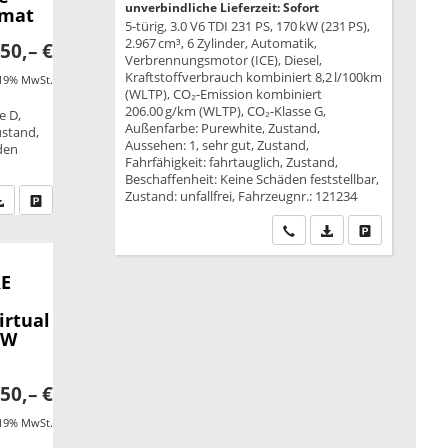
unverbindliche Lieferzeit: Sofort
omat
5-türig, 3.0 V6 TDI 231 PS, 170 kW (231 PS),
2.967 cm³, 6 Zylinder, Automatik,
50,– €
Verbrennungsmotor (ICE), Diesel,
Kraftstoffverbrauch kombiniert 8,2 l/100km
 19% MwSt.
(WLTP), CO₂-Emission kombiniert
206.00 g/km (WLTP), CO₂-Klasse G,
e D,
Außenfarbe: Purewhite, Zustand,
ustand,
Aussehen: 1, sehr gut, Zustand,
äden
Fahrfähigkeit: fahrtauglich, Zustand,
Beschaffenheit: Keine Schäden feststellbar,
Zustand: unfallfrei, Fahrzeugnr.: 121234
fen Sie an
PDF-Datei, Fahrzeugexposé drucken
Drucken, parken oder vergleichen
Wir rufen Sie an
PDF-Datei, Fahrzeu
Drucken, park
RE
irtual
SW
50,– €
 19% MwSt.