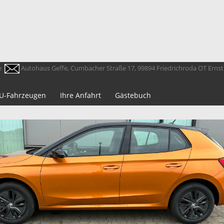
e
Autohaus Geffe, Cumbacher Straße 17, 99894 Friedrichroda OT Erns
 EU-Fahrzeugen
Ihre Anfahrt
Gästebuch