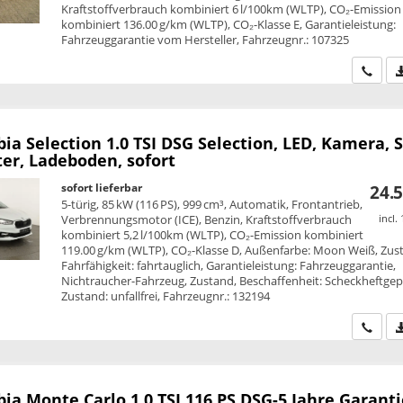
Kraftstoffverbrauch kombiniert 6 l/100km (WLTP), CO₂-Emission
kombiniert 136.00 g/km (WLTP), CO₂-Klasse E, Garantieleistung:
Fahrzeuggarantie vom Hersteller, Fahrzeugnr.: 107325
Wir ru
bia
Selection 1.0 TSI DSG Selection, LED, Kamera, S
er, Ladeboden, sofort
sofort lieferbar
24.5
5-türig, 85 kW (116 PS), 999 cm³, Automatik, Frontantrieb,
Verbrennungsmotor (ICE), Benzin, Kraftstoffverbrauch
incl.
kombiniert 5,2 l/100km (WLTP), CO₂-Emission kombiniert
119.00 g/km (WLTP), CO₂-Klasse D, Außenfarbe: Moon Weiß, Zus
Fahrfähigkeit: fahrtauglich, Garantieleistung: Fahrzeuggarantie,
Nichtraucher-Fahrzeug, Zustand, Beschaffenheit: Scheckheftgepf
Zustand: unfallfrei, Fahrzeugnr.: 132194
Wir ru
bia
Monte Carlo 1.0 TSI 116 PS DSG-5 Jahre Garanti