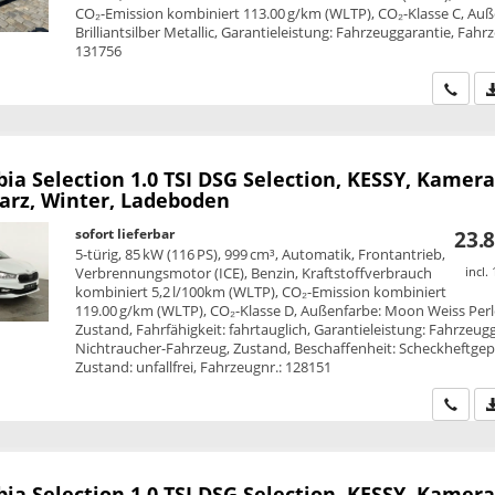
CO₂-Emission kombiniert 113.00 g/km (WLTP), CO₂-Klasse C, Auß
Brilliantsilber Metallic, Garantieleistung: Fahrzeuggarantie, Fahr
131756
Wir ru
bia
Selection 1.0 TSI DSG Selection, KESSY, Kamera
warz, Winter, Ladeboden
sofort lieferbar
23.8
5-türig, 85 kW (116 PS), 999 cm³, Automatik, Frontantrieb,
Verbrennungsmotor (ICE), Benzin, Kraftstoffverbrauch
incl.
kombiniert 5,2 l/100km (WLTP), CO₂-Emission kombiniert
119.00 g/km (WLTP), CO₂-Klasse D, Außenfarbe: Moon Weiss Perl
Zustand, Fahrfähigkeit: fahrtauglich, Garantieleistung: Fahrzeug
Nichtraucher-Fahrzeug, Zustand, Beschaffenheit: Scheckheftgepf
Zustand: unfallfrei, Fahrzeugnr.: 128151
Wir ru
bia
Selection 1.0 TSI DSG Selection, KESSY, Kamera