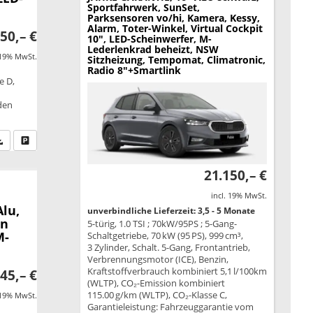
Sportfahrwerk, SunSet,
Parksensoren vo/hi, Kamera, Kessy,
Alarm, Toter-Winkel, Virtual Cockpit
50,– €
10", LED-Scheinwerfer, M-
Lederlenkrad beheizt, NSW
 19% MwSt.
Sitzheizung, Tempomat, Climatronic,
Radio 8"+Smartlink
e D,
äden
fen Sie an
PDF-Datei, Fahrzeugexposé drucken
Drucken, parken oder vergleichen
21.150,– €
incl. 19% MwSt.
lu,
unverbindliche Lieferzeit: 3,5 - 5 Monate
en
5-türig, 1.0 TSI ; 70kW/95PS ; 5-Gang-
M-
Schaltgetriebe, 70 kW (95 PS), 999 cm³,
3 Zylinder, Schalt. 5-Gang, Frontantrieb,
Verbrennungsmotor (ICE), Benzin,
Kraftstoffverbrauch kombiniert 5,1 l/100km
45,– €
(WLTP), CO₂-Emission kombiniert
115.00 g/km (WLTP), CO₂-Klasse C,
 19% MwSt.
Garantieleistung: Fahrzeuggarantie vom