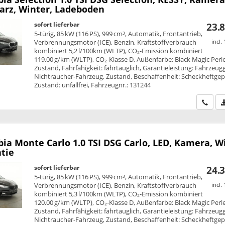
warz, Winter, Ladeboden
sofort lieferbar
23.8
5-türig, 85 kW (116 PS), 999 cm³, Automatik, Frontantrieb,
Verbrennungsmotor (ICE), Benzin, Kraftstoffverbrauch
incl.
kombiniert 5,2 l/100km (WLTP), CO₂-Emission kombiniert
119.00 g/km (WLTP), CO₂-Klasse D, Außenfarbe: Black Magic Perle
Zustand, Fahrfähigkeit: fahrtauglich, Garantieleistung: Fahrzeug
Nichtraucher-Fahrzeug, Zustand, Beschaffenheit: Scheckheftgepf
Zustand: unfallfrei, Fahrzeugnr.: 131244
Wir ru
bia
Monte Carlo 1.0 TSI DSG Carlo, LED, Kamera, W
ntie
sofort lieferbar
24.3
5-türig, 85 kW (116 PS), 999 cm³, Automatik, Frontantrieb,
Verbrennungsmotor (ICE), Benzin, Kraftstoffverbrauch
incl.
kombiniert 5,3 l/100km (WLTP), CO₂-Emission kombiniert
120.00 g/km (WLTP), CO₂-Klasse D, Außenfarbe: Black Magic Perle
Zustand, Fahrfähigkeit: fahrtauglich, Garantieleistung: Fahrzeug
Nichtraucher-Fahrzeug, Zustand, Beschaffenheit: Scheckheftgepf