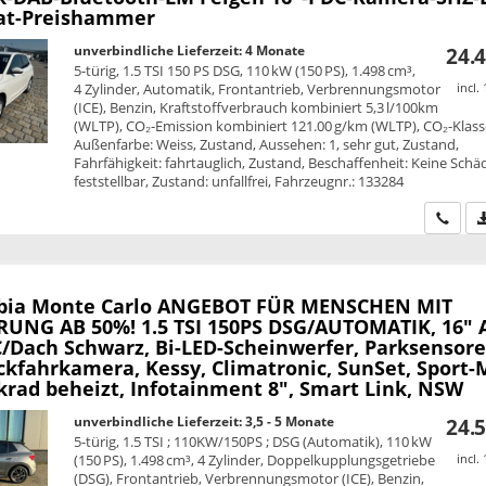
t-Preishammer
unverbindliche Lieferzeit:
4 Monate
24.4
5-türig, 1.5 TSI 150 PS DSG, 110 kW (150 PS), 1.498 cm³,
4 Zylinder, Automatik, Frontantrieb, Verbrennungsmotor
incl.
(ICE), Benzin, Kraftstoffverbrauch kombiniert 5,3 l/100km
(WLTP), CO₂-Emission kombiniert 121.00 g/km (WLTP), CO₂-Klass
Außenfarbe: Weiss, Zustand, Aussehen: 1, sehr gut, Zustand,
Fahrfähigkeit: fahrtauglich, Zustand, Beschaffenheit: Keine Sch
feststellbar, Zustand: unfallfrei, Fahrzeugnr.: 133284
Wir ru
bia
Monte Carlo ANGEBOT FÜR MENSCHEN MIT
UNG AB 50%! 1.5 TSI 150PS DSG/AUTOMATIK, 16" A
/Dach Schwarz, Bi-LED-Scheinwerfer, Parksensor
ckfahrkamera, Kessy, Climatronic, SunSet, Sport-
krad beheizt, Infotainment 8", Smart Link, NSW
unverbindliche Lieferzeit: 3,5 - 5 Monate
24.5
5-türig, 1.5 TSI ; 110KW/150PS ; DSG (Automatik), 110 kW
(150 PS), 1.498 cm³, 4 Zylinder, Doppelkupplungsgetriebe
incl.
(DSG), Frontantrieb, Verbrennungsmotor (ICE), Benzin,