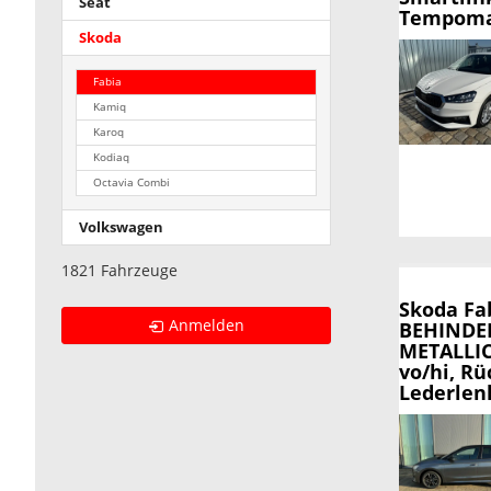
Seat
Tempoma
Skoda
Fabia
Kamiq
Karoq
Kodiaq
Octavia Combi
Volkswagen
1821 Fahrzeuge
Skoda Fa
Anmelden
BEHINDER
METALLIC
vo/hi, Rü
Lederlen