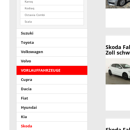
Karoq
Kodiaq
Octavia Combi
Scala
Suzuki
Toyota
Skoda Fa
Zoll sch
Volkswagen
Volvo
VORLAUFFAHRZEUGE
Cupra
Dacia
Fiat
Hyundai
Kia
Skoda
Skoda Fa