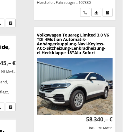
Hersteller, Fahrzeugnr.: 107330
Wir rufen Sie an
PDF-Datei, Fahrzeu
Drucken, park
fen Sie an
PDF-Datei, Fahrzeugexposé drucken
Drucken, parken oder vergleichen
Volkswagen Touareg
Limited 3.0 V6
TDI 4Motion Automatik-
Anhängerkupplung-Navi-Keyless-
ide,
ACC-Sitzheizung-Lenkradheizung-
el.Heckklappe-18''Alu-Sofort
45,– €
 19% MwSt.
tand,
legt,
fen Sie an
PDF-Datei, Fahrzeugexposé drucken
Drucken, parken oder vergleichen
58.340,– €
incl. 19% MwSt.
e-