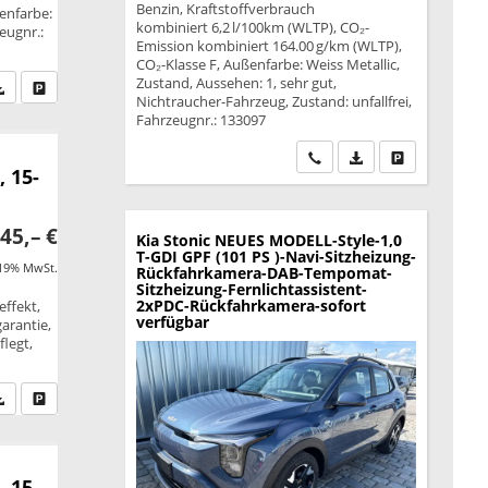
Benzin, Kraftstoffverbrauch
enfarbe:
kombiniert 6,2 l/100km (WLTP), CO₂-
zeugnr.:
Emission kombiniert 164.00 g/km (WLTP),
CO₂-Klasse F, Außenfarbe: Weiss Metallic,
Zustand, Aussehen: 1, sehr gut,
fen Sie an
PDF-Datei, Fahrzeugexposé drucken
Drucken, parken oder vergleichen
Nichtraucher-Fahrzeug, Zustand: unfallfrei,
Fahrzeugnr.: 133097
Wir rufen Sie an
PDF-Datei, Fahrzeu
Drucken, park
, 15-
45,– €
Kia Stonic
NEUES MODELL-Style-1,0
T-GDI GPF (101 PS )-Navi-Sitzheizung-
 19% MwSt.
Rückfahrkamera-DAB-Tempomat-
Sitzheizung-Fernlichtassistent-
2xPDC-Rückfahrkamera-sofort
effekt,
verfügbar
garantie,
legt,
fen Sie an
PDF-Datei, Fahrzeugexposé drucken
Drucken, parken oder vergleichen
, 15-