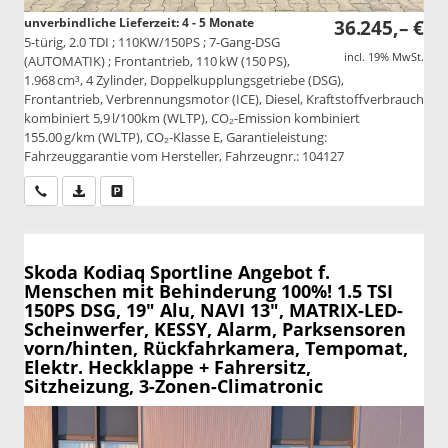
unverbindliche Lieferzeit: 4 - 5 Monate
36.245,– €
5-türig, 2.0 TDI ; 110KW/150PS ; 7-Gang-DSG
incl. 19% MwSt.
(AUTOMATIK) ; Frontantrieb, 110 kW (150 PS),
1.968 cm³, 4 Zylinder, Doppelkupplungsgetriebe (DSG),
Frontantrieb, Verbrennungsmotor (ICE), Diesel, Kraftstoffverbrauch
kombiniert 5,9 l/100km (WLTP), CO₂-Emission kombiniert
155.00 g/km (WLTP), CO₂-Klasse E, Garantieleistung:
Fahrzeuggarantie vom Hersteller, Fahrzeugnr.: 104127
Wir rufen Sie an
PDF-Datei, Fahrzeugexposé drucken
Drucken, parken oder vergleichen
Skoda Kodiaq
Sportline Angebot f.
Menschen mit Behinderung 100%! 1.5 TSI
150PS DSG, 19" Alu, NAVI 13", MATRIX-LED-
Scheinwerfer, KESSY, Alarm, Parksensoren
vorn/hinten, Rückfahrkamera, Tempomat,
Elektr. Heckklappe + Fahrersitz,
Sitzheizung, 3-Zonen-Climatronic