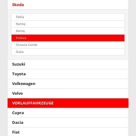
Skoda
Fabia
Kamiq
Karoq
Kodiaq
Octavia Combi
Scala
Suzuki
Toyota
Volkswagen
Volvo
VORLAUFFAHRZEUGE
Cupra
Dacia
Fiat