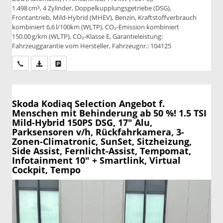
1.498 cm³, 4 Zylinder, Doppelkupplungsgetriebe (DSG),
Frontantrieb, Mild-Hybrid (MHEV), Benzin, Kraftstoffverbrauch
kombiniert 6,6 l/100km (WLTP), CO₂-Emission kombiniert
150.00 g/km (WLTP), CO₂-Klasse E, Garantieleistung:
Fahrzeuggarantie vom Hersteller, Fahrzeugnr.: 104125
Wir rufen Sie an
PDF-Datei, Fahrzeugexposé drucken
Drucken, parken oder vergleichen
Skoda Kodiaq
Selection Angebot f.
Menschen mit Behinderung ab 50 %! 1.5 TSI
Mild-Hybrid 150PS DSG, 17" Alu,
Parksensoren v/h, Rückfahrkamera, 3-
Zonen-Climatronic, SunSet, Sitzheizung,
Side Assist, Fernlicht-Assist, Tempomat,
Infotainment 10" + Smartlink, Virtual
Cockpit, Tempo