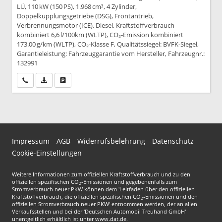
LÜ, 110 kW (150 PS), 1.968 cm³, 4 Zylinder,
Doppelkupplungsgetriebe (DSG), Frontantrieb,
Verbrennungsmotor (ICE), Diesel, Kraftstoffverbrauch
kombiniert 6,6 l/100km (WLTP), CO₂-Emission kombiniert
173.00 g/km (WLTP), CO₂-Klasse F, Qualitätssiegel: BVFK-Siegel,
Garantieleistung: Fahrzeuggarantie vom Hersteller, Fahrzeugnr.:
132991
Wir rufen Sie an
PDF-Datei, Fahrzeugexposé drucken
Drucken, parken oder vergleichen
Impressum
AGB
Widerrufsbelehrung
Datenschutz
Cookie-Einstellungen
Weitere Informationen zum offiziellen Kraftstoffverbrauch und zu den
offiziellen spezifischen CO
-Emissionen und gegebenenfalls zum
2
Stromverbrauch neuer PKW können dem 'Leitfaden über den offiziellen
Kraftstoffverbrauch, die offiziellen spezifischen CO
-Emissionen und den
2
offiziellen Stromverbrauch neuer PKW' entnommen werden, der an allen
Verkaufsstellen und bei der 'Deutschen Automobil Treuhand GmbH'
unentgeltlich erhältlich ist unter www.dat.de.