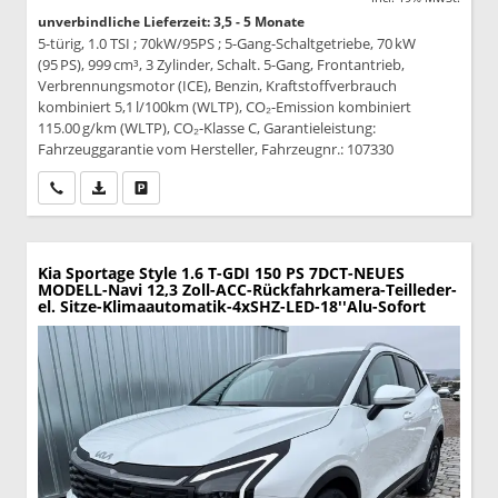
unverbindliche Lieferzeit: 3,5 - 5 Monate
5-türig, 1.0 TSI ; 70kW/95PS ; 5-Gang-Schaltgetriebe, 70 kW
(95 PS), 999 cm³, 3 Zylinder, Schalt. 5-Gang, Frontantrieb,
Verbrennungsmotor (ICE), Benzin, Kraftstoffverbrauch
kombiniert 5,1 l/100km (WLTP), CO₂-Emission kombiniert
115.00 g/km (WLTP), CO₂-Klasse C, Garantieleistung:
Fahrzeuggarantie vom Hersteller, Fahrzeugnr.: 107330
Wir rufen Sie an
PDF-Datei, Fahrzeugexposé drucken
Drucken, parken oder vergleichen
Kia Sportage
Style 1.6 T-GDI 150 PS 7DCT-NEUES
MODELL-Navi 12,3 Zoll-ACC-Rückfahrkamera-Teilleder-
el. Sitze-Klimaautomatik-4xSHZ-LED-18''Alu-Sofort