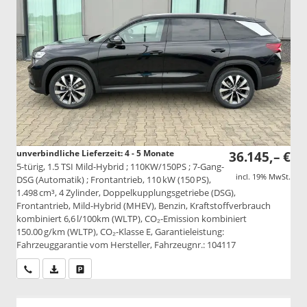
unverbindliche Lieferzeit: 4 - 5 Monate
36.145,– €
5-türig, 1.5 TSI Mild-Hybrid ; 110KW/150PS ; 7-Gang-
incl. 19% MwSt.
DSG (Automatik) ; Frontantrieb, 110 kW (150 PS),
1.498 cm³, 4 Zylinder, Doppelkupplungsgetriebe (DSG),
Frontantrieb, Mild-Hybrid (MHEV), Benzin, Kraftstoffverbrauch
kombiniert 6,6 l/100km (WLTP), CO₂-Emission kombiniert
150.00 g/km (WLTP), CO₂-Klasse E, Garantieleistung:
Fahrzeuggarantie vom Hersteller, Fahrzeugnr.: 104117
Wir rufen Sie an
PDF-Datei, Fahrzeugexposé drucken
Drucken, parken oder vergleichen