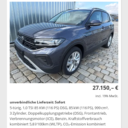
27.150,– €
incl. 19% MwSt.
unverbindliche Lieferzeit: Sofort
5-türig, 1,0 TSI 85 KW (116 PS) DSG, 85 kW (116 PS), 999 cm³,
3 Zylinder, Doppelkupplungsgetriebe (DSG), Frontantrieb,
Verbrennungsmotor (ICE), Benzin, Kraftstoffverbrauch
kombiniert 5,8 l/100km (WLTP), CO₂-Emission kombiniert