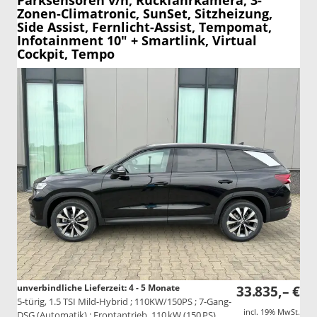
Parksensoren v/h, Rückfahrkamera, 3-
Zonen-Climatronic, SunSet, Sitzheizung,
Side Assist, Fernlicht-Assist, Tempomat,
Infotainment 10" + Smartlink, Virtual
Cockpit, Tempo
unverbindliche Lieferzeit: 4 - 5 Monate
33.835,– €
5-türig, 1.5 TSI Mild-Hybrid ; 110KW/150PS ; 7-Gang-
incl. 19% MwSt.
DSG (Automatik) ; Frontantrieb, 110 kW (150 PS),