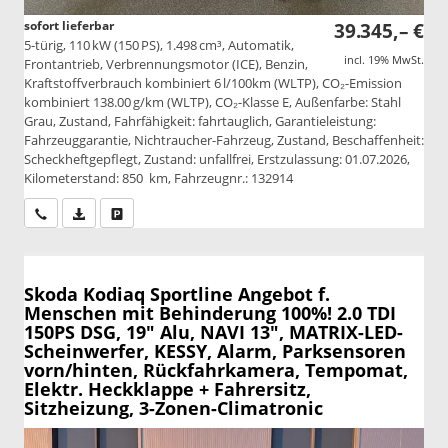
sofort lieferbar
39.345,– €
5-türig, 110 kW (150 PS), 1.498 cm³, Automatik,
incl. 19% MwSt.
Frontantrieb, Verbrennungsmotor (ICE), Benzin,
Kraftstoffverbrauch kombiniert 6 l/100km (WLTP), CO₂-Emission
kombiniert 138.00 g/km (WLTP), CO₂-Klasse E, Außenfarbe: Stahl
Grau, Zustand, Fahrfähigkeit: fahrtauglich, Garantieleistung:
Fahrzeuggarantie, Nichtraucher-Fahrzeug, Zustand, Beschaffenheit:
Scheckheftgepflegt, Zustand: unfallfrei, Erstzulassung: 01.07.2026,
Kilometerstand: 850 km, Fahrzeugnr.: 132914
Wir rufen Sie an
PDF-Datei, Fahrzeugexposé drucken
Drucken, parken oder vergleichen
Skoda Kodiaq
Sportline Angebot f.
Menschen mit Behinderung 100%! 2.0 TDI
150PS DSG, 19" Alu, NAVI 13", MATRIX-LED-
Scheinwerfer, KESSY, Alarm, Parksensoren
vorn/hinten, Rückfahrkamera, Tempomat,
Elektr. Heckklappe + Fahrersitz,
Sitzheizung, 3-Zonen-Climatronic