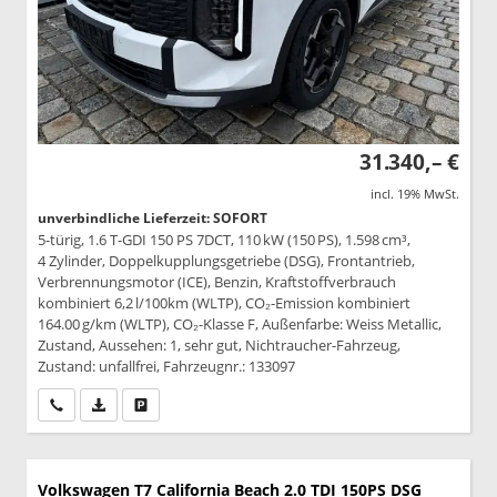
31.340,– €
incl. 19% MwSt.
unverbindliche Lieferzeit: SOFORT
5-türig, 1.6 T-GDI 150 PS 7DCT, 110 kW (150 PS), 1.598 cm³,
4 Zylinder, Doppelkupplungsgetriebe (DSG), Frontantrieb,
Verbrennungsmotor (ICE), Benzin, Kraftstoffverbrauch
kombiniert 6,2 l/100km (WLTP), CO₂-Emission kombiniert
164.00 g/km (WLTP), CO₂-Klasse F, Außenfarbe: Weiss Metallic,
Zustand, Aussehen: 1, sehr gut, Nichtraucher-Fahrzeug,
Zustand: unfallfrei, Fahrzeugnr.: 133097
Wir rufen Sie an
PDF-Datei, Fahrzeugexposé drucken
Drucken, parken oder vergleichen
Volkswagen T7 California
Beach 2.0 TDI 150PS DSG