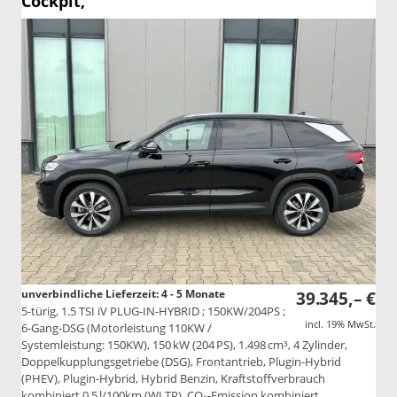
Cockpit,
unverbindliche Lieferzeit: 4 - 5 Monate
39.345,– €
5-türig, 1.5 TSI iV PLUG-IN-HYBRID ; 150KW/204PS ;
incl. 19% MwSt.
6-Gang-DSG (Motorleistung 110KW /
Systemleistung: 150KW), 150 kW (204 PS), 1.498 cm³, 4 Zylinder,
Doppelkupplungsgetriebe (DSG), Frontantrieb, Plugin-Hybrid
(PHEV), Plugin-Hybrid, Hybrid Benzin, Kraftstoffverbrauch
kombiniert 0,5 l/100km (WLTP), CO₂-Emission kombiniert