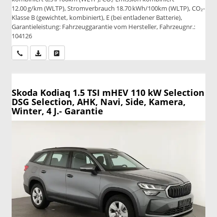
12.00 g/km (WLTP), Stromverbrauch 18.70 kWh/100km (WLTP), CO₂-
Klasse B (gewichtet, kombiniert), E (bei entladener Batterie),
Garantieleistung: Fahrzeuggarantie vom Hersteller, Fahrzeugnr.:
104126
Wir rufen Sie an
PDF-Datei, Fahrzeugexposé drucken
Drucken, parken oder vergleichen
Skoda Kodiaq
1.5 TSI mHEV 110 kW Selection
DSG Selection, AHK, Navi, Side, Kamera,
Winter, 4 J.- Garantie