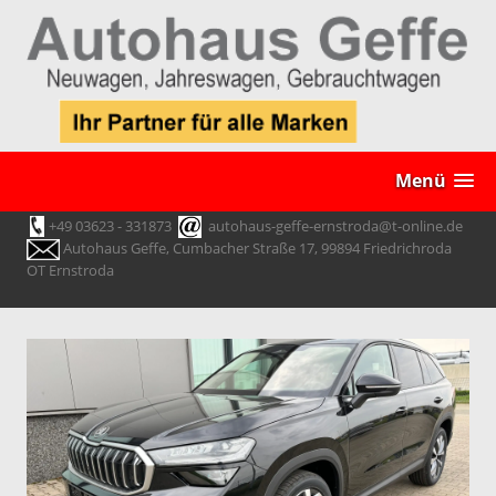
Menü
+49 03623 - 331873
autohaus-geffe-ernstroda@t-online.de
Autohaus Geffe, Cumbacher Straße 17, 99894 Friedrichroda
OT Ernstroda