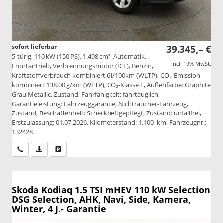
sofort lieferbar
39.345,– €
5-türig, 110 kW (150 PS), 1.498 cm³, Automatik,
incl. 19% MwSt.
Frontantrieb, Verbrennungsmotor (ICE), Benzin,
Kraftstoffverbrauch kombiniert 6 l/100km (WLTP), CO₂-Emission
kombiniert 138.00 g/km (WLTP), CO₂-Klasse E, Außenfarbe: Graphite
Grau Metallic, Zustand, Fahrfähigkeit: fahrtauglich,
Garantieleistung: Fahrzeuggarantie, Nichtraucher-Fahrzeug,
Zustand, Beschaffenheit: Scheckheftgepflegt, Zustand: unfallfrei,
Erstzulassung: 01.07.2026, Kilometerstand: 1.100 km, Fahrzeugnr.:
132428
Wir rufen Sie an
PDF-Datei, Fahrzeugexposé drucken
Drucken, parken oder vergleichen
Skoda Kodiaq
1.5 TSI mHEV 110 kW Selection
DSG Selection, AHK, Navi, Side, Kamera,
Winter, 4 J.- Garantie