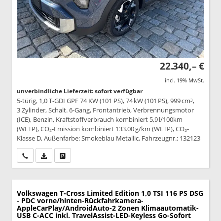
22.340,– €
incl. 19% MwSt.
unverbindliche Lieferzeit: sofort verfügbar
5-türig, 1,0 T-GDI GPF 74 KW (101 PS), 74 kW (101 PS), 999 cm³,
3 Zylinder, Schalt. 6-Gang, Frontantrieb, Verbrennungsmotor
(ICE), Benzin, Kraftstoffverbrauch kombiniert 5,9 l/100km
(WLTP), CO₂-Emission kombiniert 133.00 g/km (WLTP), CO₂-
Klasse D, Außenfarbe: Smokeblau Metallic, Fahrzeugnr.: 132123
Wir rufen Sie an
PDF-Datei, Fahrzeugexposé drucken
Drucken, parken oder vergleichen
Volkswagen T-Cross
Limited Edition 1,0 TSI 116 PS DSG
- PDC vorne/hinten-Rückfahrkamera-
AppleCarPlay/AndroidAuto-2 Zonen Klimaautomatik-
USB C-ACC inkl. TravelAssist-LED-Keyless Go-Sofort