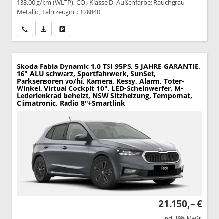
133.00 g/km (WLTP), CO₂-Klasse D, Außenfarbe: Rauchgrau
Metallic, Fahrzeugnr.: 128840
Wir rufen Sie an
PDF-Datei, Fahrzeugexposé drucken
Drucken, parken oder vergleichen
Skoda Fabia
Dynamic 1.0 TSI 95PS, 5 JAHRE GARANTIE,
16" ALU schwarz, Sportfahrwerk, SunSet,
Parksensoren vo/hi, Kamera, Kessy, Alarm, Toter-
Winkel, Virtual Cockpit 10", LED-Scheinwerfer, M-
Lederlenkrad beheizt, NSW Sitzheizung, Tempomat,
Climatronic, Radio 8"+Smartlink
21.150,– €
incl. 19% MwSt.