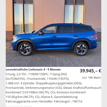
unverbindliche Lieferzeit: 4 - 5 Monate
39.945,– €
5-türig, 2.0 TDI ; 110KW/150PS ; 7-Gang-DSG
incl. 19% MwSt.
(AUTOMATIK) ; Frontantrieb, 110 kW (150 PS),
1.968 cm³, 4 Zylinder, Doppelkupplungsgetriebe (DSG),
Frontantrieb, Verbrennungsmotor (ICE), Diesel, Kraftstoffverbrauch
kombiniert 5,9 l/100km (WLTP), CO₂-Emission kombiniert
155.00 g/km (WLTP), CO₂-Klasse E, Garantieleistung:
Fahrzeuggarantie vom Hersteller, Fahrzeugnr.: 106714