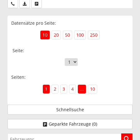
Wir rufen Sie an
PDF-Datei, Fahrzeugexposé drucken
Drucken, parken oder vergleichen
Datensätze pro Seite:
10
20
50
100
250
Seite:
Seiten:
1
2
3
4
...
10
Schnellsuche
Geparkte Fahrzeuge (
0
)
Fahrzeugnr.