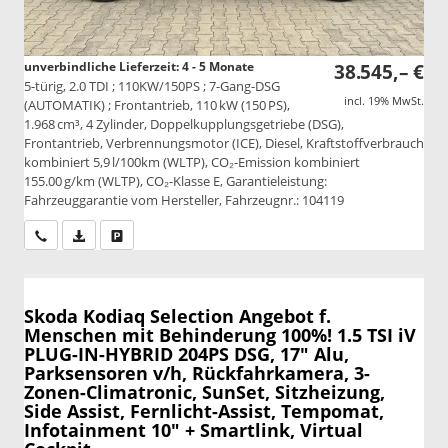
unverbindliche Lieferzeit: 4 - 5 Monate
38.545,– €
5-türig, 2.0 TDI ; 110KW/150PS ; 7-Gang-DSG
incl. 19% MwSt.
(AUTOMATIK) ; Frontantrieb, 110 kW (150 PS),
1.968 cm³, 4 Zylinder, Doppelkupplungsgetriebe (DSG),
Frontantrieb, Verbrennungsmotor (ICE), Diesel, Kraftstoffverbrauch
kombiniert 5,9 l/100km (WLTP), CO₂-Emission kombiniert
155.00 g/km (WLTP), CO₂-Klasse E, Garantieleistung:
Fahrzeuggarantie vom Hersteller, Fahrzeugnr.: 104119
Wir rufen Sie an
PDF-Datei, Fahrzeugexposé drucken
Drucken, parken oder vergleichen
Skoda Kodiaq
Selection Angebot f.
Menschen mit Behinderung 100%! 1.5 TSI iV
PLUG-IN-HYBRID 204PS DSG, 17" Alu,
Parksensoren v/h, Rückfahrkamera, 3-
Zonen-Climatronic, SunSet, Sitzheizung,
Side Assist, Fernlicht-Assist, Tempomat,
Infotainment 10" + Smartlink, Virtual