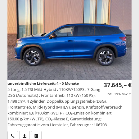
unverbindliche Lieferzeit: 4 - 5 Monate
37.645,– €
5-türig, 1.5 TSI Mild-Hybrid ; 110KW/150PS ; 7-Gang-
incl. 19% MwSt.
DSG (Automatik) ; Frontantrieb, 110 kW (150 PS),
1.498 cm³, 4 Zylinder, Doppelkupplungsgetriebe (DSG),
Frontantrieb, Mild-Hybrid (MHEV), Benzin, Kraftstoffverbrauch
kombiniert 6,6 l/100km (WLTP), CO₂-Emission kombiniert
150.00 g/km (WLTP), CO₂-Klasse E, Garantieleistung:
Fahrzeuggarantie vom Hersteller, Fahrzeugnr.: 106708
Wir rufen Sie an
PDF-Datei, Fahrzeugexposé drucken
Drucken, parken oder vergleichen