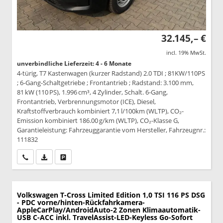
32.145,– €
incl. 19% MwSt.
unverbindliche Lieferzeit: 4 - 6 Monate
4-türig, T7 Kastenwagen (kurzer Radstand) 2.0 TDI ; 81KW/110PS
; 6-Gang-Schaltgetriebe ; Frontantrieb ; Radstand: 3.100 mm,
81 kW (110 PS), 1.996 cm³, 4 Zylinder, Schalt. 6-Gang,
Frontantrieb, Verbrennungsmotor (ICE), Diesel,
Kraftstoffverbrauch kombiniert 7,1 l/100km (WLTP), CO₂-
Emission kombiniert 186.00 g/km (WLTP), CO₂-Klasse G,
Garantieleistung: Fahrzeuggarantie vom Hersteller, Fahrzeugnr.:
111832
Wir rufen Sie an
PDF-Datei, Fahrzeugexposé drucken
Drucken, parken oder vergleichen
Volkswagen T-Cross
Limited Edition 1,0 TSI 116 PS DSG
- PDC vorne/hinten-Rückfahrkamera-
AppleCarPlay/AndroidAuto-2 Zonen Klimaautomatik-
USB C-ACC inkl. TravelAssist-LED-Keyless Go-Sofort