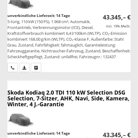
unverbindliche Lieferzeit:
14 Tage
43.345,– €
5-türig, 110 kW (150 PS), 1.968 cm³, Automatik,
incl. 19% MwSt.
Frontantrieb, Verbrennungsmotor (ICE), Diesel,
Kraftstoffverbrauch kombiniert 6,4 l/100km (WLTP), CO₂-Emission
kombiniert 168.00 g/km (WLTP), CO₂-Klasse F, Außenfarbe: Stahl
Grau, Zustand, Fahrfähigkeit: fahrtauglich, Garantieleistung:
Fahrzeuggarantie, Nichtraucher-Fahrzeug, Zustand, Beschaffenheit:
Scheckheftgepflegt, Zustand: unfallfrei, Fahrzeugnr.: 132437
Wir rufen Sie an
PDF-Datei, Fahrzeugexposé drucken
Drucken, parken oder vergleichen
Skoda Kodiaq
2.0 TDI 110 kW Selection DSG
Selection, 7-Sitzer, AHK, Navi, Side, Kamera,
Winter, 4 J.-Garantie
unverbindliche Lieferzeit:
14 Tage
43.345,– €