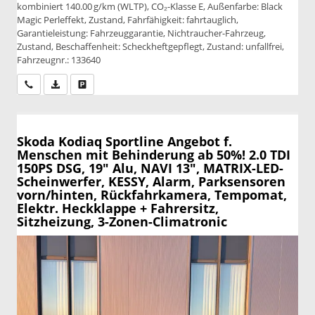
kombiniert 140.00 g/km (WLTP), CO₂-Klasse E, Außenfarbe: Black
Magic Perleffekt, Zustand, Fahrfähigkeit: fahrtauglich,
Garantieleistung: Fahrzeuggarantie, Nichtraucher-Fahrzeug,
Zustand, Beschaffenheit: Scheckheftgepflegt, Zustand: unfallfrei,
Fahrzeugnr.: 133640
Wir rufen Sie an
PDF-Datei, Fahrzeugexposé drucken
Drucken, parken oder vergleichen
Skoda Kodiaq
Sportline Angebot f.
Menschen mit Behinderung ab 50%! 2.0 TDI
150PS DSG, 19" Alu, NAVI 13", MATRIX-LED-
Scheinwerfer, KESSY, Alarm, Parksensoren
vorn/hinten, Rückfahrkamera, Tempomat,
Elektr. Heckklappe + Fahrersitz,
Sitzheizung, 3-Zonen-Climatronic