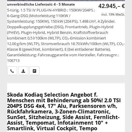
unverbindliche Lieferzeit: 4 - 5 Monate
42.945,– €
5-türig, 1.5 TSI iV PLUG-IN-HYBRID ; 150KW/204PS ;
incl. 19% MwSt.
6-Gang-DSG (Motorleistung 110KW /
Systemleistung: 150KW), 150 kW (204 PS), 1.498 cm³, 4 Zylinder,
Doppelkupplungsgetriebe (DSG), Frontantrieb, Plugin-Hybrid
(PHEV), Plugin-Hybrid, Hybrid Benzin, Kraftstoffverbrauch
kombiniert 0,5 l/100km (WLTP), CO₂-Emission kombiniert
12.00 g/km (WLTP), Stromverbrauch 18.70 kWh/100km (WLTP), CO₂-
Klasse B (gewichtet, kombiniert), E (bei entladener Batterie),
Garantieleistung: Fahrzeuggarantie vom Hersteller, Fahrzeugnr.:
106713
Wir rufen Sie an
PDF-Datei, Fahrzeugexposé drucken
Drucken, parken oder vergleichen
Skoda Kodiaq
Selection Angebot f.
Menschen mit Behinderung ab 50%! 2.0 TSI
204PS DSG 4x4, 17" Alu, Parksensoren v/h,
Rückfahrkamera, 3-Zonen-Climatronic,
SunSet, Sitzheizung, Side Assist, Fernlicht-
Assist, Tempomat, Infotainment 10" +
Smartlink, Virtual Cockpit, Tempo