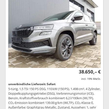
38.650,– €
incl. 19% MwSt.
unverbindliche Lieferzeit: Sofort
5-türig, 1,5 TSI 150 PS DSG, 110 kW (150 PS), 1.498 cm³, 4 Zylinder,
Doppelkupplungsgetriebe (DSG), Verbrennungsmotor (ICE),
Benzin, Kraftstoffverbrauch kombiniert 6,2 l/100km (WLTP),
CO₂-Emission kombiniert 139.00 g/km (WLTP), CO₂-Klasse E,
Außenfarbe: Graphitgrau Metallic, Zustand, Aussehen: 1, sehr