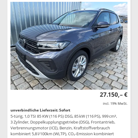
27.150,– €
incl. 19% MwSt.
unverbindliche Lieferzeit: Sofort
5-türig, 1,0 TSI 85 KW (116 PS) DSG, 85 kW (116 PS), 999 cm³,
3 Zylinder, Doppelkupplungsgetriebe (DSG), Frontantrieb,
Verbrennungsmotor (ICE), Benzin, Kraftstoffverbrauch
kombiniert 5,8 l/100km (WLTP), CO₂-Emission kombiniert