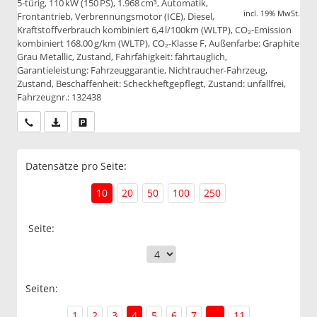
5-türig, 110 kW (150 PS), 1.968 cm³, Automatik,
incl. 19% MwSt.
Frontantrieb, Verbrennungsmotor (ICE), Diesel,
Kraftstoffverbrauch kombiniert 6,4 l/100km (WLTP), CO₂-Emission
kombiniert 168.00 g/km (WLTP), CO₂-Klasse F, Außenfarbe: Graphite
Grau Metallic, Zustand, Fahrfähigkeit: fahrtauglich,
Garantieleistung: Fahrzeuggarantie, Nichtraucher-Fahrzeug,
Zustand, Beschaffenheit: Scheckheftgepflegt, Zustand: unfallfrei,
Fahrzeugnr.: 132438
Wir rufen Sie an
PDF-Datei, Fahrzeugexposé drucken
Drucken, parken oder vergleichen
Datensätze pro Seite:
10
20
50
100
250
Seite:
Seiten:
1
2
3
4
5
6
7
...
11