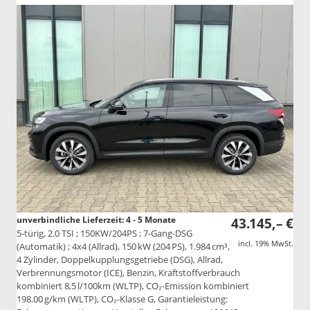
unverbindliche Lieferzeit: 4 - 5 Monate
43.145,– €
5-türig, 2.0 TSI ; 150KW/204PS ; 7-Gang-DSG
incl. 19% MwSt.
(Automatik) ; 4x4 (Allrad), 150 kW (204 PS), 1.984 cm³,
4 Zylinder, Doppelkupplungsgetriebe (DSG), Allrad,
Verbrennungsmotor (ICE), Benzin, Kraftstoffverbrauch
kombiniert 8,5 l/100km (WLTP), CO₂-Emission kombiniert
198.00 g/km (WLTP), CO₂-Klasse G, Garantieleistung: