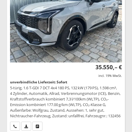
35.550,– €
incl. 19% MwSt.
unverbindliche Lieferzeit: Sofort
5-türig, 1.6 T-GDI 7 DCT 4x4 180 PS, 132 kW (179 PS), 1.598 cm³,
4 Zylinder, Automatik, Allrad, Verbrennungsmotor (ICE), Benzin,
Kraftstoffverbrauch kombiniert 7,3 l/100km (WLTP), CO₂-
Emission kombiniert 177.00 g/km (WLTP), CO₂-Klasse G,
Außenfarbe: Wolfgrau, Zustand, Aussehen: 1, sehr gut,
Nichtraucher-Fahrzeug, Zustand: unfallfrei, Fahrzeugnr.: 132456
Wir rufen Sie an
PDF-Datei, Fahrzeugexposé drucken
Drucken, parken oder vergleichen