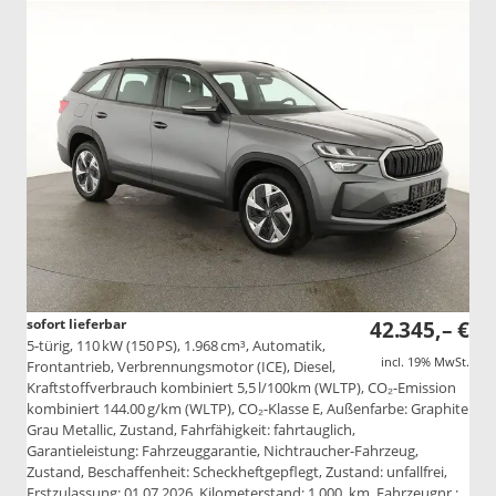
sofort lieferbar
42.345,– €
5-türig, 110 kW (150 PS), 1.968 cm³, Automatik,
incl. 19% MwSt.
Frontantrieb, Verbrennungsmotor (ICE), Diesel,
Kraftstoffverbrauch kombiniert 5,5 l/100km (WLTP), CO₂-Emission
kombiniert 144.00 g/km (WLTP), CO₂-Klasse E, Außenfarbe: Graphite
Grau Metallic, Zustand, Fahrfähigkeit: fahrtauglich,
Garantieleistung: Fahrzeuggarantie, Nichtraucher-Fahrzeug,
Zustand, Beschaffenheit: Scheckheftgepflegt, Zustand: unfallfrei,
Erstzulassung: 01.07.2026, Kilometerstand: 1.000 km, Fahrzeugnr.: