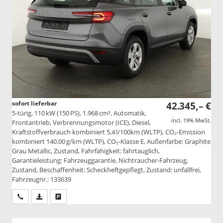
sofort lieferbar
42.345,– €
5-türig, 110 kW (150 PS), 1.968 cm³, Automatik,
incl. 19% MwSt.
Frontantrieb, Verbrennungsmotor (ICE), Diesel,
Kraftstoffverbrauch kombiniert 5,4 l/100km (WLTP), CO₂-Emission
kombiniert 140.00 g/km (WLTP), CO₂-Klasse E, Außenfarbe: Graphite
Grau Metallic, Zustand, Fahrfähigkeit: fahrtauglich,
Garantieleistung: Fahrzeuggarantie, Nichtraucher-Fahrzeug,
Zustand, Beschaffenheit: Scheckheftgepflegt, Zustand: unfallfrei,
Fahrzeugnr.: 133639
Wir rufen Sie an
PDF-Datei, Fahrzeugexposé drucken
Drucken, parken oder vergleichen