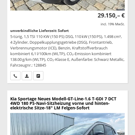
29.150,– €
incl. 19% MwSt.
unverbindliche Lieferzeit: Sofort
5-türig, 1,5 TSI 110 KW (150 PS) DSG, 110 kW (150 PS), 1.498 cm³,
4 Zylinder, Doppelkupplungsgetriebe (DSG), Frontantrieb,
Verbrennungsmotor (ICE), Benzin, Kraftstoffverbrauch
kombiniert 6,1 l/100km (WLTP), CO₂-Emission kombiniert
138.00 g/km (WLTP), CO₂-Klasse E, Außenfarbe: Schwarz Metallic,
Fahrzeugnr.: 128845
Wir rufen Sie an
PDF-Datei, Fahrzeugexposé drucken
Drucken, parken oder vergleichen
Kia Sportage
Neues Modell-GT-Line-1.6 T-GDI 7 DCT
4WD 180 PS-Navi-Sitzheizung vorne und hinten-
elektrische Sitze-18" LM Felgen-Sofort