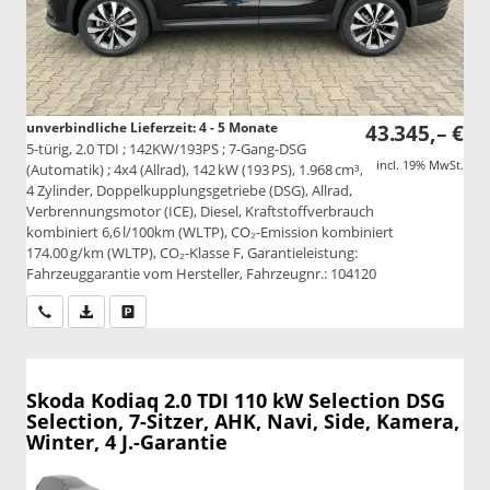
unverbindliche Lieferzeit: 4 - 5 Monate
43.345,– €
5-türig, 2.0 TDI ; 142KW/193PS ; 7-Gang-DSG
incl. 19% MwSt.
(Automatik) ; 4x4 (Allrad), 142 kW (193 PS), 1.968 cm³,
4 Zylinder, Doppelkupplungsgetriebe (DSG), Allrad,
Verbrennungsmotor (ICE), Diesel, Kraftstoffverbrauch
kombiniert 6,6 l/100km (WLTP), CO₂-Emission kombiniert
174.00 g/km (WLTP), CO₂-Klasse F, Garantieleistung:
Fahrzeuggarantie vom Hersteller, Fahrzeugnr.: 104120
Wir rufen Sie an
PDF-Datei, Fahrzeugexposé drucken
Drucken, parken oder vergleichen
Skoda Kodiaq
2.0 TDI 110 kW Selection DSG
Selection, 7-Sitzer, AHK, Navi, Side, Kamera,
Winter, 4 J.-Garantie