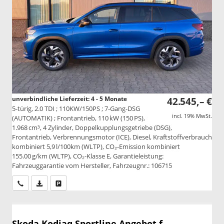
unverbindliche Lieferzeit: 4 - 5 Monate
42.545,– €
5-türig, 2.0 TDI ; 110KW/150PS ; 7-Gang-DSG
incl. 19% MwSt.
(AUTOMATIK) ; Frontantrieb, 110 kW (150 PS),
1.968 cm³, 4 Zylinder, Doppelkupplungsgetriebe (DSG),
Frontantrieb, Verbrennungsmotor (ICE), Diesel, Kraftstoffverbrauch
kombiniert 5,9 l/100km (WLTP), CO₂-Emission kombiniert
155.00 g/km (WLTP), CO₂-Klasse E, Garantieleistung:
Fahrzeuggarantie vom Hersteller, Fahrzeugnr.: 106715
Wir rufen Sie an
PDF-Datei, Fahrzeugexposé drucken
Drucken, parken oder vergleichen
Skoda Kodiaq
Sportline Angebot f.