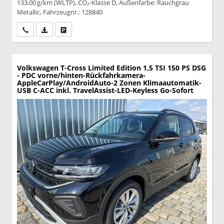
133.00 g/km (WLTP), CO₂-Klasse D, Außenfarbe: Rauchgrau
Metallic, Fahrzeugnr.: 128840
Wir rufen Sie an
PDF-Datei, Fahrzeugexposé drucken
Drucken, parken oder vergleichen
Volkswagen T-Cross
Limited Edition 1,5 TSI 150 PS DSG
- PDC vorne/hinten-Rückfahrkamera-
AppleCarPlay/AndroidAuto-2 Zonen Klimaautomatik-
USB C-ACC inkl. TravelAssist-LED-Keyless Go-Sofort