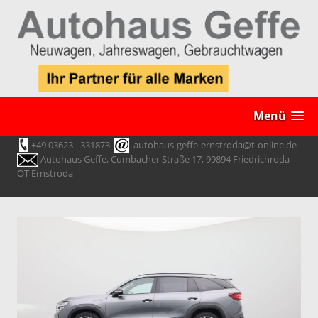
Menü
+49 03623 - 331873
autohaus-geffe-ernstroda@t-online.de
Autohaus Geffe, Cumbacher Straße 17, 99894 Friedrichroda
OT Ernstroda