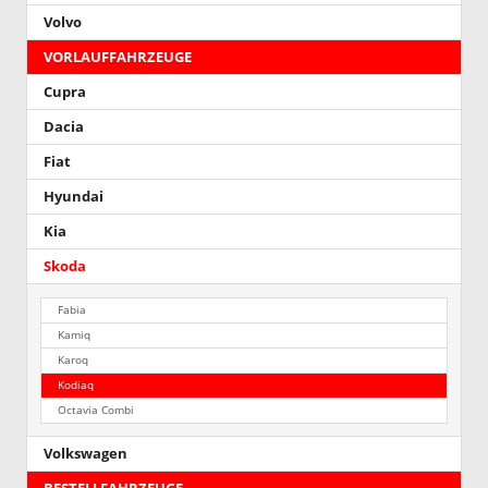
Volvo
VORLAUFFAHRZEUGE
Cupra
Dacia
Fiat
Hyundai
Kia
Skoda
Fabia
Kamiq
Karoq
Kodiaq
Octavia Combi
Volkswagen