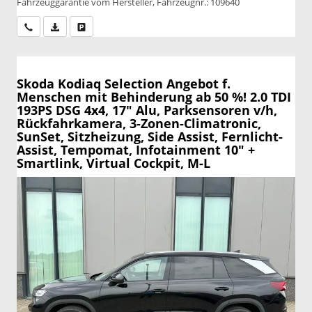
Fahrzeuggarantie vom Hersteller, Fahrzeugnr.: 109640
Wir rufen Sie an
PDF-Datei, Fahrzeugexposé drucken
Drucken, parken oder vergleichen
Skoda Kodiaq
Selection Angebot f.
Menschen mit Behinderung ab 50 %! 2.0 TDI
193PS DSG 4x4, 17" Alu, Parksensoren v/h,
Rückfahrkamera, 3-Zonen-Climatronic,
SunSet, Sitzheizung, Side Assist, Fernlicht-
Assist, Tempomat, Infotainment 10" +
Smartlink, Virtual Cockpit, M-L