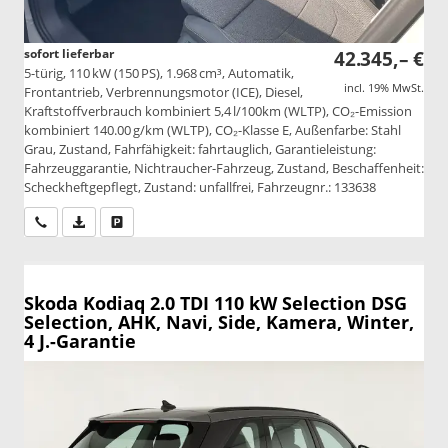
sofort lieferbar
42.345,– €
5-türig, 110 kW (150 PS), 1.968 cm³, Automatik,
incl. 19% MwSt.
Frontantrieb, Verbrennungsmotor (ICE), Diesel,
Kraftstoffverbrauch kombiniert 5,4 l/100km (WLTP), CO₂-Emission
kombiniert 140.00 g/km (WLTP), CO₂-Klasse E, Außenfarbe: Stahl
Grau, Zustand, Fahrfähigkeit: fahrtauglich, Garantieleistung:
Fahrzeuggarantie, Nichtraucher-Fahrzeug, Zustand, Beschaffenheit:
Scheckheftgepflegt, Zustand: unfallfrei, Fahrzeugnr.: 133638
Wir rufen Sie an
PDF-Datei, Fahrzeugexposé drucken
Drucken, parken oder vergleichen
Skoda Kodiaq
2.0 TDI 110 kW Selection DSG
Selection, AHK, Navi, Side, Kamera, Winter,
4 J.-Garantie