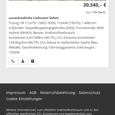
30.340,– €
incl. 19% MwSt.
unverbindliche Lieferzeit: Sofort
5-türig, FR 1.5 eTSI 150PS 7DSG, 110 kW (150 PS), 1.498 cm³,
4 Zylinder, Doppelkupplungsgetriebe (DSG), Frontantrieb, Mild-
Hybrid (MHEV), Benzin, Kraftstoffverbrauch
kombiniert 5,4 l/100km (WLTP), CO₂-Emission kombiniert
124.00 g/km (WLTP), CO₂-Klasse D, Außenfarbe: Saphir Blau
Metallic, Garantieleistung: Fahrzeuggarantie, Fahrzeugnr.:
132636
Wir rufen Sie an
PDF-Datei, Fahrzeugexposé drucken
Drucken, parken oder vergleichen
Impressum
AGB
Widerrufsbelehrung
Datenschutz
Cookie-Einstellungen
Weitere Informationen zum offiziellen Kraftstoffverbrauch und zu den
offiziellen spezifischen CO
-Emissionen und gegebenenfalls zum
2