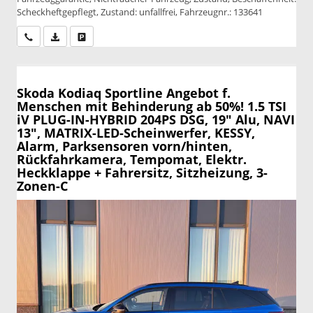
Scheckheftgepflegt, Zustand: unfallfrei, Fahrzeugnr.: 133641
Wir rufen Sie an
PDF-Datei, Fahrzeugexposé drucken
Drucken, parken oder vergleichen
Skoda Kodiaq
Sportline Angebot f.
Menschen mit Behinderung ab 50%! 1.5 TSI
iV PLUG-IN-HYBRID 204PS DSG, 19" Alu, NAVI
13", MATRIX-LED-Scheinwerfer, KESSY,
Alarm, Parksensoren vorn/hinten,
Rückfahrkamera, Tempomat, Elektr.
Heckklappe + Fahrersitz, Sitzheizung, 3-
Zonen-C