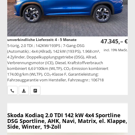
unverbindliche Lieferzeit: 4 - 5 Monate
47.345,– €
5-türig, 2.0 TDI ; 142KW/193PS ; 7-Gang-DSG
incl. 19% MwSt.
(Automatik) ; 4x4 (Allrad), 142 kW (193 PS), 1.968 cm³,
4 Zylinder, Doppelkupplungsgetriebe (DSG), Allrad,
Verbrennungsmotor (ICE), Diesel, Kraftstoffverbrauch
kombiniert 6,6 l/100km (WLTP), CO₂-Emission kombiniert
174.00 g/km (WLTP), CO₂-Klasse F, Garantieleistung:
Fahrzeuggarantie vom Hersteller, Fahrzeugnr.: 106718
Wir rufen Sie an
PDF-Datei, Fahrzeugexposé drucken
Drucken, parken oder vergleichen
Skoda Kodiaq
2.0 TDI 142 kW 4x4 Sportline
DSG Sportline, AHK, Navi, Matrix, el. Klappe,
Side, Winter, 19-Zoll