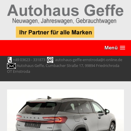
Menü
+49 03623 - 331873
autohaus-geffe-ernstroda@t-online.de
Autohaus Geffe, Cumbacher Straße 17, 99894 Friedrichroda
OT Ernstroda