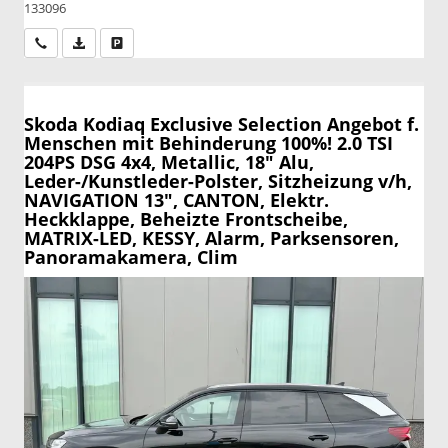
133096
Wir rufen Sie an
PDF-Datei, Fahrzeugexposé drucken
Drucken, parken oder vergleichen
Skoda Kodiaq
Exclusive Selection Angebot f.
Menschen mit Behinderung 100%! 2.0 TSI
204PS DSG 4x4, Metallic, 18" Alu,
Leder-/Kunstleder-Polster, Sitzheizung v/h,
NAVIGATION 13", CANTON, Elektr.
Heckklappe, Beheizte Frontscheibe,
MATRIX-LED, KESSY, Alarm, Parksensoren,
Panoramakamera, Clim