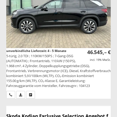
unverbindliche Lieferzeit: 4 - 5 Monate
46.545,– €
5-türig, 2.0 TDI ; 110KW/150PS ; 7-Gang-DSG
incl. 19% MwSt.
(AUTOMATIK) ; Frontantrieb, 110 kW (150 PS),
1.968 cm³, 4 Zylinder, Doppelkupplungsgetriebe (DSG),
Frontantrieb, Verbrennungsmotor (ICE), Diesel, Kraftstoffverbrauch
kombiniert 5,9 l/100km (WLTP), CO₂-Emission kombiniert
155.00 g/km (WLTP), CO₂-Klasse E, Garantieleistung:
Fahrzeuggarantie vom Hersteller, Fahrzeugnr.: 104123
Wir rufen Sie an
PDF-Datei, Fahrzeugexposé drucken
Drucken, parken oder vergleichen
Skoda Kodiaq
Exclusive Selection Angebot f.