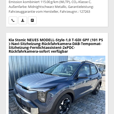
Emission kombiniert 115.00 g/km (WLTP), CO₂-Klasse C,
Außenfarbe: Midnightschwarz Metallic, Garantieleistung:
Fahrzeuggarantie vom Hersteller, Fahrzeugnr.: 127263
Wir rufen Sie an
PDF-Datei, Fahrzeugexposé drucken
Drucken, parken oder vergleichen
Kia Stonic
NEUES MODELL-Style-1,0 T-GDI GPF (101 PS
)-Navi-Sitzheizung-Rückfahrkamera-DAB-Tempomat-
Sitzheizung-Fernlichtassistent-2xPDC-
Rückfahrkamera-sofort verfügbar