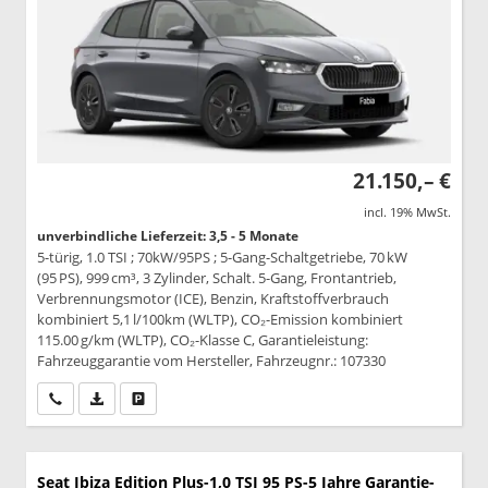
21.150,– €
incl. 19% MwSt.
unverbindliche Lieferzeit: 3,5 - 5 Monate
5-türig, 1.0 TSI ; 70kW/95PS ; 5-Gang-Schaltgetriebe, 70 kW
(95 PS), 999 cm³, 3 Zylinder, Schalt. 5-Gang, Frontantrieb,
Verbrennungsmotor (ICE), Benzin, Kraftstoffverbrauch
kombiniert 5,1 l/100km (WLTP), CO₂-Emission kombiniert
115.00 g/km (WLTP), CO₂-Klasse C, Garantieleistung:
Fahrzeuggarantie vom Hersteller, Fahrzeugnr.: 107330
Wir rufen Sie an
PDF-Datei, Fahrzeugexposé drucken
Drucken, parken oder vergleichen
Seat Ibiza
Edition Plus-1,0 TSI 95 PS-5 Jahre Garantie-