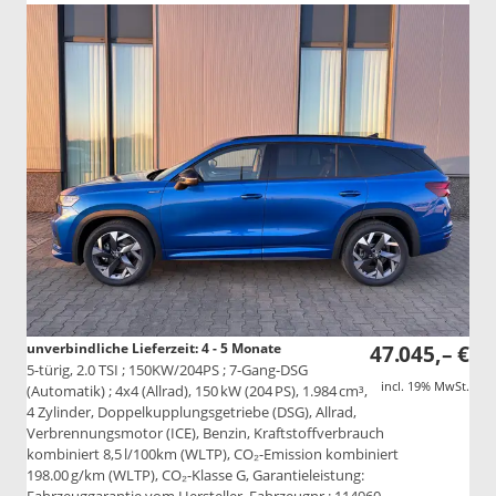
unverbindliche Lieferzeit: 4 - 5 Monate
47.045,– €
5-türig, 2.0 TSI ; 150KW/204PS ; 7-Gang-DSG
incl. 19% MwSt.
(Automatik) ; 4x4 (Allrad), 150 kW (204 PS), 1.984 cm³,
4 Zylinder, Doppelkupplungsgetriebe (DSG), Allrad,
Verbrennungsmotor (ICE), Benzin, Kraftstoffverbrauch
kombiniert 8,5 l/100km (WLTP), CO₂-Emission kombiniert
198.00 g/km (WLTP), CO₂-Klasse G, Garantieleistung: