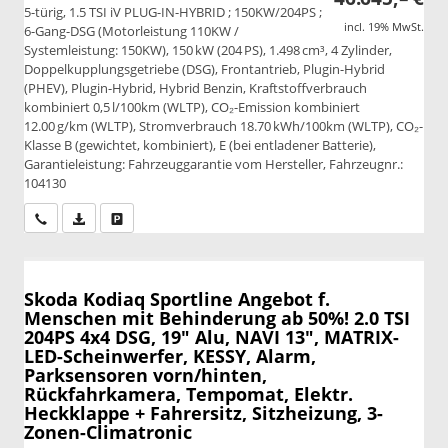
5-türig, 1.5 TSI iV PLUG-IN-HYBRID ; 150KW/204PS ;
incl. 19% MwSt.
6-Gang-DSG (Motorleistung 110KW /
Systemleistung: 150KW), 150 kW (204 PS), 1.498 cm³, 4 Zylinder,
Doppelkupplungsgetriebe (DSG), Frontantrieb, Plugin-Hybrid
(PHEV), Plugin-Hybrid, Hybrid Benzin, Kraftstoffverbrauch
kombiniert 0,5 l/100km (WLTP), CO₂-Emission kombiniert
12.00 g/km (WLTP), Stromverbrauch 18.70 kWh/100km (WLTP), CO₂-
Klasse B (gewichtet, kombiniert), E (bei entladener Batterie),
Garantieleistung: Fahrzeuggarantie vom Hersteller, Fahrzeugnr.:
104130
Wir rufen Sie an
PDF-Datei, Fahrzeugexposé drucken
Drucken, parken oder vergleichen
Skoda Kodiaq
Sportline Angebot f.
Menschen mit Behinderung ab 50%! 2.0 TSI
204PS 4x4 DSG, 19" Alu, NAVI 13", MATRIX-
LED-Scheinwerfer, KESSY, Alarm,
Parksensoren vorn/hinten,
Rückfahrkamera, Tempomat, Elektr.
Heckklappe + Fahrersitz, Sitzheizung, 3-
Zonen-Climatronic