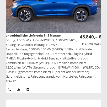
unverbindliche Lieferzeit: 4 - 5 Monate
45.840,– €
5-türig, 1.5 TSI iV PLUG-IN-HYBRID ; 150KW/204PS ;
incl. 19% MwSt.
6-Gang-DSG (Motorleistung 110KW /
Systemleistung: 150KW), 150 kW (204 PS), 1.498 cm³, 4 Zylinder,
Doppelkupplungsgetriebe (DSG), Frontantrieb, Plugin-Hybrid
(PHEV), Plugin-Hybrid, Hybrid Benzin, Kraftstoffverbrauch
kombiniert 0,5 l/100km (WLTP), CO₂-Emission kombiniert
12.00 g/km (WLTP), Stromverbrauch 18.70 kWh/100km (WLTP), CO₂-
Klasse B (gewichtet, kombiniert), E (bei entladener Batterie),
Garantieleistung: Fahrzeuggarantie vom Hersteller, Fahrzeugnr.:
106712
Wir rufen Sie an
PDF-Datei, Fahrzeugexposé drucken
Drucken, parken oder vergleichen