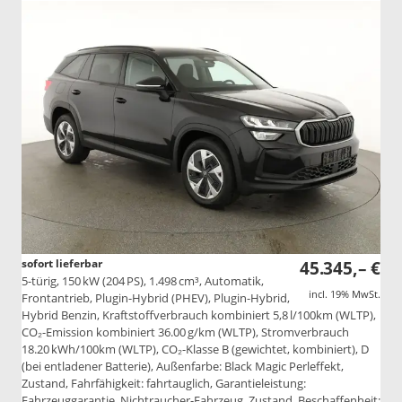
sofort lieferbar
45.345,– €
5-türig, 150 kW (204 PS), 1.498 cm³, Automatik,
incl. 19% MwSt.
Frontantrieb, Plugin-Hybrid (PHEV), Plugin-Hybrid,
Hybrid Benzin, Kraftstoffverbrauch kombiniert 5,8 l/100km (WLTP),
CO₂-Emission kombiniert 36.00 g/km (WLTP), Stromverbrauch
18.20 kWh/100km (WLTP), CO₂-Klasse B (gewichtet, kombiniert), D
(bei entladener Batterie), Außenfarbe: Black Magic Perleffekt,
Zustand, Fahrfähigkeit: fahrtauglich, Garantieleistung:
Fahrzeuggarantie, Nichtraucher-Fahrzeug, Zustand, Beschaffenheit: