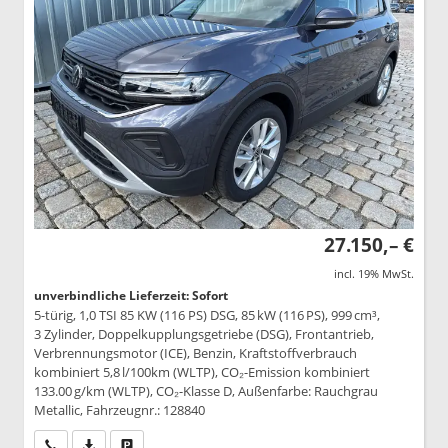
27.150,– €
incl. 19% MwSt.
unverbindliche Lieferzeit: Sofort
5-türig, 1,0 TSI 85 KW (116 PS) DSG, 85 kW (116 PS), 999 cm³,
3 Zylinder, Doppelkupplungsgetriebe (DSG), Frontantrieb,
Verbrennungsmotor (ICE), Benzin, Kraftstoffverbrauch
kombiniert 5,8 l/100km (WLTP), CO₂-Emission kombiniert
133.00 g/km (WLTP), CO₂-Klasse D, Außenfarbe: Rauchgrau
Metallic, Fahrzeugnr.: 128840
Wir rufen Sie an
PDF-Datei, Fahrzeugexposé drucken
Drucken, parken oder vergleichen