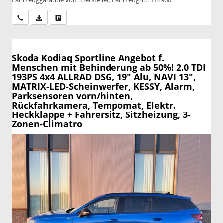
Fahrzeuggarantie vom Hersteller, Fahrzeugnr.: 114960
Wir rufen Sie an
PDF-Datei, Fahrzeugexposé drucken
Drucken, parken oder vergleichen
Skoda Kodiaq
Sportline Angebot f.
Menschen mit Behinderung ab 50%! 2.0 TDI
193PS 4x4 ALLRAD DSG, 19" Alu, NAVI 13",
MATRIX-LED-Scheinwerfer, KESSY, Alarm,
Parksensoren vorn/hinten,
Rückfahrkamera, Tempomat, Elektr.
Heckklappe + Fahrersitz, Sitzheizung, 3-
Zonen-Climatro