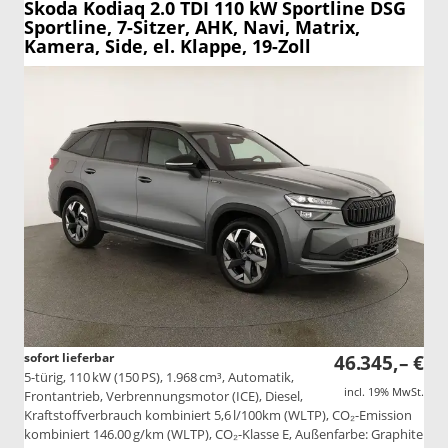
Skoda Kodiaq
2.0 TDI 110 kW Sportline DSG
Sportline, 7-Sitzer, AHK, Navi, Matrix,
Kamera, Side, el. Klappe, 19-Zoll
sofort lieferbar
46.345,– €
5-türig, 110 kW (150 PS), 1.968 cm³, Automatik,
incl. 19% MwSt.
Frontantrieb, Verbrennungsmotor (ICE), Diesel,
Kraftstoffverbrauch kombiniert 5,6 l/100km (WLTP), CO₂-Emission
kombiniert 146.00 g/km (WLTP), CO₂-Klasse E, Außenfarbe: Graphite