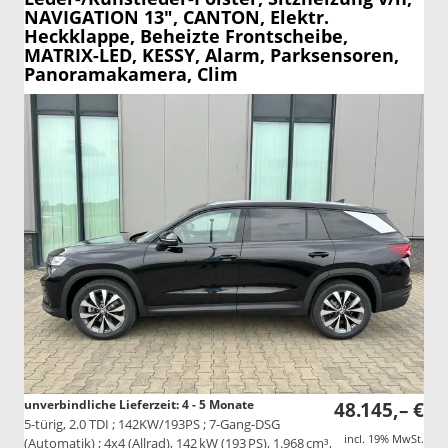
NAVIGATION 13", CANTON, Elektr.
Heckklappe, Beheizte Frontscheibe,
MATRIX-LED, KESSY, Alarm, Parksensoren,
Panoramakamera, Clim
unverbindliche Lieferzeit: 4 - 5 Monate
48.145,– €
5-türig, 2.0 TDI ; 142KW/193PS ; 7-Gang-DSG
incl. 19% MwSt.
(Automatik) ; 4x4 (Allrad), 142 kW (193 PS), 1.968 cm³,