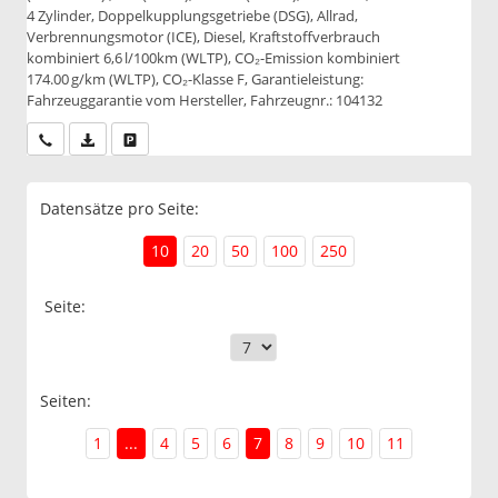
4 Zylinder, Doppelkupplungsgetriebe (DSG), Allrad,
Verbrennungsmotor (ICE), Diesel, Kraftstoffverbrauch
kombiniert 6,6 l/100km (WLTP), CO₂-Emission kombiniert
174.00 g/km (WLTP), CO₂-Klasse F, Garantieleistung:
Fahrzeuggarantie vom Hersteller, Fahrzeugnr.: 104132
Wir rufen Sie an
PDF-Datei, Fahrzeugexposé drucken
Drucken, parken oder vergleichen
Datensätze pro Seite:
10
20
50
100
250
Seite:
Seiten:
1
...
4
5
6
7
8
9
10
11