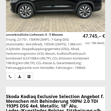
unverbindliche Lieferzeit: 4 - 5 Monate
47.745,– €
5-türig, 2.0 TSI ; 150KW/204PS ; 7-Gang-DSG
incl. 19% MwSt.
(Automatik) ; 4x4 (Allrad), 150 kW (204 PS), 1.984 cm³,
4 Zylinder, Doppelkupplungsgetriebe (DSG), Allrad,
Verbrennungsmotor (ICE), Benzin, Kraftstoffverbrauch
kombiniert 8,5 l/100km (WLTP), CO₂-Emission kombiniert
198.00 g/km (WLTP), CO₂-Klasse G, Garantieleistung:
Fahrzeuggarantie vom Hersteller, Fahrzeugnr.: 109643
Wir rufen Sie an
PDF-Datei, Fahrzeugexposé drucken
Drucken, parken oder vergleichen
Skoda Kodiaq
Exclusive Selection Angebot f.
Menschen mit Behinderung 100%! 2.0 TDI
193PS DSG 4x4, Metallic, 18" Alu,
Leder-/Kunstleder-Polster, Sitzheizung v/h,