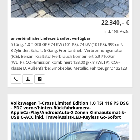
22.340,– €
incl. 19% MwSt.
unverbindliche Lieferzeit: sofort verfügbar
5-türig, 1,0 T-GDI GPF 74 KW (101 PS), 74 kW (101 PS), 999 cm³,
3 Zylinder, Schalt. 6-Gang, Frontantrieb, Verbrennungsmotor
(ICE), Benzin, Kraftstoffverbrauch kombiniert 5,9 l/100km
(WLTP), CO₂-Emission kombiniert 133.00 g/km (WLTP), CO₂-
Klasse D, Außenfarbe: Smokeblau Metallic, Fahrzeugnr.: 132123
Wir rufen Sie an
PDF-Datei, Fahrzeugexposé drucken
Drucken, parken oder vergleichen
Volkswagen T-Cross
Limited Edition 1,0 TSI 116 PS DSG
- PDC vorne/hinten-Rückfahrkamera-
AppleCarPlay/AndroidAuto-2 Zonen Klimaautomatik-
USB C-ACC inkl. TravelAssist-LED-Keyless Go-Sofort