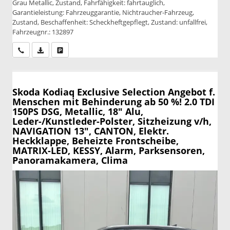
Grau Metallic, Zustand, Fahrfähigkeit: fahrtauglich,
Garantieleistung: Fahrzeuggarantie, Nichtraucher-Fahrzeug,
Zustand, Beschaffenheit: Scheckheftgepflegt, Zustand: unfallfrei,
Fahrzeugnr.: 132897
Wir rufen Sie an
PDF-Datei, Fahrzeugexposé drucken
Drucken, parken oder vergleichen
Skoda Kodiaq
Exclusive Selection Angebot f.
Menschen mit Behinderung ab 50 %! 2.0 TDI
150PS DSG, Metallic, 18" Alu,
Leder-/Kunstleder-Polster, Sitzheizung v/h,
NAVIGATION 13", CANTON, Elektr.
Heckklappe, Beheizte Frontscheibe,
MATRIX-LED, KESSY, Alarm, Parksensoren,
Panoramakamera, Clima