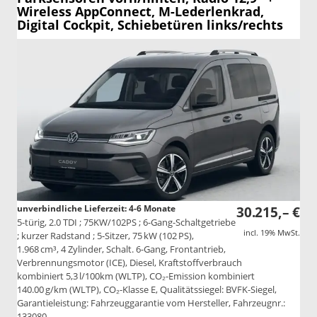
Wireless AppConnect, M-Lederlenkrad,
Digital Cockpit, Schiebetüren links/rechts
unverbindliche Lieferzeit: 4-6 Monate
30.215,– €
5-türig, 2.0 TDI ; 75KW/102PS ; 6-Gang-Schaltgetriebe
incl. 19% MwSt.
; kurzer Radstand ; 5-Sitzer, 75 kW (102 PS),
1.968 cm³, 4 Zylinder, Schalt. 6-Gang, Frontantrieb,
Verbrennungsmotor (ICE), Diesel, Kraftstoffverbrauch
kombiniert 5,3 l/100km (WLTP), CO₂-Emission kombiniert
140.00 g/km (WLTP), CO₂-Klasse E, Qualitätssiegel: BVFK-Siegel,
Garantieleistung: Fahrzeuggarantie vom Hersteller, Fahrzeugnr.:
133080