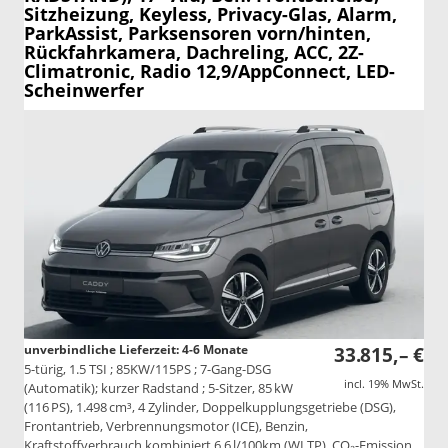
Sitzheizung, Keyless, Privacy-Glas, Alarm,
ParkAssist, Parksensoren vorn/hinten,
Rückfahrkamera, Dachreling, ACC, 2Z-
Climatronic, Radio 12,9/AppConnect, LED-
Scheinwerfer
unverbindliche Lieferzeit: 4-6 Monate
33.815,– €
5-türig, 1.5 TSI ; 85KW/115PS ; 7-Gang-DSG
incl. 19% MwSt.
(Automatik); kurzer Radstand ; 5-Sitzer, 85 kW
(116 PS), 1.498 cm³, 4 Zylinder, Doppelkupplungsgetriebe (DSG),
Frontantrieb, Verbrennungsmotor (ICE), Benzin,
Kraftstoffverbrauch kombiniert 6,6 l/100km (WLTP), CO₂-Emission