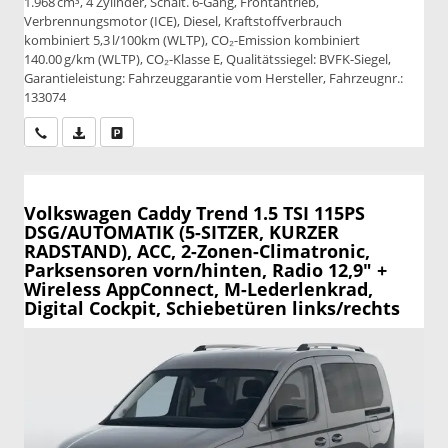
1.968 cm³, 4 Zylinder, Schalt. 6-Gang, Frontantrieb,
Verbrennungsmotor (ICE), Diesel, Kraftstoffverbrauch
kombiniert 5,3 l/100km (WLTP), CO₂-Emission kombiniert
140.00 g/km (WLTP), CO₂-Klasse E, Qualitätssiegel: BVFK-Siegel,
Garantieleistung: Fahrzeuggarantie vom Hersteller, Fahrzeugnr.:
133074
Wir rufen Sie an
PDF-Datei, Fahrzeugexposé drucken
Drucken, parken oder vergleichen
Volkswagen Caddy
Trend 1.5 TSI 115PS
DSG/AUTOMATIK (5-SITZER, KURZER
RADSTAND), ACC, 2-Zonen-Climatronic,
Parksensoren vorn/hinten, Radio 12,9" +
Wireless AppConnect, M-Lederlenkrad,
Digital Cockpit, Schiebetüren links/rechts