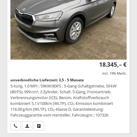
18.345,– €
incl. 19% MwSt.
unverbindliche Lieferzeit: 3,5 - 5 Monate
5-türig, 1.0 MPI ; 59KW/80PS ; 5-Gang-Schaltgetriebe, 59 kW
(80 PS), 999 cm³, 3 Zylinder, Schalt. 5-Gang, Frontantrieb,
Verbrennungsmotor (ICE), Benzin, Kraftstoffverbrauch
kombiniert 5,1 l/100km (WLTP), CO₂-Emission kombiniert
116.00 g/km (WLTP), CO₂-Klasse D, Garantieleistung:
Fahrzeuggarantie vom Hersteller, Fahrzeugnr.: 107326
Wir rufen Sie an
PDF-Datei, Fahrzeugexposé drucken
Drucken, parken oder vergleichen