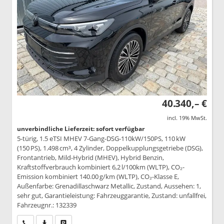
40.340,– €
incl. 19% MwSt.
unverbindliche Lieferzeit: sofort verfügbar
5-türig, 1.5 eTSI MHEV 7-Gang-DSG-110kW/150PS, 110 kW
(150 PS), 1.498 cm³, 4 Zylinder, Doppelkupplungsgetriebe (DSG),
Frontantrieb, Mild-Hybrid (MHEV), Hybrid Benzin,
Kraftstoffverbrauch kombiniert 6,2 l/100km (WLTP), CO₂-
Emission kombiniert 140.00 g/km (WLTP), CO₂-Klasse E,
Außenfarbe: Grenadillaschwarz Metallic, Zustand, Aussehen: 1,
sehr gut, Garantieleistung: Fahrzeuggarantie, Zustand: unfallfrei,
Fahrzeugnr.: 132339
Wir rufen Sie an
PDF-Datei, Fahrzeugexposé drucken
Drucken, parken oder vergleichen