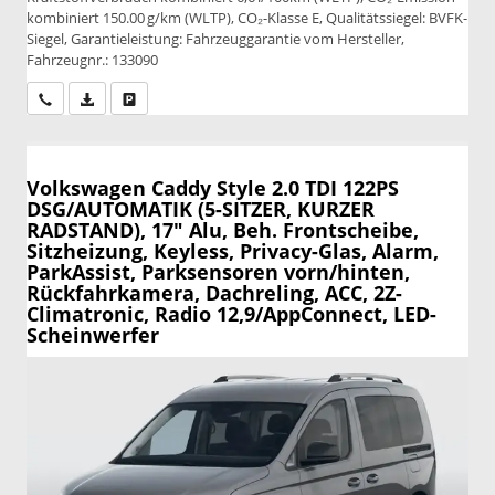
kombiniert 150.00 g/km (WLTP), CO₂-Klasse E, Qualitätssiegel: BVFK-
Siegel, Garantieleistung: Fahrzeuggarantie vom Hersteller,
Fahrzeugnr.: 133090
Wir rufen Sie an
PDF-Datei, Fahrzeugexposé drucken
Drucken, parken oder vergleichen
Volkswagen Caddy
Style 2.0 TDI 122PS
DSG/AUTOMATIK (5-SITZER, KURZER
RADSTAND), 17" Alu, Beh. Frontscheibe,
Sitzheizung, Keyless, Privacy-Glas, Alarm,
ParkAssist, Parksensoren vorn/hinten,
Rückfahrkamera, Dachreling, ACC, 2Z-
Climatronic, Radio 12,9/AppConnect, LED-
Scheinwerfer