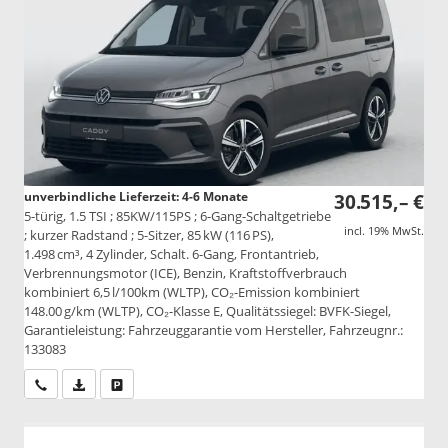
unverbindliche Lieferzeit: 4-6 Monate
30.515,– €
5-türig, 1.5 TSI ; 85KW/115PS ; 6-Gang-Schaltgetriebe
incl. 19% MwSt.
; kurzer Radstand ; 5-Sitzer, 85 kW (116 PS),
1.498 cm³, 4 Zylinder, Schalt. 6-Gang, Frontantrieb,
Verbrennungsmotor (ICE), Benzin, Kraftstoffverbrauch
kombiniert 6,5 l/100km (WLTP), CO₂-Emission kombiniert
148.00 g/km (WLTP), CO₂-Klasse E, Qualitätssiegel: BVFK-Siegel,
Garantieleistung: Fahrzeuggarantie vom Hersteller, Fahrzeugnr.:
133083
Wir rufen Sie an
PDF-Datei, Fahrzeugexposé drucken
Drucken, parken oder vergleichen