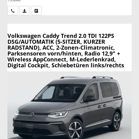
Wir rufen Sie an
PDF-Datei, Fahrzeugexposé drucken
Drucken, parken oder vergleichen
Volkswagen Caddy
Trend 2.0 TDI 122PS
DSG/AUTOMATIK (5-SITZER, KURZER
RADSTAND), ACC, 2-Zonen-Climatronic,
Parksensoren vorn/hinten, Radio 12,9" +
Wireless AppConnect, M-Lederlenkrad,
Digital Cockpit, Schiebetüren links/rechts