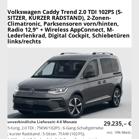
Volkswagen Caddy
Trend 2.0 TDI 102PS (5-
SITZER, KURZER RADSTAND), 2-Zonen-
Climatronic, Parksensoren vorn/hinten,
Radio 12,9" + Wireless AppConnect, M-
Lederlenkrad, Digital Cockpit, Schiebetüren
links/rechts
unverbindliche Lieferzeit: 4-6 Monate
29.235,– €
5-türig, 2.0 TDI ; 75KW/102PS ; 6-Gang-Schaltgetriebe
incl. 19% MwSt.
; kurzer Radstand ; 5-Sitzer, 75 kW (102 PS),