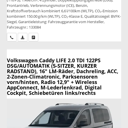
Frontantrieb, Verbrennungsmotor (ICE), Benzin,
Kraftstoffverbrauch kombiniert 6,6 l/100km (WLTP), CO₂-Emission
kombiniert 150.00 g/km (WLTP), CO₂-Klasse E, Qualitätssiegel: BVFK-
Siegel, Garantieleistung: Fahrzeuggarantie vom Hersteller,
Fahrzeugnr.: 133084
Wir rufen Sie an
PDF-Datei, Fahrzeugexposé drucken
Drucken, parken oder vergleichen
Volkswagen Caddy
LIFE 2.0 TDI 122PS
DSG/AUTOMATIK (5-SITZER, KURZER
RADSTAND), 16" LM-Räder, Dachreling, ACC,
2-Zonen-Climatronic, Parksensoren
vorn/hinten, Radio 12,9" + Wireless
AppConnect, M-Lederlenkrad, Digital
Cockpit, Schiebetüren links/rechts