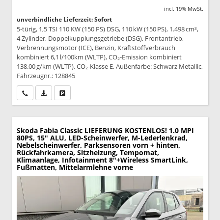
incl. 19% MwSt.
unverbindliche Lieferzeit: Sofort
5-türig, 1,5 TSI 110 KW (150 PS) DSG, 110 kW (150 PS), 1.498 cm³,
4 Zylinder, Doppelkupplungsgetriebe (DSG), Frontantrieb,
Verbrennungsmotor (ICE), Benzin, Kraftstoffverbrauch
kombiniert 6,1 l/100km (WLTP), CO₂-Emission kombiniert
138.00 g/km (WLTP), CO₂-Klasse E, Außenfarbe: Schwarz Metallic,
Fahrzeugnr.: 128845
Wir rufen Sie an
PDF-Datei, Fahrzeugexposé drucken
Drucken, parken oder vergleichen
Skoda Fabia
Classic LIEFERUNG KOSTENLOS! 1.0 MPI
80PS, 15" ALU, LED-Scheinwerfer, M-Lederlenkrad,
Nebelscheinwerfer, Parksensoren vorn + hinten,
Rückfahrkamera, Sitzheizung, Tempomat,
Klimaanlage, Infotainment 8"+Wireless SmartLink,
Fußmatten, Mittelarmlehne vorne