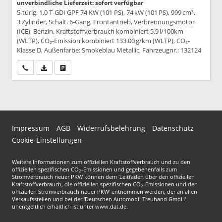
unverbindliche Lieferzeit: sofort verfügbar
5-türig, 1,0 T-GDI GPF 74 KW (101 PS), 74 kW (101 PS), 999 cm³,
3 Zylinder, Schalt. 6-Gang, Frontantrieb, Verbrennungsmotor
(ICE), Benzin, Kraftstoffverbrauch kombiniert 5,9 l/100km
(WLTP), CO₂-Emission kombiniert 133.00 g/km (WLTP), CO₂-
Klasse D, Außenfarbe: Smokeblau Metallic, Fahrzeugnr.: 132124
Wir rufen Sie an
PDF-Datei, Fahrzeugexposé drucken
Drucken, parken oder vergleichen
Impressum
AGB
Widerrufsbelehrung
Datenschutz
Cookie-Einstellungen
Weitere Informationen zum offiziellen Kraftstoffverbrauch und zu den
offiziellen spezifischen CO
-Emissionen und gegebenenfalls zum
2
Stromverbrauch neuer PKW können dem 'Leitfaden über den offiziellen
Kraftstoffverbrauch, die offiziellen spezifischen CO
-Emissionen und den
2
offiziellen Stromverbrauch neuer PKW' entnommen werden, der an allen
Verkaufsstellen und bei der 'Deutschen Automobil Treuhand GmbH'
unentgeltlich erhältlich ist unter www.dat.de.