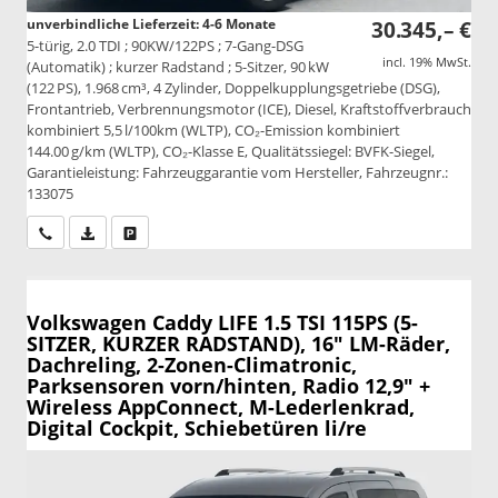
unverbindliche Lieferzeit: 4-6 Monate
30.345,– €
5-türig, 2.0 TDI ; 90KW/122PS ; 7-Gang-DSG
incl. 19% MwSt.
(Automatik) ; kurzer Radstand ; 5-Sitzer, 90 kW
(122 PS), 1.968 cm³, 4 Zylinder, Doppelkupplungsgetriebe (DSG),
Frontantrieb, Verbrennungsmotor (ICE), Diesel, Kraftstoffverbrauch
kombiniert 5,5 l/100km (WLTP), CO₂-Emission kombiniert
144.00 g/km (WLTP), CO₂-Klasse E, Qualitätssiegel: BVFK-Siegel,
Garantieleistung: Fahrzeuggarantie vom Hersteller, Fahrzeugnr.:
133075
Wir rufen Sie an
PDF-Datei, Fahrzeugexposé drucken
Drucken, parken oder vergleichen
Volkswagen Caddy
LIFE 1.5 TSI 115PS (5-
SITZER, KURZER RADSTAND), 16" LM-Räder,
Dachreling, 2-Zonen-Climatronic,
Parksensoren vorn/hinten, Radio 12,9" +
Wireless AppConnect, M-Lederlenkrad,
Digital Cockpit, Schiebetüren li/re