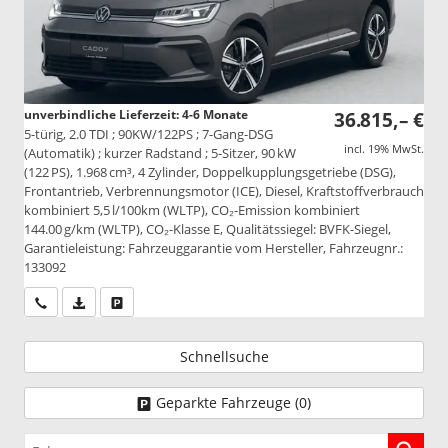
unverbindliche Lieferzeit: 4-6 Monate
36.815,– €
5-türig, 2.0 TDI ; 90KW/122PS ; 7-Gang-DSG
incl. 19% MwSt.
(Automatik) ; kurzer Radstand ; 5-Sitzer, 90 kW
(122 PS), 1.968 cm³, 4 Zylinder, Doppelkupplungsgetriebe (DSG),
Frontantrieb, Verbrennungsmotor (ICE), Diesel, Kraftstoffverbrauch
kombiniert 5,5 l/100km (WLTP), CO₂-Emission kombiniert
144.00 g/km (WLTP), CO₂-Klasse E, Qualitätssiegel: BVFK-Siegel,
Garantieleistung: Fahrzeuggarantie vom Hersteller, Fahrzeugnr.:
133092
Wir rufen Sie an
PDF-Datei, Fahrzeugexposé drucken
Drucken, parken oder vergleichen
Schnellsuche
Geparkte Fahrzeuge (
0
)
Fahrzeugnr.