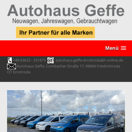
Menü
+49 03623 - 331873
autohaus-geffe-ernstroda@t-online.de
Autohaus Geffe, Cumbacher Straße 17, 99894 Friedrichroda
OT Ernstroda