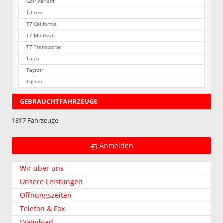
Golf Variant
T-Cross
T7 California
T7 Multivan
T7 Transporter
Taigo
Tayron
Tiguan
GEBRAUCHTFAHRZEUGE
1817 Fahrzeuge
Anmelden
Wir über uns
Unsere Leistungen
Öffnungszeiten
Telefon & Fax
Download