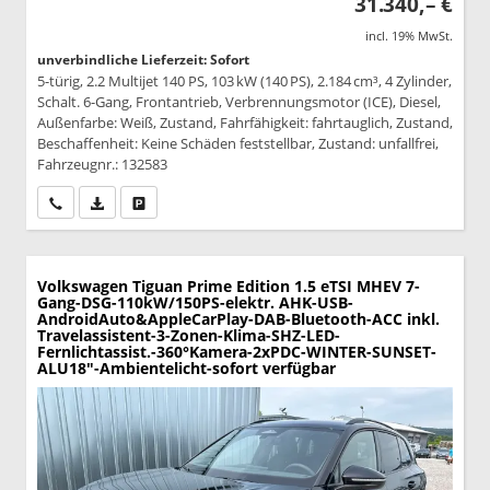
31.340,– €
incl. 19% MwSt.
unverbindliche Lieferzeit: Sofort
5-türig, 2.2 Multijet 140 PS, 103 kW (140 PS), 2.184 cm³, 4 Zylinder,
Schalt. 6-Gang, Frontantrieb, Verbrennungsmotor (ICE), Diesel,
Außenfarbe: Weiß, Zustand, Fahrfähigkeit: fahrtauglich, Zustand,
Beschaffenheit: Keine Schäden feststellbar, Zustand: unfallfrei,
Fahrzeugnr.: 132583
Wir rufen Sie an
PDF-Datei, Fahrzeugexposé drucken
Drucken, parken oder vergleichen
Volkswagen Tiguan
Prime Edition 1.5 eTSI MHEV 7-
Gang-DSG-110kW/150PS-elektr. AHK-USB-
AndroidAuto&AppleCarPlay-DAB-Bluetooth-ACC inkl.
Travelassistent-3-Zonen-Klima-SHZ-LED-
Fernlichtassist.-360°Kamera-2xPDC-WINTER-SUNSET-
ALU18"-Ambientelicht-sofort verfügbar