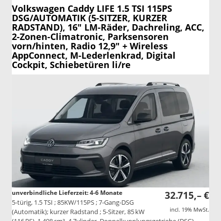
Volkswagen Caddy
LIFE 1.5 TSI 115PS
DSG/AUTOMATIK (5-SITZER, KURZER
RADSTAND), 16" LM-Räder, Dachreling, ACC,
2-Zonen-Climatronic, Parksensoren
vorn/hinten, Radio 12,9" + Wireless
AppConnect, M-Lederlenkrad, Digital
Cockpit, Schiebetüren li/re
unverbindliche Lieferzeit: 4-6 Monate
32.715,– €
5-türig, 1.5 TSI ; 85KW/115PS ; 7-Gang-DSG
incl. 19% MwSt.
(Automatik); kurzer Radstand ; 5-Sitzer, 85 kW
(116 PS), 1.498 cm³, 4 Zylinder, Doppelkupplungsgetriebe (DSG),