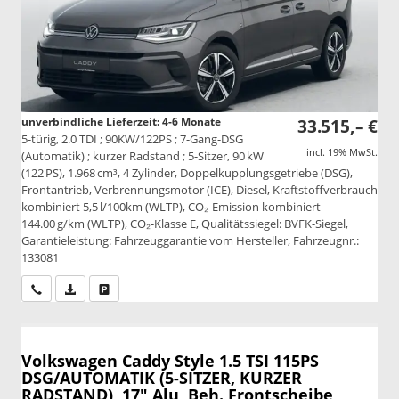
unverbindliche Lieferzeit: 4-6 Monate
33.515,– €
5-türig, 2.0 TDI ; 90KW/122PS ; 7-Gang-DSG
incl. 19% MwSt.
(Automatik) ; kurzer Radstand ; 5-Sitzer, 90 kW
(122 PS), 1.968 cm³, 4 Zylinder, Doppelkupplungsgetriebe (DSG),
Frontantrieb, Verbrennungsmotor (ICE), Diesel, Kraftstoffverbrauch
kombiniert 5,5 l/100km (WLTP), CO₂-Emission kombiniert
144.00 g/km (WLTP), CO₂-Klasse E, Qualitätssiegel: BVFK-Siegel,
Garantieleistung: Fahrzeuggarantie vom Hersteller, Fahrzeugnr.:
133081
Wir rufen Sie an
PDF-Datei, Fahrzeugexposé drucken
Drucken, parken oder vergleichen
Volkswagen Caddy
Style 1.5 TSI 115PS
DSG/AUTOMATIK (5-SITZER, KURZER
RADSTAND), 17" Alu, Beh. Frontscheibe,