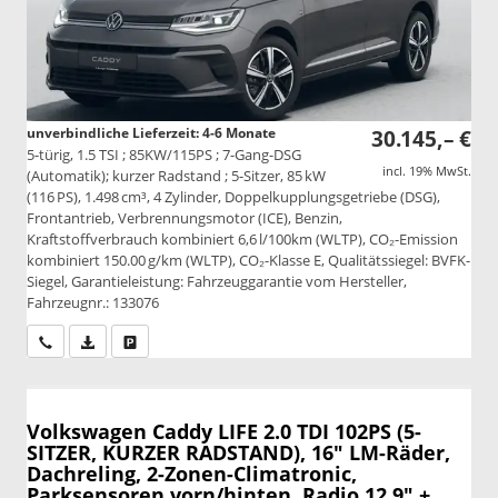
unverbindliche Lieferzeit: 4-6 Monate
30.145,– €
5-türig, 1.5 TSI ; 85KW/115PS ; 7-Gang-DSG
incl. 19% MwSt.
(Automatik); kurzer Radstand ; 5-Sitzer, 85 kW
(116 PS), 1.498 cm³, 4 Zylinder, Doppelkupplungsgetriebe (DSG),
Frontantrieb, Verbrennungsmotor (ICE), Benzin,
Kraftstoffverbrauch kombiniert 6,6 l/100km (WLTP), CO₂-Emission
kombiniert 150.00 g/km (WLTP), CO₂-Klasse E, Qualitätssiegel: BVFK-
Siegel, Garantieleistung: Fahrzeuggarantie vom Hersteller,
Fahrzeugnr.: 133076
Wir rufen Sie an
PDF-Datei, Fahrzeugexposé drucken
Drucken, parken oder vergleichen
Volkswagen Caddy
LIFE 2.0 TDI 102PS (5-
SITZER, KURZER RADSTAND), 16" LM-Räder,
Dachreling, 2-Zonen-Climatronic,
Parksensoren vorn/hinten, Radio 12,9" +