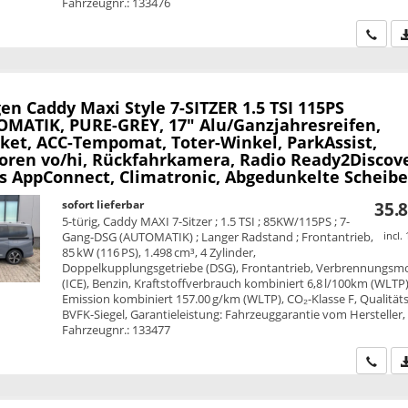
Fahrzeugnr.: 133476
Wir ru
en Caddy Maxi
Style 7-SITZER 1.5 TSI 115PS
MATIK, PURE-GREY, 17" Alu/Ganzjahresreifen,
ket, ACC-Tempomat, Toter-Winkel, ParkAssist,
oren vo/hi, Rückfahrkamera, Radio Ready2Discove
ss AppConnect, Climatronic, Abgedunkelte Scheib
sofort lieferbar
35.8
5-türig, Caddy MAXI 7-Sitzer ; 1.5 TSI ; 85KW/115PS ; 7-
Gang-DSG (AUTOMATIK) ; Langer Radstand ; Frontantrieb,
incl.
85 kW (116 PS), 1.498 cm³, 4 Zylinder,
Doppelkupplungsgetriebe (DSG), Frontantrieb, Verbrennungsm
(ICE), Benzin, Kraftstoffverbrauch kombiniert 6,8 l/100km (WLTP)
Emission kombiniert 157.00 g/km (WLTP), CO₂-Klasse F, Qualitäts
BVFK-Siegel, Garantieleistung: Fahrzeuggarantie vom Hersteller,
Fahrzeugnr.: 133477
Wir ru