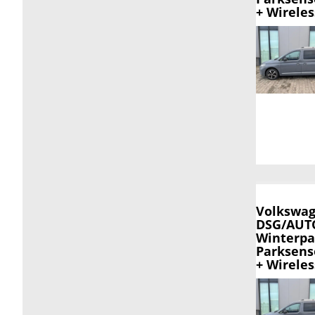
+ Wirele
Volkswag
DSG/AUTO
Winterpa
Parksens
+ Wirele