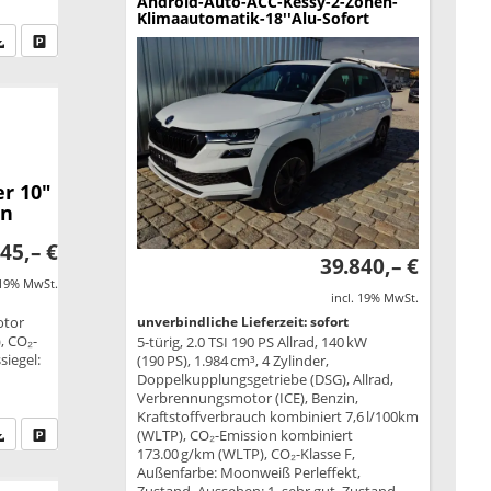
Android-Auto-ACC-Kessy-2-Zonen-
Klimaautomatik-18''Alu-Sofort
fen Sie an
PDF-Datei, Fahrzeugexposé drucken
Drucken, parken oder vergleichen
r 10"
en
45,– €
39.840,– €
 19% MwSt.
incl. 19% MwSt.
otor
unverbindliche Lieferzeit: sofort
, CO₂-
5-türig, 2.0 TSI 190 PS Allrad, 140 kW
siegel:
(190 PS), 1.984 cm³, 4 Zylinder,
Doppelkupplungsgetriebe (DSG), Allrad,
Verbrennungsmotor (ICE), Benzin,
Kraftstoffverbrauch kombiniert 7,6 l/100km
fen Sie an
PDF-Datei, Fahrzeugexposé drucken
Drucken, parken oder vergleichen
(WLTP), CO₂-Emission kombiniert
173.00 g/km (WLTP), CO₂-Klasse F,
Außenfarbe: Moonweiß Perleffekt,