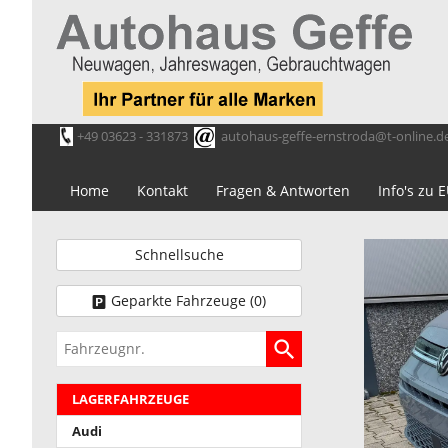
+49 03623 - 331873
autohaus-geffe-ernstroda@t-online.d
Home
Kontakt
Fragen & Antworten
Info's zu
Schnellsuche
Geparkte Fahrzeuge (
0
)
Fahrzeugnr.
LAGERFAHRZEUGE
Audi