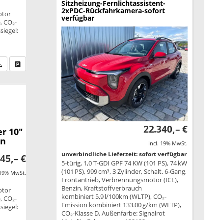
Sitzheizung-Fernlichtassistent-
2xPDC-Rückfahrkamera-sofort
otor
verfügbar
, CO₂-
siegel:
fen Sie an
PDF-Datei, Fahrzeugexposé drucken
Drucken, parken oder vergleichen
22.340,– €
r 10"
en
incl. 19% MwSt.
unverbindliche Lieferzeit: sofort verfügbar
45,– €
5-türig, 1,0 T-GDI GPF 74 KW (101 PS), 74 kW
(101 PS), 999 cm³, 3 Zylinder, Schalt. 6-Gang,
 19% MwSt.
Frontantrieb, Verbrennungsmotor (ICE),
Benzin, Kraftstoffverbrauch
otor
kombiniert 5,9 l/100km (WLTP), CO₂-
, CO₂-
Emission kombiniert 133.00 g/km (WLTP),
siegel:
CO₂-Klasse D, Außenfarbe: Signalrot