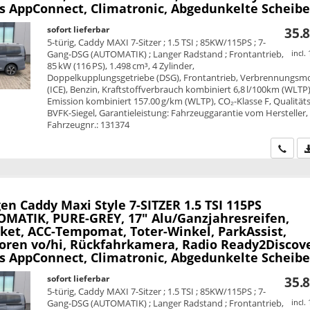
ss AppConnect, Climatronic, Abgedunkelte Scheib
sofort lieferbar
35.8
5-türig, Caddy MAXI 7-Sitzer ; 1.5 TSI ; 85KW/115PS ; 7-
Gang-DSG (AUTOMATIK) ; Langer Radstand ; Frontantrieb,
incl.
85 kW (116 PS), 1.498 cm³, 4 Zylinder,
Doppelkupplungsgetriebe (DSG), Frontantrieb, Verbrennungsm
(ICE), Benzin, Kraftstoffverbrauch kombiniert 6,8 l/100km (WLTP)
Emission kombiniert 157.00 g/km (WLTP), CO₂-Klasse F, Qualitäts
BVFK-Siegel, Garantieleistung: Fahrzeuggarantie vom Hersteller,
Fahrzeugnr.: 131374
Wir ru
en Caddy Maxi
Style 7-SITZER 1.5 TSI 115PS
MATIK, PURE-GREY, 17" Alu/Ganzjahresreifen,
ket, ACC-Tempomat, Toter-Winkel, ParkAssist,
oren vo/hi, Rückfahrkamera, Radio Ready2Discove
ss AppConnect, Climatronic, Abgedunkelte Scheib
sofort lieferbar
35.8
5-türig, Caddy MAXI 7-Sitzer ; 1.5 TSI ; 85KW/115PS ; 7-
Gang-DSG (AUTOMATIK) ; Langer Radstand ; Frontantrieb,
incl.