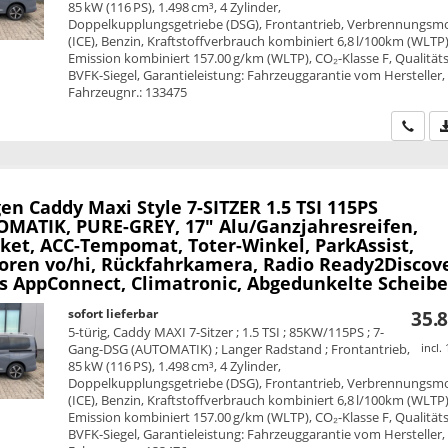
85 kW (116 PS), 1.498 cm³, 4 Zylinder,
Doppelkupplungsgetriebe (DSG), Frontantrieb, Verbrennungsm
(ICE), Benzin, Kraftstoffverbrauch kombiniert 6,8 l/100km (WLTP)
Emission kombiniert 157.00 g/km (WLTP), CO₂-Klasse F, Qualitäts
BVFK-Siegel, Garantieleistung: Fahrzeuggarantie vom Hersteller,
Fahrzeugnr.: 133475
Wir ru
en Caddy Maxi
Style 7-SITZER 1.5 TSI 115PS
MATIK, PURE-GREY, 17" Alu/Ganzjahresreifen,
ket, ACC-Tempomat, Toter-Winkel, ParkAssist,
oren vo/hi, Rückfahrkamera, Radio Ready2Discove
ss AppConnect, Climatronic, Abgedunkelte Scheib
sofort lieferbar
35.8
5-türig, Caddy MAXI 7-Sitzer ; 1.5 TSI ; 85KW/115PS ; 7-
Gang-DSG (AUTOMATIK) ; Langer Radstand ; Frontantrieb,
incl.
85 kW (116 PS), 1.498 cm³, 4 Zylinder,
Doppelkupplungsgetriebe (DSG), Frontantrieb, Verbrennungsm
(ICE), Benzin, Kraftstoffverbrauch kombiniert 6,8 l/100km (WLTP)
Emission kombiniert 157.00 g/km (WLTP), CO₂-Klasse F, Qualitäts
BVFK-Siegel, Garantieleistung: Fahrzeuggarantie vom Hersteller,