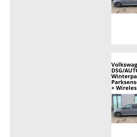
Volkswag
DSG/AUTO
Winterpa
Parksens
+ Wirele