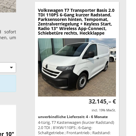
Volkswagen T7 Transporter
Basis 2.0
TDI 110PS 6-Gang kurzer Radstand,
Parksensoren hinten, Tempomat,
Zentralverriegelung + Keyless Start,
Radio 13" Wireless App-Connect,
 sofort
Schiebetüre rechts, Heckklappe
amen, um
32.145,– €
incl. 19% MwSt.
unverbindliche Lieferzeit: 4 - 6 Monate
4-türig, T7 Kastenwagen (kurzer Radstand)
2.0 TDI ; 81KW/110PS ; 6-Gang-
Schaltgetriebe ; Frontantrieb ; Radstand:
r 10"