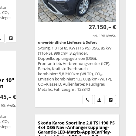
otor
, CO₂-
siegel:
27.150,– €
incl. 19% MwSt.
fen Sie an
PDF-Datei, Fahrzeugexposé drucken
Drucken, parken oder vergleichen
unverbindliche Lieferzeit: Sofort
5-türig, 1,0 TSI 85 KW (116 PS) DSG, 85 kW
(116 PS), 999 cm³, 3 Zylinder,
Doppelkupplungsgetriebe (DSG),
Frontantrieb, Verbrennungsmotor (ICE),
Benzin, Kraftstoffverbrauch
kombiniert 5,8 l/100km (WLTP), CO₂-
Emission kombiniert 133.00 g/km (WLTP),
r 10"
CO₂-Klasse D, Außenfarbe: Rauchgrau
en
Metallic, Fahrzeugnr.: 128840
45,– €
Wir rufen Sie an
PDF-Datei, Fahrzeu
Drucken, park
 19% MwSt.
otor
, CO₂-
Skoda Karoq
Sportline 2.0 TSI 190 PS
siegel:
4x4 DSG Navi-Anhängerkupplung-
Garantie-LED-Matrix-AppleCarPlay-