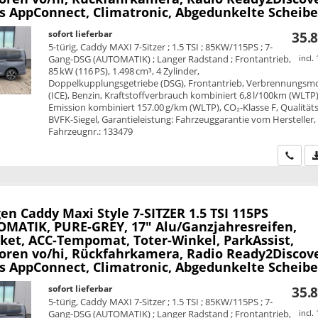
ss AppConnect, Climatronic, Abgedunkelte Scheib
sofort lieferbar
35.8
5-türig, Caddy MAXI 7-Sitzer ; 1.5 TSI ; 85KW/115PS ; 7-
Gang-DSG (AUTOMATIK) ; Langer Radstand ; Frontantrieb,
incl.
85 kW (116 PS), 1.498 cm³, 4 Zylinder,
Doppelkupplungsgetriebe (DSG), Frontantrieb, Verbrennungsm
(ICE), Benzin, Kraftstoffverbrauch kombiniert 6,8 l/100km (WLTP)
Emission kombiniert 157.00 g/km (WLTP), CO₂-Klasse F, Qualitäts
BVFK-Siegel, Garantieleistung: Fahrzeuggarantie vom Hersteller,
Fahrzeugnr.: 133479
Wir ru
en Caddy Maxi
Style 7-SITZER 1.5 TSI 115PS
MATIK, PURE-GREY, 17" Alu/Ganzjahresreifen,
ket, ACC-Tempomat, Toter-Winkel, ParkAssist,
oren vo/hi, Rückfahrkamera, Radio Ready2Discove
ss AppConnect, Climatronic, Abgedunkelte Scheib
sofort lieferbar
35.8
5-türig, Caddy MAXI 7-Sitzer ; 1.5 TSI ; 85KW/115PS ; 7-
Gang-DSG (AUTOMATIK) ; Langer Radstand ; Frontantrieb,
incl.