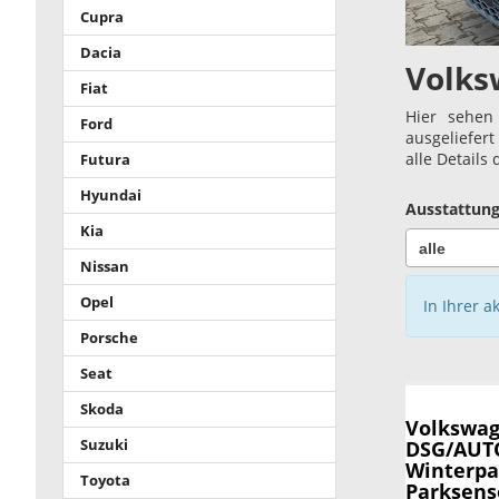
Cupra
Dacia
Volks
Fiat
Hier sehen
Ford
ausgeliefer
alle Details
Futura
Hyundai
Ausstattung
Kia
Nissan
Opel
In Ihrer a
Porsche
Seat
Skoda
Volkswag
Suzuki
DSG/AUTO
Winterpa
Toyota
Parksens