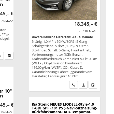
en
45,– €
 19% MwSt.
18.345,– €
otor
incl. 19% MwSt.
, CO₂-
unverbindliche Lieferzeit: 3,5 - 5 Monate
siegel:
5-türig, 1.0 MPI ; 59KW/80PS ; 5-Gang-
Schaltgetriebe, 59 kW (80 PS), 999 cm³,
3 Zylinder, Schalt. 5-Gang, Frontantrieb,
Verbrennungsmotor (ICE), Benzin,
fen Sie an
PDF-Datei, Fahrzeugexposé drucken
Drucken, parken oder vergleichen
Kraftstoffverbrauch kombiniert 5,1 l/100km
(WLTP), CO₂-Emission kombiniert
116.00 g/km (WLTP), CO₂-Klasse D,
Garantieleistung: Fahrzeuggarantie vom
Hersteller, Fahrzeugnr.: 107326
Wir rufen Sie an
PDF-Datei, Fahrzeu
Drucken, park
r 10"
en
45,– €
Kia Stonic
NEUES MODELL-Style-1,0
T-GDI GPF (101 PS )-Navi-Sitzheizung-
Rückfahrkamera-DAB-Tempomat-
 19% MwSt.