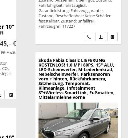
Zustand, Aussehen: 1, sehr gut, Zustand,
Fahrfähigkeit: fahrtauglich,
Garantieleistung: Fahrzeuggarantie,
Zustand, Beschaffenheit: Keine Schäden
feststellbar, Zustand: unfallfrei,
r 10"
Fahrzeugnr.: 117227
en
Wir rufen Sie an
PDF-Datei, Fahrzeu
Drucken, park
45,– €
 19% MwSt.
Skoda Fabia
Classic LIEFERUNG
otor
KOSTENLOS! 1.0 MPI 80PS, 15" ALU,
, CO₂-
LED-Scheinwerfer, M-Lederlenkrad,
siegel:
Nebelscheinwerfer, Parksensoren
vorn + hinten, Rückfahrkamera,
Sitzheizung, Tempomat,
Klimaanlage, Infotainment
8"+Wireless SmartLink, Fußmatten,
fen Sie an
PDF-Datei, Fahrzeugexposé drucken
Drucken, parken oder vergleichen
Mittelarmlehne vorne
r 10"