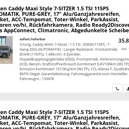
en Caddy Maxi
Style 7-SITZER 1.5 TSI 115PS
MATIK, PURE-GREY, 17" Alu/Ganzjahresreifen,
ket, ACC-Tempomat, Toter-Winkel, ParkAssist,
oren vo/hi, Rückfahrkamera, Radio Ready2Discove
ss AppConnect, Climatronic, Abgedunkelte Scheib
sofort lieferbar
35.8
5-türig, Caddy MAXI 7-Sitzer ; 1.5 TSI ; 85KW/115PS ; 7-
Gang-DSG (AUTOMATIK) ; Langer Radstand ; Frontantrieb,
incl.
85 kW (116 PS), 1.498 cm³, 4 Zylinder,
Doppelkupplungsgetriebe (DSG), Frontantrieb, Verbrennungsm
(ICE), Benzin, Kraftstoffverbrauch kombiniert 6,8 l/100km (WLTP)
Emission kombiniert 157.00 g/km (WLTP), CO₂-Klasse F, Qualitäts
BVFK-Siegel, Garantieleistung: Fahrzeuggarantie vom Hersteller,
Fahrzeugnr.: 133478
Wir ru
en Caddy Maxi
Style 7-SITZER 1.5 TSI 115PS
MATIK, PURE-GREY, 17" Alu/Ganzjahresreifen,
ket, ACC-Tempomat, Toter-Winkel, ParkAssist,
oren vo/hi, Rückfahrkamera, Radio Ready2Discove