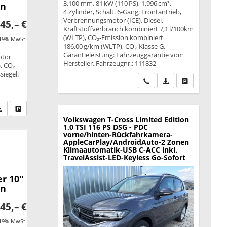
3.100 mm, 81 kW (110 PS), 1.996 cm³,
en
4 Zylinder, Schalt. 6-Gang, Frontantrieb,
Verbrennungsmotor (ICE), Diesel,
45,– €
Kraftstoffverbrauch kombiniert 7,1 l/100km
(WLTP), CO₂-Emission kombiniert
 19% MwSt.
186.00 g/km (WLTP), CO₂-Klasse G,
Garantieleistung: Fahrzeuggarantie vom
otor
Hersteller, Fahrzeugnr.: 111832
, CO₂-
siegel:
Wir rufen Sie an
PDF-Datei, Fahrzeu
Drucken, park
fen Sie an
PDF-Datei, Fahrzeugexposé drucken
Drucken, parken oder vergleichen
Volkswagen T-Cross
Limited Edition
1,0 TSI 116 PS DSG - PDC
vorne/hinten-Rückfahrkamera-
AppleCarPlay/AndroidAuto-2 Zonen
Klimaautomatik-USB C-ACC inkl.
TravelAssist-LED-Keyless Go-Sofort
r 10"
en
45,– €
 19% MwSt.