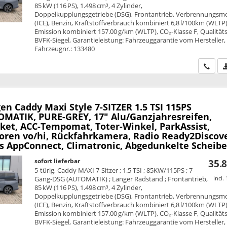
85 kW (116 PS), 1.498 cm³, 4 Zylinder,
Doppelkupplungsgetriebe (DSG), Frontantrieb, Verbrennungsm
(ICE), Benzin, Kraftstoffverbrauch kombiniert 6,8 l/100km (WLTP)
Emission kombiniert 157.00 g/km (WLTP), CO₂-Klasse F, Qualitäts
BVFK-Siegel, Garantieleistung: Fahrzeuggarantie vom Hersteller,
Fahrzeugnr.: 133480
Wir ru
en Caddy Maxi
Style 7-SITZER 1.5 TSI 115PS
MATIK, PURE-GREY, 17" Alu/Ganzjahresreifen,
ket, ACC-Tempomat, Toter-Winkel, ParkAssist,
oren vo/hi, Rückfahrkamera, Radio Ready2Discove
ss AppConnect, Climatronic, Abgedunkelte Scheib
sofort lieferbar
35.8
5-türig, Caddy MAXI 7-Sitzer ; 1.5 TSI ; 85KW/115PS ; 7-
Gang-DSG (AUTOMATIK) ; Langer Radstand ; Frontantrieb,
incl.
85 kW (116 PS), 1.498 cm³, 4 Zylinder,
Doppelkupplungsgetriebe (DSG), Frontantrieb, Verbrennungsm
(ICE), Benzin, Kraftstoffverbrauch kombiniert 6,8 l/100km (WLTP)
Emission kombiniert 157.00 g/km (WLTP), CO₂-Klasse F, Qualitäts
BVFK-Siegel, Garantieleistung: Fahrzeuggarantie vom Hersteller,