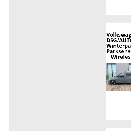
Volkswag
DSG/AUTO
Winterpa
Parksens
+ Wirele