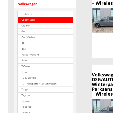
+ Wirele
Volkswagen
Caddy Cargo
Caddy Maxi
Crafter
Golf
Golf Variant
ID.3
ID.7
Passat Variant
Polo
T-Cross
T-Roc
Volkswag
T7 Multivan
DSG/AUTO
Winterpa
T7 Transporter Kastenwagen
Parksens
Taigo
+ Wirele
Tayron
Tiguan
Touareg
Touran