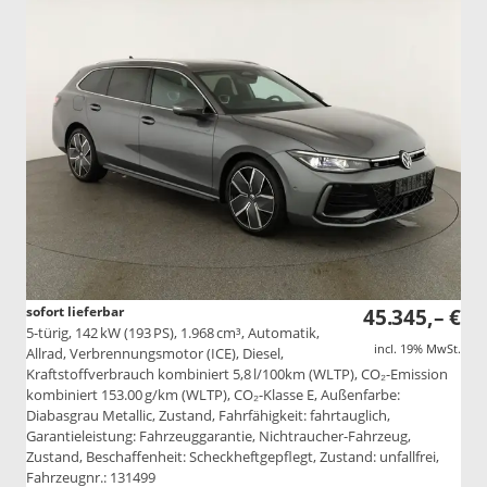
sofort lieferbar
45.345,– €
5-türig, 142 kW (193 PS), 1.968 cm³, Automatik,
incl. 19% MwSt.
Allrad, Verbrennungsmotor (ICE), Diesel,
Kraftstoffverbrauch kombiniert 5,8 l/100km (WLTP), CO₂-Emission
kombiniert 153.00 g/km (WLTP), CO₂-Klasse E, Außenfarbe:
Diabasgrau Metallic, Zustand, Fahrfähigkeit: fahrtauglich,
Garantieleistung: Fahrzeuggarantie, Nichtraucher-Fahrzeug,
Zustand, Beschaffenheit: Scheckheftgepflegt, Zustand: unfallfrei,
Fahrzeugnr.: 131499