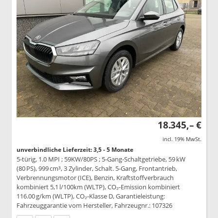
18.345,– €
incl. 19% MwSt.
unverbindliche Lieferzeit: 3,5 - 5 Monate
5-türig, 1.0 MPI ; 59KW/80PS ; 5-Gang-Schaltgetriebe, 59 kW
(80 PS), 999 cm³, 3 Zylinder, Schalt. 5-Gang, Frontantrieb,
Verbrennungsmotor (ICE), Benzin, Kraftstoffverbrauch
kombiniert 5,1 l/100km (WLTP), CO₂-Emission kombiniert
116.00 g/km (WLTP), CO₂-Klasse D, Garantieleistung:
Fahrzeuggarantie vom Hersteller, Fahrzeugnr.: 107326