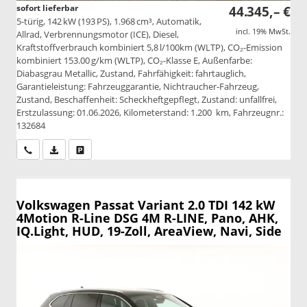
sofort lieferbar
44.345,– €
5-türig, 142 kW (193 PS), 1.968 cm³, Automatik,
incl. 19% MwSt.
Allrad, Verbrennungsmotor (ICE), Diesel,
Kraftstoffverbrauch kombiniert 5,8 l/100km (WLTP), CO₂-Emission
kombiniert 153.00 g/km (WLTP), CO₂-Klasse E, Außenfarbe:
Diabasgrau Metallic, Zustand, Fahrfähigkeit: fahrtauglich,
Garantieleistung: Fahrzeuggarantie, Nichtraucher-Fahrzeug,
Zustand, Beschaffenheit: Scheckheftgepflegt, Zustand: unfallfrei,
Erstzulassung: 01.06.2026, Kilometerstand: 1.200 km, Fahrzeugnr.:
132684
Wir rufen Sie an
PDF-Datei, Fahrzeugexposé drucken
Drucken, parken oder vergleichen
Volkswagen Passat Variant
2.0 TDI 142 kW
4Motion R-Line DSG 4M R-LINE, Pano, AHK,
IQ.Light, HUD, 19-Zoll, AreaView, Navi, Side