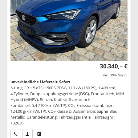
30.340,– €
incl. 19% MwSt.
unverbindliche Lieferzeit: Sofort
5-türig, FR 1.5 eTSI 150PS 7DSG, 110 kW (150 PS), 1.498 cm³,
4 Zylinder, Doppelkupplungsgetriebe (DSG), Frontantrieb, Mild-
Hybrid (MHEV), Benzin, Kraftstoffverbrauch
kombiniert 5,4 l/100km (WLTP), CO₂-Emission kombiniert
124.00 g/km (WLTP), CO₂-Klasse D, Außenfarbe: Saphir Blau
Metallic, Garantieleistung: Fahrzeuggarantie, Fahrzeugnr.:
132636
Wir rufen Sie an
PDF-Datei, Fahrzeugexposé drucken
Drucken, parken oder vergleichen