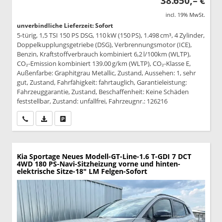
38.650,– €
incl. 19% MwSt.
unverbindliche Lieferzeit: Sofort
5-türig, 1,5 TSI 150 PS DSG, 110 kW (150 PS), 1.498 cm³, 4 Zylinder,
Doppelkupplungsgetriebe (DSG), Verbrennungsmotor (ICE),
Benzin, Kraftstoffverbrauch kombiniert 6,2 l/100km (WLTP),
CO₂-Emission kombiniert 139.00 g/km (WLTP), CO₂-Klasse E,
Außenfarbe: Graphitgrau Metallic, Zustand, Aussehen: 1, sehr
gut, Zustand, Fahrfähigkeit: fahrtauglich, Garantieleistung:
Fahrzeuggarantie, Zustand, Beschaffenheit: Keine Schäden
feststellbar, Zustand: unfallfrei, Fahrzeugnr.: 126216
Wir rufen Sie an
PDF-Datei, Fahrzeugexposé drucken
Drucken, parken oder vergleichen
Kia Sportage
Neues Modell-GT-Line-1.6 T-GDI 7 DCT
4WD 180 PS-Navi-Sitzheizung vorne und hinten-
elektrische Sitze-18" LM Felgen-Sofort