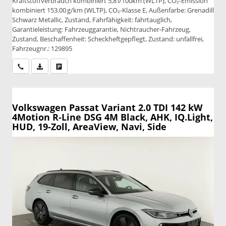
Kraftstoffverbrauch kombiniert 5,8 l/100km (WLTP), CO₂-Emission
kombiniert 153.00 g/km (WLTP), CO₂-Klasse E, Außenfarbe: Grenadill
Schwarz Metallic, Zustand, Fahrfähigkeit: fahrtauglich,
Garantieleistung: Fahrzeuggarantie, Nichtraucher-Fahrzeug,
Zustand, Beschaffenheit: Scheckheftgepflegt, Zustand: unfallfrei,
Fahrzeugnr.: 129895
Wir rufen Sie an
PDF-Datei, Fahrzeugexposé drucken
Drucken, parken oder vergleichen
Volkswagen Passat Variant
2.0 TDI 142 kW
4Motion R-Line DSG 4M Black, AHK, IQ.Light,
HUD, 19-Zoll, AreaView, Navi, Side