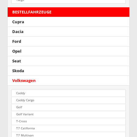
BESTELLFAHRZEUGE
Cupra
Dacia
Ford
Opel
Seat
Skoda
Volkswagen
Caddy
Caddy Cargo
Golf
Golf Variant
T-Cross
T7 California
T7 Multivan