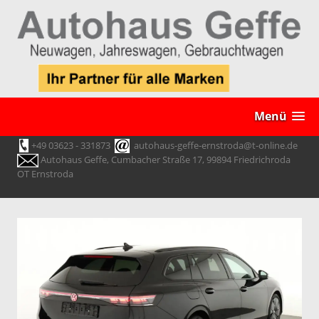
Menü
+49 03623 - 331873
autohaus-geffe-ernstroda@t-online.de
Autohaus Geffe, Cumbacher Straße 17, 99894 Friedrichroda
OT Ernstroda