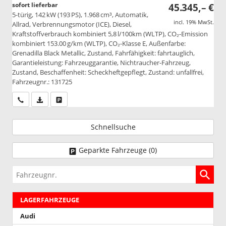
sofort lieferbar
45.345,– €
5-türig, 142 kW (193 PS), 1.968 cm³, Automatik,
incl. 19% MwSt.
Allrad, Verbrennungsmotor (ICE), Diesel,
Kraftstoffverbrauch kombiniert 5,8 l/100km (WLTP), CO₂-Emission
kombiniert 153.00 g/km (WLTP), CO₂-Klasse E, Außenfarbe:
Grenadilla Black Metallic, Zustand, Fahrfähigkeit: fahrtauglich,
Garantieleistung: Fahrzeuggarantie, Nichtraucher-Fahrzeug,
Zustand, Beschaffenheit: Scheckheftgepflegt, Zustand: unfallfrei,
Fahrzeugnr.: 131725
Wir rufen Sie an
PDF-Datei, Fahrzeugexposé drucken
Drucken, parken oder vergleichen
Schnellsuche
Geparkte Fahrzeuge (
0
)
Fahrzeugnr.
LAGERFAHRZEUGE
Audi