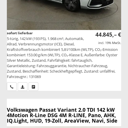
sofort lieferbar
44.845,– €
5-türig, 142 kW (193 PS), 1.968 cm³, Automatik,
incl. 19% MwSt.
Allrad, Verbrennungsmotor (ICE), Diesel,
Kraftstoffverbrauch kombiniert 5,8 l/100km (WLTP), CO₂-Emission
kombiniert 153.00 g/km (WLTP), CO₂-Klasse E, Außenfarbe: Oyster
Silver Metallic, Zustand, Fahrfähigkeit: fahrtauglich,
Garantieleistung: Fahrzeuggarantie, Nichtraucher-Fahrzeug,
Zustand, Beschaffenheit: Scheckheftgepflegt, Zustand: unfallfrei,
Fahrzeugnr.: 131069
Wir rufen Sie an
PDF-Datei, Fahrzeugexposé drucken
Drucken, parken oder vergleichen
Volkswagen Passat Variant
2.0 TDI 142 kW
4Motion R-Line DSG 4M R-LINE, Pano, AHK,
IQ.Light, HUD, 19-Zoll, AreaView, Navi, Side