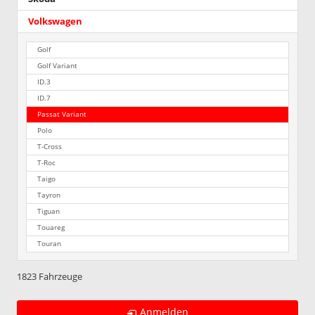
Volkswagen
Golf
Golf Variant
ID.3
ID.7
Passat Variant
Polo
T-Cross
T-Roc
Taigo
Tayron
Tiguan
Touareg
Touran
1823 Fahrzeuge
Anmelden