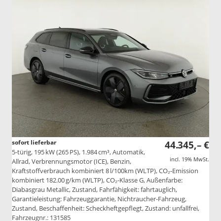
sofort lieferbar
44.345,– €
5-türig, 195 kW (265 PS), 1.984 cm³, Automatik,
incl. 19% MwSt.
Allrad, Verbrennungsmotor (ICE), Benzin,
Kraftstoffverbrauch kombiniert 8 l/100km (WLTP), CO₂-Emission
kombiniert 182.00 g/km (WLTP), CO₂-Klasse G, Außenfarbe:
Diabasgrau Metallic, Zustand, Fahrfähigkeit: fahrtauglich,
Garantieleistung: Fahrzeuggarantie, Nichtraucher-Fahrzeug,
Zustand, Beschaffenheit: Scheckheftgepflegt, Zustand: unfallfrei,
Fahrzeugnr.: 131585