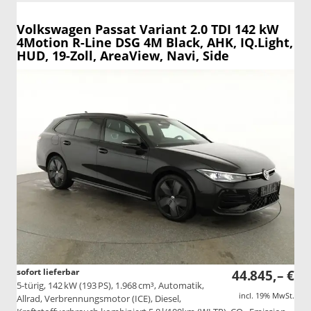
Volkswagen Passat Variant
2.0 TDI 142 kW
4Motion R-Line DSG 4M Black, AHK, IQ.Light,
HUD, 19-Zoll, AreaView, Navi, Side
sofort lieferbar
44.845,– €
5-türig, 142 kW (193 PS), 1.968 cm³, Automatik,
incl. 19% MwSt.
Allrad, Verbrennungsmotor (ICE), Diesel,