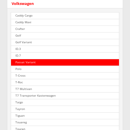
Volkswagen
Caddy Cargo
Caddy Maxi
Crafter
Golf
Golf Variant
ID.3
ID.7
Passat Variant
Polo
T-Cross
T-Roc
T7 Multivan
T7 Transporter Kastenwagen
Taigo
Tayron
Tiguan
Touareg
Touran