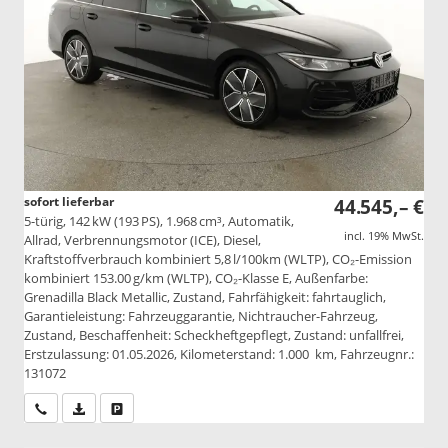
sofort lieferbar
44.545,– €
5-türig, 142 kW (193 PS), 1.968 cm³, Automatik,
incl. 19% MwSt.
Allrad, Verbrennungsmotor (ICE), Diesel,
Kraftstoffverbrauch kombiniert 5,8 l/100km (WLTP), CO₂-Emission
kombiniert 153.00 g/km (WLTP), CO₂-Klasse E, Außenfarbe:
Grenadilla Black Metallic, Zustand, Fahrfähigkeit: fahrtauglich,
Garantieleistung: Fahrzeuggarantie, Nichtraucher-Fahrzeug,
Zustand, Beschaffenheit: Scheckheftgepflegt, Zustand: unfallfrei,
Erstzulassung: 01.05.2026, Kilometerstand: 1.000 km, Fahrzeugnr.:
131072
Wir rufen Sie an
PDF-Datei, Fahrzeugexposé drucken
Drucken, parken oder vergleichen