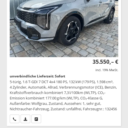
35.550,– €
incl. 19% MwSt.
unverbindliche Lieferzeit: Sofort
5-türig, 1.6 T-GDI 7 DCT 4x4 180 PS, 132 kW (179 PS), 1.598 cm³,
4 Zylinder, Automatik, Allrad, Verbrennungsmotor (ICE), Benzin,
Kraftstoffverbrauch kombiniert 7,3 l/100km (WLTP), CO₂-
Emission kombiniert 177.00 g/km (WLTP), CO₂-Klasse G,
Außenfarbe: Wolfgrau, Zustand, Aussehen: 1, sehr gut,
Nichtraucher-Fahrzeug, Zustand: unfallfrei, Fahrzeugnr.: 132456
Wir rufen Sie an
PDF-Datei, Fahrzeugexposé drucken
Drucken, parken oder vergleichen