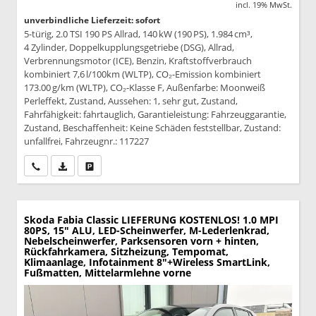
incl. 19% MwSt.
unverbindliche Lieferzeit: sofort
5-türig, 2.0 TSI 190 PS Allrad, 140 kW (190 PS), 1.984 cm³,
4 Zylinder, Doppelkupplungsgetriebe (DSG), Allrad,
Verbrennungsmotor (ICE), Benzin, Kraftstoffverbrauch
kombiniert 7,6 l/100km (WLTP), CO₂-Emission kombiniert
173.00 g/km (WLTP), CO₂-Klasse F, Außenfarbe: Moonweiß
Perleffekt, Zustand, Aussehen: 1, sehr gut, Zustand,
Fahrfähigkeit: fahrtauglich, Garantieleistung: Fahrzeuggarantie,
Zustand, Beschaffenheit: Keine Schäden feststellbar, Zustand:
unfallfrei, Fahrzeugnr.: 117227
Wir rufen Sie an
PDF-Datei, Fahrzeugexposé drucken
Drucken, parken oder vergleichen
Skoda Fabia
Classic LIEFERUNG KOSTENLOS! 1.0 MPI
80PS, 15" ALU, LED-Scheinwerfer, M-Lederlenkrad,
Nebelscheinwerfer, Parksensoren vorn + hinten,
Rückfahrkamera, Sitzheizung, Tempomat,
Klimaanlage, Infotainment 8"+Wireless SmartLink,
Fußmatten, Mittelarmlehne vorne