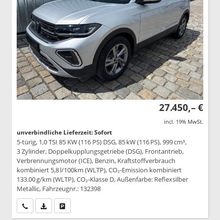
27.450,– €
incl. 19% MwSt.
unverbindliche Lieferzeit: Sofort
5-türig, 1,0 TSI 85 KW (116 PS) DSG, 85 kW (116 PS), 999 cm³,
3 Zylinder, Doppelkupplungsgetriebe (DSG), Frontantrieb,
Verbrennungsmotor (ICE), Benzin, Kraftstoffverbrauch
kombiniert 5,8 l/100km (WLTP), CO₂-Emission kombiniert
133.00 g/km (WLTP), CO₂-Klasse D, Außenfarbe: Reflexsilber
Metallic, Fahrzeugnr.: 132398
Wir rufen Sie an
PDF-Datei, Fahrzeugexposé drucken
Drucken, parken oder vergleichen