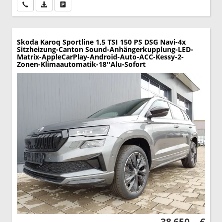
Wir rufen Sie an
PDF-Datei, Fahrzeugexposé drucken
Drucken, parken oder vergleichen
Skoda Karoq
Sportline 1,5 TSI 150 PS DSG Navi-4x
Sitzheizung-Canton Sound-Anhängerkupplung-LED-
Matrix-AppleCarPlay-Android-Auto-ACC-Kessy-2-
Zonen-Klimaautomatik-18''Alu-Sofort
38.650,– €