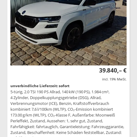
39.840,– €
incl. 19% MwSt.
unverbindliche Lieferzeit: sofort
5-türig, 2.0 TSI 190 PS Allrad, 140 kW (190 PS), 1.984 cm³,
4 Zylinder, Doppelkupplungsgetriebe (DSG), Allrad,
Verbrennungsmotor (ICE), Benzin, Kraftstoffverbrauch
kombiniert 7,6 l/100km (WLTP), CO₂-Emission kombiniert
173.00 g/km (WLTP), CO₂-Klasse F, Außenfarbe: Moonweiß
Perleffekt, Zustand, Aussehen: 1, sehr gut, Zustand,
Fahrfähigkeit: fahrtauglich, Garantieleistung: Fahrzeuggarantie,
Zustand, Beschaffenheit: Keine Schäden feststellbar, Zustand: