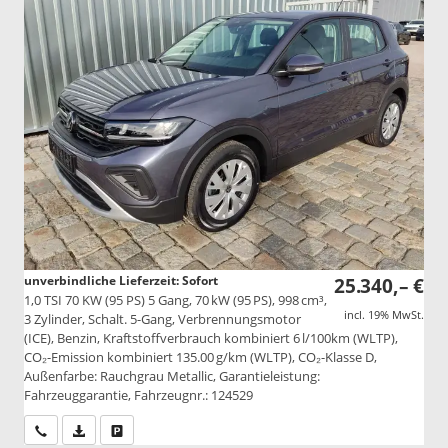
unverbindliche Lieferzeit: Sofort
25.340,– €
1,0 TSI 70 KW (95 PS) 5 Gang, 70 kW (95 PS), 998 cm³,
incl. 19% MwSt.
3 Zylinder, Schalt. 5-Gang, Verbrennungsmotor
(ICE), Benzin, Kraftstoffverbrauch kombiniert 6 l/100km (WLTP),
CO₂-Emission kombiniert 135.00 g/km (WLTP), CO₂-Klasse D,
Außenfarbe: Rauchgrau Metallic, Garantieleistung:
Fahrzeuggarantie, Fahrzeugnr.: 124529
Wir rufen Sie an
PDF-Datei, Fahrzeugexposé drucken
Drucken, parken oder vergleichen