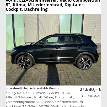
vo/hi, LED-Scheinwerfer, Radio Composition
8", Klima, M-Lederlenkrad, Digitales
Cockpit, Dachreling
unverbindliche Lieferzeit: 4-6 Monate
21.630,– €
5-türig, 1.0 TSI OPF 70KW/95PS, 70 kW (95 PS),
incl. 19% MwSt.
999 cm³, 3 Zylinder, Schalt. 5-Gang, Frontantrieb,
Verbrennungsmotor (ICE), Benzin, Kraftstoffverbrauch
kombiniert 5,9 l/100km (WLTP), CO₂-Emission kombiniert