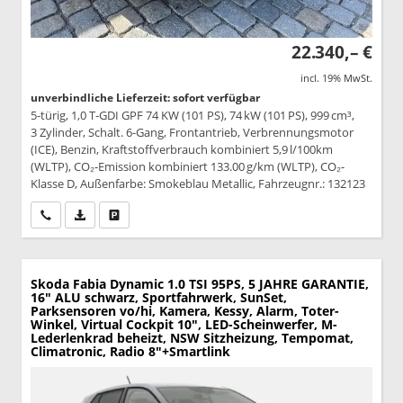
22.340,– €
incl. 19% MwSt.
unverbindliche Lieferzeit: sofort verfügbar
5-türig, 1,0 T-GDI GPF 74 KW (101 PS), 74 kW (101 PS), 999 cm³,
3 Zylinder, Schalt. 6-Gang, Frontantrieb, Verbrennungsmotor
(ICE), Benzin, Kraftstoffverbrauch kombiniert 5,9 l/100km
(WLTP), CO₂-Emission kombiniert 133.00 g/km (WLTP), CO₂-
Klasse D, Außenfarbe: Smokeblau Metallic, Fahrzeugnr.: 132123
Wir rufen Sie an
PDF-Datei, Fahrzeugexposé drucken
Drucken, parken oder vergleichen
Skoda Fabia
Dynamic 1.0 TSI 95PS, 5 JAHRE GARANTIE,
16" ALU schwarz, Sportfahrwerk, SunSet,
Parksensoren vo/hi, Kamera, Kessy, Alarm, Toter-
Winkel, Virtual Cockpit 10", LED-Scheinwerfer, M-
Lederlenkrad beheizt, NSW Sitzheizung, Tempomat,
Climatronic, Radio 8"+Smartlink