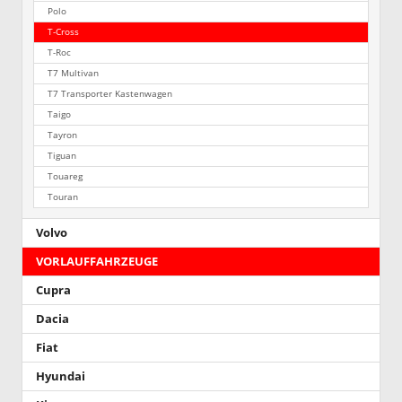
Polo
T-Cross
T-Roc
T7 Multivan
T7 Transporter Kastenwagen
Taigo
Tayron
Tiguan
Touareg
Touran
Volvo
VORLAUFFAHRZEUGE
Cupra
Dacia
Fiat
Hyundai