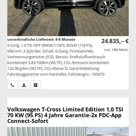
unverbindliche Lieferzeit: 4-6 Monate
24.835,– €
5-türig, 1.0 TSI OPF 85KW/115PS, 85 kW (116 PS),
incl. 19% MwSt.
999 cm³, 3 Zylinder, Schalt. 6-Gang, Frontantrieb,
Verbrennungsmotor (ICE), Benzin, Kraftstoffverbrauch
kombiniert 5,8 l/100km (WLTP), CO₂-Emission kombiniert
132.00 g/km (WLTP), CO₂-Klasse D, Garantieleistung:
Fahrzeuggarantie vom Hersteller, Fahrzeugnr.: 105670
Wir rufen Sie an
PDF-Datei, Fahrzeugexposé drucken
Drucken, parken oder vergleichen
Volkswagen T-Cross
Limited Edition 1,0 TSI
70 KW (95 PS) 4 Jahre Garantie-2x PDC-App
Connect-Sofort