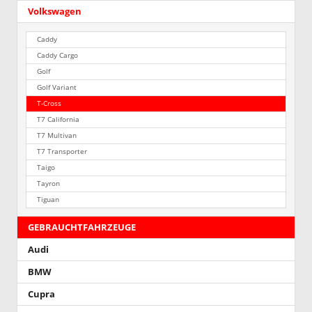
Volkswagen
Caddy
Caddy Cargo
Golf
Golf Variant
T-Cross
T7 California
T7 Multivan
T7 Transporter
Taigo
Tayron
Tiguan
GEBRAUCHTFAHRZEUGE
Audi
BMW
Cupra