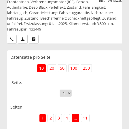
incl. 19% MwSt.
Frontantrieb, Verbrennungsmotor (ICE), Benzin,
Außenfarbe: Deep Black Perleffekt, Zustand, Fahrfähigkeit:
fahrtauglich, Garantieleistung: Fahrzeuggarantie, Nichtraucher-
Fahrzeug, Zustand, Beschaffenheit: Scheckheftgepflegt, Zustand:
unfallfrei, Erstzulassung: 01.11.2025, Kilometerstand: 3.500 km,
Fahrzeugnr.: 133449
Wir rufen Sie an
PDF-Datei, Fahrzeugexposé drucken
Drucken, parken oder vergleichen
Datensätze pro Seite:
10
20
50
100
250
Seite:
Seiten:
1
2
3
4
...
11