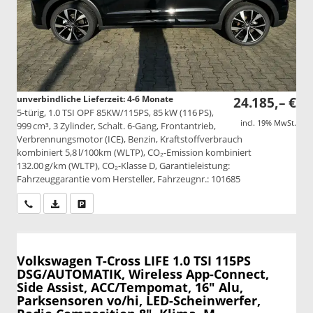
unverbindliche Lieferzeit: 4-6 Monate
24.185,– €
5-türig, 1.0 TSI OPF 85KW/115PS, 85 kW (116 PS),
incl. 19% MwSt.
999 cm³, 3 Zylinder, Schalt. 6-Gang, Frontantrieb,
Verbrennungsmotor (ICE), Benzin, Kraftstoffverbrauch
kombiniert 5,8 l/100km (WLTP), CO₂-Emission kombiniert
132.00 g/km (WLTP), CO₂-Klasse D, Garantieleistung:
Fahrzeuggarantie vom Hersteller, Fahrzeugnr.: 101685
Wir rufen Sie an
PDF-Datei, Fahrzeugexposé drucken
Drucken, parken oder vergleichen
Volkswagen T-Cross
LIFE 1.0 TSI 115PS
DSG/AUTOMATIK, Wireless App-Connect,
Side Assist, ACC/Tempomat, 16" Alu,
Parksensoren vo/hi, LED-Scheinwerfer,