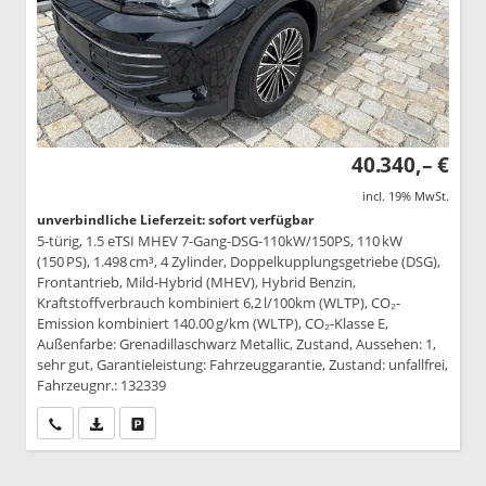
40.340,– €
incl. 19% MwSt.
unverbindliche Lieferzeit: sofort verfügbar
5-türig, 1.5 eTSI MHEV 7-Gang-DSG-110kW/150PS, 110 kW
(150 PS), 1.498 cm³, 4 Zylinder, Doppelkupplungsgetriebe (DSG),
Frontantrieb, Mild-Hybrid (MHEV), Hybrid Benzin,
Kraftstoffverbrauch kombiniert 6,2 l/100km (WLTP), CO₂-
Emission kombiniert 140.00 g/km (WLTP), CO₂-Klasse E,
Außenfarbe: Grenadillaschwarz Metallic, Zustand, Aussehen: 1,
sehr gut, Garantieleistung: Fahrzeuggarantie, Zustand: unfallfrei,
Fahrzeugnr.: 132339
Wir rufen Sie an
PDF-Datei, Fahrzeugexposé drucken
Drucken, parken oder vergleichen