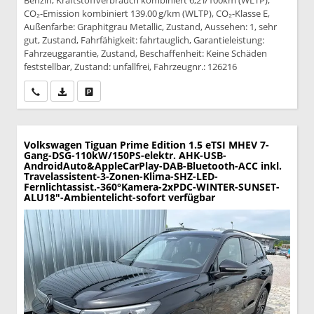
Benzin, Kraftstoffverbrauch kombiniert 6,2 l/100km (WLTP),
CO₂-Emission kombiniert 139.00 g/km (WLTP), CO₂-Klasse E,
Außenfarbe: Graphitgrau Metallic, Zustand, Aussehen: 1, sehr
gut, Zustand, Fahrfähigkeit: fahrtauglich, Garantieleistung:
Fahrzeuggarantie, Zustand, Beschaffenheit: Keine Schäden
feststellbar, Zustand: unfallfrei, Fahrzeugnr.: 126216
Wir rufen Sie an
PDF-Datei, Fahrzeugexposé drucken
Drucken, parken oder vergleichen
Volkswagen Tiguan
Prime Edition 1.5 eTSI MHEV 7-
Gang-DSG-110kW/150PS-elektr. AHK-USB-
AndroidAuto&AppleCarPlay-DAB-Bluetooth-ACC inkl.
Travelassistent-3-Zonen-Klima-SHZ-LED-
Fernlichtassist.-360°Kamera-2xPDC-WINTER-SUNSET-
ALU18"-Ambientelicht-sofort verfügbar