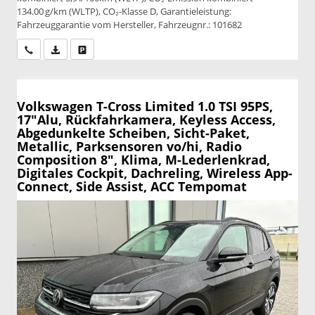
134.00 g/km (WLTP), CO₂-Klasse D, Garantieleistung:
Fahrzeuggarantie vom Hersteller, Fahrzeugnr.: 101682
Wir rufen Sie an
PDF-Datei, Fahrzeugexposé drucken
Drucken, parken oder vergleichen
Volkswagen T-Cross
Limited 1.0 TSI 95PS,
17"Alu, Rückfahrkamera, Keyless Access,
Abgedunkelte Scheiben, Sicht-Paket,
Metallic, Parksensoren vo/hi, Radio
Composition 8", Klima, M-Lederlenkrad,
Digitales Cockpit, Dachreling, Wireless App-
Connect, Side Assist, ACC Tempomat