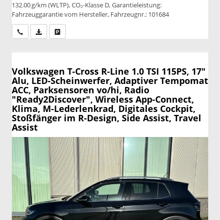
132.00 g/km (WLTP), CO₂-Klasse D, Garantieleistung:
Fahrzeuggarantie vom Hersteller, Fahrzeugnr.: 101684
Wir rufen Sie an
PDF-Datei, Fahrzeugexposé drucken
Drucken, parken oder vergleichen
Volkswagen T-Cross
R-Line 1.0 TSI 115PS, 17"
Alu, LED-Scheinwerfer, Adaptiver Tempomat
ACC, Parksensoren vo/hi, Radio
"Ready2Discover", Wireless App-Connect,
Klima, M-Lederlenkrad, Digitales Cockpit,
Stoßfänger im R-Design, Side Assist, Travel
Assist