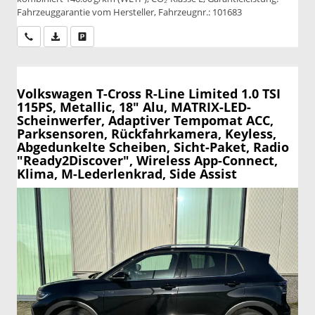
Fahrzeuggarantie vom Hersteller, Fahrzeugnr.: 101683
Wir rufen Sie an
PDF-Datei, Fahrzeugexposé drucken
Drucken, parken oder vergleichen
Volkswagen T-Cross
R-Line Limited 1.0 TSI
115PS, Metallic, 18" Alu, MATRIX-LED-
Scheinwerfer, Adaptiver Tempomat ACC,
Parksensoren, Rückfahrkamera, Keyless,
Abgedunkelte Scheiben, Sicht-Paket, Radio
"Ready2Discover", Wireless App-Connect,
Klima, M-Lederlenkrad, Side Assist