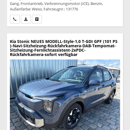
Gang, Frontantrieb, Verbrennungsmotor (ICE), Benzin,
Außenfarbe: Weiss, Fahrzeugnr.: 131776
Wir rufen Sie an
PDF-Datei, Fahrzeugexposé drucken
Drucken, parken oder vergleichen
Kia Stonic
NEUES MODELL-Style-1,0 T-GDI GPF (101 PS
)-Navi-Sitzheizung-Rückfahrkamera-DAB-Tempomat-
Sitzheizung-Fernlichtassistent-2xPDC-
Rückfahrkamera-sofort verfügbar