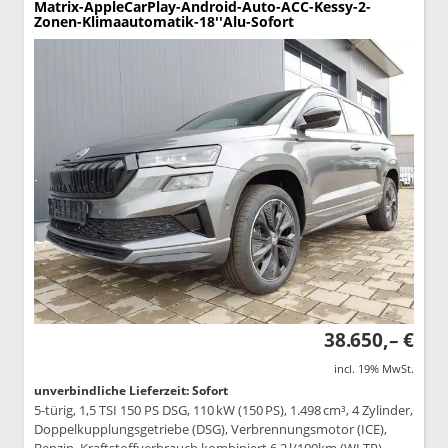
Matrix-AppleCarPlay-Android-Auto-ACC-Kessy-2-
Zonen-Klimaautomatik-18''Alu-Sofort
38.650,– €
incl. 19% MwSt.
unverbindliche Lieferzeit: Sofort
5-türig, 1,5 TSI 150 PS DSG, 110 kW (150 PS), 1.498 cm³, 4 Zylinder,
Doppelkupplungsgetriebe (DSG), Verbrennungsmotor (ICE),