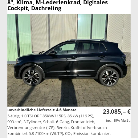
8", Klima, M-Lederlenkrad, Digitales
Cockpit, Dachreling
unverbindliche Lieferzeit: 4-6 Monate
23.085,– €
5-türig, 1.0 TSI OPF 85KW/115PS, 85 kW (116 PS),
incl. 19% MwSt.
999 cm³, 3 Zylinder, Schalt. 6-Gang, Frontantrieb,
Verbrennungsmotor (ICE), Benzin, Kraftstoffverbrauch
kombiniert 5,8 l/100km (WLTP), CO₂-Emission kombiniert