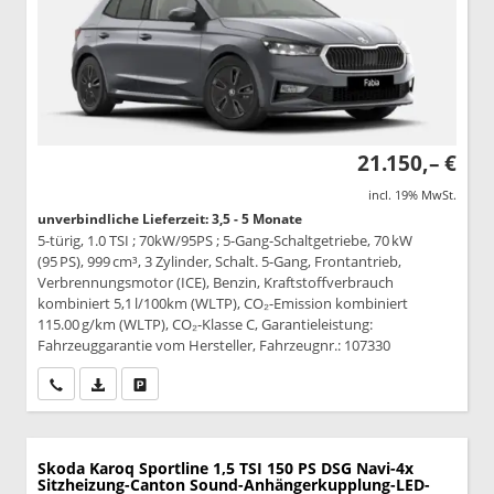
21.150,– €
incl. 19% MwSt.
unverbindliche Lieferzeit: 3,5 - 5 Monate
5-türig, 1.0 TSI ; 70kW/95PS ; 5-Gang-Schaltgetriebe, 70 kW
(95 PS), 999 cm³, 3 Zylinder, Schalt. 5-Gang, Frontantrieb,
Verbrennungsmotor (ICE), Benzin, Kraftstoffverbrauch
kombiniert 5,1 l/100km (WLTP), CO₂-Emission kombiniert
115.00 g/km (WLTP), CO₂-Klasse C, Garantieleistung:
Fahrzeuggarantie vom Hersteller, Fahrzeugnr.: 107330
Wir rufen Sie an
PDF-Datei, Fahrzeugexposé drucken
Drucken, parken oder vergleichen
Skoda Karoq
Sportline 1,5 TSI 150 PS DSG Navi-4x
Sitzheizung-Canton Sound-Anhängerkupplung-LED-