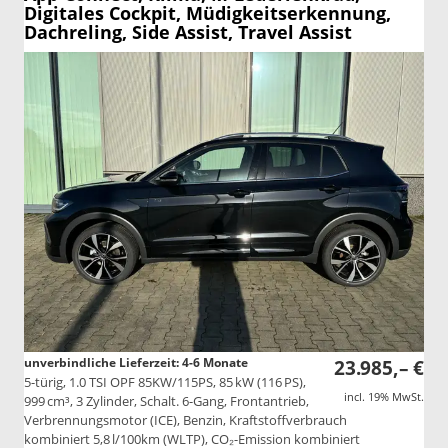
Digitales Cockpit, Müdigkeitserkennung,
Dachreling, Side Assist, Travel Assist
unverbindliche Lieferzeit: 4-6 Monate
23.985,– €
5-türig, 1.0 TSI OPF 85KW/115PS, 85 kW (116 PS),
incl. 19% MwSt.
999 cm³, 3 Zylinder, Schalt. 6-Gang, Frontantrieb,
Verbrennungsmotor (ICE), Benzin, Kraftstoffverbrauch
kombiniert 5,8 l/100km (WLTP), CO₂-Emission kombiniert