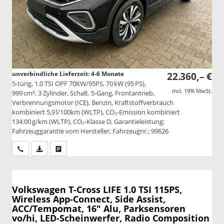
unverbindliche Lieferzeit: 4-6 Monate
22.360,– €
5-türig, 1.0 TSI OPF 70KW/95PS, 70 kW (95 PS),
incl. 19% MwSt.
999 cm³, 3 Zylinder, Schalt. 5-Gang, Frontantrieb,
Verbrennungsmotor (ICE), Benzin, Kraftstoffverbrauch
kombiniert 5,9 l/100km (WLTP), CO₂-Emission kombiniert
134.00 g/km (WLTP), CO₂-Klasse D, Garantieleistung:
Fahrzeuggarantie vom Hersteller, Fahrzeugnr.: 99626
Wir rufen Sie an
PDF-Datei, Fahrzeugexposé drucken
Drucken, parken oder vergleichen
Volkswagen T-Cross
LIFE 1.0 TSI 115PS,
Wireless App-Connect, Side Assist,
ACC/Tempomat, 16" Alu, Parksensoren
vo/hi, LED-Scheinwerfer, Radio Composition