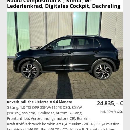
Radio Composition 8", Klima, M-
Lederlenkrad, Digitales Cockpit, Dachreling
unverbindliche Lieferzeit: 4-6 Monate
24.835,– €
5-türig, 1.0 TSI OPF 85KW/115PS DSG, 85 kW
incl. 19% MwSt.
(116 PS), 999 cm³, 3 Zylinder, Autom. 7-Gang,
Frontantrieb, Verbrennungsmotor (ICE), Benzin,
Kraftstoffverbrauch kombiniert 6,4 l/100km (WLTP), CO₂-Emission
kombiniert 146.00 g/km (WLTP), CO₂-Klasse E, Garantieleistung: