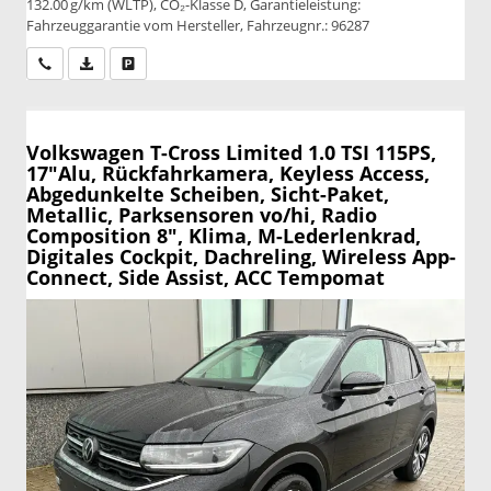
132.00 g/km (WLTP), CO₂-Klasse D, Garantieleistung:
Fahrzeuggarantie vom Hersteller, Fahrzeugnr.: 96287
Wir rufen Sie an
PDF-Datei, Fahrzeugexposé drucken
Drucken, parken oder vergleichen
Volkswagen T-Cross
Limited 1.0 TSI 115PS,
17"Alu, Rückfahrkamera, Keyless Access,
Abgedunkelte Scheiben, Sicht-Paket,
Metallic, Parksensoren vo/hi, Radio
Composition 8", Klima, M-Lederlenkrad,
Digitales Cockpit, Dachreling, Wireless App-
Connect, Side Assist, ACC Tempomat