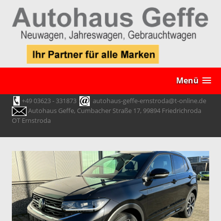
Menü
+49 03623 - 331873
autohaus-geffe-ernstroda@t-online.de
Autohaus Geffe, Cumbacher Straße 17, 99894 Friedrichroda
OT Ernstroda