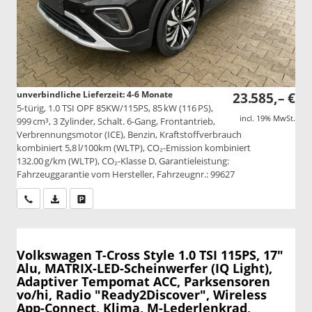
unverbindliche Lieferzeit: 4-6 Monate
23.585,– €
5-türig, 1.0 TSI OPF 85KW/115PS, 85 kW (116 PS),
incl. 19% MwSt.
999 cm³, 3 Zylinder, Schalt. 6-Gang, Frontantrieb,
Verbrennungsmotor (ICE), Benzin, Kraftstoffverbrauch
kombiniert 5,8 l/100km (WLTP), CO₂-Emission kombiniert
132.00 g/km (WLTP), CO₂-Klasse D, Garantieleistung:
Fahrzeuggarantie vom Hersteller, Fahrzeugnr.: 99627
Wir rufen Sie an
PDF-Datei, Fahrzeugexposé drucken
Drucken, parken oder vergleichen
Volkswagen T-Cross
Style 1.0 TSI 115PS, 17"
Alu, MATRIX-LED-Scheinwerfer (IQ Light),
Adaptiver Tempomat ACC, Parksensoren
vo/hi, Radio "Ready2Discover", Wireless
App-Connect, Klima, M-Lederlenkrad,