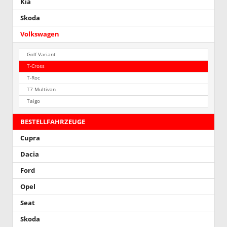
Kia
Skoda
Volkswagen
Golf Variant
T-Cross
T-Roc
T7 Multivan
Taigo
BESTELLFAHRZEUGE
Cupra
Dacia
Ford
Opel
Seat
Skoda