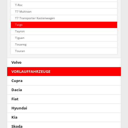
T-Roc
T7 Multivan
T7 Transporter Kastenwagen
Taigo
Tayron
Tiguan
Touareg
Touran
Volvo
VORLAUFFAHRZEUGE
Cupra
Dacia
Fiat
Hyundai
Kia
Skoda