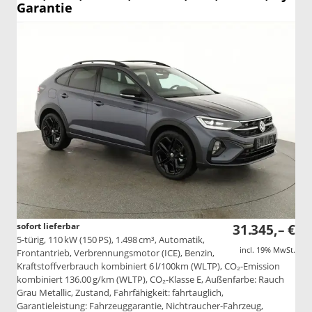
Garantie
sofort lieferbar
31.345,– €
5-türig, 110 kW (150 PS), 1.498 cm³, Automatik,
incl. 19% MwSt.
Frontantrieb, Verbrennungsmotor (ICE), Benzin,
Kraftstoffverbrauch kombiniert 6 l/100km (WLTP), CO₂-Emission
kombiniert 136.00 g/km (WLTP), CO₂-Klasse E, Außenfarbe: Rauch
Grau Metallic, Zustand, Fahrfähigkeit: fahrtauglich,
Garantieleistung: Fahrzeuggarantie, Nichtraucher-Fahrzeug,