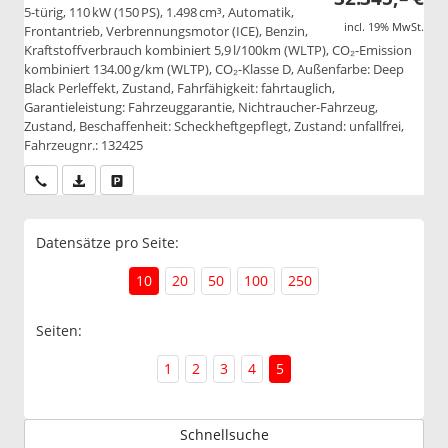
5-türig, 110 kW (150 PS), 1.498 cm³, Automatik,
incl. 19% MwSt.
Frontantrieb, Verbrennungsmotor (ICE), Benzin,
Kraftstoffverbrauch kombiniert 5,9 l/100km (WLTP), CO₂-Emission
kombiniert 134.00 g/km (WLTP), CO₂-Klasse D, Außenfarbe: Deep
Black Perleffekt, Zustand, Fahrfähigkeit: fahrtauglich,
Garantieleistung: Fahrzeuggarantie, Nichtraucher-Fahrzeug,
Zustand, Beschaffenheit: Scheckheftgepflegt, Zustand: unfallfrei,
Fahrzeugnr.: 132425
Wir rufen Sie an
PDF-Datei, Fahrzeugexposé drucken
Drucken, parken oder vergleichen
Datensätze pro Seite:
10
20
50
100
250
Seiten:
1
2
3
4
5
Schnellsuche