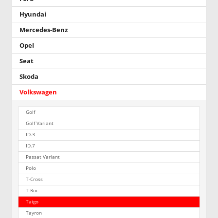
Hyundai
Mercedes-Benz
Opel
Seat
Skoda
Volkswagen
Golf
Golf Variant
ID.3
ID.7
Passat Variant
Polo
T-Cross
T-Roc
Taigo
Tayron