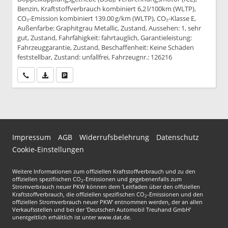
Benzin, Kraftstoffverbrauch kombiniert 6,2 l/100km (WLTP),
CO₂-Emission kombiniert 139.00 g/km (WLTP), CO₂-Klasse E,
Außenfarbe: Graphitgrau Metallic, Zustand, Aussehen: 1, sehr
gut, Zustand, Fahrfähigkeit: fahrtauglich, Garantieleistung:
Fahrzeuggarantie, Zustand, Beschaffenheit: Keine Schäden
feststellbar, Zustand: unfallfrei, Fahrzeugnr.: 126216
Wir rufen Sie an
PDF-Datei, Fahrzeugexposé drucken
Drucken, parken oder vergleichen
Impressum
AGB
Widerrufsbelehrung
Datenschutz
Cookie-Einstellungen
Weitere Informationen zum offiziellen Kraftstoffverbrauch und zu den
offiziellen spezifischen CO
-Emissionen und gegebenenfalls zum
2
Stromverbrauch neuer PKW können dem 'Leitfaden über den offiziellen
Kraftstoffverbrauch, die offiziellen spezifischen CO
-Emissionen und den
2
offiziellen Stromverbrauch neuer PKW' entnommen werden, der an allen
Verkaufsstellen und bei der 'Deutschen Automobil Treuhand GmbH'
unentgeltlich erhältlich ist unter www.dat.de.