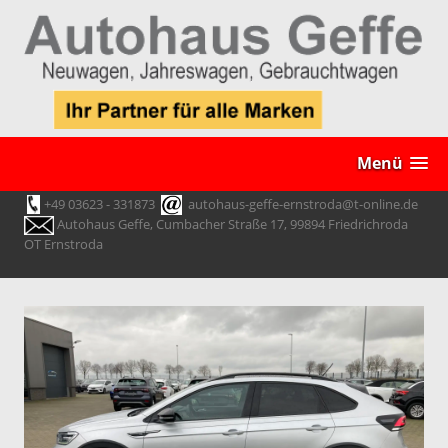
Menü
+49 03623 - 331873
autohaus-geffe-ernstroda@t-online.de
Autohaus Geffe, Cumbacher Straße 17, 99894 Friedrichroda
OT Ernstroda