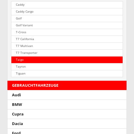
Caddy
Caddy Cargo
Golf
Golf Variant
T-Cross
T7 California
T7 Multivan
T7 Transporter
Taigo
Tayron
Tiguan
GEBRAUCHTFAHRZEUGE
Audi
BMW
Cupra
Dacia
Ford