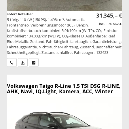
sofort lieferbar
31.345,– €
5-türig, 110 kW (150 PS), 1.498 cm³, Automatik,
incl. 19% MwSt.
Frontantrieb, Verbrennungsmotor (ICE), Benzin,
Kraftstoffverbrauch kombiniert 5,9 l/100km (WLTP), CO₂-Emission
kombiniert 134.00 g/km (WLTP), CO₂-Klasse D, Außenfarbe: Reef
Blue Metallic, Zustand, Fahrfähigkeit: fahrtauglich, Garantieleistung:
Fahrzeuggarantie, Nichtraucher-Fahrzeug, Zustand, Beschaffenheit:
Scheckheftgepflegt, Zustand: unfallfrei, Fahrzeugnr.: 132423
Wir rufen Sie an
PDF-Datei, Fahrzeugexposé drucken
Drucken, parken oder vergleichen
Volkswagen Taigo
R-Line 1.5 TSI DSG R-LINE,
AHK, Navi, IQ.Light, Kamera, ACC, Winter