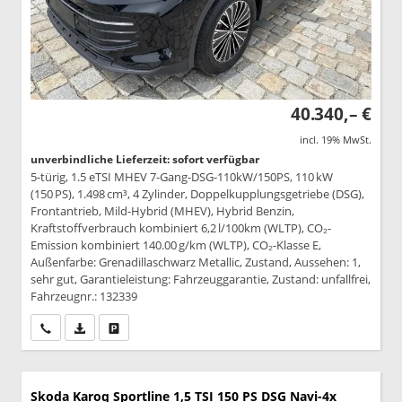
40.340,– €
incl. 19% MwSt.
unverbindliche Lieferzeit: sofort verfügbar
5-türig, 1.5 eTSI MHEV 7-Gang-DSG-110kW/150PS, 110 kW
(150 PS), 1.498 cm³, 4 Zylinder, Doppelkupplungsgetriebe (DSG),
Frontantrieb, Mild-Hybrid (MHEV), Hybrid Benzin,
Kraftstoffverbrauch kombiniert 6,2 l/100km (WLTP), CO₂-
Emission kombiniert 140.00 g/km (WLTP), CO₂-Klasse E,
Außenfarbe: Grenadillaschwarz Metallic, Zustand, Aussehen: 1,
sehr gut, Garantieleistung: Fahrzeuggarantie, Zustand: unfallfrei,
Fahrzeugnr.: 132339
Wir rufen Sie an
PDF-Datei, Fahrzeugexposé drucken
Drucken, parken oder vergleichen
Skoda Karoq
Sportline 1,5 TSI 150 PS DSG Navi-4x