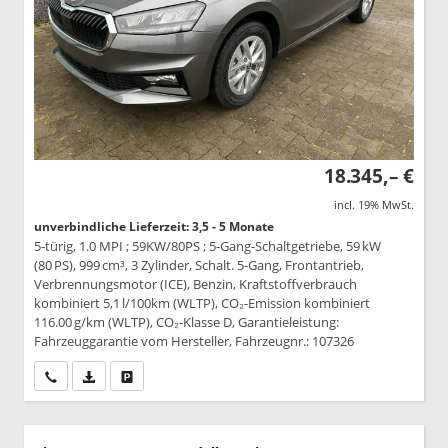
18.345,– €
incl. 19% MwSt.
unverbindliche Lieferzeit: 3,5 - 5 Monate
5-türig, 1.0 MPI ; 59KW/80PS ; 5-Gang-Schaltgetriebe, 59 kW
(80 PS), 999 cm³, 3 Zylinder, Schalt. 5-Gang, Frontantrieb,
Verbrennungsmotor (ICE), Benzin, Kraftstoffverbrauch
kombiniert 5,1 l/100km (WLTP), CO₂-Emission kombiniert
116.00 g/km (WLTP), CO₂-Klasse D, Garantieleistung:
Fahrzeuggarantie vom Hersteller, Fahrzeugnr.: 107326
Wir rufen Sie an
PDF-Datei, Fahrzeugexposé drucken
Drucken, parken oder vergleichen