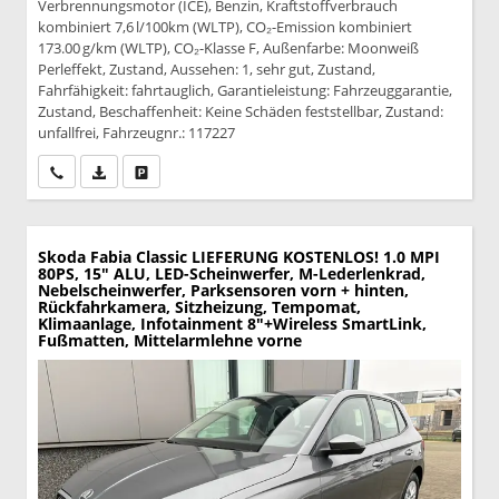
Verbrennungsmotor (ICE), Benzin, Kraftstoffverbrauch
kombiniert 7,6 l/100km (WLTP), CO₂-Emission kombiniert
173.00 g/km (WLTP), CO₂-Klasse F, Außenfarbe: Moonweiß
Perleffekt, Zustand, Aussehen: 1, sehr gut, Zustand,
Fahrfähigkeit: fahrtauglich, Garantieleistung: Fahrzeuggarantie,
Zustand, Beschaffenheit: Keine Schäden feststellbar, Zustand:
unfallfrei, Fahrzeugnr.: 117227
Wir rufen Sie an
PDF-Datei, Fahrzeugexposé drucken
Drucken, parken oder vergleichen
Skoda Fabia
Classic LIEFERUNG KOSTENLOS! 1.0 MPI
80PS, 15" ALU, LED-Scheinwerfer, M-Lederlenkrad,
Nebelscheinwerfer, Parksensoren vorn + hinten,
Rückfahrkamera, Sitzheizung, Tempomat,
Klimaanlage, Infotainment 8"+Wireless SmartLink,
Fußmatten, Mittelarmlehne vorne