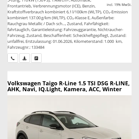
5-türig, 110 kW (150 PS), 1.498 cm³, Automatik,
incl. 19% MwSt.
Frontantrieb, Verbrennungsmotor (ICE), Benzin,
Kraftstoffverbrauch kombiniert 6,1 l/100km (WLTP), CO₂-Emission
kombiniert 137.00 g/km (WLTP), CO₂-Klasse E, Außenfarbe:
Rauchgrau Metallic / Dach sch..., Zustand, Fahrfähigkeit:
fahrtauglich, Garantieleistung: Fahrzeuggarantie, Nichtraucher-
Fahrzeug, Zustand, Beschaffenheit: Scheckheftgepflegt, Zustand:
unfallfrei, Erstzulassung: 01.06.2026, Kilometerstand: 1.000 km,
Fahrzeugnr.: 133484
Wir rufen Sie an
PDF-Datei, Fahrzeugexposé drucken
Drucken, parken oder vergleichen
Volkswagen Taigo
R-Line 1.5 TSI DSG R-LINE,
AHK, Navi, IQ.Light, Kamera, ACC, Winter