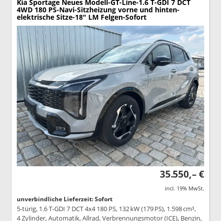
Kia Sportage
Neues Modell-GT-Line-1.6 T-GDI 7 DCT
4WD 180 PS-Navi-Sitzheizung vorne und hinten-
elektrische Sitze-18" LM Felgen-Sofort
35.550,– €
incl. 19% MwSt.
unverbindliche Lieferzeit: Sofort
5-türig, 1.6 T-GDI 7 DCT 4x4 180 PS, 132 kW (179 PS), 1.598 cm³,
4 Zylinder, Automatik, Allrad, Verbrennungsmotor (ICE), Benzin,