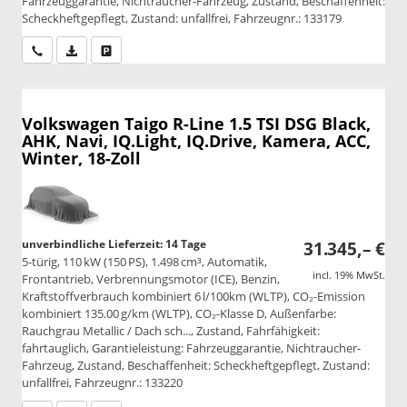
Fahrzeuggarantie, Nichtraucher-Fahrzeug, Zustand, Beschaffenheit:
Scheckheftgepflegt, Zustand: unfallfrei, Fahrzeugnr.: 133179
Wir rufen Sie an
PDF-Datei, Fahrzeugexposé drucken
Drucken, parken oder vergleichen
Volkswagen Taigo
R-Line 1.5 TSI DSG Black,
AHK, Navi, IQ.Light, IQ.Drive, Kamera, ACC,
Winter, 18-Zoll
unverbindliche Lieferzeit:
14 Tage
31.345,– €
5-türig, 110 kW (150 PS), 1.498 cm³, Automatik,
incl. 19% MwSt.
Frontantrieb, Verbrennungsmotor (ICE), Benzin,
Kraftstoffverbrauch kombiniert 6 l/100km (WLTP), CO₂-Emission
kombiniert 135.00 g/km (WLTP), CO₂-Klasse D, Außenfarbe:
Rauchgrau Metallic / Dach sch..., Zustand, Fahrfähigkeit:
fahrtauglich, Garantieleistung: Fahrzeuggarantie, Nichtraucher-
Fahrzeug, Zustand, Beschaffenheit: Scheckheftgepflegt, Zustand:
unfallfrei, Fahrzeugnr.: 133220