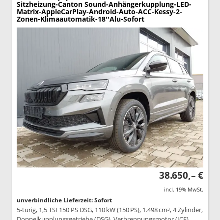
Sitzheizung-Canton Sound-Anhängerkupplung-LED-
Matrix-AppleCarPlay-Android-Auto-ACC-Kessy-2-
Zonen-Klimaautomatik-18''Alu-Sofort
38.650,– €
incl. 19% MwSt.
unverbindliche Lieferzeit: Sofort
5-türig, 1,5 TSI 150 PS DSG, 110 kW (150 PS), 1.498 cm³, 4 Zylinder,
Doppelkupplungsgetriebe (DSG), Verbrennungsmotor (ICE),