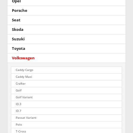
Opel
Porsche
Seat
Skoda
Suzuki
Toyota
Volkswagen
Caddy Cargo
Caddy Maxi
Crafter
Golf
Golf Variant
ID.3
ID.7
Passat Variant
Polo
T-Cross