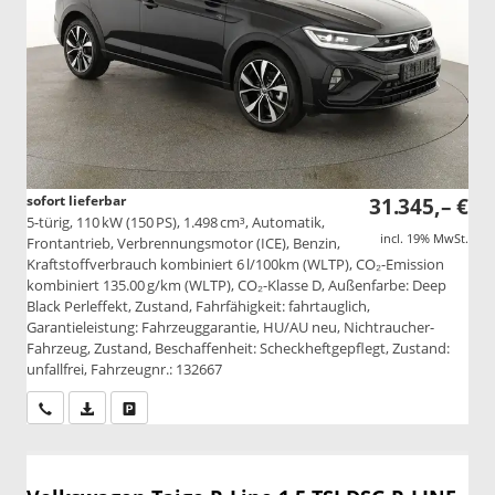
sofort lieferbar
31.345,– €
5-türig, 110 kW (150 PS), 1.498 cm³, Automatik,
incl. 19% MwSt.
Frontantrieb, Verbrennungsmotor (ICE), Benzin,
Kraftstoffverbrauch kombiniert 6 l/100km (WLTP), CO₂-Emission
kombiniert 135.00 g/km (WLTP), CO₂-Klasse D, Außenfarbe: Deep
Black Perleffekt, Zustand, Fahrfähigkeit: fahrtauglich,
Garantieleistung: Fahrzeuggarantie, HU/AU neu, Nichtraucher-
Fahrzeug, Zustand, Beschaffenheit: Scheckheftgepflegt, Zustand:
unfallfrei, Fahrzeugnr.: 132667
Wir rufen Sie an
PDF-Datei, Fahrzeugexposé drucken
Drucken, parken oder vergleichen