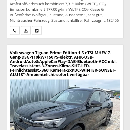
Kraftstoffverbrauch kombiniert 7,3 l/100km (WLTP), CO₂-
Emission kombiniert 177.00 g/km (WLTP), CO₂-Klasse G,
Außenfarbe: Wolfgrau, Zustand, Aussehen: 1, sehr gut,
Nichtraucher-Fahrzeug, Zustand: unfallfrei, Fahrzeugnr.: 132456
Wir rufen Sie an
PDF-Datei, Fahrzeugexposé drucken
Drucken, parken oder vergleichen
Volkswagen Tiguan
Prime Edition 1.5 eTSI MHEV 7-
Gang-DSG-110kW/150PS-elektr. AHK-USB-
AndroidAuto&AppleCarPlay-DAB-Bluetooth-ACC inkl.
Travelassistent-3-Zonen-Klima-SHZ-LED-
Fernlichtassist.-360°Kamera-2xPDC-WINTER-SUNSET-
ALU18"-Ambientelicht-sofort verfügbar