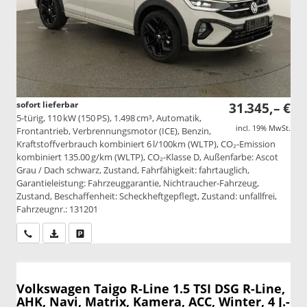
sofort lieferbar
31.345,– €
5-türig, 110 kW (150 PS), 1.498 cm³, Automatik,
incl. 19% MwSt.
Frontantrieb, Verbrennungsmotor (ICE), Benzin,
Kraftstoffverbrauch kombiniert 6 l/100km (WLTP), CO₂-Emission
kombiniert 135.00 g/km (WLTP), CO₂-Klasse D, Außenfarbe: Ascot
Grau / Dach schwarz, Zustand, Fahrfähigkeit: fahrtauglich,
Garantieleistung: Fahrzeuggarantie, Nichtraucher-Fahrzeug,
Zustand, Beschaffenheit: Scheckheftgepflegt, Zustand: unfallfrei,
Fahrzeugnr.: 131201
Wir rufen Sie an
PDF-Datei, Fahrzeugexposé drucken
Drucken, parken oder vergleichen
Volkswagen Taigo
R-Line 1.5 TSI DSG R-Line,
AHK, Navi, Matrix, Kamera, ACC, Winter, 4 J.-