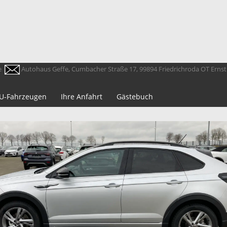
e
Autohaus Geffe, Cumbacher Straße 17, 99894 Friedrichroda OT Erns
 EU-Fahrzeugen
Ihre Anfahrt
Gästebuch