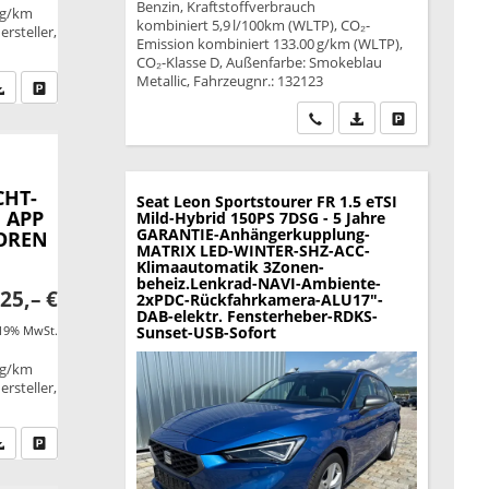
Benzin, Kraftstoffverbrauch
 g/km
kombiniert 5,9 l/100km (WLTP), CO₂-
rsteller,
Emission kombiniert 133.00 g/km (WLTP),
CO₂-Klasse D, Außenfarbe: Smokeblau
Metallic, Fahrzeugnr.: 132123
fen Sie an
PDF-Datei, Fahrzeugexposé drucken
Drucken, parken oder vergleichen
Wir rufen Sie an
PDF-Datei, Fahrzeu
Drucken, park
CHT-
Seat Leon Sportstourer
FR 1.5 eTSI
 APP
Mild-Hybrid 150PS 7DSG - 5 Jahre
GARANTIE-Anhängerkupplung-
SOREN
MATRIX LED-WINTER-SHZ-ACC-
Klimaautomatik 3Zonen-
beheiz.Lenkrad-NAVI-Ambiente-
25,– €
2xPDC-Rückfahrkamera-ALU17"-
DAB-elektr. Fensterheber-RDKS-
 19% MwSt.
Sunset-USB-Sofort
 g/km
rsteller,
fen Sie an
PDF-Datei, Fahrzeugexposé drucken
Drucken, parken oder vergleichen