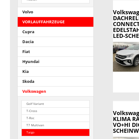
Volkswag
Volvo
DACHREL
VORLAUFFAHRZEUGE
CONNECT/
EDELSTA
Cupra
LED-SCHE
Dacia
Fiat
Hyundai
Kia
Skoda
Volkswagen
Golf Variant
T-Cross
Volkswag
KLIMA R
T-Roc
VO+HI DI
T7 Multivan
SCHEINW.
Taigo