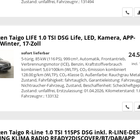
Zustand: unfallfrei, Fahrzeugnr.: 131494
Wir ru
en Taigo
LIFE 1.0 TSI DSG Life, LED, Kamera, APP-
Winter, 17-Zoll
sofort lieferbar
24.5
5-türig, 85 kW (116 PS), 999 cm³, Automatik, Frontantrieb,
Verbrennungsmotor (ICE), Benzin, Kraftstoffverbrauch
incl.
kombiniert 5,6 l/100km (WLTP), CO₂-Emission kombiniert
128.00 g/km (WLTP), CO₂-Klasse D, Außenfarbe: Rauchgrau Metall
Zustand, Fahrfähigkeit: fahrtauglich, Garantieleistung: Fahrzeug
Nichtraucher-Fahrzeug, Zustand, Beschaffenheit: Scheckheftgepf
Zustand: unfallfrei, Erstzulassung: 01.04.2026, Kilometerstand: 1
Fahrzeugnr.: 133132
Wir ru
en Taigo
R-Line 1.0 TSI 115PS DSG inkl. R-LINE-DE
ING KLIMA RADIO READY2DISCOVER/BT/DAB/APP