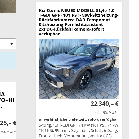
Kia Stonic
NEUES MODELL-Style-1,0
T-GDI GPF (101 PS )-Navi-Sitzheizung-
Rückfahrkamera-DAB-Tempomat-
Sitzheizung-Fernlichtassistent-
2xPDC-Rückfahrkamera-sofort
verfügbar
MA
VO+HI
22.340,– €
.
incl. 19% MwSt.
unverbindliche Lieferzeit: sofort verfügbar
25,– €
5-türig, 1,0 T-GDI GPF 74 KW (101 PS), 74 kW
(101 PS), 999 cm³, 3 Zylinder, Schalt. 6-Gang,
 19% MwSt.
Frontantrieb, Verbrennungsmotor (ICE),