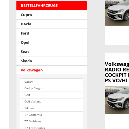
BESTELLFAHRZEUGE
Cupra
Dacia
Ford
Opel
Seat
Skoda
Volkswag
RADIO R
Volkswagen
COCKPIT
PS VO/HI
Caddy
Caddy Cargo
Golf
Golf Variant
T-Cross
T7 California
T7 Multivan
T7 Transporter