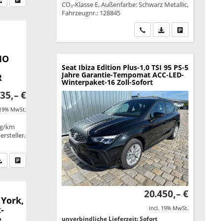
CO₂-Klasse E, Außenfarbe: Schwarz Metallic,
Fahrzeugnr.: 128845
Wir rufen Sie an
PDF-Datei, Fahrzeu
Drucken, park
IO
Seat Ibiza
Edition Plus-1,0 TSI 95 PS-5
Jahre Garantie-Tempomat ACC-LED-
R
Winterpaket-16 Zoll-Sofort
35,– €
 19% MwSt.
 g/km
rsteller,
fen Sie an
PDF-Datei, Fahrzeugexposé drucken
Drucken, parken oder vergleichen
20.450,– €
 York,
-
incl. 19% MwSt.
e
unverbindliche Lieferzeit: Sofort