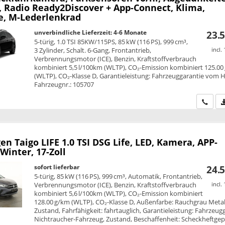
, Radio Ready2Discover + App-Connect, Klima,
ze, M-Lederlenkrad
unverbindliche Lieferzeit: 4-6 Monate
23.5
5-türig, 1.0 TSI 85KW/115PS, 85 kW (116 PS), 999 cm³,
3 Zylinder, Schalt. 6-Gang, Frontantrieb,
incl.
Verbrennungsmotor (ICE), Benzin, Kraftstoffverbrauch
kombiniert 5,5 l/100km (WLTP), CO₂-Emission kombiniert 125.00
(WLTP), CO₂-Klasse D, Garantieleistung: Fahrzeuggarantie vom He
Fahrzeugnr.: 105707
Wir ru
en Taigo
LIFE 1.0 TSI DSG Life, LED, Kamera, APP-
Winter, 17-Zoll
sofort lieferbar
24.5
5-türig, 85 kW (116 PS), 999 cm³, Automatik, Frontantrieb,
Verbrennungsmotor (ICE), Benzin, Kraftstoffverbrauch
incl.
kombiniert 5,6 l/100km (WLTP), CO₂-Emission kombiniert
128.00 g/km (WLTP), CO₂-Klasse D, Außenfarbe: Rauchgrau Metall
Zustand, Fahrfähigkeit: fahrtauglich, Garantieleistung: Fahrzeug
Nichtraucher-Fahrzeug, Zustand, Beschaffenheit: Scheckheftgepf