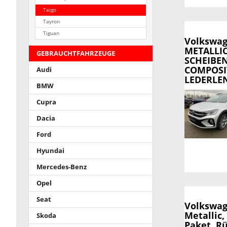
Taigo
Tayron
Tiguan
Volkswag
METALLI
GEBRAUCHTFAHRZEUGE
SCHEIBEN
COMPOSIT
Audi
LEDERLE
BMW
Cupra
Dacia
Ford
Hyundai
Mercedes-Benz
Opel
Seat
Volkswag
Metallic,
Skoda
Paket, R