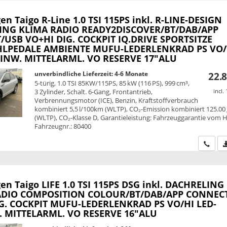
en Taigo
R-Line 1.0 TSI 115PS inkl. R-LINE-DESIGN
ING KLIMA RADIO READY2DISCOVER/BT/DAB/APP
USB VO+HI DIG. COCKPIT IQ.DRIVE SPORTSITZE
HLPEDALE AMBIENTE MUFU-LEDERLENKRAD PS VO/
INW. MITTELARML. VO RESERVE 17"ALU
unverbindliche Lieferzeit: 4-6 Monate
22.8
5-türig, 1.0 TSI 85KW/115PS, 85 kW (116 PS), 999 cm³,
3 Zylinder, Schalt. 6-Gang, Frontantrieb,
incl.
Verbrennungsmotor (ICE), Benzin, Kraftstoffverbrauch
kombiniert 5,5 l/100km (WLTP), CO₂-Emission kombiniert 125.00
(WLTP), CO₂-Klasse D, Garantieleistung: Fahrzeuggarantie vom He
Fahrzeugnr.: 80400
Wir ru
en Taigo
LIFE 1.0 TSI 115PS DSG inkl. DACHRELING
ADIO COMPOSITION COLOUR/BT/DAB/APP CONNEC
G. COCKPIT MUFU-LEDERLENKRAD PS VO/HI LED-
 MITTELARML. VO RESERVE 16"ALU