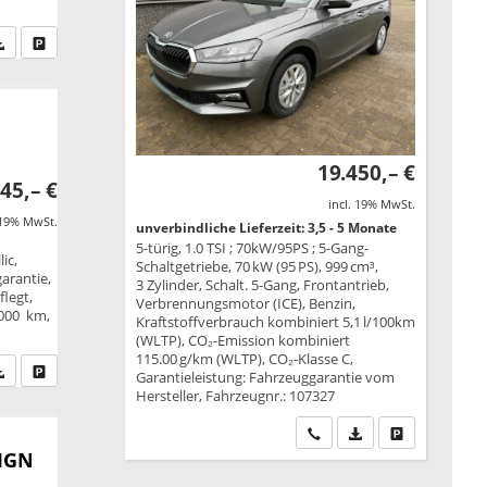
fen Sie an
PDF-Datei, Fahrzeugexposé drucken
Drucken, parken oder vergleichen
19.450,– €
45,– €
incl. 19% MwSt.
 19% MwSt.
unverbindliche Lieferzeit: 3,5 - 5 Monate
5-türig, 1.0 TSI ; 70kW/95PS ; 5-Gang-
ic,
Schaltgetriebe, 70 kW (95 PS), 999 cm³,
garantie,
3 Zylinder, Schalt. 5-Gang, Frontantrieb,
legt,
Verbrennungsmotor (ICE), Benzin,
.000 km,
Kraftstoffverbrauch kombiniert 5,1 l/100km
(WLTP), CO₂-Emission kombiniert
115.00 g/km (WLTP), CO₂-Klasse C,
fen Sie an
PDF-Datei, Fahrzeugexposé drucken
Drucken, parken oder vergleichen
Garantieleistung: Fahrzeuggarantie vom
Hersteller, Fahrzeugnr.: 107327
Wir rufen Sie an
PDF-Datei, Fahrzeu
Drucken, park
SIGN