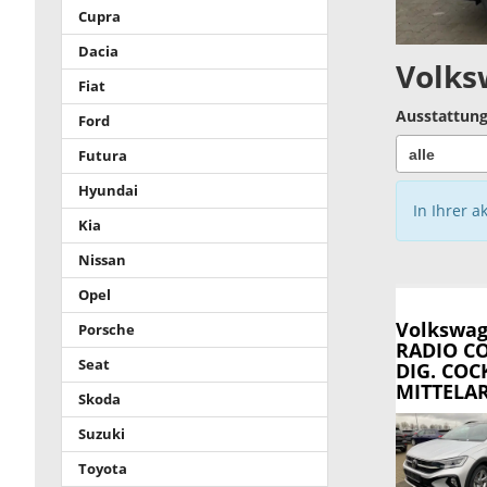
Cupra
Dacia
Volks
Fiat
Ausstattung
Ford
Futura
Hyundai
In Ihrer a
Kia
Nissan
Opel
Volkswag
Porsche
RADIO C
Seat
DIG. COC
MITTELAR
Skoda
Suzuki
Toyota