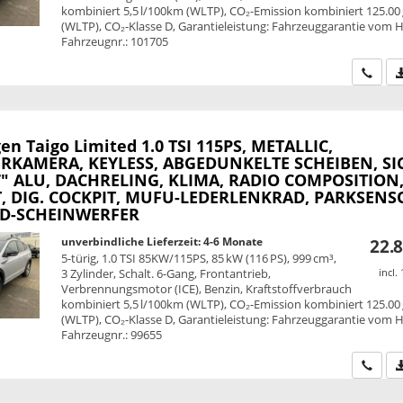
kombiniert 5,5 l/100km (WLTP), CO₂-Emission kombiniert 125.00
(WLTP), CO₂-Klasse D, Garantieleistung: Fahrzeuggarantie vom He
Fahrzeugnr.: 101705
Wir ru
en Taigo
Limited 1.0 TSI 115PS, METALLIC,
KAMERA, KEYLESS, ABGEDUNKELTE SCHEIBEN, SI
7" ALU, DACHRELING, KLIMA, RADIO COMPOSITION,
, DIG. COCKPIT, MUFU-LEDERLENKRAD, PARKSEN
ED-SCHEINWERFER
unverbindliche Lieferzeit: 4-6 Monate
22.8
5-türig, 1.0 TSI 85KW/115PS, 85 kW (116 PS), 999 cm³,
3 Zylinder, Schalt. 6-Gang, Frontantrieb,
incl.
Verbrennungsmotor (ICE), Benzin, Kraftstoffverbrauch
kombiniert 5,5 l/100km (WLTP), CO₂-Emission kombiniert 125.00
(WLTP), CO₂-Klasse D, Garantieleistung: Fahrzeuggarantie vom He
Fahrzeugnr.: 99655
Wir ru