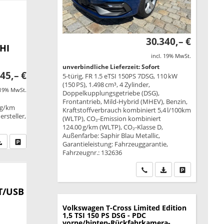
30.340,– €
HI
incl. 19% MwSt.
unverbindliche Lieferzeit: Sofort
45,– €
5-türig, FR 1.5 eTSI 150PS 7DSG, 110 kW
(150 PS), 1.498 cm³, 4 Zylinder,
 19% MwSt.
Doppelkupplungsgetriebe (DSG),
Frontantrieb, Mild-Hybrid (MHEV), Benzin,
 g/km
Kraftstoffverbrauch kombiniert 5,4 l/100km
rsteller,
(WLTP), CO₂-Emission kombiniert
124.00 g/km (WLTP), CO₂-Klasse D,
Außenfarbe: Saphir Blau Metallic,
fen Sie an
PDF-Datei, Fahrzeugexposé drucken
Drucken, parken oder vergleichen
Garantieleistung: Fahrzeuggarantie,
Fahrzeugnr.: 132636
Wir rufen Sie an
PDF-Datei, Fahrzeu
Drucken, park
T/USB
Volkswagen T-Cross
Limited Edition
1,5 TSI 150 PS DSG - PDC
vorne/hinten-Rückfahrkamera-