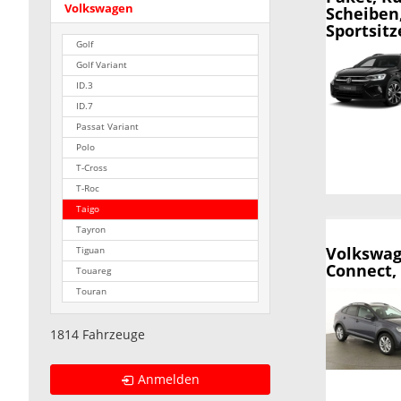
Volkswagen
Scheiben
Sportsit
Golf
Golf Variant
ID.3
ID.7
Passat Variant
Polo
T-Cross
T-Roc
Taigo
Tayron
Volkswag
Tiguan
Connect, 
Touareg
Touran
1814 Fahrzeuge
Anmelden