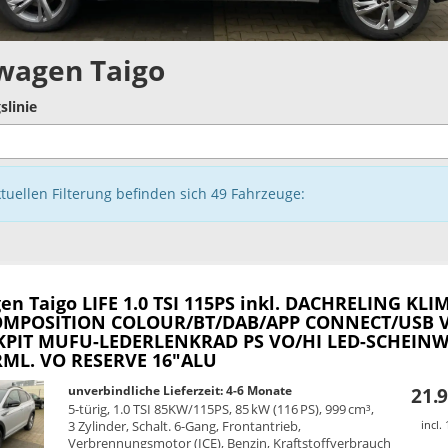
wagen Taigo
slinie
ktuellen Filterung befinden sich
49
Fahrzeuge:
en Taigo
LIFE 1.0 TSI 115PS inkl. DACHRELING KLI
OMPOSITION COLOUR/BT/DAB/APP CONNECT/USB 
KPIT MUFU-LEDERLENKRAD PS VO/HI LED-SCHEINW
ML. VO RESERVE 16"ALU
unverbindliche Lieferzeit: 4-6 Monate
21.9
5-türig, 1.0 TSI 85KW/115PS, 85 kW (116 PS), 999 cm³,
3 Zylinder, Schalt. 6-Gang, Frontantrieb,
incl.
Verbrennungsmotor (ICE), Benzin, Kraftstoffverbrauch