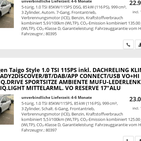
unverbindliche Lieferzeit: 4-6 Monate
22.9
5-türig, 1.0 TSI 85KW/115PS DSG, 85 kW (116 PS), 999 cm³,
3 Zylinder, Autom. 7-Gang, Frontantrieb,
incl.
Verbrennungsmotor (ICE), Benzin, Kraftstoffverbrauch
kombiniert 5,9 l/100km (WLTP), CO₂-Emission kombiniert 135.00
(WLTP), CO₂-Klasse D, Garantieleistung: Fahrzeuggarantie vom He
Fahrzeugnr.: 80395
Wir ru
en Taigo
Style 1.0 TSI 115PS inkl. DACHRELING KL
EADY2DISCOVER/BT/DAB/APP CONNECT/USB VO+HI 
 IQ.DRIVE SPORTSITZE AMBIENTE MUFU-LEDERLEN
 IQ.LIGHT MITTELARML. VO RESERVE 17"ALU
unverbindliche Lieferzeit: 4-6 Monate
23.0
5-türig, 1.0 TSI 85KW/115PS, 85 kW (116 PS), 999 cm³,
3 Zylinder, Schalt. 6-Gang, Frontantrieb,
incl.
Verbrennungsmotor (ICE), Benzin, Kraftstoffverbrauch
kombiniert 5,5 l/100km (WLTP), CO₂-Emission kombiniert 125.00
(WLTP), CO₂-Klasse D, Garantieleistung: Fahrzeuggarantie vom He
Fahrzeugnr.: 80397
Wir ru