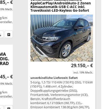
85,– €
AppleCarPlay/AndroidAuto-2 Zonen
Klimaautomatik-USB C-ACC inkl.
 19% MwSt.
TravelAssist-LED-Keyless Go-Sofort
 g/km
rsteller,
fen Sie an
PDF-Datei, Fahrzeugexposé drucken
Drucken, parken oder vergleichen
IMA
DIG.
KRAD
29.150,– €
incl. 19% MwSt.
45,– €
unverbindliche Lieferzeit: Sofort
5-türig, 1,5 TSI 110 KW (150 PS) DSG, 110 kW
 19% MwSt.
(150 PS), 1.498 cm³, 4 Zylinder,
Doppelkupplungsgetriebe (DSG),
 g/km
Frontantrieb, Verbrennungsmotor (ICE),
rsteller,
Benzin, Kraftstoffverbrauch
kombiniert 6,1 l/100km (WLTP), CO₂-
Emission kombiniert 138.00 g/km (WLTP),
fen Sie an
PDF-Datei, Fahrzeugexposé drucken
Drucken, parken oder vergleichen