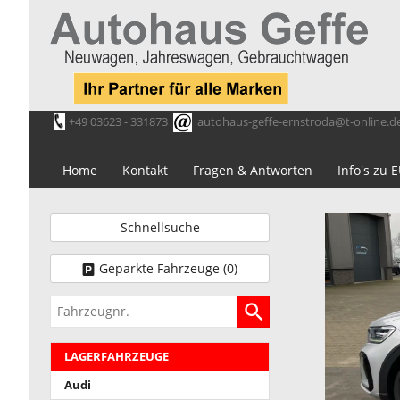
+49 03623 - 331873
autohaus-geffe-ernstroda@t-online.d
Home
Kontakt
Fragen & Antworten
Info's zu
Schnellsuche
Geparkte Fahrzeuge (
0
)
Fahrzeugnr.
LAGERFAHRZEUGE
Audi