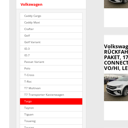
Volkswagen
Caddy Cargo
Caddy Maxi
Crafter
Golf
Golf Variant
Volkswag
ID.3
RÜCKFAHR
ID.7
PAKET, 1
CONNECT
Passat Variant
VO/HI, L
Polo
T-Cross
T-Roc
T7 Multivan
T7 Transporter Kastenwagen
Taigo
Tayron
Tiguan
Touareg
Touran