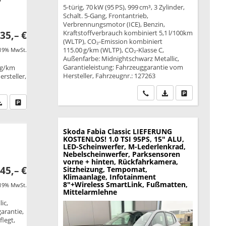
5-türig, 70 kW (95 PS), 999 cm³, 3 Zylinder,
Schalt. 5-Gang, Frontantrieb,
Verbrennungsmotor (ICE), Benzin,
Kraftstoffverbrauch kombiniert 5,1 l/100km
35,– €
(WLTP), CO₂-Emission kombiniert
115.00 g/km (WLTP), CO₂-Klasse C,
 19% MwSt.
Außenfarbe: Midnightschwarz Metallic,
Garantieleistung: Fahrzeuggarantie vom
 g/km
Hersteller, Fahrzeugnr.: 127263
rsteller,
Wir rufen Sie an
PDF-Datei, Fahrzeu
Drucken, park
fen Sie an
PDF-Datei, Fahrzeugexposé drucken
Drucken, parken oder vergleichen
Skoda Fabia
Classic LIEFERUNG
KOSTENLOS! 1.0 TSI 95PS, 15" ALU,
LED-Scheinwerfer, M-Lederlenkrad,
Nebelscheinwerfer, Parksensoren
vorne + hinten, Rückfahrkamera,
45,– €
Sitzheizung, Tempomat,
Klimaanlage, Infotainment
8"+Wireless SmartLink, Fußmatten,
 19% MwSt.
Mittelarmlehne
ic,
garantie,
legt,