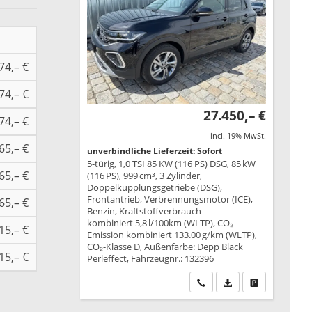
74,– €
74,– €
27.450,– €
74,– €
incl. 19% MwSt.
65,– €
unverbindliche Lieferzeit: Sofort
5-türig, 1,0 TSI 85 KW (116 PS) DSG, 85 kW
65,– €
(116 PS), 999 cm³, 3 Zylinder,
Doppelkupplungsgetriebe (DSG),
Frontantrieb, Verbrennungsmotor (ICE),
65,– €
Benzin, Kraftstoffverbrauch
kombiniert 5,8 l/100km (WLTP), CO₂-
15,– €
Emission kombiniert 133.00 g/km (WLTP),
CO₂-Klasse D, Außenfarbe: Depp Black
15,– €
Perleffect, Fahrzeugnr.: 132396
Wir rufen Sie an
PDF-Datei, Fahrzeu
Drucken, park