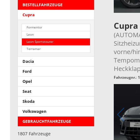
BESTELLFAHRZEUGE
Cupra
Cupra
Formentor
(AUTOMAT
Leon
Sitzheiz
Leon Sportstourer
Terramar
vorne/hi
Tempomat,
Dacia
Heckkla
Ford
Fahrzeugnr.
:
1
Opel
Seat
Skoda
Volkswagen
GEBRAUCHTFAHRZEUGE
1807 Fahrzeuge