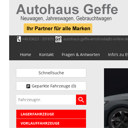
+49 03623 - 331873
autohaus-geffe-ernstroda@t-online.d
Home
Kontakt
Fragen & Antworten
Info's zu
Schnellsuche
Geparkte Fahrzeuge (
0
)
Fahrzeugnr.
LAGERFAHRZEUGE
VORLAUFFAHRZEUGE