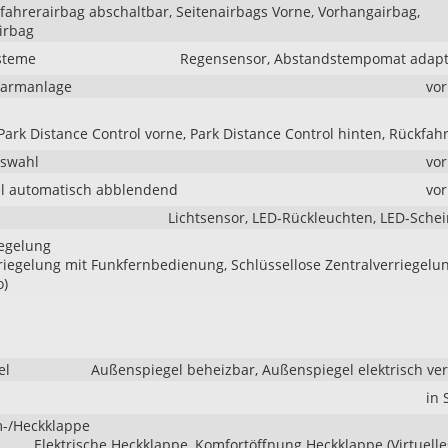
ifahrerairbag abschaltbar, Seitenairbags Vorne, Vorhangairbag,
irbag
steme
Regensensor, Abstandstempomat adapti
larmanlage
vo
Park Distance Control vorne, Park Distance Control hinten, Rückfa
uswahl
vo
l automatisch abblendend
vo
Lichtsensor, LED-Rückleuchten, LED-Sche
iegelung
riegelung mit Funkfernbedienung, Schlüssellose Zentralverriegelu
o)
el
Außenspiegel beheizbar, Außenspiegel elektrisch ver
in
-/Heckklappe
Elektrische Heckklappe, Komfortöffnung Heckklappe (Virtuelle