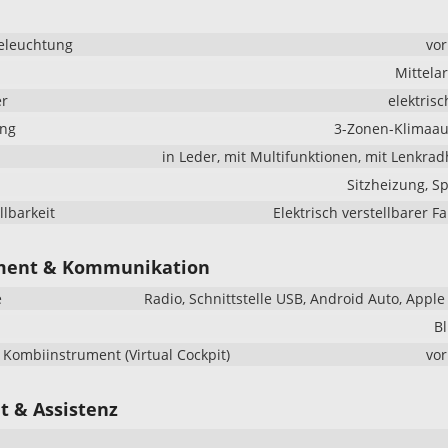
eleuchtung
vo
Mittela
er
elektrisc
ung
3-Zonen-Klimaau
in Leder, mit Multifunktionen, mit Lenkra
Sitzheizung, Sp
llbarkeit
Elektrisch verstellbarer Fa
ment & Kommunikation
e
Radio, Schnittstelle USB, Android Auto, Apple
B
s Kombiinstrument (Virtual Cockpit)
vo
t & Assistenz