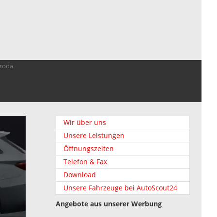
troda
Wir über uns
Unsere Leistungen
Öffnungszeiten
Telefon & Fax
Download
Unsere Fahrzeuge bei AutoScout24
Angebote aus unserer Werbung