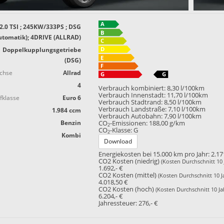
2.0 TSI ; 245KW/333PS ; DSG
utomatik); 4DRIVE (ALLRAD)
Doppelkupplungsgetriebe
(DSG)
achse
Allrad
4
Verbrauch kombiniert:
8,30 l/100km
Verbrauch Innenstadt:
11,70 l/100km
fklasse
Euro 6
Verbrauch Stadtrand:
8,50 l/100km
Verbrauch Landstraße:
7,10 l/100km
1.984 ccm
Verbrauch Autobahn:
7,90 l/100km
Benzin
CO
-Emissionen:
188,00 g/km
2
CO
-Klasse:
G
2
Kombi
Download
Energiekosten bei 15.000 km pro Jahr:
2.17
CO2 Kosten (niedrig)
(Kosten Durchschnitt 10 
1.692,- €
CO2 Kosten (mittel)
(Kosten Durchschnitt 10 J
4.018,50 €
CO2 Kosten (hoch)
(Kosten Durchschnitt 10 Ja
6.204,- €
Jahressteuer:
276,- €