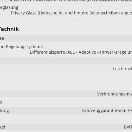
erglasung
Privacy Glass (Heckscheibe und hintere Seitenscheiben abge
Technik
se
und Regelungssysteme
Differentialsperre (ASD), Adaptive Fahrwerksregelu
e
Leichtmet
s
Verbrennungsmoto
en
stung
Fahrzeuggarantie vom He
gel
BVF