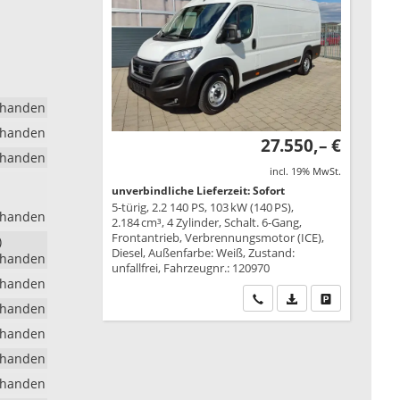
rhanden
rhanden
27.550,– €
rhanden
incl. 19% MwSt.
unverbindliche Lieferzeit: Sofort
5-türig, 2.2 140 PS, 103 kW (140 PS),
rhanden
2.184 cm³, 4 Zylinder, Schalt. 6-Gang,
Frontantrieb, Verbrennungsmotor (ICE),
)
Diesel, Außenfarbe: Weiß, Zustand:
rhanden
unfallfrei, Fahrzeugnr.: 120970
rhanden
Wir rufen Sie an
PDF-Datei, Fahrzeu
Drucken, park
rhanden
rhanden
rhanden
rhanden