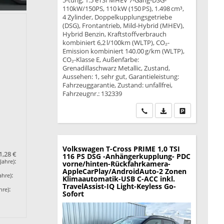
5-türig, 1.5 eTSI MHEV 7-Gang-DSG-
110kW/150PS, 110 kW (150 PS), 1.498 cm³,
4 Zylinder, Doppelkupplungsgetriebe
(DSG), Frontantrieb, Mild-Hybrid (MHEV),
Hybrid Benzin, Kraftstoffverbrauch
kombiniert 6,2 l/100km (WLTP), CO₂-
Emission kombiniert 140.00 g/km (WLTP),
CO₂-Klasse E, Außenfarbe:
Grenadillaschwarz Metallic, Zustand,
Aussehen: 1, sehr gut, Garantieleistung:
Fahrzeuggarantie, Zustand: unfallfrei,
Fahrzeugnr.: 132339
Wir rufen Sie an
PDF-Datei, Fahrzeu
Drucken, park
Volkswagen T-Cross
PRIME 1,0 TSI
1,28 €
116 PS DSG -Anhängerkupplung- PDC
:
Jahre)
vorne/hinten-Rückfahrkamera-
AppleCarPlay/AndroidAuto-2 Zonen
:
ahre)
Klimaautomatik-USB C-ACC inkl.
TravelAssist-IQ Light-Keyless Go-
:
hre)
Sofort