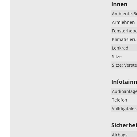
Innen
Ambiente-B
Armlehnen
Fensterheb
Klimatisier
Lenkrad
Sitze
Sitze: Verste
Infotain
Audioanlag
Telefon
Volldigitale
Sicherhei
Airbags