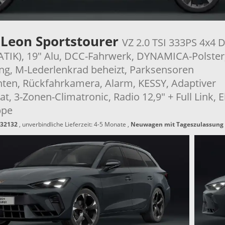
 Leon Sportstourer
VZ 2.0 TSI 333PS 4x4 
IK), 19" Alu, DCC-Fahrwerk, DYNAMICA-Polster
ung, M-Lederlenkrad beheizt, Parksensoren
nten, Rückfahrkamera, Alarm, KESSY, Adaptiver
 3-Zonen-Climatronic, Radio 12,9" + Full Link, El
ppe
32132
, unverbindliche Lieferzeit: 4-5 Monate ,
Neuwagen mit Tageszulassung