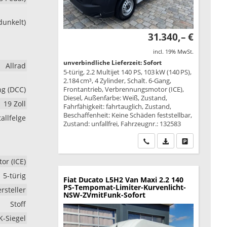
dunkelt)
31.340,– €
incl. 19% MwSt.
unverbindliche Lieferzeit: Sofort
Allrad
5-türig, 2.2 Multijet 140 PS, 103 kW (140 PS),
2.184 cm³, 4 Zylinder, Schalt. 6-Gang,
ng (DCC)
Frontantrieb, Verbrennungsmotor (ICE),
Diesel, Außenfarbe: Weiß, Zustand,
19 Zoll
Fahrfähigkeit: fahrtauglich, Zustand,
Beschaffenheit: Keine Schäden feststellbar,
allfelge
Zustand: unfallfrei, Fahrzeugnr.: 132583
Wir rufen Sie an
PDF-Datei, Fahrzeu
Drucken, park
r (ICE)
5-türig
Fiat Ducato
L5H2 Van Maxi 2.2 140
PS-Tempomat-Limiter-Kurvenlicht-
rsteller
NSW-ZVmitFunk-Sofort
Stoff
K-Siegel