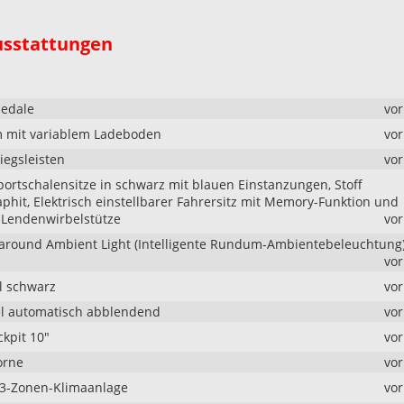
usstattungen
edale
vo
 mit variablem Ladeboden
vo
iegsleisten
vo
ortschalensitze in schwarz mit blauen Einstanzungen, Stoff
phit, Elektrisch einstellbarer Fahrersitz mit Memory-Funktion und
r Lendenwirbelstütze
vo
round Ambient Light (Intelligente Rundum-Ambientebeleuchtung
vo
 schwarz
vo
l automatisch abblendend
vo
ckpit 10"
vo
orne
vo
 3-Zonen-Klimaanlage
vo