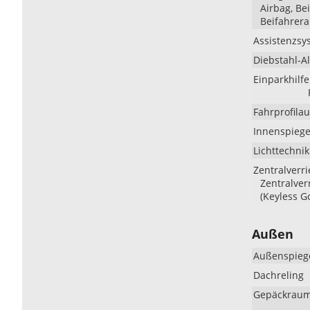
Airbag, Be
Beifahrera
Assistenzsy
Diebstahl-A
Einparkhilfe
Fahrprofila
Innenspiege
Lichttechnik
Zentralverr
Zentralver
(Keyless G
Außen
Außenspieg
Dachreling
Gepäckraum