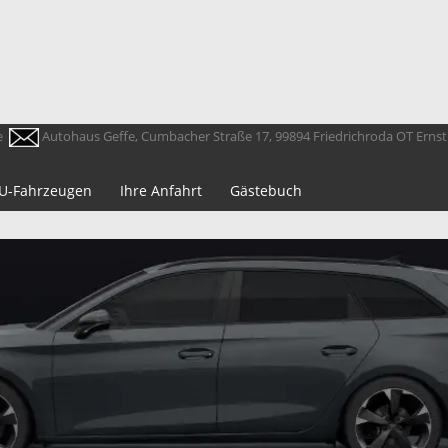
e
Autohaus Geffe, Cumbacher Straße 17, 99894 Friedrichroda OT Erns
 EU-Fahrzeugen
Ihre Anfahrt
Gästebuch