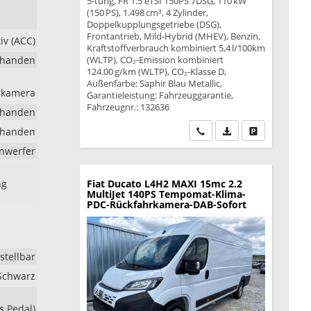
5-türig, FR 1.5 eTSI 150PS 7DSG, 110 kW
(150 PS), 1.498 cm³, 4 Zylinder,
Doppelkupplungsgetriebe (DSG),
Frontantrieb, Mild-Hybrid (MHEV), Benzin,
v (ACC)
Kraftstoffverbrauch kombiniert 5,4 l/100km
rhanden
(WLTP), CO₂-Emission kombiniert
124.00 g/km (WLTP), CO₂-Klasse D,
Außenfarbe: Saphir Blau Metallic,
hrkamera
Garantieleistung: Fahrzeuggarantie,
Fahrzeugnr.: 132636
rhanden
Wir rufen Sie an
PDF-Datei, Fahrzeu
Drucken, park
rhanden
inwerfer
ng
Fiat Ducato
L4H2 MAXI 15mc 2.2
MultiJet 140PS Tempomat-Klima-
PDC-Rückfahrkamera-DAB-Sofort
stellbar
 Schwarz
s Pedal)