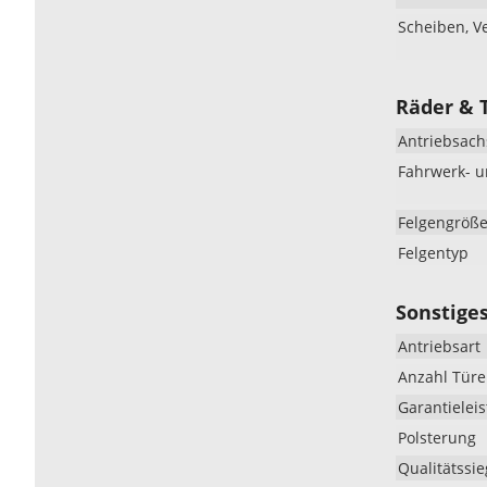
Scheiben, V
Räder & 
Antriebsach
Fahrwerk- 
Felgengröß
Felgentyp
Sonstige
Antriebsart
Anzahl Tür
Garantielei
Polsterung
Qualitätssie