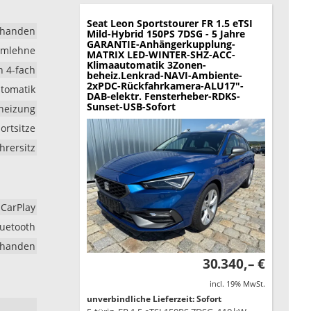
Seat Leon Sportstourer
FR 1.5 eTSI
rhanden
Mild-Hybrid 150PS 7DSG - 5 Jahre
GARANTIE-Anhängerkupplung-
rmlehne
MATRIX LED-WINTER-SHZ-ACC-
Klimaautomatik 3Zonen-
h 4-fach
beheiz.Lenkrad-NAVI-Ambiente-
2xPDC-Rückfahrkamera-ALU17"-
tomatik
DAB-elektr. Fensterheber-RDKS-
Sunset-USB-Sofort
dheizung
ortsitze
hrersitz
 CarPlay
luetooth
rhanden
30.340,– €
incl. 19% MwSt.
unverbindliche Lieferzeit: Sofort