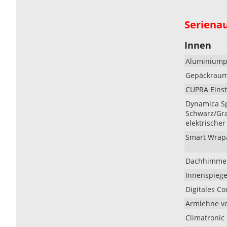
Seriena
Innen
Aluminiump
Gepäckraum
CUPRA Einst
Dynamica Sp
Schwarz/Gra
elektrische
Smart Wrapa
Dachhimmel
Innenspiege
Digitales Co
Armlehne v
Climatronic