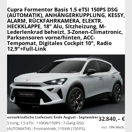
Cupra Formentor
Basis 1.5 eTSI 150PS DSG
(AUTOMATIK), ANHÄNGERKUPPLUNG, KESSY,
ALARM, RÜCKFAHRKAMERA, ELEKTR.
HECKKLAPPE, 18" Alu, Sitzheizung, M-
Lederlenkrad beheizt, 3-Zonen-Climatronic,
Parksensoren vorne/hinten, ACC-
Tempomat, Digitales Cockpit 10", Radio
12,9"+Full-Link
unverbindliche Lieferzeit: Ende August - September
32.840,– €
5-türig, 1.5 eTSI ; 110KW/150PS ; 7-Gang-DSG
incl. 19% MwSt.
(AUTOMATIK) ; Frontantrieb, 110 kW (150 PS),