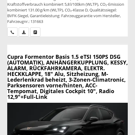
Kraftstoffverbrauch kombiniert 5,8 l/100km (WLTP), CO₂-Emission
kombiniert 131.00 g/km (WLTP), CO₂-Klasse D, Qualitätssiegel:
BVFK-Siegel, Garantieleistung: Fahrzeuggarantie vom Hersteller,
Fahrzeugnr.: 131663
Wir rufen Sie an
PDF-Datei, Fahrzeugexposé drucken
Drucken, parken oder vergleichen
Cupra Formentor
Basis 1.5 eTSI 150PS DSG
(AUTOMATIK), ANHÄNGERKUPPLUNG, KESSY,
ALARM, RÜCKFAHRKAMERA, ELEKTR.
HECKKLAPPE, 18" Alu, Sitzheizung, M-
Lederlenkrad beheizt, 3-Zonen-Climatronic,
Parksensoren vorne/hinten, ACC-
Tempomat, Digitales Cockpit 10", Radio
12,9"+Full-Link