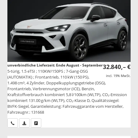
unverbindliche Lieferzeit: Ende August - September
32.840,– €
5-türig, 1.5 eTSI ; 110KW/150PS ; 7-Gang-DSG
incl. 19% MwSt.
(AUTOMATIK) ; Frontantrieb, 110 kW (150 PS),
1.498 cm³, 4 Zylinder, Doppelkupplungsgetriebe (DSG),
Frontantrieb, Verbrennungsmotor (ICE), Benzin,
Kraftstoffverbrauch kombiniert 5,8 l/100km (WLTP), CO₂-Emission
kombiniert 131.00 g/km (WLTP), CO₂-Klasse D, Qualitätssiegel:
BVFK-Siegel, Garantieleistung: Fahrzeuggarantie vom Hersteller,
Fahrzeugnr.: 131668
Wir rufen Sie an
PDF-Datei, Fahrzeugexposé drucken
Drucken, parken oder vergleichen