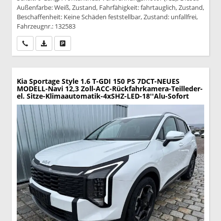
Außenfarbe: Weiß, Zustand, Fahrfähigkeit: fahrtauglich, Zustand,
Beschaffenheit: Keine Schäden feststellbar, Zustand: unfallfrei,
Fahrzeugnr.: 132583
Wir rufen Sie an
PDF-Datei, Fahrzeugexposé drucken
Drucken, parken oder vergleichen
Kia Sportage
Style 1.6 T-GDI 150 PS 7DCT-NEUES
MODELL-Navi 12,3 Zoll-ACC-Rückfahrkamera-Teilleder-
el. Sitze-Klimaautomatik-4xSHZ-LED-18''Alu-Sofort