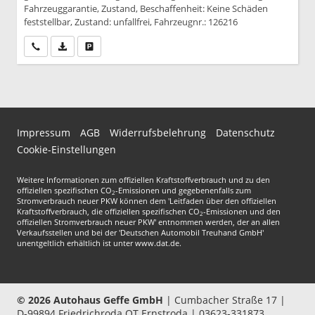
Fahrzeuggarantie, Zustand, Beschaffenheit: Keine Schäden
feststellbar, Zustand: unfallfrei, Fahrzeugnr.: 126216
Wir rufen Sie an
PDF-Datei, Fahrzeugexposé drucken
Drucken, parken oder vergleichen
Impressum
AGB
Widerrufsbelehrung
Datenschutz
Cookie-Einstellungen
Weitere Informationen zum offiziellen Kraftstoffverbrauch und zu den
offiziellen spezifischen CO
-Emissionen und gegebenenfalls zum
2
Stromverbrauch neuer PKW können dem 'Leitfaden über den offiziellen
Kraftstoffverbrauch, die offiziellen spezifischen CO
-Emissionen und den
2
offiziellen Stromverbrauch neuer PKW' entnommen werden, der an allen
Verkaufsstellen und bei der 'Deutschen Automobil Treuhand GmbH'
unentgeltlich erhältlich ist unter www.dat.de.
© 2026
Autohaus Geffe GmbH
|
Cumbacher Straße 17
|
D-99894
Friedrichroda OT Ernstroda |
03623-331873