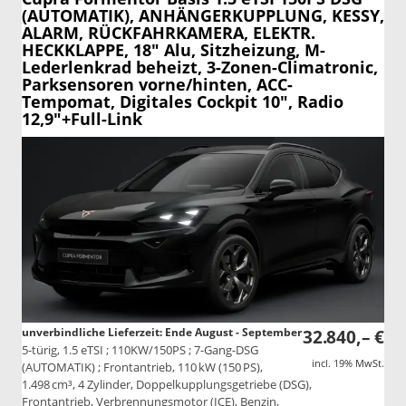
(AUTOMATIK), ANHÄNGERKUPPLUNG, KESSY,
ALARM, RÜCKFAHRKAMERA, ELEKTR.
HECKKLAPPE, 18" Alu, Sitzheizung, M-
Lederlenkrad beheizt, 3-Zonen-Climatronic,
Parksensoren vorne/hinten, ACC-
Tempomat, Digitales Cockpit 10", Radio
12,9"+Full-Link
unverbindliche Lieferzeit: Ende August - September
32.840,– €
5-türig, 1.5 eTSI ; 110KW/150PS ; 7-Gang-DSG
incl. 19% MwSt.
(AUTOMATIK) ; Frontantrieb, 110 kW (150 PS),
1.498 cm³, 4 Zylinder, Doppelkupplungsgetriebe (DSG),
Frontantrieb, Verbrennungsmotor (ICE), Benzin,