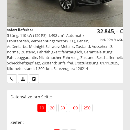
sofort lieferbar
32.845,– €
5-türig, 110 kW (150 PS), 1.498 cm³, Automatik,
incl. 19% MwSt.
Frontantrieb, Verbrennungsmotor (ICE), Benzin,
Außenfarbe: Midnight Schwarz Metallic, Zustand, Aussehen: 3,
normal, Zustand, Fahrfähigkeit: fahrtauglich, Garantieleistung:
Fahrzeuggarantie, Nichtraucher-Fahrzeug, Zustand, Beschaffenheit:
Scheckheftgepflegt, Zustand: unfallfrei, Erstzulassung: 01.11.2025,
Kilometerstand: 1.300 km, Fahrzeugnr.: 126214
Wir rufen Sie an
PDF-Datei, Fahrzeugexposé drucken
Drucken, parken oder vergleichen
Datensätze pro Seite:
10
20
50
100
250
Seiten: