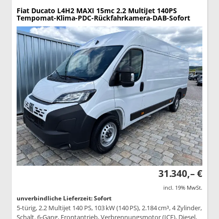
Fiat Ducato
L4H2 MAXI 15mc 2.2 MultiJet 140PS
Tempomat-Klima-PDC-Rückfahrkamera-DAB-Sofort
31.340,– €
incl. 19% MwSt.
unverbindliche Lieferzeit: Sofort
5-türig, 2.2 Multijet 140 PS, 103 kW (140 PS), 2.184 cm³, 4 Zylinder,
Schalt. 6-Gang, Frontantrieb, Verbrennungsmotor (ICE), Diesel,