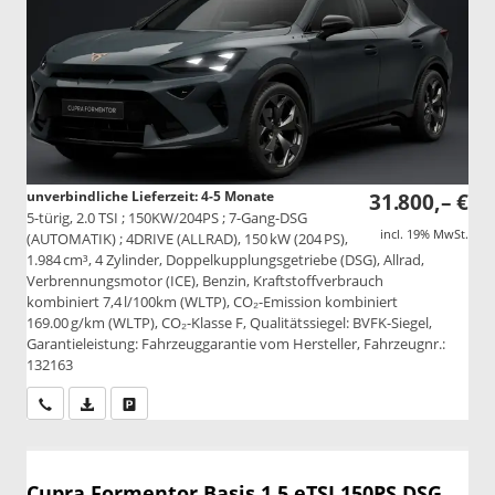
unverbindliche Lieferzeit: 4-5 Monate
31.800,– €
5-türig, 2.0 TSI ; 150KW/204PS ; 7-Gang-DSG
incl. 19% MwSt.
(AUTOMATIK) ; 4DRIVE (ALLRAD), 150 kW (204 PS),
1.984 cm³, 4 Zylinder, Doppelkupplungsgetriebe (DSG), Allrad,
Verbrennungsmotor (ICE), Benzin, Kraftstoffverbrauch
kombiniert 7,4 l/100km (WLTP), CO₂-Emission kombiniert
169.00 g/km (WLTP), CO₂-Klasse F, Qualitätssiegel: BVFK-Siegel,
Garantieleistung: Fahrzeuggarantie vom Hersteller, Fahrzeugnr.:
132163
Wir rufen Sie an
PDF-Datei, Fahrzeugexposé drucken
Drucken, parken oder vergleichen
Cupra Formentor
Basis 1.5 eTSI 150PS DSG