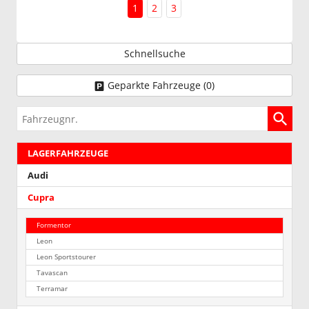
1
2
3
Schnellsuche
Geparkte Fahrzeuge (
0
)
Fahrzeugnr.
LAGERFAHRZEUGE
Audi
Cupra
Formentor
Leon
Leon Sportstourer
Tavascan
Terramar