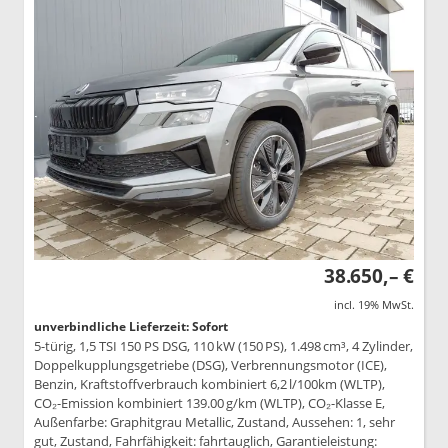
38.650,– €
incl. 19% MwSt.
unverbindliche Lieferzeit: Sofort
5-türig, 1,5 TSI 150 PS DSG, 110 kW (150 PS), 1.498 cm³, 4 Zylinder,
Doppelkupplungsgetriebe (DSG), Verbrennungsmotor (ICE),
Benzin, Kraftstoffverbrauch kombiniert 6,2 l/100km (WLTP),
CO₂-Emission kombiniert 139.00 g/km (WLTP), CO₂-Klasse E,
Außenfarbe: Graphitgrau Metallic, Zustand, Aussehen: 1, sehr
gut, Zustand, Fahrfähigkeit: fahrtauglich, Garantieleistung: