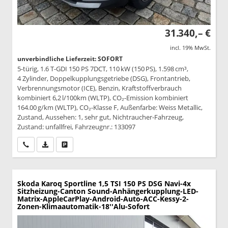
31.340,– €
incl. 19% MwSt.
unverbindliche Lieferzeit: SOFORT
5-türig, 1.6 T-GDI 150 PS 7DCT, 110 kW (150 PS), 1.598 cm³,
4 Zylinder, Doppelkupplungsgetriebe (DSG), Frontantrieb,
Verbrennungsmotor (ICE), Benzin, Kraftstoffverbrauch
kombiniert 6,2 l/100km (WLTP), CO₂-Emission kombiniert
164.00 g/km (WLTP), CO₂-Klasse F, Außenfarbe: Weiss Metallic,
Zustand, Aussehen: 1, sehr gut, Nichtraucher-Fahrzeug,
Zustand: unfallfrei, Fahrzeugnr.: 133097
Wir rufen Sie an
PDF-Datei, Fahrzeugexposé drucken
Drucken, parken oder vergleichen
Skoda Karoq
Sportline 1,5 TSI 150 PS DSG Navi-4x
Sitzheizung-Canton Sound-Anhängerkupplung-LED-
Matrix-AppleCarPlay-Android-Auto-ACC-Kessy-2-
Zonen-Klimaautomatik-18''Alu-Sofort