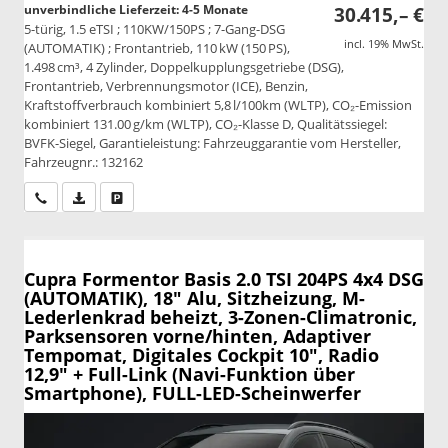
unverbindliche Lieferzeit: 4-5 Monate
30.415,– €
5-türig, 1.5 eTSI ; 110KW/150PS ; 7-Gang-DSG
incl. 19% MwSt.
(AUTOMATIK) ; Frontantrieb, 110 kW (150 PS),
1.498 cm³, 4 Zylinder, Doppelkupplungsgetriebe (DSG),
Frontantrieb, Verbrennungsmotor (ICE), Benzin,
Kraftstoffverbrauch kombiniert 5,8 l/100km (WLTP), CO₂-Emission
kombiniert 131.00 g/km (WLTP), CO₂-Klasse D, Qualitätssiegel:
BVFK-Siegel, Garantieleistung: Fahrzeuggarantie vom Hersteller,
Fahrzeugnr.: 132162
Wir rufen Sie an
PDF-Datei, Fahrzeugexposé drucken
Drucken, parken oder vergleichen
Cupra Formentor
Basis 2.0 TSI 204PS 4x4 DSG
(AUTOMATIK), 18" Alu, Sitzheizung, M-
Lederlenkrad beheizt, 3-Zonen-Climatronic,
Parksensoren vorne/hinten, Adaptiver
Tempomat, Digitales Cockpit 10", Radio
12,9" + Full-Link (Navi-Funktion über
Smartphone), FULL-LED-Scheinwerfer