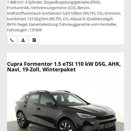
1.498 cm³, 4 Zylinder, Doppelkupplungsgetriebe (DSG),
Frontantrieb, Verbrennungsmotor (ICE), Benzin,
Kraftstoffverbrauch kombiniert 5,8 l/100km (WLTP), CO₂-Emission
kombiniert 131.00 g/km (WLTP), CO₂-Klasse D, Qualitätssiegel:
BVFK-Siegel, Garantieleistung: Fahrzeuggarantie vom Hersteller,
Fahrzeugnr.: 131669
Wir rufen Sie an
PDF-Datei, Fahrzeugexposé drucken
Drucken, parken oder vergleichen
Cupra Formentor
1.5 eTSI 110 kW DSG, AHK,
Navi, 19-Zoll, Winterpaket