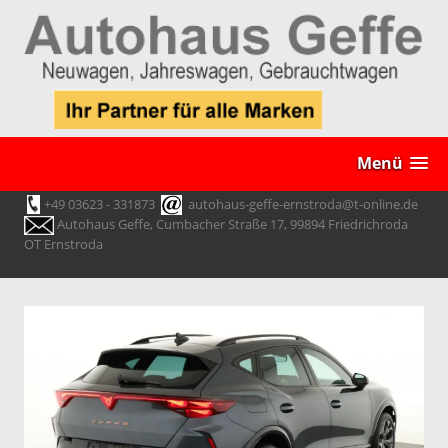
Menü
+49 03623 - 331873
autohaus-geffe-ernstroda@t-online.de
Autohaus Geffe, Cumbacher Straße 17, 99894 Friedrichroda
OT Ernstroda