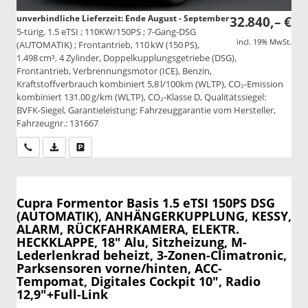
unverbindliche Lieferzeit: Ende August - September
32.840,– €
5-türig, 1.5 eTSI ; 110KW/150PS ; 7-Gang-DSG
incl. 19% MwSt.
(AUTOMATIK) ; Frontantrieb, 110 kW (150 PS),
1.498 cm³, 4 Zylinder, Doppelkupplungsgetriebe (DSG),
Frontantrieb, Verbrennungsmotor (ICE), Benzin,
Kraftstoffverbrauch kombiniert 5,8 l/100km (WLTP), CO₂-Emission
kombiniert 131.00 g/km (WLTP), CO₂-Klasse D, Qualitätssiegel:
BVFK-Siegel, Garantieleistung: Fahrzeuggarantie vom Hersteller,
Fahrzeugnr.: 131667
Wir rufen Sie an
PDF-Datei, Fahrzeugexposé drucken
Drucken, parken oder vergleichen
Cupra Formentor
Basis 1.5 eTSI 150PS DSG
(AUTOMATIK), ANHÄNGERKUPPLUNG, KESSY,
ALARM, RÜCKFAHRKAMERA, ELEKTR.
HECKKLAPPE, 18" Alu, Sitzheizung, M-
Lederlenkrad beheizt, 3-Zonen-Climatronic,
Parksensoren vorne/hinten, ACC-
Tempomat, Digitales Cockpit 10", Radio
12,9"+Full-Link