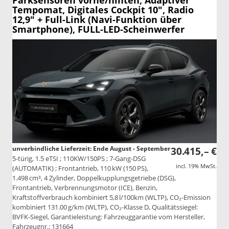
Parksensoren vorne/hinten, Adaptiver
Tempomat, Digitales Cockpit 10", Radio
12,9" + Full-Link (Navi-Funktion über
Smartphone), FULL-LED-Scheinwerfer
unverbindliche Lieferzeit: Ende August - September
30.415,– €
5-türig, 1.5 eTSI ; 110KW/150PS ; 7-Gang-DSG
incl. 19% MwSt.
(AUTOMATIK) ; Frontantrieb, 110 kW (150 PS),
1.498 cm³, 4 Zylinder, Doppelkupplungsgetriebe (DSG),
Frontantrieb, Verbrennungsmotor (ICE), Benzin,
Kraftstoffverbrauch kombiniert 5,8 l/100km (WLTP), CO₂-Emission
kombiniert 131.00 g/km (WLTP), CO₂-Klasse D, Qualitätssiegel:
BVFK-Siegel, Garantieleistung: Fahrzeuggarantie vom Hersteller,
Fahrzeugnr.: 131664