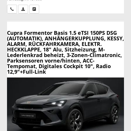
Wir rufen Sie an
PDF-Datei, Fahrzeugexposé drucken
Drucken, parken oder vergleichen
Cupra Formentor
Basis 1.5 eTSI 150PS DSG
(AUTOMATIK), ANHÄNGERKUPPLUNG, KESSY,
ALARM, RÜCKFAHRKAMERA, ELEKTR.
HECKKLAPPE, 18" Alu, Sitzheizung, M-
Lederlenkrad beheizt, 3-Zonen-Climatronic,
Parksensoren vorne/hinten, ACC-
Tempomat, Digitales Cockpit 10", Radio
12,9"+Full-Link