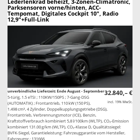
Lederlenkrad beheizt, 3-Zonen-Climatronic,
Parksensoren vorne/hinten, ACC-
Tempomat, Digitales Cockpit 10", Radio
12,9"+Full-Link
unverbindliche Lieferzeit: Ende August - September
32.840,– €
5-türig, 1.5 eTSI ; 110KW/150PS ; 7-Gang-DSG
incl. 19% MwSt.
(AUTOMATIK) ; Frontantrieb, 110 kW (150 PS),
1.498 cm³, 4 Zylinder, Doppelkupplungsgetriebe (DSG),
Frontantrieb, Verbrennungsmotor (ICE), Benzin,
Kraftstoffverbrauch kombiniert 5,8 l/100km (WLTP), CO₂-Emission
kombiniert 131.00 g/km (WLTP), CO₂-Klasse D, Qualitätssiegel:
BVFK-Siegel, Garantieleistung: Fahrzeuggarantie vom Hersteller,
Fahrzeugnr.: 131666