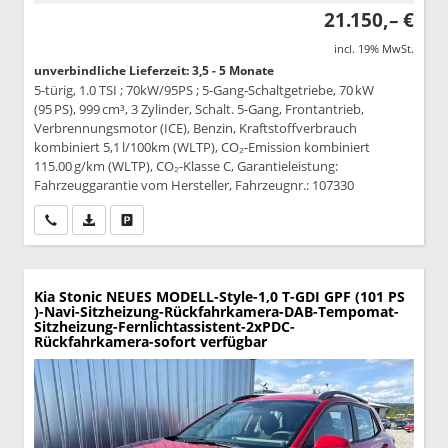
21.150,– €
incl. 19% MwSt.
unverbindliche Lieferzeit: 3,5 - 5 Monate
5-türig, 1.0 TSI ; 70kW/95PS ; 5-Gang-Schaltgetriebe, 70 kW
(95 PS), 999 cm³, 3 Zylinder, Schalt. 5-Gang, Frontantrieb,
Verbrennungsmotor (ICE), Benzin, Kraftstoffverbrauch
kombiniert 5,1 l/100km (WLTP), CO₂-Emission kombiniert
115.00 g/km (WLTP), CO₂-Klasse C, Garantieleistung:
Fahrzeuggarantie vom Hersteller, Fahrzeugnr.: 107330
Wir rufen Sie an
PDF-Datei, Fahrzeugexposé drucken
Drucken, parken oder vergleichen
Kia Stonic
NEUES MODELL-Style-1,0 T-GDI GPF (101 PS
)-Navi-Sitzheizung-Rückfahrkamera-DAB-Tempomat-
Sitzheizung-Fernlichtassistent-2xPDC-
Rückfahrkamera-sofort verfügbar