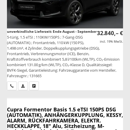
unverbindliche Lieferzeit: Ende August - September
32.840,– €
5-türig, 1.5 eTSI ; 110KW/150PS ; 7-Gang-DSG
incl. 19% MwSt.
(AUTOMATIK) ; Frontantrieb, 110 kW (150 PS),
1.498 cm³, 4 Zylinder, Doppelkupplungsgetriebe (DSG),
Frontantrieb, Verbrennungsmotor (ICE), Benzin,
Kraftstoffverbrauch kombiniert 5,8 l/100km (WLTP), CO₂-Emission
kombiniert 131.00 g/km (WLTP), CO₂-Klasse D, Qualitätssiegel:
BVFK-Siegel, Garantieleistung: Fahrzeuggarantie vom Hersteller,
Fahrzeugnr.: 131665
Wir rufen Sie an
PDF-Datei, Fahrzeugexposé drucken
Drucken, parken oder vergleichen
Cupra Formentor
Basis 1.5 eTSI 150PS DSG
(AUTOMATIK), ANHÄNGERKUPPLUNG, KESSY,
ALARM, RÜCKFAHRKAMERA, ELEKTR.
HECKKLAPPE, 18" Alu, Sitzheizung, M-