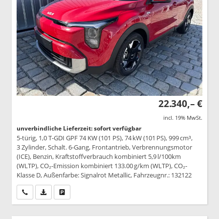
22.340,– €
incl. 19% MwSt.
unverbindliche Lieferzeit: sofort verfügbar
5-türig, 1,0 T-GDI GPF 74 KW (101 PS), 74 kW (101 PS), 999 cm³,
3 Zylinder, Schalt. 6-Gang, Frontantrieb, Verbrennungsmotor
(ICE), Benzin, Kraftstoffverbrauch kombiniert 5,9 l/100km
(WLTP), CO₂-Emission kombiniert 133.00 g/km (WLTP), CO₂-
Klasse D, Außenfarbe: Signalrot Metallic, Fahrzeugnr.: 132122
Wir rufen Sie an
PDF-Datei, Fahrzeugexposé drucken
Drucken, parken oder vergleichen