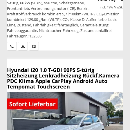
5-türig, 66 kW (90 PS), 998 cm³, Schaltgetriebe,
incl. 19% MwSt.
Frontantrieb, Verbrennungsmotor (ICE), Benzin,
Kraftstoffverbrauch kombiniert 5,7 l/100km (WLTP), CO₂-Emission
kombiniert 129.00 g/km (WLTP), CO₂-Klasse D, Außenfarbe: Lucid
Lime, Zustand, Fahrfähigkeit: fahrtauglich, Garantieleistung:
Fahrzeuggarantie, Nichtraucher-Fahrzeug, Zustand: unfallfrei,
Fahrzeugnr.: 132535
Wir rufen Sie an
PDF-Datei, Fahrzeugexposé drucken
Drucken, parken oder vergleichen
Hyundai i20
1.0 T-GDI 90PS 5-türig
Sitzheizung Lenkradheizung Rückf.Kamera
PDC Klima Apple CarPlay Android Auto
Tempomat Touchscreen