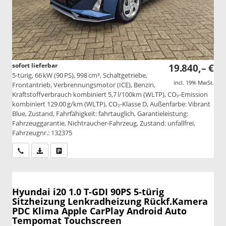
sofort lieferbar
19.840,– €
5-türig, 66 kW (90 PS), 998 cm³, Schaltgetriebe,
incl. 19% MwSt.
Frontantrieb, Verbrennungsmotor (ICE), Benzin,
Kraftstoffverbrauch kombiniert 5,7 l/100km (WLTP), CO₂-Emission
kombiniert 129.00 g/km (WLTP), CO₂-Klasse D, Außenfarbe: Vibrant
Blue, Zustand, Fahrfähigkeit: fahrtauglich, Garantieleistung:
Fahrzeuggarantie, Nichtraucher-Fahrzeug, Zustand: unfallfrei,
Fahrzeugnr.: 132375
Wir rufen Sie an
PDF-Datei, Fahrzeugexposé drucken
Drucken, parken oder vergleichen
Hyundai i20
1.0 T-GDI 90PS 5-türig
Sitzheizung Lenkradheizung Rückf.Kamera
PDC Klima Apple CarPlay Android Auto
Tempomat Touchscreen