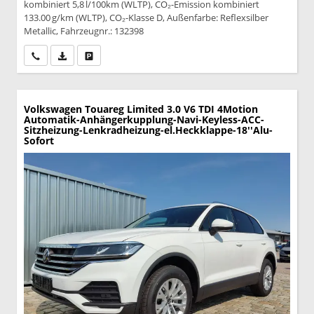
kombiniert 5,8 l/100km (WLTP), CO₂-Emission kombiniert
133.00 g/km (WLTP), CO₂-Klasse D, Außenfarbe: Reflexsilber
Metallic, Fahrzeugnr.: 132398
Wir rufen Sie an
PDF-Datei, Fahrzeugexposé drucken
Drucken, parken oder vergleichen
Volkswagen Touareg
Limited 3.0 V6 TDI 4Motion
Automatik-Anhängerkupplung-Navi-Keyless-ACC-
Sitzheizung-Lenkradheizung-el.Heckklappe-18''Alu-
Sofort