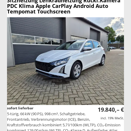
Sitzheizung Lenkradheizung Rückf.Kamera
PDC Klima Apple CarPlay Android Auto
Tempomat Touchscreen
sofort lieferbar
19.840,– €
5-türig, 66 kW (90 PS), 998 cm³, Schaltgetriebe,
incl. 19% MwSt.
Frontantrieb, Verbrennungsmotor (ICE), Benzin,
Kraftstoffverbrauch kombiniert 5,7 l/100km (WLTP), CO₂-Emission
kombiniert 129.00 g/km (WLTP), CO₂-Klasse D, Außenfarbe: Atlas