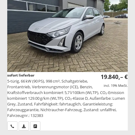
sofort lieferbar
19.840,– €
5-türig, 66 kW (90 PS), 998 cm³, Schaltgetriebe,
incl. 19% MwSt.
Frontantrieb, Verbrennungsmotor (ICE), Benzin,
Kraftstoffverbrauch kombiniert 5,7 l/100km (WLTP), CO₂-Emission
kombiniert 129.00 g/km (WLTP), CO₂-Klasse D, Außenfarbe: Lumen
Grey, Zustand, Fahrfähigkeit: fahrtauglich, Garantieleistung:
Fahrzeuggarantie, Nichtraucher-Fahrzeug, Zustand: unfallfrei,
Fahrzeugnr.: 132383
Wir rufen Sie an
PDF-Datei, Fahrzeugexposé drucken
Drucken, parken oder vergleichen