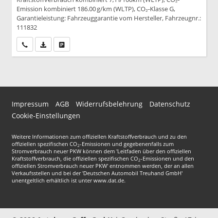
Emission kombiniert 186.00 g/km (WLTP), CO₂-Klasse G,
Garantieleistung: Fahrzeuggarantie vom Hersteller, Fahrzeugnr.:
111832
Wir rufen Sie an
PDF-Datei, Fahrzeugexposé drucken
Drucken, parken oder vergleichen
Impressum
AGB
Widerrufsbelehrung
Datenschutz
Cookie-Einstellungen
Weitere Informationen zum offiziellen Kraftstoffverbrauch und zu den
offiziellen spezifischen CO
-Emissionen und gegebenenfalls zum
2
Stromverbrauch neuer PKW können dem 'Leitfaden über den offiziellen
Kraftstoffverbrauch, die offiziellen spezifischen CO
-Emissionen und den
2
offiziellen Stromverbrauch neuer PKW' entnommen werden, der an allen
Verkaufsstellen und bei der 'Deutschen Automobil Treuhand GmbH'
unentgeltlich erhältlich ist unter www.dat.de.