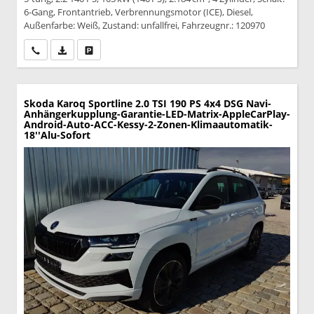
6-Gang, Frontantrieb, Verbrennungsmotor (ICE), Diesel,
Außenfarbe: Weiß, Zustand: unfallfrei, Fahrzeugnr.: 120970
Wir rufen Sie an
PDF-Datei, Fahrzeugexposé drucken
Drucken, parken oder vergleichen
Skoda Karoq
Sportline 2.0 TSI 190 PS 4x4 DSG Navi-
Anhängerkupplung-Garantie-LED-Matrix-AppleCarPlay-
Android-Auto-ACC-Kessy-2-Zonen-Klimaautomatik-
18''Alu-Sofort