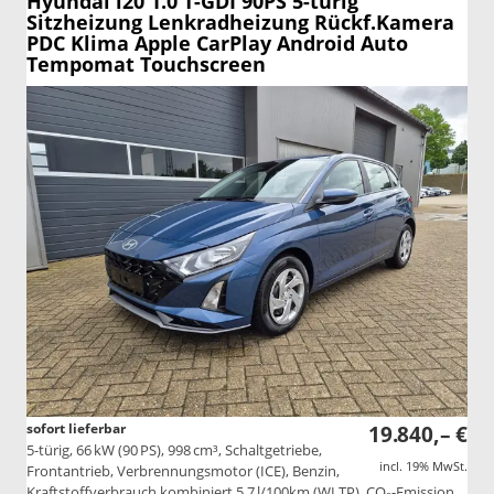
Hyundai i20
1.0 T-GDI 90PS 5-türig
Sitzheizung Lenkradheizung Rückf.Kamera
PDC Klima Apple CarPlay Android Auto
Tempomat Touchscreen
sofort lieferbar
19.840,– €
5-türig, 66 kW (90 PS), 998 cm³, Schaltgetriebe,
incl. 19% MwSt.
Frontantrieb, Verbrennungsmotor (ICE), Benzin,
Kraftstoffverbrauch kombiniert 5,7 l/100km (WLTP), CO₂-Emission