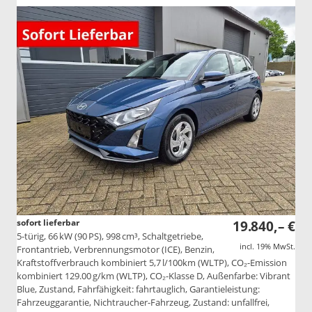
sofort lieferbar
19.840,– €
5-türig, 66 kW (90 PS), 998 cm³, Schaltgetriebe,
incl. 19% MwSt.
Frontantrieb, Verbrennungsmotor (ICE), Benzin,
Kraftstoffverbrauch kombiniert 5,7 l/100km (WLTP), CO₂-Emission
kombiniert 129.00 g/km (WLTP), CO₂-Klasse D, Außenfarbe: Vibrant
Blue, Zustand, Fahrfähigkeit: fahrtauglich, Garantieleistung:
Fahrzeuggarantie, Nichtraucher-Fahrzeug, Zustand: unfallfrei,