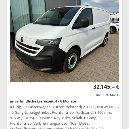
32.145,– €
incl. 19% MwSt.
unverbindliche Lieferzeit: 4 - 6 Monate
4-türig, T7 Kastenwagen (kurzer Radstand) 2.0 TDI ; 81KW/110PS
; 6-Gang-Schaltgetriebe ; Frontantrieb ; Radstand: 3.100 mm,
81 kW (110 PS), 1.996 cm³, 4 Zylinder, Schalt. 6-Gang,
Frontantrieb, Verbrennungsmotor (ICE), Diesel,
Kraftstoffverbrauch kombiniert 7,1 l/100km (WLTP), CO₂-