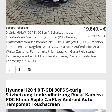
sofort lieferbar
19.840,– €
5-türig, 66 kW (90 PS), 998 cm³, Schaltgetriebe,
incl. 19% MwSt.
Frontantrieb, Verbrennungsmotor (ICE), Benzin,
Kraftstoffverbrauch kombiniert 5,7 l/100km (WLTP), CO₂-Emission
kombiniert 129.00 g/km (WLTP), CO₂-Klasse D, Außenfarbe: Atlas
White, Zustand, Fahrfähigkeit: fahrtauglich, Garantieleistung:
Fahrzeuggarantie, Nichtraucher-Fahrzeug, Zustand: unfallfrei,
Fahrzeugnr.: 132538
Wir rufen Sie an
PDF-Datei, Fahrzeugexposé drucken
Drucken, parken oder vergleichen
Hyundai i20
1.0 T-GDI 90PS 5-türig
Sitzheizung Lenkradheizung Rückf.Kamera
PDC Klima Apple CarPlay Android Auto
Tempomat Touchscreen