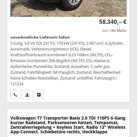
58.340,– €
incl. 19% MwSt.
unverbindliche Lieferzeit: Sofort
5-türig, 3.0 V6 TDI 231 PS, 170 kW (231 PS), 2.967 cm³, 6 Zylinder,
Automatik, Verbrennungsmotor (ICE), Diesel,
Kraftstoffverbrauch kombiniert 8,2 l/100km (WLTP), CO₂-
Emission kombiniert 206.00 g/km (WLTP), CO₂-Klasse G,
Außenfarbe: Purewhite, Zustand, Aussehen: 1, sehr gut,
Zustand, Fahrfähigkeit: fahrtauglich, Zustand, Beschaffenheit:
Keine Schäden feststellbar, Zustand: unfallfrei, Fahrzeugnr.:
121234
Wir rufen Sie an
PDF-Datei, Fahrzeugexposé drucken
Drucken, parken oder vergleichen
Volkswagen T7 Transporter
Basis 2.0 TDI 110PS 6-Gang
kurzer Radstand, Parksensoren hinten, Tempomat,
Zentralverriegelung + Keyless Start, Radio 13" Wireless
App-Connect, Schiebetüre rechts, Heckklappe