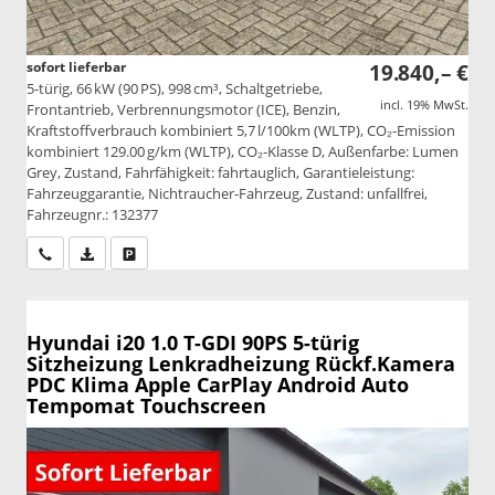
sofort lieferbar
19.840,– €
5-türig, 66 kW (90 PS), 998 cm³, Schaltgetriebe,
incl. 19% MwSt.
Frontantrieb, Verbrennungsmotor (ICE), Benzin,
Kraftstoffverbrauch kombiniert 5,7 l/100km (WLTP), CO₂-Emission
kombiniert 129.00 g/km (WLTP), CO₂-Klasse D, Außenfarbe: Lumen
Grey, Zustand, Fahrfähigkeit: fahrtauglich, Garantieleistung:
Fahrzeuggarantie, Nichtraucher-Fahrzeug, Zustand: unfallfrei,
Fahrzeugnr.: 132377
Wir rufen Sie an
PDF-Datei, Fahrzeugexposé drucken
Drucken, parken oder vergleichen
Hyundai i20
1.0 T-GDI 90PS 5-türig
Sitzheizung Lenkradheizung Rückf.Kamera
PDC Klima Apple CarPlay Android Auto
Tempomat Touchscreen