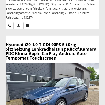
kombiniert 129.00 g/km (WLTP), CO₂-Klasse D, Außenfarbe: Vibrant
Blue, Zustand, Fahrfähigkeit: fahrtauglich, Garantieleistung:
Fahrzeuggarantie, Nichtraucher-Fahrzeug, Zustand: unfallfrei,
Fahrzeugnr.: 132374
Wir rufen Sie an
PDF-Datei, Fahrzeugexposé drucken
Drucken, parken oder vergleichen
Hyundai i20
1.0 T-GDI 90PS 5-türig
Sitzheizung Lenkradheizung Rückf.Kamera
PDC Klima Apple CarPlay Android Auto
Tempomat Touchscreen