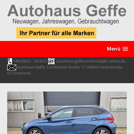
Menü
+49 03623 - 331873
autohaus-geffe-ernstroda@t-online.de
Autohaus Geffe, Cumbacher Straße 17, 99894 Friedrichroda
OT Ernstroda