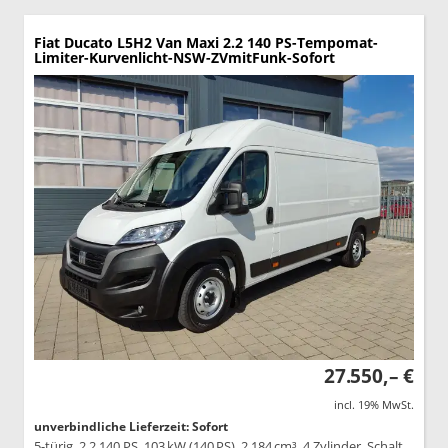
Fiat Ducato
L5H2 Van Maxi 2.2 140 PS-Tempomat-
Limiter-Kurvenlicht-NSW-ZVmitFunk-Sofort
27.550,– €
incl. 19% MwSt.
unverbindliche Lieferzeit: Sofort
5-türig, 2.2 140 PS, 103 kW (140 PS), 2.184 cm³, 4 Zylinder, Schalt.