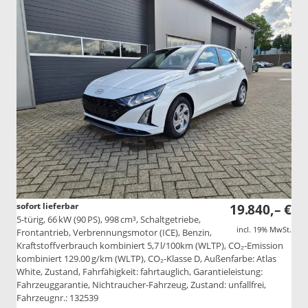
sofort lieferbar
19.840,– €
5-türig, 66 kW (90 PS), 998 cm³, Schaltgetriebe,
incl. 19% MwSt.
Frontantrieb, Verbrennungsmotor (ICE), Benzin,
Kraftstoffverbrauch kombiniert 5,7 l/100km (WLTP), CO₂-Emission
kombiniert 129.00 g/km (WLTP), CO₂-Klasse D, Außenfarbe: Atlas
White, Zustand, Fahrfähigkeit: fahrtauglich, Garantieleistung:
Fahrzeuggarantie, Nichtraucher-Fahrzeug, Zustand: unfallfrei,
Fahrzeugnr.: 132539