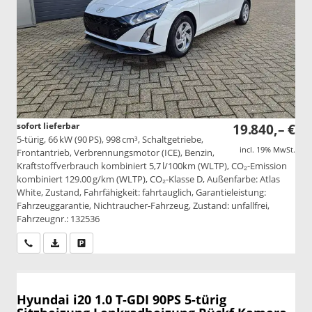
sofort lieferbar
19.840,– €
5-türig, 66 kW (90 PS), 998 cm³, Schaltgetriebe,
incl. 19% MwSt.
Frontantrieb, Verbrennungsmotor (ICE), Benzin,
Kraftstoffverbrauch kombiniert 5,7 l/100km (WLTP), CO₂-Emission
kombiniert 129.00 g/km (WLTP), CO₂-Klasse D, Außenfarbe: Atlas
White, Zustand, Fahrfähigkeit: fahrtauglich, Garantieleistung:
Fahrzeuggarantie, Nichtraucher-Fahrzeug, Zustand: unfallfrei,
Fahrzeugnr.: 132536
Wir rufen Sie an
PDF-Datei, Fahrzeugexposé drucken
Drucken, parken oder vergleichen
Hyundai i20
1.0 T-GDI 90PS 5-türig