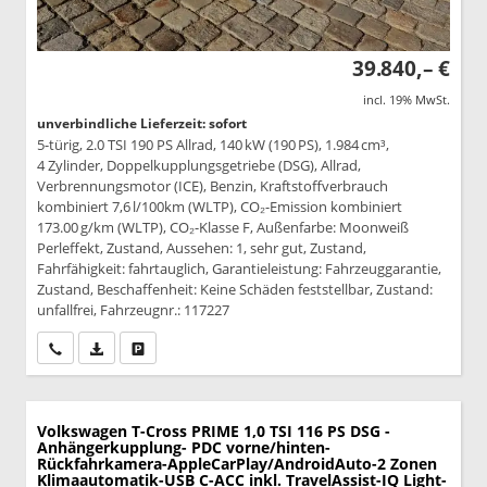
39.840,– €
incl. 19% MwSt.
unverbindliche Lieferzeit: sofort
5-türig, 2.0 TSI 190 PS Allrad, 140 kW (190 PS), 1.984 cm³,
4 Zylinder, Doppelkupplungsgetriebe (DSG), Allrad,
Verbrennungsmotor (ICE), Benzin, Kraftstoffverbrauch
kombiniert 7,6 l/100km (WLTP), CO₂-Emission kombiniert
173.00 g/km (WLTP), CO₂-Klasse F, Außenfarbe: Moonweiß
Perleffekt, Zustand, Aussehen: 1, sehr gut, Zustand,
Fahrfähigkeit: fahrtauglich, Garantieleistung: Fahrzeuggarantie,
Zustand, Beschaffenheit: Keine Schäden feststellbar, Zustand:
unfallfrei, Fahrzeugnr.: 117227
Wir rufen Sie an
PDF-Datei, Fahrzeugexposé drucken
Drucken, parken oder vergleichen
Volkswagen T-Cross
PRIME 1,0 TSI 116 PS DSG -
Anhängerkupplung- PDC vorne/hinten-
Rückfahrkamera-AppleCarPlay/AndroidAuto-2 Zonen
Klimaautomatik-USB C-ACC inkl. TravelAssist-IQ Light-