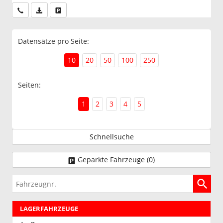
Wir rufen Sie an
PDF-Datei, Fahrzeugexposé drucken
Drucken, parken oder vergleichen
Datensätze pro Seite:
10
20
50
100
250
Seiten:
1
2
3
4
5
Schnellsuche
Geparkte Fahrzeuge (
0
)
Fahrzeugnr.
LAGERFAHRZEUGE