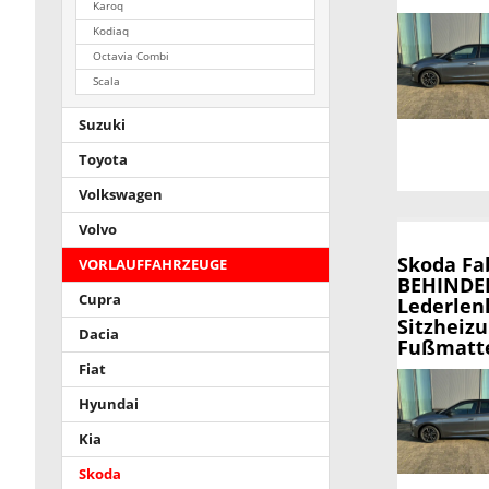
Karoq
Kodiaq
Octavia Combi
Scala
Suzuki
Toyota
Volkswagen
Volvo
Skoda Fa
VORLAUFFAHRZEUGE
BEHINDER
Cupra
Lederlen
Sitzheiz
Dacia
Fußmatte
Fiat
Hyundai
Kia
Skoda