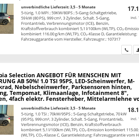
unverbindliche Lieferzeit: 3,5 - 5 Monate
17.1
5-türig, 1.0 MPI ; 59KW/80PS ; 5-Gang-Schaltgetriebe,
59 kW (80 PS), 999 cm³, 3 Zylinder, Schalt. 5-Gang,
incl.
Frontantrieb, Verbrennungsmotor (ICE), Benzin,
Kraftstoffverbrauch kombiniert 5,1 l/100km (WLTP), CO₂-Emissi
kombiniert 116.00 g/km (WLTP), CO₂-Klasse D, Garantieleistung:
Fahrzeuggarantie vom Hersteller, Fahrzeugnr.: 107317
Wir ru
bia
Selection ANGEBOT FÜR MENSCHEN MIT
UNG AB 50%! 1.0 TSI 95PS, LED-Scheinwerfer, M-
krad, Nebelscheinwerfer, Parksensoren hinten,
ung, Tempomat, Klimaanlage, Infotainment 8",
n, 4fach elektr. Fensterheber, Mittelarmlehne v
unverbindliche Lieferzeit: 3,5 - 5 Monate
18.1
5-türig, 1.0 TSI ; 70kW/95PS ; 5-Gang-Schaltgetriebe, 70 kW
(95 PS), 999 cm³, 3 Zylinder, Schalt. 5-Gang, Frontantrieb,
incl.
Verbrennungsmotor (ICE), Benzin, Kraftstoffverbrauch
kombiniert 5,1 l/100km (WLTP), CO₂-Emission kombiniert 115.00
(WLTP), CO₂-Klasse C, Garantieleistung: Fahrzeuggarantie vom He