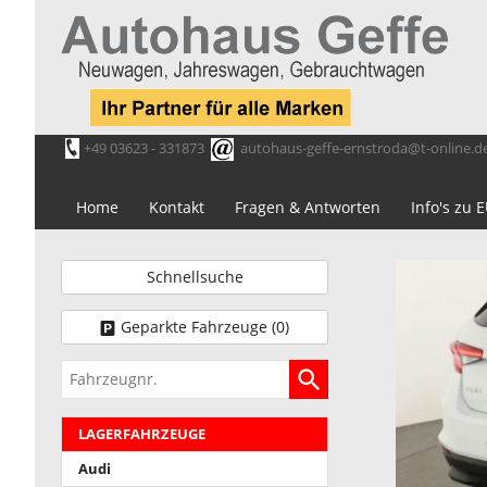
+49 03623 - 331873
autohaus-geffe-ernstroda@t-online.d
Home
Kontakt
Fragen & Antworten
Info's zu
Schnellsuche
Geparkte Fahrzeuge (
0
)
Fahrzeugnr.
LAGERFAHRZEUGE
Audi