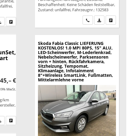
garantie,
Beschaffenheit: Keine Schäden feststellbar,
allfrei,
Zustand: unfallfrei, Fahrzeugnr.: 132583
Wir rufen Sie an
PDF-Datei, Fahrzeu
Drucken, park
fen Sie an
PDF-Datei, Fahrzeugexposé drucken
Drucken, parken oder vergleichen
Skoda Fabia
Classic LIEFERUNG
KOSTENLOS! 1.0 MPI 80PS, 15" ALU,
unSet,
LED-Scheinwerfer, M-Lederlenkrad,
Nebelscheinwerfer, Parksensoren
art
vorn + hinten, Rückfahrkamera,
Sitzheizung, Tempomat,
Klimaanlage, Infotainment
8"+Wireless SmartLink, Fußmatten,
45,– €
Mittelarmlehne vorne
 19% MwSt.
 g/km
rsteller,
fen Sie an
PDF-Datei, Fahrzeugexposé drucken
Drucken, parken oder vergleichen