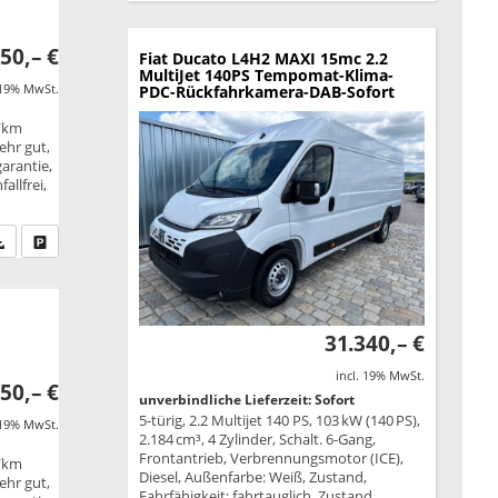
50,– €
Fiat Ducato
L4H2 MAXI 15mc 2.2
MultiJet 140PS Tempomat-Klima-
 19% MwSt.
PDC-Rückfahrkamera-DAB-Sofort
g/km
ehr gut,
garantie,
allfrei,
fen Sie an
PDF-Datei, Fahrzeugexposé drucken
Drucken, parken oder vergleichen
31.340,– €
incl. 19% MwSt.
50,– €
unverbindliche Lieferzeit: Sofort
5-türig, 2.2 Multijet 140 PS, 103 kW (140 PS),
 19% MwSt.
2.184 cm³, 4 Zylinder, Schalt. 6-Gang,
Frontantrieb, Verbrennungsmotor (ICE),
g/km
Diesel, Außenfarbe: Weiß, Zustand,
ehr gut,
Fahrfähigkeit: fahrtauglich, Zustand,