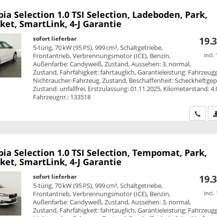
bia
Selection 1.0 TSI Selection, Ladeboden, Park,
et, SmartLink, 4-J Garantie
sofort lieferbar
19.3
5-türig, 70 kW (95 PS), 999 cm³, Schaltgetriebe,
Frontantrieb, Verbrennungsmotor (ICE), Benzin,
incl.
Außenfarbe: Candyweiß, Zustand, Aussehen: 3, normal,
Zustand, Fahrfähigkeit: fahrtauglich, Garantieleistung: Fahrzeug
Nichtraucher-Fahrzeug, Zustand, Beschaffenheit: Scheckheftgepf
Zustand: unfallfrei, Erstzulassung: 01.11.2025, Kilometerstand: 4
Fahrzeugnr.: 133518
Wir ru
bia
Selection 1.0 TSI Selection, Tempomat, Park,
et, SmartLink, 4-J Garantie
sofort lieferbar
19.3
5-türig, 70 kW (95 PS), 999 cm³, Schaltgetriebe,
Frontantrieb, Verbrennungsmotor (ICE), Benzin,
incl.
Außenfarbe: Candyweiß, Zustand, Aussehen: 3, normal,
Zustand, Fahrfähigkeit: fahrtauglich, Garantieleistung: Fahrzeug