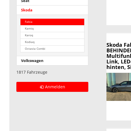
Seat
Skoda
Fabia
Kamiq
Karoq
Kodiaq
Skoda Fa
BEHINDERU
Octavia Combi
Multifun
Link, LE
Volkswagen
hinten, 
1817 Fahrzeuge
Anmelden