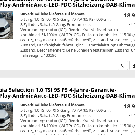
Play-AndroidAuto-LED-PDC-Sitzheizung-DAB-Klima
unverbindliche Lieferzeit:
4 Monate
18.9
5-türig, 1.0 TSI 95 PS 5-Gang, 70 kW (95 PS), 999 cm³,
3 Zylinder, Schalt. 5-Gang, Frontantrieb,
incl.
Verbrennungsmotor (ICE), Benzin, Kraftstoffverbrauch
kombiniert 5 l/100km (WLTP), CO₂-Emission kombiniert 115.00 
(WLTP), CO₂-Klasse C, Außenfarbe: Weiß, Zustand, Aussehen: 1, s
Zustand, Fahrfähigkeit: fahrtauglich, Garantieleistung: Fahrzeug
Zustand, Beschaffenheit: Keine Schäden feststellbar, Zustand: unf
Fahrzeugnr.: 133390
Wir ru
bia
Selection 1.0 TSI 95 PS 4-Jahre-Garantie-
Play-AndroidAuto-LED-PDC-Sitzheizung-DAB-Klima
unverbindliche Lieferzeit:
4 Monate
18.9
5-türig, 1.0 TSI 95 PS 5-Gang, 70 kW (95 PS), 999 cm³,
3 Zylinder, Schalt. 5-Gang, Frontantrieb,
incl.
Verbrennungsmotor (ICE), Benzin, Kraftstoffverbrauch
kombiniert 5 l/100km (WLTP), CO₂-Emission kombiniert 115.00 
(WLTP), CO₂-Klasse C, Außenfarbe: Weiß, Zustand, Aussehen: 1, s