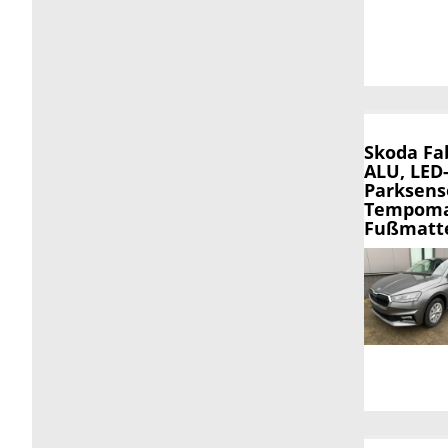
Skoda Fa
ALU, LED
Parksens
Tempomat
Fußmatte