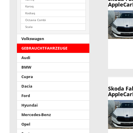
AppleCar
Karoq
Kodiaq
Octavia Combi
Scala
Volkswagen
GEBRAUCHTFAHRZEUGE
Audi
BMW
Cupra
Dacia
Skoda Fa
AppleCar
Ford
Hyundai
Mercedes-Benz
Opel