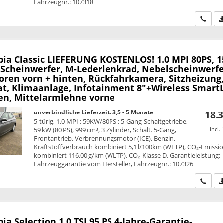
Fahrzeugnr.: 107318
Wir ru
bia
Classic LIEFERUNG KOSTENLOS! 1.0 MPI 80PS, 1
-Scheinwerfer, M-Lederlenkrad, Nebelscheinwerfe
oren vorn + hinten, Rückfahrkamera, Sitzheizung
, Klimaanlage, Infotainment 8"+Wireless SmartL
n, Mittelarmlehne vorne
unverbindliche Lieferzeit: 3,5 - 5 Monate
18.3
5-türig, 1.0 MPI ; 59KW/80PS ; 5-Gang-Schaltgetriebe,
59 kW (80 PS), 999 cm³, 3 Zylinder, Schalt. 5-Gang,
incl.
Frontantrieb, Verbrennungsmotor (ICE), Benzin,
Kraftstoffverbrauch kombiniert 5,1 l/100km (WLTP), CO₂-Emissi
kombiniert 116.00 g/km (WLTP), CO₂-Klasse D, Garantieleistung:
Fahrzeuggarantie vom Hersteller, Fahrzeugnr.: 107326
Wir ru
bia
Selection 1.0 TSI 95 PS 4-Jahre-Garantie-