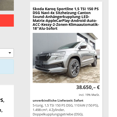
Skoda Karoq
Sportline 1,5 TSI 150 PS
DSG Navi-4x Sitzheizung-Canton
Sound-Anhängerkupplung-LED-
Matrix-AppleCarPlay-Android-Auto-
ACC-Kessy-2-Zonen-Klimaautomatik-
18''Alu-Sofort
38.650,– €
incl. 19% MwSt.
S,
unverbindliche Lieferzeit: Sofort
5-türig, 1,5 TSI 150 PS DSG, 110 kW (150 PS),
e,
1.498 cm³, 4 Zylinder,
Doppelkupplungsgetriebe (DSG),