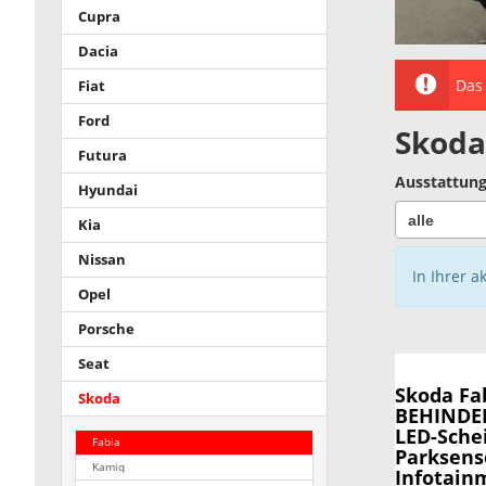
Cupra
Dacia
Das 
Fiat
Ford
Skoda
Futura
Ausstattung
Hyundai
Kia
Nissan
In Ihrer a
Opel
Porsche
Seat
Skoda Fa
Skoda
BEHINDER
LED-Sche
Fabia
Parksens
Kamiq
Infotain