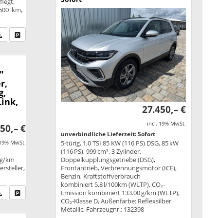
legt,
.500 km,
fen Sie an
PDF-Datei, Fahrzeugexposé drucken
Drucken, parken oder vergleichen
"
r,
g,
ink,
27.450,– €
incl. 19% MwSt.
50,– €
unverbindliche Lieferzeit: Sofort
5-türig, 1,0 TSI 85 KW (116 PS) DSG, 85 kW
 19% MwSt.
(116 PS), 999 cm³, 3 Zylinder,
Doppelkupplungsgetriebe (DSG),
 g/km
Frontantrieb, Verbrennungsmotor (ICE),
rsteller,
Benzin, Kraftstoffverbrauch
kombiniert 5,8 l/100km (WLTP), CO₂-
Emission kombiniert 133.00 g/km (WLTP),
fen Sie an
PDF-Datei, Fahrzeugexposé drucken
Drucken, parken oder vergleichen
CO₂-Klasse D, Außenfarbe: Reflexsilber
Metallic, Fahrzeugnr.: 132398