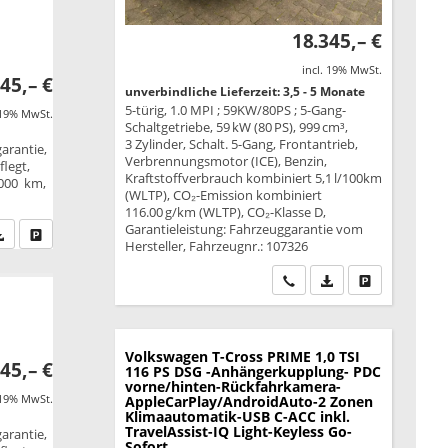
18.345,– €
incl. 19% MwSt.
45,– €
unverbindliche Lieferzeit: 3,5 - 5 Monate
5-türig, 1.0 MPI ; 59KW/80PS ; 5-Gang-
 19% MwSt.
Schaltgetriebe, 59 kW (80 PS), 999 cm³,
3 Zylinder, Schalt. 5-Gang, Frontantrieb,
garantie,
Verbrennungsmotor (ICE), Benzin,
legt,
Kraftstoffverbrauch kombiniert 5,1 l/100km
.000 km,
(WLTP), CO₂-Emission kombiniert
116.00 g/km (WLTP), CO₂-Klasse D,
Garantieleistung: Fahrzeuggarantie vom
fen Sie an
PDF-Datei, Fahrzeugexposé drucken
Drucken, parken oder vergleichen
Hersteller, Fahrzeugnr.: 107326
Wir rufen Sie an
PDF-Datei, Fahrzeu
Drucken, park
Volkswagen T-Cross
PRIME 1,0 TSI
45,– €
116 PS DSG -Anhängerkupplung- PDC
vorne/hinten-Rückfahrkamera-
 19% MwSt.
AppleCarPlay/AndroidAuto-2 Zonen
Klimaautomatik-USB C-ACC inkl.
TravelAssist-IQ Light-Keyless Go-
garantie,
Sofort