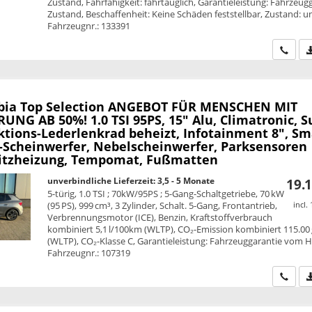
Zustand, Fahrfähigkeit: fahrtauglich, Garantieleistung: Fahrzeug
Zustand, Beschaffenheit: Keine Schäden feststellbar, Zustand: unf
Fahrzeugnr.: 133391
Wir ru
bia
Top Selection ANGEBOT FÜR MENSCHEN MIT
NG AB 50%! 1.0 TSI 95PS, 15" Alu, Climatronic, S
ktions-Lederlenkrad beheizt, Infotainment 8", Sm
D-Scheinwerfer, Nebelscheinwerfer, Parksensoren
Sitzheizung, Tempomat, Fußmatten
unverbindliche Lieferzeit: 3,5 - 5 Monate
19.1
5-türig, 1.0 TSI ; 70kW/95PS ; 5-Gang-Schaltgetriebe, 70 kW
(95 PS), 999 cm³, 3 Zylinder, Schalt. 5-Gang, Frontantrieb,
incl.
Verbrennungsmotor (ICE), Benzin, Kraftstoffverbrauch
kombiniert 5,1 l/100km (WLTP), CO₂-Emission kombiniert 115.00
(WLTP), CO₂-Klasse C, Garantieleistung: Fahrzeuggarantie vom He
Fahrzeugnr.: 107319
Wir ru