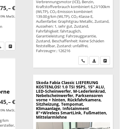
Verbrennungsmotor (ICE), Benzin,
Kraftstoffverbrauch kombiniert 6,2 l/100km
75,– €
(WLTP), CO₂-Emission kombiniert
139.00 g/km (WLTP), CO₂-Klasse E,
 19% MwSt.
Außenfarbe: Graphitgrau Metallic, Zustand,
Aussehen: 1, sehr gut, Zustand,
on
Fahrfähigkeit: fahrtauglich,
Garantieleistung: Fahrzeuggarantie,
Zustand, Beschaffenheit: Keine Schäden
feststellbar, Zustand: unfallfrei,
fen Sie an
PDF-Datei, Fahrzeugexposé drucken
Drucken, parken oder vergleichen
Fahrzeugnr.: 126216
Wir rufen Sie an
PDF-Datei, Fahrzeu
Drucken, park
Skoda Fabia
Classic LIEFERUNG
KOSTENLOS! 1.0 TSI 95PS, 15" ALU,
orne
LED-Scheinwerfer, M-Lederlenkrad,
Nebelscheinwerfer, Parksensoren
vorne + hinten, Rückfahrkamera,
45,– €
Sitzheizung, Tempomat,
Klimaanlage, Infotainment
 19% MwSt.
8"+Wireless SmartLink, Fußmatten,
Mittelarmlehne
 g/km
rsteller,