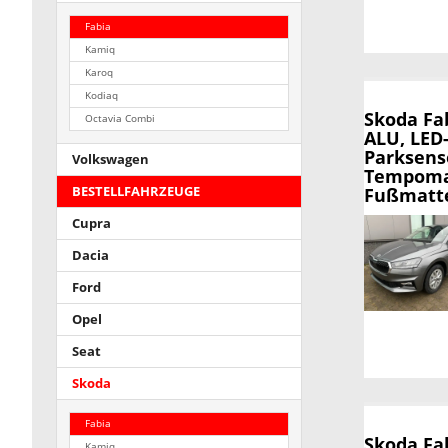
Fabia
Kamiq
Karoq
Kodiaq
Skoda Fa
Octavia Combi
ALU, LED
Parksens
Volkswagen
Tempomat
BESTELLFAHRZEUGE
Fußmatte
Cupra
Dacia
Ford
Opel
Seat
Skoda
Fabia
Skoda Fa
Kamiq