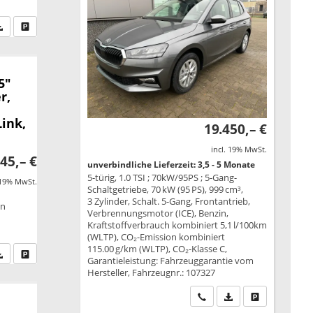
fen Sie an
PDF-Datei, Fahrzeugexposé drucken
Drucken, parken oder vergleichen
5"
r,
,
ink,
19.450,– €
incl. 19% MwSt.
45,– €
unverbindliche Lieferzeit: 3,5 - 5 Monate
5-türig, 1.0 TSI ; 70kW/95PS ; 5-Gang-
 19% MwSt.
Schaltgetriebe, 70 kW (95 PS), 999 cm³,
3 Zylinder, Schalt. 5-Gang, Frontantrieb,
on
Verbrennungsmotor (ICE), Benzin,
Kraftstoffverbrauch kombiniert 5,1 l/100km
(WLTP), CO₂-Emission kombiniert
115.00 g/km (WLTP), CO₂-Klasse C,
fen Sie an
PDF-Datei, Fahrzeugexposé drucken
Drucken, parken oder vergleichen
Garantieleistung: Fahrzeuggarantie vom
Hersteller, Fahrzeugnr.: 107327
Wir rufen Sie an
PDF-Datei, Fahrzeu
Drucken, park