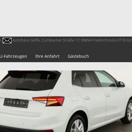
e
Autohaus Geffe, Cumbacher Straße 17, 99894 Friedrichroda OT Erns
 EU-Fahrzeugen
Ihre Anfahrt
Gästebuch