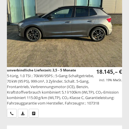
unverbindliche Lieferzeit: 3,5 - 5 Monate
18.145,– €
5-türig, 1.0 TSI ; 70kW/95PS ; 5-Gang-Schaltgetriebe,
incl. 19% MwSt.
70 kW (95 PS), 999 cm³, 3 Zylinder, Schalt. 5-Gang,
Frontantrieb, Verbrennungsmotor (ICE), Benzin,
Kraftstoffverbrauch kombiniert 5,1 l/100km (WLTP), CO₂-Emission
kombiniert 115.00 g/km (WLTP), CO₂-Klasse C, Garantieleistung:
Fahrzeuggarantie vom Hersteller, Fahrzeugnr.: 107318
Wir rufen Sie an
PDF-Datei, Fahrzeugexposé drucken
Drucken, parken oder vergleichen