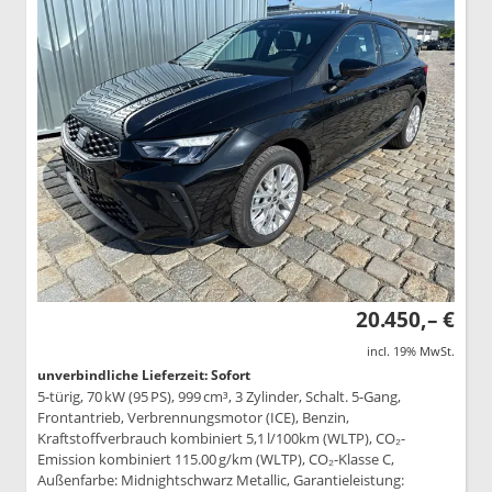
20.450,– €
incl. 19% MwSt.
unverbindliche Lieferzeit: Sofort
5-türig, 70 kW (95 PS), 999 cm³, 3 Zylinder, Schalt. 5-Gang,
Frontantrieb, Verbrennungsmotor (ICE), Benzin,
Kraftstoffverbrauch kombiniert 5,1 l/100km (WLTP), CO₂-
Emission kombiniert 115.00 g/km (WLTP), CO₂-Klasse C,
Außenfarbe: Midnightschwarz Metallic, Garantieleistung: