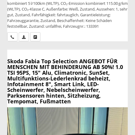
kombiniert 5 l/100km (WLTP), CO₂-Emission kombiniert 115.00 g/km
(WLTP), CO₂-Klasse C, Außenfarbe: Weiß, Zustand, Aussehen: 1, sehr
gut, Zustand, Fahrfähigkeit: fahrtauglich, Garantieleistung:
Fahrzeuggarantie, Zustand, Beschaffenheit: Keine Schäden
feststellbar, Zustand: unfallfrei, Fahrzeugnr.: 133391
Wir rufen Sie an
PDF-Datei, Fahrzeugexposé drucken
Drucken, parken oder vergleichen
Skoda Fabia
Top Selection ANGEBOT FÜR
MENSCHEN MIT BEHINDERUNG AB 50%! 1.0
TSI 95PS, 15" Alu, Climatronic, SunSet,
Multifunktions-Lederlenkrad beheizt,
Infotainment 8", Smart Link, LED-
Scheinwerfer, Nebelscheinwerfer,
Parksensoren hinten, Sitzheizung,
Tempomat, Fußmatten