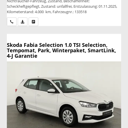
Nichtraucher-Fahrzeug, Zustand, Beschaffenheit:
Scheckheftgepflegt, Zustand: unfallfrei, Erstzulassung: 01.11.2025,
Kilometerstand: 4.000 km, Fahrzeugnr.: 133518
Wir rufen Sie an
PDF-Datei, Fahrzeugexposé drucken
Drucken, parken oder vergleichen
Skoda Fabia
Selection 1.0 TSI Selection,
Tempomat, Park, Winterpaket, SmartLink,
4-J Garantie