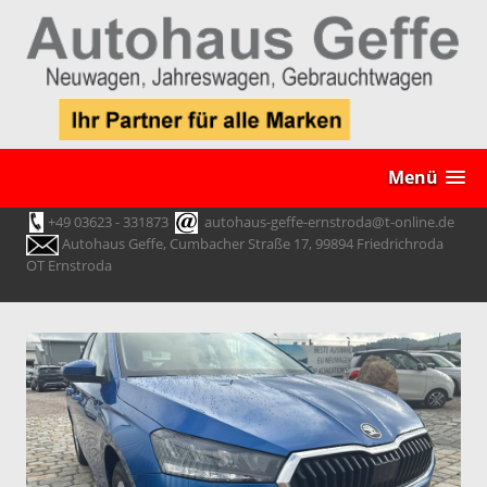
Menü
+49 03623 - 331873
autohaus-geffe-ernstroda@t-online.de
Autohaus Geffe, Cumbacher Straße 17, 99894 Friedrichroda
OT Ernstroda