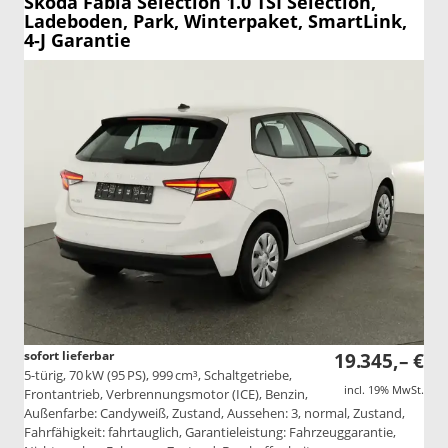
Skoda Fabia
Selection 1.0 TSI Selection,
Ladeboden, Park, Winterpaket, SmartLink,
4-J Garantie
sofort lieferbar
19.345,– €
5-türig, 70 kW (95 PS), 999 cm³, Schaltgetriebe,
incl. 19% MwSt.
Frontantrieb, Verbrennungsmotor (ICE), Benzin,
Außenfarbe: Candyweiß, Zustand, Aussehen: 3, normal, Zustand,
Fahrfähigkeit: fahrtauglich, Garantieleistung: Fahrzeuggarantie,