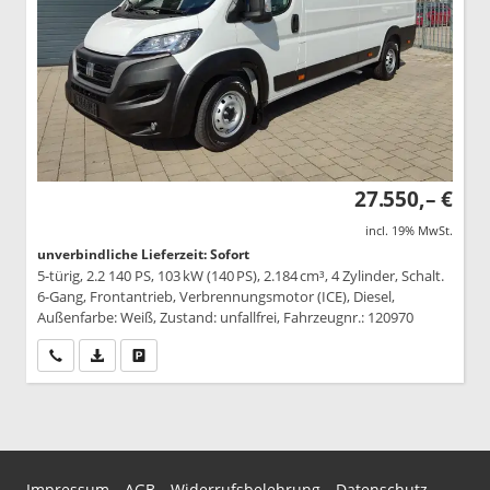
27.550,– €
incl. 19% MwSt.
unverbindliche Lieferzeit: Sofort
5-türig, 2.2 140 PS, 103 kW (140 PS), 2.184 cm³, 4 Zylinder, Schalt.
6-Gang, Frontantrieb, Verbrennungsmotor (ICE), Diesel,
Außenfarbe: Weiß, Zustand: unfallfrei, Fahrzeugnr.: 120970
Wir rufen Sie an
PDF-Datei, Fahrzeugexposé drucken
Drucken, parken oder vergleichen
Impressum
AGB
Widerrufsbelehrung
Datenschutz