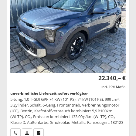
22.340,– €
incl. 19% MwSt.
unverbindliche Lieferzeit: sofort verfügbar
5-türig, 1,0 T-GDI GPF 74 KW (101 PS), 74 kW (101 PS), 999 cm³,
3 Zylinder, Schalt. 6-Gang, Frontantrieb, Verbrennungsmotor
(ICE), Benzin, Kraftstoffverbrauch kombiniert 5,9 l/100km
(WLTP), CO₂-Emission kombiniert 133.00 g/km (WLTP), CO₂-
Klasse D, Außenfarbe: Smokeblau Metallic, Fahrzeugnr.: 132123
Wir rufen Sie an
PDF-Datei, Fahrzeugexposé drucken
Drucken, parken oder vergleichen