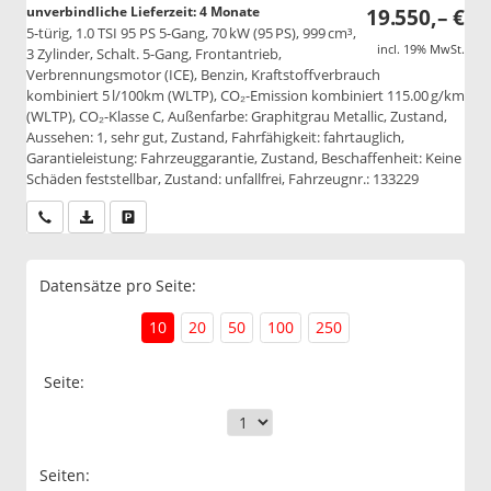
unverbindliche Lieferzeit:
4 Monate
19.550,– €
5-türig, 1.0 TSI 95 PS 5-Gang, 70 kW (95 PS), 999 cm³,
incl. 19% MwSt.
3 Zylinder, Schalt. 5-Gang, Frontantrieb,
Verbrennungsmotor (ICE), Benzin, Kraftstoffverbrauch
kombiniert 5 l/100km (WLTP), CO₂-Emission kombiniert 115.00 g/km
(WLTP), CO₂-Klasse C, Außenfarbe: Graphitgrau Metallic, Zustand,
Aussehen: 1, sehr gut, Zustand, Fahrfähigkeit: fahrtauglich,
Garantieleistung: Fahrzeuggarantie, Zustand, Beschaffenheit: Keine
Schäden feststellbar, Zustand: unfallfrei, Fahrzeugnr.: 133229
Wir rufen Sie an
PDF-Datei, Fahrzeugexposé drucken
Drucken, parken oder vergleichen
Datensätze pro Seite:
10
20
50
100
250
Seite:
Seiten: