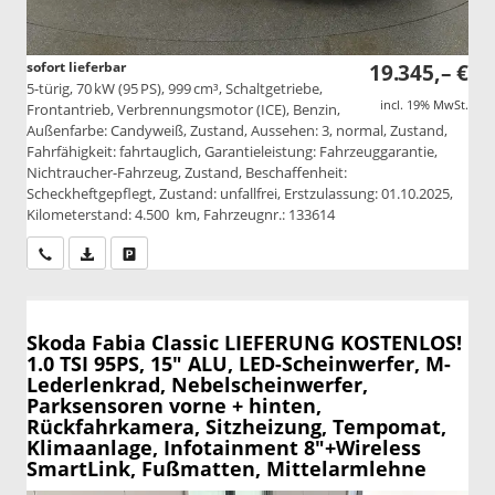
sofort lieferbar
19.345,– €
5-türig, 70 kW (95 PS), 999 cm³, Schaltgetriebe,
incl. 19% MwSt.
Frontantrieb, Verbrennungsmotor (ICE), Benzin,
Außenfarbe: Candyweiß, Zustand, Aussehen: 3, normal, Zustand,
Fahrfähigkeit: fahrtauglich, Garantieleistung: Fahrzeuggarantie,
Nichtraucher-Fahrzeug, Zustand, Beschaffenheit:
Scheckheftgepflegt, Zustand: unfallfrei, Erstzulassung: 01.10.2025,
Kilometerstand: 4.500 km, Fahrzeugnr.: 133614
Wir rufen Sie an
PDF-Datei, Fahrzeugexposé drucken
Drucken, parken oder vergleichen
Skoda Fabia
Classic LIEFERUNG KOSTENLOS!
1.0 TSI 95PS, 15" ALU, LED-Scheinwerfer, M-
Lederlenkrad, Nebelscheinwerfer,
Parksensoren vorne + hinten,
Rückfahrkamera, Sitzheizung, Tempomat,
Klimaanlage, Infotainment 8"+Wireless
SmartLink, Fußmatten, Mittelarmlehne