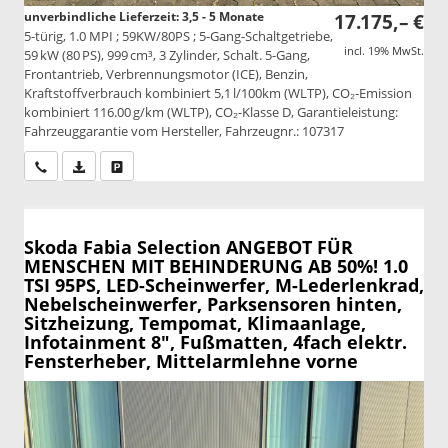
unverbindliche Lieferzeit: 3,5 - 5 Monate
17.175,– €
5-türig, 1.0 MPI ; 59KW/80PS ; 5-Gang-Schaltgetriebe,
incl. 19% MwSt.
59 kW (80 PS), 999 cm³, 3 Zylinder, Schalt. 5-Gang,
Frontantrieb, Verbrennungsmotor (ICE), Benzin,
Kraftstoffverbrauch kombiniert 5,1 l/100km (WLTP), CO₂-Emission
kombiniert 116.00 g/km (WLTP), CO₂-Klasse D, Garantieleistung:
Fahrzeuggarantie vom Hersteller, Fahrzeugnr.: 107317
Wir rufen Sie an
PDF-Datei, Fahrzeugexposé drucken
Drucken, parken oder vergleichen
Skoda Fabia
Selection ANGEBOT FÜR
MENSCHEN MIT BEHINDERUNG AB 50%! 1.0
TSI 95PS, LED-Scheinwerfer, M-Lederlenkrad,
Nebelscheinwerfer, Parksensoren hinten,
Sitzheizung, Tempomat, Klimaanlage,
Infotainment 8", Fußmatten, 4fach elektr.
Fensterheber, Mittelarmlehne vorne