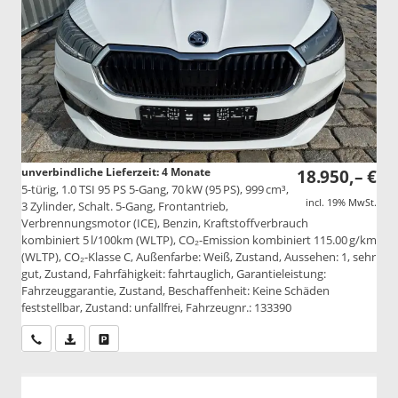
unverbindliche Lieferzeit:
4 Monate
18.950,– €
5-türig, 1.0 TSI 95 PS 5-Gang, 70 kW (95 PS), 999 cm³,
incl. 19% MwSt.
3 Zylinder, Schalt. 5-Gang, Frontantrieb,
Verbrennungsmotor (ICE), Benzin, Kraftstoffverbrauch
kombiniert 5 l/100km (WLTP), CO₂-Emission kombiniert 115.00 g/km
(WLTP), CO₂-Klasse C, Außenfarbe: Weiß, Zustand, Aussehen: 1, sehr
gut, Zustand, Fahrfähigkeit: fahrtauglich, Garantieleistung:
Fahrzeuggarantie, Zustand, Beschaffenheit: Keine Schäden
feststellbar, Zustand: unfallfrei, Fahrzeugnr.: 133390
Wir rufen Sie an
PDF-Datei, Fahrzeugexposé drucken
Drucken, parken oder vergleichen