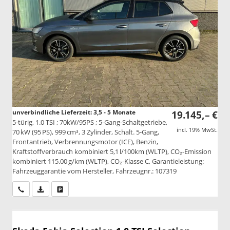
unverbindliche Lieferzeit: 3,5 - 5 Monate
19.145,– €
5-türig, 1.0 TSI ; 70kW/95PS ; 5-Gang-Schaltgetriebe,
incl. 19% MwSt.
70 kW (95 PS), 999 cm³, 3 Zylinder, Schalt. 5-Gang,
Frontantrieb, Verbrennungsmotor (ICE), Benzin,
Kraftstoffverbrauch kombiniert 5,1 l/100km (WLTP), CO₂-Emission
kombiniert 115.00 g/km (WLTP), CO₂-Klasse C, Garantieleistung:
Fahrzeuggarantie vom Hersteller, Fahrzeugnr.: 107319
Wir rufen Sie an
PDF-Datei, Fahrzeugexposé drucken
Drucken, parken oder vergleichen