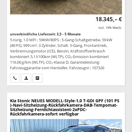
18.345,– €
incl. 19% MwSt.
unverbindliche Lieferzeit: 3,5 - 5 Monate
5-türig, 1.0 MPI ; 59KW/80PS ; 5-Gang-Schaltgetriebe, 59 kW
(80 PS), 999 cm³, 3 Zylinder, Schalt. 5-Gang, Frontantrieb,
Verbrennungsmotor (ICE), Benzin, Kraftstoffverbrauch
kombiniert 5,1 l/100km (WLTP), CO₂-Emission kombiniert
116.00 g/km (WLTP), CO₂-Klasse D, Garantieleistung:
Fahrzeuggarantie vom Hersteller, Fahrzeugnr.: 107326
Wir rufen Sie an
PDF-Datei, Fahrzeugexposé drucken
Drucken, parken oder vergleichen
Kia Stonic
NEUES MODELL-Style-1,0 T-GDI GPF (101 PS
)-Navi-Sitzheizung-Rückfahrkamera-DAB-Tempomat-
Sitzheizung-Fernlichtassistent-2xPDC-
Rückfahrkamera-sofort verfügbar