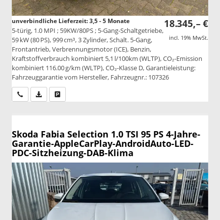
unverbindliche Lieferzeit: 3,5 - 5 Monate
18.345,– €
5-türig, 1.0 MPI ; 59KW/80PS ; 5-Gang-Schaltgetriebe,
incl. 19% MwSt.
59 kW (80 PS), 999 cm³, 3 Zylinder, Schalt. 5-Gang,
Frontantrieb, Verbrennungsmotor (ICE), Benzin,
Kraftstoffverbrauch kombiniert 5,1 l/100km (WLTP), CO₂-Emission
kombiniert 116.00 g/km (WLTP), CO₂-Klasse D, Garantieleistung:
Fahrzeuggarantie vom Hersteller, Fahrzeugnr.: 107326
Wir rufen Sie an
PDF-Datei, Fahrzeugexposé drucken
Drucken, parken oder vergleichen
Skoda Fabia
Selection 1.0 TSI 95 PS 4-Jahre-
Garantie-AppleCarPlay-AndroidAuto-LED-
PDC-Sitzheizung-DAB-Klima