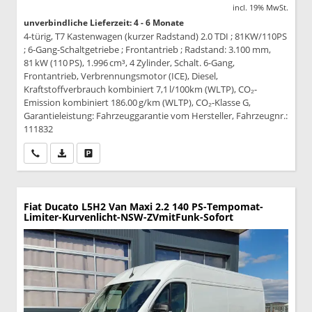
incl. 19% MwSt.
unverbindliche Lieferzeit: 4 - 6 Monate
4-türig, T7 Kastenwagen (kurzer Radstand) 2.0 TDI ; 81KW/110PS
; 6-Gang-Schaltgetriebe ; Frontantrieb ; Radstand: 3.100 mm,
81 kW (110 PS), 1.996 cm³, 4 Zylinder, Schalt. 6-Gang,
Frontantrieb, Verbrennungsmotor (ICE), Diesel,
Kraftstoffverbrauch kombiniert 7,1 l/100km (WLTP), CO₂-
Emission kombiniert 186.00 g/km (WLTP), CO₂-Klasse G,
Garantieleistung: Fahrzeuggarantie vom Hersteller, Fahrzeugnr.:
111832
Wir rufen Sie an
PDF-Datei, Fahrzeugexposé drucken
Drucken, parken oder vergleichen
Fiat Ducato
L5H2 Van Maxi 2.2 140 PS-Tempomat-
Limiter-Kurvenlicht-NSW-ZVmitFunk-Sofort