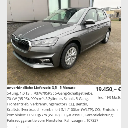
unverbindliche Lieferzeit: 3,5 - 5 Monate
19.450,– €
5-türig, 1.0 TSI ; 70kW/95PS ; 5-Gang-Schaltgetriebe,
incl. 19% MwSt.
70 kW (95 PS), 999 cm³, 3 Zylinder, Schalt. 5-Gang,
Frontantrieb, Verbrennungsmotor (ICE), Benzin,
Kraftstoffverbrauch kombiniert 5,1 l/100km (WLTP), CO₂-Emission
kombiniert 115.00 g/km (WLTP), CO₂-Klasse C, Garantieleistung:
Fahrzeuggarantie vom Hersteller, Fahrzeugnr.: 107327