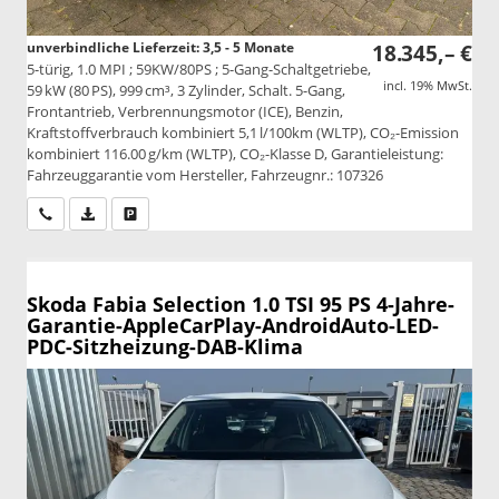
unverbindliche Lieferzeit: 3,5 - 5 Monate
18.345,– €
5-türig, 1.0 MPI ; 59KW/80PS ; 5-Gang-Schaltgetriebe,
incl. 19% MwSt.
59 kW (80 PS), 999 cm³, 3 Zylinder, Schalt. 5-Gang,
Frontantrieb, Verbrennungsmotor (ICE), Benzin,
Kraftstoffverbrauch kombiniert 5,1 l/100km (WLTP), CO₂-Emission
kombiniert 116.00 g/km (WLTP), CO₂-Klasse D, Garantieleistung:
Fahrzeuggarantie vom Hersteller, Fahrzeugnr.: 107326
Wir rufen Sie an
PDF-Datei, Fahrzeugexposé drucken
Drucken, parken oder vergleichen
Skoda Fabia
Selection 1.0 TSI 95 PS 4-Jahre-
Garantie-AppleCarPlay-AndroidAuto-LED-
PDC-Sitzheizung-DAB-Klima