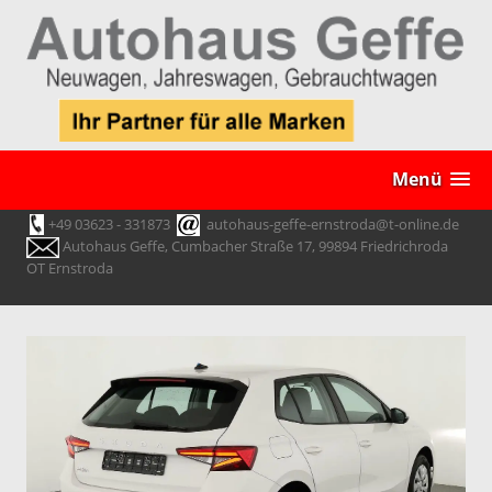
Menü
+49 03623 - 331873
autohaus-geffe-ernstroda@t-online.de
Autohaus Geffe, Cumbacher Straße 17, 99894 Friedrichroda
OT Ernstroda