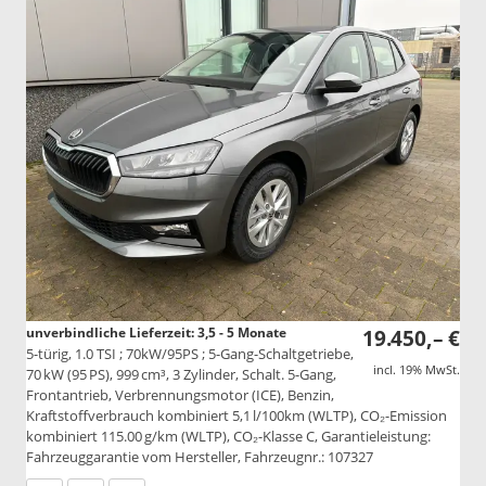
unverbindliche Lieferzeit: 3,5 - 5 Monate
19.450,– €
5-türig, 1.0 TSI ; 70kW/95PS ; 5-Gang-Schaltgetriebe,
incl. 19% MwSt.
70 kW (95 PS), 999 cm³, 3 Zylinder, Schalt. 5-Gang,
Frontantrieb, Verbrennungsmotor (ICE), Benzin,
Kraftstoffverbrauch kombiniert 5,1 l/100km (WLTP), CO₂-Emission
kombiniert 115.00 g/km (WLTP), CO₂-Klasse C, Garantieleistung:
Fahrzeuggarantie vom Hersteller, Fahrzeugnr.: 107327