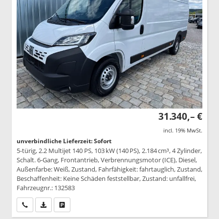
31.340,– €
incl. 19% MwSt.
unverbindliche Lieferzeit: Sofort
5-türig, 2.2 Multijet 140 PS, 103 kW (140 PS), 2.184 cm³, 4 Zylinder,
Schalt. 6-Gang, Frontantrieb, Verbrennungsmotor (ICE), Diesel,
Außenfarbe: Weiß, Zustand, Fahrfähigkeit: fahrtauglich, Zustand,
Beschaffenheit: Keine Schäden feststellbar, Zustand: unfallfrei,
Fahrzeugnr.: 132583
Wir rufen Sie an
PDF-Datei, Fahrzeugexposé drucken
Drucken, parken oder vergleichen