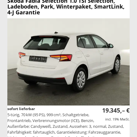
Skoda Fabia
Selection 1.0 TSI Selection,
Ladeboden, Park, Winterpaket, SmartLink,
4-J Garantie
sofort lieferbar
19.345,– €
5-türig, 70 kW (95 PS), 999 cm³, Schaltgetriebe,
incl. 19% MwSt.
Frontantrieb, Verbrennungsmotor (ICE), Benzin,
Außenfarbe: Candyweiß, Zustand, Aussehen: 3, normal, Zustand,
Fahrfähigkeit: fahrtauglich, Garantieleistung: Fahrzeuggarantie,