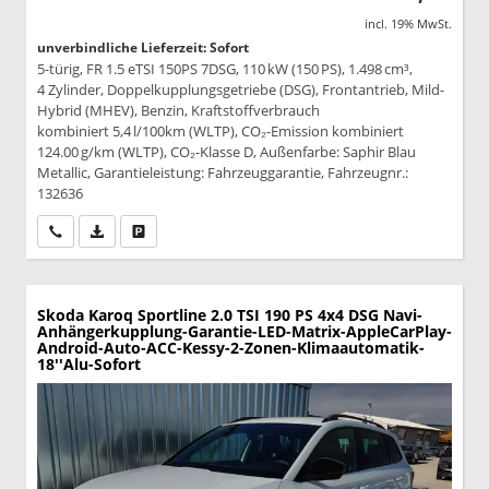
incl. 19% MwSt.
unverbindliche Lieferzeit: Sofort
5-türig, FR 1.5 eTSI 150PS 7DSG, 110 kW (150 PS), 1.498 cm³,
4 Zylinder, Doppelkupplungsgetriebe (DSG), Frontantrieb, Mild-
Hybrid (MHEV), Benzin, Kraftstoffverbrauch
kombiniert 5,4 l/100km (WLTP), CO₂-Emission kombiniert
124.00 g/km (WLTP), CO₂-Klasse D, Außenfarbe: Saphir Blau
Metallic, Garantieleistung: Fahrzeuggarantie, Fahrzeugnr.:
132636
Wir rufen Sie an
PDF-Datei, Fahrzeugexposé drucken
Drucken, parken oder vergleichen
Skoda Karoq
Sportline 2.0 TSI 190 PS 4x4 DSG Navi-
Anhängerkupplung-Garantie-LED-Matrix-AppleCarPlay-
Android-Auto-ACC-Kessy-2-Zonen-Klimaautomatik-
18''Alu-Sofort