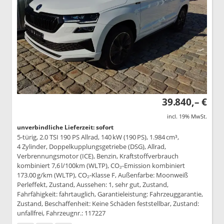
39.840,– €
incl. 19% MwSt.
unverbindliche Lieferzeit: sofort
5-türig, 2.0 TSI 190 PS Allrad, 140 kW (190 PS), 1.984 cm³,
4 Zylinder, Doppelkupplungsgetriebe (DSG), Allrad,
Verbrennungsmotor (ICE), Benzin, Kraftstoffverbrauch
kombiniert 7,6 l/100km (WLTP), CO₂-Emission kombiniert
173.00 g/km (WLTP), CO₂-Klasse F, Außenfarbe: Moonweiß
Perleffekt, Zustand, Aussehen: 1, sehr gut, Zustand,
Fahrfähigkeit: fahrtauglich, Garantieleistung: Fahrzeuggarantie,
Zustand, Beschaffenheit: Keine Schäden feststellbar, Zustand:
unfallfrei, Fahrzeugnr.: 117227