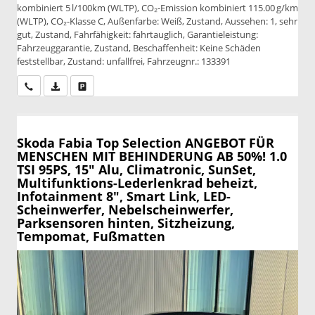
kombiniert 5 l/100km (WLTP), CO₂-Emission kombiniert 115.00 g/km
(WLTP), CO₂-Klasse C, Außenfarbe: Weiß, Zustand, Aussehen: 1, sehr
gut, Zustand, Fahrfähigkeit: fahrtauglich, Garantieleistung:
Fahrzeuggarantie, Zustand, Beschaffenheit: Keine Schäden
feststellbar, Zustand: unfallfrei, Fahrzeugnr.: 133391
Wir rufen Sie an
PDF-Datei, Fahrzeugexposé drucken
Drucken, parken oder vergleichen
Skoda Fabia
Top Selection ANGEBOT FÜR
MENSCHEN MIT BEHINDERUNG AB 50%! 1.0
TSI 95PS, 15" Alu, Climatronic, SunSet,
Multifunktions-Lederlenkrad beheizt,
Infotainment 8", Smart Link, LED-
Scheinwerfer, Nebelscheinwerfer,
Parksensoren hinten, Sitzheizung,
Tempomat, Fußmatten