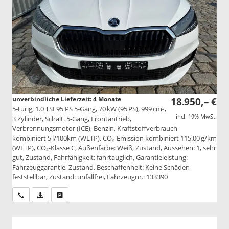
unverbindliche Lieferzeit:
4 Monate
18.950,– €
5-türig, 1.0 TSI 95 PS 5-Gang, 70 kW (95 PS), 999 cm³,
incl. 19% MwSt.
3 Zylinder, Schalt. 5-Gang, Frontantrieb,
Verbrennungsmotor (ICE), Benzin, Kraftstoffverbrauch
kombiniert 5 l/100km (WLTP), CO₂-Emission kombiniert 115.00 g/km
(WLTP), CO₂-Klasse C, Außenfarbe: Weiß, Zustand, Aussehen: 1, sehr
gut, Zustand, Fahrfähigkeit: fahrtauglich, Garantieleistung:
Fahrzeuggarantie, Zustand, Beschaffenheit: Keine Schäden
feststellbar, Zustand: unfallfrei, Fahrzeugnr.: 133390
Wir rufen Sie an
PDF-Datei, Fahrzeugexposé drucken
Drucken, parken oder vergleichen