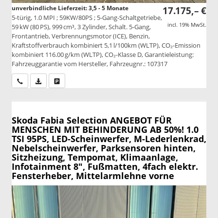
unverbindliche Lieferzeit: 3,5 - 5 Monate
17.175,– €
5-türig, 1.0 MPI ; 59KW/80PS ; 5-Gang-Schaltgetriebe,
incl. 19% MwSt.
59 kW (80 PS), 999 cm³, 3 Zylinder, Schalt. 5-Gang,
Frontantrieb, Verbrennungsmotor (ICE), Benzin,
Kraftstoffverbrauch kombiniert 5,1 l/100km (WLTP), CO₂-Emission
kombiniert 116.00 g/km (WLTP), CO₂-Klasse D, Garantieleistung:
Fahrzeuggarantie vom Hersteller, Fahrzeugnr.: 107317
Wir rufen Sie an
PDF-Datei, Fahrzeugexposé drucken
Drucken, parken oder vergleichen
Skoda Fabia
Selection ANGEBOT FÜR
MENSCHEN MIT BEHINDERUNG AB 50%! 1.0
TSI 95PS, LED-Scheinwerfer, M-Lederlenkrad,
Nebelscheinwerfer, Parksensoren hinten,
Sitzheizung, Tempomat, Klimaanlage,
Infotainment 8", Fußmatten, 4fach elektr.
Fensterheber, Mittelarmlehne vorne