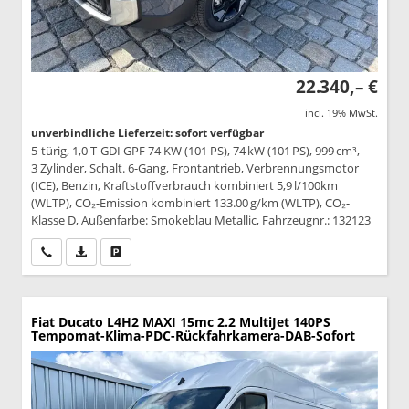
22.340,– €
incl. 19% MwSt.
unverbindliche Lieferzeit: sofort verfügbar
5-türig, 1,0 T-GDI GPF 74 KW (101 PS), 74 kW (101 PS), 999 cm³,
3 Zylinder, Schalt. 6-Gang, Frontantrieb, Verbrennungsmotor
(ICE), Benzin, Kraftstoffverbrauch kombiniert 5,9 l/100km
(WLTP), CO₂-Emission kombiniert 133.00 g/km (WLTP), CO₂-
Klasse D, Außenfarbe: Smokeblau Metallic, Fahrzeugnr.: 132123
Wir rufen Sie an
PDF-Datei, Fahrzeugexposé drucken
Drucken, parken oder vergleichen
Fiat Ducato
L4H2 MAXI 15mc 2.2 MultiJet 140PS
Tempomat-Klima-PDC-Rückfahrkamera-DAB-Sofort