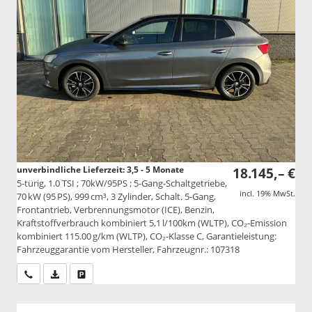
unverbindliche Lieferzeit: 3,5 - 5 Monate
18.145,– €
5-türig, 1.0 TSI ; 70kW/95PS ; 5-Gang-Schaltgetriebe,
incl. 19% MwSt.
70 kW (95 PS), 999 cm³, 3 Zylinder, Schalt. 5-Gang,
Frontantrieb, Verbrennungsmotor (ICE), Benzin,
Kraftstoffverbrauch kombiniert 5,1 l/100km (WLTP), CO₂-Emission
kombiniert 115.00 g/km (WLTP), CO₂-Klasse C, Garantieleistung:
Fahrzeuggarantie vom Hersteller, Fahrzeugnr.: 107318
Wir rufen Sie an
PDF-Datei, Fahrzeugexposé drucken
Drucken, parken oder vergleichen