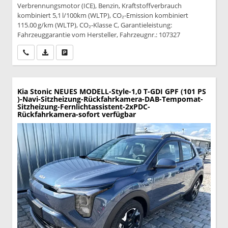
Verbrennungsmotor (ICE), Benzin, Kraftstoffverbrauch
kombiniert 5,1 l/100km (WLTP), CO₂-Emission kombiniert
115.00 g/km (WLTP), CO₂-Klasse C, Garantieleistung:
Fahrzeuggarantie vom Hersteller, Fahrzeugnr.: 107327
Wir rufen Sie an
PDF-Datei, Fahrzeugexposé drucken
Drucken, parken oder vergleichen
Kia Stonic
NEUES MODELL-Style-1,0 T-GDI GPF (101 PS
)-Navi-Sitzheizung-Rückfahrkamera-DAB-Tempomat-
Sitzheizung-Fernlichtassistent-2xPDC-
Rückfahrkamera-sofort verfügbar