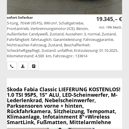
sofort lieferbar
19.345,– €
5-türig, 70 kW (95 PS), 999 cm³, Schaltgetriebe,
incl. 19% MwSt.
Frontantrieb, Verbrennungsmotor (ICE), Benzin,
Außenfarbe: Candyweiß, Zustand, Aussehen: 3, normal, Zustand,
Fahrfähigkeit: fahrtauglich, Garantieleistung: Fahrzeuggarantie,
Nichtraucher-Fahrzeug, Zustand, Beschaffenheit:
Scheckheftgepflegt, Zustand: unfallfrei, Erstzulassung: 01.10.2025,
Kilometerstand: 4.500 km, Fahrzeugnr.: 133614
Wir rufen Sie an
PDF-Datei, Fahrzeugexposé drucken
Drucken, parken oder vergleichen
Skoda Fabia
Classic LIEFERUNG KOSTENLOS!
1.0 TSI 95PS, 15" ALU, LED-Scheinwerfer, M-
Lederlenkrad, Nebelscheinwerfer,
Parksensoren vorne + hinten,
Rückfahrkamera, Sitzheizung, Tempomat,
Klimaanlage, Infotainment 8"+Wireless
SmartLink, Fußmatten, Mittelarmlehne