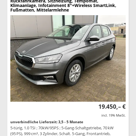
Rückfahrkamera, Sitzheizung, Tempomat,
Klimaanlage, Infotainment 8"+Wireless SmartLink,
Fußmatten, Mittelarmlehne
19.450,– €
incl. 19% MwSt.
unverbindliche Lieferzeit: 3,5 - 5 Monate
5-türig, 1.0 TSI ; 70kW/95PS ; 5-Gang-Schaltgetriebe, 70 kW
(95 PS), 999 cm³, 3 Zylinder, Schalt. 5-Gang, Frontantrieb,