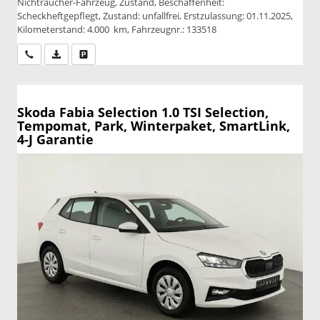
Nichtraucher-Fahrzeug, Zustand, Beschaffenheit:
Scheckheftgepflegt, Zustand: unfallfrei, Erstzulassung: 01.11.2025,
Kilometerstand: 4.000 km, Fahrzeugnr.: 133518
Wir rufen Sie an
PDF-Datei, Fahrzeugexposé drucken
Drucken, parken oder vergleichen
Skoda Fabia
Selection 1.0 TSI Selection,
Tempomat, Park, Winterpaket, SmartLink,
4-J Garantie