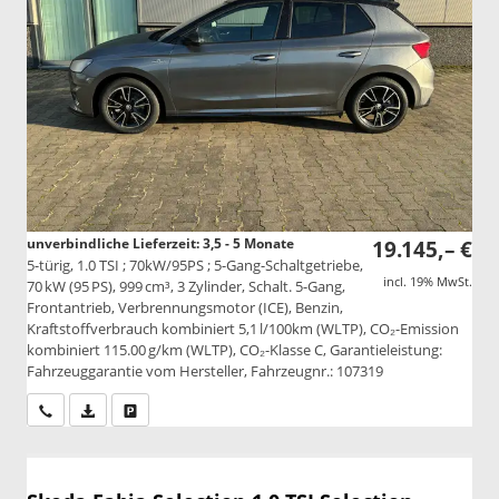
unverbindliche Lieferzeit: 3,5 - 5 Monate
19.145,– €
5-türig, 1.0 TSI ; 70kW/95PS ; 5-Gang-Schaltgetriebe,
incl. 19% MwSt.
70 kW (95 PS), 999 cm³, 3 Zylinder, Schalt. 5-Gang,
Frontantrieb, Verbrennungsmotor (ICE), Benzin,
Kraftstoffverbrauch kombiniert 5,1 l/100km (WLTP), CO₂-Emission
kombiniert 115.00 g/km (WLTP), CO₂-Klasse C, Garantieleistung:
Fahrzeuggarantie vom Hersteller, Fahrzeugnr.: 107319
Wir rufen Sie an
PDF-Datei, Fahrzeugexposé drucken
Drucken, parken oder vergleichen