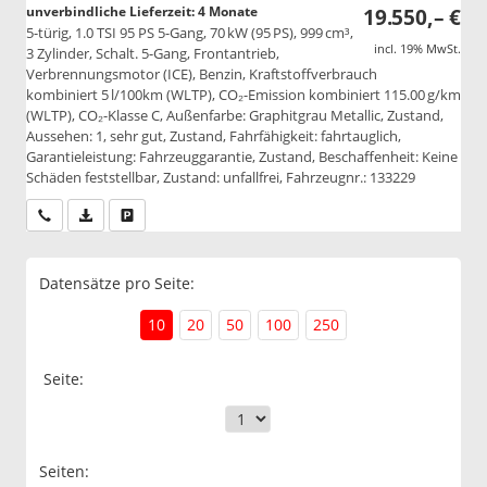
unverbindliche Lieferzeit:
4 Monate
19.550,– €
5-türig, 1.0 TSI 95 PS 5-Gang, 70 kW (95 PS), 999 cm³,
incl. 19% MwSt.
3 Zylinder, Schalt. 5-Gang, Frontantrieb,
Verbrennungsmotor (ICE), Benzin, Kraftstoffverbrauch
kombiniert 5 l/100km (WLTP), CO₂-Emission kombiniert 115.00 g/km
(WLTP), CO₂-Klasse C, Außenfarbe: Graphitgrau Metallic, Zustand,
Aussehen: 1, sehr gut, Zustand, Fahrfähigkeit: fahrtauglich,
Garantieleistung: Fahrzeuggarantie, Zustand, Beschaffenheit: Keine
Schäden feststellbar, Zustand: unfallfrei, Fahrzeugnr.: 133229
Wir rufen Sie an
PDF-Datei, Fahrzeugexposé drucken
Drucken, parken oder vergleichen
Datensätze pro Seite:
10
20
50
100
250
Seite:
Seiten: