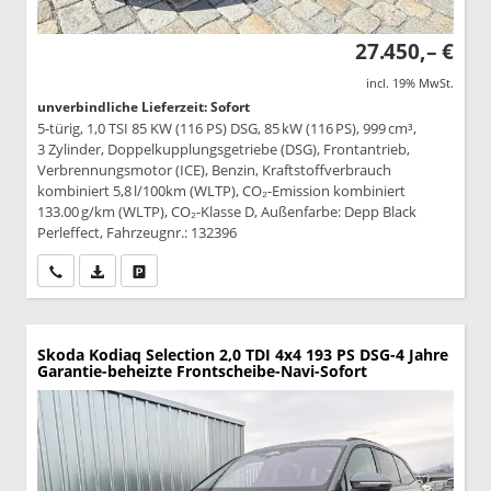
27.450,– €
incl. 19% MwSt.
unverbindliche Lieferzeit: Sofort
5-türig, 1,0 TSI 85 KW (116 PS) DSG, 85 kW (116 PS), 999 cm³,
3 Zylinder, Doppelkupplungsgetriebe (DSG), Frontantrieb,
Verbrennungsmotor (ICE), Benzin, Kraftstoffverbrauch
kombiniert 5,8 l/100km (WLTP), CO₂-Emission kombiniert
133.00 g/km (WLTP), CO₂-Klasse D, Außenfarbe: Depp Black
Perleffect, Fahrzeugnr.: 132396
Wir rufen Sie an
PDF-Datei, Fahrzeugexposé drucken
Drucken, parken oder vergleichen
Skoda Kodiaq
Selection 2,0 TDI 4x4 193 PS DSG-4 Jahre
Garantie-beheizte Frontscheibe-Navi-Sofort