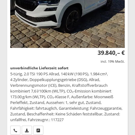
39.840,– €
incl. 19% MwSt.
unverbindliche Lieferzeit: sofort
5-türig, 2.0 TSI 190 PS Allrad, 140 kW (190 PS), 1.984 cm³,
4 Zylinder, Doppelkupplungsgetriebe (DSG), Allrad,
Verbrennungsmotor (ICE), Benzin, Kraftstoffverbrauch
kombiniert 7,6 l/100km (WLTP), CO₂-Emission kombiniert
173.00 g/km (WLTP), CO₂-Klasse F, Außenfarbe: Moonweiß
Perleffekt, Zustand, Aussehen: 1, sehr gut, Zustand,
Fahrfähigkeit: fahrtauglich, Garantieleistung: Fahrzeuggarantie,
Zustand, Beschaffenheit: Keine Schäden feststellbar, Zustand:
unfallfrei, Fahrzeugnr.: 117227
Wir rufen Sie an
PDF-Datei, Fahrzeugexposé drucken
Drucken, parken oder vergleichen