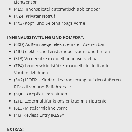
Lichtsensor
(4L6) Innenspiegel automatisch abblendbar
(NZ4) Privater Notruf
(4X3) Kopf- und Seitenairbags vorne
INNENAUSSTATTUNG UND KOMFORT:
(6XD) Außenspiegel elektr. einstell-/beheizbar
(4R4) elektrische Fensterheber vorne und hinten
(3L3) Vordersitze manuell höhenverstellbar
(7P4) Lendenwirbelstütze, manuell einstellbar in
Vordersitzlehnen
(3A2) ISOFIX - Kindersitzverankerung auf den äußeren
Rücksitzen und Beifahrersitz
(3Q6) 3 Kopfstützen hinten
(2FE) Ledermultifunktionslenkrad mit Tiptronic
(6E3) Mittelarmlehne vorne
(4I3) Keyless Entry (KESSY)
EXTRAS: