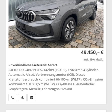
49.450,– €
incl. 19% MwSt.
unverbindliche Lieferzeit: Sofort
2,0 TDI DSG 4x4 193 PS, 142 kW (193 PS), 1.968 cm³, 4 Zylinder,
Automatik, Allrad, Verbrennungsmotor (ICE), Diesel,
Kraftstoffverbrauch kombiniert 6 l/100km (WLTP), CO₂-Emission
kombiniert 158.00 g/km (WLTP), CO₂-Klasse F, Außenfarbe:
Graphitegrau Metallic, Fahrzeugnr.: 126760
Wir rufen Sie an
PDF-Datei, Fahrzeugexposé drucken
Drucken, parken oder vergleichen