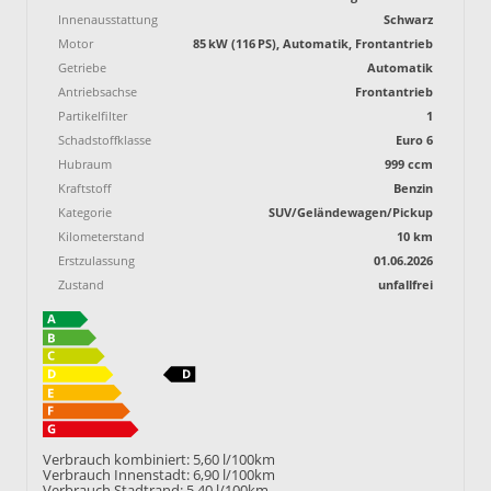
Innenausstattung
Schwarz
Motor
85 kW (116 PS), Automatik, Frontantrieb
Getriebe
Automatik
Antriebsachse
Frontantrieb
Partikelfilter
1
Schadstoffklasse
Euro 6
Hubraum
999 ccm
Kraftstoff
Benzin
Kategorie
SUV/Geländewagen/Pickup
Kilometerstand
10 km
Erstzulassung
01.06.2026
Zustand
unfallfrei
Verbrauch kombiniert:
5,60 l/100km
Verbrauch Innenstadt:
6,90 l/100km
Verbrauch Stadtrand:
5,40 l/100km