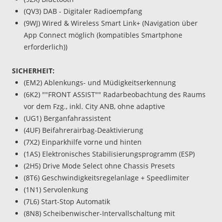
(QV3) DAB - Digitaler Radioempfang
(9WJ) Wired & Wireless Smart Link+ (Navigation über
App Connect möglich (kompatibles Smartphone
erforderlich))
SICHERHEIT:
(EM2) Ablenkungs- und Müdigkeitserkennung
(6K2) ""FRONT ASSIST"" Radarbeobachtung des Raums
vor dem Fzg., inkl. City ANB, ohne adaptive
(UG1) Berganfahrassistent
(4UF) Beifahrerairbag-Deaktivierung
(7X2) Einparkhilfe vorne und hinten
(1AS) Elektronisches Stabilisierungsprogramm (ESP)
(2H5) Drive Mode Select ohne Chassis Presets
(8T6) Geschwindigkeitsregelanlage + Speedlimiter
(1N1) Servolenkung
(7L6) Start-Stop Automatik
(8N8) Scheibenwischer-Intervallschaltung mit