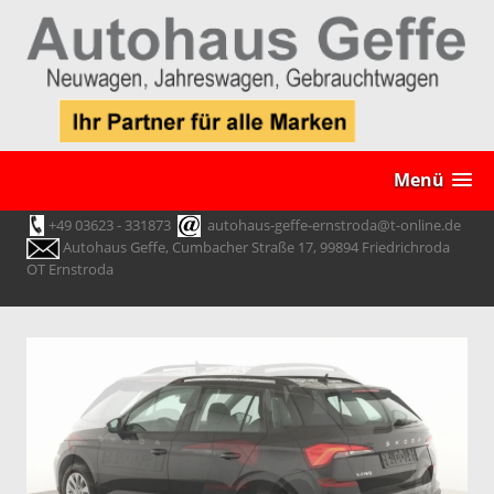
Menü
+49 03623 - 331873
autohaus-geffe-ernstroda@t-online.de
Autohaus Geffe, Cumbacher Straße 17, 99894 Friedrichroda
OT Ernstroda