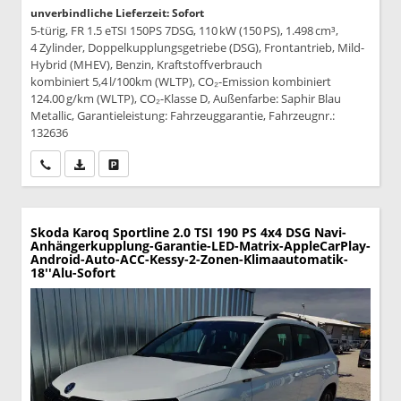
unverbindliche Lieferzeit: Sofort
5-türig, FR 1.5 eTSI 150PS 7DSG, 110 kW (150 PS), 1.498 cm³,
4 Zylinder, Doppelkupplungsgetriebe (DSG), Frontantrieb, Mild-
Hybrid (MHEV), Benzin, Kraftstoffverbrauch
kombiniert 5,4 l/100km (WLTP), CO₂-Emission kombiniert
124.00 g/km (WLTP), CO₂-Klasse D, Außenfarbe: Saphir Blau
Metallic, Garantieleistung: Fahrzeuggarantie, Fahrzeugnr.:
132636
Wir rufen Sie an
PDF-Datei, Fahrzeugexposé drucken
Drucken, parken oder vergleichen
Skoda Karoq
Sportline 2.0 TSI 190 PS 4x4 DSG Navi-
Anhängerkupplung-Garantie-LED-Matrix-AppleCarPlay-
Android-Auto-ACC-Kessy-2-Zonen-Klimaautomatik-
18''Alu-Sofort