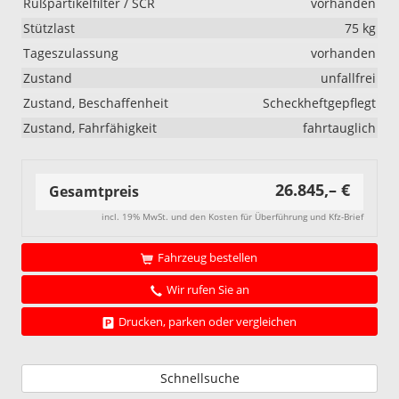
Rußpartikelfilter / SCR
vorhanden
Stützlast
75 kg
Tageszulassung
vorhanden
Zustand
unfallfrei
Zustand, Beschaffenheit
Scheckheftgepflegt
Zustand, Fahrfähigkeit
fahrtauglich
26.845,– €
Gesamtpreis
incl. 19% MwSt. und den Kosten für Überführung und Kfz-Brief
Fahrzeug bestellen
Wir rufen Sie an
Drucken, parken oder vergleichen
Schnellsuche