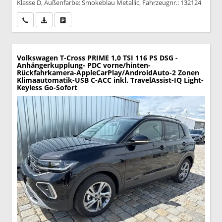
Klasse D, Außenfarbe: Smokeblau Metallic, Fahrzeugnr.: 132124
Wir rufen Sie an
PDF-Datei, Fahrzeugexposé drucken
Drucken, parken oder vergleichen
Volkswagen T-Cross
PRIME 1,0 TSI 116 PS DSG -
Anhängerkupplung- PDC vorne/hinten-
Rückfahrkamera-AppleCarPlay/AndroidAuto-2 Zonen
Klimaautomatik-USB C-ACC inkl. TravelAssist-IQ Light-
Keyless Go-Sofort