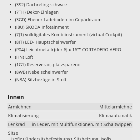
(3S2) Dachreling schwarz
(7TH) Dekor-Einlagen
(3GD) Ebener Ladeboden im Gepäckraum
(I8U) SKODA Infotainment
(7J1) volldigitales Kombiinstrument (virtual Cockpit)
(8IT) LED- Hauptscheinwerfer
(P04) Leichtmetallr{der 6J x 16"" CORTADERO AERO
(HN) Loft
(1G1) Reserverad, platzsparend
(8WB) Nebelscheinwerfer
(N3A) Sitzbezüge in Stoff
Innen
Armlehnen
Mittelarmlehne
Klimatisierung
Klimaautomatik
Lenkrad
in Leder, mit Multifunktionen, mit Schaltwippen
Sitze
Isofix (Kindersitzbefestigung), Sitzheizung, Isofix