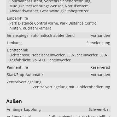
Spurhalteassistent, Verkehrzeichenerkennung,
Müdigkeitserkennungs-Sensor, Notrufsystem,
Abstandswarner, Geschwindigkeitsbegrenzer
Einparkhilfe
Park Distance Control vorne, Park Distance Control
hinten, Rückfahrkamera
Innenspiegel automatisch abblendend
vorhanden
Lenkung
Servolenkung
Lichttechnik
Lichtsensor, Nebelscheinwerfer, LED-Scheinwerfer, LED-
Tagfahrlicht, Voll-LED Scheinwerfer
Pannenhilfe
Reserverad
Start/Stop-Automatik
vorhanden
Zentralverriegelung
Zentralverriegelung mit Funkfernbedienung
Außen
Anhängerkupplung
Schwenkbar
Außenspiegel
Außenspiegel elektrisch verstellbar