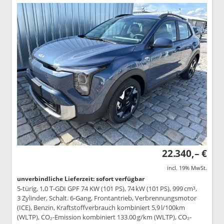
22.340,– €
incl. 19% MwSt.
unverbindliche Lieferzeit: sofort verfügbar
5-türig, 1,0 T-GDI GPF 74 KW (101 PS), 74 kW (101 PS), 999 cm³,
3 Zylinder, Schalt. 6-Gang, Frontantrieb, Verbrennungsmotor
(ICE), Benzin, Kraftstoffverbrauch kombiniert 5,9 l/100km
(WLTP), CO₂-Emission kombiniert 133.00 g/km (WLTP), CO₂-