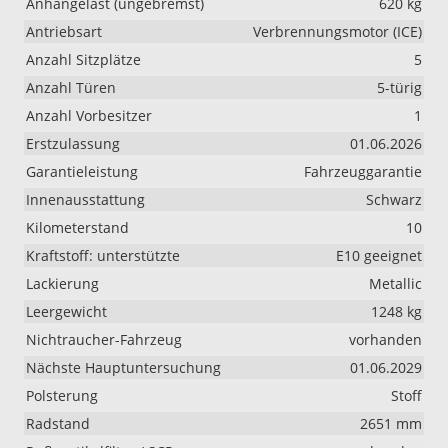
Anhängelast (ungebremst)
620 kg
Antriebsart
Verbrennungsmotor (ICE)
Anzahl Sitzplätze
5
Anzahl Türen
5-türig
Anzahl Vorbesitzer
1
Erstzulassung
01.06.2026
Garantieleistung
Fahrzeuggarantie
Innenausstattung
Schwarz
Kilometerstand
10
Kraftstoff: unterstützte
E10 geeignet
Lackierung
Metallic
Leergewicht
1248 kg
Nichtraucher-Fahrzeug
vorhanden
Nächste Hauptuntersuchung
01.06.2029
Polsterung
Stoff
Radstand
2651 mm