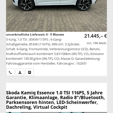
unverbindliche Lieferzeit: 4 - 5 Monate
21.445,– €
5-türig, 1.0 TSI ; 85KW/115PS ; 6-Gang-
incl. 19% MwSt.
Schaltgetriebe, 85 kW (116 PS), 999 cm³, 3 Zylinder,
Schalt. 6-Gang, Frontantrieb, Verbrennungsmotor (ICE), Benzin,
Kraftstoffverbrauch kombiniert 5,8 l/100km (WLTP), CO₂-Emission
kombiniert 130.00 g/km (WLTP), CO₂-Klasse D, Garantieleistung:
Fahrzeuggarantie vom Hersteller, Fahrzeugnr.: 102931
Wir rufen Sie an
PDF-Datei, Fahrzeugexposé drucken
Drucken, parken oder vergleichen
Skoda Kamiq
Essence 1.0 TSI 116PS, 5 Jahre
Garantie, Klimaanlage, Radio 8"/Bluetooth,
Parksensoren hinten, LED-Scheinwerfer,
Dachreling, Virtual Cockpit