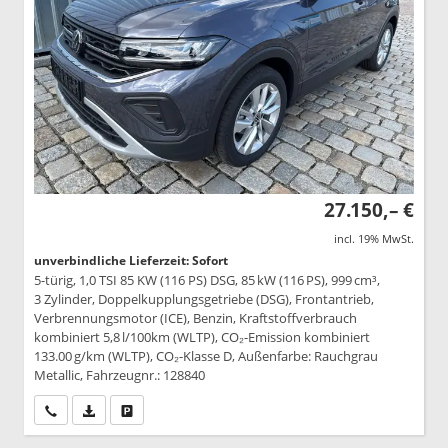
27.150,– €
incl. 19% MwSt.
unverbindliche Lieferzeit: Sofort
5-türig, 1,0 TSI 85 KW (116 PS) DSG, 85 kW (116 PS), 999 cm³,
3 Zylinder, Doppelkupplungsgetriebe (DSG), Frontantrieb,
Verbrennungsmotor (ICE), Benzin, Kraftstoffverbrauch
kombiniert 5,8 l/100km (WLTP), CO₂-Emission kombiniert
133.00 g/km (WLTP), CO₂-Klasse D, Außenfarbe: Rauchgrau
Metallic, Fahrzeugnr.: 128840
Wir rufen Sie an
PDF-Datei, Fahrzeugexposé drucken
Drucken, parken oder vergleichen