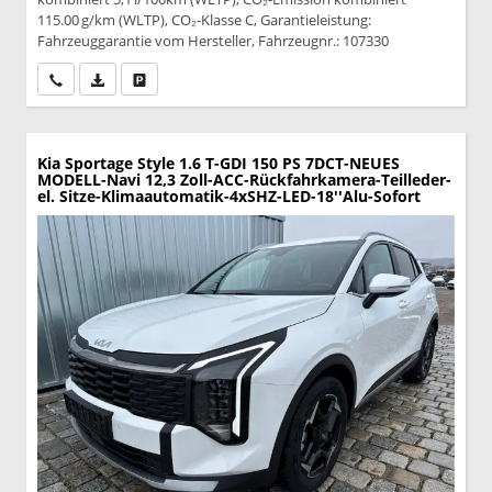
115.00 g/km (WLTP), CO₂-Klasse C, Garantieleistung:
Fahrzeuggarantie vom Hersteller, Fahrzeugnr.: 107330
Wir rufen Sie an
PDF-Datei, Fahrzeugexposé drucken
Drucken, parken oder vergleichen
Kia Sportage
Style 1.6 T-GDI 150 PS 7DCT-NEUES
MODELL-Navi 12,3 Zoll-ACC-Rückfahrkamera-Teilleder-
el. Sitze-Klimaautomatik-4xSHZ-LED-18''Alu-Sofort