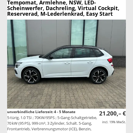
Tempomat, Armlehne, NSW, LED-
Scheinwerfer, Dachreling, Virtual Cockpit,
Reserverad, M-Lederlenkrad, Easy Start
unverbindliche Lieferzeit: 4 - 5 Monate
21.200,– €
5-türig, 1.0 TSI ; 70KW/95PS ; 5-Gang-Schaltgetriebe,
incl. 19% MwSt.
70 kW (95 PS), 999 cm³, 3 Zylinder, Schalt. 5-Gang,
Frontantrieb, Verbrennungsmotor (ICE), Benzin,