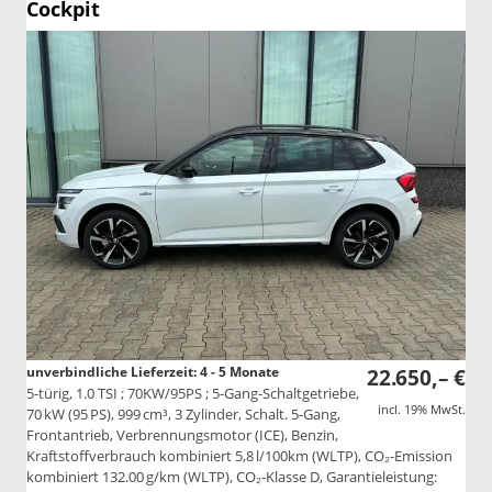
Cockpit
unverbindliche Lieferzeit: 4 - 5 Monate
22.650,– €
5-türig, 1.0 TSI ; 70KW/95PS ; 5-Gang-Schaltgetriebe,
incl. 19% MwSt.
70 kW (95 PS), 999 cm³, 3 Zylinder, Schalt. 5-Gang,
Frontantrieb, Verbrennungsmotor (ICE), Benzin,
Kraftstoffverbrauch kombiniert 5,8 l/100km (WLTP), CO₂-Emission
kombiniert 132.00 g/km (WLTP), CO₂-Klasse D, Garantieleistung: