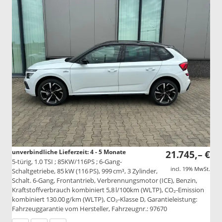
unverbindliche Lieferzeit: 4 - 5 Monate
21.745,– €
5-türig, 1.0 TSI ; 85KW/116PS ; 6-Gang-
incl. 19% MwSt.
Schaltgetriebe, 85 kW (116 PS), 999 cm³, 3 Zylinder,
Schalt. 6-Gang, Frontantrieb, Verbrennungsmotor (ICE), Benzin,
Kraftstoffverbrauch kombiniert 5,8 l/100km (WLTP), CO₂-Emission
kombiniert 130.00 g/km (WLTP), CO₂-Klasse D, Garantieleistung:
Fahrzeuggarantie vom Hersteller, Fahrzeugnr.: 97670