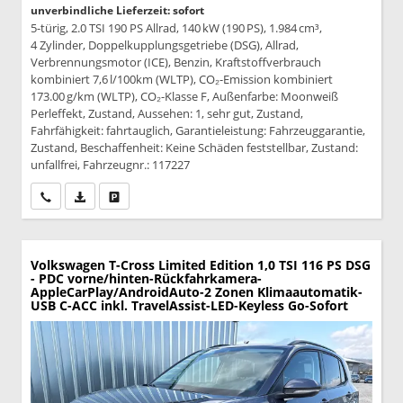
unverbindliche Lieferzeit: sofort
5-türig, 2.0 TSI 190 PS Allrad, 140 kW (190 PS), 1.984 cm³,
4 Zylinder, Doppelkupplungsgetriebe (DSG), Allrad,
Verbrennungsmotor (ICE), Benzin, Kraftstoffverbrauch
kombiniert 7,6 l/100km (WLTP), CO₂-Emission kombiniert
173.00 g/km (WLTP), CO₂-Klasse F, Außenfarbe: Moonweiß
Perleffekt, Zustand, Aussehen: 1, sehr gut, Zustand,
Fahrfähigkeit: fahrtauglich, Garantieleistung: Fahrzeuggarantie,
Zustand, Beschaffenheit: Keine Schäden feststellbar, Zustand:
unfallfrei, Fahrzeugnr.: 117227
Wir rufen Sie an
PDF-Datei, Fahrzeugexposé drucken
Drucken, parken oder vergleichen
Volkswagen T-Cross
Limited Edition 1,0 TSI 116 PS DSG
- PDC vorne/hinten-Rückfahrkamera-
AppleCarPlay/AndroidAuto-2 Zonen Klimaautomatik-
USB C-ACC inkl. TravelAssist-LED-Keyless Go-Sofort