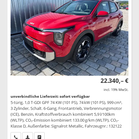
22.340,– €
incl. 19% MwSt.
unverbindliche Lieferzeit: sofort verfügbar
5-türig, 1,0 T-GDI GPF 74 KW (101 PS), 74 kW (101 PS), 999 cm³,
3 Zylinder, Schalt. 6-Gang, Frontantrieb, Verbrennungsmotor
(ICE), Benzin, Kraftstoffverbrauch kombiniert 5,9 l/100km
(WLTP), CO₂-Emission kombiniert 133.00 g/km (WLTP), CO₂-
Klasse D, Außenfarbe: Signalrot Metallic, Fahrzeugnr.: 132122
Wir rufen Sie an
PDF-Datei, Fahrzeugexposé drucken
Drucken, parken oder vergleichen