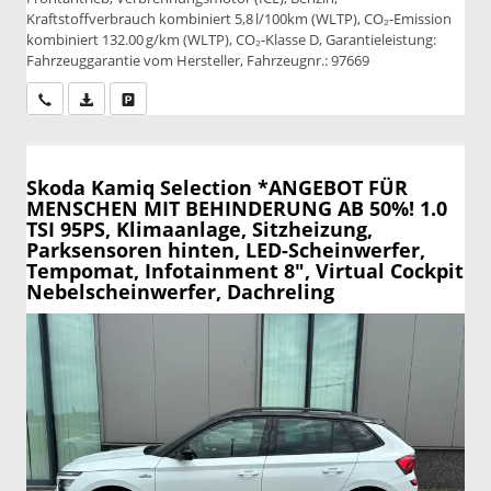
Kraftstoffverbrauch kombiniert 5,8 l/100km (WLTP), CO₂-Emission
kombiniert 132.00 g/km (WLTP), CO₂-Klasse D, Garantieleistung:
Fahrzeuggarantie vom Hersteller, Fahrzeugnr.: 97669
Wir rufen Sie an
PDF-Datei, Fahrzeugexposé drucken
Drucken, parken oder vergleichen
Skoda Kamiq
Selection *ANGEBOT FÜR
MENSCHEN MIT BEHINDERUNG AB 50%! 1.0
TSI 95PS, Klimaanlage, Sitzheizung,
Parksensoren hinten, LED-Scheinwerfer,
Tempomat, Infotainment 8", Virtual Cockpit
Nebelscheinwerfer, Dachreling