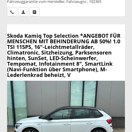
Fahrzeuggarantie vom Hersteller, Fahrzeugnr.: 102365
Wir rufen Sie an
PDF-Datei, Fahrzeugexposé drucken
Drucken, parken oder vergleichen
Skoda Kamiq
Top Selection *ANGEBOT FÜR
MENSCHEN MIT BEHINDERUNG AB 50%! 1.0
TSI 115PS, 16"-Leichtmetallräder,
Climatronic, Sitzheizung, Parksensoren
hinten, SunSet, LED-Scheinwerfer,
Tempomat, Infotainment 8", SmartLink
(Navi-Funktion über Smartphone), M-
Lederlenkrad beheizt, V