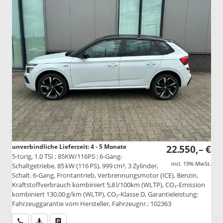
unverbindliche Lieferzeit: 4 - 5 Monate
22.550,– €
5-türig, 1.0 TSI ; 85KW/116PS ; 6-Gang-
incl. 19% MwSt.
Schaltgetriebe, 85 kW (116 PS), 999 cm³, 3 Zylinder,
Schalt. 6-Gang, Frontantrieb, Verbrennungsmotor (ICE), Benzin,
Kraftstoffverbrauch kombiniert 5,8 l/100km (WLTP), CO₂-Emission
kombiniert 130.00 g/km (WLTP), CO₂-Klasse D, Garantieleistung:
Fahrzeuggarantie vom Hersteller, Fahrzeugnr.: 102363
Wir rufen Sie an
PDF-Datei, Fahrzeugexposé drucken
Drucken, parken oder vergleichen