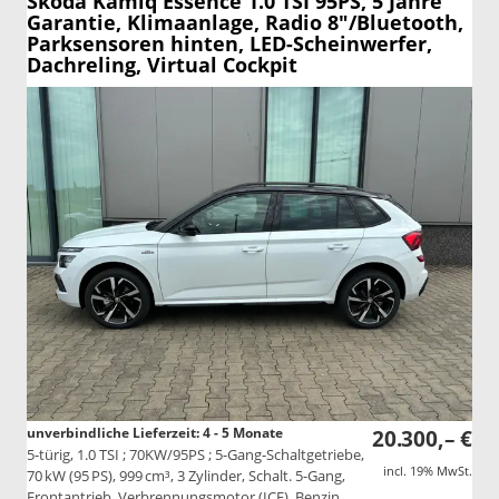
Skoda Kamiq
Essence 1.0 TSI 95PS, 5 Jahre
Garantie, Klimaanlage, Radio 8"/Bluetooth,
Parksensoren hinten, LED-Scheinwerfer,
Dachreling, Virtual Cockpit
unverbindliche Lieferzeit: 4 - 5 Monate
20.300,– €
5-türig, 1.0 TSI ; 70KW/95PS ; 5-Gang-Schaltgetriebe,
incl. 19% MwSt.
70 kW (95 PS), 999 cm³, 3 Zylinder, Schalt. 5-Gang,
Frontantrieb, Verbrennungsmotor (ICE), Benzin,