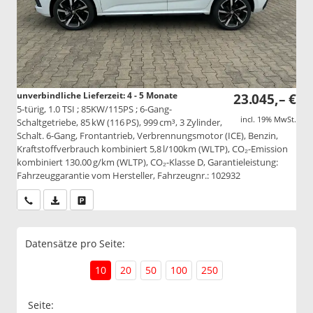
unverbindliche Lieferzeit: 4 - 5 Monate
23.045,– €
5-türig, 1.0 TSI ; 85KW/115PS ; 6-Gang-
incl. 19% MwSt.
Schaltgetriebe, 85 kW (116 PS), 999 cm³, 3 Zylinder,
Schalt. 6-Gang, Frontantrieb, Verbrennungsmotor (ICE), Benzin,
Kraftstoffverbrauch kombiniert 5,8 l/100km (WLTP), CO₂-Emission
kombiniert 130.00 g/km (WLTP), CO₂-Klasse D, Garantieleistung:
Fahrzeuggarantie vom Hersteller, Fahrzeugnr.: 102932
Wir rufen Sie an
PDF-Datei, Fahrzeugexposé drucken
Drucken, parken oder vergleichen
Datensätze pro Seite:
10
20
50
100
250
Seite: