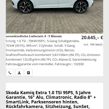
unverbindliche Lieferzeit: 4 - 5 Monate
20.645,– €
5-türig, 1.0 TSI ; 70KW/95PS ; 5-Gang-Schaltgetriebe,
incl. 19% MwSt.
70 kW (95 PS), 999 cm³, 3 Zylinder, Schalt. 5-Gang,
Frontantrieb, Verbrennungsmotor (ICE), Benzin,
Kraftstoffverbrauch kombiniert 5,8 l/100km (WLTP), CO₂-Emission
kombiniert 132.00 g/km (WLTP), CO₂-Klasse D, Garantieleistung:
Fahrzeuggarantie vom Hersteller, Fahrzeugnr.: 102930
Wir rufen Sie an
PDF-Datei, Fahrzeugexposé drucken
Drucken, parken oder vergleichen
Skoda Kamiq
Extra 1.0 TSI 95PS, 5 Jahre
Garantie, 16" Alu, Climatronic, Radio 8" +
SmartLink, Parksensoren hinten,
Rückfahrkamera, Sitzheizung, SunSet,