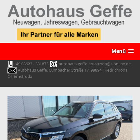
Menü
+49 03623 - 331873
autohaus-geffe-ernstroda@t-online.de
Autohaus Geffe, Cumbacher Straße 17, 99894 Friedrichroda
OT Ernstroda