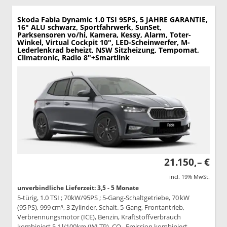
Skoda Fabia
Dynamic 1.0 TSI 95PS, 5 JAHRE GARANTIE,
16" ALU schwarz, Sportfahrwerk, SunSet,
Parksensoren vo/hi, Kamera, Kessy, Alarm, Toter-
Winkel, Virtual Cockpit 10", LED-Scheinwerfer, M-
Lederlenkrad beheizt, NSW Sitzheizung, Tempomat,
Climatronic, Radio 8"+Smartlink
21.150,– €
incl. 19% MwSt.
unverbindliche Lieferzeit: 3,5 - 5 Monate
5-türig, 1.0 TSI ; 70kW/95PS ; 5-Gang-Schaltgetriebe, 70 kW
(95 PS), 999 cm³, 3 Zylinder, Schalt. 5-Gang, Frontantrieb,
Verbrennungsmotor (ICE), Benzin, Kraftstoffverbrauch
kombiniert 5,1 l/100km (WLTP), CO₂-Emission kombiniert