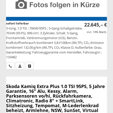
sofort lieferbar
22.645,– €
5-türig, 1.0 TSI ; 70KW/95PS ; 5-Gang-Schaltgetriebe,
incl. 19% MwSt.
70 kW (95 PS), 999 cm³, 3 Zylinder, Schalt. 5-Gang,
Frontantrieb, Verbrennungsmotor (ICE), Benzin,
Kraftstoffverbrauch kombiniert 5,8 l/100km (WLTP), CO₂-Emission
kombiniert 132.00 g/km (WLTP), CO₂-Klasse D, Außenfarbe: Grau,
Garantieleistung: Fahrzeuggarantie vom Hersteller, Fahrzeugnr.:
133482
Wir rufen Sie an
PDF-Datei, Fahrzeugexposé drucken
Drucken, parken oder vergleichen
Skoda Kamiq
Extra Plus 1.0 TSI 95PS, 5 Jahre
Garantie, 16" Alu, Kessy, Alarm,
Parksensoren vo/hi, Rückfahrkamera,
Climatronic, Radio 8" + SmartLink,
Sitzheizung, Tempomat, M-Lederlenkrad
beheizt, Armlehne, NSW, SunSet, Virtual