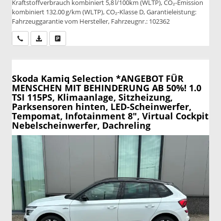
Kraftstoffverbrauch kombiniert 5,8 l/100km (WLTP), CO₂-Emission
kombiniert 132.00 g/km (WLTP), CO₂-Klasse D, Garantieleistung:
Fahrzeuggarantie vom Hersteller, Fahrzeugnr.: 102362
Wir rufen Sie an
PDF-Datei, Fahrzeugexposé drucken
Drucken, parken oder vergleichen
Skoda Kamiq
Selection *ANGEBOT FÜR
MENSCHEN MIT BEHINDERUNG AB 50%! 1.0
TSI 115PS, Klimaanlage, Sitzheizung,
Parksensoren hinten, LED-Scheinwerfer,
Tempomat, Infotainment 8", Virtual Cockpit
Nebelscheinwerfer, Dachreling