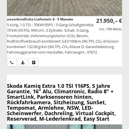
unverbindliche Lieferzeit: 4 - 5 Monate
21.950,– €
5-türig, 1.0 TSI ; 70KW/95PS ; 5-Gang-Schaltgetriebe,
incl. 19% MwSt.
70 kW (95 PS), 999 cm³, 3 Zylinder, Schalt. 5-Gang,
Frontantrieb, Verbrennungsmotor (ICE), Benzin,
Kraftstoffverbrauch kombiniert 5,8 l/100km (WLTP), CO₂-Emission
kombiniert 132.00 g/km (WLTP), CO₂-Klasse D, Garantieleistung:
Fahrzeuggarantie vom Hersteller, Fahrzeugnr.: 97672
Wir rufen Sie an
PDF-Datei, Fahrzeugexposé drucken
Drucken, parken oder vergleichen
Skoda Kamiq
Extra 1.0 TSI 116PS, 5 Jahre
Garantie, 16" Alu, Climatronic, Radio 8" +
SmartLink, Parksensoren hinten,
Rückfahrkamera, Sitzheizung, SunSet,
Tempomat, Armlehne, NSW, LED-
Scheinwerfer, Dachreling, Virtual Cockpit,
Reserverad, M-Lederlenkrad, Easy Start