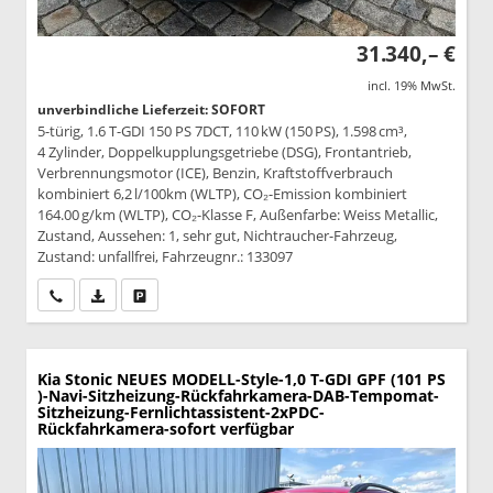
31.340,– €
incl. 19% MwSt.
unverbindliche Lieferzeit: SOFORT
5-türig, 1.6 T-GDI 150 PS 7DCT, 110 kW (150 PS), 1.598 cm³,
4 Zylinder, Doppelkupplungsgetriebe (DSG), Frontantrieb,
Verbrennungsmotor (ICE), Benzin, Kraftstoffverbrauch
kombiniert 6,2 l/100km (WLTP), CO₂-Emission kombiniert
164.00 g/km (WLTP), CO₂-Klasse F, Außenfarbe: Weiss Metallic,
Zustand, Aussehen: 1, sehr gut, Nichtraucher-Fahrzeug,
Zustand: unfallfrei, Fahrzeugnr.: 133097
Wir rufen Sie an
PDF-Datei, Fahrzeugexposé drucken
Drucken, parken oder vergleichen
Kia Stonic
NEUES MODELL-Style-1,0 T-GDI GPF (101 PS
)-Navi-Sitzheizung-Rückfahrkamera-DAB-Tempomat-
Sitzheizung-Fernlichtassistent-2xPDC-
Rückfahrkamera-sofort verfügbar