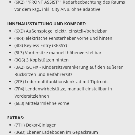
(6K2) ""FRONT ASSIST"" Radarbeobachtung des Raums
vor dem Fzg., inkl. City ANB, ohne adaptive
INNENAUSSTATTUNG UND KOMFORT:
(6XD) Außenspiegel elektr. einstell-/beheizbar
(4R4) elektrische Fensterheber vorne und hinten
(4I3) Keyless Entry (KESSY)
(3L3) Vordersitze manuell höhenverstellbar
(3Q6) 3 Kopfstützen hinten
(3A2) ISOFIX - Kindersitzverankerung auf den äußeren
Rücksitzen und Beifahrersitz
(2FE) Ledermultifunktionslenkrad mit Tiptronic
(7P4) Lendenwirbelstütze, manuell einstellbar in
Vordersitzlehnen
(6E3) Mittelarmlehne vorne
EXTRAS:
(7TH) Dekor-Einlagen
(3GD) Ebener Ladeboden im Gepäckraum