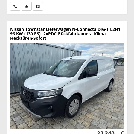
Wir rufen Sie an
PDF-Datei, Fahrzeugexposé drucken
Drucken, parken oder vergleichen
Nissan Townstar Lieferwagen
N-Connecta DIG-T L2H1
96 KW (130 PS) -2xPDC-Rückfahrkamera-Klima-
Hecktüren-Sofort
22.340,– €