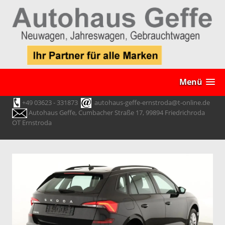
Menü
+49 03623 - 331873
autohaus-geffe-ernstroda@t-online.de
Autohaus Geffe, Cumbacher Straße 17, 99894 Friedrichroda
OT Ernstroda