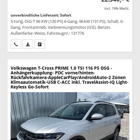
incl. 19% MwSt.
unverbindliche Lieferzeit: Sofort
5-türig, DIG-T 96 KW (130 PS) 6-Gang, 96 kW (131 PS), Schalt. 6-
Gang, Frontantrieb, Verbrennungsmotor (ICE), Benzin,
Außenfarbe: Weiss, Fahrzeugnr.: 131776
Wir rufen Sie an
PDF-Datei, Fahrzeugexposé drucken
Drucken, parken oder vergleichen
Volkswagen T-Cross
PRIME 1,0 TSI 116 PS DSG -
Anhängerkupplung- PDC vorne/hinten-
Rückfahrkamera-AppleCarPlay/AndroidAuto-2 Zonen
Klimaautomatik-USB C-ACC inkl. TravelAssist-IQ Light-
Keyless Go-Sofort