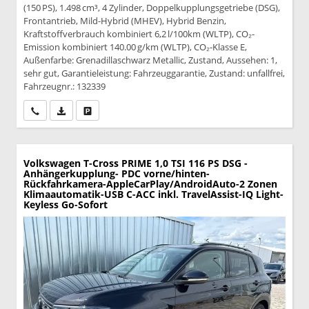
(150 PS), 1.498 cm³, 4 Zylinder, Doppelkupplungsgetriebe (DSG),
Frontantrieb, Mild-Hybrid (MHEV), Hybrid Benzin,
Kraftstoffverbrauch kombiniert 6,2 l/100km (WLTP), CO₂-
Emission kombiniert 140.00 g/km (WLTP), CO₂-Klasse E,
Außenfarbe: Grenadillaschwarz Metallic, Zustand, Aussehen: 1,
sehr gut, Garantieleistung: Fahrzeuggarantie, Zustand: unfallfrei,
Fahrzeugnr.: 132339
Wir rufen Sie an
PDF-Datei, Fahrzeugexposé drucken
Drucken, parken oder vergleichen
Volkswagen T-Cross
PRIME 1,0 TSI 116 PS DSG -
Anhängerkupplung- PDC vorne/hinten-
Rückfahrkamera-AppleCarPlay/AndroidAuto-2 Zonen
Klimaautomatik-USB C-ACC inkl. TravelAssist-IQ Light-
Keyless Go-Sofort