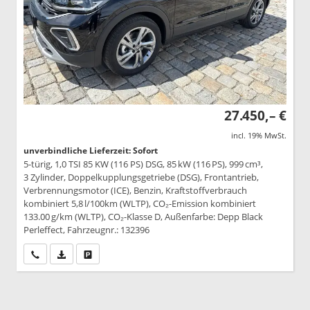
27.450,– €
incl. 19% MwSt.
unverbindliche Lieferzeit: Sofort
5-türig, 1,0 TSI 85 KW (116 PS) DSG, 85 kW (116 PS), 999 cm³,
3 Zylinder, Doppelkupplungsgetriebe (DSG), Frontantrieb,
Verbrennungsmotor (ICE), Benzin, Kraftstoffverbrauch
kombiniert 5,8 l/100km (WLTP), CO₂-Emission kombiniert
133.00 g/km (WLTP), CO₂-Klasse D, Außenfarbe: Depp Black
Perleffect, Fahrzeugnr.: 132396
Wir rufen Sie an
PDF-Datei, Fahrzeugexposé drucken
Drucken, parken oder vergleichen