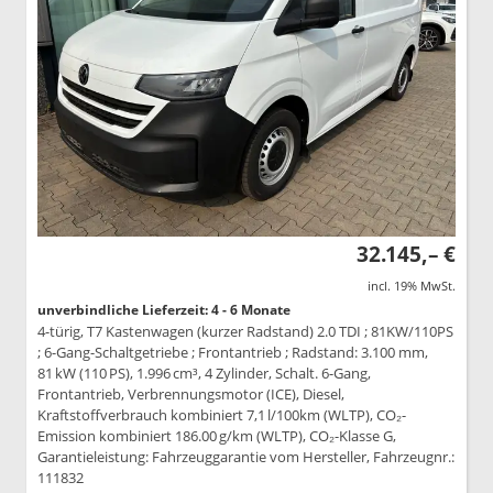
32.145,– €
incl. 19% MwSt.
unverbindliche Lieferzeit: 4 - 6 Monate
4-türig, T7 Kastenwagen (kurzer Radstand) 2.0 TDI ; 81KW/110PS
; 6-Gang-Schaltgetriebe ; Frontantrieb ; Radstand: 3.100 mm,
81 kW (110 PS), 1.996 cm³, 4 Zylinder, Schalt. 6-Gang,
Frontantrieb, Verbrennungsmotor (ICE), Diesel,
Kraftstoffverbrauch kombiniert 7,1 l/100km (WLTP), CO₂-
Emission kombiniert 186.00 g/km (WLTP), CO₂-Klasse G,
Garantieleistung: Fahrzeuggarantie vom Hersteller, Fahrzeugnr.:
111832