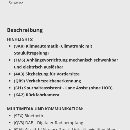
Schwarz
Beschreibung
HIGHLIGHTS:
(9AK) Klimaautomatik (Climatronic mit
Stauluftregelung)
(1M6) Anhängevorrichtung mechanisch schwenkbar
und elektrisch auslösbar
(4A3) Sitzheizung für Vordersitze
(QR9) Verkehrszeichenerkennung
(6I1) Spurhalteassistent - Lane Assist (ohne HOD)
(KA2) Rückfahrkamera
MULTIMEDIA UND KOMMUNIKATION:
(9ZX) Bluetooth
(QV3) DAB - Digitaler Radioempfang
(9WJ) Wired & Wireless Smart Link+ (Navigation über