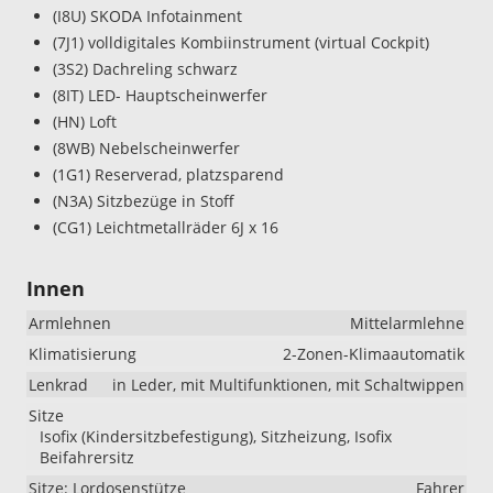
(I8U) SKODA Infotainment
(7J1) volldigitales Kombiinstrument (virtual Cockpit)
(3S2) Dachreling schwarz
(8IT) LED- Hauptscheinwerfer
(HN) Loft
(8WB) Nebelscheinwerfer
(1G1) Reserverad, platzsparend
(N3A) Sitzbezüge in Stoff
(CG1) Leichtmetallräder 6J x 16
Innen
Armlehnen
Mittelarmlehne
Klimatisierung
2-Zonen-Klimaautomatik
Lenkrad
in Leder, mit Multifunktionen, mit Schaltwippen
Sitze
Isofix (Kindersitzbefestigung), Sitzheizung, Isofix
Beifahrersitz
Sitze: Lordosenstütze
Fahrer