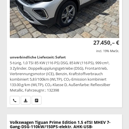
27.450,– €
incl. 19% MwSt.
unverbindliche Lieferzeit: Sofort
5-türig, 1,0 TSI 85 KW (116 PS) DSG, 85 kW (116 PS), 999 cm³,
3 Zylinder, Doppelkupplungsgetriebe (DSG), Frontantrieb,
Verbrennungsmotor (ICE), Benzin, Kraftstoffverbrauch
kombiniert 5,8 l/100km (WLTP), CO₂-Emission kombiniert
133.00 g/km (WLTP), CO₂-Klasse D, Außenfarbe: Reflexsilber
Metallic, Fahrzeugnr.: 132398
Wir rufen Sie an
PDF-Datei, Fahrzeugexposé drucken
Drucken, parken oder vergleichen
Volkswagen Tiguan
Prime Edition 1.5 eTSI MHEV 7-
Gang-DSG-110kW/150PS-elektr. AHK-USB-