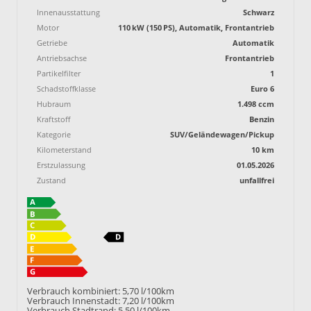
Innenausstattung
Schwarz
Motor
110 kW (150 PS), Automatik, Frontantrieb
Getriebe
Automatik
Antriebsachse
Frontantrieb
Partikelfilter
1
Schadstoffklasse
Euro 6
Hubraum
1.498 ccm
Kraftstoff
Benzin
Kategorie
SUV/Geländewagen/Pickup
Kilometerstand
10 km
Erstzulassung
01.05.2026
Zustand
unfallfrei
Verbrauch kombiniert:
5,70 l/100km
Verbrauch Innenstadt:
7,20 l/100km
Verbrauch Stadtrand:
5,50 l/100km