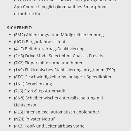
App Connect möglich (kompatibles Smartphone
erforderlich))
SICHERHEIT:
(EM2) Ablenkungs- und Müdigkeitserkennung
(UG1) Berganfahrassistent
(4UF) Beifahrerairbag-Deaktivierung
(2H5) Drive Mode Select ohne Chassis Presets
(7X2) Einparkhilfe vorne und hinten
(1AS) Elektronisches Stabilisierungsprogramm (ESP)
(8T6) Geschwindigkeitsregelanlage + Speedlimiter
(1N1) Servolenkung
(7L6) Start-Stop Automatik
(8N8) Scheibenwischer-Intervallschaltung mit
Lichtsensor
(4L6) Innenspiegel automatisch abblendbar
(NZ4) Privater Notruf
(4X3) Kopf- und Seitenairbags vorne