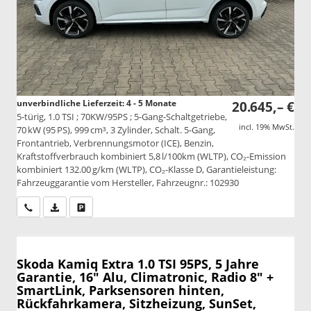
unverbindliche Lieferzeit: 4 - 5 Monate
20.645,– €
5-türig, 1.0 TSI ; 70KW/95PS ; 5-Gang-Schaltgetriebe,
incl. 19% MwSt.
70 kW (95 PS), 999 cm³, 3 Zylinder, Schalt. 5-Gang,
Frontantrieb, Verbrennungsmotor (ICE), Benzin,
Kraftstoffverbrauch kombiniert 5,8 l/100km (WLTP), CO₂-Emission
kombiniert 132.00 g/km (WLTP), CO₂-Klasse D, Garantieleistung:
Fahrzeuggarantie vom Hersteller, Fahrzeugnr.: 102930
Wir rufen Sie an
PDF-Datei, Fahrzeugexposé drucken
Drucken, parken oder vergleichen
Skoda Kamiq
Extra 1.0 TSI 95PS, 5 Jahre
Garantie, 16" Alu, Climatronic, Radio 8" +
SmartLink, Parksensoren hinten,
Rückfahrkamera, Sitzheizung, SunSet,