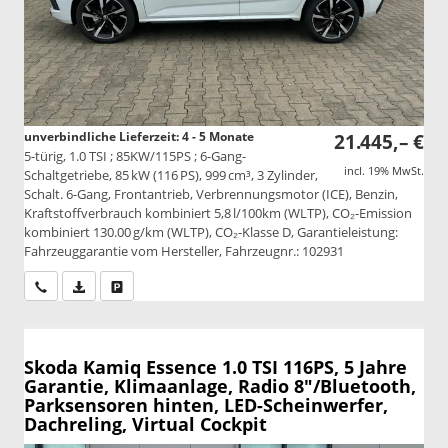
unverbindliche Lieferzeit: 4 - 5 Monate
21.445,– €
5-türig, 1.0 TSI ; 85KW/115PS ; 6-Gang-
incl. 19% MwSt.
Schaltgetriebe, 85 kW (116 PS), 999 cm³, 3 Zylinder,
Schalt. 6-Gang, Frontantrieb, Verbrennungsmotor (ICE), Benzin,
Kraftstoffverbrauch kombiniert 5,8 l/100km (WLTP), CO₂-Emission
kombiniert 130.00 g/km (WLTP), CO₂-Klasse D, Garantieleistung:
Fahrzeuggarantie vom Hersteller, Fahrzeugnr.: 102931
Wir rufen Sie an
PDF-Datei, Fahrzeugexposé drucken
Drucken, parken oder vergleichen
Skoda Kamiq
Essence 1.0 TSI 116PS, 5 Jahre
Garantie, Klimaanlage, Radio 8"/Bluetooth,
Parksensoren hinten, LED-Scheinwerfer,
Dachreling, Virtual Cockpit