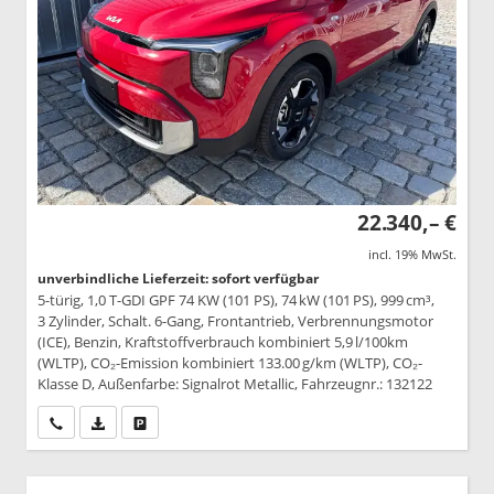
22.340,– €
incl. 19% MwSt.
unverbindliche Lieferzeit: sofort verfügbar
5-türig, 1,0 T-GDI GPF 74 KW (101 PS), 74 kW (101 PS), 999 cm³,
3 Zylinder, Schalt. 6-Gang, Frontantrieb, Verbrennungsmotor
(ICE), Benzin, Kraftstoffverbrauch kombiniert 5,9 l/100km
(WLTP), CO₂-Emission kombiniert 133.00 g/km (WLTP), CO₂-
Klasse D, Außenfarbe: Signalrot Metallic, Fahrzeugnr.: 132122
Wir rufen Sie an
PDF-Datei, Fahrzeugexposé drucken
Drucken, parken oder vergleichen