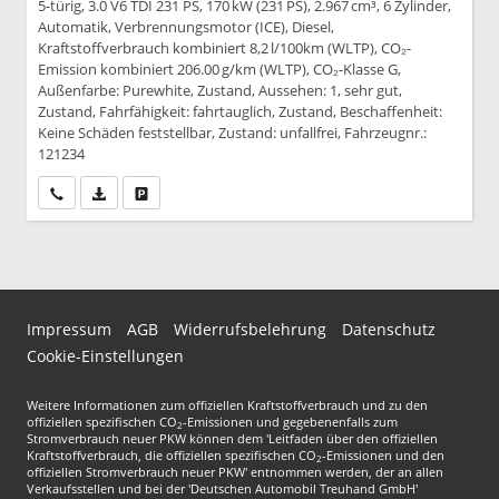
5-türig, 3.0 V6 TDI 231 PS, 170 kW (231 PS), 2.967 cm³, 6 Zylinder,
Automatik, Verbrennungsmotor (ICE), Diesel,
Kraftstoffverbrauch kombiniert 8,2 l/100km (WLTP), CO₂-
Emission kombiniert 206.00 g/km (WLTP), CO₂-Klasse G,
Außenfarbe: Purewhite, Zustand, Aussehen: 1, sehr gut,
Zustand, Fahrfähigkeit: fahrtauglich, Zustand, Beschaffenheit:
Keine Schäden feststellbar, Zustand: unfallfrei, Fahrzeugnr.:
121234
Wir rufen Sie an
PDF-Datei, Fahrzeugexposé drucken
Drucken, parken oder vergleichen
Impressum
AGB
Widerrufsbelehrung
Datenschutz
Cookie-Einstellungen
Weitere Informationen zum offiziellen Kraftstoffverbrauch und zu den
offiziellen spezifischen CO
-Emissionen und gegebenenfalls zum
2
Stromverbrauch neuer PKW können dem 'Leitfaden über den offiziellen
Kraftstoffverbrauch, die offiziellen spezifischen CO
-Emissionen und den
2
offiziellen Stromverbrauch neuer PKW' entnommen werden, der an allen
Verkaufsstellen und bei der 'Deutschen Automobil Treuhand GmbH'