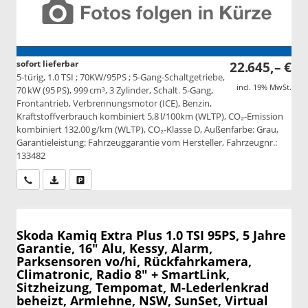
sofort lieferbar
22.645,– €
5-türig, 1.0 TSI ; 70KW/95PS ; 5-Gang-Schaltgetriebe,
incl. 19% MwSt.
70 kW (95 PS), 999 cm³, 3 Zylinder, Schalt. 5-Gang,
Frontantrieb, Verbrennungsmotor (ICE), Benzin,
Kraftstoffverbrauch kombiniert 5,8 l/100km (WLTP), CO₂-Emission
kombiniert 132.00 g/km (WLTP), CO₂-Klasse D, Außenfarbe: Grau,
Garantieleistung: Fahrzeuggarantie vom Hersteller, Fahrzeugnr.:
133482
Wir rufen Sie an
PDF-Datei, Fahrzeugexposé drucken
Drucken, parken oder vergleichen
Skoda Kamiq
Extra Plus 1.0 TSI 95PS, 5 Jahre
Garantie, 16" Alu, Kessy, Alarm,
Parksensoren vo/hi, Rückfahrkamera,
Climatronic, Radio 8" + SmartLink,
Sitzheizung, Tempomat, M-Lederlenkrad
beheizt, Armlehne, NSW, SunSet, Virtual