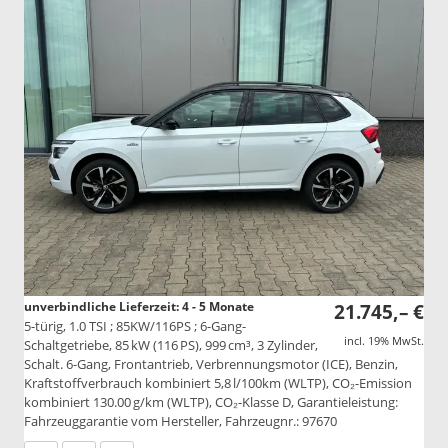
unverbindliche Lieferzeit: 4 - 5 Monate
21.745,– €
5-türig, 1.0 TSI ; 85KW/116PS ; 6-Gang-
incl. 19% MwSt.
Schaltgetriebe, 85 kW (116 PS), 999 cm³, 3 Zylinder,
Schalt. 6-Gang, Frontantrieb, Verbrennungsmotor (ICE), Benzin,
Kraftstoffverbrauch kombiniert 5,8 l/100km (WLTP), CO₂-Emission
kombiniert 130.00 g/km (WLTP), CO₂-Klasse D, Garantieleistung:
Fahrzeuggarantie vom Hersteller, Fahrzeugnr.: 97670