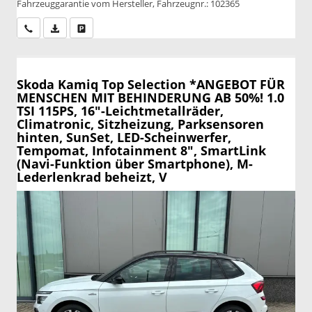
Fahrzeuggarantie vom Hersteller, Fahrzeugnr.: 102365
Wir rufen Sie an
PDF-Datei, Fahrzeugexposé drucken
Drucken, parken oder vergleichen
Skoda Kamiq
Top Selection *ANGEBOT FÜR
MENSCHEN MIT BEHINDERUNG AB 50%! 1.0
TSI 115PS, 16"-Leichtmetallräder,
Climatronic, Sitzheizung, Parksensoren
hinten, SunSet, LED-Scheinwerfer,
Tempomat, Infotainment 8", SmartLink
(Navi-Funktion über Smartphone), M-
Lederlenkrad beheizt, V