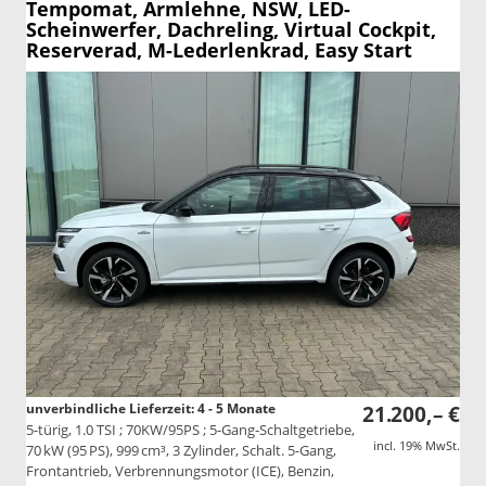
Tempomat, Armlehne, NSW, LED-
Scheinwerfer, Dachreling, Virtual Cockpit,
Reserverad, M-Lederlenkrad, Easy Start
unverbindliche Lieferzeit: 4 - 5 Monate
21.200,– €
5-türig, 1.0 TSI ; 70KW/95PS ; 5-Gang-Schaltgetriebe,
incl. 19% MwSt.
70 kW (95 PS), 999 cm³, 3 Zylinder, Schalt. 5-Gang,
Frontantrieb, Verbrennungsmotor (ICE), Benzin,