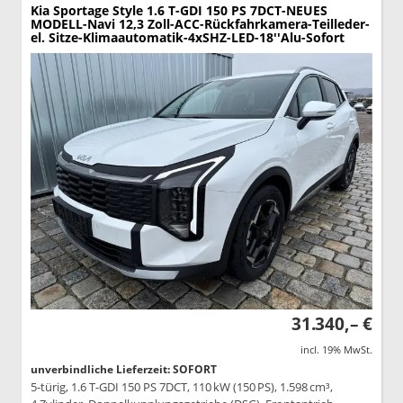
Kia Sportage
Style 1.6 T-GDI 150 PS 7DCT-NEUES
MODELL-Navi 12,3 Zoll-ACC-Rückfahrkamera-Teilleder-
el. Sitze-Klimaautomatik-4xSHZ-LED-18''Alu-Sofort
31.340,– €
incl. 19% MwSt.
unverbindliche Lieferzeit: SOFORT
5-türig, 1.6 T-GDI 150 PS 7DCT, 110 kW (150 PS), 1.598 cm³,