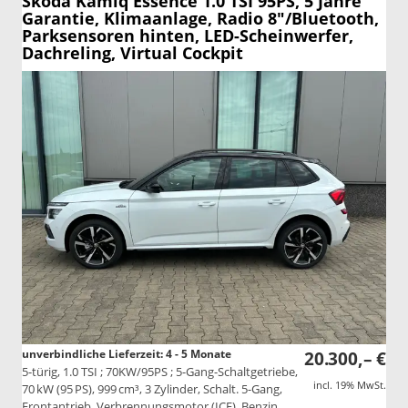
Skoda Kamiq
Essence 1.0 TSI 95PS, 5 Jahre
Garantie, Klimaanlage, Radio 8"/Bluetooth,
Parksensoren hinten, LED-Scheinwerfer,
Dachreling, Virtual Cockpit
unverbindliche Lieferzeit: 4 - 5 Monate
20.300,– €
5-türig, 1.0 TSI ; 70KW/95PS ; 5-Gang-Schaltgetriebe,
incl. 19% MwSt.
70 kW (95 PS), 999 cm³, 3 Zylinder, Schalt. 5-Gang,
Frontantrieb, Verbrennungsmotor (ICE), Benzin,