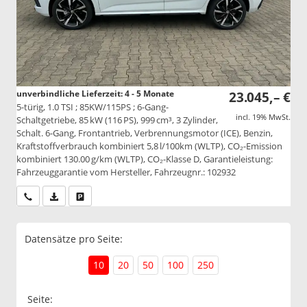
unverbindliche Lieferzeit: 4 - 5 Monate
23.045,– €
5-türig, 1.0 TSI ; 85KW/115PS ; 6-Gang-
incl. 19% MwSt.
Schaltgetriebe, 85 kW (116 PS), 999 cm³, 3 Zylinder,
Schalt. 6-Gang, Frontantrieb, Verbrennungsmotor (ICE), Benzin,
Kraftstoffverbrauch kombiniert 5,8 l/100km (WLTP), CO₂-Emission
kombiniert 130.00 g/km (WLTP), CO₂-Klasse D, Garantieleistung:
Fahrzeuggarantie vom Hersteller, Fahrzeugnr.: 102932
Wir rufen Sie an
PDF-Datei, Fahrzeugexposé drucken
Drucken, parken oder vergleichen
Datensätze pro Seite:
10
20
50
100
250
Seite: