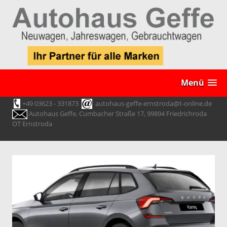
Menü
+49 03623 - 331873
autohaus-geffe-ernstroda@t-online.de
Autohaus Geffe, Cumbacher Straße 17, 99894 Friedrichroda
OT Ernstroda