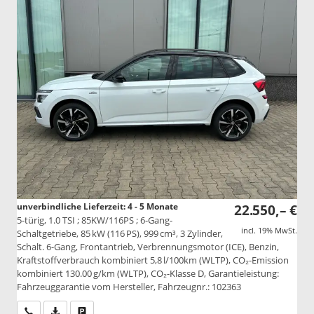
unverbindliche Lieferzeit: 4 - 5 Monate
22.550,– €
5-türig, 1.0 TSI ; 85KW/116PS ; 6-Gang-
incl. 19% MwSt.
Schaltgetriebe, 85 kW (116 PS), 999 cm³, 3 Zylinder,
Schalt. 6-Gang, Frontantrieb, Verbrennungsmotor (ICE), Benzin,
Kraftstoffverbrauch kombiniert 5,8 l/100km (WLTP), CO₂-Emission
kombiniert 130.00 g/km (WLTP), CO₂-Klasse D, Garantieleistung:
Fahrzeuggarantie vom Hersteller, Fahrzeugnr.: 102363
Wir rufen Sie an
PDF-Datei, Fahrzeugexposé drucken
Drucken, parken oder vergleichen