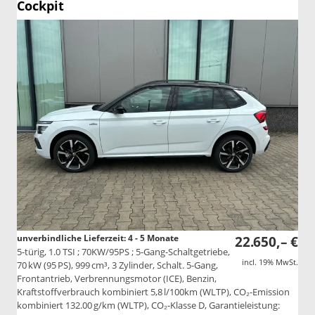
Cockpit
unverbindliche Lieferzeit: 4 - 5 Monate
22.650,– €
5-türig, 1.0 TSI ; 70KW/95PS ; 5-Gang-Schaltgetriebe,
incl. 19% MwSt.
70 kW (95 PS), 999 cm³, 3 Zylinder, Schalt. 5-Gang,
Frontantrieb, Verbrennungsmotor (ICE), Benzin,
Kraftstoffverbrauch kombiniert 5,8 l/100km (WLTP), CO₂-Emission
kombiniert 132.00 g/km (WLTP), CO₂-Klasse D, Garantieleistung: