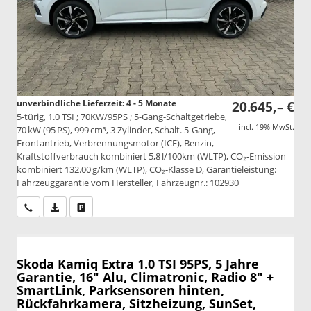
unverbindliche Lieferzeit: 4 - 5 Monate
20.645,– €
5-türig, 1.0 TSI ; 70KW/95PS ; 5-Gang-Schaltgetriebe,
incl. 19% MwSt.
70 kW (95 PS), 999 cm³, 3 Zylinder, Schalt. 5-Gang,
Frontantrieb, Verbrennungsmotor (ICE), Benzin,
Kraftstoffverbrauch kombiniert 5,8 l/100km (WLTP), CO₂-Emission
kombiniert 132.00 g/km (WLTP), CO₂-Klasse D, Garantieleistung:
Fahrzeuggarantie vom Hersteller, Fahrzeugnr.: 102930
Wir rufen Sie an
PDF-Datei, Fahrzeugexposé drucken
Drucken, parken oder vergleichen
Skoda Kamiq
Extra 1.0 TSI 95PS, 5 Jahre
Garantie, 16" Alu, Climatronic, Radio 8" +
SmartLink, Parksensoren hinten,
Rückfahrkamera, Sitzheizung, SunSet,