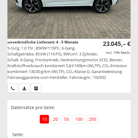
unverbindliche Lieferzeit: 4 - 5 Monate
23.045,– €
5-türig, 1.0 TSI ; 85KW/115PS ; 6-Gang-
incl. 19% MwSt.
Schaltgetriebe, 85 kW (116 PS), 999 cm³, 3 Zylinder,
Schalt. 6-Gang, Frontantrieb, Verbrennungsmotor (ICE), Benzin,
Kraftstoffverbrauch kombiniert 5,8 l/100km (WLTP), CO₂-Emission
kombiniert 130.00 g/km (WLTP), CO₂-Klasse D, Garantieleistung:
Fahrzeuggarantie vom Hersteller, Fahrzeugnr.: 102932
Wir rufen Sie an
PDF-Datei, Fahrzeugexposé drucken
Drucken, parken oder vergleichen
Datensätze pro Seite:
10
20
50
100
250
Seite: