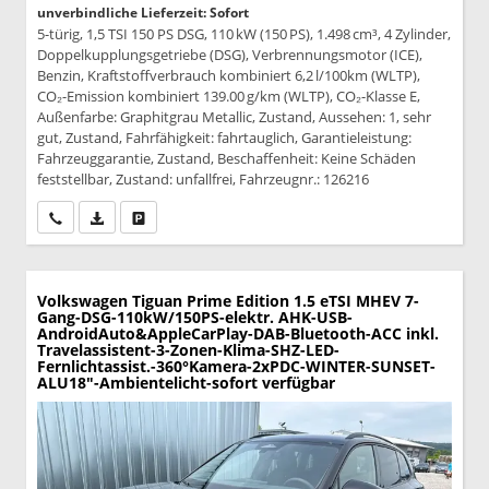
unverbindliche Lieferzeit: Sofort
5-türig, 1,5 TSI 150 PS DSG, 110 kW (150 PS), 1.498 cm³, 4 Zylinder,
Doppelkupplungsgetriebe (DSG), Verbrennungsmotor (ICE),
Benzin, Kraftstoffverbrauch kombiniert 6,2 l/100km (WLTP),
CO₂-Emission kombiniert 139.00 g/km (WLTP), CO₂-Klasse E,
Außenfarbe: Graphitgrau Metallic, Zustand, Aussehen: 1, sehr
gut, Zustand, Fahrfähigkeit: fahrtauglich, Garantieleistung:
Fahrzeuggarantie, Zustand, Beschaffenheit: Keine Schäden
feststellbar, Zustand: unfallfrei, Fahrzeugnr.: 126216
Wir rufen Sie an
PDF-Datei, Fahrzeugexposé drucken
Drucken, parken oder vergleichen
Volkswagen Tiguan
Prime Edition 1.5 eTSI MHEV 7-
Gang-DSG-110kW/150PS-elektr. AHK-USB-
AndroidAuto&AppleCarPlay-DAB-Bluetooth-ACC inkl.
Travelassistent-3-Zonen-Klima-SHZ-LED-
Fernlichtassist.-360°Kamera-2xPDC-WINTER-SUNSET-
ALU18"-Ambientelicht-sofort verfügbar