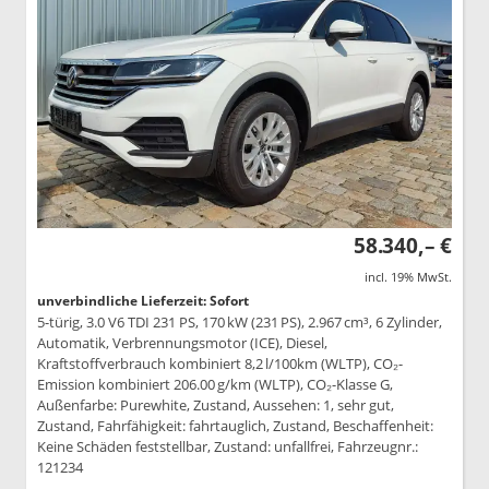
58.340,– €
incl. 19% MwSt.
unverbindliche Lieferzeit: Sofort
5-türig, 3.0 V6 TDI 231 PS, 170 kW (231 PS), 2.967 cm³, 6 Zylinder,
Automatik, Verbrennungsmotor (ICE), Diesel,
Kraftstoffverbrauch kombiniert 8,2 l/100km (WLTP), CO₂-
Emission kombiniert 206.00 g/km (WLTP), CO₂-Klasse G,
Außenfarbe: Purewhite, Zustand, Aussehen: 1, sehr gut,
Zustand, Fahrfähigkeit: fahrtauglich, Zustand, Beschaffenheit:
Keine Schäden feststellbar, Zustand: unfallfrei, Fahrzeugnr.:
121234