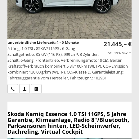
unverbindliche Lieferzeit: 4 - 5 Monate
21.445,– €
5-türig, 1.0 TSI ; 85KW/115PS ; 6-Gang-
incl. 19% MwSt.
Schaltgetriebe, 85 kW (116 PS), 999 cm³, 3 Zylinder,
Schalt. 6-Gang, Frontantrieb, Verbrennungsmotor (ICE), Benzin,
Kraftstoffverbrauch kombiniert 5,8 l/100km (WLTP), CO₂-Emission
kombiniert 130.00 g/km (WLTP), CO₂-Klasse D, Garantieleistung:
Fahrzeuggarantie vom Hersteller, Fahrzeugnr.: 102931
Wir rufen Sie an
PDF-Datei, Fahrzeugexposé drucken
Drucken, parken oder vergleichen
Skoda Kamiq
Essence 1.0 TSI 116PS, 5 Jahre
Garantie, Klimaanlage, Radio 8"/Bluetooth,
Parksensoren hinten, LED-Scheinwerfer,
Dachreling, Virtual Cockpit