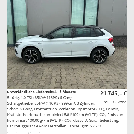
unverbindliche Lieferzeit: 4 - 5 Monate
21.745,– €
5-türig, 1.0 TSI ; 85KW/116PS ; 6-Gang-
incl. 19% MwSt.
Schaltgetriebe, 85 kW (116 PS), 999 cm³, 3 Zylinder,
Schalt. 6-Gang, Frontantrieb, Verbrennungsmotor (ICE), Benzin,
Kraftstoffverbrauch kombiniert 5,8 l/100km (WLTP), CO₂-Emission
kombiniert 130.00 g/km (WLTP), CO₂-Klasse D, Garantieleistung:
Fahrzeuggarantie vom Hersteller, Fahrzeugnr.: 97670