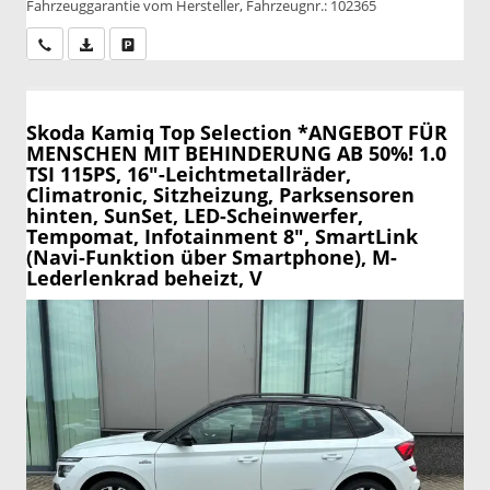
Fahrzeuggarantie vom Hersteller, Fahrzeugnr.: 102365
Wir rufen Sie an
PDF-Datei, Fahrzeugexposé drucken
Drucken, parken oder vergleichen
Skoda Kamiq
Top Selection *ANGEBOT FÜR
MENSCHEN MIT BEHINDERUNG AB 50%! 1.0
TSI 115PS, 16"-Leichtmetallräder,
Climatronic, Sitzheizung, Parksensoren
hinten, SunSet, LED-Scheinwerfer,
Tempomat, Infotainment 8", SmartLink
(Navi-Funktion über Smartphone), M-
Lederlenkrad beheizt, V