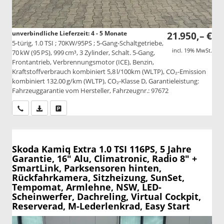
unverbindliche Lieferzeit: 4 - 5 Monate
21.950,– €
5-türig, 1.0 TSI ; 70KW/95PS ; 5-Gang-Schaltgetriebe,
incl. 19% MwSt.
70 kW (95 PS), 999 cm³, 3 Zylinder, Schalt. 5-Gang,
Frontantrieb, Verbrennungsmotor (ICE), Benzin,
Kraftstoffverbrauch kombiniert 5,8 l/100km (WLTP), CO₂-Emission
kombiniert 132.00 g/km (WLTP), CO₂-Klasse D, Garantieleistung:
Fahrzeuggarantie vom Hersteller, Fahrzeugnr.: 97672
Wir rufen Sie an
PDF-Datei, Fahrzeugexposé drucken
Drucken, parken oder vergleichen
Skoda Kamiq
Extra 1.0 TSI 116PS, 5 Jahre
Garantie, 16" Alu, Climatronic, Radio 8" +
SmartLink, Parksensoren hinten,
Rückfahrkamera, Sitzheizung, SunSet,
Tempomat, Armlehne, NSW, LED-
Scheinwerfer, Dachreling, Virtual Cockpit,
Reserverad, M-Lederlenkrad, Easy Start