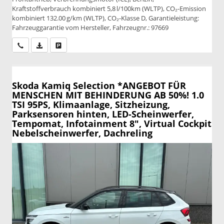
Kraftstoffverbrauch kombiniert 5,8 l/100km (WLTP), CO₂-Emission
kombiniert 132.00 g/km (WLTP), CO₂-Klasse D, Garantieleistung:
Fahrzeuggarantie vom Hersteller, Fahrzeugnr.: 97669
Wir rufen Sie an
PDF-Datei, Fahrzeugexposé drucken
Drucken, parken oder vergleichen
Skoda Kamiq
Selection *ANGEBOT FÜR
MENSCHEN MIT BEHINDERUNG AB 50%! 1.0
TSI 95PS, Klimaanlage, Sitzheizung,
Parksensoren hinten, LED-Scheinwerfer,
Tempomat, Infotainment 8", Virtual Cockpit
Nebelscheinwerfer, Dachreling