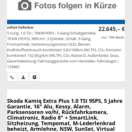
sofort lieferbar
22.645,– €
5-türig, 1.0 TSI ; 70KW/95PS ; 5-Gang-Schaltgetriebe,
incl. 19% MwSt.
70 kW (95 PS), 999 cm³, 3 Zylinder, Schalt. 5-Gang,
Frontantrieb, Verbrennungsmotor (ICE), Benzin,
Kraftstoffverbrauch kombiniert 5,8 l/100km (WLTP), CO₂-Emission
kombiniert 132.00 g/km (WLTP), CO₂-Klasse D, Außenfarbe: Grau,
Garantieleistung: Fahrzeuggarantie vom Hersteller, Fahrzeugnr.:
133482
Wir rufen Sie an
PDF-Datei, Fahrzeugexposé drucken
Drucken, parken oder vergleichen
Skoda Kamiq
Extra Plus 1.0 TSI 95PS, 5 Jahre
Garantie, 16" Alu, Kessy, Alarm,
Parksensoren vo/hi, Rückfahrkamera,
Climatronic, Radio 8" + SmartLink,
Sitzheizung, Tempomat, M-Lederlenkrad
beheizt, Armlehne, NSW, SunSet, Virtual