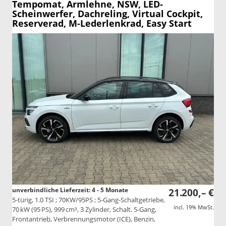
Tempomat, Armlehne, NSW, LED-
Scheinwerfer, Dachreling, Virtual Cockpit,
Reserverad, M-Lederlenkrad, Easy Start
unverbindliche Lieferzeit: 4 - 5 Monate
21.200,– €
5-türig, 1.0 TSI ; 70KW/95PS ; 5-Gang-Schaltgetriebe,
incl. 19% MwSt.
70 kW (95 PS), 999 cm³, 3 Zylinder, Schalt. 5-Gang,
Frontantrieb, Verbrennungsmotor (ICE), Benzin,