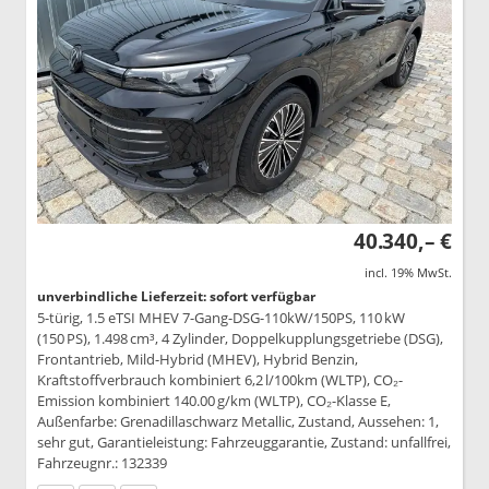
40.340,– €
incl. 19% MwSt.
unverbindliche Lieferzeit: sofort verfügbar
5-türig, 1.5 eTSI MHEV 7-Gang-DSG-110kW/150PS, 110 kW
(150 PS), 1.498 cm³, 4 Zylinder, Doppelkupplungsgetriebe (DSG),
Frontantrieb, Mild-Hybrid (MHEV), Hybrid Benzin,
Kraftstoffverbrauch kombiniert 6,2 l/100km (WLTP), CO₂-
Emission kombiniert 140.00 g/km (WLTP), CO₂-Klasse E,
Außenfarbe: Grenadillaschwarz Metallic, Zustand, Aussehen: 1,
sehr gut, Garantieleistung: Fahrzeuggarantie, Zustand: unfallfrei,
Fahrzeugnr.: 132339