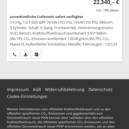
22.340,– €
incl. 19% MwSt.
unverbindliche Lieferzeit: sofort verfügbar
5-türig, 1,0 T-GDI GPF 74 KW (101 PS), 74 kW (101 PS), 999 cm³,
3 Zylinder, Schalt. 6-Gang, Frontantrieb, Verbrennungsmotor
(ICE), Benzin, Kraftstoffverbrauch kombiniert 5,9 l/100km
(WLTP), CO₂-Emission kombiniert 133.00 g/km (WLTP), CO₂-
Klasse D, Außenfarbe: Smokeblau Metallic, Fahrzeugnr.: 132123
Wir rufen Sie an
PDF-Datei, Fahrzeugexposé drucken
Drucken, parken oder vergleichen
Impressum
AGB
Widerrufsbelehrung
Datenschutz
Cookie-Einstellungen
Weitere Informationen zum offiziellen Kraftstoffverbrauch und zu den
offiziellen spezifischen CO
-Emissionen und gegebenenfalls zum
2
Stromverbrauch neuer PKW können dem 'Leitfaden über den offiziellen
Kraftstoffverbrauch, die offiziellen spezifischen CO
-Emissionen und den
2
offiziellen Stromverbrauch neuer PKW' entnommen werden, der an allen