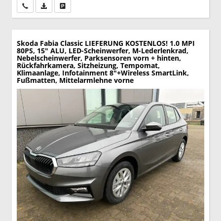
Wir rufen Sie an
PDF-Datei, Fahrzeugexposé drucken
Drucken, parken oder vergleichen
Skoda Fabia
Classic LIEFERUNG KOSTENLOS! 1.0 MPI
80PS, 15" ALU, LED-Scheinwerfer, M-Lederlenkrad,
Nebelscheinwerfer, Parksensoren vorn + hinten,
Rückfahrkamera, Sitzheizung, Tempomat,
Klimaanlage, Infotainment 8"+Wireless SmartLink,
Fußmatten, Mittelarmlehne vorne