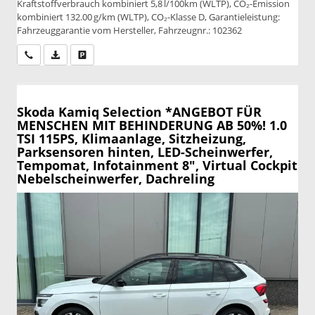
Kraftstoffverbrauch kombiniert 5,8 l/100km (WLTP), CO₂-Emission
kombiniert 132.00 g/km (WLTP), CO₂-Klasse D, Garantieleistung:
Fahrzeuggarantie vom Hersteller, Fahrzeugnr.: 102362
Wir rufen Sie an
PDF-Datei, Fahrzeugexposé drucken
Drucken, parken oder vergleichen
Skoda Kamiq
Selection *ANGEBOT FÜR
MENSCHEN MIT BEHINDERUNG AB 50%! 1.0
TSI 115PS, Klimaanlage, Sitzheizung,
Parksensoren hinten, LED-Scheinwerfer,
Tempomat, Infotainment 8", Virtual Cockpit
Nebelscheinwerfer, Dachreling