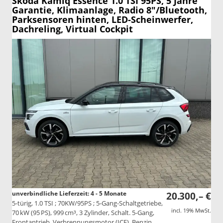
Skoda Kamiq
Essence 1.0 TSI 95PS, 5 Jahre
Garantie, Klimaanlage, Radio 8"/Bluetooth,
Parksensoren hinten, LED-Scheinwerfer,
Dachreling, Virtual Cockpit
unverbindliche Lieferzeit: 4 - 5 Monate
20.300,– €
5-türig, 1.0 TSI ; 70KW/95PS ; 5-Gang-Schaltgetriebe,
incl. 19% MwSt.
70 kW (95 PS), 999 cm³, 3 Zylinder, Schalt. 5-Gang,
Frontantrieb, Verbrennungsmotor (ICE), Benzin,