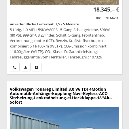
18.345,– €
incl. 19% MwSt.
unverbindliche Lieferzeit: 3,5 - 5 Monate
5-türig, 1.0 MPI ; 59KW/80PS ; 5-Gang-Schaltgetriebe, 59 kW
(80 PS), 999 cm³, 3 Zylinder, Schalt. 5-Gang, Frontantrieb,
Verbrennungsmotor (ICE), Benzin, Kraftstoffverbrauch
kombiniert 5,1 l/100km (WLTP), CO₂-Emission kombiniert
116.00 g/km (WLTP), CO₂-Klasse D, Garantieleistung:
Fahrzeuggarantie vom Hersteller, Fahrzeugnr.: 107326
Wir rufen Sie an
PDF-Datei, Fahrzeugexposé drucken
Drucken, parken oder vergleichen
Volkswagen Touareg
Limited 3.0 V6 TDI 4Motion
Automatik-Anhängerkupplung-Navi-Keyless-ACC-
Sitzheizung-Lenkradheizung-el.Heckklappe-18''Alu-
Sofort