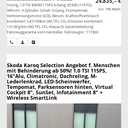
24.835,– €
5-türig, 1.0 TSI 85KW/115PS 6-Gang, 85 kW (116 PS),
incl. 19% MwSt.
999 cm³, 3 Zylinder, Schalt. 6-Gang, Frontantrieb,
Verbrennungsmotor (ICE), Benzin, Kraftstoffverbrauch
kombiniert 5,8 l/100km (WLTP), CO₂-Emission kombiniert
131.00 g/km (WLTP), CO₂-Klasse D, Garantieleistung:
Fahrzeuggarantie vom Hersteller, Fahrzeugnr.: 117360
Wir rufen Sie an
PDF-Datei, Fahrzeugexposé drucken
Drucken, parken oder vergleichen
Skoda Karoq
Selection Angebot f. Menschen
mit Behinderung ab 50%! 1.0 TSI 115PS,
16"Alu, Climatronic, Dachreling, M-
Lederlenkrad, LED-Scheinwerfer,
Tempomat, Parksensoren hinten, Virtual
Cockpit 8", SunSet, Infotainment 8" +
Wireless SmartLink