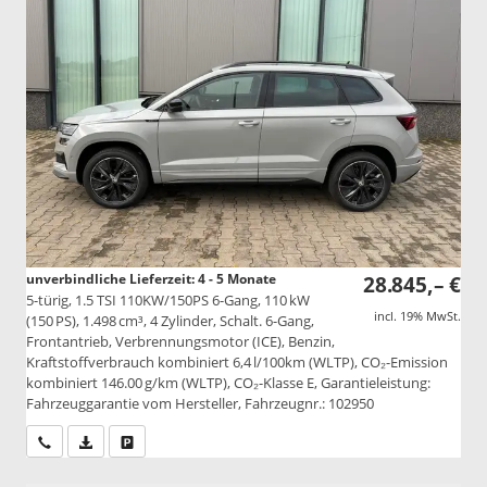
unverbindliche Lieferzeit: 4 - 5 Monate
28.845,– €
5-türig, 1.5 TSI 110KW/150PS 6-Gang, 110 kW
incl. 19% MwSt.
(150 PS), 1.498 cm³, 4 Zylinder, Schalt. 6-Gang,
Frontantrieb, Verbrennungsmotor (ICE), Benzin,
Kraftstoffverbrauch kombiniert 6,4 l/100km (WLTP), CO₂-Emission
kombiniert 146.00 g/km (WLTP), CO₂-Klasse E, Garantieleistung:
Fahrzeuggarantie vom Hersteller, Fahrzeugnr.: 102950
Wir rufen Sie an
PDF-Datei, Fahrzeugexposé drucken
Drucken, parken oder vergleichen