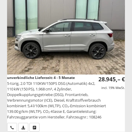
unverbindliche Lieferzeit: 4 - 5 Monate
28.945,– €
5-türig, 2.0 TDI 110KW/150PS DSG (Automatik) 4x2,
incl. 19% MwSt.
110 kW (150 PS), 1.968 cm³, 4 Zylinder,
Doppelkupplungsgetriebe (DSG), Frontantrieb,
Verbrennungsmotor (ICE), Diesel, Kraftstoffverbrauch
kombiniert 5,4 l/100km (WLTP), CO₂-Emission kombiniert
139.00 g/km (WLTP), CO₂-Klasse E, Garantieleistung:
Fahrzeuggarantie vom Hersteller, Fahrzeugnr.: 108246
Wir rufen Sie an
PDF-Datei, Fahrzeugexposé drucken
Drucken, parken oder vergleichen