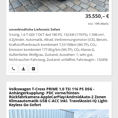
35.550,– €
incl. 19% MwSt.
unverbindliche Lieferzeit: Sofort
5-türig, 1.6 T-GDI 7 DCT 4x4 180 PS, 132 kW (179 PS), 1.598 cm³,
4 Zylinder, Automatik, Allrad, Verbrennungsmotor (ICE), Benzin,
Kraftstoffverbrauch kombiniert 7,3 l/100km (WLTP), CO₂-
Emission kombiniert 177.00 g/km (WLTP), CO₂-Klasse G,
Außenfarbe: Wolfgrau, Zustand, Aussehen: 1, sehr gut,
Nichtraucher-Fahrzeug, Zustand: unfallfrei, Fahrzeugnr.: 132456
Wir rufen Sie an
PDF-Datei, Fahrzeugexposé drucken
Drucken, parken oder vergleichen
Volkswagen T-Cross
PRIME 1,0 TSI 116 PS DSG -
Anhängerkupplung- PDC vorne/hinten-
Rückfahrkamera-AppleCarPlay/AndroidAuto-2 Zonen
Klimaautomatik-USB C-ACC inkl. TravelAssist-IQ Light-
Keyless Go-Sofort