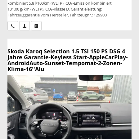
kombiniert 5,8 l/100km (WLTP), CO₂-Emission kombiniert
131.00 g/km (WLTP), CO₂-Klasse D, Garantieleistung:
Fahrzeuggarantie vom Hersteller, Fahrzeugnr.: 129900
Wir rufen Sie an
PDF-Datei, Fahrzeugexposé drucken
Drucken, parken oder vergleichen
Skoda Karoq
Selection 1.5 TSI 150 PS DSG 4
Jahre Garantie-Keyless Start-AppleCarPlay-
AndroidAuto-Sunset-Tempomat-2-Zonen-
Klima-16''Alu