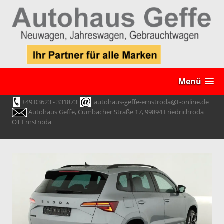
Menü
+49 03623 - 331873
autohaus-geffe-ernstroda@t-online.de
Autohaus Geffe, Cumbacher Straße 17, 99894 Friedrichroda
OT Ernstroda