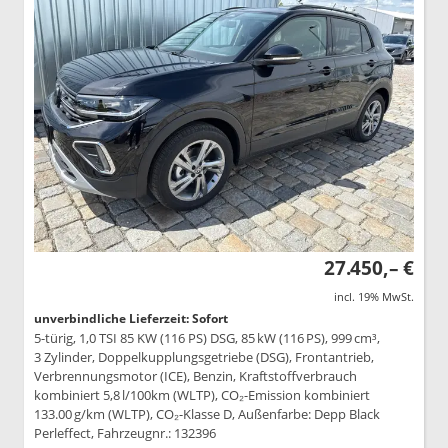
27.450,– €
incl. 19% MwSt.
unverbindliche Lieferzeit: Sofort
5-türig, 1,0 TSI 85 KW (116 PS) DSG, 85 kW (116 PS), 999 cm³,
3 Zylinder, Doppelkupplungsgetriebe (DSG), Frontantrieb,
Verbrennungsmotor (ICE), Benzin, Kraftstoffverbrauch
kombiniert 5,8 l/100km (WLTP), CO₂-Emission kombiniert
133.00 g/km (WLTP), CO₂-Klasse D, Außenfarbe: Depp Black
Perleffect, Fahrzeugnr.: 132396