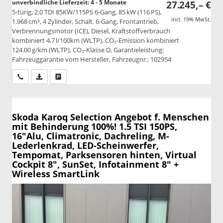
unverbindliche Lieferzeit: 4 - 5 Monate
27.245,– €
5-türig, 2.0 TDI 85KW/115PS 6-Gang, 85 kW (116 PS),
incl. 19% MwSt.
1.968 cm³, 4 Zylinder, Schalt. 6-Gang, Frontantrieb,
Verbrennungsmotor (ICE), Diesel, Kraftstoffverbrauch
kombiniert 4,7 l/100km (WLTP), CO₂-Emission kombiniert
124.00 g/km (WLTP), CO₂-Klasse D, Garantieleistung:
Fahrzeuggarantie vom Hersteller, Fahrzeugnr.: 102954
Wir rufen Sie an
PDF-Datei, Fahrzeugexposé drucken
Drucken, parken oder vergleichen
Skoda Karoq
Selection Angebot f. Menschen
mit Behinderung 100%! 1.5 TSI 150PS,
16"Alu, Climatronic, Dachreling, M-
Lederlenkrad, LED-Scheinwerfer,
Tempomat, Parksensoren hinten, Virtual
Cockpit 8", SunSet, Infotainment 8" +
Wireless SmartLink