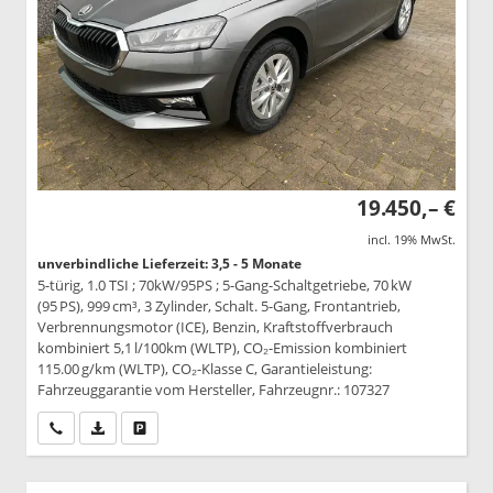
19.450,– €
incl. 19% MwSt.
unverbindliche Lieferzeit: 3,5 - 5 Monate
5-türig, 1.0 TSI ; 70kW/95PS ; 5-Gang-Schaltgetriebe, 70 kW
(95 PS), 999 cm³, 3 Zylinder, Schalt. 5-Gang, Frontantrieb,
Verbrennungsmotor (ICE), Benzin, Kraftstoffverbrauch
kombiniert 5,1 l/100km (WLTP), CO₂-Emission kombiniert
115.00 g/km (WLTP), CO₂-Klasse C, Garantieleistung:
Fahrzeuggarantie vom Hersteller, Fahrzeugnr.: 107327
Wir rufen Sie an
PDF-Datei, Fahrzeugexposé drucken
Drucken, parken oder vergleichen