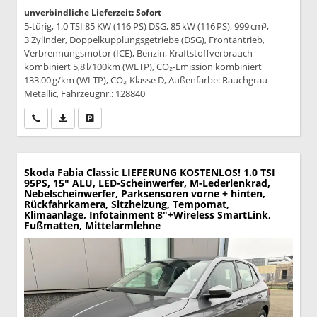
unverbindliche Lieferzeit: Sofort
5-türig, 1,0 TSI 85 KW (116 PS) DSG, 85 kW (116 PS), 999 cm³,
3 Zylinder, Doppelkupplungsgetriebe (DSG), Frontantrieb,
Verbrennungsmotor (ICE), Benzin, Kraftstoffverbrauch
kombiniert 5,8 l/100km (WLTP), CO₂-Emission kombiniert
133.00 g/km (WLTP), CO₂-Klasse D, Außenfarbe: Rauchgrau
Metallic, Fahrzeugnr.: 128840
Wir rufen Sie an
PDF-Datei, Fahrzeugexposé drucken
Drucken, parken oder vergleichen
Skoda Fabia
Classic LIEFERUNG KOSTENLOS! 1.0 TSI
95PS, 15" ALU, LED-Scheinwerfer, M-Lederlenkrad,
Nebelscheinwerfer, Parksensoren vorne + hinten,
Rückfahrkamera, Sitzheizung, Tempomat,
Klimaanlage, Infotainment 8"+Wireless SmartLink,
Fußmatten, Mittelarmlehne