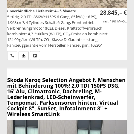
unverbindliche Lieferzeit: 4 - 5 Monate
28.845,– €
5-türig, 2.0 TDI 85KW/115PS 6-Gang, 85 kW (116 PS),
incl. 19% MwSt.
1.968 cm³, 4 Zylinder, Schalt. 6-Gang, Frontantrieb,
Verbrennungsmotor (ICE), Diesel, Kraftstoffverbrauch
kombiniert 4,7 l/100km (WLTP), CO₂-Emission kombiniert
124.00 g/km (WLTP), CO₂-Klasse D, Garantieleistung:
Fahrzeuggarantie vom Hersteller, Fahrzeugnr.: 102951
Wir rufen Sie an
PDF-Datei, Fahrzeugexposé drucken
Drucken, parken oder vergleichen
Skoda Karoq
Selection Angebot f. Menschen
mit Behinderung 100%! 2.0 TDI 150PS DSG,
16"Alu, Climatronic, Dachreling, M-
Lederlenkrad, LED-Scheinwerfer,
Tempomat, Parksensoren hinten, Virtual
Cockpit 8", SunSet, Infotainment 8" +
Wireless SmartLink