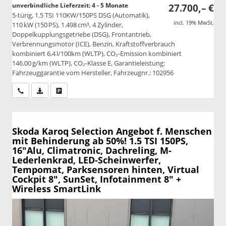
unverbindliche Lieferzeit: 4 - 5 Monate
27.700,– €
5-türig, 1.5 TSI 110KW/150PS DSG (Automatik),
incl. 19% MwSt.
110 kW (150 PS), 1.498 cm³, 4 Zylinder,
Doppelkupplungsgetriebe (DSG), Frontantrieb,
Verbrennungsmotor (ICE), Benzin, Kraftstoffverbrauch
kombiniert 6,4 l/100km (WLTP), CO₂-Emission kombiniert
146.00 g/km (WLTP), CO₂-Klasse E, Garantieleistung:
Fahrzeuggarantie vom Hersteller, Fahrzeugnr.: 102956
Wir rufen Sie an
PDF-Datei, Fahrzeugexposé drucken
Drucken, parken oder vergleichen
Skoda Karoq
Selection Angebot f. Menschen
mit Behinderung ab 50%! 1.5 TSI 150PS,
16"Alu, Climatronic, Dachreling, M-
Lederlenkrad, LED-Scheinwerfer,
Tempomat, Parksensoren hinten, Virtual
Cockpit 8", SunSet, Infotainment 8" +
Wireless SmartLink