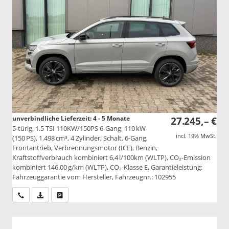
unverbindliche Lieferzeit: 4 - 5 Monate
27.245,– €
5-türig, 1.5 TSI 110KW/150PS 6-Gang, 110 kW
incl. 19% MwSt.
(150 PS), 1.498 cm³, 4 Zylinder, Schalt. 6-Gang,
Frontantrieb, Verbrennungsmotor (ICE), Benzin,
Kraftstoffverbrauch kombiniert 6,4 l/100km (WLTP), CO₂-Emission
kombiniert 146.00 g/km (WLTP), CO₂-Klasse E, Garantieleistung:
Fahrzeuggarantie vom Hersteller, Fahrzeugnr.: 102955
Wir rufen Sie an
PDF-Datei, Fahrzeugexposé drucken
Drucken, parken oder vergleichen