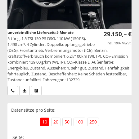
unverbindliche Lieferzeit:
5 Monate
29.150,– €
5-türig, 1,5 TSI 150 PS DSG, 110 kW (150 PS),
incl. 19% MwSt.
1.498 cm³, 4 Zylinder, Doppelkupplungsgetriebe
(DSG), Frontantrieb, Verbrennungsmotor (ICE), Benzin,
Kraftstoffverbrauch kombiniert 6,2 l/100km (WLTP), CO₂-Emission
kombiniert 139.00 g/km (WLTP), CO₂-Klasse E, Außenfarbe:
Energyblau, Zustand, Aussehen: 1, sehr gut, Zustand, Fahrfähigkeit:
fahrtauglich, Zustand, Beschaffenheit: Keine Schäden feststellbar,
Zustand: unfallfrei, Fahrzeugnr.: 132729
Wir rufen Sie an
PDF-Datei, Fahrzeugexposé drucken
Drucken, parken oder vergleichen
Datensätze pro Seite:
10
20
50
100
250
Seite: