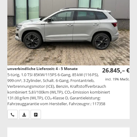
unverbindliche Lieferzeit: 4 - 5 Monate
26.845,– €
5-türig, 1.0 TSI 85KW/115PS 6-Gang, 85 kW (116 PS),
incl. 19% MwSt.
999 cm³, 3 Zylinder, Schalt. 6-Gang, Frontantrieb,
Verbrennungsmotor (ICE), Benzin, Kraftstoffverbrauch
kombiniert 5,8 l/100km (WLTP), CO₂-Emission kombiniert
131.00 g/km (WLTP), CO₂-Klasse D, Garantieleistung:
Fahrzeuggarantie vom Hersteller, Fahrzeugnr.: 117358
Wir rufen Sie an
PDF-Datei, Fahrzeugexposé drucken
Drucken, parken oder vergleichen