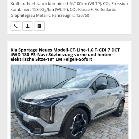
Kraftstoffverbrauch kombiniert 6 l/100km (WLTP), CO₂-Emission
kombiniert 158.00 g/km (WLTP), CO₂-Klasse F, Außenfarbe:
Graphitegrau Metallic, Fahrzeugnr.: 126760
Wir rufen Sie an
PDF-Datei, Fahrzeugexposé drucken
Drucken, parken oder vergleichen
Kia Sportage
Neues Modell-GT-Line-1.6 T-GDI 7 DCT
4WD 180 PS-Navi-Sitzheizung vorne und hinten-
elektrische Sitze-18" LM Felgen-Sofort