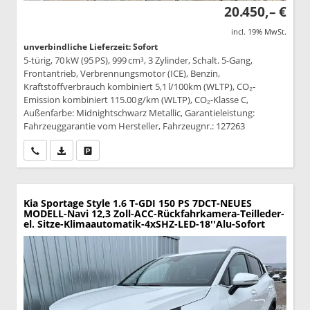
20.450,– €
incl. 19% MwSt.
unverbindliche Lieferzeit: Sofort
5-türig, 70 kW (95 PS), 999 cm³, 3 Zylinder, Schalt. 5-Gang,
Frontantrieb, Verbrennungsmotor (ICE), Benzin,
Kraftstoffverbrauch kombiniert 5,1 l/100km (WLTP), CO₂-
Emission kombiniert 115.00 g/km (WLTP), CO₂-Klasse C,
Außenfarbe: Midnightschwarz Metallic, Garantieleistung:
Fahrzeuggarantie vom Hersteller, Fahrzeugnr.: 127263
Wir rufen Sie an
PDF-Datei, Fahrzeugexposé drucken
Drucken, parken oder vergleichen
Kia Sportage
Style 1.6 T-GDI 150 PS 7DCT-NEUES
MODELL-Navi 12,3 Zoll-ACC-Rückfahrkamera-Teilleder-
el. Sitze-Klimaautomatik-4xSHZ-LED-18''Alu-Sofort