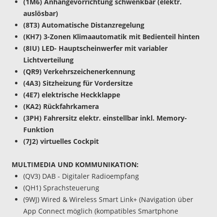
(1M6) Anhängevorrichtung schwenkbar (elektr.
auslösbar)
(8T3) Automatische Distanzregelung
(KH7) 3-Zonen Klimaautomatik mit Bedienteil hinten
(8IU) LED- Hauptscheinwerfer mit variabler
Lichtverteilung
(QR9) Verkehrszeichenerkennung
(4A3) Sitzheizung für Vordersitze
(4E7) elektrische Heckklappe
(KA2) Rückfahrkamera
(3PH) Fahrersitz elektr. einstellbar inkl. Memory-
Funktion
(7J2) virtuelles Cockpit
MULTIMEDIA UND KOMMUNIKATION:
(QV3) DAB - Digitaler Radioempfang
(QH1) Sprachsteuerung
(9WJ) Wired & Wireless Smart Link+ (Navigation über
App Connect möglich (kompatibles Smartphone