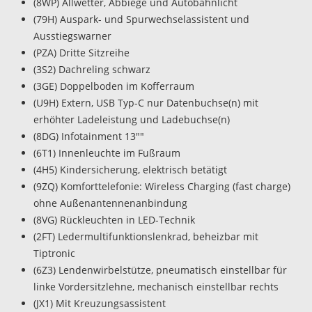
(8WP) Allwetter, Abbiege und Autobahnlicht
(79H) Auspark- und Spurwechselassistent und
Ausstiegswarner
(PZA) Dritte Sitzreihe
(3S2) Dachreling schwarz
(3GE) Doppelboden im Kofferraum
(U9H) Extern, USB Typ-C nur Datenbuchse(n) mit
erhöhter Ladeleistung und Ladebuchse(n)
(8DG) Infotainment 13""
(6T1) Innenleuchte im Fußraum
(4H5) Kindersicherung, elektrisch betätigt
(9ZQ) Komforttelefonie: Wireless Charging (fast charge)
ohne Außenantennenanbindung
(8VG) Rückleuchten in LED-Technik
(2FT) Ledermultifunktionslenkrad, beheizbar mit
Tiptronic
(6Z3) Lendenwirbelstütze, pneumatisch einstellbar für
linke Vordersitzlehne, mechanisch einstellbar rechts
(JX1) Mit Kreuzungsassistent