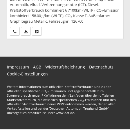
Automatik, Allrad, Verbrennungsmotor (ICE), Diesel,
Kraftstoffverbrauch kombiniert 6 l/100km (WLTP), CO₂-Emission
kombiniert 158.00 g/km (WLTP), CO₂-Klasse F, Außenfarbe:
Graphitegrau Metallic, Fahrzeugnr.: 126760
Wir rufen Sie an
PDF-Datei, Fahrzeugexposé drucken
Drucken, parken oder vergleichen
Impressum
AGB
Widerrufsbelehrung
Datenschutz
Cookie-Einstellungen
Weitere Informationen zum offiziellen Kraftstoffverbrauch und zu den
offiziellen spezifischen CO
-Emissionen und gegebenenfalls zum
2
Stromverbrauch neuer PKW können dem 'Leitfaden über den offiziellen
Kraftstoffverbrauch, die offiziellen spezifischen CO
-Emissionen und den
2
offiziellen Stromverbrauch neuer PKW' entnommen werden, der an allen
Verkaufsstellen und bei der 'Deutschen Automobil Treuhand GmbH'
unentgeltlich erhältlich ist unter www.dat.de.