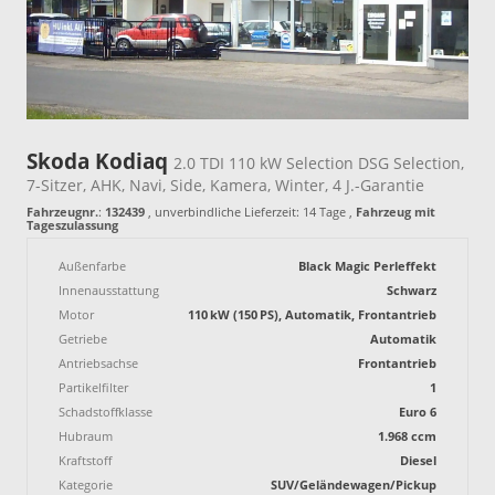
Skoda Kodiaq
2.0 TDI 110 kW Selection DSG Selection,
7-Sitzer, AHK, Navi, Side, Kamera, Winter, 4 J.-Garantie
Fahrzeugnr.
:
132439
, unverbindliche Lieferzeit:
14 Tage
,
Fahrzeug mit
Tageszulassung
Außenfarbe
Black Magic Perleffekt
Innenausstattung
Schwarz
Motor
110 kW (150 PS), Automatik, Frontantrieb
Getriebe
Automatik
Antriebsachse
Frontantrieb
Partikelfilter
1
Schadstoffklasse
Euro 6
Hubraum
1.968 ccm
Kraftstoff
Diesel
Kategorie
SUV/Geländewagen/Pickup