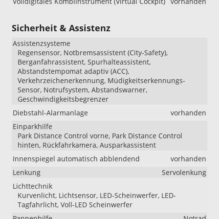
Volldigitales Kombiinstrument (Virtual Cockpit)
vorhanden
Sicherheit & Assistenz
Assistenzsysteme
Regensensor, Notbremsassistent (City-Safety),
Berganfahrassistent, Spurhalteassistent,
Abstandstempomat adaptiv (ACC),
Verkehrzeichenerkennung, Müdigkeitserkennungs-
Sensor, Notrufsystem, Abstandswarner,
Geschwindigkeitsbegrenzer
Diebstahl-Alarmanlage
vorhanden
Einparkhilfe
Park Distance Control vorne, Park Distance Control
hinten, Rückfahrkamera, Ausparkassistent
Innenspiegel automatisch abblendend
vorhanden
Lenkung
Servolenkung
Lichttechnik
Kurvenlicht, Lichtsensor, LED-Scheinwerfer, LED-
Tagfahrlicht, Voll-LED Scheinwerfer
Pannenhilfe
Notrad