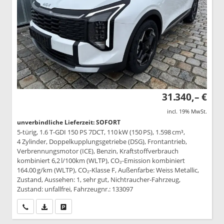
31.340,– €
incl. 19% MwSt.
unverbindliche Lieferzeit: SOFORT
5-türig, 1.6 T-GDI 150 PS 7DCT, 110 kW (150 PS), 1.598 cm³,
4 Zylinder, Doppelkupplungsgetriebe (DSG), Frontantrieb,
Verbrennungsmotor (ICE), Benzin, Kraftstoffverbrauch
kombiniert 6,2 l/100km (WLTP), CO₂-Emission kombiniert
164.00 g/km (WLTP), CO₂-Klasse F, Außenfarbe: Weiss Metallic,
Zustand, Aussehen: 1, sehr gut, Nichtraucher-Fahrzeug,
Zustand: unfallfrei, Fahrzeugnr.: 133097
Wir rufen Sie an
PDF-Datei, Fahrzeugexposé drucken
Drucken, parken oder vergleichen