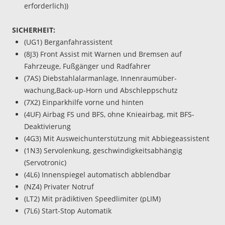
erforderlich))
SICHERHEIT:
(UG1) Berganfahrassistent
(8J3) Front Assist mit Warnen und Bremsen auf
Fahrzeuge, Fußgänger und Radfahrer
(7AS) Diebstahlalarmanlage, Innenraumüber-
wachung,Back-up-Horn und Abschleppschutz
(7X2) Einparkhilfe vorne und hinten
(4UF) Airbag FS und BFS, ohne Knieairbag, mit BFS-
Deaktivierung
(4G3) Mit Ausweichunterstützung mit Abbiegeassistent
(1N3) Servolenkung, geschwindigkeitsabhängig
(Servotronic)
(4L6) Innenspiegel automatisch abblendbar
(NZ4) Privater Notruf
(LT2) Mit prädiktiven Speedlimiter (pLIM)
(7L6) Start-Stop Automatik