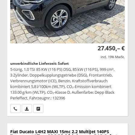
27.450,– €
incl. 19% MwSt.
unverbindliche Lieferzeit: Sofort
5-türig, 1,0 TSI 85 KW (116 PS) DSG, 85 kW (116 PS), 999 cm³,
3 Zylinder, Doppelkupplungsgetriebe (DSG), Frontantrieb,
Verbrennungsmotor (ICE), Benzin, Kraftstoffverbrauch
kombiniert 5,8 l/100km (WLTP), CO₂-Emission kombiniert
133.00 g/km (WLTP), CO₂-Klasse D, Außenfarbe: Depp Black
Perleffect, Fahrzeugnr.: 132396
Wir rufen Sie an
PDF-Datei, Fahrzeugexposé drucken
Drucken, parken oder vergleichen
Fiat Ducato
L4H2 MAXI 15mc 2.2 MultiJet 140PS