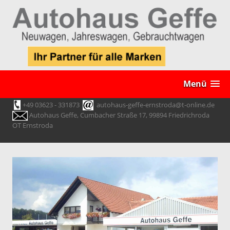
Menü
+49 03623 - 331873
autohaus-geffe-ernstroda@t-online.de
Autohaus Geffe, Cumbacher Straße 17, 99894 Friedrichroda
OT Ernstroda