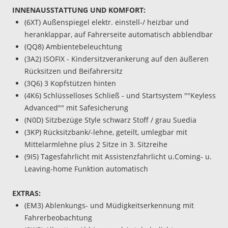
INNENAUSSTATTUNG UND KOMFORT:
(6XT) Außenspiegel elektr. einstell-/ heizbar und
heranklappar, auf Fahrerseite automatisch abblendbar
(QQ8) Ambientebeleuchtung
(3A2) ISOFIX - Kindersitzverankerung auf den äußeren
Rücksitzen und Beifahrersitz
(3Q6) 3 Kopfstützen hinten
(4K6) Schlüsselloses Schließ - und Startsystem ""Keyless
Advanced"" mit Safesicherung
(N0D) Sitzbezüge Style schwarz Stoff / grau Suedia
(3KP) Rücksitzbank/-lehne, geteilt, umlegbar mit
Mittelarmlehne plus 2 Sitze in 3. Sitzreihe
(9I5) Tagesfahrlicht mit Assistenzfahrlicht u.Coming- u.
Leaving-home Funktion automatisch
EXTRAS:
(EM3) Ablenkungs- und Müdigkeitserkennung mit
Fahrerbeobachtung