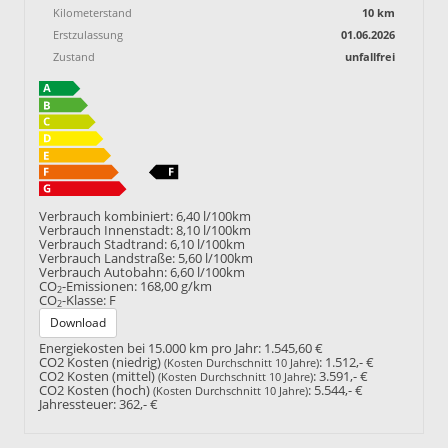
Kilometerstand
10 km
Erstzulassung
01.06.2026
Zustand
unfallfrei
Verbrauch kombiniert:
6,40 l/100km
Verbrauch Innenstadt:
8,10 l/100km
Verbrauch Stadtrand:
6,10 l/100km
Verbrauch Landstraße:
5,60 l/100km
Verbrauch Autobahn:
6,60 l/100km
CO
-Emissionen:
168,00 g/km
2
CO
-Klasse:
F
2
Download
Energiekosten bei 15.000 km pro Jahr:
1.545,60 €
CO2 Kosten (niedrig)
:
1.512,- €
(Kosten Durchschnitt 10 Jahre)
CO2 Kosten (mittel)
:
3.591,- €
(Kosten Durchschnitt 10 Jahre)
CO2 Kosten (hoch)
:
5.544,- €
(Kosten Durchschnitt 10 Jahre)
Jahressteuer:
362,- €