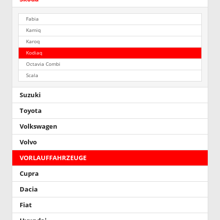
Fabia
Kamiq
Karoq
Kodiaq
Octavia Combi
Scala
Suzuki
Toyota
Volkswagen
Volvo
VORLAUFFAHRZEUGE
Cupra
Dacia
Fiat