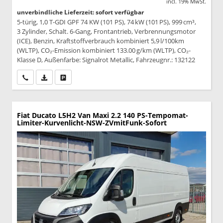
incl. 19% MwSt.
unverbindliche Lieferzeit: sofort verfügbar
5-türig, 1,0 T-GDI GPF 74 KW (101 PS), 74 kW (101 PS), 999 cm³,
3 Zylinder, Schalt. 6-Gang, Frontantrieb, Verbrennungsmotor
(ICE), Benzin, Kraftstoffverbrauch kombiniert 5,9 l/100km
(WLTP), CO₂-Emission kombiniert 133.00 g/km (WLTP), CO₂-
Klasse D, Außenfarbe: Signalrot Metallic, Fahrzeugnr.: 132122
Wir rufen Sie an
PDF-Datei, Fahrzeugexposé drucken
Drucken, parken oder vergleichen
Fiat Ducato
L5H2 Van Maxi 2.2 140 PS-Tempomat-
Limiter-Kurvenlicht-NSW-ZVmitFunk-Sofort