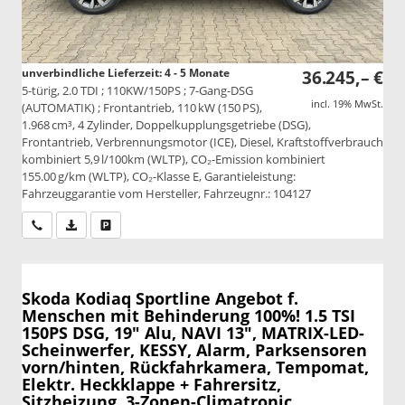
unverbindliche Lieferzeit: 4 - 5 Monate
36.245,– €
5-türig, 2.0 TDI ; 110KW/150PS ; 7-Gang-DSG
incl. 19% MwSt.
(AUTOMATIK) ; Frontantrieb, 110 kW (150 PS),
1.968 cm³, 4 Zylinder, Doppelkupplungsgetriebe (DSG),
Frontantrieb, Verbrennungsmotor (ICE), Diesel, Kraftstoffverbrauch
kombiniert 5,9 l/100km (WLTP), CO₂-Emission kombiniert
155.00 g/km (WLTP), CO₂-Klasse E, Garantieleistung:
Fahrzeuggarantie vom Hersteller, Fahrzeugnr.: 104127
Wir rufen Sie an
PDF-Datei, Fahrzeugexposé drucken
Drucken, parken oder vergleichen
Skoda Kodiaq
Sportline Angebot f.
Menschen mit Behinderung 100%! 1.5 TSI
150PS DSG, 19" Alu, NAVI 13", MATRIX-LED-
Scheinwerfer, KESSY, Alarm, Parksensoren
vorn/hinten, Rückfahrkamera, Tempomat,
Elektr. Heckklappe + Fahrersitz,
Sitzheizung, 3-Zonen-Climatronic