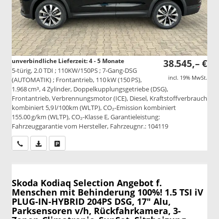
unverbindliche Lieferzeit: 4 - 5 Monate
38.545,– €
5-türig, 2.0 TDI ; 110KW/150PS ; 7-Gang-DSG
incl. 19% MwSt.
(AUTOMATIK) ; Frontantrieb, 110 kW (150 PS),
1.968 cm³, 4 Zylinder, Doppelkupplungsgetriebe (DSG),
Frontantrieb, Verbrennungsmotor (ICE), Diesel, Kraftstoffverbrauch
kombiniert 5,9 l/100km (WLTP), CO₂-Emission kombiniert
155.00 g/km (WLTP), CO₂-Klasse E, Garantieleistung:
Fahrzeuggarantie vom Hersteller, Fahrzeugnr.: 104119
Wir rufen Sie an
PDF-Datei, Fahrzeugexposé drucken
Drucken, parken oder vergleichen
Skoda Kodiaq
Selection Angebot f.
Menschen mit Behinderung 100%! 1.5 TSI iV
PLUG-IN-HYBRID 204PS DSG, 17" Alu,
Parksensoren v/h, Rückfahrkamera, 3-