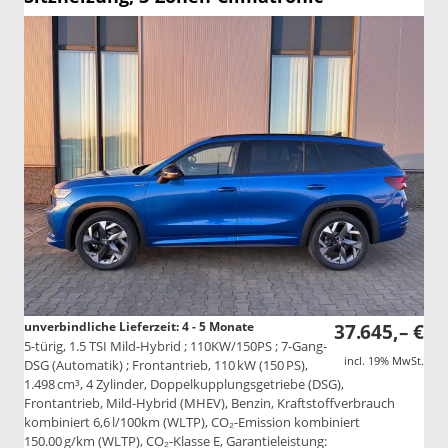
unverbindliche Lieferzeit: 4 - 5 Monate
37.645,– €
5-türig, 1.5 TSI Mild-Hybrid ; 110KW/150PS ; 7-Gang-
incl. 19% MwSt.
DSG (Automatik) ; Frontantrieb, 110 kW (150 PS),
1.498 cm³, 4 Zylinder, Doppelkupplungsgetriebe (DSG),
Frontantrieb, Mild-Hybrid (MHEV), Benzin, Kraftstoffverbrauch
kombiniert 6,6 l/100km (WLTP), CO₂-Emission kombiniert
150.00 g/km (WLTP), CO₂-Klasse E, Garantieleistung: