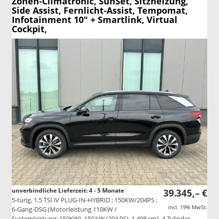
Zonen-Climatronic, SunSet, Sitzheizung,
Side Assist, Fernlicht-Assist, Tempomat,
Infotainment 10" + Smartlink, Virtual
Cockpit,
unverbindliche Lieferzeit: 4 - 5 Monate
39.345,– €
5-türig, 1.5 TSI iV PLUG-IN-HYBRID ; 150KW/204PS ;
incl. 19% MwSt.
6-Gang-DSG (Motorleistung 110KW /
Systemleistung: 150KW), 150 kW (204 PS), 1.498 cm³, 4 Zylinder,