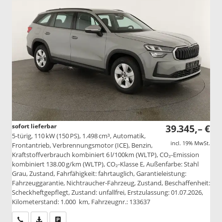
sofort lieferbar
39.345,– €
5-türig, 110 kW (150 PS), 1.498 cm³, Automatik,
incl. 19% MwSt.
Frontantrieb, Verbrennungsmotor (ICE), Benzin,
Kraftstoffverbrauch kombiniert 6 l/100km (WLTP), CO₂-Emission
kombiniert 138.00 g/km (WLTP), CO₂-Klasse E, Außenfarbe: Stahl
Grau, Zustand, Fahrfähigkeit: fahrtauglich, Garantieleistung:
Fahrzeuggarantie, Nichtraucher-Fahrzeug, Zustand, Beschaffenheit:
Scheckheftgepflegt, Zustand: unfallfrei, Erstzulassung: 01.07.2026,
Kilometerstand: 1.000 km, Fahrzeugnr.: 133637
Wir rufen Sie an
PDF-Datei, Fahrzeugexposé drucken
Drucken, parken oder vergleichen