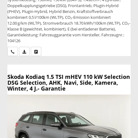
Doppelkupplungsgetriebe (DSG), Frontantrieb, Plugin-Hybrid
(PHEV), Plugin-Hybrid, Hybrid Benzin, Kraftstoffverbrauch
kombiniert 0,5 l/100km (WLTP), CO₂-Emission kombiniert
12.00 g/km (WLTP), Stromverbrauch 18.70 kWh/100km (WLTP), CO₂-
Klasse B (gewichtet, kombiniert), E (bei entladener Batterie),
Garantieleistung: Fahrzeuggarantie vom Hersteller, Fahrzeugnr.:
104126
Wir rufen Sie an
PDF-Datei, Fahrzeugexposé drucken
Drucken, parken oder vergleichen
Skoda Kodiaq
1.5 TSI mHEV 110 kW Selection
DSG Selection, AHK, Navi, Side, Kamera,
Winter, 4 J.- Garantie