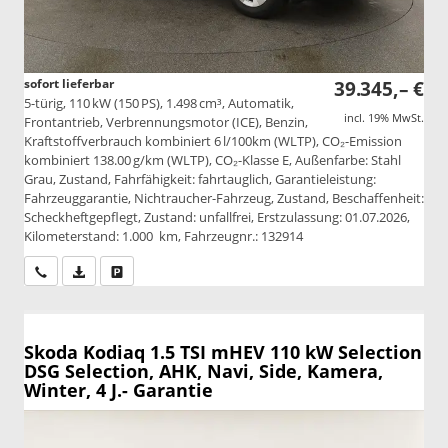
sofort lieferbar
39.345,– €
5-türig, 110 kW (150 PS), 1.498 cm³, Automatik,
incl. 19% MwSt.
Frontantrieb, Verbrennungsmotor (ICE), Benzin,
Kraftstoffverbrauch kombiniert 6 l/100km (WLTP), CO₂-Emission
kombiniert 138.00 g/km (WLTP), CO₂-Klasse E, Außenfarbe: Stahl
Grau, Zustand, Fahrfähigkeit: fahrtauglich, Garantieleistung:
Fahrzeuggarantie, Nichtraucher-Fahrzeug, Zustand, Beschaffenheit:
Scheckheftgepflegt, Zustand: unfallfrei, Erstzulassung: 01.07.2026,
Kilometerstand: 1.000 km, Fahrzeugnr.: 132914
Wir rufen Sie an
PDF-Datei, Fahrzeugexposé drucken
Drucken, parken oder vergleichen
Skoda Kodiaq
1.5 TSI mHEV 110 kW Selection
DSG Selection, AHK, Navi, Side, Kamera,
Winter, 4 J.- Garantie