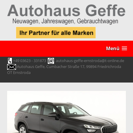
Menü
+49 03623 - 331873
autohaus-geffe-ernstroda@t-online.de
Autohaus Geffe, Cumbacher Straße 17, 99894 Friedrichroda
OT Ernstroda