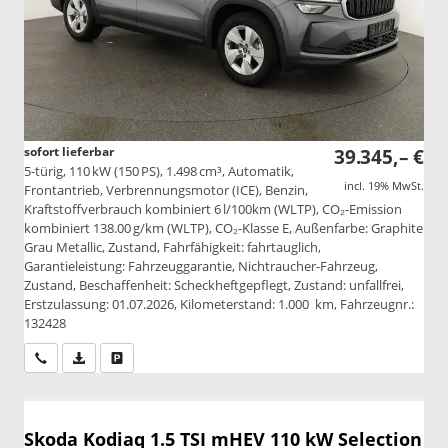
sofort lieferbar
39.345,– €
5-türig, 110 kW (150 PS), 1.498 cm³, Automatik,
incl. 19% MwSt.
Frontantrieb, Verbrennungsmotor (ICE), Benzin,
Kraftstoffverbrauch kombiniert 6 l/100km (WLTP), CO₂-Emission
kombiniert 138.00 g/km (WLTP), CO₂-Klasse E, Außenfarbe: Graphite
Grau Metallic, Zustand, Fahrfähigkeit: fahrtauglich,
Garantieleistung: Fahrzeuggarantie, Nichtraucher-Fahrzeug,
Zustand, Beschaffenheit: Scheckheftgepflegt, Zustand: unfallfrei,
Erstzulassung: 01.07.2026, Kilometerstand: 1.000 km, Fahrzeugnr.:
132428
Wir rufen Sie an
PDF-Datei, Fahrzeugexposé drucken
Drucken, parken oder vergleichen
Skoda Kodiaq
1.5 TSI mHEV 110 kW Selection