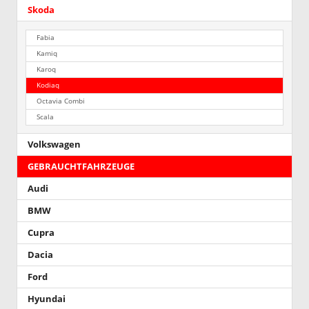
Skoda
Fabia
Kamiq
Karoq
Kodiaq
Octavia Combi
Scala
Volkswagen
GEBRAUCHTFAHRZEUGE
Audi
BMW
Cupra
Dacia
Ford
Hyundai