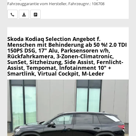
Fahrzeuggarantie vom Hersteller, Fahrzeugnr.: 106708
Wir rufen Sie an
PDF-Datei, Fahrzeugexposé drucken
Drucken, parken oder vergleichen
Skoda Kodiaq
Selection Angebot f.
Menschen mit Behinderung ab 50 %! 2.0 TDI
150PS DSG, 17" Alu, Parksensoren v/h,
Rückfahrkamera, 3-Zonen-Climatronic,
SunSet, Sitzheizung, Side Assist, Fernlicht-
Assist, Tempomat, Infotainment 10" +
Smartlink, Virtual Cockpit, M-Leder