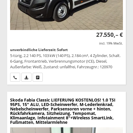
27.550,– €
incl. 19% MwSt.
unverbindliche Lieferzeit: Sofort
5-türig, 2.2 140 PS, 103 kW (140 PS), 2.184 cm³, 4 Zylinder, Schalt.
6-Gang, Frontantrieb, Verbrennungsmotor (ICE), Diesel,
Außenfarbe: Weiß, Zustand: unfallfrei, Fahrzeugnr.: 120970
Wir rufen Sie an
PDF-Datei, Fahrzeugexposé drucken
Drucken, parken oder vergleichen
Skoda Fabia
Classic LIEFERUNG KOSTENLOS! 1.0 TSI
95PS, 15" ALU, LED-Scheinwerfer, M-Lederlenkrad,
Nebelscheinwerfer, Parksensoren vorne + hinten,
Rückfahrkamera, Sitzheizung, Tempomat,
Klimaanlage, Infotainment 8"+Wireless SmartLink,
Fußmatten, Mittelarmlehne