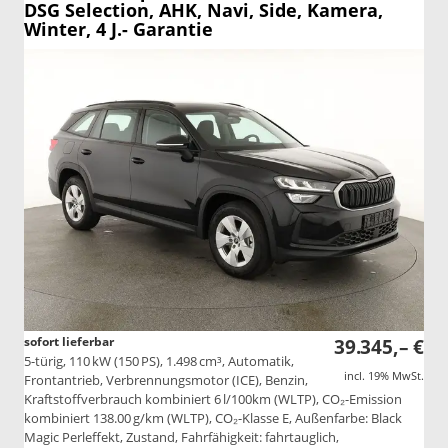
DSG Selection, AHK, Navi, Side, Kamera,
Winter, 4 J.- Garantie
sofort lieferbar
39.345,– €
5-türig, 110 kW (150 PS), 1.498 cm³, Automatik,
incl. 19% MwSt.
Frontantrieb, Verbrennungsmotor (ICE), Benzin,
Kraftstoffverbrauch kombiniert 6 l/100km (WLTP), CO₂-Emission
kombiniert 138.00 g/km (WLTP), CO₂-Klasse E, Außenfarbe: Black
Magic Perleffekt, Zustand, Fahrfähigkeit: fahrtauglich,