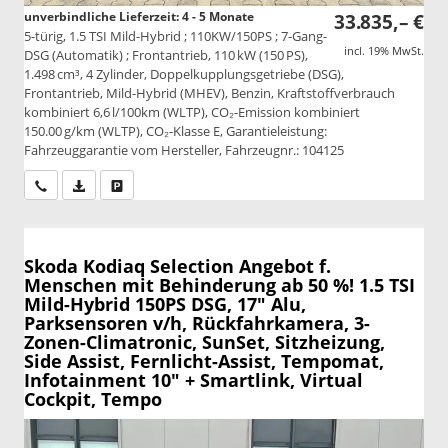
unverbindliche Lieferzeit: 4 - 5 Monate
33.835,– €
5-türig, 1.5 TSI Mild-Hybrid ; 110KW/150PS ; 7-Gang-
incl. 19% MwSt.
DSG (Automatik) ; Frontantrieb, 110 kW (150 PS),
1.498 cm³, 4 Zylinder, Doppelkupplungsgetriebe (DSG),
Frontantrieb, Mild-Hybrid (MHEV), Benzin, Kraftstoffverbrauch
kombiniert 6,6 l/100km (WLTP), CO₂-Emission kombiniert
150.00 g/km (WLTP), CO₂-Klasse E, Garantieleistung:
Fahrzeuggarantie vom Hersteller, Fahrzeugnr.: 104125
Wir rufen Sie an
PDF-Datei, Fahrzeugexposé drucken
Drucken, parken oder vergleichen
Skoda Kodiaq
Selection Angebot f.
Menschen mit Behinderung ab 50 %! 1.5 TSI
Mild-Hybrid 150PS DSG, 17" Alu,
Parksensoren v/h, Rückfahrkamera, 3-
Zonen-Climatronic, SunSet, Sitzheizung,
Side Assist, Fernlicht-Assist, Tempomat,
Infotainment 10" + Smartlink, Virtual
Cockpit, Tempo