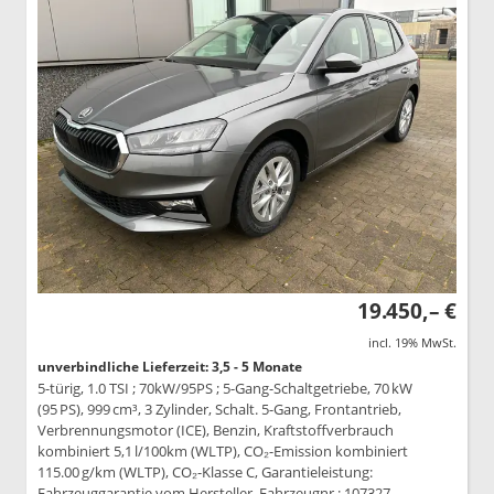
19.450,– €
incl. 19% MwSt.
unverbindliche Lieferzeit: 3,5 - 5 Monate
5-türig, 1.0 TSI ; 70kW/95PS ; 5-Gang-Schaltgetriebe, 70 kW
(95 PS), 999 cm³, 3 Zylinder, Schalt. 5-Gang, Frontantrieb,
Verbrennungsmotor (ICE), Benzin, Kraftstoffverbrauch
kombiniert 5,1 l/100km (WLTP), CO₂-Emission kombiniert
115.00 g/km (WLTP), CO₂-Klasse C, Garantieleistung:
Fahrzeuggarantie vom Hersteller, Fahrzeugnr.: 107327