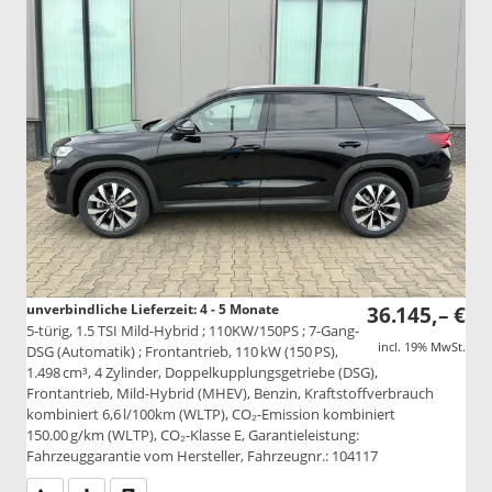
unverbindliche Lieferzeit: 4 - 5 Monate
36.145,– €
5-türig, 1.5 TSI Mild-Hybrid ; 110KW/150PS ; 7-Gang-
incl. 19% MwSt.
DSG (Automatik) ; Frontantrieb, 110 kW (150 PS),
1.498 cm³, 4 Zylinder, Doppelkupplungsgetriebe (DSG),
Frontantrieb, Mild-Hybrid (MHEV), Benzin, Kraftstoffverbrauch
kombiniert 6,6 l/100km (WLTP), CO₂-Emission kombiniert
150.00 g/km (WLTP), CO₂-Klasse E, Garantieleistung:
Fahrzeuggarantie vom Hersteller, Fahrzeugnr.: 104117