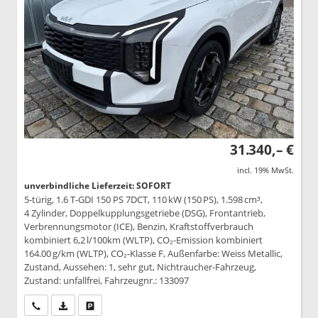
31.340,– €
incl. 19% MwSt.
unverbindliche Lieferzeit: SOFORT
5-türig, 1.6 T-GDI 150 PS 7DCT, 110 kW (150 PS), 1.598 cm³,
4 Zylinder, Doppelkupplungsgetriebe (DSG), Frontantrieb,
Verbrennungsmotor (ICE), Benzin, Kraftstoffverbrauch
kombiniert 6,2 l/100km (WLTP), CO₂-Emission kombiniert
164.00 g/km (WLTP), CO₂-Klasse F, Außenfarbe: Weiss Metallic,
Zustand, Aussehen: 1, sehr gut, Nichtraucher-Fahrzeug,
Zustand: unfallfrei, Fahrzeugnr.: 133097
Wir rufen Sie an
PDF-Datei, Fahrzeugexposé drucken
Drucken, parken oder vergleichen