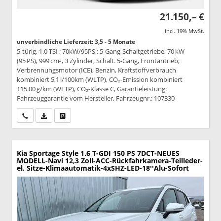
21.150,– €
incl. 19% MwSt.
unverbindliche Lieferzeit: 3,5 - 5 Monate
5-türig, 1.0 TSI ; 70kW/95PS ; 5-Gang-Schaltgetriebe, 70 kW
(95 PS), 999 cm³, 3 Zylinder, Schalt. 5-Gang, Frontantrieb,
Verbrennungsmotor (ICE), Benzin, Kraftstoffverbrauch
kombiniert 5,1 l/100km (WLTP), CO₂-Emission kombiniert
115.00 g/km (WLTP), CO₂-Klasse C, Garantieleistung:
Fahrzeuggarantie vom Hersteller, Fahrzeugnr.: 107330
Wir rufen Sie an
PDF-Datei, Fahrzeugexposé drucken
Drucken, parken oder vergleichen
Kia Sportage
Style 1.6 T-GDI 150 PS 7DCT-NEUES
MODELL-Navi 12,3 Zoll-ACC-Rückfahrkamera-Teilleder-
el. Sitze-Klimaautomatik-4xSHZ-LED-18''Alu-Sofort