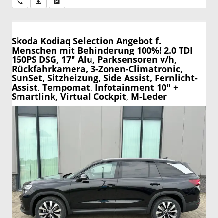
Wir rufen Sie an
PDF-Datei, Fahrzeugexposé drucken
Drucken, parken oder vergleichen
Skoda Kodiaq
Selection Angebot f.
Menschen mit Behinderung 100%! 2.0 TDI
150PS DSG, 17" Alu, Parksensoren v/h,
Rückfahrkamera, 3-Zonen-Climatronic,
SunSet, Sitzheizung, Side Assist, Fernlicht-
Assist, Tempomat, Infotainment 10" +
Smartlink, Virtual Cockpit, M-Leder