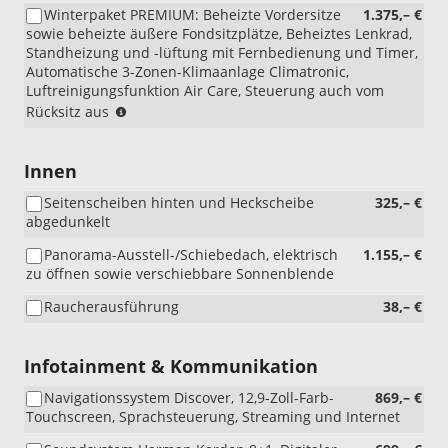
Winterpaket PREMIUM: Beheizte Vordersitze
1.375,– €
mit
sowie beheizte äußere Fondsitzplätze, Beheiztes Lenkrad,
eHybrid)
Standheizung und -lüftung mit Fernbedienung und Timer,
(nur
Automatische 3-Zonen-Klimaanlage Climatronic,
i.V.
Luftreinigungsfunktion Air Care, Steuerung auch vom
mit
(nur
Rücksitz aus
Lederpolsterung
für
Vienna
eTSI
oder
DSG)
Innen
Aktionspaket
Komfort)
Seitenscheiben hinten und Heckscheibe
325,– €
abgedunkelt
Panorama-Ausstell-/Schiebedach, elektrisch
1.155,– €
zu öffnen sowie verschiebbare Sonnenblende
Raucherausführung
38,– €
Infotainment & Kommunikation
Navigationssystem Discover, 12,9-Zoll-Farb-
869,– €
Touchscreen, Sprachsteuerung, Streaming und Internet