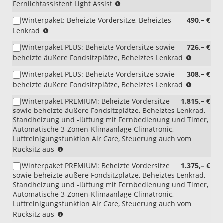
(nicht
Fernlichtassistent Light Assist
1.5
i.V.
eTSI
Winterpaket: Beheizte Vordersitze, Beheiztes
490,– €
mit
DSG)
(nicht
Lenkrad
PXD)
für
Winterpaket PLUS: Beheizte Vordersitze sowie
726,– €
1.5
(nur
beheizte äußere Fondsitzplätze, Beheiztes Lenkrad
eTSI
i.V.
DSG)
Winterpaket PLUS: Beheizte Vordersitze sowie
308,– €
mit
(nur
beheizte äußere Fondsitzplätze, Beheiztes Lenkrad
eHybrid)
i.V.
Winterpaket PREMIUM: Beheizte Vordersitze
1.815,– €
mit
sowie beheizte äußere Fondsitzplätze, Beheiztes Lenkrad,
eHybrid)
Standheizung und -lüftung mit Fernbedienung und Timer,
(nur
Automatische 3-Zonen-Klimaanlage Climatronic,
i.V.
Luftreinigungsfunktion Air Care, Steuerung auch vom
mit
(nicht
Rücksitz aus
Lederpol
i.V.
Vienna
Winterpaket PREMIUM: Beheizte Vordersitze
1.375,– €
mit
oder
sowie beheizte äußere Fondsitzplätze, Beheiztes Lenkrad,
eHybrid)
Aktionsp
Standheizung und -lüftung mit Fernbedienung und Timer,
Komfort)
Automatische 3-Zonen-Klimaanlage Climatronic,
Luftreinigungsfunktion Air Care, Steuerung auch vom
(nicht
Rücksitz aus
i.V.