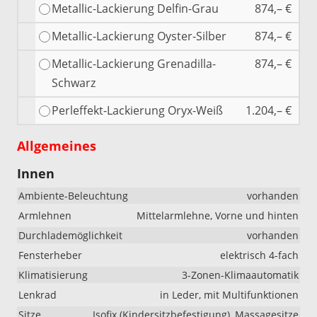
Metallic-Lackierung Delfin-Grau
874,– €
Metallic-Lackierung Oyster-Silber
874,– €
Metallic-Lackierung Grenadilla-
874,– €
Schwarz
Perleffekt-Lackierung Oryx-Weiß
1.204,– €
Allgemeines
Innen
Ambiente-Beleuchtung
vorhanden
Armlehnen
Mittelarmlehne, Vorne und hinten
Durchlademöglichkeit
vorhanden
Fensterheber
elektrisch 4-fach
Klimatisierung
3-Zonen-Klimaautomatik
Lenkrad
in Leder, mit Multifunktionen
Sitze
Isofix (Kindersitzbefestigung), Massagesitze