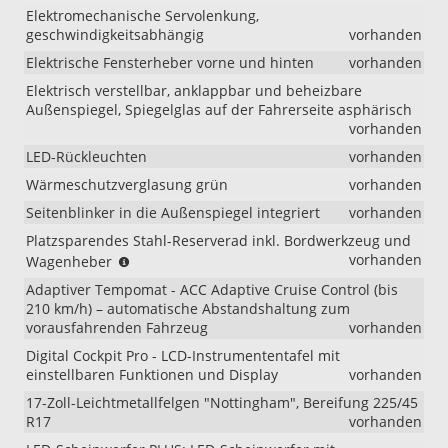
Elektromechanische Servolenkung,
geschwindigkeitsabhängig
vorhanden
Elektrische Fensterheber vorne und hinten
vorhanden
Elektrisch verstellbar, anklappbar und beheizbare
Außenspiegel, Spiegelglas auf der Fahrerseite asphärisch
vorhanden
LED-Rückleuchten
vorhanden
Wärmeschutzverglasung grün
vorhanden
Seitenblinker in die Außenspiegel integriert
vorhanden
Platzsparendes Stahl-Reserverad inkl. Bordwerkzeug und
(nicht
vorhanden
Wagenheber
i.V.
Adaptiver Tempomat - ACC Adaptive Cruise Control (bis
mit
210 km/h) – automatische Abstandshaltung zum
eHybrid)
vorausfahrenden Fahrzeug
vorhanden
Digital Cockpit Pro - LCD-Instrumententafel mit
einstellbaren Funktionen und Display
vorhanden
17-Zoll-Leichtmetallfelgen "Nottingham", Bereifung 225/45
R17
vorhanden