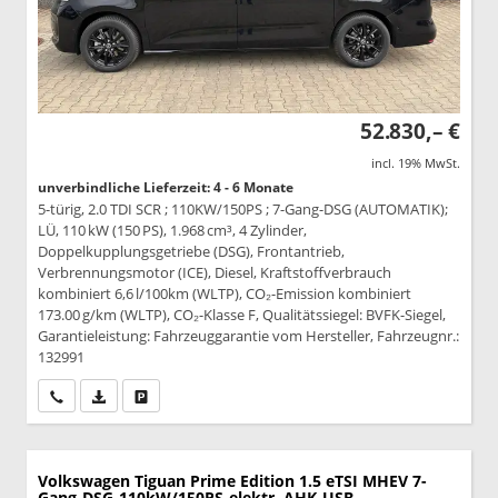
52.830,– €
incl. 19% MwSt.
unverbindliche Lieferzeit: 4 - 6 Monate
5-türig, 2.0 TDI SCR ; 110KW/150PS ; 7-Gang-DSG (AUTOMATIK);
LÜ, 110 kW (150 PS), 1.968 cm³, 4 Zylinder,
Doppelkupplungsgetriebe (DSG), Frontantrieb,
Verbrennungsmotor (ICE), Diesel, Kraftstoffverbrauch
kombiniert 6,6 l/100km (WLTP), CO₂-Emission kombiniert
173.00 g/km (WLTP), CO₂-Klasse F, Qualitätssiegel: BVFK-Siegel,
Garantieleistung: Fahrzeuggarantie vom Hersteller, Fahrzeugnr.:
132991
Wir rufen Sie an
PDF-Datei, Fahrzeugexposé drucken
Drucken, parken oder vergleichen
Volkswagen Tiguan
Prime Edition 1.5 eTSI MHEV 7-
Gang-DSG-110kW/150PS-elektr. AHK-USB-