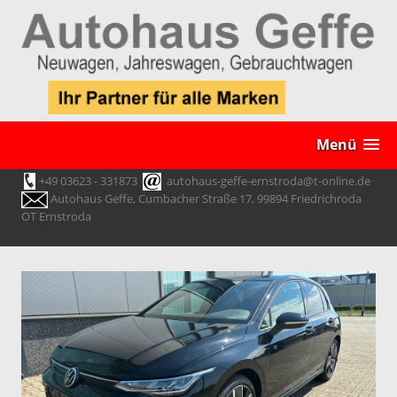
Menü
+49 03623 - 331873
autohaus-geffe-ernstroda@t-online.de
Autohaus Geffe, Cumbacher Straße 17, 99894 Friedrichroda
OT Ernstroda