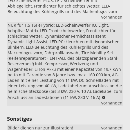
LED-Scheinwerfer PLUS: LED-Scheinwerfer mit
Abbiegelicht, Frontlichter für schlechtes Wetter, LED-
Beleuchtung des Kühlergrills und des Markenlogos vorn
vorhanden
NUR für 1.5 TSI eHybrid: LED-Scheinwerfer IQ. Light,
Adaptive Matrix-LED-Frontscheinwerfer, Frontlichter für
schlechtes Wetter, Dynamischer Fernlichtassistent
Dynamic Light Assist, LED-Rückleuchten mit dynamischen
Blinkern, LED-Beleuchtung des Kühlergrills und des
Markenlogos vorn, Fahrprofilauswahl, Tire Mobility Set
(Reifenreparaturset - ENTFALL des platzsparenden Stahl-
Reserverads!) inkl. Kompressor, Werkzeug und
Wagenheber, Li-Ion-Akku mit einer Kapazität von 19,7 kWh
netto mit Garantie von 8 Jahre bzw. max. 160.000 km, AC-
Laden mit einer Leistung von 11 kW, DC-Schnellladen mit
einer Leistung von 40 kW, Ladekabel zum Anschluss an die
heimische Steckdose (bis 3 kW, 230 V, 10 A), Ladekabel zum
(NUR
Anschluss an Ladestationen (11 kW, 230 V, 16 A)
i.V.
vorhanden
mit
1.5
Sonstiges
eHybrid)
Bilder dienen nur zur Illustration!
vorhanden