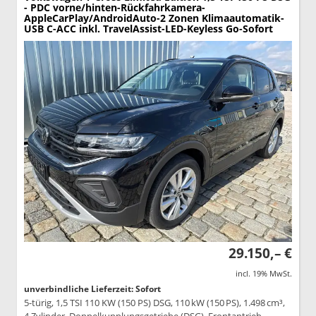
- PDC vorne/hinten-Rückfahrkamera-
AppleCarPlay/AndroidAuto-2 Zonen Klimaautomatik-
USB C-ACC inkl. TravelAssist-LED-Keyless Go-Sofort
29.150,– €
incl. 19% MwSt.
unverbindliche Lieferzeit: Sofort
5-türig, 1,5 TSI 110 KW (150 PS) DSG, 110 kW (150 PS), 1.498 cm³,