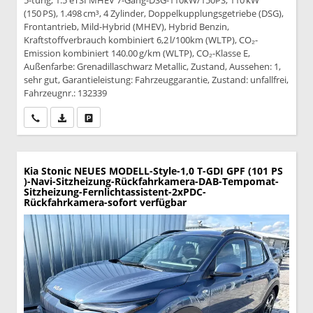
5-türig, 1.5 eTSI MHEV 7-Gang-DSG-110kW/150PS, 110 kW
(150 PS), 1.498 cm³, 4 Zylinder, Doppelkupplungsgetriebe (DSG),
Frontantrieb, Mild-Hybrid (MHEV), Hybrid Benzin,
Kraftstoffverbrauch kombiniert 6,2 l/100km (WLTP), CO₂-
Emission kombiniert 140.00 g/km (WLTP), CO₂-Klasse E,
Außenfarbe: Grenadillaschwarz Metallic, Zustand, Aussehen: 1,
sehr gut, Garantieleistung: Fahrzeuggarantie, Zustand: unfallfrei,
Fahrzeugnr.: 132339
Wir rufen Sie an
PDF-Datei, Fahrzeugexposé drucken
Drucken, parken oder vergleichen
Kia Stonic
NEUES MODELL-Style-1,0 T-GDI GPF (101 PS
)-Navi-Sitzheizung-Rückfahrkamera-DAB-Tempomat-
Sitzheizung-Fernlichtassistent-2xPDC-
Rückfahrkamera-sofort verfügbar