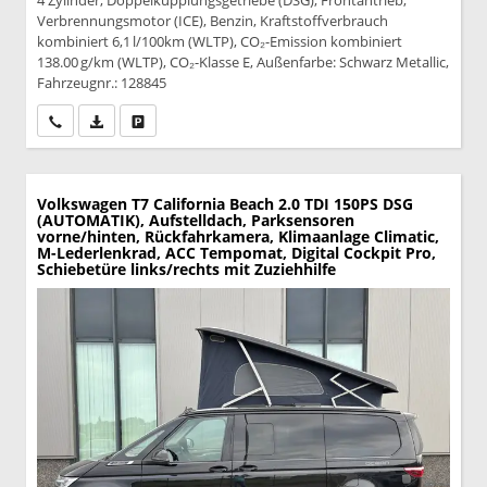
4 Zylinder, Doppelkupplungsgetriebe (DSG), Frontantrieb,
Verbrennungsmotor (ICE), Benzin, Kraftstoffverbrauch
kombiniert 6,1 l/100km (WLTP), CO₂-Emission kombiniert
138.00 g/km (WLTP), CO₂-Klasse E, Außenfarbe: Schwarz Metallic,
Fahrzeugnr.: 128845
Wir rufen Sie an
PDF-Datei, Fahrzeugexposé drucken
Drucken, parken oder vergleichen
Volkswagen T7 California
Beach 2.0 TDI 150PS DSG
(AUTOMATIK), Aufstelldach, Parksensoren
vorne/hinten, Rückfahrkamera, Klimaanlage Climatic,
M-Lederlenkrad, ACC Tempomat, Digital Cockpit Pro,
Schiebetüre links/rechts mit Zuziehhilfe