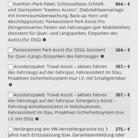
Komfort-/Park-Paket: Schlüsselloses Schließ-
864,– €
mit
und Startsystem "Keyless Access", Diebstahlwarnanlage
Schaltgetriebe)
mit Innenraumüberwachung, Back-up-Horn und
Abschleppschutz; Parkassistent Park Assist Pro
(ferngesteuertes Parken von Fahrzeugen (per Mobiltelefon)
(Assistent für Quer- und Längsparken, Einparken des
(nur
Autos) (für DSG)
i.V.
Parkassistent Park Assist (für DSG): Assistent
264,– €
mit
(nur
für Quer-/Längs-/Einparken des Fahrzeuges
DSG)
i.V.
Assistenzpaket: Travel Assist – aktives Fahren
357,– €
mit
des Fahrzeugs auf der Fahrspur, Fahrassistent im Stau,
DSG)
Proaktives Sicherheitssystem (nur i.V. mit Schaltgetriebe)
(i.V.
mit
Assistenzpaket: Travel Assist – aktives Fahren
357,– €
Schaltgetriebe)
des Fahrzeugs auf der Fahrspur, Emergency Assist –
Fahrzeug-Anhalteassistent in Notsituationen,
Fahrassistent im Stau, Proaktives Sicherheitssystem (nur
(i.V.
i.V. mit DSG)
mit
Verlängerung der VW-Herstellergarantie bis 3
275,– €
DSG)
Jahre nach Erstzulassung bzw. Garantieanmeldung oder