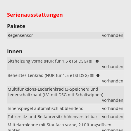
Serienausstattungen
Pakete
Regensensor
vorhanden
Innen
(NUR
Sitzheizung vorne (NUR für 1.5 eTSI DSG) !!!!
für
vorhanden
1.5
(NUR
Beheiztes Lenkrad (NUR für 1.5 eTSI DSG) !!!!
eTSI
für
vorhanden
DSG)
1.5
!!!!
Multifunktions-Lederlenkrad (3-Speichen) und
eTSI
Lederschaltknauf (i.V. mit DSG mit Schaltwippen)
DSG)
vorhanden
!!!!
Innenspiegel automatisch abblendend
vorhanden
Fahrersitz und Beifahrersitz höhenverstellbar
vorhanden
Mittelarmlehne mit Staufach vorne, 2 Lüftungsdüsen
hinten
vorhanden