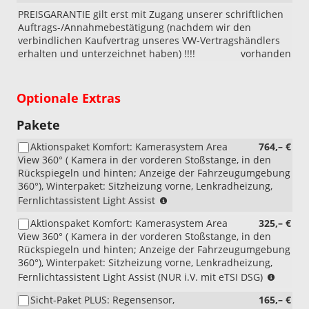
PREISGARANTIE gilt erst mit Zugang unserer schriftlichen
Auftrags-/Annahmebestätigung (nachdem wir den
verbindlichen Kaufvertrag unseres VW-Vertragshändlers
erhalten und unterzeichnet haben) !!!!
vorhanden
Optionale Extras
Pakete
Aktionspaket Komfort: Kamerasystem Area
764,– €
View 360° ( Kamera in der vorderen Stoßstange, in den
Rückspiegeln und hinten; Anzeige der Fahrzeugumgebung
360°), Winterpaket: Sitzheizung vorne, Lenkradheizung,
(nicht
Fernlichtassistent Light Assist
i.V.
Aktionspaket Komfort: Kamerasystem Area
325,– €
mit
View 360° ( Kamera in der vorderen Stoßstange, in den
1.5
Rückspiegeln und hinten; Anzeige der Fahrzeugumgebung
eTSI
360°), Winterpaket: Sitzheizung vorne, Lenkradheizung,
DSG)
(NUR
Fernlichtassistent Light Assist (NUR i.V. mit eTSI DSG)
i.V.
Sicht-Paket PLUS: Regensensor,
165,– €
mit