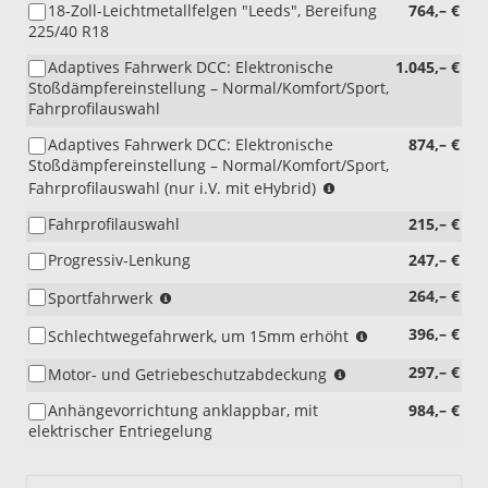
18-Zoll-Leichtmetallfelgen "Leeds", Bereifung
764,– €
225/40 R18
Adaptives Fahrwerk DCC: Elektronische
1.045,– €
Stoßdämpfereinstellung – Normal/Komfort/Sport,
Fahrprofilauswahl
Adaptives Fahrwerk DCC: Elektronische
874,– €
Stoßdämpfereinstellung – Normal/Komfort/Sport,
(nur
Fahrprofilauswahl (nur i.V. mit eHybrid)
i.V.
Fahrprofilauswahl
215,– €
mit
eHybrid)
Progressiv-Lenkung
247,– €
(nicht
264,– €
Sportfahrwerk
i.V.
(nicht
396,– €
Schlechtwegefahrwerk, um 15mm erhöht
mit
i.V.
2.0
(nicht
297,– €
Motor- und Getriebeschutzabdeckung
mit
TDI
i.V.
eHybrid)
85
Anhängevorrichtung anklappbar, mit
984,– €
mit
kW
elektrischer Entriegelung
eHybrid)
und
eHybrid)