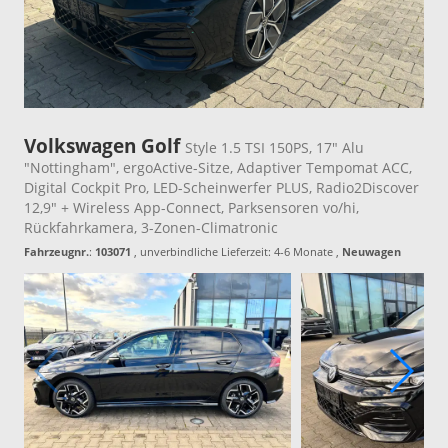
Volkswagen Golf
Style 1.5 TSI 150PS, 17" Alu
"Nottingham", ergoActive-Sitze, Adaptiver Tempomat ACC,
Digital Cockpit Pro, LED-Scheinwerfer PLUS, Radio2Discover
12,9" + Wireless App-Connect, Parksensoren vo/hi,
Rückfahrkamera, 3-Zonen-Climatronic
Fahrzeugnr.
:
103071
, unverbindliche Lieferzeit: 4-6 Monate ,
Neuwagen