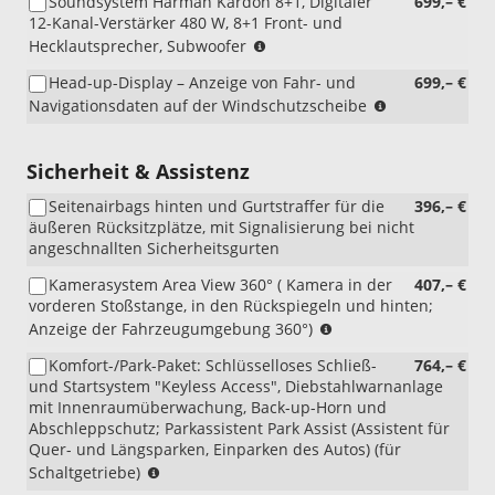
Soundsystem Harman Kardon 8+1, Digitaler
699,– €
12-Kanal-Verstärker 480 W, 8+1 Front- und
(nur
Hecklautsprecher, Subwoofer
i.V.
Head-up-Display – Anzeige von Fahr- und
699,– €
mit
(nur
Navigationsdaten auf der Windschutzscheibe
RBB
i.V.
oder
mit
RDA)
RBB
Sicherheit & Assistenz
oder
Seitenairbags hinten und Gurtstraffer für die
396,– €
RDA)
äußeren Rücksitzplätze, mit Signalisierung bei nicht
angeschnallten Sicherheitsgurten
Kamerasystem Area View 360° ( Kamera in der
407,– €
vorderen Stoßstange, in den Rückspiegeln und hinten;
(nur
Anzeige der Fahrzeugumgebung 360°)
i.V.
Komfort-/Park-Paket: Schlüsselloses Schließ-
764,– €
mit
und Startsystem "Keyless Access", Diebstahlwarnanlage
RBB
mit Innenraumüberwachung, Back-up-Horn und
oder
Abschleppschutz; Parkassistent Park Assist (Assistent für
RDA)
Quer- und Längsparken, Einparken des Autos) (für
(nur
Schaltgetriebe)
i.V.