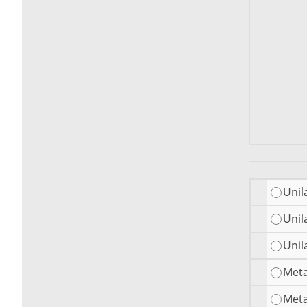
Unil
Unil
Unil
Meta
Meta