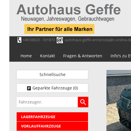
+49 03623 - 331873
autohaus-geffe-ernstroda@t-online.d
Home
Kontakt
Fragen & Antworten
Info's zu
Schnellsuche
Geparkte Fahrzeuge (
0
)
Fahrzeugnr.
LAGERFAHRZEUGE
VORLAUFFAHRZEUGE