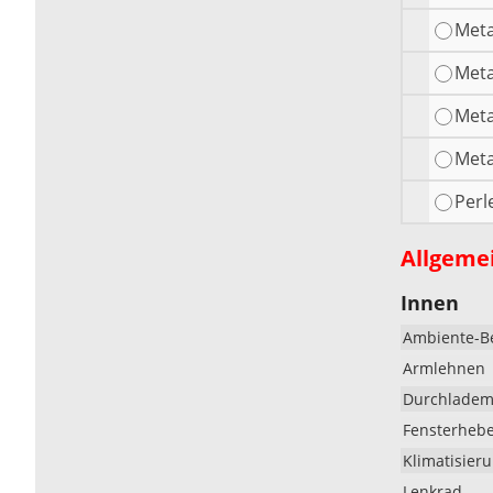
Meta
Meta
Meta
Meta
Perl
Allgeme
Innen
Ambiente-B
Armlehnen
Durchlademö
Fensterheb
Klimatisier
Lenkrad