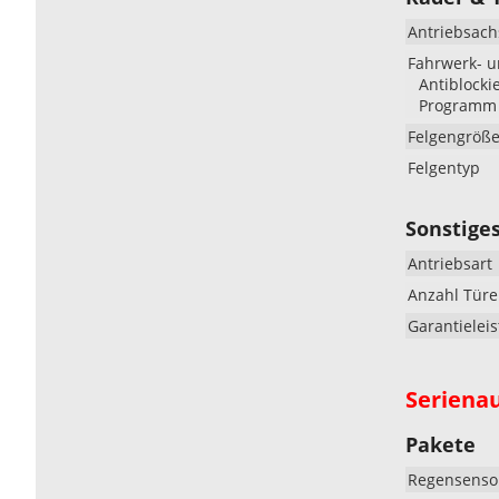
Antriebsach
Fahrwerk- 
Antiblocki
Programm (
Felgengröß
Felgentyp
Sonstige
Antriebsart
Anzahl Tür
Garantielei
Seriena
Pakete
Regensenso