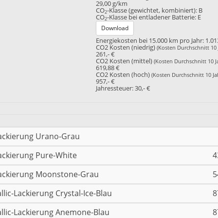
29,00 g/km
CO
-Klasse (gewichtet, kombiniert):
B
2
CO
-Klasse bei entladener Batterie:
E
2
Download
Energiekosten bei 15.000 km pro Jahr:
1.01
CO2 Kosten (niedrig)
(Kosten Durchschnitt 10 
261,- €
CO2 Kosten (mittel)
(Kosten Durchschnitt 10 J
619,88 €
CO2 Kosten (hoch)
(Kosten Durchschnitt 10 Ja
957,- €
Jahressteuer:
30,- €
ackierung Urano-Grau
ackierung Pure-White
4
ackierung Moonstone-Grau
5
llic-Lackierung Crystal-Ice-Blau
8
llic-Lackierung Anemone-Blau
8