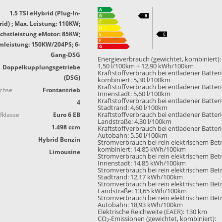
1.5 TSI eHybrid (Plug-In-
id) ; Max. Leistung: 110KW;
chstleistung eMotor: 85KW;
mleistung: 150KW/204PS; 6-
Gang-DSG
Energieverbrauch (gewichtet, kombiniert):
1,50 l/100km + 12,90 kWh/100km
Doppelkupplungsgetriebe
Kraftstoffverbrauch bei entladener Batter
(DSG)
kombiniert:
5,30 l/100km
Kraftstoffverbrauch bei entladener Batter
achse
Frontantrieb
Innenstadt:
5,60 l/100km
Kraftstoffverbrauch bei entladener Batter
4
Stadtrand:
4,60 l/100km
fklasse
Euro 6 EB
Kraftstoffverbrauch bei entladener Batter
Landstraße:
4,30 l/100km
1.498 ccm
Kraftstoffverbrauch bei entladener Batter
Autobahn:
5,50 l/100km
Hybrid Benzin
Stromverbrauch bei rein elektrischem Bet
kombiniert:
14,85 kWh/100km
Limousine
Stromverbrauch bei rein elektrischem Bet
Innenstadt:
14,85 kWh/100km
Stromverbrauch bei rein elektrischem Bet
Stadtrand:
12,17 kWh/100km
Stromverbrauch bei rein elektrischem Bet
Landstraße:
13,65 kWh/100km
Stromverbrauch bei rein elektrischem Bet
Autobahn:
18,93 kWh/100km
Elektrische Reichweite (EAER):
130 km
CO
-Emissionen (gewichtet, kombiniert):
2