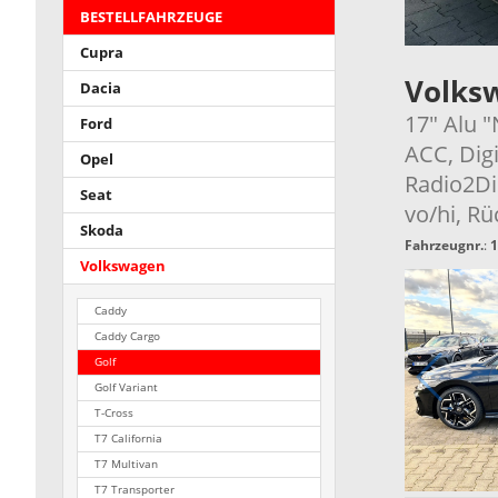
BESTELLFAHRZEUGE
Cupra
Volks
Dacia
17" Alu 
Ford
ACC, Dig
Opel
Radio2Di
Seat
vo/hi, R
Skoda
Fahrzeugnr.
:
1
Volkswagen
Caddy
Caddy Cargo
Golf
Golf Variant
T-Cross
T7 California
T7 Multivan
T7 Transporter