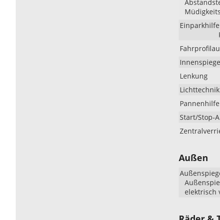
Abstandste
Müdigkeit
Einparkhilfe
Fahrprofila
Innenspiege
Lenkung
Lichttechnik
Pannenhilfe
Start/Stop-
Zentralverr
Außen
Außenspieg
Außenspieg
elektrisch 
Räder & 