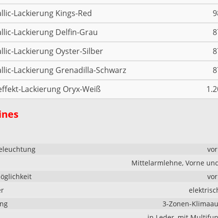
llic-Lackierung Kings-Red
9
llic-Lackierung Delfin-Grau
8
llic-Lackierung Oyster-Silber
8
llic-Lackierung Grenadilla-Schwarz
8
effekt-Lackierung Oryx-Weiß
1.2
ines
eleuchtung
vo
Mittelarmlehne, Vorne un
glichkeit
vo
er
elektrisc
ung
3-Zonen-Klimaau
in Leder, mit Multifu