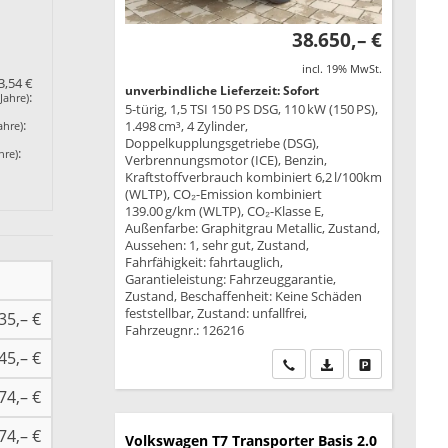
38.650,– €
incl. 19% MwSt.
3,54 €
unverbindliche Lieferzeit: Sofort
:
Jahre)
5-türig, 1,5 TSI 150 PS DSG, 110 kW (150 PS),
:
1.498 cm³, 4 Zylinder,
ahre)
Doppelkupplungsgetriebe (DSG),
:
hre)
Verbrennungsmotor (ICE), Benzin,
Kraftstoffverbrauch kombiniert 6,2 l/100km
(WLTP), CO₂-Emission kombiniert
139.00 g/km (WLTP), CO₂-Klasse E,
Außenfarbe: Graphitgrau Metallic, Zustand,
Aussehen: 1, sehr gut, Zustand,
Fahrfähigkeit: fahrtauglich,
Garantieleistung: Fahrzeuggarantie,
Zustand, Beschaffenheit: Keine Schäden
feststellbar, Zustand: unfallfrei,
35,– €
Fahrzeugnr.: 126216
45,– €
Wir rufen Sie an
PDF-Datei, Fahrzeu
Drucken, park
74,– €
74,– €
Volkswagen T7 Transporter
Basis 2.0