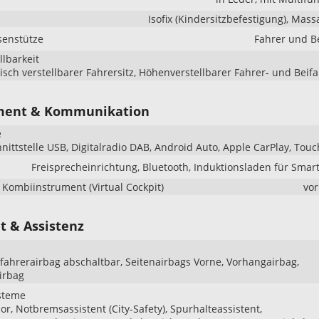
Isofix (Kindersitzbefestigung), Mass
senstütze
Fahrer und B
llbarkeit
risch verstellbarer Fahrersitz, Höhenverstellbarer Fahrer- und Beifa
ment & Kommunikation
e
hnittstelle USB, Digitalradio DAB, Android Auto, Apple CarPlay, Tou
Freisprecheinrichtung, Bluetooth, Induktionsladen für Sma
s Kombiinstrument (Virtual Cockpit)
vo
t & Assistenz
ifahrerairbag abschaltbar, Seitenairbags Vorne, Vorhangairbag,
irbag
steme
r, Notbremsassistent (City-Safety), Spurhalteassistent,