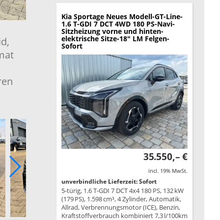
Kia Sportage
Neues Modell-GT-Line-
1.6 T-GDI 7 DCT 4WD 180 PS-Navi-
Sitzheizung vorne und hinten-
elektrische Sitze-18" LM Felgen-
id,
Sofort
mat
ren
35.550,– €
incl. 19% MwSt.
unverbindliche Lieferzeit: Sofort
5-türig, 1.6 T-GDI 7 DCT 4x4 180 PS, 132 kW
(179 PS), 1.598 cm³, 4 Zylinder, Automatik,
Allrad, Verbrennungsmotor (ICE), Benzin,
Kraftstoffverbrauch kombiniert 7,3 l/100km