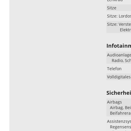
Sitze
Sitze: Lordo
Sitze: Verste
Elekt
Infotain
Audioanlag
Radio, Sc
Telefon
Volldigitale
Sicherhei
Airbags
Airbag, Be
Beifahrera
Assistenzsy
Regensenso