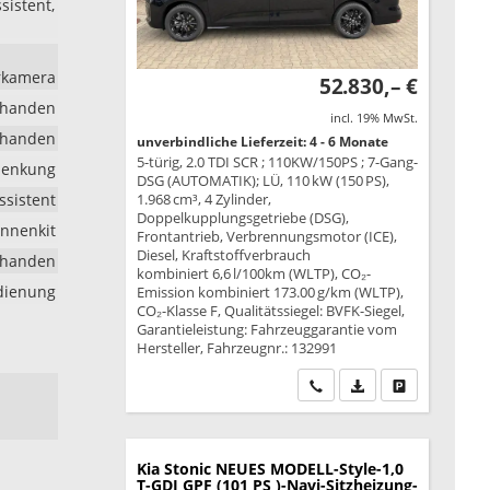
sistent,
hrkamera
52.830,– €
rhanden
incl. 19% MwSt.
rhanden
unverbindliche Lieferzeit: 4 - 6 Monate
5-türig, 2.0 TDI SCR ; 110KW/150PS ; 7-Gang-
lenkung
DSG (AUTOMATIK); LÜ, 110 kW (150 PS),
ssistent
1.968 cm³, 4 Zylinder,
Doppelkupplungsgetriebe (DSG),
annenkit
Frontantrieb, Verbrennungsmotor (ICE),
Diesel, Kraftstoffverbrauch
rhanden
kombiniert 6,6 l/100km (WLTP), CO₂-
edienung
Emission kombiniert 173.00 g/km (WLTP),
CO₂-Klasse F, Qualitätssiegel: BVFK-Siegel,
Garantieleistung: Fahrzeuggarantie vom
Hersteller, Fahrzeugnr.: 132991
Wir rufen Sie an
PDF-Datei, Fahrzeu
Drucken, park
Kia Stonic
NEUES MODELL-Style-1,0
T-GDI GPF (101 PS )-Navi-Sitzheizung-