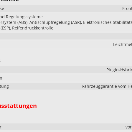
se
Fron
und Regelungssysteme
ersystem (ABS), Antischlupfregelung (ASR), Elektronisches Stabilität
ESP), Reifendruckkontrolle
e
Leichtmet
s
Plugin-Hybri
en
stung
Fahrzeuggarantie vom He
usstattungen
r
vo