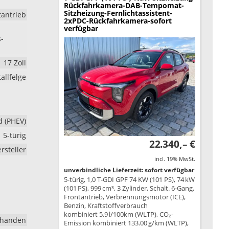
Rückfahrkamera-DAB-Tempomat-
Sitzheizung-Fernlichtassistent-
tantrieb
2xPDC-Rückfahrkamera-sofort
verfügbar
s-
17 Zoll
allfelge
d (PHEV)
5-türig
22.340,– €
rsteller
incl. 19% MwSt.
unverbindliche Lieferzeit: sofort verfügbar
5-türig, 1,0 T-GDI GPF 74 KW (101 PS), 74 kW
(101 PS), 999 cm³, 3 Zylinder, Schalt. 6-Gang,
Frontantrieb, Verbrennungsmotor (ICE),
Benzin, Kraftstoffverbrauch
kombiniert 5,9 l/100km (WLTP), CO₂-
rhanden
Emission kombiniert 133.00 g/km (WLTP),