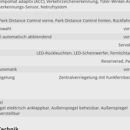
mpomat adaptiv (ACC), Verkehrzeichenerkennung, Toter-Winkel-As
serkennungs-Sensor, Notrufsystem
Park Distance Control vorne, Park Distance Control hinten, Rückfa
uswahl
vo
l automatisch abblendend
vo
Servo
LED-Rückleuchten, LED-Scheinwerfer, Fernlichta
Reserverad, P
Automatik
vo
iegelung
Zentralverriegelung mit Funkfernb
el
el elektrisch anklappbar, Außenspiegel beheizbar, Außenspiegel
verstellbar
Technik