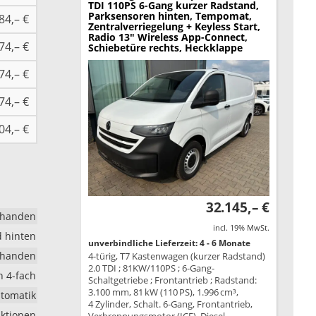
TDI 110PS 6-Gang kurzer Radstand,
Parksensoren hinten, Tempomat,
84,– €
Zentralverriegelung + Keyless Start,
Radio 13" Wireless App-Connect,
74,– €
Schiebetüre rechts, Heckklappe
74,– €
74,– €
04,– €
32.145,– €
rhanden
incl. 19% MwSt.
d hinten
unverbindliche Lieferzeit: 4 - 6 Monate
rhanden
4-türig, T7 Kastenwagen (kurzer Radstand)
2.0 TDI ; 81KW/110PS ; 6-Gang-
h 4-fach
Schaltgetriebe ; Frontantrieb ; Radstand:
3.100 mm, 81 kW (110 PS), 1.996 cm³,
tomatik
4 Zylinder, Schalt. 6-Gang, Frontantrieb,
nktionen