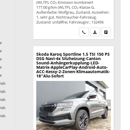
(WLTP), CO₂-Emission kombiniert
177.00 g/km (WLTP), CO₂-Klasse G,
Außenfarbe: Wolfgrau, Zustand, Aussehen:
1, sehr gut, Nichtraucher-Fahrzeug,
Zustand: unfallfrei, Fahrzeugnr.: 132456
Wir rufen Sie an
PDF-Datei, Fahrzeu
Drucken, park
ie
ie
Skoda Karoq
Sportline 1,5 TSI 150 PS
DSG Navi-4x Sitzheizung-Canton
ie
Sound-Anhängerkupplung-LED-
Matrix-AppleCarPlay-Android-Auto-
ie
ACC-Kessy-2-Zonen-Klimaautomatik-
ie
18''Alu-Sofort
rieb
rieb
rieb
rieb
rieb