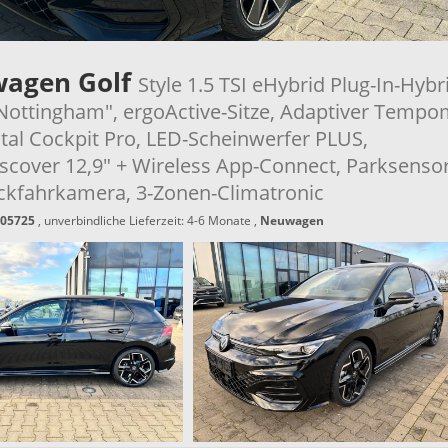
wagen Golf
Style 1.5 TSI eHybrid Plug-In-Hybr
"Nottingham", ergoActive-Sitze, Adaptiver Tempo
ital Cockpit Pro, LED-Scheinwerfer PLUS,
scover 12,9" + Wireless App-Connect, Parksenso
ückfahrkamera, 3-Zonen-Climatronic
05725
, unverbindliche Lieferzeit: 4-6 Monate ,
Neuwagen