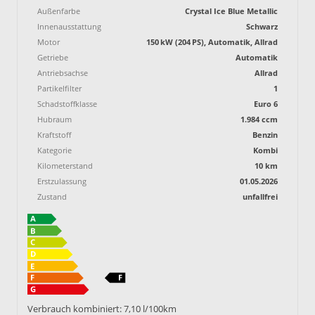
Außenfarbe
Crystal Ice Blue Metallic
Innenausstattung
Schwarz
Motor
150 kW (204 PS), Automatik, Allrad
Getriebe
Automatik
Antriebsachse
Allrad
Partikelfilter
1
Schadstoffklasse
Euro 6
Hubraum
1.984 ccm
Kraftstoff
Benzin
Kategorie
Kombi
Kilometerstand
10 km
Erstzulassung
01.05.2026
Zustand
unfallfrei
Verbrauch kombiniert:
7,10 l/100km