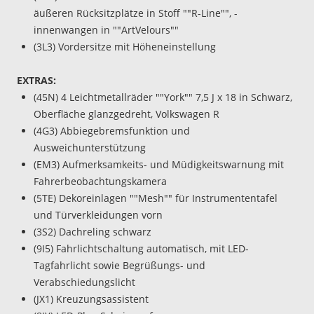
äußeren Rücksitzplätze in Stoff ""R-Line"", -
innenwangen in ""ArtVelours""
(3L3) Vordersitze mit Höheneinstellung
EXTRAS:
(45N) 4 Leichtmetallräder ""York"" 7,5 J x 18 in Schwarz,
Oberfläche glanzgedreht, Volkswagen R
(4G3) Abbiegebremsfunktion und
Ausweichunterstützung
(EM3) Aufmerksamkeits- und Müdigkeitswarnung mit
Fahrerbeobachtungskamera
(5TE) Dekoreinlagen ""Mesh"" für Instrumententafel
und Türverkleidungen vorn
(3S2) Dachreling schwarz
(9I5) Fahrlichtschaltung automatisch, mit LED-
Tagfahrlicht sowie Begrüßungs- und
Verabschiedungslicht
(JX1) Kreuzungsassistent