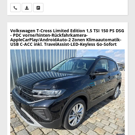
Wir rufen Sie an
PDF-Datei, Fahrzeugexposé drucken
Drucken, parken oder vergleichen
Volkswagen T-Cross
Limited Edition 1,5 TSI 150 PS DSG
- PDC vorne/hinten-Rückfahrkamera-
AppleCarPlay/AndroidAuto-2 Zonen Klimaautomatik-
USB C-ACC inkl. TravelAssist-LED-Keyless Go-Sofort