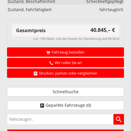
Zustand, Beschaffenheit
Scheckheftgepflegt
Zustand, Fahrfähigkeit
fahrtauglich
40.845,– €
Gesamtpreis
incl. 19% MwSt. und den Kosten für Überführung und Kfz-Brief
Fahrzeug bestellen
Wir rufen Sie an
Drucken, parken oder vergleichen
Schnellsuche
Geparkte Fahrzeuge (
0
)
Fahrzeugnr.