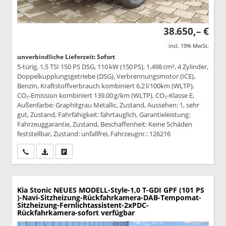
38.650,– €
incl. 19% MwSt.
unverbindliche Lieferzeit: Sofort
5-türig, 1,5 TSI 150 PS DSG, 110 kW (150 PS), 1.498 cm³, 4 Zylinder,
Doppelkupplungsgetriebe (DSG), Verbrennungsmotor (ICE),
Benzin, Kraftstoffverbrauch kombiniert 6,2 l/100km (WLTP),
CO₂-Emission kombiniert 139.00 g/km (WLTP), CO₂-Klasse E,
Außenfarbe: Graphitgrau Metallic, Zustand, Aussehen: 1, sehr
gut, Zustand, Fahrfähigkeit: fahrtauglich, Garantieleistung:
Fahrzeuggarantie, Zustand, Beschaffenheit: Keine Schäden
feststellbar, Zustand: unfallfrei, Fahrzeugnr.: 126216
Wir rufen Sie an
PDF-Datei, Fahrzeugexposé drucken
Drucken, parken oder vergleichen
Kia Stonic
NEUES MODELL-Style-1,0 T-GDI GPF (101 PS
)-Navi-Sitzheizung-Rückfahrkamera-DAB-Tempomat-
Sitzheizung-Fernlichtassistent-2xPDC-
Rückfahrkamera-sofort verfügbar