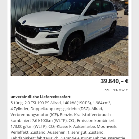
39.840,– €
incl. 19% MwSt.
unverbindliche Lieferzeit: sofort
5-türig, 2.0 TSI 190 PS Allrad, 140 kW (190 PS), 1.984 cm³,
4 Zylinder, Doppelkupplungsgetriebe (DSG), Allrad,
Verbrennungsmotor (ICE), Benzin, Kraftstoffverbrauch
kombiniert 7,6 l/100km (WLTP), CO₂-Emission kombiniert
173.00 g/km (WLTP), CO₂-Klasse F, Außenfarbe: Moonweiß
Perleffekt, Zustand, Aussehen: 1, sehr gut, Zustand,
Fahrfähigkeit: fahrtauglich, Garantieleistung: Fahrzeuggarantie,