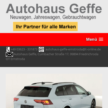
Menü
+49 03623 - 331873
autohaus-geffe-ernstroda@t-online.de
Autohaus Geffe, Cumbacher Straße 17, 99894 Friedrichroda
OT Ernstroda