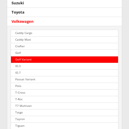
Suzuki
Toyota
Volkswagen
Caddy Cargo
Caddy Maxi
Crafter
Golf
Golf Variant
ID.3
ID.7
Passat Variant
Polo
T-Cross
T-Roc
T7 Multivan
Taigo
Tayron
Tiguan