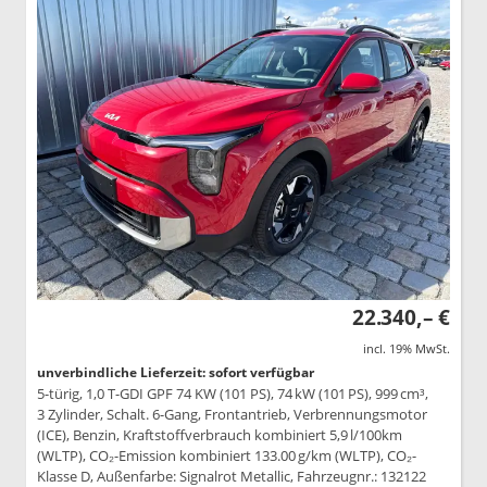
22.340,– €
incl. 19% MwSt.
unverbindliche Lieferzeit: sofort verfügbar
5-türig, 1,0 T-GDI GPF 74 KW (101 PS), 74 kW (101 PS), 999 cm³,
3 Zylinder, Schalt. 6-Gang, Frontantrieb, Verbrennungsmotor
(ICE), Benzin, Kraftstoffverbrauch kombiniert 5,9 l/100km
(WLTP), CO₂-Emission kombiniert 133.00 g/km (WLTP), CO₂-
Klasse D, Außenfarbe: Signalrot Metallic, Fahrzeugnr.: 132122