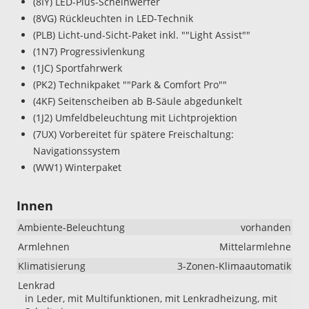
(8IY) LED-Plus-Scheinwerfer
(8VG) Rückleuchten in LED-Technik
(PLB) Licht-und-Sicht-Paket inkl. ""Light Assist""
(1N7) Progressivlenkung
(1JC) Sportfahrwerk
(PK2) Technikpaket ""Park & Comfort Pro""
(4KF) Seitenscheiben ab B-Säule abgedunkelt
(1J2) Umfeldbeleuchtung mit Lichtprojektion
(7UX) Vorbereitet für spätere Freischaltung:
Navigationssystem
(WW1) Winterpaket
Innen
Ambiente-Beleuchtung
vorhanden
Armlehnen
Mittelarmlehne
Klimatisierung
3-Zonen-Klimaautomatik
Lenkrad
in Leder, mit Multifunktionen, mit Lenkradheizung, mit