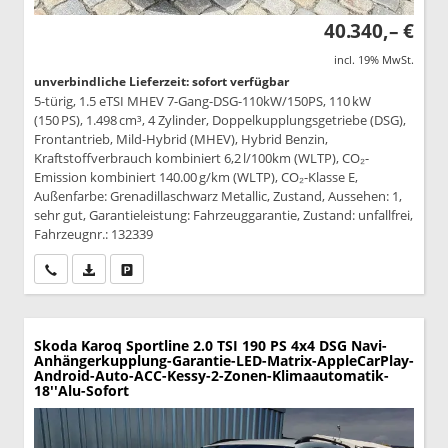
40.340,– €
incl. 19% MwSt.
unverbindliche Lieferzeit: sofort verfügbar
5-türig, 1.5 eTSI MHEV 7-Gang-DSG-110kW/150PS, 110 kW
(150 PS), 1.498 cm³, 4 Zylinder, Doppelkupplungsgetriebe (DSG),
Frontantrieb, Mild-Hybrid (MHEV), Hybrid Benzin,
Kraftstoffverbrauch kombiniert 6,2 l/100km (WLTP), CO₂-
Emission kombiniert 140.00 g/km (WLTP), CO₂-Klasse E,
Außenfarbe: Grenadillaschwarz Metallic, Zustand, Aussehen: 1,
sehr gut, Garantieleistung: Fahrzeuggarantie, Zustand: unfallfrei,
Fahrzeugnr.: 132339
Wir rufen Sie an
PDF-Datei, Fahrzeugexposé drucken
Drucken, parken oder vergleichen
Skoda Karoq
Sportline 2.0 TSI 190 PS 4x4 DSG Navi-
Anhängerkupplung-Garantie-LED-Matrix-AppleCarPlay-
Android-Auto-ACC-Kessy-2-Zonen-Klimaautomatik-
18''Alu-Sofort