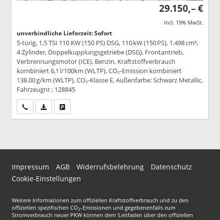
29.150,– €
incl. 19% MwSt.
unverbindliche Lieferzeit: Sofort
5-türig, 1,5 TSI 110 KW (150 PS) DSG, 110 kW (150 PS), 1.498 cm³,
4 Zylinder, Doppelkupplungsgetriebe (DSG), Frontantrieb,
Verbrennungsmotor (ICE), Benzin, Kraftstoffverbrauch
kombiniert 6,1 l/100km (WLTP), CO₂-Emission kombiniert
138.00 g/km (WLTP), CO₂-Klasse E, Außenfarbe: Schwarz Metallic,
Fahrzeugnr.: 128845
Wir rufen Sie an
PDF-Datei, Fahrzeugexposé drucken
Drucken, parken oder vergleichen
Impressum
AGB
Widerrufsbelehrung
Datenschutz
Cookie-Einstellungen
Weitere Informationen zum offiziellen Kraftstoffverbrauch und zu den
offiziellen spezifischen CO
-Emissionen und gegebenenfalls zum
2
Stromverbrauch neuer PKW können dem 'Leitfaden über den offiziellen