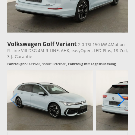
Volkswagen Golf Variant
2.0 TSI 150 kW 4Motion
R-Line VIII DSG 4M R-LINE, AHK, easyOpen, LED-Plus, 18-Zoll,
3 J.-Garantie
Fahrzeugnr.
:
131129
,
sofort lieferbar
,
Fahrzeug mit Tageszulassung