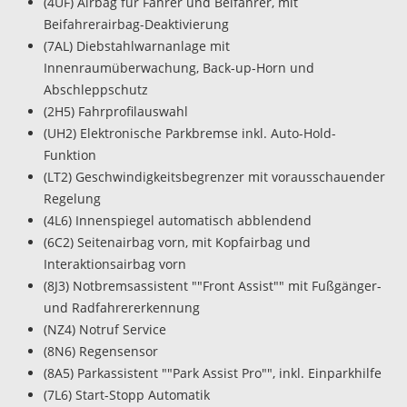
(4UF) Airbag für Fahrer und Beifahrer, mit
Beifahrerairbag-Deaktivierung
(7AL) Diebstahlwarnanlage mit
Innenraumüberwachung, Back-up-Horn und
Abschleppschutz
(2H5) Fahrprofilauswahl
(UH2) Elektronische Parkbremse inkl. Auto-Hold-
Funktion
(LT2) Geschwindigkeitsbegrenzer mit vorausschauender
Regelung
(4L6) Innenspiegel automatisch abblendend
(6C2) Seitenairbag vorn, mit Kopfairbag und
Interaktionsairbag vorn
(8J3) Notbremsassistent ""Front Assist"" mit Fußgänger-
und Radfahrererkennung
(NZ4) Notruf Service
(8N6) Regensensor
(8A5) Parkassistent ""Park Assist Pro"", inkl. Einparkhilfe
(7L6) Start-Stopp Automatik