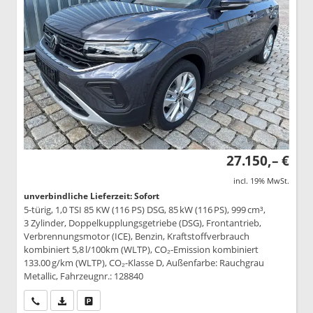
27.150,– €
incl. 19% MwSt.
unverbindliche Lieferzeit: Sofort
5-türig, 1,0 TSI 85 KW (116 PS) DSG, 85 kW (116 PS), 999 cm³,
3 Zylinder, Doppelkupplungsgetriebe (DSG), Frontantrieb,
Verbrennungsmotor (ICE), Benzin, Kraftstoffverbrauch
kombiniert 5,8 l/100km (WLTP), CO₂-Emission kombiniert
133.00 g/km (WLTP), CO₂-Klasse D, Außenfarbe: Rauchgrau
Metallic, Fahrzeugnr.: 128840
Wir rufen Sie an
PDF-Datei, Fahrzeugexposé drucken
Drucken, parken oder vergleichen