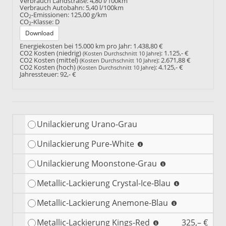
Verbrauch Landstraße:
4,80 l/100km
Verbrauch Autobahn:
5,40 l/100km
CO
-Emissionen:
125,00 g/km
2
CO
-Klasse:
D
2
Download
Energiekosten bei 15.000 km pro Jahr:
1.438,80 €
CO2 Kosten (niedrig)
:
1.125,- €
(Kosten Durchschnitt 10 Jahre)
CO2 Kosten (mittel)
:
2.671,88 €
(Kosten Durchschnitt 10 Jahre)
CO2 Kosten (hoch)
:
4.125,- €
(Kosten Durchschnitt 10 Jahre)
Jahressteuer:
92,- €
Unilackierung Urano-Grau
Unilackierung Pure-White
Unilackierung Moonstone-Grau
Metallic-Lackierung Crystal-Ice-Blau
Metallic-Lackierung Anemone-Blau
Metallic-Lackierung Kings-Red
325,– €