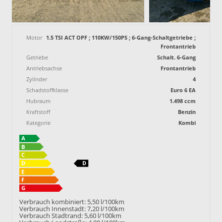
Motor
1.5 TSI ACT OPF ; 110KW/150PS ; 6-Gang-Schaltgetriebe ;
Frontantrieb
Getriebe
Schalt. 6-Gang
Antriebsachse
Frontantrieb
Zylinder
4
Schadstoffklasse
Euro 6 EA
Hubraum
1.498 ccm
Kraftstoff
Benzin
Kategorie
Kombi
Verbrauch kombiniert:
5,50 l/100km
Verbrauch Innenstadt:
7,20 l/100km
Verbrauch Stadtrand:
5,60 l/100km