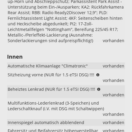
up-Horn und Abschleppschutz; Parkassistent Park Assist -
Unterstützung beim Ein-/Ausparken; KA2: Rückfahrkamera
Rear Assist; RBB: Radio Ready2Discover 12,9"; PLD:
Fernlichtassistent Light Assist; 4KF: Seitenscheiben hinten
und Heckscheibe abgedunkelt; PI2: 17-Zoll-
Leichtmetallfelgen "Nottingham", Bereifung 225/45 R17;
Metallic-/Perleffekt-Lackierung (Ausnahme:
Sonderlackierungen sind aufpreispflichtig!)
vorhanden
Innen
Automatische Klimaanlage "Climatronic"
vorhanden
(NUR
Sitzheizung vorne (NUR für 1.5 eTSI DSG) !!!!
für
vorhanden
1.5
(NUR
Beheiztes Lenkrad (NUR für 1.5 eTSI DSG) !!!!
eTSI
für
vorhanden
DSG)
1.5
!!!!
Multifunktions-Lederlenkrad (3-Speichen) und
eTSI
Lederschaltknauf (i.V. mit DSG mit Schaltwippen)
DSG)
vorhanden
!!!!
Innenspiegel automatisch abblendend
vorhanden
Fahrersitz und Beifahrersitz höhenverstellbar
vorhanden