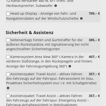
12-Kanal-Verstärker 480 W, 8+1 Front- und
(nur
Hecklautsprecher, Subwoofer
i.V.
Head-up-Display – Anzeige von Fahr- und
709,– €
mit
(nur
Navigationsdaten auf der Windschutzscheibe
RBB
i.V.
oder
mit
RDA)
RBB
Sicherheit & Assistenz
oder
Seitenairbags hinten und Gurtstraffer für die
385,– €
RDA)
äußeren Rücksitzplätze, mit Signalisierung bei nicht
angeschnallten Sicherheitsgurten
Kamerasystem Area View 360° ( Kamera in der
407,– €
vorderen Stoßstange, in den Rückspiegeln und hinten;
(nur
Anzeige der Fahrzeugumgebung 360°)
i.V.
Assistenzpaket: Travel Assist – aktives Fahren
357,– €
mit
des Fahrzeugs auf der Fahrspur, Fahrassistent im Stau,
RBB
Proaktives Sicherheitssystem (nur i.V. mit Schaltgetriebe)
oder
(i.V.
RDA)
mit
Assistenzpaket: Travel Assist – aktives Fahren
357,– €
Schaltgetriebe)
des Fahrzeugs auf der Fahrspur, Emergency Assist –
Fahrzeug-Anhalteassistent in Notsituationen,