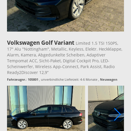
Volkswagen Golf Variant
Limited 1.5 TSI 150PS,
17" Alu "Nottingham", Metallic, Keyless, Elektr. Heckklappe,
Alarm, Kamera, Abgedunkelte Scheiben, Adaptiver
Tempomat ACC, Sicht-Paket, Digital Cockpit Pro, LED-
Scheinwerfer, Wireless App-Connect, Park Assist, Radio
Ready2Discover 12,9“
Fahrzeugnr.
:
105801
, unverbindliche Lieferzeit: 4-6 Monate ,
Neuwagen