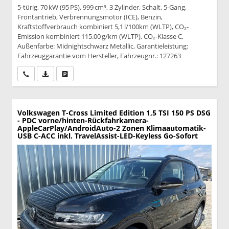
5-türig, 70 kW (95 PS), 999 cm³, 3 Zylinder, Schalt. 5-Gang,
Frontantrieb, Verbrennungsmotor (ICE), Benzin,
Kraftstoffverbrauch kombiniert 5,1 l/100km (WLTP), CO₂-
Emission kombiniert 115.00 g/km (WLTP), CO₂-Klasse C,
Außenfarbe: Midnightschwarz Metallic, Garantieleistung:
Fahrzeuggarantie vom Hersteller, Fahrzeugnr.: 127263
Wir rufen Sie an
PDF-Datei, Fahrzeugexposé drucken
Drucken, parken oder vergleichen
Volkswagen T-Cross
Limited Edition 1,5 TSI 150 PS DSG
- PDC vorne/hinten-Rückfahrkamera-
AppleCarPlay/AndroidAuto-2 Zonen Klimaautomatik-
USB C-ACC inkl. TravelAssist-LED-Keyless Go-Sofort