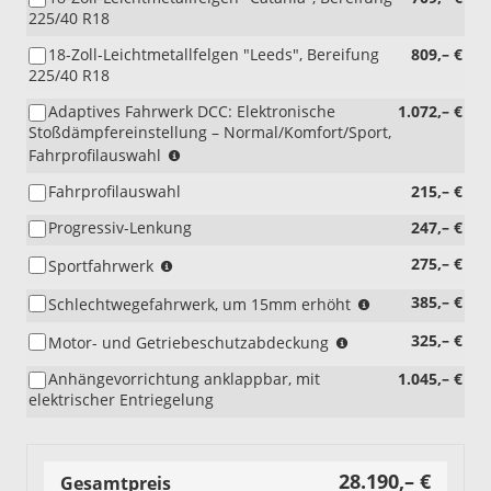
225/40 R18
18-Zoll-Leichtmetallfelgen "Leeds", Bereifung
809,– €
225/40 R18
Adaptives Fahrwerk DCC: Elektronische
1.072,– €
Stoßdämpfereinstellung – Normal/Komfort/Sport,
(nur
Fahrprofilauswahl
i.V.
Fahrprofilauswahl
215,– €
mit
110KW)
Progressiv-Lenkung
247,– €
(nicht
275,– €
Sportfahrwerk
i.V.
(nicht
385,– €
Schlechtwegefahrwerk, um 15mm erhöht
mit
i.V.
2.0
(nicht
325,– €
Motor- und Getriebeschutzabdeckung
mit
TDI
i.V.
2.0
85
Anhängevorrichtung anklappbar, mit
1.045,– €
mit
TSI)
kW)
elektrischer Entriegelung
Sportfahrwerk,
(nicht
PSP)
i.V.
mit
Motor-
28.190,– €
Gesamtpreis