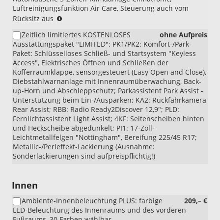
oder
Luftreinigungsfunktion Air Care, Steuerung auch vom
Aktionspaket
(NUR
Rücksitz aus
Komfort)
i.V.
Zeitlich limitiertes KOSTENLOSES
ohne Aufpreis
mit
Ausstattungspaket "LIMITED": PK1/PK2: Komfort-/Park-
1.5
Paket: Schlüsselloses Schließ- und Startsystem "Keyless
eTSI
Access", Elektrisches Öffnen und Schließen der
DSG)
Kofferraumklappe, sensorgesteuert (Easy Open and Close),
Diebstahlwarnanlage mit Innenraumüberwachung, Back-
up-Horn und Abschleppschutz; Parkassistent Park Assist -
Unterstützung beim Ein-/Ausparken; KA2: Rückfahrkamera
Rear Assist; RBB: Radio Ready2Discover 12,9"; PLD:
Fernlichtassistent Light Assist; 4KF: Seitenscheiben hinten
und Heckscheibe abgedunkelt; PI1: 17-Zoll-
Leichtmetallfelgen "Nottingham", Bereifung 225/45 R17;
Metallic-/Perleffekt-Lackierung (Ausnahme:
Sonderlackierungen sind aufpreispflichtig!)
Innen
Ambiente-Innenbeleuchtung PLUS: farbige
209,– €
LED-Beleuchtung des Innenraums und des vorderen
Fußraums, 30 Farben wählbar