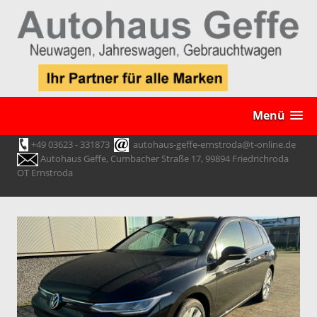
Menü
+49 03623 - 331873
autohaus-geffe-ernstroda@t-online.de
Autohaus Geffe, Cumbacher Straße 17, 99894 Friedrichroda
OT Ernstroda