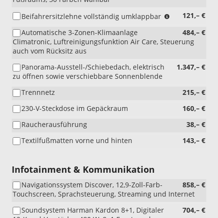
(nicht
121,– €
Beifahrersitzlehne vollständig umklappbar
i.V.
Automatische 3-Zonen-Klimaanlage
484,– €
mit
Climatronic, Luftreinigungsfunktion Air Care, Steuerung
PB2
auch vom Rücksitz aus
und
WL1)
Panorama-Ausstell-/Schiebedach, elektrisch
1.347,– €
zu öffnen sowie verschiebbare Sonnenblende
Trennnetz
215,– €
230-V-Steckdose im Gepäckraum
160,– €
Raucherausführung
38,– €
Textilfußmatten vorne und hinten
143,– €
Infotainment & Kommunikation
Navigationssystem Discover, 12,9-Zoll-Farb-
858,– €
Touchscreen, Sprachsteuerung, Streaming und Internet
Soundsystem Harman Kardon 8+1, Digitaler
704,– €