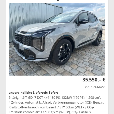
35.550,– €
incl. 19% MwSt.
unverbindliche Lieferzeit: Sofort
5-türig, 1.6 T-GDI 7 DCT 4x4 180 PS, 132 kW (179 PS), 1.598 cm³,
4 Zylinder, Automatik, Allrad, Verbrennungsmotor (ICE), Benzin,
Kraftstoffverbrauch kombiniert 7,3 l/100km (WLTP), CO₂-
Emission kombiniert 177.00 g/km (WLTP), CO₂-Klasse G,