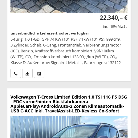
22.340,– €
incl. 19% MwSt.
unverbindliche Lieferzeit: sofort verfügbar
5-türig, 1,0 T-GDI GPF 74 KW (101 PS), 74 kW (101 PS), 999 cm³,
3 Zylinder, Schalt. 6-Gang, Frontantrieb, Verbrennungsmotor
(ICE), Benzin, Kraftstoffverbrauch kombiniert 5,9 l/100km
(WLTP), CO₂-Emission kombiniert 133.00 g/km (WLTP), CO₂-
Klasse D, Außenfarbe: Signalrot Metallic, Fahrzeugnr.: 132122
Wir rufen Sie an
PDF-Datei, Fahrzeugexposé drucken
Drucken, parken oder vergleichen
Volkswagen T-Cross
Limited Edition 1,0 TSI 116 PS DSG
- PDC vorne/hinten-Rückfahrkamera-
AppleCarPlay/AndroidAuto-2 Zonen Klimaautomatik-
USB C-ACC inkl. TravelAssist-LED-Keyless Go-Sofort