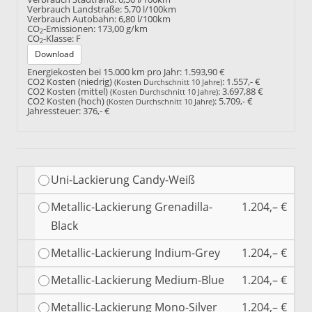
Verbrauch Landstraße:
5,70 l/100km
Verbrauch Autobahn:
6,80 l/100km
CO
-Emissionen:
173,00 g/km
2
CO
-Klasse:
F
2
Download
Energiekosten bei 15.000 km pro Jahr:
1.593,90 €
CO2 Kosten (niedrig)
:
1.557,- €
(Kosten Durchschnitt 10 Jahre)
CO2 Kosten (mittel)
:
3.697,88 €
(Kosten Durchschnitt 10 Jahre)
CO2 Kosten (hoch)
:
5.709,- €
(Kosten Durchschnitt 10 Jahre)
Jahressteuer:
376,- €
Uni-Lackierung Candy-Weiß
Metallic-Lackierung Grenadilla-
1.204,– €
Black
Metallic-Lackierung Indium-Grey
1.204,– €
Metallic-Lackierung Medium-Blue
1.204,– €
Metallic-Lackierung Mono-Silver
1.204,– €