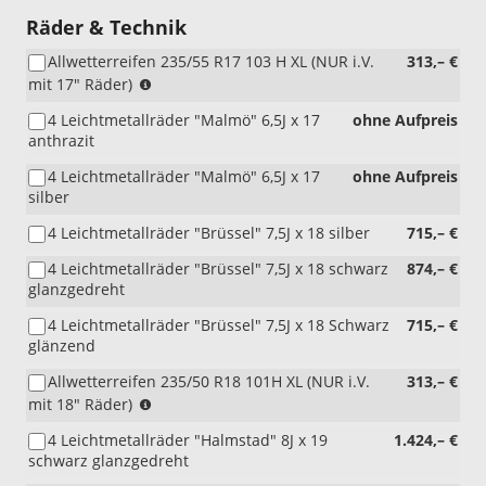
Räder & Technik
Allwetterreifen 235/55 R17 103 H XL (NUR i.V.
313,– €
(NUR
mit 17" Räder)
i.V.
4 Leichtmetallräder "Malmö" 6,5J x 17
ohne Aufpreis
mit
anthrazit
17"
Räder)
4 Leichtmetallräder "Malmö" 6,5J x 17
ohne Aufpreis
silber
4 Leichtmetallräder "Brüssel" 7,5J x 18 silber
715,– €
4 Leichtmetallräder "Brüssel" 7,5J x 18 schwarz
874,– €
glanzgedreht
4 Leichtmetallräder "Brüssel" 7,5J x 18 Schwarz
715,– €
glänzend
Allwetterreifen 235/50 R18 101H XL (NUR i.V.
313,– €
(NUR
mit 18" Räder)
i.V.
4 Leichtmetallräder "Halmstad" 8J x 19
1.424,– €
mit
schwarz glanzgedreht
18"
Räder)