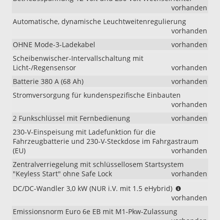
vorhanden
Automatische, dynamische Leuchtweitenregulierung
vorhanden
OHNE Mode-3-Ladekabel
vorhanden
Scheibenwischer-Intervallschaltung mit
Licht-/Regensensor
vorhanden
Batterie 380 A (68 Ah)
vorhanden
Stromversorgung für kundenspezifische Einbauten
vorhanden
2 Funkschlüssel mit Fernbedienung
vorhanden
230-V-Einspeisung mit Ladefunktion für die
Fahrzeugbatterie und 230-V-Steckdose im Fahrgastraum
(EU)
vorhanden
Zentralverriegelung mit schlüssellosem Startsystem
"Keyless Start" ohne Safe Lock
vorhanden
(NUR
DC/DC-Wandler 3,0 kW (NUR i.V. mit 1.5 eHybrid)
i.V.
vorhanden
mit
Emissionsnorm Euro 6e EB mit M1-Pkw-Zulassung
1.5