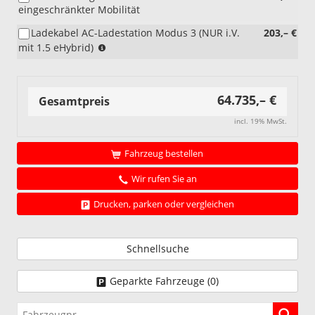
eingeschränkter Mobilität
Ladekabel AC-Ladestation Modus 3 (NUR i.V.
203,– €
(NUR
mit 1.5 eHybrid)
i.V.
mit
1.5
64.735,– €
eHybrid)
Gesamtpreis
incl. 19% MwSt.
Fahrzeug bestellen
Wir rufen Sie an
Drucken, parken oder vergleichen
Schnellsuche
Geparkte Fahrzeuge (
0
)
Fahrzeugnr.