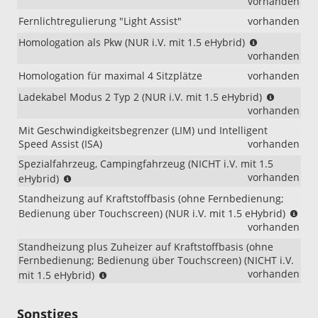
vorhanden
eHybrid)
Fernlichtregulierung "Light Assist"
vorhanden
(NUR
Homologation als Pkw (NUR i.V. mit 1.5 eHybrid)
i.V.
vorhanden
mit
Homologation für maximal 4 Sitzplätze
vorhanden
1.5
eHybrid)
(NUR
Ladekabel Modus 2 Typ 2 (NUR i.V. mit 1.5 eHybrid)
i.V.
vorhanden
mit
Mit Geschwindigkeitsbegrenzer (LIM) und Intelligent
1.5
Speed Assist (ISA)
vorhanden
eHybrid)
Spezialfahrzeug, Campingfahrzeug (NICHT i.V. mit 1.5
(NICHT
vorhanden
eHybrid)
i.V.
Standheizung auf Kraftstoffbasis (ohne Fernbedienung;
mit
(NU
Bedienung über Touchscreen) (NUR i.V. mit 1.5 eHybrid)
1.5
i.V.
vorhanden
eHybrid)
mit
Standheizung plus Zuheizer auf Kraftstoffbasis (ohne
1.5
Fernbedienung; Bedienung über Touchscreen) (NICHT i.V.
eHy
(NICHT
vorhanden
mit 1.5 eHybrid)
i.V.
mit
Sonstiges
1.5