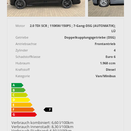
Motor
2.0 TDI SCR ; 110KW/150PS ; 7-Gang-DSG (AUTOMATIK);
LÜ
Getriebe
Doppelkupplungsgetriebe (DSG)
Antriebsachse
Frontantrieb
Zylinder
4
Schadstoffklasse
Euro 6
Hubraum
1.968 ccm
Kraftstoff
Diesel
Kategorie
Van/Minibus
Verbrauch kombiniert:
6,60 l/100km
Verbrauch Innenstadt:
8,30 l/100km
Verbrauch Stadtrand:
6,50 l/100km