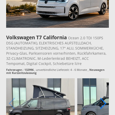
Volkswagen T7 California
Ocean 2.0 TDI 150PS
DSG (AUTOMATIK), ELEKTRISCHES AUFSTELLDACH,
STANDHEIZUNG, SITZHEIZUNG, 17" ALU, SOMMERKÜCHE,
Privacy-Glas, Parksensoren vorne/hinten, Rückfahrkamera,
3Z-CLIMATRONIC, M-Lederlenkrad BEHEIZT, ACC
Tempomat, Digital Cockpit, Schiebetüre li/re
Fahrzeugnr.
:
132996
, unverbindliche Lieferzeit: 4 - 6 Monate ,
Neuwagen
mit Kurzzeitzulassung