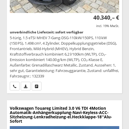
40.340,– €
incl. 19% MwSt.
unverbindliche Lieferzeit: sofort verfügbar
5-türig, 1.5 eTSI MHEV 7-Gang-DSG-110kW/150PS, 110 kW
(150 PS), 1.498 cm³, 4 Zylinder, Doppelkupplungsgetriebe (DSG),
Frontantrieb, Mild-Hybrid (MHEV), Hybrid Benzin,
Kraftstoffverbrauch kombiniert 6,2 l/100km (WLTP), CO₂-
Emission kombiniert 140.00 g/km (WLTP), CO₂-Klasse E,
Außenfarbe: Grenadillaschwarz Metallic, Zustand, Aussehen: 1,
sehr gut, Garantieleistung: Fahrzeuggarantie, Zustand: unfallfrei,
Fahrzeugnr.: 132339
Wir rufen Sie an
PDF-Datei, Fahrzeugexposé drucken
Drucken, parken oder vergleichen
Volkswagen Touareg
Limited 3.0 V6 TDI 4Motion
Automatik-Anhängerkupplung-Navi-Keyless-ACC-
Sitzheizung-Lenkradheizung-el.Heckklappe-18''Alu-
Sofort