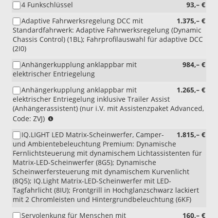
4 Funkschlüssel
93,– €
Adaptive Fahrwerksregelung DCC mit
1.375,– €
Standardfahrwerk: Adaptive Fahrwerksregelung (Dynamic
Chassis Control) (1BL); Fahrprofilauswahl für adaptive DCC
(2I0)
Anhängerkupplung anklappbar mit
984,– €
elektrischer Entriegelung
Anhängerkupplung anklappbar mit
1.265,– €
elektrischer Entriegelung inklusive Trailer Assist
(Anhängerassistent) (nur i.V. mit Assistenzpaket Advanced,
(nur
Code: ZVJ)
i.V.
IQ.LIGHT LED Matrix-Scheinwerfer, Camper-
1.815,– €
mit
und Ambientebeleuchtung Premium: Dynamische
Assistenzpaket
Fernlichtsteuerung mit dynamischem Lichtassistenten für
Advanced,
Matrix-LED-Scheinwerfer (8G5); Dynamische
Code:
Scheinwerfersteuerung mit dynamischem Kurvenlicht
ZVJ)
(8Q5); IQ.Light Matrix-LED-Scheinwerfer mit LED-
Tagfahrlicht (8IU); Frontgrill in Hochglanzschwarz lackiert
mit 2 Chromleisten und Hintergrundbeleuchtung (6KF)
Servolenkung für Menschen mit
160,– €