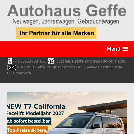
Menü
+49 03623 - 331873
autohaus-geffe-ernstroda@t-online.de
Autohaus Geffe, Cumbacher Straße 17, 99894 Friedrichroda
OT Ernstroda