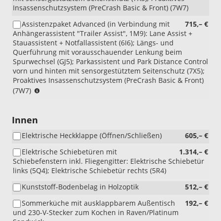
Insassenschutzsystem (PreCrash Basic & Front) (7W7)
Assistenzpaket Advanced (in Verbindung mit
715,– €
Anhängerassistent "Trailer Assist", 1M9): Lane Assist +
Stauassistent + Notfallassistent (6I6); Längs- und
Querführung mit vorausschauender Lenkung beim
Spurwechsel (GJ5); Parkassistent und Park Distance Control
vorn und hinten mit sensorgestütztem Seitenschutz (7X5);
Proaktives Insassenschutzsystem (PreCrash Basic & Front)
(NUR
(7W7)
i.V.
mit
Anhängerkupplung
Innen
anklappbar
Elektrische Heckklappe (Öffnen/Schließen)
605,– €
mit
elektrischer
Elektrische Schiebetüren mit
1.314,– €
Entriegelung
Schiebefenstern inkl. Fliegengitter: Elektrische Schiebetür
inklusive
links (5Q4); Elektrische Schiebetür rechts (5R4)
Trailer
Assist
Kunststoff-Bodenbelag in Holzoptik
512,– €
(Anhängerassistent),
Code:
Sommerküche mit ausklappbarem Außentisch
192,– €
1M9)
und 230-V-Stecker zum Kochen in Raven/Platinum