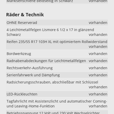
Markisenschiene beidseitig in Schwarz
vorhanden
Räder & Technik
OHNE Reserverad
vorhanden
4 Leichtmetallfelgen Lismore 6 1/2 x 17 in glänzend
Schwarz
vorhanden
Reifen 235/55 R17 103H XL mit optimiertem Rollwiderstand
vorhanden
Bordwerkzeug
vorhanden
Radnabenabdeckungen für Leichtmetallfelgen
vorhanden
Rechtsverkehr-Ausführung
vorhanden
Serienfahrwerk und Dämpfung
vorhanden
Radsicherungsschrauben, abschließbar mit Schlüssel
vorhanden
LED-Rückleuchten
vorhanden
Tagfahrlicht mit Assistenzlicht und automatischer Coming-
und Leaving-Home-Funktion
vorhanden
Betriebsspannung 12 Volt und 230 Volt Wechselrichter