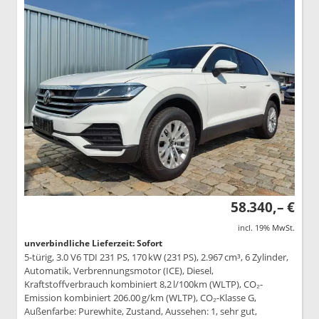
58.340,– €
incl. 19% MwSt.
unverbindliche Lieferzeit: Sofort
5-türig, 3.0 V6 TDI 231 PS, 170 kW (231 PS), 2.967 cm³, 6 Zylinder,
Automatik, Verbrennungsmotor (ICE), Diesel,
Kraftstoffverbrauch kombiniert 8,2 l/100km (WLTP), CO₂-
Emission kombiniert 206.00 g/km (WLTP), CO₂-Klasse G,
Außenfarbe: Purewhite, Zustand, Aussehen: 1, sehr gut,