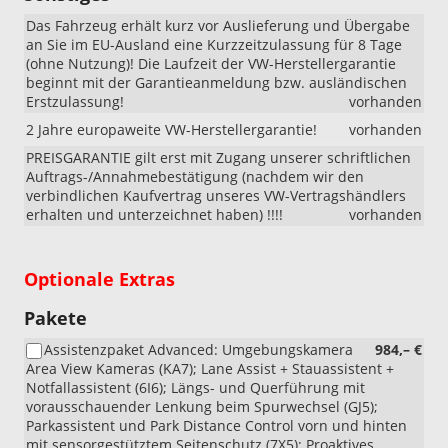
eHybrid)
Das Fahrzeug erhält kurz vor Auslieferung und Übergabe
an Sie im EU-Ausland eine Kurzzeitzulassung für 8 Tage
(ohne Nutzung)! Die Laufzeit der VW-Herstellergarantie
beginnt mit der Garantieanmeldung bzw. ausländischen
Erstzulassung!
vorhanden
2 Jahre europaweite VW-Herstellergarantie!
vorhanden
PREISGARANTIE gilt erst mit Zugang unserer schriftlichen
Auftrags-/Annahmebestätigung (nachdem wir den
verbindlichen Kaufvertrag unseres VW-Vertragshändlers
erhalten und unterzeichnet haben) !!!!
vorhanden
Optionale Extras
Pakete
Assistenzpaket Advanced: Umgebungskamera
984,– €
Area View Kameras (KA7); Lane Assist + Stauassistent +
Notfallassistent (6I6); Längs- und Querführung mit
vorausschauender Lenkung beim Spurwechsel (GJ5);
Parkassistent und Park Distance Control vorn und hinten
mit sensorgestütztem Seitenschutz (7X5); Proaktives