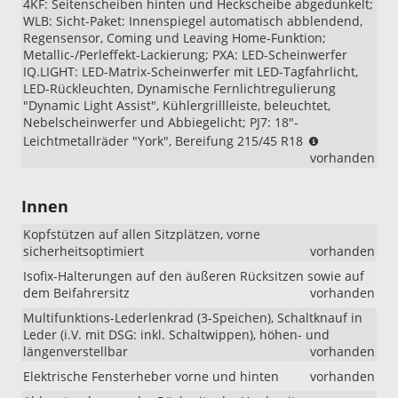
4KF: Seitenscheiben hinten und Heckscheibe abgedunkelt;
WLB: Sicht-Paket: Innenspiegel automatisch abblendend,
Regensensor, Coming und Leaving Home-Funktion;
Metallic-/Perleffekt-Lackierung; PXA: LED-Scheinwerfer
IQ.LIGHT: LED-Matrix-Scheinwerfer mit LED-Tagfahrlicht,
LED-Rückleuchten, Dynamische Fernlichtregulierung
"Dynamic Light Assist", Kühlergrillleiste, beleuchtet,
Nebelscheinwerfer und Abbiegelicht; PJ7: 18"-
Wichtiger
Leichtmetallräder "York", Bereifung 215/45 R18
Hinweis
vorhanden
zur
Ausstattung
Innen
„R-
Line
Kopfstützen auf allen Sitzplätzen, vorne
Limited“:
sicherheitsoptimiert
vorhanden
Beim
VW
Isofix-Halterungen auf den äußeren Rücksitzen sowie auf
Taigo
dem Beifahrersitz
vorhanden
„R-
Multifunktions-Lederlenkrad (3-Speichen), Schaltknauf in
Line
Leder (i.V. mit DSG: inkl. Schaltwippen), höhen- und
Limited“
längenverstellbar
vorhanden
wurden
die
Elektrische Fensterheber vorne und hinten
vorhanden
18-