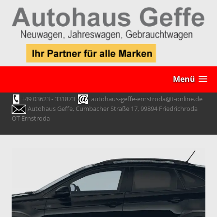
Menü
+49 03623 - 331873
autohaus-geffe-ernstroda@t-online.de
Autohaus Geffe, Cumbacher Straße 17, 99894 Friedrichroda
OT Ernstroda