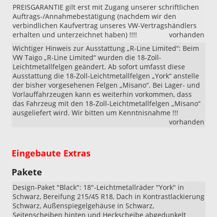
PREISGARANTIE gilt erst mit Zugang unserer schriftlichen
Auftrags-/Annahmebestätigung (nachdem wir den
verbindlichen Kaufvertrag unseres VW-Vertragshändlers
erhalten und unterzeichnet haben) !!!!
vorhanden
Wichtiger Hinweis zur Ausstattung „R-Line Limited“: Beim
VW Taigo „R-Line Limited“ wurden die 18-Zoll-
Leichtmetallfelgen geändert. Ab sofort umfasst diese
Ausstattung die 18-Zoll-Leichtmetallfelgen „York“ anstelle
der bisher vorgesehenen Felgen „Misano“. Bei Lager- und
Vorlauffahrzeugen kann es weiterhin vorkommen, dass
das Fahrzeug mit den 18-Zoll-Leichtmetallfelgen „Misano“
ausgeliefert wird. Wir bitten um Kenntnisnahme !!!
vorhanden
Eingebaute Extras
Pakete
Design-Paket "Black": 18"-Leichtmetallräder "York" in
Schwarz, Bereifung 215/45 R18, Dach in Kontrastlackierung
Schwarz, Außenspiegelgehäuse in Schwarz,
Seitenscheiben hinten und Heckscheibe abgedunkelt