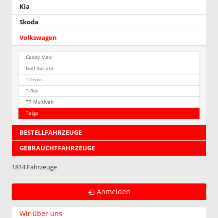
Leichtme
Kia
„Misano“
Skoda
ausgelief
wird.
Volkswagen
Wir
bitten
Caddy Maxi
um
Kenntni
Golf Variant
!!!
T-Cross
T-Roc
T7 Multivan
Taigo
BESTELLFAHRZEUGE
GEBRAUCHTFAHRZEUGE
1814 Fahrzeuge
Anmelden
Wir über uns