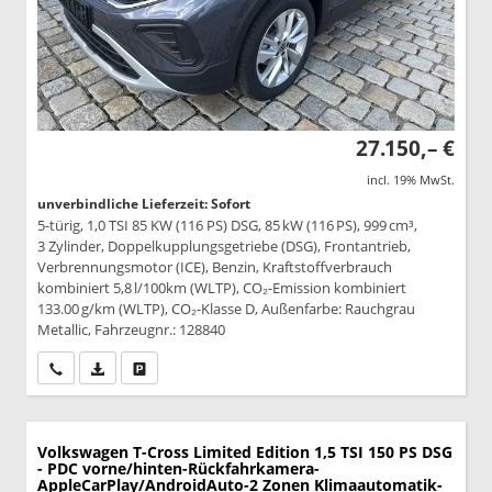
27.150,– €
incl. 19% MwSt.
unverbindliche Lieferzeit: Sofort
5-türig, 1,0 TSI 85 KW (116 PS) DSG, 85 kW (116 PS), 999 cm³,
3 Zylinder, Doppelkupplungsgetriebe (DSG), Frontantrieb,
Verbrennungsmotor (ICE), Benzin, Kraftstoffverbrauch
kombiniert 5,8 l/100km (WLTP), CO₂-Emission kombiniert
133.00 g/km (WLTP), CO₂-Klasse D, Außenfarbe: Rauchgrau
Metallic, Fahrzeugnr.: 128840
Wir rufen Sie an
PDF-Datei, Fahrzeugexposé drucken
Drucken, parken oder vergleichen
Volkswagen T-Cross
Limited Edition 1,5 TSI 150 PS DSG
- PDC vorne/hinten-Rückfahrkamera-
AppleCarPlay/AndroidAuto-2 Zonen Klimaautomatik-