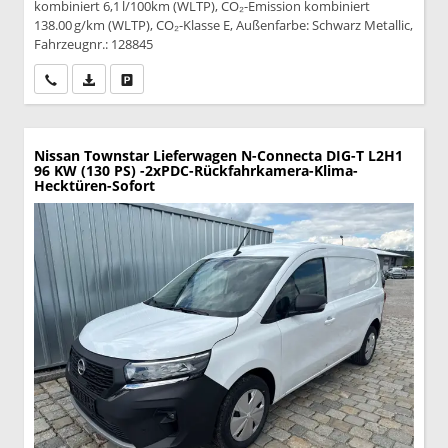
kombiniert 6,1 l/100km (WLTP), CO₂-Emission kombiniert
138.00 g/km (WLTP), CO₂-Klasse E, Außenfarbe: Schwarz Metallic,
Fahrzeugnr.: 128845
Wir rufen Sie an
PDF-Datei, Fahrzeugexposé drucken
Drucken, parken oder vergleichen
Nissan Townstar Lieferwagen
N-Connecta DIG-T L2H1
96 KW (130 PS) -2xPDC-Rückfahrkamera-Klima-
Hecktüren-Sofort