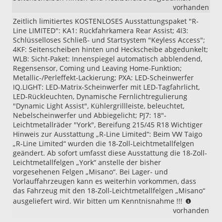
vorhanden
Zeitlich limitiertes KOSTENLOSES Ausstattungspaket "R-
Line LIMITED": KA1: Rückfahrkamera Rear Assist; 4I3:
Schlüsselloses Schließ- und Startsystem "Keyless Access";
4KF: Seitenscheiben hinten und Heckscheibe abgedunkelt;
WLB: Sicht-Paket: Innenspiegel automatisch abblendend,
Regensensor, Coming und Leaving Home-Funktion;
Metallic-/Perleffekt-Lackierung; PXA: LED-Scheinwerfer
IQ.LIGHT: LED-Matrix-Scheinwerfer mit LED-Tagfahrlicht,
LED-Rückleuchten, Dynamische Fernlichtregulierung
"Dynamic Light Assist", Kühlergrillleiste, beleuchtet,
Nebelscheinwerfer und Abbiegelicht; PJ7: 18"-
Leichtmetallräder "York", Bereifung 215/45 R18 Wichtiger
Hinweis zur Ausstattung „R-Line Limited“: Beim VW Taigo
„R-Line Limited“ wurden die 18-Zoll-Leichtmetallfelgen
geändert. Ab sofort umfasst diese Ausstattung die 18-Zoll-
Leichtmetallfelgen „York“ anstelle der bisher
vorgesehenen Felgen „Misano“. Bei Lager- und
Vorlauffahrzeugen kann es weiterhin vorkommen, dass
das Fahrzeug mit den 18-Zoll-Leichtmetallfelgen „Misano“
Wichtige
ausgeliefert wird. Wir bitten um Kenntnisnahme !!!
Hinweis
vorhanden
zur