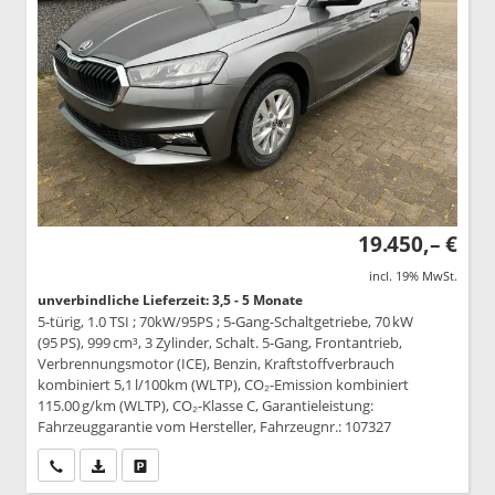
19.450,– €
incl. 19% MwSt.
unverbindliche Lieferzeit: 3,5 - 5 Monate
5-türig, 1.0 TSI ; 70kW/95PS ; 5-Gang-Schaltgetriebe, 70 kW
(95 PS), 999 cm³, 3 Zylinder, Schalt. 5-Gang, Frontantrieb,
Verbrennungsmotor (ICE), Benzin, Kraftstoffverbrauch
kombiniert 5,1 l/100km (WLTP), CO₂-Emission kombiniert
115.00 g/km (WLTP), CO₂-Klasse C, Garantieleistung:
Fahrzeuggarantie vom Hersteller, Fahrzeugnr.: 107327
Wir rufen Sie an
PDF-Datei, Fahrzeugexposé drucken
Drucken, parken oder vergleichen