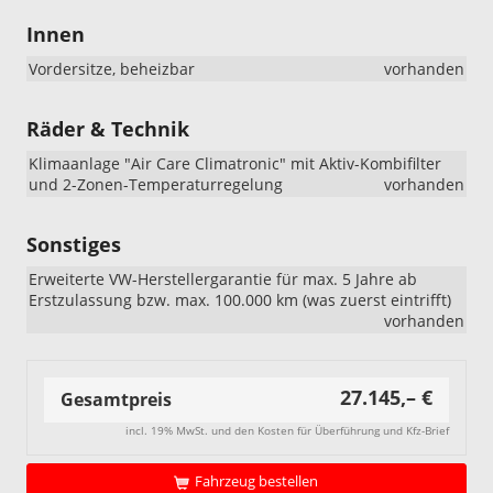
Ausstatt
Innen
„R-
Line
Vordersitze, beheizbar
vorhanden
Limited“:
Beim
VW
Räder & Technik
Taigo
„R-
Klimaanlage "Air Care Climatronic" mit Aktiv-Kombifilter
Line
und 2-Zonen-Temperaturregelung
vorhanden
Limited“
wurden
Sonstiges
die
18-
Erweiterte VW-Herstellergarantie für max. 5 Jahre ab
Zoll-
Erstzulassung bzw. max. 100.000 km (was zuerst eintrifft)
Leichtme
vorhanden
geändert
Ab
sofort
umfasst
27.145,– €
Gesamtpreis
diese
Ausstatt
incl. 19% MwSt. und den Kosten für Überführung und Kfz-Brief
die
18-
Fahrzeug bestellen