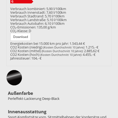
Verbrauch kombiniert:
5,90 l/100km
Verbrauch Innenstadt:
7,60 l/100km
Verbrauch Stadtrand:
5,70 l/100km
Verbrauch Landstraße:
5,10 l/100km
Verbrauch Autobahn:
6,10 l/100km
CO
-Emissionen:
135,00 g/km
2
CO
-Klasse:
D
2
Download
Energiekosten bei 15.000 km pro Jahr:
1.543,44 €
CO2 Kosten (niedrig)
:
1.215,- €
(Kosten Durchschnitt 10 Jahre)
CO2 Kosten (mittel)
:
2.885,62 €
(Kosten Durchschnitt 10 Jahre)
CO2 Kosten (hoch)
:
4.455,- €
(Kosten Durchschnitt 10 Jahre)
Jahressteuer:
104,- €
Außenfarbe
Perleffekt-Lackierung Deep-Black
Innenausstattung
Sport-Komfortsitze vorn, Sitzmittelbahnen der Vordersitze und