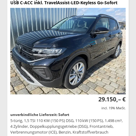
USB C-ACC inkl. TravelAssist-LED-Keyless Go-Sofort
29.150,– €
incl. 19% MwSt.
unverbindliche Lieferzeit: Sofort
5-türig, 1,5 TSI 110 KW (150 PS) DSG, 110 kW (150 PS), 1.498 cm³,
4 Zylinder, Doppelkupplungsgetriebe (DSG), Frontantrieb,
Verbrennungsmotor (ICE), Benzin, Kraftstoffverbrauch