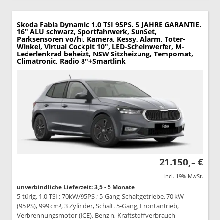
Skoda Fabia
Dynamic 1.0 TSI 95PS, 5 JAHRE GARANTIE,
16" ALU schwarz, Sportfahrwerk, SunSet,
Parksensoren vo/hi, Kamera, Kessy, Alarm, Toter-
Winkel, Virtual Cockpit 10", LED-Scheinwerfer, M-
Lederlenkrad beheizt, NSW Sitzheizung, Tempomat,
Climatronic, Radio 8"+Smartlink
21.150,– €
incl. 19% MwSt.
unverbindliche Lieferzeit: 3,5 - 5 Monate
5-türig, 1.0 TSI ; 70kW/95PS ; 5-Gang-Schaltgetriebe, 70 kW
(95 PS), 999 cm³, 3 Zylinder, Schalt. 5-Gang, Frontantrieb,
Verbrennungsmotor (ICE), Benzin, Kraftstoffverbrauch