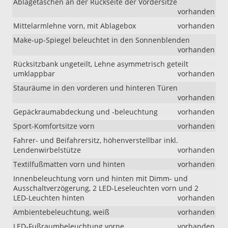
Ablagetaschen an der Rückseite der Vordersitze
Zoll-
vorhanden
Leichtmetall
Mittelarmlehne vorn, mit Ablagebox
vorhanden
geändert.
Ab
Make-up-Spiegel beleuchtet in den Sonnenblenden
sofort
vorhanden
umfasst
Rücksitzbank ungeteilt, Lehne asymmetrisch geteilt
diese
umklappbar
vorhanden
Ausstattung
die
Stauräume in den vorderen und hinteren Türen
18-
vorhanden
Zoll-
Gepäckraumabdeckung und -beleuchtung
vorhanden
Leichtmetall
„York“
Sport-Komfortsitze vorn
vorhanden
anstelle
Fahrer- und Beifahrersitz, höhenverstellbar inkl.
der
Lendenwirbelstütze
vorhanden
bisher
vorgesehen
Textilfußmatten vorn und hinten
vorhanden
Felgen
Innenbeleuchtung vorn und hinten mit Dimm- und
„Misano“.
Ausschaltverzögerung, 2 LED-Leseleuchten vorn und 2
Bei
LED-Leuchten hinten
vorhanden
Lager-
und
Ambientebeleuchtung, weiß
vorhanden
Vorlauffahr
LED-Fußraumbeleuchtung vorne
vorhanden