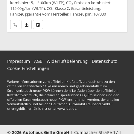
kombiniert 5,1 l/100km (WLTP), CO₂-Emission kombiniert
115.00 g/km (WLTP), CO₂-Klasse C, Garantieleistung:
Fahrzeuggarantie vom Hersteller, Fahrzeugnr.: 107330
Wir rufen Sie an
PDF-Datei, Fahrzeugexposé drucken
Drucken, parken oder vergleichen
Impressum
AGB
Widerrufsbelehrung
Datenschutz
Cookie-Einstellungen
Weitere Informationen zum offiziellen Kraftstoffverbrauch und zu den
offiziellen spezifischen CO
-Emissionen und gegebenenfalls zum
2
Stromverbrauch neuer PKW können dem 'Leitfaden über den offiziellen
Kraftstoffverbrauch, die offiziellen spezifischen CO
-Emissionen und den
2
offiziellen Stromverbrauch neuer PKW' entnommen werden, der an allen
Verkaufsstellen und bei der 'Deutschen Automobil Treuhand GmbH'
unentgeltlich erhältlich ist unter www.dat.de.
© 2026
Autohaus Geffe GmbH
|
Cumbacher Straße 17
|