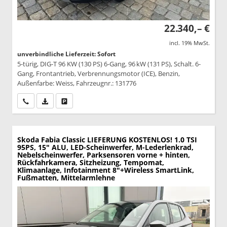
22.340,– €
incl. 19% MwSt.
unverbindliche Lieferzeit: Sofort
5-türig, DIG-T 96 KW (130 PS) 6-Gang, 96 kW (131 PS), Schalt. 6-
Gang, Frontantrieb, Verbrennungsmotor (ICE), Benzin,
Außenfarbe: Weiss, Fahrzeugnr.: 131776
Wir rufen Sie an
PDF-Datei, Fahrzeugexposé drucken
Drucken, parken oder vergleichen
Skoda Fabia
Classic LIEFERUNG KOSTENLOS! 1.0 TSI
95PS, 15" ALU, LED-Scheinwerfer, M-Lederlenkrad,
Nebelscheinwerfer, Parksensoren vorne + hinten,
Rückfahrkamera, Sitzheizung, Tempomat,
Klimaanlage, Infotainment 8"+Wireless SmartLink,
Fußmatten, Mittelarmlehne