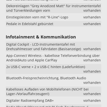
kann
es
Dekoreinlagen "Grey Anodized Matt" für Instrumententafel
weiterhin
und Türverkleidungen vorn
vorhanden
vorkommen,
Einstiegsleisten vorn mit "R-Line"-Logo
vorhanden
dass
das
Pedale in Edelstahl gebürstet
vorhanden
Fahrzeug
mit
Infotainment & Kommunikation
den
18-
Digital Cockpit - LCD-Instrumententafel mit
Zoll-
Drehzahlmesser und Fahrdaten (Basisanzeige)
vorhanden
Leichtmetall
„Misano“
App-Connect Wireless - kabellose Telefonverbindung über
ausgeliefert
AndroidAuto und Apple CarPlay
vorhanden
wird.
2x USB-C vorne + 2 x USB-C hinten (Ladefunktion)
Wir
vorhanden
bitten
um
Bluetooth-Freisprecheinrichtung, Bluetooth Audio
Kenntnisna
vorhanden
!!!
Kabelloses Aufladen von Mobiltelefonen (NICHT bei
Lager-/Vorlauffahrzeugen!)
vorhanden
Digitaler Radioempfang DAB+
vorhanden