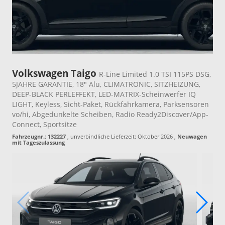
Volkswagen Taigo
R-Line Limited 1.0 TSI 115PS DSG,
5JAHRE GARANTIE, 18" Alu, CLIMATRONIC, SITZHEIZUNG,
DEEP-BLACK PERLEFFEKT, LED-MATRIX-Scheinwerfer IQ
LIGHT, Keyless, Sicht-Paket, Rückfahrkamera, Parksensoren
vo/hi, Abgedunkelte Scheiben, Radio Ready2Discover/App-
Connect, Sportsitze
Fahrzeugnr.
:
132227
, unverbindliche Lieferzeit: Oktober 2026 ,
Neuwagen
mit Tageszulassung