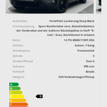
Außenfarbe
Perleffekt-Lackierung Deep-Black
Innenausstattung
Sport-Komfortsitze vorn, Sitzmittelbahnen
der Vordersitze und der äußeren Rücksitzplätze in Stoff "R-
Line", Grau, Dachhimmel in schwarz
Motor
1.0 TSI 85KW/115PS DSG
Getriebe
Autom. 7-Gang
Antriebsachse
Frontantrieb
Zylinder
3
Schadstoffklasse
Euro 6
Hubraum
999 ccm
Kraftstoff
Benzin
Kategorie
SUV/Geländewagen/Pickup