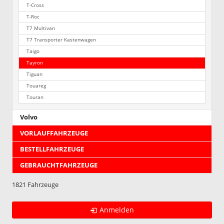
T-Cross
T-Roc
T7 Multivan
T7 Transporter Kastenwagen
Taigo
Tayron
Tiguan
Touareg
Touran
Volvo
VORLAUFFAHRZEUGE
BESTELLFAHRZEUGE
GEBRAUCHTFAHRZEUGE
1821 Fahrzeuge
Anmelden