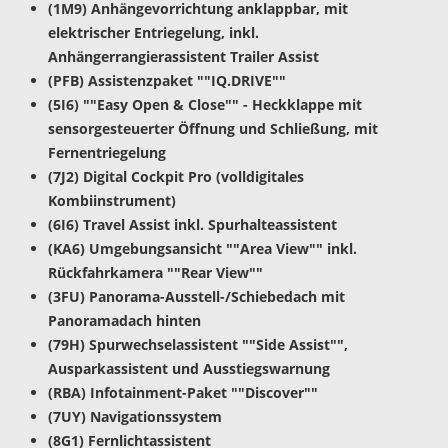
(1M9) Anhängevorrichtung anklappbar, mit
elektrischer Entriegelung, inkl.
Anhängerrangierassistent Trailer Assist
(PFB) Assistenzpaket ""IQ.DRIVE""
(5I6) ""Easy Open & Close"" - Heckklappe mit
sensorgesteuerter Öffnung und Schließung, mit
Fernentriegelung
(7J2) Digital Cockpit Pro (volldigitales
Kombiinstrument)
(6I6) Travel Assist inkl. Spurhalteassistent
(KA6) Umgebungsansicht ""Area View"" inkl.
Rückfahrkamera ""Rear View""
(3FU) Panorama-Ausstell-/Schiebedach mit
Panoramadach hinten
(79H) Spurwechselassistent ""Side Assist"",
Ausparkassistent und Ausstiegswarnung
(RBA) Infotainment-Paket ""Discover""
(7UY) Navigationssystem
(8G1) Fernlichtassistent