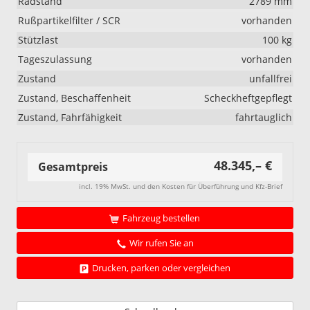
Radstand
2789 mm
Rußpartikelfilter / SCR
vorhanden
Stützlast
100 kg
Tageszulassung
vorhanden
Zustand
unfallfrei
Zustand, Beschaffenheit
Scheckheftgepflegt
Zustand, Fahrfähigkeit
fahrtauglich
48.345,– €
Gesamtpreis
incl. 19% MwSt. und den Kosten für Überführung und Kfz-Brief
Fahrzeug bestellen
Wir rufen Sie an
Drucken, parken oder vergleichen