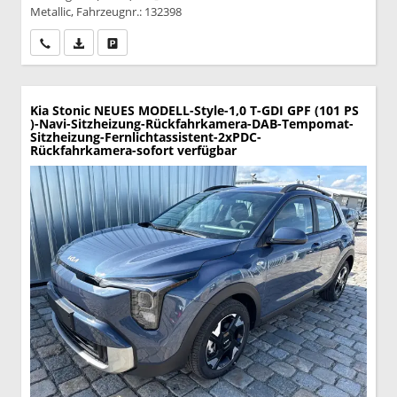
Metallic, Fahrzeugnr.: 132398
Wir rufen Sie an
PDF-Datei, Fahrzeugexposé drucken
Drucken, parken oder vergleichen
Kia Stonic
NEUES MODELL-Style-1,0 T-GDI GPF (101 PS
)-Navi-Sitzheizung-Rückfahrkamera-DAB-Tempomat-
Sitzheizung-Fernlichtassistent-2xPDC-
Rückfahrkamera-sofort verfügbar