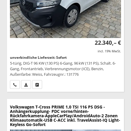
22.340,– €
incl. 19% MwSt.
unverbindliche Lieferzeit: Sofort
5-türig, DIG-T 96 KW (130 PS) 6-Gang, 96 kW (131 PS), Schalt. 6-
Gang, Frontantrieb, Verbrennungsmotor (ICE), Benzin,
Außenfarbe: Weiss, Fahrzeugnr.: 131776
Wir rufen Sie an
PDF-Datei, Fahrzeugexposé drucken
Drucken, parken oder vergleichen
Volkswagen T-Cross
PRIME 1,0 TSI 116 PS DSG -
Anhängerkupplung- PDC vorne/hinten-
Rückfahrkamera-AppleCarPlay/AndroidAuto-2 Zonen
Klimaautomatik-USB C-ACC inkl. TravelAssist-IQ Light-
Keyless Go-Sofort