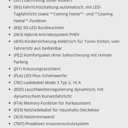
(3S1) Dachreling silber eloxiert
(9I5) Fahrlichtschaltung automatisch, mit LED-
Tagfahrlicht sowie ""Coming home""- und ""Leaving
Home""-Funktion
(8VJ) 3D-LED-Rückleuchten
(0K3) Hybrid-Antriebssystem PHEV
(4H5) Kindersicherung elektrisch für Türen hinten, vom
Fahrersitz aus bedienbar
(PE2) Komfortpaket ohne Safesicherung mit remote
Parking
(JX1) Kreuzungsassistent
(PLA) LED-Plus-Scheinwerfer
(76C) Ladekabel Mode 3 Typ 2, 16 A
(8Q5) Leuchtweitenregulierung dynamisch, mit
dynamischem Kurvenfahrlicht
(FT4) Memory-Funktion für Parkassistent
(EV3) Netzladekabel für Haushalts-Steckdose
(3CX) Netztrennwand
(7W7) Proaktives Insassenschutzsystem