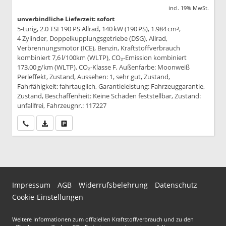
incl. 19% MwSt.
unverbindliche Lieferzeit: sofort
5-türig, 2.0 TSI 190 PS Allrad, 140 kW (190 PS), 1.984 cm³,
4 Zylinder, Doppelkupplungsgetriebe (DSG), Allrad,
Verbrennungsmotor (ICE), Benzin, Kraftstoffverbrauch
kombiniert 7,6 l/100km (WLTP), CO₂-Emission kombiniert
173.00 g/km (WLTP), CO₂-Klasse F, Außenfarbe: Moonweiß
Perleffekt, Zustand, Aussehen: 1, sehr gut, Zustand,
Fahrfähigkeit: fahrtauglich, Garantieleistung: Fahrzeuggarantie,
Zustand, Beschaffenheit: Keine Schäden feststellbar, Zustand:
unfallfrei, Fahrzeugnr.: 117227
Wir rufen Sie an
PDF-Datei, Fahrzeugexposé drucken
Drucken, parken oder vergleichen
Impressum
AGB
Widerrufsbelehrung
Datenschutz
Cookie-Einstellungen
Weitere Informationen zum offiziellen Kraftstoffverbrauch und zu den