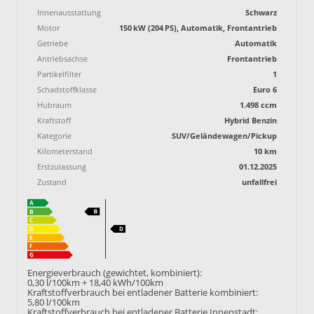
Innenausstattung
Schwarz
Motor
150 kW (204 PS), Automatik, Frontantrieb
Getriebe
Automatik
Antriebsachse
Frontantrieb
Partikelfilter
1
Schadstoffklasse
Euro 6
Hubraum
1.498 ccm
Kraftstoff
Hybrid Benzin
Kategorie
SUV/Geländewagen/Pickup
Kilometerstand
10 km
Erstzulassung
01.12.2025
Zustand
unfallfrei
Energieverbrauch (gewichtet, kombiniert):
0,30 l/100km + 18,40 kWh/100km
Kraftstoffverbrauch bei entladener Batterie kombiniert:
5,80 l/100km
Kraftstoffverbrauch bei entladener Batterie Innenstadt: