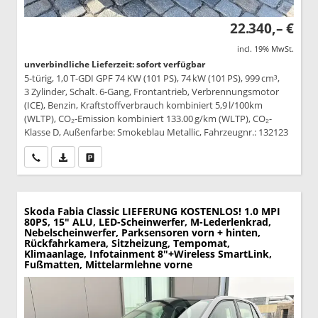
22.340,– €
incl. 19% MwSt.
unverbindliche Lieferzeit: sofort verfügbar
5-türig, 1,0 T-GDI GPF 74 KW (101 PS), 74 kW (101 PS), 999 cm³,
3 Zylinder, Schalt. 6-Gang, Frontantrieb, Verbrennungsmotor
(ICE), Benzin, Kraftstoffverbrauch kombiniert 5,9 l/100km
(WLTP), CO₂-Emission kombiniert 133.00 g/km (WLTP), CO₂-
Klasse D, Außenfarbe: Smokeblau Metallic, Fahrzeugnr.: 132123
Wir rufen Sie an
PDF-Datei, Fahrzeugexposé drucken
Drucken, parken oder vergleichen
Skoda Fabia
Classic LIEFERUNG KOSTENLOS! 1.0 MPI
80PS, 15" ALU, LED-Scheinwerfer, M-Lederlenkrad,
Nebelscheinwerfer, Parksensoren vorn + hinten,
Rückfahrkamera, Sitzheizung, Tempomat,
Klimaanlage, Infotainment 8"+Wireless SmartLink,
Fußmatten, Mittelarmlehne vorne