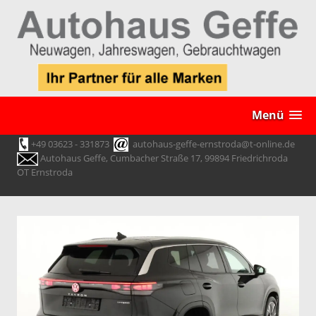
Menü
+49 03623 - 331873
autohaus-geffe-ernstroda@t-online.de
Autohaus Geffe, Cumbacher Straße 17, 99894 Friedrichroda
OT Ernstroda