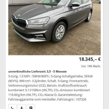
18.345,– €
incl. 19% MwSt.
unverbindliche Lieferzeit: 3,5 - 5 Monate
5-türig, 1.0 MPI ; 59KW/80PS ; 5-Gang-Schaltgetriebe, 59 kW
(80 PS), 999 cm³, 3 Zylinder, Schalt. 5-Gang, Frontantrieb,
Verbrennungsmotor (ICE), Benzin, Kraftstoffverbrauch
kombiniert 5,1 l/100km (WLTP), CO₂-Emission kombiniert
116.00 g/km (WLTP), CO₂-Klasse D, Garantieleistung:
Fahrzeuggarantie vom Hersteller, Fahrzeugnr.: 107326
Wir rufen Sie an
PDF-Datei, Fahrzeugexposé drucken
Drucken, parken oder vergleichen