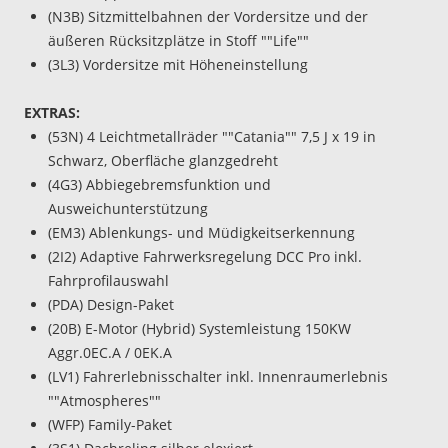
(N3B) Sitzmittelbahnen der Vordersitze und der
äußeren Rücksitzplätze in Stoff ""Life""
(3L3) Vordersitze mit Höheneinstellung
EXTRAS:
(53N) 4 Leichtmetallräder ""Catania"" 7,5 J x 19 in
Schwarz, Oberfläche glanzgedreht
(4G3) Abbiegebremsfunktion und
Ausweichunterstützung
(EM3) Ablenkungs- und Müdigkeitserkennung
(2I2) Adaptive Fahrwerksregelung DCC Pro inkl.
Fahrprofilauswahl
(PDA) Design-Paket
(20B) E-Motor (Hybrid) Systemleistung 150KW
Aggr.0EC.A / 0EK.A
(LV1) Fahrerlebnisschalter inkl. Innenraumerlebnis
""Atmospheres""
(WFP) Family-Paket