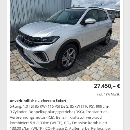
27.450,– €
incl. 19% MwSt.
unverbindliche Lieferzeit: Sofort
5-türig, 1,0 TSI 85 KW (116 PS) DSG, 85 kW (116 PS), 999 cm³,
3 Zylinder, Doppelkupplungsgetriebe (DSG), Frontantrieb,
Verbrennungsmotor (ICE), Benzin, Kraftstoffverbrauch
kombiniert 5,8 l/100km (WLTP), CO₂-Emission kombiniert
133.00 g/km (WLTP), CO₂-Klasse D, Außenfarbe: Reflexsilber