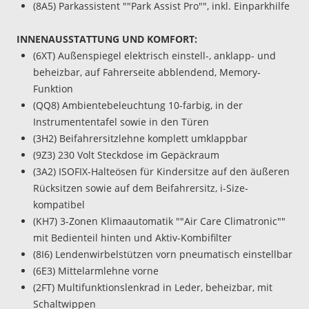
(8A5) Parkassistent ""Park Assist Pro"", inkl. Einparkhilfe
INNENAUSSTATTUNG UND KOMFORT:
(6XT) Außenspiegel elektrisch einstell-, anklapp- und
beheizbar, auf Fahrerseite abblendend, Memory-
Funktion
(QQ8) Ambientebeleuchtung 10-farbig, in der
Instrumententafel sowie in den Türen
(3H2) Beifahrersitzlehne komplett umklappbar
(9Z3) 230 Volt Steckdose im Gepäckraum
(3A2) ISOFIX-Halteösen für Kindersitze auf den äußeren
Rücksitzen sowie auf dem Beifahrersitz, i-Size-
kompatibel
(KH7) 3-Zonen Klimaautomatik ""Air Care Climatronic""
mit Bedienteil hinten und Aktiv-Kombifilter
(8I6) Lendenwirbelstützen vorn pneumatisch einstellbar
(6E3) Mittelarmlehne vorne
(2FT) Multifunktionslenkrad in Leder, beheizbar, mit
Schaltwippen