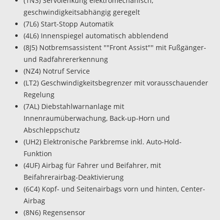
(1N3) Servolenkung elektromechanisch,
geschwindigkeitsabhängig geregelt
(7L6) Start-Stopp Automatik
(4L6) Innenspiegel automatisch abblendend
(8J5) Notbremsassistent ""Front Assist"" mit Fußgänger-
und Radfahrererkennung
(NZ4) Notruf Service
(LT2) Geschwindigkeitsbegrenzer mit vorausschauender
Regelung
(7AL) Diebstahlwarnanlage mit
Innenraumüberwachung, Back-up-Horn und
Abschleppschutz
(UH2) Elektronische Parkbremse inkl. Auto-Hold-
Funktion
(4UF) Airbag für Fahrer und Beifahrer, mit
Beifahrerairbag-Deaktivierung
(6C4) Kopf- und Seitenairbags vorn und hinten, Center-
Airbag
(8N6) Regensensor