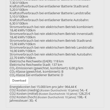
7,30 l/100km
Kraftstoffverbrauch bei entladener Batterie Stadtrand:
5,20 l/100km
Kraftstoffverbrauch bei entladener Batterie Landstraße:
5,10 l/100km
Kraftstoffverbrauch bei entladener Batterie Autobahn:
6,30 l/100km
Stromverbrauch bei rein elektrischem Betrieb kombiniert:
18,40 kWh/100km
Stromverbrauch bei rein elektrischem Betrieb Innenstadt:
18,40 kWh/100km
Stromverbrauch bei rein elektrischem Betrieb Stadtrand:
15,90 kWh/100km
Stromverbrauch bei rein elektrischem Betrieb Landstraße:
16,90 kWh/100km
Stromverbrauch bei rein elektrischem Betrieb Autobahn:
22,70 kWh/100km
Elektrische Reichweite (EAER):
118 km
Elektrische Reichweite Stadt:
137 km
CO
-Emissionen (gewichtet, kombiniert):
6,00 g/km
2
CO
-Klasse (gewichtet, kombiniert):
B
2
CO
-Klasse bei entladener Batterie:
D
2
Download
Energiekosten bei 15.000 km pro Jahr:
964,44 €
CO2 Kosten (niedrig)
:
54,- €
(Kosten Durchschnitt 10 Jahre)
CO2 Kosten (mittel)
:
128,25 €
(Kosten Durchschnitt 10 Jahre)
CO2 Kosten (hoch)
:
198,- €
(Kosten Durchschnitt 10 Jahre)
Jahressteuer:
30,- €