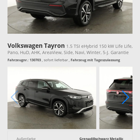
Volkswagen Tayron
1.5 TSI eHybrid 150 kW Life Life,
Pano, HuD, AHK, AreaView, Side, Navi, Winter, 5-J. Garantie
Fahrzeugnr.
:
130703
,
sofort lieferbar
,
Fahrzeug mit Tageszulassung
Außenfarbe
Grenadillschwarz Metallic