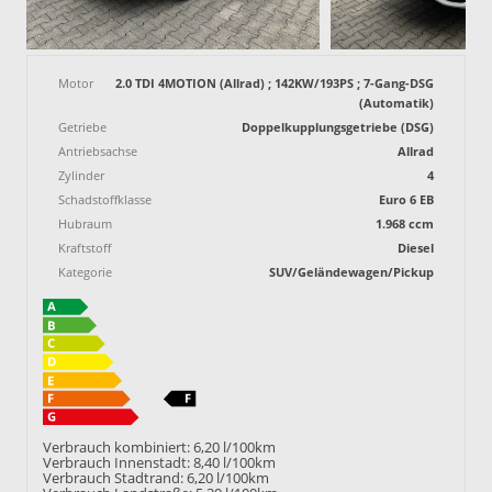
Motor
2.0 TDI 4MOTION (Allrad) ; 142KW/193PS ; 7-Gang-DSG
(Automatik)
Getriebe
Doppelkupplungsgetriebe (DSG)
Antriebsachse
Allrad
Zylinder
4
Schadstoffklasse
Euro 6 EB
Hubraum
1.968 ccm
Kraftstoff
Diesel
Kategorie
SUV/Geländewagen/Pickup
Verbrauch kombiniert:
6,20 l/100km
Verbrauch Innenstadt:
8,40 l/100km
Verbrauch Stadtrand:
6,20 l/100km