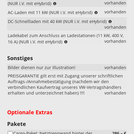
(NUR
vorhanden
(NUR i.V. mit eHybrid)
i.V.
(NUR
vorhanden
AC-Laden mit 11 kW (NUR i.V. mit eHybrid)
mit
i.V.
eHybrid)
(NUR
DC-Schnellladen mit 40 kW (NUR i.V. mit eHybrid)
mit
i.V.
vorhanden
eHybrid)
mit
Ladekabel zum Anschluss an Ladestationen (11 kW, 400 V,
eHybrid)
(NUR
vorhanden
16 A) (NUR i.V. mit eHybrid)
i.V.
mit
Sonstiges
eHybrid)
Bilder dienen nur zur Illustration!
vorhanden
PREISGARANTIE gilt erst mit Zugang unserer schriftlichen
Auftrags-/Annahmebestätigung (nachdem wir den
verbindlichen Kaufvertrag unseres VW-Vertragshändlers
erhalten und unterzeichnet haben) !!!!
vorhanden
Optionale Extras
Pakete
Cargo-Paket: Netztrennwand hinter der
286,– €