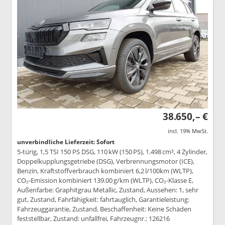
38.650,– €
incl. 19% MwSt.
unverbindliche Lieferzeit: Sofort
5-türig, 1,5 TSI 150 PS DSG, 110 kW (150 PS), 1.498 cm³, 4 Zylinder,
Doppelkupplungsgetriebe (DSG), Verbrennungsmotor (ICE),
Benzin, Kraftstoffverbrauch kombiniert 6,2 l/100km (WLTP),
CO₂-Emission kombiniert 139.00 g/km (WLTP), CO₂-Klasse E,
Außenfarbe: Graphitgrau Metallic, Zustand, Aussehen: 1, sehr
gut, Zustand, Fahrfähigkeit: fahrtauglich, Garantieleistung:
Fahrzeuggarantie, Zustand, Beschaffenheit: Keine Schäden
feststellbar, Zustand: unfallfrei, Fahrzeugnr.: 126216