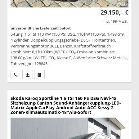
29.150,– €
incl. 19% MwSt.
unverbindliche Lieferzeit: Sofort
5-türig, 1,5 TSI 110 KW (150 PS) DSG, 110 kW (150 PS), 1.498 cm³,
4 Zylinder, Doppelkupplungsgetriebe (DSG), Frontantrieb,
Verbrennungsmotor (ICE), Benzin, Kraftstoffverbrauch
kombiniert 6,1 l/100km (WLTP), CO₂-Emission kombiniert
138.00 g/km (WLTP), CO₂-Klasse E, Außenfarbe: Schwarz Metallic,
Fahrzeugnr.: 128845
Wir rufen Sie an
PDF-Datei, Fahrzeugexposé drucken
Drucken, parken oder vergleichen
Skoda Karoq
Sportline 1,5 TSI 150 PS DSG Navi-4x
Sitzheizung-Canton Sound-Anhängerkupplung-LED-
Matrix-AppleCarPlay-Android-Auto-ACC-Kessy-2-
Zonen-Klimaautomatik-18''Alu-Sofort