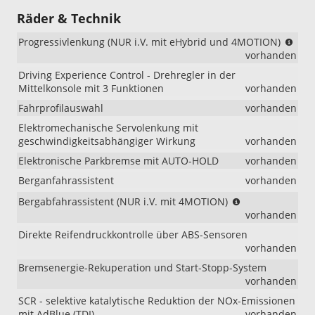
Räder & Technik
(NU
Progressivlenkung (NUR i.V. mit eHybrid und 4MOTION)
i.V.
vorhanden
mit
Driving Experience Control - Drehregler in der
eHy
Mittelkonsole mit 3 Funktionen
vorhanden
und
4MO
Fahrprofilauswahl
vorhanden
Elektromechanische Servolenkung mit
geschwindigkeitsabhängiger Wirkung
vorhanden
Elektronische Parkbremse mit AUTO-HOLD
vorhanden
Berganfahrassistent
vorhanden
(NUR
Bergabfahrassistent (NUR i.V. mit 4MOTION)
i.V.
vorhanden
mit
Direkte Reifendruckkontrolle über ABS-Sensoren
4MOTION)
vorhanden
Bremsenergie-Rekuperation und Start-Stopp-System
vorhanden
SCR - selektive katalytische Reduktion der NOx-Emissionen
mit AdBlue (TDI)
vorhanden