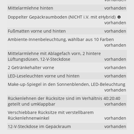
Mittelarmlehne hinten
vorhanden
(NICH
Doppelter Gepäckraumboden (NICHT i.V. mit eHybrid)
i.V.
vorhanden
mit
Fußmatten vorne und hinten
vorhanden
eHybr
Ambiente-Innenbeleuchtung, wählbar aus 10 Farben
vorhanden
Mittelarmlehne mit Ablagefach vorn, 2 hintere
Lüftungsdüsen, 12-V-Steckdose
vorhanden
2 Getränkehalter vorne
vorhanden
LED-Leseleuchten vorne und hinten
vorhanden
Make-up-Spiegel in den Sonnenblenden, LED-Beleuchtung
vorhanden
Rückenlehnen der Rücksitze sind im Verhältnis 40:20:40
geteilt und umklappbar
vorhanden
Verschiebbare Rücksitze mit verstellbarem
Rückenlehnenwinkel
vorhanden
12-V-Steckdose im Gepäckraum
vorhanden