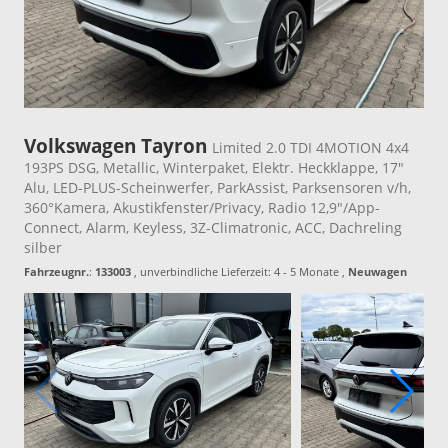
Volkswagen Tayron
Limited 2.0 TDI 4MOTION 4x4
193PS DSG, Metallic, Winterpaket, Elektr. Heckklappe, 17"
Alu, LED-PLUS-Scheinwerfer, ParkAssist, Parksensoren v/h,
360°Kamera, Akustikfenster/Privacy, Radio 12,9"/App-
Connect, Alarm, Keyless, 3Z-Climatronic, ACC, Dachreling
silber
Fahrzeugnr.
:
133003
, unverbindliche Lieferzeit: 4 - 5 Monate ,
Neuwagen