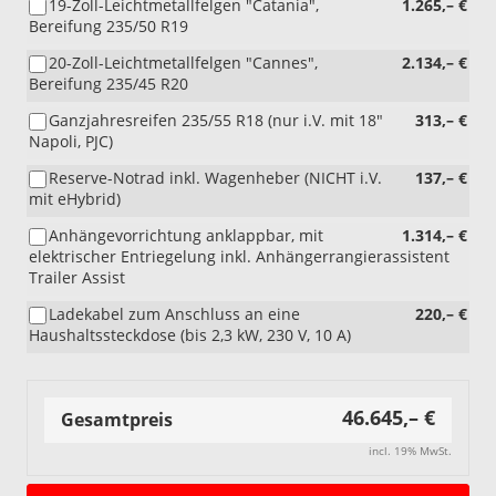
19-Zoll-Leichtmetallfelgen "Catania",
1.265,– €
Bereifung 235/50 R19
20-Zoll-Leichtmetallfelgen "Cannes",
2.134,– €
Bereifung 235/45 R20
Ganzjahresreifen 235/55 R18 (nur i.V. mit 18"
313,– €
Napoli, PJC)
Reserve-Notrad inkl. Wagenheber (NICHT i.V.
137,– €
mit eHybrid)
Anhängevorrichtung anklappbar, mit
1.314,– €
elektrischer Entriegelung inkl. Anhängerrangierassistent
Trailer Assist
Ladekabel zum Anschluss an eine
220,– €
Haushaltssteckdose (bis 2,3 kW, 230 V, 10 A)
46.645,– €
Gesamtpreis
incl. 19% MwSt.