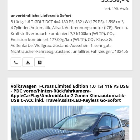
incl. 19% MwSt.
unverbindliche Lieferzeit: Sofort
5-türig, 1.6 T-GDI 7 DCT 4x4 180 PS, 132 kW (179 PS), 1.598 cm³,
4 Zylinder, Automatik, Allrad, Verbrennungsmotor (ICE), Benzin,
Kraftstoffverbrauch kombiniert 7,3 l/100km (WLTP), CO₂-
Emission kombiniert 177.00 g/km (WLTP), CO₂-Klasse G,
Außenfarbe: Wolfgrau, Zustand, Aussehen: 1, sehr gut,
Nichtraucher-Fahrzeug, Zustand: unfallfrei, Fahrzeugnr.: 132456
Wir rufen Sie an
PDF-Datei, Fahrzeugexposé drucken
Drucken, parken oder vergleichen
Volkswagen T-Cross
Limited Edition 1,0 TSI 116 PS DSG
- PDC vorne/hinten-Rückfahrkamera-
AppleCarPlay/AndroidAuto-2 Zonen Klimaautomatik-
USB C-ACC inkl. TravelAssist-LED-Keyless Go-Sofort