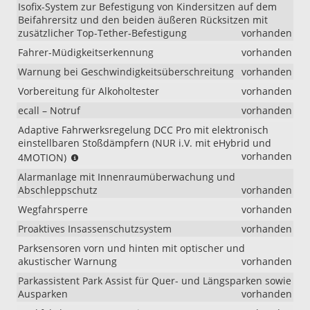
Isofix-System zur Befestigung von Kindersitzen auf dem
Beifahrersitz und den beiden äußeren Rücksitzen mit
zusätzlicher Top-Tether-Befestigung
vorhanden
Fahrer-Müdigkeitserkennung
vorhanden
Warnung bei Geschwindigkeitsüberschreitung
vorhanden
Vorbereitung für Alkoholtester
vorhanden
ecall – Notruf
vorhanden
Adaptive Fahrwerksregelung DCC Pro mit elektronisch
einstellbaren Stoßdämpfern (NUR i.V. mit eHybrid und
(NUR
vorhanden
4MOTION)
i.V.
Alarmanlage mit Innenraumüberwachung und
mit
Abschleppschutz
vorhanden
eHybrid
und
Wegfahrsperre
vorhanden
4MOTION)
Proaktives Insassenschutzsystem
vorhanden
Parksensoren vorn und hinten mit optischer und
akustischer Warnung
vorhanden
Parkassistent Park Assist für Quer- und Längsparken sowie
Ausparken
vorhanden