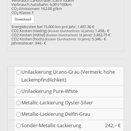
Verbrauch Landstraße:
5,30 l/100km
Verbrauch Autobahn:
6,00 l/100km
CO
-Emissionen:
162,00 g/km
2
CO
-Klasse:
F
2
Download
Energiekosten bei 15.000 km pro Jahr:
1.497,30 €
CO2 Kosten (niedrig)
:
1.458,- €
(Kosten Durchschnitt 10 Jahre)
CO2 Kosten (mittel)
:
3.462,75 €
(Kosten Durchschnitt 10 Jahre)
CO2 Kosten (hoch)
:
5.346,- €
(Kosten Durchschnitt 10 Jahre)
Jahressteuer:
344,- €
Unilackierung Urano-Grau (Vermerk: hohe
Lackempfindlichkeit)
Unilackierung Pure-White
Metallic-Lackierung Oyster-Silver
Metallic-Lackierung Delfin-Grau
Sonder-Metallic-Lackierung
242,– €