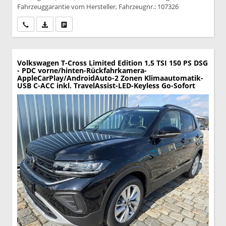
Fahrzeuggarantie vom Hersteller, Fahrzeugnr.: 107326
Wir rufen Sie an
PDF-Datei, Fahrzeugexposé drucken
Drucken, parken oder vergleichen
Volkswagen T-Cross
Limited Edition 1,5 TSI 150 PS DSG
- PDC vorne/hinten-Rückfahrkamera-
AppleCarPlay/AndroidAuto-2 Zonen Klimaautomatik-
USB C-ACC inkl. TravelAssist-LED-Keyless Go-Sofort