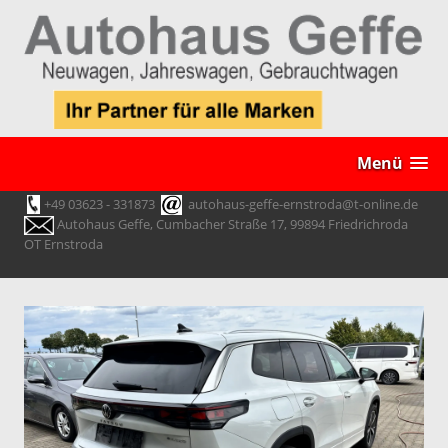
Menü
+49 03623 - 331873
autohaus-geffe-ernstroda@t-online.de
Autohaus Geffe, Cumbacher Straße 17, 99894 Friedrichroda
OT Ernstroda