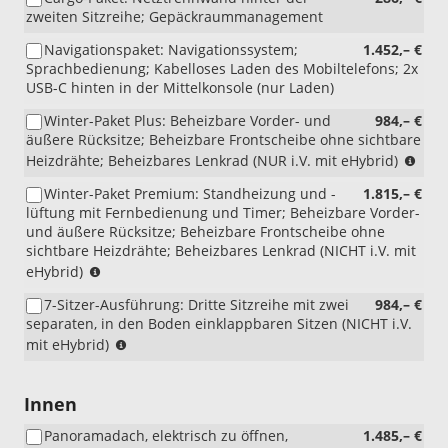
zweiten Sitzreihe; Gepäckraummanagement
Navigationspaket: Navigationssystem;
1.452,– €
Sprachbedienung; Kabelloses Laden des Mobiltelefons; 2x
USB-C hinten in der Mittelkonsole (nur Laden)
Winter-Paket Plus: Beheizbare Vorder- und
984,– €
äußere Rücksitze; Beheizbare Frontscheibe ohne sichtbare
(NU
Heizdrähte; Beheizbares Lenkrad (NUR i.V. mit eHybrid)
i.V.
Winter-Paket Premium: Standheizung und -
1.815,– €
mit
lüftung mit Fernbedienung und Timer; Beheizbare Vorder-
eHyb
und äußere Rücksitze; Beheizbare Frontscheibe ohne
sichtbare Heizdrähte; Beheizbares Lenkrad (NICHT i.V. mit
(NICHT
eHybrid)
i.V.
7-Sitzer-Ausführung: Dritte Sitzreihe mit zwei
984,– €
mit
separaten, in den Boden einklappbaren Sitzen (NICHT i.V.
eHybrid)
(NICHT
mit eHybrid)
i.V.
mit
eHybrid)
Innen
Panoramadach, elektrisch zu öffnen,
1.485,– €