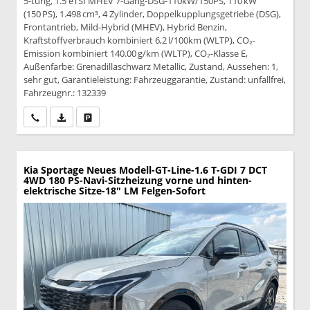
5-türig, 1.5 eTSI MHEV 7-Gang-DSG-110kW/150PS, 110 kW
(150 PS), 1.498 cm³, 4 Zylinder, Doppelkupplungsgetriebe (DSG),
Frontantrieb, Mild-Hybrid (MHEV), Hybrid Benzin,
Kraftstoffverbrauch kombiniert 6,2 l/100km (WLTP), CO₂-
Emission kombiniert 140.00 g/km (WLTP), CO₂-Klasse E,
Außenfarbe: Grenadillaschwarz Metallic, Zustand, Aussehen: 1,
sehr gut, Garantieleistung: Fahrzeuggarantie, Zustand: unfallfrei,
Fahrzeugnr.: 132339
Wir rufen Sie an
PDF-Datei, Fahrzeugexposé drucken
Drucken, parken oder vergleichen
Kia Sportage
Neues Modell-GT-Line-1.6 T-GDI 7 DCT
4WD 180 PS-Navi-Sitzheizung vorne und hinten-
elektrische Sitze-18" LM Felgen-Sofort