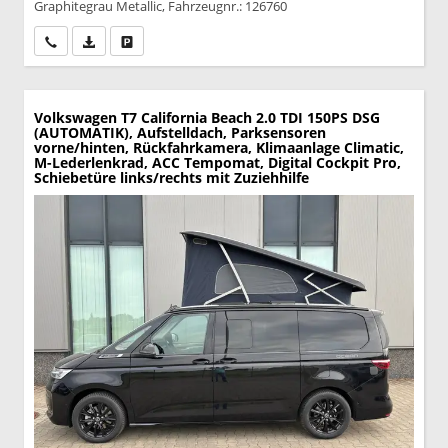
Graphitegrau Metallic, Fahrzeugnr.: 126760
Wir rufen Sie an
PDF-Datei, Fahrzeugexposé drucken
Drucken, parken oder vergleichen
Volkswagen T7 California
Beach 2.0 TDI 150PS DSG
(AUTOMATIK), Aufstelldach, Parksensoren
vorne/hinten, Rückfahrkamera, Klimaanlage Climatic,
M-Lederlenkrad, ACC Tempomat, Digital Cockpit Pro,
Schiebetüre links/rechts mit Zuziehhilfe