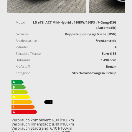
Motor
1.5 eTSI ACT Mild-Hybrid ; 110KW/150PS ; 7-Gang-DSG
(Automatik)
Getriebe
Doppelkupplungsgetriebe (DSG)
Antriebsachse
Frontantrieb
Zylinder
4
Schadstoffklasse
Euro 6 EB
Hubraum
1.498 ccm
Kraftstoff
Benzin
Kategorie
SUV/Geländewagen/Pickup
Verbrauch kombiniert:
6,30 l/100km
Verbrauch Innenstadt:
8,40 l/100km
Verbrauch Stadtrand:
6,10 l/100km