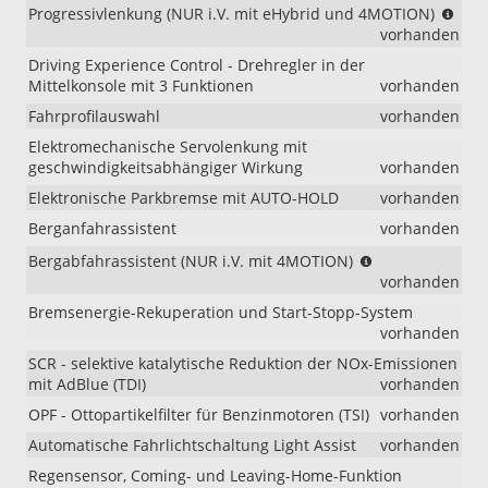
(NU
Progressivlenkung (NUR i.V. mit eHybrid und 4MOTION)
i.V.
vorhanden
mit
Driving Experience Control - Drehregler in der
eHy
Mittelkonsole mit 3 Funktionen
vorhanden
und
4MO
Fahrprofilauswahl
vorhanden
Elektromechanische Servolenkung mit
geschwindigkeitsabhängiger Wirkung
vorhanden
Elektronische Parkbremse mit AUTO-HOLD
vorhanden
Berganfahrassistent
vorhanden
(NUR
Bergabfahrassistent (NUR i.V. mit 4MOTION)
i.V.
vorhanden
mit
Bremsenergie-Rekuperation und Start-Stopp-System
4MOTION)
vorhanden
SCR - selektive katalytische Reduktion der NOx-Emissionen
mit AdBlue (TDI)
vorhanden
OPF - Ottopartikelfilter für Benzinmotoren (TSI)
vorhanden
Automatische Fahrlichtschaltung Light Assist
vorhanden
Regensensor, Coming- und Leaving-Home-Funktion