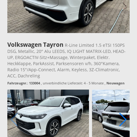
Volkswagen Tayron
R-Line Limited 1.5 eTSI 150PS
DSG, Metallic, 20" Alu LEEDS, IQ LIGHT MATRIX-LED, HEAD-
UP, ERGOACTIV-Sitz+Massage, Winterpaket, Elektr.
Heckklappe, ParkAssist, Parksensoren v/h, 360°Kamera,
Radio 15"/App-Connect, Alarm, Keyless, 3Z-Climatronic,
ACC, Dachreling
Fahrzeugnr.
:
133004
, unverbindliche Lieferzeit: 4 - 5 Monate ,
Neuwagen