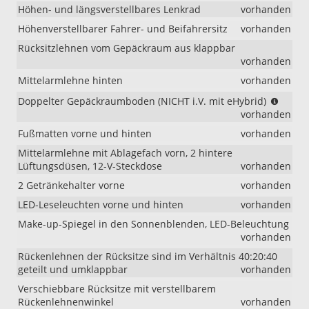
Höhen- und längsverstellbares Lenkrad
vorhanden
Höhenverstellbarer Fahrer- und Beifahrersitz
vorhanden
Rücksitzlehnen vom Gepäckraum aus klappbar
vorhanden
Mittelarmlehne hinten
vorhanden
(NICH
Doppelter Gepäckraumboden (NICHT i.V. mit eHybrid)
i.V.
vorhanden
mit
Fußmatten vorne und hinten
vorhanden
eHybr
Mittelarmlehne mit Ablagefach vorn, 2 hintere
Lüftungsdüsen, 12-V-Steckdose
vorhanden
2 Getränkehalter vorne
vorhanden
LED-Leseleuchten vorne und hinten
vorhanden
Make-up-Spiegel in den Sonnenblenden, LED-Beleuchtung
vorhanden
Rückenlehnen der Rücksitze sind im Verhältnis 40:20:40
geteilt und umklappbar
vorhanden
Verschiebbare Rücksitze mit verstellbarem
Rückenlehnenwinkel
vorhanden