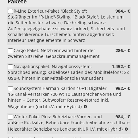
Pakete
R-Line Exterieur-Paket "Black Style":
984,– €
Stoßfänger im "R-Line"-Styling, "Black Style"; Leisten um
die Seitenfenster schwarz; Dachreling schwarz;
Außenspiegelgehäuse schwarz lackiert; Sicherheits- und
schallisolierende Türscheiben, hinten abgedunkelt;
Interieur-Designelemente in Schwarz
Cargo-Paket: Netztrennwand hinter der
286,– €
zweiten Sitzreihe; Gepäckraummanagement
Navigationspaket: Navigationssystem;
1.452,– €
Sprachbedienung; Kabelloses Laden des Mobiltelefons; 2x
USB-C hinten in der Mittelkonsole (nur Laden)
Soundsystem Harman Kardon 10+1: Digitaler
962,– €
16-Kanal-Verstärker 700 W; 10 Lautsprecher vorne und
hinten + Center, Subwoofer; Reserve-Notrad inkl.
(nicht
Wagenheber (nicht i.V. mit eHybrid)
i.V.
Winter-Paket Plus: Beheizbare Vorder- und
984,– €
mit
äußere Rücksitze; Beheizbare Frontscheibe ohne sichtbare
eHybrid)
(NU
Heizdrähte; Beheizbares Lenkrad (NUR i.V. mit eHybrid)
i.V.