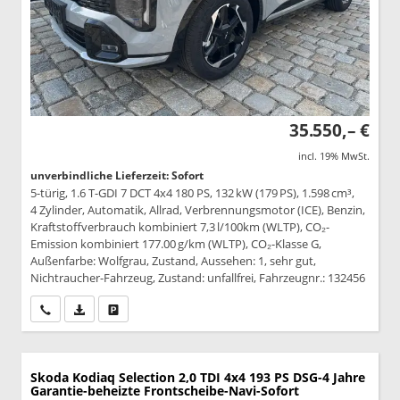
35.550,– €
incl. 19% MwSt.
unverbindliche Lieferzeit: Sofort
5-türig, 1.6 T-GDI 7 DCT 4x4 180 PS, 132 kW (179 PS), 1.598 cm³,
4 Zylinder, Automatik, Allrad, Verbrennungsmotor (ICE), Benzin,
Kraftstoffverbrauch kombiniert 7,3 l/100km (WLTP), CO₂-
Emission kombiniert 177.00 g/km (WLTP), CO₂-Klasse G,
Außenfarbe: Wolfgrau, Zustand, Aussehen: 1, sehr gut,
Nichtraucher-Fahrzeug, Zustand: unfallfrei, Fahrzeugnr.: 132456
Wir rufen Sie an
PDF-Datei, Fahrzeugexposé drucken
Drucken, parken oder vergleichen
Skoda Kodiaq
Selection 2,0 TDI 4x4 193 PS DSG-4 Jahre
Garantie-beheizte Frontscheibe-Navi-Sofort