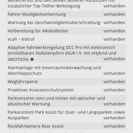
Beifahrersitz und den beiden äußeren Rücksitzen mit
zusätzlicher Top-Tether-Befestigung
vorhanden
Fahrer-Müdigkeitserkennung
vorhanden
Warnung bei Geschwindigkeitsüberschreitung
vorhanden
Vorbereitung für Alkoholtester
vorhanden
ecall – Notruf
vorhanden
Adaptive Fahrwerksregelung DCC Pro mit elektronisch
einstellbaren Stoßdämpfern (NUR i.V. mit eHybrid und
(NUR
vorhanden
4MOTION)
i.V.
Alarmanlage mit Innenraumüberwachung und
mit
Abschleppschutz
vorhanden
eHybrid
und
Wegfahrsperre
vorhanden
4MOTION)
Proaktives Insassenschutzsystem
vorhanden
Parksensoren vorn und hinten mit optischer und
akustischer Warnung
vorhanden
Parkassistent Park Assist für Quer- und Längsparken sowie
Ausparken
vorhanden
Rückfahrkamera Rear Assist
vorhanden