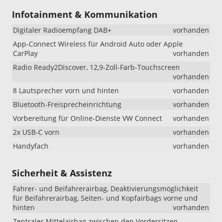
mit
Infotainment & Kommunikation
eHybrid)
Digitaler Radioempfang DAB+
vorhanden
App-Connect Wireless für Android Auto oder Apple
CarPlay
vorhanden
Radio Ready2Discover, 12,9-Zoll-Farb-Touchscreen
vorhanden
8 Lautsprecher vorn und hinten
vorhanden
Bluetooth-Freisprecheinrichtung
vorhanden
Vorbereitung für Online-Dienste VW Connect
vorhanden
2x USB-C vorn
vorhanden
Handyfach
vorhanden
Sicherheit & Assistenz
Fahrer- und Beifahrerairbag, Deaktivierungsmöglichkeit
für Beifahrerairbag, Seiten- und Kopfairbags vorne und
hinten
vorhanden
Zentraler Mittelairbag zwischen den Vordersitzen