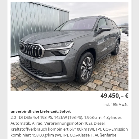
49.450,– €
incl. 19% MwSt.
unverbindliche Lieferzeit: Sofort
2,0 TDI DSG 4x4 193 PS, 142 kW (193 PS), 1.968 cm³, 4 Zylinder,
Automatik, Allrad, Verbrennungsmotor (ICE), Diesel,
Kraftstoffverbrauch kombiniert 6 l/100km (WLTP), CO₂-Emission
kombiniert 158.00 g/km (WLTP), CO₂-Klasse F, Außenfarbe: