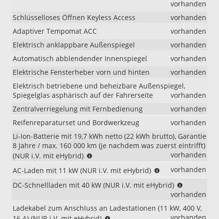
vorhanden
Schlüsselloses Öffnen Keyless Access
vorhanden
Adaptiver Tempomat ACC
vorhanden
Elektrisch anklappbare Außenspiegel
vorhanden
Automatisch abblendender Innenspiegel
vorhanden
Elektrische Fensterheber vorn und hinten
vorhanden
Elektrisch betriebene und beheizbare Außenspiegel,
Spiegelglas asphärisch auf der Fahrerseite
vorhanden
Zentralverriegelung mit Fernbedienung
vorhanden
Reifenreparaturset und Bordwerkzeug
vorhanden
Li-Ion-Batterie mit 19,7 kWh netto (22 kWh brutto), Garantie
8 Jahre / max. 160 000 km (je nachdem was zuerst eintrifft)
(NUR
vorhanden
(NUR i.V. mit eHybrid)
i.V.
(NUR
vorhanden
AC-Laden mit 11 kW (NUR i.V. mit eHybrid)
mit
i.V.
eHybrid)
(NUR
DC-Schnellladen mit 40 kW (NUR i.V. mit eHybrid)
mit
i.V.
vorhanden
eHybrid)
mit
Ladekabel zum Anschluss an Ladestationen (11 kW, 400 V,
eHybrid)
(NUR
vorhanden
16 A) (NUR i.V. mit eHybrid)