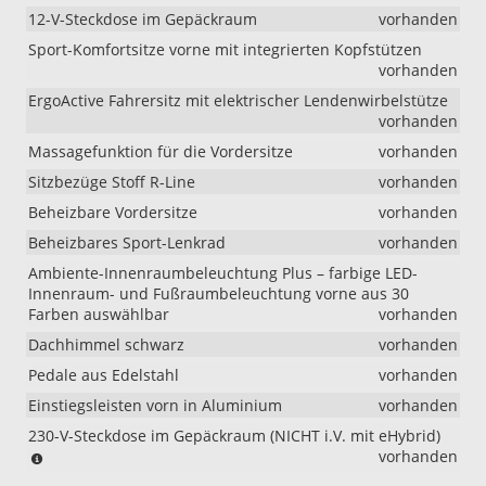
12-V-Steckdose im Gepäckraum
vorhanden
Sport-Komfortsitze vorne mit integrierten Kopfstützen
vorhanden
ErgoActive Fahrersitz mit elektrischer Lendenwirbelstütze
vorhanden
Massagefunktion für die Vordersitze
vorhanden
Sitzbezüge Stoff R-Line
vorhanden
Beheizbare Vordersitze
vorhanden
Beheizbares Sport-Lenkrad
vorhanden
Ambiente-Innenraumbeleuchtung Plus – farbige LED-
Innenraum- und Fußraumbeleuchtung vorne aus 30
Farben auswählbar
vorhanden
Dachhimmel schwarz
vorhanden
Pedale aus Edelstahl
vorhanden
Einstiegsleisten vorn in Aluminium
vorhanden
230-V-Steckdose im Gepäckraum (NICHT i.V. mit eHybrid)
(NICHT
vorhanden
i.V.