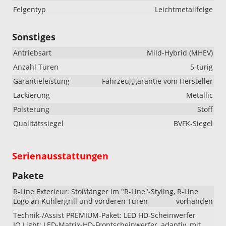
Felgentyp
Leichtmetallfelge
Sonstiges
Antriebsart
Mild-Hybrid (MHEV)
Anzahl Türen
5-türig
Garantieleistung
Fahrzeuggarantie vom Hersteller
Lackierung
Metallic
Polsterung
Stoff
Qualitätssiegel
BVFK-Siegel
Serienausstattungen
Pakete
R-Line Exterieur: Stoßfänger im "R-Line"-Styling, R-Line
Logo an Kühlergrill und vorderen Türen
vorhanden
Technik-/Assist PREMIUM-Paket: LED HD-Scheinwerfer
IQ.Light: LED-Matrix-HD-Frontscheinwerfer, adaptiv, mit