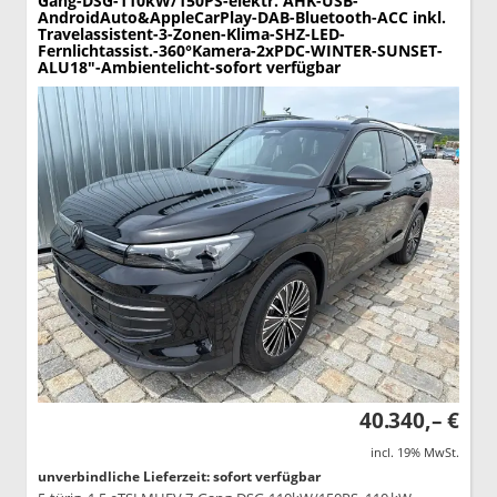
Gang-DSG-110kW/150PS-elektr. AHK-USB-
AndroidAuto&AppleCarPlay-DAB-Bluetooth-ACC inkl.
Travelassistent-3-Zonen-Klima-SHZ-LED-
Fernlichtassist.-360°Kamera-2xPDC-WINTER-SUNSET-
ALU18"-Ambientelicht-sofort verfügbar
40.340,– €
incl. 19% MwSt.
unverbindliche Lieferzeit: sofort verfügbar