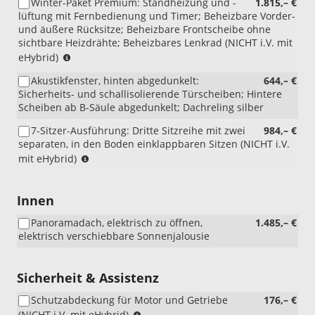
Winter-Paket Premium: Standheizung und -
1.815,– €
mit
lüftung mit Fernbedienung und Timer; Beheizbare Vorder-
eHyb
und äußere Rücksitze; Beheizbare Frontscheibe ohne
sichtbare Heizdrähte; Beheizbares Lenkrad (NICHT i.V. mit
(NICHT
eHybrid)
i.V.
Akustikfenster, hinten abgedunkelt:
644,– €
mit
Sicherheits- und schallisolierende Türscheiben; Hintere
eHybrid)
Scheiben ab B-Säule abgedunkelt; Dachreling silber
7-Sitzer-Ausführung: Dritte Sitzreihe mit zwei
984,– €
separaten, in den Boden einklappbaren Sitzen (NICHT i.V.
(NICHT
mit eHybrid)
i.V.
mit
eHybrid)
Innen
Panoramadach, elektrisch zu öffnen,
1.485,– €
elektrisch verschiebbare Sonnenjalousie
Sicherheit & Assistenz
Schutzabdeckung für Motor und Getriebe
176,– €
(NICHT
(NICHT i.V. mit eHybrid)