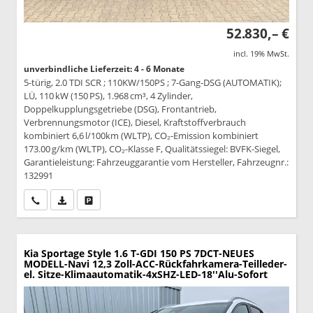
52.830,– €
incl. 19% MwSt.
unverbindliche Lieferzeit: 4 - 6 Monate
5-türig, 2.0 TDI SCR ; 110KW/150PS ; 7-Gang-DSG (AUTOMATIK);
LÜ, 110 kW (150 PS), 1.968 cm³, 4 Zylinder,
Doppelkupplungsgetriebe (DSG), Frontantrieb,
Verbrennungsmotor (ICE), Diesel, Kraftstoffverbrauch
kombiniert 6,6 l/100km (WLTP), CO₂-Emission kombiniert
173.00 g/km (WLTP), CO₂-Klasse F, Qualitätssiegel: BVFK-Siegel,
Garantieleistung: Fahrzeuggarantie vom Hersteller, Fahrzeugnr.:
132991
Wir rufen Sie an
PDF-Datei, Fahrzeugexposé drucken
Drucken, parken oder vergleichen
Kia Sportage
Style 1.6 T-GDI 150 PS 7DCT-NEUES
MODELL-Navi 12,3 Zoll-ACC-Rückfahrkamera-Teilleder-
el. Sitze-Klimaautomatik-4xSHZ-LED-18''Alu-Sofort