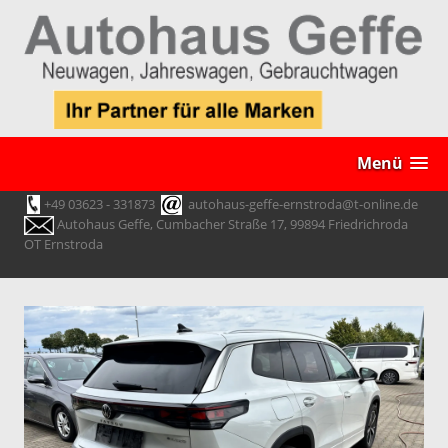
Menü
+49 03623 - 331873
autohaus-geffe-ernstroda@t-online.de
Autohaus Geffe, Cumbacher Straße 17, 99894 Friedrichroda
OT Ernstroda