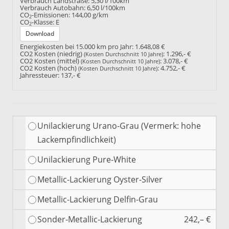
Verbrauch Landstraße:
5,30 l/100km
Verbrauch Autobahn:
6,50 l/100km
CO
-Emissionen:
144,00 g/km
2
CO
-Klasse:
E
2
Download
Energiekosten bei 15.000 km pro Jahr:
1.648,08 €
CO2 Kosten (niedrig)
:
1.296,- €
(Kosten Durchschnitt 10 Jahre)
CO2 Kosten (mittel)
:
3.078,- €
(Kosten Durchschnitt 10 Jahre)
CO2 Kosten (hoch)
:
4.752,- €
(Kosten Durchschnitt 10 Jahre)
Jahressteuer:
137,- €
Unilackierung Urano-Grau (Vermerk: hohe
Lackempfindlichkeit)
Unilackierung Pure-White
Metallic-Lackierung Oyster-Silver
Metallic-Lackierung Delfin-Grau
Sonder-Metallic-Lackierung
242,– €