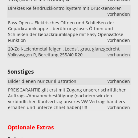
i.V.
Direktes Reifendruckkontrollsystem mit Drucksensoren
mit
vorhanden
eHybrid)
Easy Open – Elektrisches Öffnen und Schließen der
Gepäckraumklappe – berührungsloses Öffnen und
Schließen der Gepäckraumklappe mit Easy Open&Close-
Funktion
vorhanden
20-Zoll-Leichtmetallfelgen „Leeds“, grau, glanzgedreht,
Volkswagen R, Bereifung 255/40 R20
vorhanden
Sonstiges
Bilder dienen nur zur Illustration!
vorhanden
PREISGARANTIE gilt erst mit Zugang unserer schriftlichen
Auftrags-/Annahmebestätigung (nachdem wir den
verbindlichen Kaufvertrag unseres VW-Vertragshändlers
erhalten und unterzeichnet haben) !!!!
vorhanden
Optionale Extras