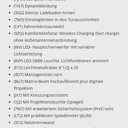
(1N7) Dynamiklenkung
(3GG) Ebener Ladeboden hinten
(7M3) Einstiegleisten in den Türausschnitten
(LV1) Fahrerlebnisauswahl
(9ZQ) Komforttelefonie: Wireless Charging (fast charge)
ohne Außenantennenanbindung
(8IV) LED- Hauptscheinwerfer mit variabler
Lichtverteilung
(8VP) LED-SBBR-Leuchte, Lichtfunktionen animiert
(F15) Leichtmetallräder 8 1/2J x 20
(4D7) Massagesitz(e) vorn
(8G7) Matrix-Beam hochauflösend plus digitale
Projektion
(JX1) Mit Kreuzungsassistent
(1J2) Mit Projektionsleuchte (Spiegel)
(7W7) Mit erweitertem Sicherheitssystem (PreCrash)
(LT2) Mit prädiktiven Speedlimiter (pLIM)
(3CX) Netztrennwand