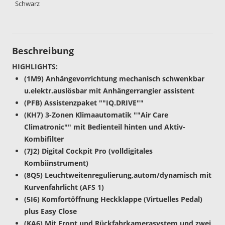
Schwarz
Beschreibung
HIGHLIGHTS:
(1M9) Anhängevorrichtung mechanisch schwenkbar
u.elektr.auslösbar mit Anhängerrangier assistent
(PFB) Assistenzpaket ""IQ.DRIVE""
(KH7) 3-Zonen Klimaautomatik ""Air Care
Climatronic"" mit Bedienteil hinten und Aktiv-
Kombifilter
(7J2) Digital Cockpit Pro (volldigitales
Kombiinstrument)
(8Q5) Leuchtweitenregulierung,autom/dynamisch mit
Kurvenfahrlicht (AFS 1)
(5I6) Komfortöffnung Heckklappe (Virtuelles Pedal)
plus Easy Close
(KA6) Mit Front und Rückfahrkamerasystem und zwei