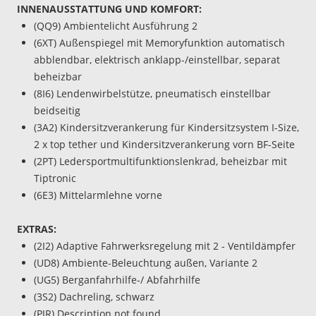
INNENAUSSTATTUNG UND KOMFORT:
(QQ9) Ambientelicht Ausführung 2
(6XT) Außenspiegel mit Memoryfunktion automatisch
abblendbar, elektrisch anklapp-/einstellbar, separat
beheizbar
(8I6) Lendenwirbelstütze, pneumatisch einstellbar
beidseitig
(3A2) Kindersitzverankerung für Kindersitzsystem I-Size,
2 x top tether und Kindersitzverankerung vorn BF-Seite
(2PT) Ledersportmultifunktionslenkrad, beheizbar mit
Tiptronic
(6E3) Mittelarmlehne vorne
EXTRAS:
(2I2) Adaptive Fahrwerksregelung mit 2 - Ventildämpfer
(UD8) Ambiente-Beleuchtung außen, Variante 2
(UG5) Berganfahrhilfe-/ Abfahrhilfe
(3S2) Dachreling, schwarz
(PJR) Description not found