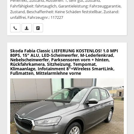
Perleffekt, Zustand, Aussehen: 1, sehr gut, Zustand,
Fahrfähigkeit: fahrtauglich, Garantieleistung: Fahrzeuggarantie,
Zustand, Beschaffenheit: Keine Schäden feststellbar, Zustand:
unfallfrei, Fahrzeugnr.: 117227
Wir rufen Sie an
PDF-Datei, Fahrzeugexposé drucken
Drucken, parken oder vergleichen
Skoda Fabia
Classic LIEFERUNG KOSTENLOS! 1.0 MPI
80PS, 15" ALU, LED-Scheinwerfer, M-Lederlenkrad,
Nebelscheinwerfer, Parksensoren vorn + hinten,
Rückfahrkamera, Sitzheizung, Tempomat,
Klimaanlage, Infotainment 8"+Wireless SmartLink,
Fußmatten, Mittelarmlehne vorne