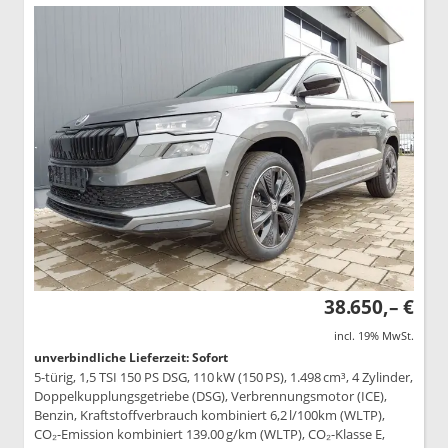
38.650,– €
incl. 19% MwSt.
unverbindliche Lieferzeit: Sofort
5-türig, 1,5 TSI 150 PS DSG, 110 kW (150 PS), 1.498 cm³, 4 Zylinder,
Doppelkupplungsgetriebe (DSG), Verbrennungsmotor (ICE),
Benzin, Kraftstoffverbrauch kombiniert 6,2 l/100km (WLTP),
CO₂-Emission kombiniert 139.00 g/km (WLTP), CO₂-Klasse E,