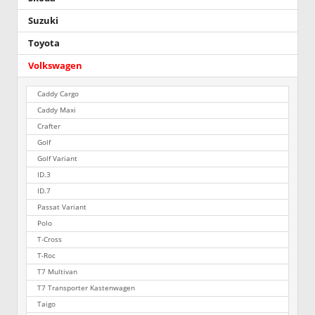
Suzuki
Toyota
Volkswagen
Caddy Cargo
Caddy Maxi
Crafter
Golf
Golf Variant
ID.3
ID.7
Passat Variant
Polo
T-Cross
T-Roc
T7 Multivan
T7 Transporter Kastenwagen
Taigo