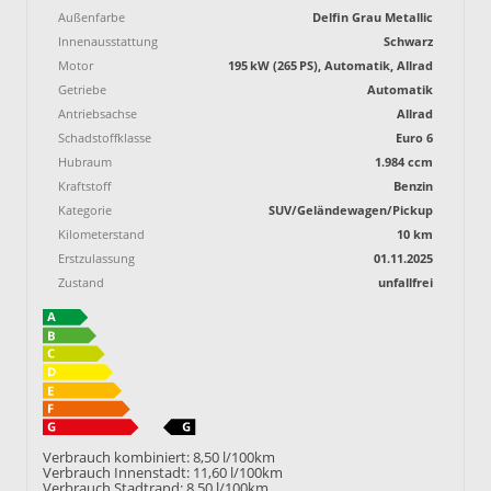
Außenfarbe
Delfin Grau Metallic
Innenausstattung
Schwarz
Motor
195 kW (265 PS), Automatik, Allrad
Getriebe
Automatik
Antriebsachse
Allrad
Schadstoffklasse
Euro 6
Hubraum
1.984 ccm
Kraftstoff
Benzin
Kategorie
SUV/Geländewagen/Pickup
Kilometerstand
10 km
Erstzulassung
01.11.2025
Zustand
unfallfrei
Verbrauch kombiniert:
8,50 l/100km
Verbrauch Innenstadt:
11,60 l/100km
Verbrauch Stadtrand:
8,50 l/100km