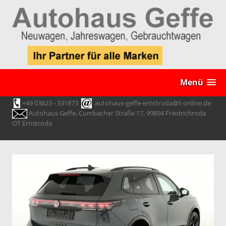
Menü
+49 03623 - 331873
autohaus-geffe-ernstroda@t-online.de
Autohaus Geffe, Cumbacher Straße 17, 99894 Friedrichroda
OT Ernstroda