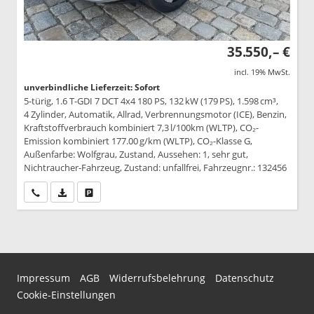
35.550,– €
incl. 19% MwSt.
unverbindliche Lieferzeit: Sofort
5-türig, 1.6 T-GDI 7 DCT 4x4 180 PS, 132 kW (179 PS), 1.598 cm³,
4 Zylinder, Automatik, Allrad, Verbrennungsmotor (ICE), Benzin,
Kraftstoffverbrauch kombiniert 7,3 l/100km (WLTP), CO₂-
Emission kombiniert 177.00 g/km (WLTP), CO₂-Klasse G,
Außenfarbe: Wolfgrau, Zustand, Aussehen: 1, sehr gut,
Nichtraucher-Fahrzeug, Zustand: unfallfrei, Fahrzeugnr.: 132456
Wir rufen Sie an
PDF-Datei, Fahrzeugexposé drucken
Drucken, parken oder vergleichen
Impressum
AGB
Widerrufsbelehrung
Datenschutz
Cookie-Einstellungen