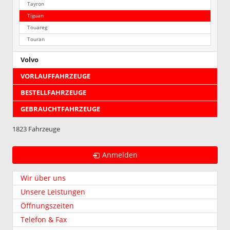
Tayron
Tiguan
Touareg
Touran
Volvo
VORLAUFFAHRZEUGE
BESTELLFAHRZEUGE
GEBRAUCHTFAHRZEUGE
1823 Fahrzeuge
Anmelden
Wir über uns
Unsere Leistungen
Öffnungszeiten
Telefon & Fax