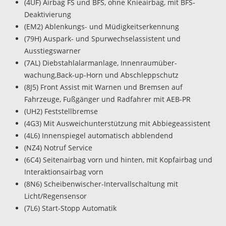
(4UF) Airbag FS und BFS, ohne Knieairbag, mit BFS-
Deaktivierung
(EM2) Ablenkungs- und Müdigkeitserkennung
(79H) Auspark- und Spurwechselassistent und
Ausstiegswarner
(7AL) Diebstahlalarmanlage, Innenraumüber-
wachung,Back-up-Horn und Abschleppschutz
(8J5) Front Assist mit Warnen und Bremsen auf
Fahrzeuge, Fußgänger und Radfahrer mit AEB-PR
(UH2) Feststellbremse
(4G3) Mit Ausweichunterstützung mit Abbiegeassistent
(4L6) Innenspiegel automatisch abblendend
(NZ4) Notruf Service
(6C4) Seitenairbag vorn und hinten, mit Kopfairbag und
Interaktionsairbag vorn
(8N6) Scheibenwischer-Intervallschaltung mit
Licht/Regensensor
(7L6) Start-Stopp Automatik