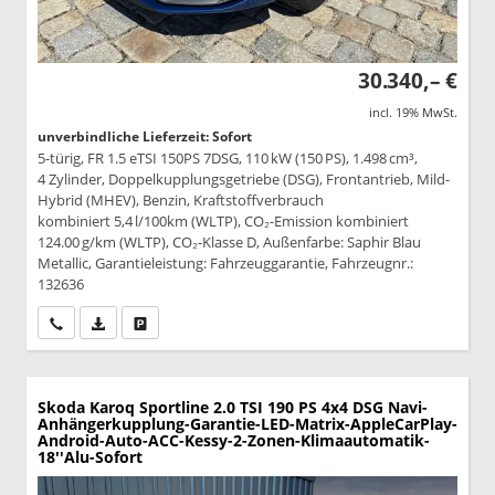
30.340,– €
incl. 19% MwSt.
unverbindliche Lieferzeit: Sofort
5-türig, FR 1.5 eTSI 150PS 7DSG, 110 kW (150 PS), 1.498 cm³,
4 Zylinder, Doppelkupplungsgetriebe (DSG), Frontantrieb, Mild-
Hybrid (MHEV), Benzin, Kraftstoffverbrauch
kombiniert 5,4 l/100km (WLTP), CO₂-Emission kombiniert
124.00 g/km (WLTP), CO₂-Klasse D, Außenfarbe: Saphir Blau
Metallic, Garantieleistung: Fahrzeuggarantie, Fahrzeugnr.:
132636
Wir rufen Sie an
PDF-Datei, Fahrzeugexposé drucken
Drucken, parken oder vergleichen
Skoda Karoq
Sportline 2.0 TSI 190 PS 4x4 DSG Navi-
Anhängerkupplung-Garantie-LED-Matrix-AppleCarPlay-
Android-Auto-ACC-Kessy-2-Zonen-Klimaautomatik-
18''Alu-Sofort