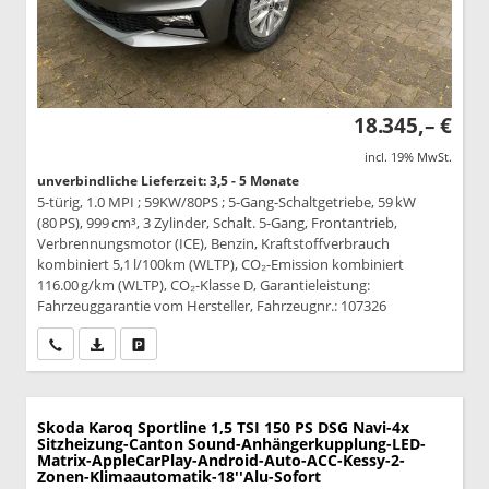
18.345,– €
incl. 19% MwSt.
unverbindliche Lieferzeit: 3,5 - 5 Monate
5-türig, 1.0 MPI ; 59KW/80PS ; 5-Gang-Schaltgetriebe, 59 kW
(80 PS), 999 cm³, 3 Zylinder, Schalt. 5-Gang, Frontantrieb,
Verbrennungsmotor (ICE), Benzin, Kraftstoffverbrauch
kombiniert 5,1 l/100km (WLTP), CO₂-Emission kombiniert
116.00 g/km (WLTP), CO₂-Klasse D, Garantieleistung:
Fahrzeuggarantie vom Hersteller, Fahrzeugnr.: 107326
Wir rufen Sie an
PDF-Datei, Fahrzeugexposé drucken
Drucken, parken oder vergleichen
Skoda Karoq
Sportline 1,5 TSI 150 PS DSG Navi-4x
Sitzheizung-Canton Sound-Anhängerkupplung-LED-
Matrix-AppleCarPlay-Android-Auto-ACC-Kessy-2-
Zonen-Klimaautomatik-18''Alu-Sofort