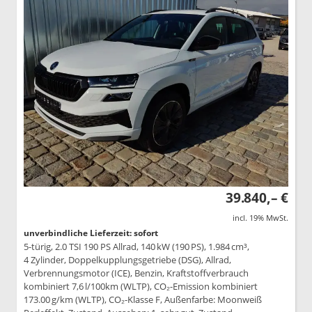
39.840,– €
incl. 19% MwSt.
unverbindliche Lieferzeit: sofort
5-türig, 2.0 TSI 190 PS Allrad, 140 kW (190 PS), 1.984 cm³,
4 Zylinder, Doppelkupplungsgetriebe (DSG), Allrad,
Verbrennungsmotor (ICE), Benzin, Kraftstoffverbrauch
kombiniert 7,6 l/100km (WLTP), CO₂-Emission kombiniert
173.00 g/km (WLTP), CO₂-Klasse F, Außenfarbe: Moonweiß