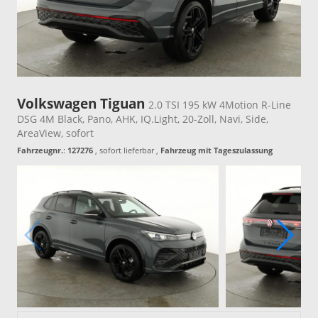
Volkswagen Tiguan
2.0 TSI 195 kW 4Motion R-Line
DSG 4M Black, Pano, AHK, IQ.Light, 20-Zoll, Navi, Side,
AreaView, sofort
Fahrzeugnr.
:
127276
,
sofort lieferbar
,
Fahrzeug mit Tageszulassung