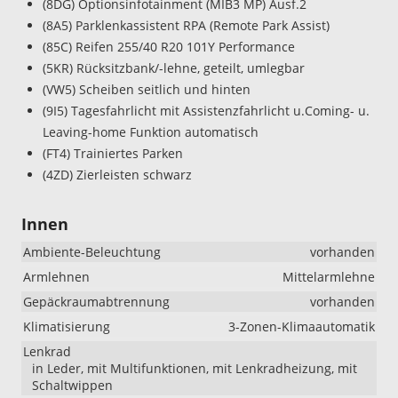
(8DG) Optionsinfotainment (MIB3 MP) Ausf.2
(8A5) Parklenkassistent RPA (Remote Park Assist)
(85C) Reifen 255/40 R20 101Y Performance
(5KR) Rücksitzbank/-lehne, geteilt, umlegbar
(VW5) Scheiben seitlich und hinten
(9I5) Tagesfahrlicht mit Assistenzfahrlicht u.Coming- u.
Leaving-home Funktion automatisch
(FT4) Trainiertes Parken
(4ZD) Zierleisten schwarz
Innen
Ambiente-Beleuchtung
vorhanden
Armlehnen
Mittelarmlehne
Gepäckraumabtrennung
vorhanden
Klimatisierung
3-Zonen-Klimaautomatik
Lenkrad
in Leder, mit Multifunktionen, mit Lenkradheizung, mit
Schaltwippen