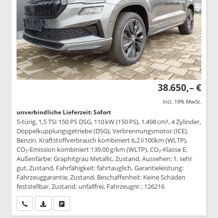
38.650,– €
incl. 19% MwSt.
unverbindliche Lieferzeit: Sofort
5-türig, 1,5 TSI 150 PS DSG, 110 kW (150 PS), 1.498 cm³, 4 Zylinder,
Doppelkupplungsgetriebe (DSG), Verbrennungsmotor (ICE),
Benzin, Kraftstoffverbrauch kombiniert 6,2 l/100km (WLTP),
CO₂-Emission kombiniert 139.00 g/km (WLTP), CO₂-Klasse E,
Außenfarbe: Graphitgrau Metallic, Zustand, Aussehen: 1, sehr
gut, Zustand, Fahrfähigkeit: fahrtauglich, Garantieleistung:
Fahrzeuggarantie, Zustand, Beschaffenheit: Keine Schäden
feststellbar, Zustand: unfallfrei, Fahrzeugnr.: 126216
Wir rufen Sie an
PDF-Datei, Fahrzeugexposé drucken
Drucken, parken oder vergleichen