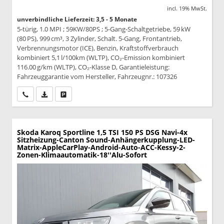
incl. 19% MwSt.
unverbindliche Lieferzeit: 3,5 - 5 Monate
5-türig, 1.0 MPI ; 59KW/80PS ; 5-Gang-Schaltgetriebe, 59 kW
(80 PS), 999 cm³, 3 Zylinder, Schalt. 5-Gang, Frontantrieb,
Verbrennungsmotor (ICE), Benzin, Kraftstoffverbrauch
kombiniert 5,1 l/100km (WLTP), CO₂-Emission kombiniert
116.00 g/km (WLTP), CO₂-Klasse D, Garantieleistung:
Fahrzeuggarantie vom Hersteller, Fahrzeugnr.: 107326
Wir rufen Sie an
PDF-Datei, Fahrzeugexposé drucken
Drucken, parken oder vergleichen
Skoda Karoq
Sportline 1,5 TSI 150 PS DSG Navi-4x
Sitzheizung-Canton Sound-Anhängerkupplung-LED-
Matrix-AppleCarPlay-Android-Auto-ACC-Kessy-2-
Zonen-Klimaautomatik-18''Alu-Sofort