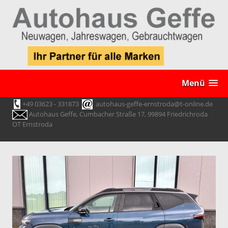
Menü
+49 03623 - 331873
autohaus-geffe-ernstroda@t-online.de
Autohaus Geffe, Cumbacher Straße 17, 99894 Friedrichroda
OT Ernstroda