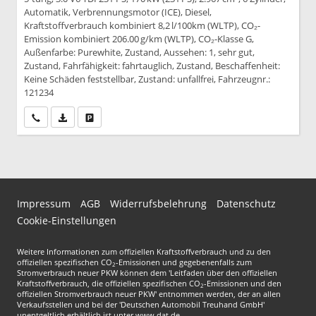
Automatik, Verbrennungsmotor (ICE), Diesel,
Kraftstoffverbrauch kombiniert 8,2 l/100km (WLTP), CO₂-
Emission kombiniert 206.00 g/km (WLTP), CO₂-Klasse G,
Außenfarbe: Purewhite, Zustand, Aussehen: 1, sehr gut,
Zustand, Fahrfähigkeit: fahrtauglich, Zustand, Beschaffenheit:
Keine Schäden feststellbar, Zustand: unfallfrei, Fahrzeugnr.:
121234
Wir rufen Sie an
PDF-Datei, Fahrzeugexposé drucken
Drucken, parken oder vergleichen
Impressum
AGB
Widerrufsbelehrung
Datenschutz
Cookie-Einstellungen
Weitere Informationen zum offiziellen Kraftstoffverbrauch und zu den
offiziellen spezifischen CO
-Emissionen und gegebenenfalls zum
2
Stromverbrauch neuer PKW können dem 'Leitfaden über den offiziellen
Kraftstoffverbrauch, die offiziellen spezifischen CO
-Emissionen und den
2
offiziellen Stromverbrauch neuer PKW' entnommen werden, der an allen
Verkaufsstellen und bei der 'Deutschen Automobil Treuhand GmbH'
unentgeltlich erhältlich ist unter www.dat.de.