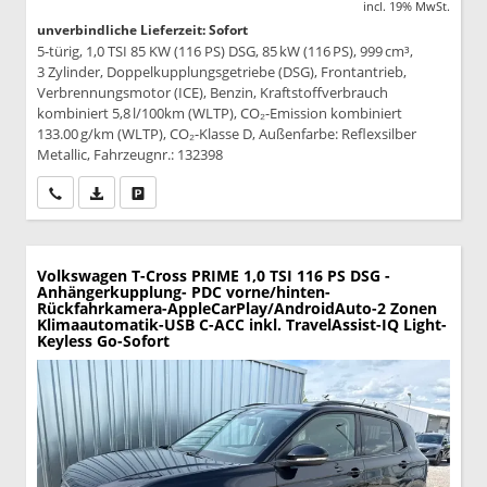
incl. 19% MwSt.
unverbindliche Lieferzeit: Sofort
5-türig, 1,0 TSI 85 KW (116 PS) DSG, 85 kW (116 PS), 999 cm³,
3 Zylinder, Doppelkupplungsgetriebe (DSG), Frontantrieb,
Verbrennungsmotor (ICE), Benzin, Kraftstoffverbrauch
kombiniert 5,8 l/100km (WLTP), CO₂-Emission kombiniert
133.00 g/km (WLTP), CO₂-Klasse D, Außenfarbe: Reflexsilber
Metallic, Fahrzeugnr.: 132398
Wir rufen Sie an
PDF-Datei, Fahrzeugexposé drucken
Drucken, parken oder vergleichen
Volkswagen T-Cross
PRIME 1,0 TSI 116 PS DSG -
Anhängerkupplung- PDC vorne/hinten-
Rückfahrkamera-AppleCarPlay/AndroidAuto-2 Zonen
Klimaautomatik-USB C-ACC inkl. TravelAssist-IQ Light-
Keyless Go-Sofort