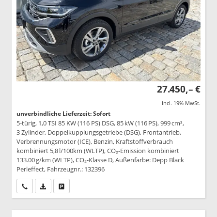
27.450,– €
incl. 19% MwSt.
unverbindliche Lieferzeit: Sofort
5-türig, 1,0 TSI 85 KW (116 PS) DSG, 85 kW (116 PS), 999 cm³,
3 Zylinder, Doppelkupplungsgetriebe (DSG), Frontantrieb,
Verbrennungsmotor (ICE), Benzin, Kraftstoffverbrauch
kombiniert 5,8 l/100km (WLTP), CO₂-Emission kombiniert
133.00 g/km (WLTP), CO₂-Klasse D, Außenfarbe: Depp Black
Perleffect, Fahrzeugnr.: 132396
Wir rufen Sie an
PDF-Datei, Fahrzeugexposé drucken
Drucken, parken oder vergleichen