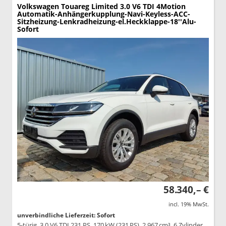
Volkswagen Touareg
Limited 3.0 V6 TDI 4Motion
Automatik-Anhängerkupplung-Navi-Keyless-ACC-
Sitzheizung-Lenkradheizung-el.Heckklappe-18''Alu-
Sofort
58.340,– €
incl. 19% MwSt.
unverbindliche Lieferzeit: Sofort
5-türig, 3.0 V6 TDI 231 PS, 170 kW (231 PS), 2.967 cm³, 6 Zylinder,