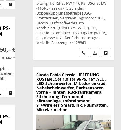
5-türig, 1,0 TSI 85 KW (116 PS) DSG, 85 kW
fen Sie an
PDF-Datei, Fahrzeugexposé drucken
Drucken, parken oder vergleichen
(116 PS), 999 cm³, 3 Zylinder,
Doppelkupplungsgetriebe (DSG),
Frontantrieb, Verbrennungsmotor (ICE),
Benzin, Kraftstoffverbrauch
 PS-
kombiniert 5,8 l/100km (WLTP), CO₂-
M
Emission kombiniert 133.00 g/km (WLTP),
CO₂-Klasse D, Außenfarbe: Rauchgrau
Metallic, Fahrzeugnr.: 128840
50,– €
Wir rufen Sie an
PDF-Datei, Fahrzeu
Drucken, park
 19% MwSt.
 g/km
ussehen:
Skoda Fabia
Classic LIEFERUNG
nr.:
KOSTENLOS! 1.0 TSI 95PS, 15" ALU,
LED-Scheinwerfer, M-Lederlenkrad,
Nebelscheinwerfer, Parksensoren
vorne + hinten, Rückfahrkamera,
fen Sie an
PDF-Datei, Fahrzeugexposé drucken
Drucken, parken oder vergleichen
Sitzheizung, Tempomat,
Klimaanlage, Infotainment
8"+Wireless SmartLink, Fußmatten,
Mittelarmlehne
 PS-
M