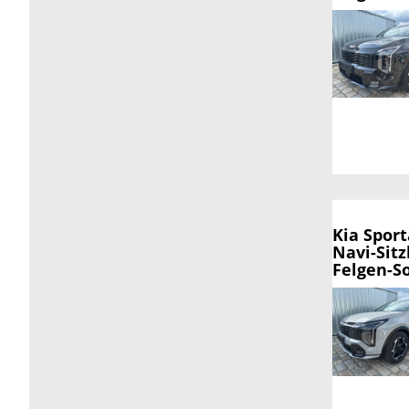
Kia Spor
Navi-Sitz
Felgen-So