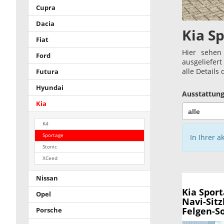
Cupra
Dacia
Kia S
Fiat
Hier sehen
Ford
ausgeliefer
alle Details
Futura
Hyundai
Ausstattung
Kia
K4
Sportage
In Ihrer a
Stonic
XCeed
Nissan
Kia Spor
Opel
Navi-Sitz
Felgen-So
Porsche