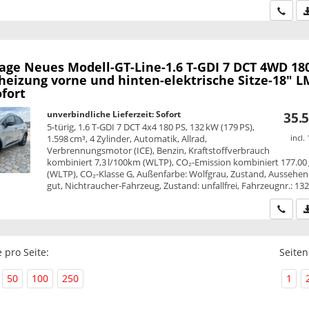
Wir ru
tage
Neues Modell-GT-Line-1.6 T-GDI 7 DCT 4WD 180
heizung vorne und hinten-elektrische Sitze-18" L
fort
unverbindliche Lieferzeit: Sofort
35.5
5-türig, 1.6 T-GDI 7 DCT 4x4 180 PS, 132 kW (179 PS),
1.598 cm³, 4 Zylinder, Automatik, Allrad,
incl.
Verbrennungsmotor (ICE), Benzin, Kraftstoffverbrauch
kombiniert 7,3 l/100km (WLTP), CO₂-Emission kombiniert 177.00
(WLTP), CO₂-Klasse G, Außenfarbe: Wolfgrau, Zustand, Aussehen:
gut, Nichtraucher-Fahrzeug, Zustand: unfallfrei, Fahrzeugnr.: 13
Wir ru
 pro Seite:
Seiten
50
100
250
1