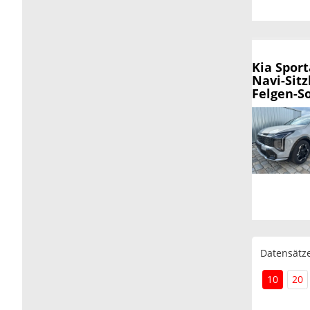
Kia Spor
Navi-Sitz
Felgen-So
Datensätze
10
20