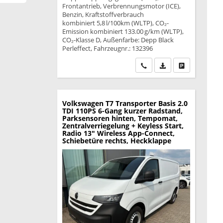
Frontantrieb, Verbrennungsmotor (ICE),
Benzin, Kraftstoffverbrauch
kombiniert 5,8 l/100km (WLTP), CO₂-
Emission kombiniert 133.00 g/km (WLTP),
CO₂-Klasse D, Außenfarbe: Depp Black
Perleffect, Fahrzeugnr.: 132396
Wir rufen Sie an
PDF-Datei, Fahrzeu
Drucken, park
Volkswagen T7 Transporter
Basis 2.0
TDI 110PS 6-Gang kurzer Radstand,
Parksensoren hinten, Tempomat,
Zentralverriegelung + Keyless Start,
Radio 13" Wireless App-Connect,
Schiebetüre rechts, Heckklappe