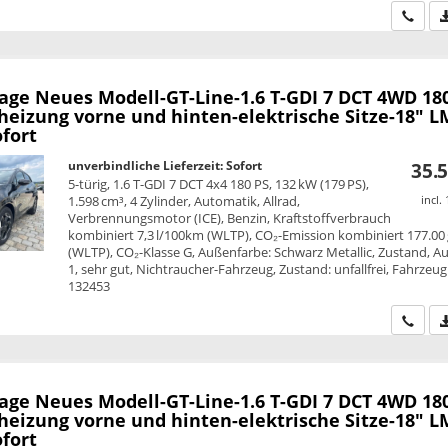
Wir ru
tage
Neues Modell-GT-Line-1.6 T-GDI 7 DCT 4WD 180
heizung vorne und hinten-elektrische Sitze-18" L
fort
unverbindliche Lieferzeit: Sofort
35.5
5-türig, 1.6 T-GDI 7 DCT 4x4 180 PS, 132 kW (179 PS),
1.598 cm³, 4 Zylinder, Automatik, Allrad,
incl.
Verbrennungsmotor (ICE), Benzin, Kraftstoffverbrauch
kombiniert 7,3 l/100km (WLTP), CO₂-Emission kombiniert 177.00
(WLTP), CO₂-Klasse G, Außenfarbe: Schwarz Metallic, Zustand, A
1, sehr gut, Nichtraucher-Fahrzeug, Zustand: unfallfrei, Fahrzeug
132453
Wir ru
tage
Neues Modell-GT-Line-1.6 T-GDI 7 DCT 4WD 180
heizung vorne und hinten-elektrische Sitze-18" L
fort