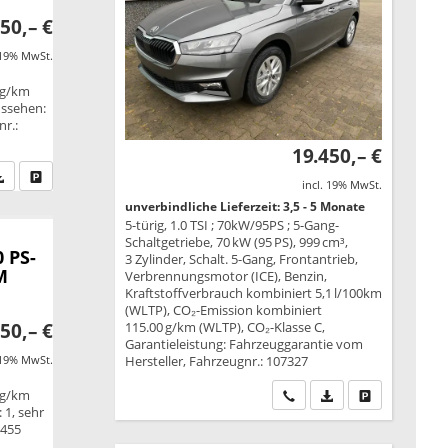
50,– €
 19% MwSt.
 g/km
ussehen:
nr.:
19.450,– €
fen Sie an
PDF-Datei, Fahrzeugexposé drucken
Drucken, parken oder vergleichen
incl. 19% MwSt.
unverbindliche Lieferzeit: 3,5 - 5 Monate
5-türig, 1.0 TSI ; 70kW/95PS ; 5-Gang-
Schaltgetriebe, 70 kW (95 PS), 999 cm³,
 PS-
3 Zylinder, Schalt. 5-Gang, Frontantrieb,
M
Verbrennungsmotor (ICE), Benzin,
Kraftstoffverbrauch kombiniert 5,1 l/100km
(WLTP), CO₂-Emission kombiniert
115.00 g/km (WLTP), CO₂-Klasse C,
50,– €
Garantieleistung: Fahrzeuggarantie vom
Hersteller, Fahrzeugnr.: 107327
 19% MwSt.
Wir rufen Sie an
PDF-Datei, Fahrzeu
Drucken, park
 g/km
 1, sehr
2455