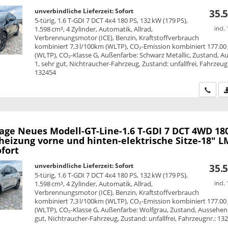
unverbindliche Lieferzeit: Sofort
35.5
5-türig, 1.6 T-GDI 7 DCT 4x4 180 PS, 132 kW (179 PS),
1.598 cm³, 4 Zylinder, Automatik, Allrad,
incl.
Verbrennungsmotor (ICE), Benzin, Kraftstoffverbrauch
kombiniert 7,3 l/100km (WLTP), CO₂-Emission kombiniert 177.00
(WLTP), CO₂-Klasse G, Außenfarbe: Schwarz Metallic, Zustand, A
1, sehr gut, Nichtraucher-Fahrzeug, Zustand: unfallfrei, Fahrzeug
132454
Wir ru
tage
Neues Modell-GT-Line-1.6 T-GDI 7 DCT 4WD 180
heizung vorne und hinten-elektrische Sitze-18" L
fort
unverbindliche Lieferzeit: Sofort
35.5
5-türig, 1.6 T-GDI 7 DCT 4x4 180 PS, 132 kW (179 PS),
1.598 cm³, 4 Zylinder, Automatik, Allrad,
incl.
Verbrennungsmotor (ICE), Benzin, Kraftstoffverbrauch
kombiniert 7,3 l/100km (WLTP), CO₂-Emission kombiniert 177.00
(WLTP), CO₂-Klasse G, Außenfarbe: Wolfgrau, Zustand, Aussehen:
gut, Nichtraucher-Fahrzeug, Zustand: unfallfrei, Fahrzeugnr.: 13