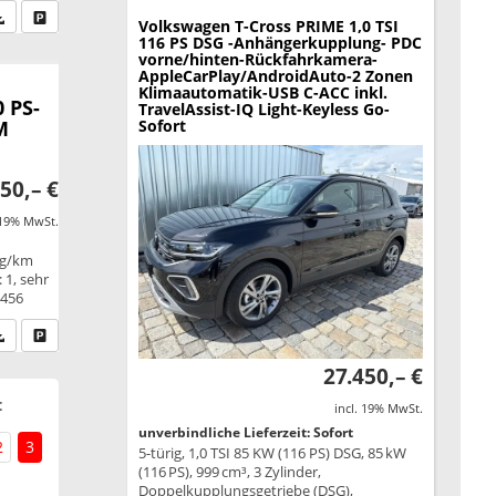
fen Sie an
PDF-Datei, Fahrzeugexposé drucken
Drucken, parken oder vergleichen
Volkswagen T-Cross
PRIME 1,0 TSI
116 PS DSG -Anhängerkupplung- PDC
vorne/hinten-Rückfahrkamera-
AppleCarPlay/AndroidAuto-2 Zonen
Klimaautomatik-USB C-ACC inkl.
 PS-
TravelAssist-IQ Light-Keyless Go-
M
Sofort
50,– €
 19% MwSt.
 g/km
 1, sehr
2456
fen Sie an
PDF-Datei, Fahrzeugexposé drucken
Drucken, parken oder vergleichen
27.450,– €
:
incl. 19% MwSt.
unverbindliche Lieferzeit: Sofort
2
3
5-türig, 1,0 TSI 85 KW (116 PS) DSG, 85 kW
(116 PS), 999 cm³, 3 Zylinder,
Doppelkupplungsgetriebe (DSG),