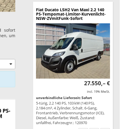
Fiat Ducato
L5H2 Van Maxi 2.2 140
PS-Tempomat-Limiter-Kurvenlicht-
NSW-ZVmitFunk-Sofort
 sofort
amen, um
27.550,– €
incl. 19% MwSt.
unverbindliche Lieferzeit: Sofort
5-türig, 2.2 140 PS, 103 kW (140 PS),
2.184 cm³, 4 Zylinder, Schalt. 6-Gang,
 PS-
Frontantrieb, Verbrennungsmotor (ICE),
M
Diesel, Außenfarbe: Weiß, Zustand:
unfallfrei, Fahrzeugnr.: 120970