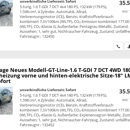
unverbindliche Lieferzeit: Sofort
35.5
5-türig, 1.6 T-GDI 7 DCT 4x4 180 PS, 132 kW (179 PS),
1.598 cm³, 4 Zylinder, Automatik, Allrad,
incl.
Verbrennungsmotor (ICE), Benzin, Kraftstoffverbrauch
kombiniert 7,3 l/100km (WLTP), CO₂-Emission kombiniert 177.00
(WLTP), CO₂-Klasse G, Außenfarbe: Pentagrau Metallic, Zustand,
Aussehen: 1, sehr gut, Nichtraucher-Fahrzeug, Zustand: unfallfrei
Fahrzeugnr.: 132450
Wir ru
tage
Neues Modell-GT-Line-1.6 T-GDI 7 DCT 4WD 180
heizung vorne und hinten-elektrische Sitze-18" L
fort
unverbindliche Lieferzeit: Sofort
35.5
5-türig, 1.6 T-GDI 7 DCT 4x4 180 PS, 132 kW (179 PS),
1.598 cm³, 4 Zylinder, Automatik, Allrad,
incl.
Verbrennungsmotor (ICE), Benzin, Kraftstoffverbrauch
kombiniert 7,3 l/100km (WLTP), CO₂-Emission kombiniert 177.00
(WLTP), CO₂-Klasse G, Außenfarbe: Experiencegrün Metallic, Zus
Aussehen: 1, sehr gut, Nichtraucher-Fahrzeug, Zustand: unfallfrei
Fahrzeugnr.: 132452