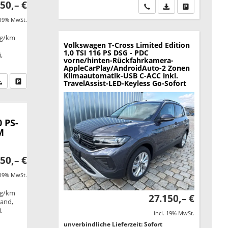
50,– €
Wir rufen Sie an
PDF-Datei, Fahrzeu
Drucken, park
 19% MwSt.
 g/km
Volkswagen T-Cross
Limited Edition
1,0 TSI 116 PS DSG - PDC
,
vorne/hinten-Rückfahrkamera-
AppleCarPlay/AndroidAuto-2 Zonen
Klimaautomatik-USB C-ACC inkl.
fen Sie an
PDF-Datei, Fahrzeugexposé drucken
Drucken, parken oder vergleichen
TravelAssist-LED-Keyless Go-Sofort
 PS-
M
50,– €
 19% MwSt.
 g/km
27.150,– €
tand,
,
incl. 19% MwSt.
unverbindliche Lieferzeit: Sofort