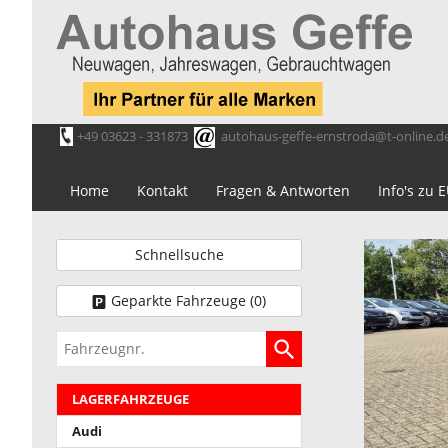
+49 03623 - 331873
autohaus-geffe-ernstroda@t-online.d
Home
Kontakt
Fragen & Antworten
Info's zu
Schnellsuche
Geparkte Fahrzeuge (
0
)
Fahrzeugnr.
LAGERFAHRZEUGE
Audi