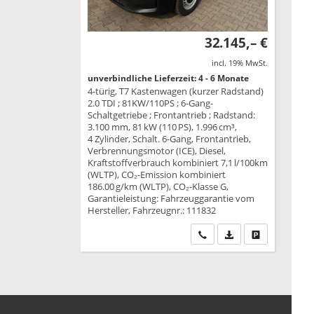
32.145,– €
incl. 19% MwSt.
unverbindliche Lieferzeit: 4 - 6 Monate
4-türig, T7 Kastenwagen (kurzer Radstand)
2.0 TDI ; 81KW/110PS ; 6-Gang-
Schaltgetriebe ; Frontantrieb ; Radstand:
3.100 mm, 81 kW (110 PS), 1.996 cm³,
4 Zylinder, Schalt. 6-Gang, Frontantrieb,
Verbrennungsmotor (ICE), Diesel,
Kraftstoffverbrauch kombiniert 7,1 l/100km
(WLTP), CO₂-Emission kombiniert
186.00 g/km (WLTP), CO₂-Klasse G,
Garantieleistung: Fahrzeuggarantie vom
Hersteller, Fahrzeugnr.: 111832
Wir rufen Sie an
PDF-Datei, Fahrzeu
Drucken, park