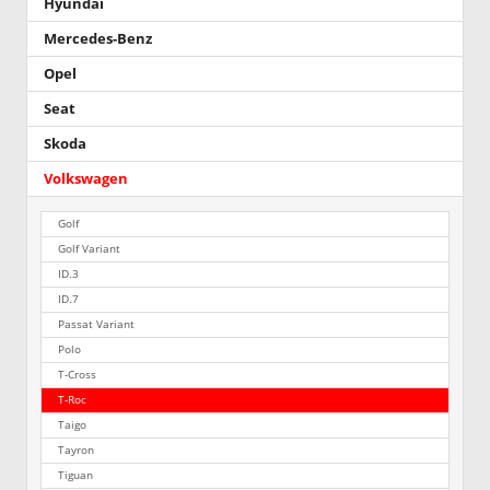
Hyundai
Mercedes-Benz
Opel
Seat
Skoda
Volkswagen
Golf
Golf Variant
ID.3
ID.7
Passat Variant
Polo
T-Cross
T-Roc
Taigo
Tayron
Tiguan