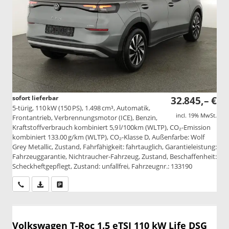
sofort lieferbar
32.845,– €
5-türig, 110 kW (150 PS), 1.498 cm³, Automatik,
incl. 19% MwSt.
Frontantrieb, Verbrennungsmotor (ICE), Benzin,
Kraftstoffverbrauch kombiniert 5,9 l/100km (WLTP), CO₂-Emission
kombiniert 133.00 g/km (WLTP), CO₂-Klasse D, Außenfarbe: Wolf
Grey Metallic, Zustand, Fahrfähigkeit: fahrtauglich, Garantieleistung:
Fahrzeuggarantie, Nichtraucher-Fahrzeug, Zustand, Beschaffenheit:
Scheckheftgepflegt, Zustand: unfallfrei, Fahrzeugnr.: 133190
Wir rufen Sie an
PDF-Datei, Fahrzeugexposé drucken
Drucken, parken oder vergleichen
Volkswagen T-Roc
1.5 eTSI 110 kW Life DSG