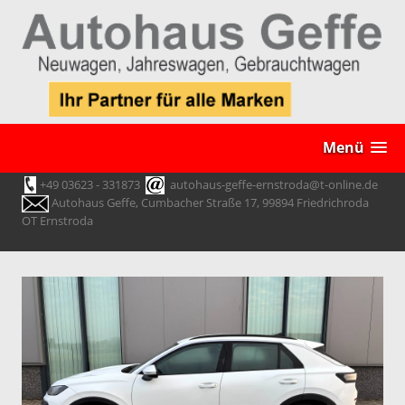
Menü
+49 03623 - 331873
autohaus-geffe-ernstroda@t-online.de
Autohaus Geffe, Cumbacher Straße 17, 99894 Friedrichroda
OT Ernstroda