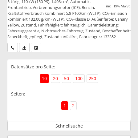
5-türig, 110 kW (150 PS), 1.498 cm³, Automatik,
incl. 19% MwSt.
Frontantrieb, Verbrennungsmotor (ICE), Benzin,
Kraftstoffverbrauch kombiniert 5,8 l/100km (WLTP), CO₂-Emission
kombiniert 132.00 g/km (WLTP), CO₂-Klasse D, Außenfarbe: Canary
Yellow, Zustand, Fahrfähigkeit: fahrtauglich, Garantieleistung:
Fahrzeuggarantie, Nichtraucher-Fahrzeug, Zustand, Beschaffenheit:
Scheckheftgepflegt, Zustand: unfallfrei, Fahrzeugnr.: 133352
Wir rufen Sie an
PDF-Datei, Fahrzeugexposé drucken
Drucken, parken oder vergleichen
Datensätze pro Seite:
10
20
50
100
250
Seiten:
1
2
Schnellsuche