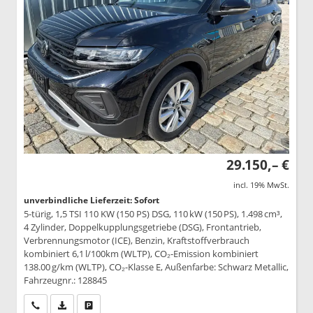
29.150,– €
incl. 19% MwSt.
unverbindliche Lieferzeit: Sofort
5-türig, 1,5 TSI 110 KW (150 PS) DSG, 110 kW (150 PS), 1.498 cm³,
4 Zylinder, Doppelkupplungsgetriebe (DSG), Frontantrieb,
Verbrennungsmotor (ICE), Benzin, Kraftstoffverbrauch
kombiniert 6,1 l/100km (WLTP), CO₂-Emission kombiniert
138.00 g/km (WLTP), CO₂-Klasse E, Außenfarbe: Schwarz Metallic,
Fahrzeugnr.: 128845
Wir rufen Sie an
PDF-Datei, Fahrzeugexposé drucken
Drucken, parken oder vergleichen