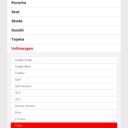
Porsche
Seat
Skoda
Suzuki
Toyota
Volkswagen
Caddy Cargo
Caddy Maxi
Crafter
Golf
Golf Variant
ID.3
ID.7
Passat Variant
Polo
T-Cross
T-Roc