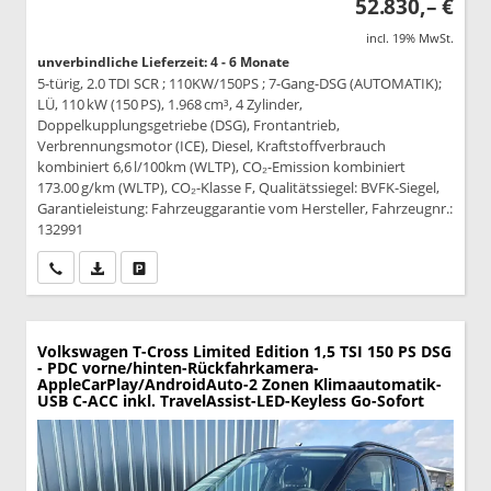
52.830,– €
incl. 19% MwSt.
unverbindliche Lieferzeit: 4 - 6 Monate
5-türig, 2.0 TDI SCR ; 110KW/150PS ; 7-Gang-DSG (AUTOMATIK);
LÜ, 110 kW (150 PS), 1.968 cm³, 4 Zylinder,
Doppelkupplungsgetriebe (DSG), Frontantrieb,
Verbrennungsmotor (ICE), Diesel, Kraftstoffverbrauch
kombiniert 6,6 l/100km (WLTP), CO₂-Emission kombiniert
173.00 g/km (WLTP), CO₂-Klasse F, Qualitätssiegel: BVFK-Siegel,
Garantieleistung: Fahrzeuggarantie vom Hersteller, Fahrzeugnr.:
132991
Wir rufen Sie an
PDF-Datei, Fahrzeugexposé drucken
Drucken, parken oder vergleichen
Volkswagen T-Cross
Limited Edition 1,5 TSI 150 PS DSG
- PDC vorne/hinten-Rückfahrkamera-
AppleCarPlay/AndroidAuto-2 Zonen Klimaautomatik-
USB C-ACC inkl. TravelAssist-LED-Keyless Go-Sofort