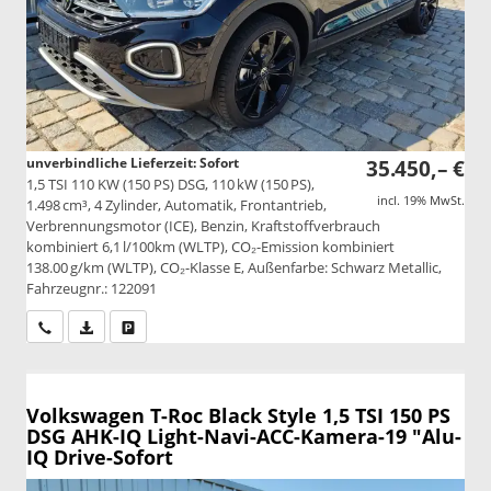
unverbindliche Lieferzeit: Sofort
35.450,– €
1,5 TSI 110 KW (150 PS) DSG, 110 kW (150 PS),
incl. 19% MwSt.
1.498 cm³, 4 Zylinder, Automatik, Frontantrieb,
Verbrennungsmotor (ICE), Benzin, Kraftstoffverbrauch
kombiniert 6,1 l/100km (WLTP), CO₂-Emission kombiniert
138.00 g/km (WLTP), CO₂-Klasse E, Außenfarbe: Schwarz Metallic,
Fahrzeugnr.: 122091
Wir rufen Sie an
PDF-Datei, Fahrzeugexposé drucken
Drucken, parken oder vergleichen
Volkswagen T-Roc
Black Style 1,5 TSI 150 PS
DSG AHK-IQ Light-Navi-ACC-Kamera-19 "Alu-
IQ Drive-Sofort