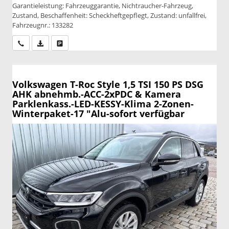
Garantieleistung: Fahrzeuggarantie, Nichtraucher-Fahrzeug,
Zustand, Beschaffenheit: Scheckheftgepflegt, Zustand: unfallfrei,
Fahrzeugnr.: 133282
Wir rufen Sie an
PDF-Datei, Fahrzeugexposé drucken
Drucken, parken oder vergleichen
Volkswagen T-Roc
Style 1,5 TSI 150 PS DSG
AHK abnehmb.-ACC-2xPDC & Kamera
Parklenkass.-LED-KESSY-Klima 2-Zonen-
Winterpaket-17 "Alu-sofort verfügbar