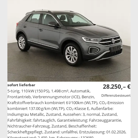
sofort lieferbar
28.250,– €
5-türig, 110 kW (150 PS), 1.498 cm³, Automatik,
Differenzbesteuert
Frontantrieb, Verbrennungsmotor (ICE), Benzin,
Kraftstoffverbrauch kombiniert 6 l/100km (WLTP), CO₂-Emission
kombiniert 137.00 g/km (WLTP), CO₂-Klasse E, Außenfarbe:
Indiumgrau Metallic, Zustand, Aussehen: 3, normal, Zustand,
Fahrfähigkeit: fahrtauglich, Garantieleistung: Fahrzeuggarantie,
Nichtraucher-Fahrzeug, Zustand, Beschaffenheit:
Scheckheftgepflegt, Zustand: unfallfrei, Erstzulassung: 01.02.2026,
Kilometerstand: 2.400 km, Fahrzeugnr.: 132689