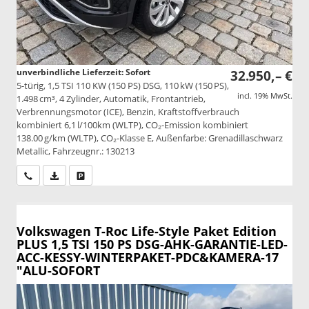
unverbindliche Lieferzeit: Sofort
32.950,– €
5-türig, 1,5 TSI 110 KW (150 PS) DSG, 110 kW (150 PS),
incl. 19% MwSt.
1.498 cm³, 4 Zylinder, Automatik, Frontantrieb,
Verbrennungsmotor (ICE), Benzin, Kraftstoffverbrauch
kombiniert 6,1 l/100km (WLTP), CO₂-Emission kombiniert
138.00 g/km (WLTP), CO₂-Klasse E, Außenfarbe: Grenadillaschwarz
Metallic, Fahrzeugnr.: 130213
Wir rufen Sie an
PDF-Datei, Fahrzeugexposé drucken
Drucken, parken oder vergleichen
Volkswagen T-Roc
Life-Style Paket Edition
PLUS 1,5 TSI 150 PS DSG-AHK-GARANTIE-LED-
ACC-KESSY-WINTERPAKET-PDC&KAMERA-17
"ALU-SOFORT