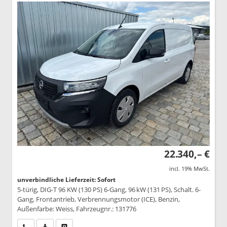
22.340,– €
incl. 19% MwSt.
unverbindliche Lieferzeit: Sofort
5-türig, DIG-T 96 KW (130 PS) 6-Gang, 96 kW (131 PS), Schalt. 6-
Gang, Frontantrieb, Verbrennungsmotor (ICE), Benzin,
Außenfarbe: Weiss, Fahrzeugnr.: 131776
Wir rufen Sie an
PDF-Datei, Fahrzeugexposé drucken
Drucken, parken oder vergleichen