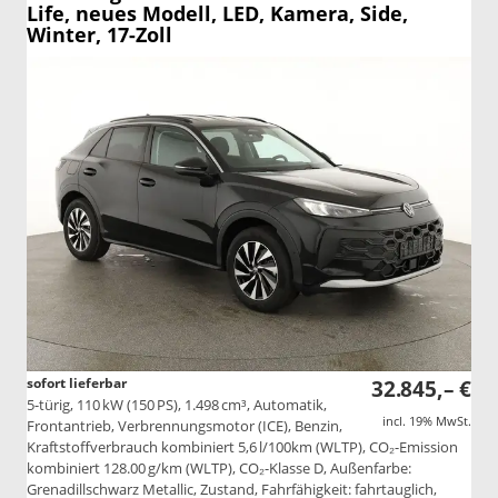
Life, neues Modell, LED, Kamera, Side,
Winter, 17-Zoll
sofort lieferbar
32.845,– €
5-türig, 110 kW (150 PS), 1.498 cm³, Automatik,
incl. 19% MwSt.
Frontantrieb, Verbrennungsmotor (ICE), Benzin,
Kraftstoffverbrauch kombiniert 5,6 l/100km (WLTP), CO₂-Emission
kombiniert 128.00 g/km (WLTP), CO₂-Klasse D, Außenfarbe:
Grenadillschwarz Metallic, Zustand, Fahrfähigkeit: fahrtauglich,