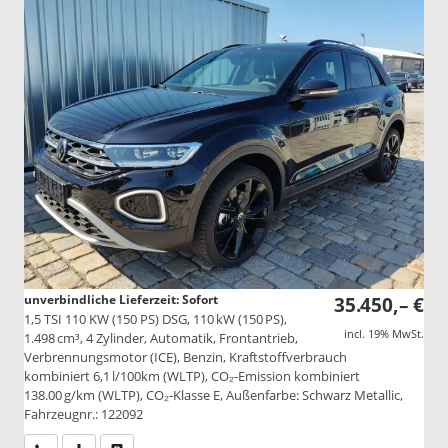
unverbindliche Lieferzeit: Sofort
35.450,– €
1,5 TSI 110 KW (150 PS) DSG, 110 kW (150 PS),
incl. 19% MwSt.
1.498 cm³, 4 Zylinder, Automatik, Frontantrieb,
Verbrennungsmotor (ICE), Benzin, Kraftstoffverbrauch
kombiniert 6,1 l/100km (WLTP), CO₂-Emission kombiniert
138.00 g/km (WLTP), CO₂-Klasse E, Außenfarbe: Schwarz Metallic,
Fahrzeugnr.: 122092