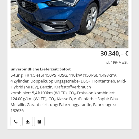
30.340,– €
incl. 19% MwSt.
unverbindliche Lieferzeit: Sofort
5-türig, FR 1.5 eTSI 150PS 7DSG, 110 kW (150 PS), 1.498 cm³,
4 Zylinder, Doppelkupplungsgetriebe (DSG), Frontantrieb, Mild-
Hybrid (MHEV), Benzin, Kraftstoffverbrauch
kombiniert 5,4 l/100km (WLTP), CO₂-Emission kombiniert
124.00 g/km (WLTP), CO₂-Klasse D, Außenfarbe: Saphir Blau
Metallic, Garantieleistung: Fahrzeuggarantie, Fahrzeugnr.:
132636
Wir rufen Sie an
PDF-Datei, Fahrzeugexposé drucken
Drucken, parken oder vergleichen