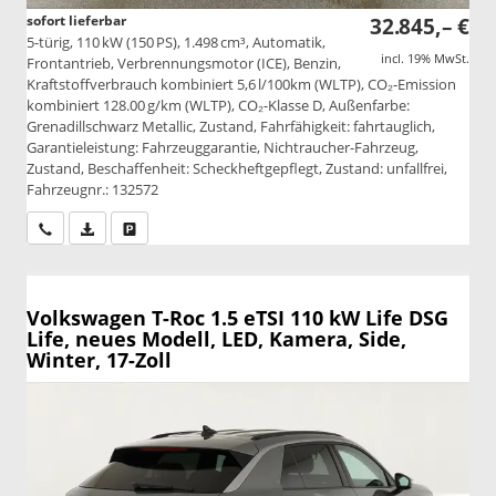
sofort lieferbar
32.845,– €
5-türig, 110 kW (150 PS), 1.498 cm³, Automatik,
incl. 19% MwSt.
Frontantrieb, Verbrennungsmotor (ICE), Benzin,
Kraftstoffverbrauch kombiniert 5,6 l/100km (WLTP), CO₂-Emission
kombiniert 128.00 g/km (WLTP), CO₂-Klasse D, Außenfarbe:
Grenadillschwarz Metallic, Zustand, Fahrfähigkeit: fahrtauglich,
Garantieleistung: Fahrzeuggarantie, Nichtraucher-Fahrzeug,
Zustand, Beschaffenheit: Scheckheftgepflegt, Zustand: unfallfrei,
Fahrzeugnr.: 132572
Wir rufen Sie an
PDF-Datei, Fahrzeugexposé drucken
Drucken, parken oder vergleichen
Volkswagen T-Roc
1.5 eTSI 110 kW Life DSG
Life, neues Modell, LED, Kamera, Side,
Winter, 17-Zoll