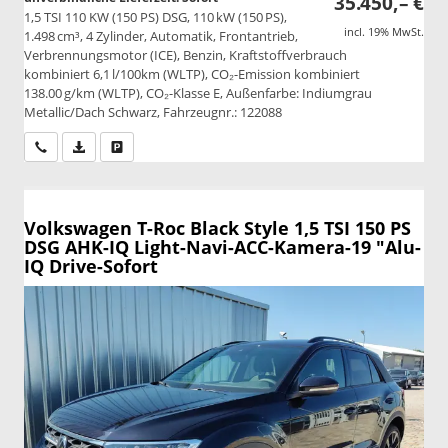
35.450,– €
1,5 TSI 110 KW (150 PS) DSG, 110 kW (150 PS),
incl. 19% MwSt.
1.498 cm³, 4 Zylinder, Automatik, Frontantrieb,
Verbrennungsmotor (ICE), Benzin, Kraftstoffverbrauch
kombiniert 6,1 l/100km (WLTP), CO₂-Emission kombiniert
138.00 g/km (WLTP), CO₂-Klasse E, Außenfarbe: Indiumgrau
Metallic/Dach Schwarz, Fahrzeugnr.: 122088
Wir rufen Sie an
PDF-Datei, Fahrzeugexposé drucken
Drucken, parken oder vergleichen
Volkswagen T-Roc
Black Style 1,5 TSI 150 PS
DSG AHK-IQ Light-Navi-ACC-Kamera-19 "Alu-
IQ Drive-Sofort