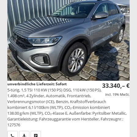
unverbindliche Lieferzeit: Sofort
33.340,– €
5-türig, 1,5 TSI 110 KW (150 PS) DSG, 110 kW (150 PS),
incl. 19% MwSt.
1.498 cm³, 4 Zylinder, Automatik, Frontantrieb,
Verbrennungsmotor (ICE), Benzin, Kraftstoffverbrauch
kombiniert 6,1 l/100km (WLTP), CO₂-Emission kombiniert
138.00 g/km (WLTP), CO₂-Klasse E, Außenfarbe: Pyritsilber Metallic,
Garantieleistung: Fahrzeuggarantie vom Hersteller, Fahrzeugnr.:
127576
Wir rufen Sie an
PDF-Datei, Fahrzeugexposé drucken
Drucken, parken oder vergleichen