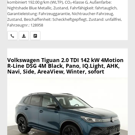
kombiniert 192.00 g/km (WLTP), CO₂-Klasse G, Außenfarbe:
Nightshade Blue Metallic, Zustand, Fahrfähigkeit: fahrtauglich,
Garantieleistung: Fahrzeuggarantie, Nichtraucher-Fahrzeug,
Zustand, Beschaffenheit: Scheckheftgepflegt, Zustand: unfallfrei,
Fahrzeugnr.: 128958
Wir rufen Sie an
PDF-Datei, Fahrzeugexposé drucken
Drucken, parken oder vergleichen
Volkswagen Tiguan
2.0 TDI 142 kW 4Motion
R-Line DSG 4M Black, Pano, IQ.Light, AHK,
Navi, Side, AreaView, Winter, sofort