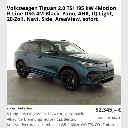
Volkswagen Tiguan
2.0 TSI 195 kW 4Motion
R-Line DSG 4M Black, Pano, AHK, IQ.Light,
20-Zoll, Navi, Side, AreaView, sofort
sofort lieferbar
52.345,– €
5-türig, 195 kW (265 PS), 1.984 cm³, Automatik,
incl. 19% MwSt.
Allrad, Verbrennungsmotor (ICE), Benzin,
Kraftstoffverbrauch kombiniert 8,5 l/100km (WLTP), CO₂-Emission