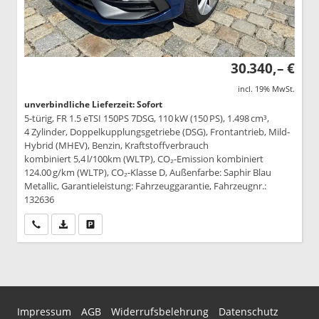
30.340,– €
incl. 19% MwSt.
unverbindliche Lieferzeit: Sofort
5-türig, FR 1.5 eTSI 150PS 7DSG, 110 kW (150 PS), 1.498 cm³,
4 Zylinder, Doppelkupplungsgetriebe (DSG), Frontantrieb, Mild-
Hybrid (MHEV), Benzin, Kraftstoffverbrauch
kombiniert 5,4 l/100km (WLTP), CO₂-Emission kombiniert
124.00 g/km (WLTP), CO₂-Klasse D, Außenfarbe: Saphir Blau
Metallic, Garantieleistung: Fahrzeuggarantie, Fahrzeugnr.:
132636
Wir rufen Sie an
PDF-Datei, Fahrzeugexposé drucken
Drucken, parken oder vergleichen
Impressum
AGB
Widerrufsbelehrung
Datenschutz