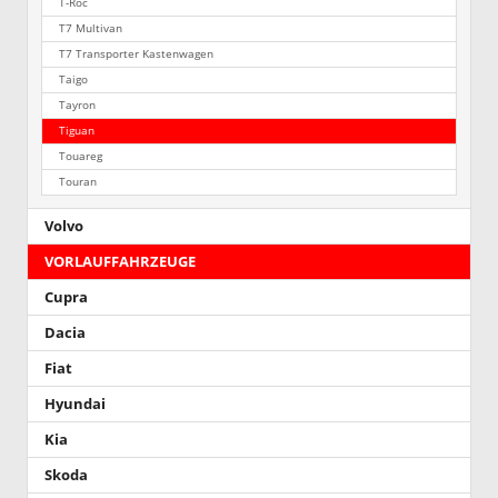
T-Roc
T7 Multivan
T7 Transporter Kastenwagen
Taigo
Tayron
Tiguan
Touareg
Touran
Volvo
VORLAUFFAHRZEUGE
Cupra
Dacia
Fiat
Hyundai
Kia
Skoda