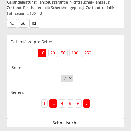
Garantieleistung: Fahrzeuggarantie, Nichtraucher-Fahrzeug,
Zustand, Beschaffenheit: Scheckheftgepflegt, Zustand: unfallfrei,
Fahrzeugnr.: 130443
Wir rufen Sie an
PDF-Datei, Fahrzeugexposé drucken
Drucken, parken oder vergleichen
Datensätze pro Seite:
10
20
50
100
250
Seite:
Seiten:
1
...
4
5
6
7
Schnellsuche