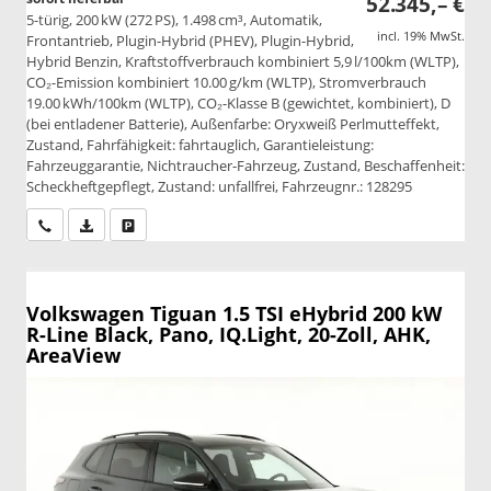
52.345,– €
5-türig, 200 kW (272 PS), 1.498 cm³, Automatik,
incl. 19% MwSt.
Frontantrieb, Plugin-Hybrid (PHEV), Plugin-Hybrid,
Hybrid Benzin, Kraftstoffverbrauch kombiniert 5,9 l/100km (WLTP),
CO₂-Emission kombiniert 10.00 g/km (WLTP), Stromverbrauch
19.00 kWh/100km (WLTP), CO₂-Klasse B (gewichtet, kombiniert), D
(bei entladener Batterie), Außenfarbe: Oryxweiß Perlmutteffekt,
Zustand, Fahrfähigkeit: fahrtauglich, Garantieleistung:
Fahrzeuggarantie, Nichtraucher-Fahrzeug, Zustand, Beschaffenheit:
Scheckheftgepflegt, Zustand: unfallfrei, Fahrzeugnr.: 128295
Wir rufen Sie an
PDF-Datei, Fahrzeugexposé drucken
Drucken, parken oder vergleichen
Volkswagen Tiguan
1.5 TSI eHybrid 200 kW
R-Line Black, Pano, IQ.Light, 20-Zoll, AHK,
AreaView