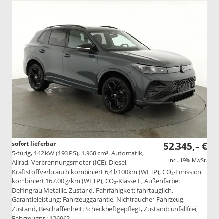
sofort lieferbar
52.345,– €
5-türig, 142 kW (193 PS), 1.968 cm³, Automatik,
incl. 19% MwSt.
Allrad, Verbrennungsmotor (ICE), Diesel,
Kraftstoffverbrauch kombiniert 6,4 l/100km (WLTP), CO₂-Emission
kombiniert 167.00 g/km (WLTP), CO₂-Klasse F, Außenfarbe:
Delfingrau Metallic, Zustand, Fahrfähigkeit: fahrtauglich,
Garantieleistung: Fahrzeuggarantie, Nichtraucher-Fahrzeug,
Zustand, Beschaffenheit: Scheckheftgepflegt, Zustand: unfallfrei,
Fahrzeugnr.: 126962