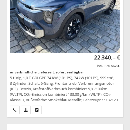
22.340,– €
incl. 19% MwSt.
unverbindliche Lieferzeit: sofort verfügbar
5-türig, 1,0 T-GDI GPF 74 KW (101 PS), 74 kW (101 PS), 999 cm³,
3 Zylinder, Schalt. 6-Gang, Frontantrieb, Verbrennungsmotor
(ICE), Benzin, Kraftstoffverbrauch kombiniert 5,9 l/100km
(WLTP), CO₂-Emission kombiniert 133.00 g/km (WLTP), CO₂-
Klasse D, Außenfarbe: Smokeblau Metallic, Fahrzeugnr.: 132123
Wir rufen Sie an
PDF-Datei, Fahrzeugexposé drucken
Drucken, parken oder vergleichen