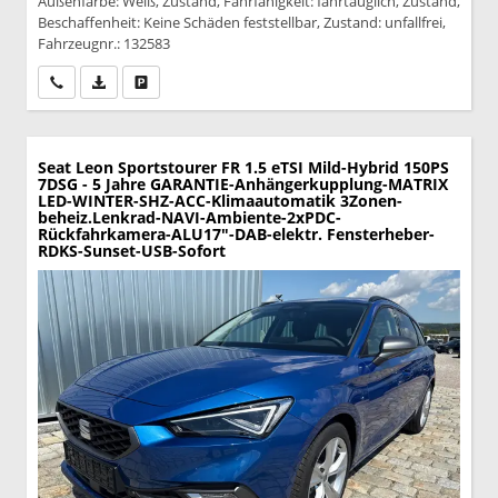
Außenfarbe: Weiß, Zustand, Fahrfähigkeit: fahrtauglich, Zustand,
Beschaffenheit: Keine Schäden feststellbar, Zustand: unfallfrei,
Fahrzeugnr.: 132583
Wir rufen Sie an
PDF-Datei, Fahrzeugexposé drucken
Drucken, parken oder vergleichen
Seat Leon Sportstourer
FR 1.5 eTSI Mild-Hybrid 150PS
7DSG - 5 Jahre GARANTIE-Anhängerkupplung-MATRIX
LED-WINTER-SHZ-ACC-Klimaautomatik 3Zonen-
beheiz.Lenkrad-NAVI-Ambiente-2xPDC-
Rückfahrkamera-ALU17"-DAB-elektr. Fensterheber-
RDKS-Sunset-USB-Sofort