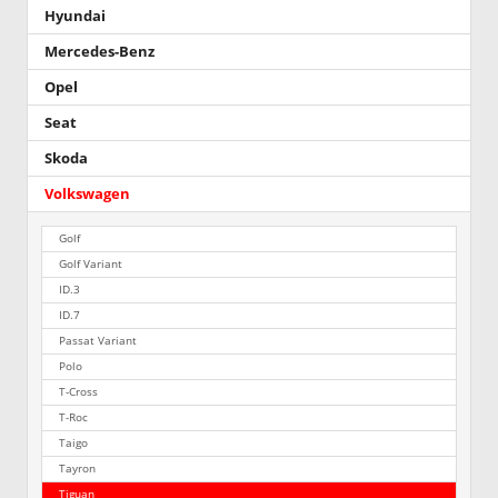
Hyundai
Mercedes-Benz
Opel
Seat
Skoda
Volkswagen
Golf
Golf Variant
ID.3
ID.7
Passat Variant
Polo
T-Cross
T-Roc
Taigo
Tayron
Tiguan