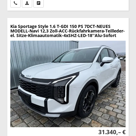
Wir rufen Sie an
PDF-Datei, Fahrzeugexposé drucken
Drucken, parken oder vergleichen
Kia Sportage
Style 1.6 T-GDI 150 PS 7DCT-NEUES
MODELL-Navi 12,3 Zoll-ACC-Rückfahrkamera-Teilleder-
el. Sitze-Klimaautomatik-4xSHZ-LED-18''Alu-Sofort
31.340,– €