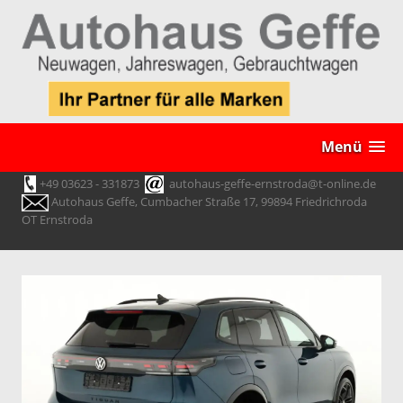
Menü
+49 03623 - 331873
autohaus-geffe-ernstroda@t-online.de
Autohaus Geffe, Cumbacher Straße 17, 99894 Friedrichroda
OT Ernstroda