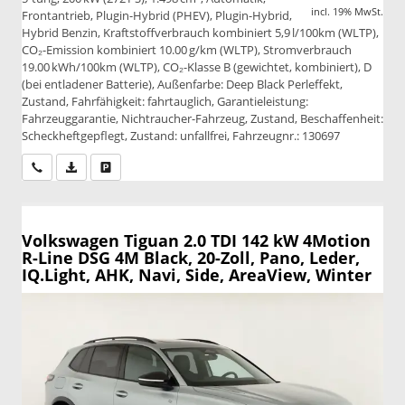
incl. 19% MwSt.
Frontantrieb, Plugin-Hybrid (PHEV), Plugin-Hybrid,
Hybrid Benzin, Kraftstoffverbrauch kombiniert 5,9 l/100km (WLTP),
CO₂-Emission kombiniert 10.00 g/km (WLTP), Stromverbrauch
19.00 kWh/100km (WLTP), CO₂-Klasse B (gewichtet, kombiniert), D
(bei entladener Batterie), Außenfarbe: Deep Black Perleffekt,
Zustand, Fahrfähigkeit: fahrtauglich, Garantieleistung:
Fahrzeuggarantie, Nichtraucher-Fahrzeug, Zustand, Beschaffenheit:
Scheckheftgepflegt, Zustand: unfallfrei, Fahrzeugnr.: 130697
Wir rufen Sie an
PDF-Datei, Fahrzeugexposé drucken
Drucken, parken oder vergleichen
Volkswagen Tiguan
2.0 TDI 142 kW 4Motion
R-Line DSG 4M Black, 20-Zoll, Pano, Leder,
IQ.Light, AHK, Navi, Side, AreaView, Winter