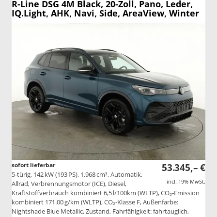
R-Line DSG 4M Black, 20-Zoll, Pano, Leder,
IQ.Light, AHK, Navi, Side, AreaView, Winter
sofort lieferbar
53.345,– €
5-türig, 142 kW (193 PS), 1.968 cm³, Automatik,
incl. 19% MwSt.
Allrad, Verbrennungsmotor (ICE), Diesel,
Kraftstoffverbrauch kombiniert 6,5 l/100km (WLTP), CO₂-Emission
kombiniert 171.00 g/km (WLTP), CO₂-Klasse F, Außenfarbe:
Nightshade Blue Metallic, Zustand, Fahrfähigkeit: fahrtauglich,