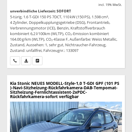
incl. 19% MwSt.
unverbindliche Lieferzeit: SOFORT
5-türig, 1.6 T-GDI 150 PS 7DCT, 110 kW (150 PS), 1.598 cm³,
4 Zylinder, Doppelkupplungsgetriebe (DSG), Frontantrieb,
Verbrennungsmotor (ICE), Benzin, Kraftstoffverbrauch
kombiniert 6,2 l/100km (WLTP), CO₂-Emission kombiniert
164.00 g/km (WLTP), CO₂-Klasse F, Außenfarbe: Weiss Metallic,
Zustand, Aussehen: 1, sehr gut, Nichtraucher-Fahrzeug,
Zustand: unfallfrei, Fahrzeugnr.: 133097
Wir rufen Sie an
PDF-Datei, Fahrzeugexposé drucken
Drucken, parken oder vergleichen
Kia Stonic
NEUES MODELL-Style-1,0 T-GDI GPF (101 PS
)-Navi-Sitzheizung-Rückfahrkamera-DAB-Tempomat-
Sitzheizung-Fernlichtassistent-2xPDC-
Rückfahrkamera-sofort verfügbar