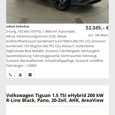
sofort lieferbar
52.345,– €
5-türig, 142 kW (193 PS), 1.968 cm³, Automatik,
incl. 19% MwSt.
Allrad, Verbrennungsmotor (ICE), Diesel,
Kraftstoffverbrauch kombiniert 6,4 l/100km (WLTP), CO₂-Emission
kombiniert 167.00 g/km (WLTP), CO₂-Klasse F, Außenfarbe:
Nightshade Blue Metallic, Zustand, Fahrfähigkeit: fahrtauglich,
Garantieleistung: Fahrzeuggarantie, Nichtraucher-Fahrzeug,
Zustand, Beschaffenheit: Scheckheftgepflegt, Zustand: unfallfrei,
Fahrzeugnr.: 129892
Wir rufen Sie an
PDF-Datei, Fahrzeugexposé drucken
Drucken, parken oder vergleichen
Volkswagen Tiguan
1.5 TSI eHybrid 200 kW
R-Line Black, Pano, 20-Zoll, AHK, AreaView