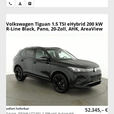
Wir rufen Sie an
PDF-Datei, Fahrzeugexposé drucken
Drucken, parken oder vergleichen
Volkswagen Tiguan
1.5 TSI eHybrid 200 kW
R-Line Black, Pano, 20-Zoll, AHK, AreaView
sofort lieferbar
52.345,– €
5-türig, 200 kW (272 PS), 1.498 cm³, Automatik,