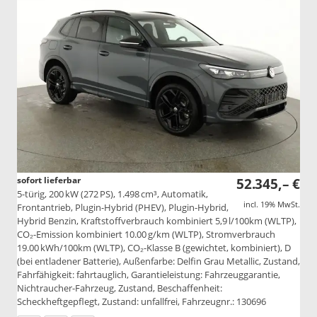
sofort lieferbar
52.345,– €
5-türig, 200 kW (272 PS), 1.498 cm³, Automatik,
incl. 19% MwSt.
Frontantrieb, Plugin-Hybrid (PHEV), Plugin-Hybrid,
Hybrid Benzin, Kraftstoffverbrauch kombiniert 5,9 l/100km (WLTP),
CO₂-Emission kombiniert 10.00 g/km (WLTP), Stromverbrauch
19.00 kWh/100km (WLTP), CO₂-Klasse B (gewichtet, kombiniert), D
(bei entladener Batterie), Außenfarbe: Delfin Grau Metallic, Zustand,
Fahrfähigkeit: fahrtauglich, Garantieleistung: Fahrzeuggarantie,
Nichtraucher-Fahrzeug, Zustand, Beschaffenheit:
Scheckheftgepflegt, Zustand: unfallfrei, Fahrzeugnr.: 130696