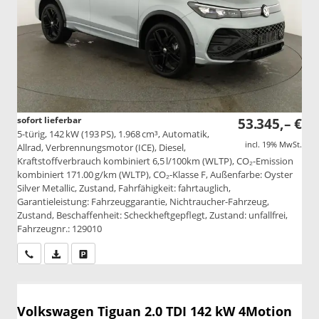
sofort lieferbar
53.345,– €
5-türig, 142 kW (193 PS), 1.968 cm³, Automatik,
incl. 19% MwSt.
Allrad, Verbrennungsmotor (ICE), Diesel,
Kraftstoffverbrauch kombiniert 6,5 l/100km (WLTP), CO₂-Emission
kombiniert 171.00 g/km (WLTP), CO₂-Klasse F, Außenfarbe: Oyster
Silver Metallic, Zustand, Fahrfähigkeit: fahrtauglich,
Garantieleistung: Fahrzeuggarantie, Nichtraucher-Fahrzeug,
Zustand, Beschaffenheit: Scheckheftgepflegt, Zustand: unfallfrei,
Fahrzeugnr.: 129010
Wir rufen Sie an
PDF-Datei, Fahrzeugexposé drucken
Drucken, parken oder vergleichen
Volkswagen Tiguan
2.0 TDI 142 kW 4Motion