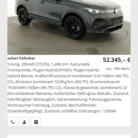
sofort lieferbar
52.345,– €
5-türig, 200 kW (272 PS), 1.498 cm³, Automatik,
incl. 19% MwSt.
Frontantrieb, Plugin-Hybrid (PHEV), Plugin-Hybrid,
Hybrid Benzin, Kraftstoffverbrauch kombiniert 5,9 l/100km (WLTP),
CO₂-Emission kombiniert 10.00 g/km (WLTP), Stromverbrauch
19.00 kWh/100km (WLTP), CO₂-Klasse B (gewichtet, kombiniert), D
(bei entladener Batterie), Außenfarbe: Delfingrau Metallic, Zustand,
Fahrfähigkeit: fahrtauglich, Garantieleistung: Fahrzeuggarantie,
Nichtraucher-Fahrzeug, Zustand, Beschaffenheit:
Scheckheftgepflegt, Zustand: unfallfrei, Fahrzeugnr.: 128349
Wir rufen Sie an
PDF-Datei, Fahrzeugexposé drucken
Drucken, parken oder vergleichen