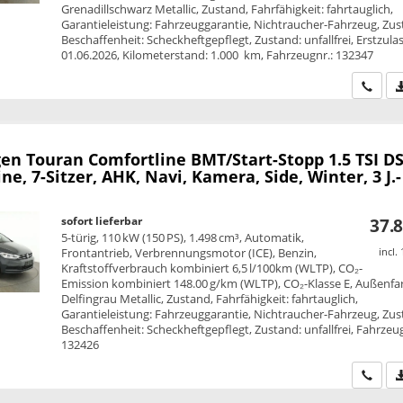
Grenadillschwarz Metallic, Zustand, Fahrfähigkeit: fahrtauglich,
Garantieleistung: Fahrzeuggarantie, Nichtraucher-Fahrzeug, Zus
Beschaffenheit: Scheckheftgepflegt, Zustand: unfallfrei, Erstzula
01.06.2026, Kilometerstand: 1.000 km, Fahrzeugnr.: 132347
Wir ru
en Touran
Comfortline BMT/Start-Stopp 1.5 TSI D
ne, 7-Sitzer, AHK, Navi, Kamera, Side, Winter, 3 J.-
sofort lieferbar
37.8
5-türig, 110 kW (150 PS), 1.498 cm³, Automatik,
Frontantrieb, Verbrennungsmotor (ICE), Benzin,
incl.
Kraftstoffverbrauch kombiniert 6,5 l/100km (WLTP), CO₂-
Emission kombiniert 148.00 g/km (WLTP), CO₂-Klasse E, Außenfa
Delfingrau Metallic, Zustand, Fahrfähigkeit: fahrtauglich,
Garantieleistung: Fahrzeuggarantie, Nichtraucher-Fahrzeug, Zus
Beschaffenheit: Scheckheftgepflegt, Zustand: unfallfrei, Fahrzeug
132426
Wir ru