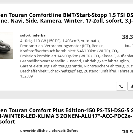
en Touran
Comfortline BMT/Start-Stopp 1.5 TSI D
ne, Navi, Side, Kamera, Winter, 17-Zoll, sofort, 3.J-
sofort lieferbar
38.3
4-türig, 110 kW (150 PS), 1.498 cm³, Automatik,
Frontantrieb, Verbrennungsmotor (ICE), Benzin,
incl.
Kraftstoffverbrauch kombiniert 6,4 l/100km (WLTP), CO₂-
Emission kombiniert 146.00 g/km (WLTP), CO₂-Klasse E, Außenfa
Grenadillschwarz Metallic, Zustand, Fahrfähigkeit: fahrtauglich,
Garantieleistung: Fahrzeuggarantie, Nichtraucher-Fahrzeug, Zus
Beschaffenheit: Scheckheftgepflegt, Zustand: unfallfrei, Fahrzeug
132889
Wir ru
en Touran
Comfort Plus Edition-150 PS-TSI-DSG-5 S
-WINTER-LED-KLIMA 3 ZONEN-ALU17"-ACC-PDC2x-
ofort
unverbindliche Lieferzeit: Sofort
38.5