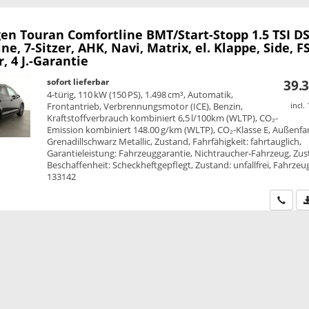
en Touran
Comfortline BMT/Start-Stopp 1.5 TSI D
ne, 7-Sitzer, AHK, Navi, Matrix, el. Klappe, Side, FS
, 4 J.-Garantie
sofort lieferbar
39.3
4-türig, 110 kW (150 PS), 1.498 cm³, Automatik,
Frontantrieb, Verbrennungsmotor (ICE), Benzin,
incl.
Kraftstoffverbrauch kombiniert 6,5 l/100km (WLTP), CO₂-
Emission kombiniert 148.00 g/km (WLTP), CO₂-Klasse E, Außenfa
Grenadillschwarz Metallic, Zustand, Fahrfähigkeit: fahrtauglich,
Garantieleistung: Fahrzeuggarantie, Nichtraucher-Fahrzeug, Zus
Beschaffenheit: Scheckheftgepflegt, Zustand: unfallfrei, Fahrzeug
133142
Wir ru