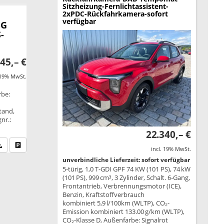
Sitzheizung-Fernlichtassistent-
2xPDC-Rückfahrkamera-sofort
verfügbar
SG
-
45,– €
 19% MwSt.
rbe:
tand,
nr.:
22.340,– €
fen Sie an
PDF-Datei, Fahrzeugexposé drucken
Drucken, parken oder vergleichen
incl. 19% MwSt.
unverbindliche Lieferzeit: sofort verfügbar
5-türig, 1,0 T-GDI GPF 74 KW (101 PS), 74 kW
(101 PS), 999 cm³, 3 Zylinder, Schalt. 6-Gang,
Frontantrieb, Verbrennungsmotor (ICE),
Benzin, Kraftstoffverbrauch
kombiniert 5,9 l/100km (WLTP), CO₂-
Emission kombiniert 133.00 g/km (WLTP),
CO₂-Klasse D, Außenfarbe: Signalrot