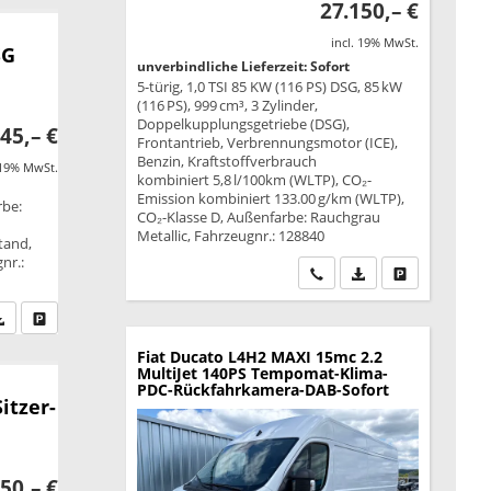
27.150,– €
incl. 19% MwSt.
SG
unverbindliche Lieferzeit: Sofort
5-türig, 1,0 TSI 85 KW (116 PS) DSG, 85 kW
(116 PS), 999 cm³, 3 Zylinder,
Doppelkupplungsgetriebe (DSG),
45,– €
Frontantrieb, Verbrennungsmotor (ICE),
Benzin, Kraftstoffverbrauch
 19% MwSt.
kombiniert 5,8 l/100km (WLTP), CO₂-
Emission kombiniert 133.00 g/km (WLTP),
rbe:
CO₂-Klasse D, Außenfarbe: Rauchgrau
Metallic, Fahrzeugnr.: 128840
tand,
nr.:
Wir rufen Sie an
PDF-Datei, Fahrzeu
Drucken, park
fen Sie an
PDF-Datei, Fahrzeugexposé drucken
Drucken, parken oder vergleichen
Fiat Ducato
L4H2 MAXI 15mc 2.2
MultiJet 140PS Tempomat-Klima-
PDC-Rückfahrkamera-DAB-Sofort
itzer-
50,– €