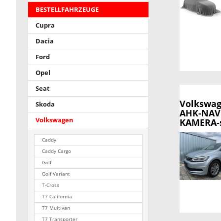
BESTELLFAHRZEUGE
Cupra
Dacia
Ford
Opel
Seat
Volkswag
Skoda
AHK-NAVI
Volkswagen
KAMERA-s
Caddy
Caddy Cargo
Golf
Golf Variant
T-Cross
T7 California
T7 Multivan
T7 Transporter