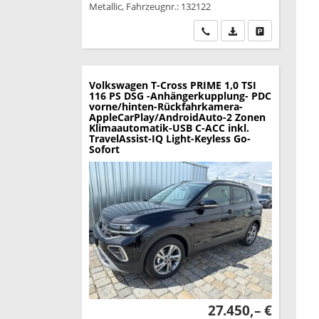
Metallic, Fahrzeugnr.: 132122
Wir rufen Sie an
PDF-Datei, Fahrzeu
Drucken, park
Volkswagen T-Cross
PRIME 1,0 TSI
116 PS DSG -Anhängerkupplung- PDC
vorne/hinten-Rückfahrkamera-
AppleCarPlay/AndroidAuto-2 Zonen
Klimaautomatik-USB C-ACC inkl.
TravelAssist-IQ Light-Keyless Go-
Sofort
27.450,– €