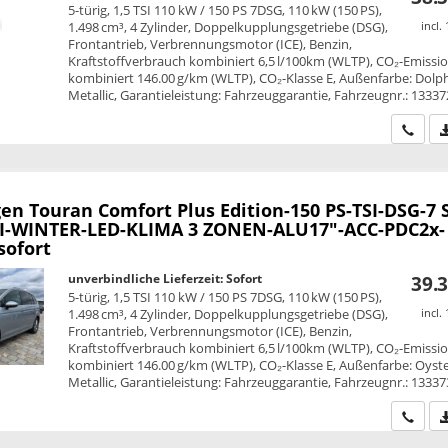
5-türig, 1,5 TSI 110 kW / 150 PS 7DSG, 110 kW (150 PS),
1.498 cm³, 4 Zylinder, Doppelkupplungsgetriebe (DSG),
incl.
Frontantrieb, Verbrennungsmotor (ICE), Benzin,
Kraftstoffverbrauch kombiniert 6,5 l/100km (WLTP), CO₂-Emissi
kombiniert 146.00 g/km (WLTP), CO₂-Klasse E, Außenfarbe: Dolp
Metallic, Garantieleistung: Fahrzeuggarantie, Fahrzeugnr.: 13337
Wir ru
en Touran
Comfort Plus Edition-150 PS-TSI-DSG-7 S
-WINTER-LED-KLIMA 3 ZONEN-ALU17"-ACC-PDC2x-
ofort
unverbindliche Lieferzeit: Sofort
39.3
5-türig, 1,5 TSI 110 kW / 150 PS 7DSG, 110 kW (150 PS),
1.498 cm³, 4 Zylinder, Doppelkupplungsgetriebe (DSG),
incl.
Frontantrieb, Verbrennungsmotor (ICE), Benzin,
Kraftstoffverbrauch kombiniert 6,5 l/100km (WLTP), CO₂-Emissi
kombiniert 146.00 g/km (WLTP), CO₂-Klasse E, Außenfarbe: Oyste
Metallic, Garantieleistung: Fahrzeuggarantie, Fahrzeugnr.: 13337
Wir ru