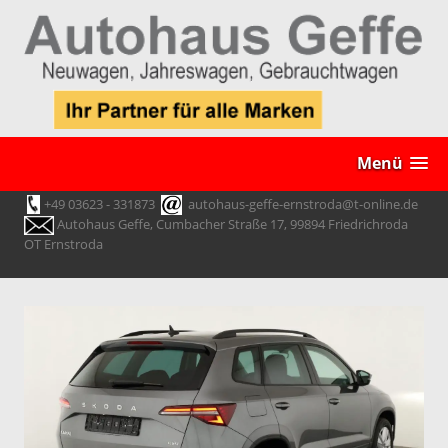
Menü
+49 03623 - 331873
autohaus-geffe-ernstroda@t-online.de
Autohaus Geffe, Cumbacher Straße 17, 99894 Friedrichroda
OT Ernstroda