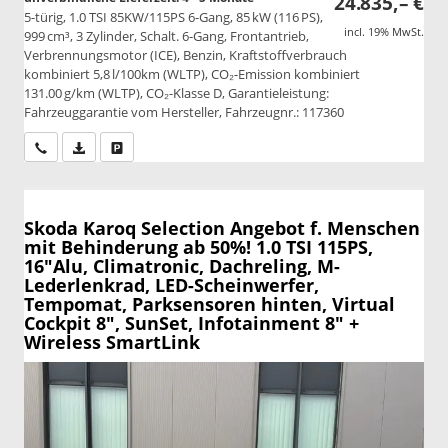
24.835,– €
5-türig, 1.0 TSI 85KW/115PS 6-Gang, 85 kW (116 PS),
incl. 19% MwSt.
999 cm³, 3 Zylinder, Schalt. 6-Gang, Frontantrieb,
Verbrennungsmotor (ICE), Benzin, Kraftstoffverbrauch
kombiniert 5,8 l/100km (WLTP), CO₂-Emission kombiniert
131.00 g/km (WLTP), CO₂-Klasse D, Garantieleistung:
Fahrzeuggarantie vom Hersteller, Fahrzeugnr.: 117360
Wir rufen Sie an
PDF-Datei, Fahrzeugexposé drucken
Drucken, parken oder vergleichen
Skoda Karoq
Selection Angebot f. Menschen
mit Behinderung ab 50%! 1.0 TSI 115PS,
16"Alu, Climatronic, Dachreling, M-
Lederlenkrad, LED-Scheinwerfer,
Tempomat, Parksensoren hinten, Virtual
Cockpit 8", SunSet, Infotainment 8" +
Wireless SmartLink