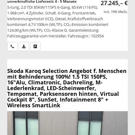
unverbindliche Lieferzeit: 4 - 5 Monate
27.245,– €
5-türig, 2.0 TDI 85KW/115PS 6-Gang, 85 kW (116 PS),
incl. 19% MwSt.
1.968 cm³, 4 Zylinder, Schalt. 6-Gang, Frontantrieb,
Verbrennungsmotor (ICE), Diesel, Kraftstoffverbrauch
kombiniert 4,7 l/100km (WLTP), CO₂-Emission kombiniert
124.00 g/km (WLTP), CO₂-Klasse D, Garantieleistung:
Fahrzeuggarantie vom Hersteller, Fahrzeugnr.: 102954
Wir rufen Sie an
PDF-Datei, Fahrzeugexposé drucken
Drucken, parken oder vergleichen
Skoda Karoq
Selection Angebot f. Menschen
mit Behinderung 100%! 1.5 TSI 150PS,
16"Alu, Climatronic, Dachreling, M-
Lederlenkrad, LED-Scheinwerfer,
Tempomat, Parksensoren hinten, Virtual
Cockpit 8", SunSet, Infotainment 8" +
Wireless SmartLink