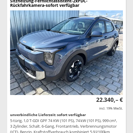
Sitzheizung-Fernlichtassistent-2xPDC-
Rückfahrkamera-sofort verfügbar
22.340,– €
incl. 19% MwSt.
unverbindliche Lieferzeit: sofort verfügbar
5-türig, 1,0 T-GDI GPF 74 KW (101 PS), 74 kW (101 PS), 999 cm³,
3 Zylinder, Schalt. 6-Gang, Frontantrieb, Verbrennungsmotor
(ICE), Benzin, Kraftstoffverbrauch kombiniert 5,9 l/100km