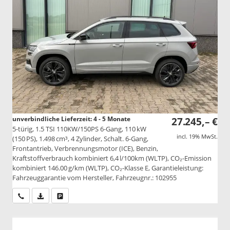
unverbindliche Lieferzeit: 4 - 5 Monate
27.245,– €
5-türig, 1.5 TSI 110KW/150PS 6-Gang, 110 kW
incl. 19% MwSt.
(150 PS), 1.498 cm³, 4 Zylinder, Schalt. 6-Gang,
Frontantrieb, Verbrennungsmotor (ICE), Benzin,
Kraftstoffverbrauch kombiniert 6,4 l/100km (WLTP), CO₂-Emission
kombiniert 146.00 g/km (WLTP), CO₂-Klasse E, Garantieleistung:
Fahrzeuggarantie vom Hersteller, Fahrzeugnr.: 102955
Wir rufen Sie an
PDF-Datei, Fahrzeugexposé drucken
Drucken, parken oder vergleichen