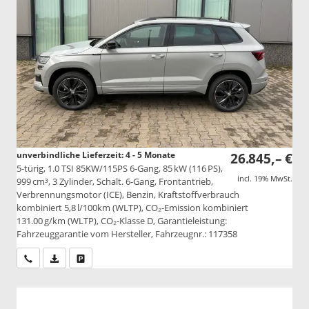
unverbindliche Lieferzeit: 4 - 5 Monate
26.845,– €
5-türig, 1.0 TSI 85KW/115PS 6-Gang, 85 kW (116 PS),
incl. 19% MwSt.
999 cm³, 3 Zylinder, Schalt. 6-Gang, Frontantrieb,
Verbrennungsmotor (ICE), Benzin, Kraftstoffverbrauch
kombiniert 5,8 l/100km (WLTP), CO₂-Emission kombiniert
131.00 g/km (WLTP), CO₂-Klasse D, Garantieleistung:
Fahrzeuggarantie vom Hersteller, Fahrzeugnr.: 117358
Wir rufen Sie an
PDF-Datei, Fahrzeugexposé drucken
Drucken, parken oder vergleichen