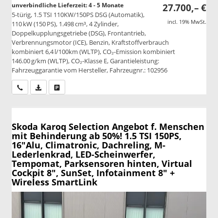
unverbindliche Lieferzeit: 4 - 5 Monate
27.700,– €
5-türig, 1.5 TSI 110KW/150PS DSG (Automatik),
incl. 19% MwSt.
110 kW (150 PS), 1.498 cm³, 4 Zylinder,
Doppelkupplungsgetriebe (DSG), Frontantrieb,
Verbrennungsmotor (ICE), Benzin, Kraftstoffverbrauch
kombiniert 6,4 l/100km (WLTP), CO₂-Emission kombiniert
146.00 g/km (WLTP), CO₂-Klasse E, Garantieleistung:
Fahrzeuggarantie vom Hersteller, Fahrzeugnr.: 102956
Wir rufen Sie an
PDF-Datei, Fahrzeugexposé drucken
Drucken, parken oder vergleichen
Skoda Karoq
Selection Angebot f. Menschen
mit Behinderung ab 50%! 1.5 TSI 150PS,
16"Alu, Climatronic, Dachreling, M-
Lederlenkrad, LED-Scheinwerfer,
Tempomat, Parksensoren hinten, Virtual
Cockpit 8", SunSet, Infotainment 8" +
Wireless SmartLink