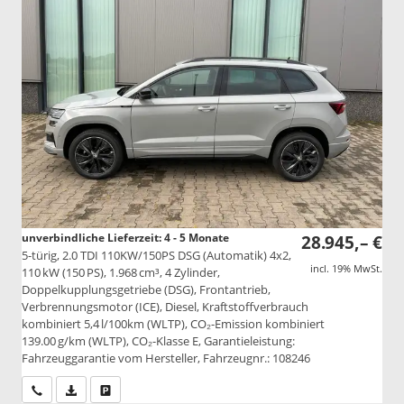
unverbindliche Lieferzeit: 4 - 5 Monate
28.945,– €
5-türig, 2.0 TDI 110KW/150PS DSG (Automatik) 4x2,
incl. 19% MwSt.
110 kW (150 PS), 1.968 cm³, 4 Zylinder,
Doppelkupplungsgetriebe (DSG), Frontantrieb,
Verbrennungsmotor (ICE), Diesel, Kraftstoffverbrauch
kombiniert 5,4 l/100km (WLTP), CO₂-Emission kombiniert
139.00 g/km (WLTP), CO₂-Klasse E, Garantieleistung:
Fahrzeuggarantie vom Hersteller, Fahrzeugnr.: 108246
Wir rufen Sie an
PDF-Datei, Fahrzeugexposé drucken
Drucken, parken oder vergleichen