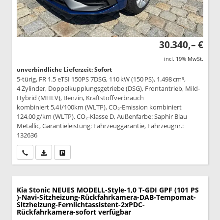
30.340,– €
incl. 19% MwSt.
unverbindliche Lieferzeit: Sofort
5-türig, FR 1.5 eTSI 150PS 7DSG, 110 kW (150 PS), 1.498 cm³,
4 Zylinder, Doppelkupplungsgetriebe (DSG), Frontantrieb, Mild-
Hybrid (MHEV), Benzin, Kraftstoffverbrauch
kombiniert 5,4 l/100km (WLTP), CO₂-Emission kombiniert
124.00 g/km (WLTP), CO₂-Klasse D, Außenfarbe: Saphir Blau
Metallic, Garantieleistung: Fahrzeuggarantie, Fahrzeugnr.:
132636
Wir rufen Sie an
PDF-Datei, Fahrzeugexposé drucken
Drucken, parken oder vergleichen
Kia Stonic
NEUES MODELL-Style-1,0 T-GDI GPF (101 PS
)-Navi-Sitzheizung-Rückfahrkamera-DAB-Tempomat-
Sitzheizung-Fernlichtassistent-2xPDC-
Rückfahrkamera-sofort verfügbar