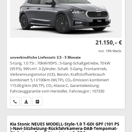
21.150,– €
incl. 19% MwSt.
unverbindliche Lieferzeit: 3,5 - 5 Monate
5-türig, 1.0 TSI ; 70kW/95PS ; 5-Gang-Schaltgetriebe, 70 kW
(95 PS), 999 cm³, 3 Zylinder, Schalt. 5-Gang, Frontantrieb,
Verbrennungsmotor (ICE), Benzin, Kraftstoffverbrauch
kombiniert 5,1 l/100km (WLTP), CO₂-Emission kombiniert
115.00 g/km (WLTP), CO₂-Klasse C, Garantieleistung:
Fahrzeuggarantie vom Hersteller, Fahrzeugnr.: 107330
Wir rufen Sie an
PDF-Datei, Fahrzeugexposé drucken
Drucken, parken oder vergleichen
Kia Stonic
NEUES MODELL-Style-1,0 T-GDI GPF (101 PS
)-Navi-Sitzheizung-Rückfahrkamera-DAB-Tempomat-