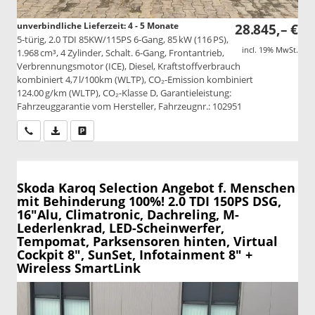
unverbindliche Lieferzeit: 4 - 5 Monate
28.845,– €
5-türig, 2.0 TDI 85KW/115PS 6-Gang, 85 kW (116 PS),
incl. 19% MwSt.
1.968 cm³, 4 Zylinder, Schalt. 6-Gang, Frontantrieb,
Verbrennungsmotor (ICE), Diesel, Kraftstoffverbrauch
kombiniert 4,7 l/100km (WLTP), CO₂-Emission kombiniert
124.00 g/km (WLTP), CO₂-Klasse D, Garantieleistung:
Fahrzeuggarantie vom Hersteller, Fahrzeugnr.: 102951
Wir rufen Sie an
PDF-Datei, Fahrzeugexposé drucken
Drucken, parken oder vergleichen
Skoda Karoq
Selection Angebot f. Menschen
mit Behinderung 100%! 2.0 TDI 150PS DSG,
16"Alu, Climatronic, Dachreling, M-
Lederlenkrad, LED-Scheinwerfer,
Tempomat, Parksensoren hinten, Virtual
Cockpit 8", SunSet, Infotainment 8" +
Wireless SmartLink