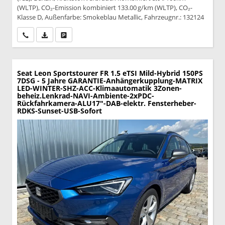
(WLTP), CO₂-Emission kombiniert 133.00 g/km (WLTP), CO₂-
Klasse D, Außenfarbe: Smokeblau Metallic, Fahrzeugnr.: 132124
Wir rufen Sie an
PDF-Datei, Fahrzeugexposé drucken
Drucken, parken oder vergleichen
Seat Leon Sportstourer
FR 1.5 eTSI Mild-Hybrid 150PS
7DSG - 5 Jahre GARANTIE-Anhängerkupplung-MATRIX
LED-WINTER-SHZ-ACC-Klimaautomatik 3Zonen-
beheiz.Lenkrad-NAVI-Ambiente-2xPDC-
Rückfahrkamera-ALU17"-DAB-elektr. Fensterheber-
RDKS-Sunset-USB-Sofort