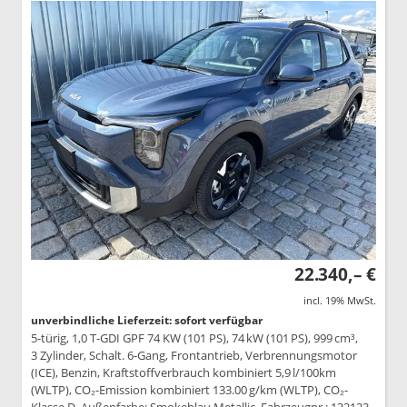
22.340,– €
incl. 19% MwSt.
unverbindliche Lieferzeit: sofort verfügbar
5-türig, 1,0 T-GDI GPF 74 KW (101 PS), 74 kW (101 PS), 999 cm³,
3 Zylinder, Schalt. 6-Gang, Frontantrieb, Verbrennungsmotor
(ICE), Benzin, Kraftstoffverbrauch kombiniert 5,9 l/100km
(WLTP), CO₂-Emission kombiniert 133.00 g/km (WLTP), CO₂-