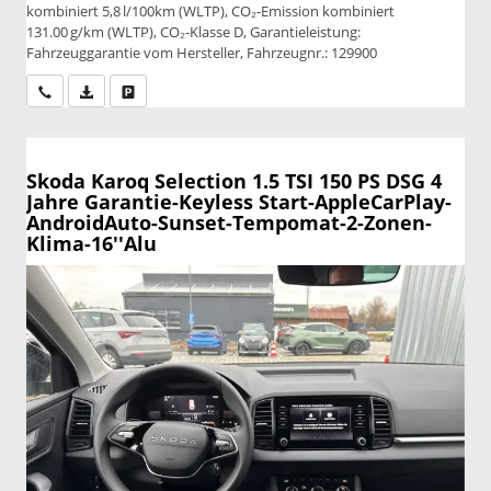
kombiniert 5,8 l/100km (WLTP), CO₂-Emission kombiniert
131.00 g/km (WLTP), CO₂-Klasse D, Garantieleistung:
Fahrzeuggarantie vom Hersteller, Fahrzeugnr.: 129900
Wir rufen Sie an
PDF-Datei, Fahrzeugexposé drucken
Drucken, parken oder vergleichen
Skoda Karoq
Selection 1.5 TSI 150 PS DSG 4
Jahre Garantie-Keyless Start-AppleCarPlay-
AndroidAuto-Sunset-Tempomat-2-Zonen-
Klima-16''Alu