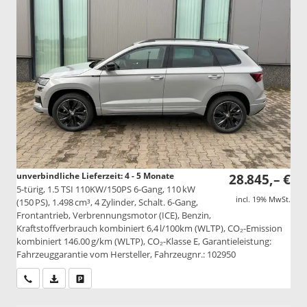
unverbindliche Lieferzeit: 4 - 5 Monate
28.845,– €
5-türig, 1.5 TSI 110KW/150PS 6-Gang, 110 kW
incl. 19% MwSt.
(150 PS), 1.498 cm³, 4 Zylinder, Schalt. 6-Gang,
Frontantrieb, Verbrennungsmotor (ICE), Benzin,
Kraftstoffverbrauch kombiniert 6,4 l/100km (WLTP), CO₂-Emission
kombiniert 146.00 g/km (WLTP), CO₂-Klasse E, Garantieleistung:
Fahrzeuggarantie vom Hersteller, Fahrzeugnr.: 102950
Wir rufen Sie an
PDF-Datei, Fahrzeugexposé drucken
Drucken, parken oder vergleichen