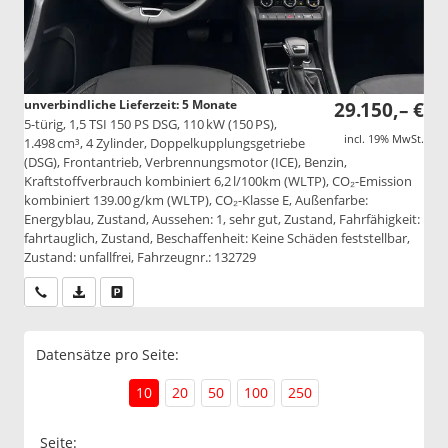
unverbindliche Lieferzeit:
5 Monate
29.150,– €
5-türig, 1,5 TSI 150 PS DSG, 110 kW (150 PS),
incl. 19% MwSt.
1.498 cm³, 4 Zylinder, Doppelkupplungsgetriebe
(DSG), Frontantrieb, Verbrennungsmotor (ICE), Benzin,
Kraftstoffverbrauch kombiniert 6,2 l/100km (WLTP), CO₂-Emission
kombiniert 139.00 g/km (WLTP), CO₂-Klasse E, Außenfarbe:
Energyblau, Zustand, Aussehen: 1, sehr gut, Zustand, Fahrfähigkeit:
fahrtauglich, Zustand, Beschaffenheit: Keine Schäden feststellbar,
Zustand: unfallfrei, Fahrzeugnr.: 132729
Wir rufen Sie an
PDF-Datei, Fahrzeugexposé drucken
Drucken, parken oder vergleichen
Datensätze pro Seite:
10
20
50
100
250
Seite: