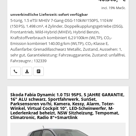
incl. 19% MwSt.
unverbindliche Lieferzeit: sofort verfügbar
5-türig, 1.5 eTSI MHEV 7-Gang-DSG-110kW/150PS, 110 kW
(150 PS), 1.498 cm³, 4 Zylinder, Doppelkupplungsgetriebe (DSG),
Frontantrieb, Mild-Hybrid (MHEV), Hybrid Benzin,
Kraftstoffverbrauch kombiniert 6,2 l/100km (WLTP), CO₂-
Emission kombiniert 140.00 g/km (WLTP), CO₂-Klasse E,
Außenfarbe: Grenadillaschwarz Metallic, Zustand, Aussehen: 1,
sehr gut, Garantieleistung: Fahrzeuggarantie, Zustand: unfallfrei,
Fahrzeugnr.: 132339
Wir rufen Sie an
PDF-Datei, Fahrzeugexposé drucken
Drucken, parken oder vergleichen
Skoda Fabia
Dynamic 1.0 TSI 95PS, 5 JAHRE GARANTIE,
16" ALU schwarz, Sportfahrwerk, SunSet,
Parksensoren vo/hi, Kamera, Kessy, Alarm, Toter-
Winkel, Virtual Cockpit 10", LED-Scheinwerfer, M-
Lederlenkrad beheizt, NSW Sitzheizung, Tempomat,
Climatronic, Radio 8"+Smartlink