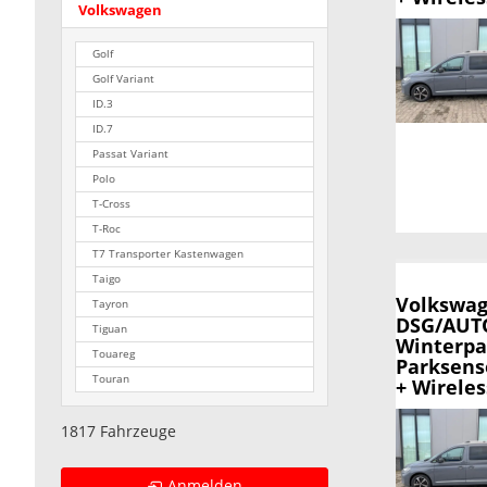
Volkswagen
Golf
Golf Variant
ID.3
ID.7
Passat Variant
Polo
T-Cross
T-Roc
T7 Transporter Kastenwagen
Taigo
Volkswag
Tayron
DSG/AUTO
Tiguan
Winterpa
Touareg
Parksens
Touran
+ Wirele
1817 Fahrzeuge
Anmelden