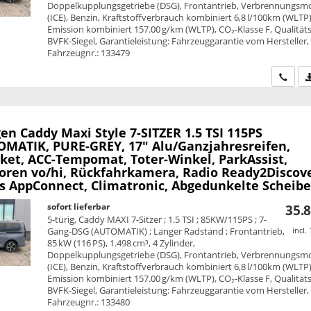
Doppelkupplungsgetriebe (DSG), Frontantrieb, Verbrennungsm
(ICE), Benzin, Kraftstoffverbrauch kombiniert 6,8 l/100km (WLTP)
Emission kombiniert 157.00 g/km (WLTP), CO₂-Klasse F, Qualitäts
BVFK-Siegel, Garantieleistung: Fahrzeuggarantie vom Hersteller,
Fahrzeugnr.: 133479
Wir ru
en Caddy Maxi
Style 7-SITZER 1.5 TSI 115PS
MATIK, PURE-GREY, 17" Alu/Ganzjahresreifen,
ket, ACC-Tempomat, Toter-Winkel, ParkAssist,
oren vo/hi, Rückfahrkamera, Radio Ready2Discove
ss AppConnect, Climatronic, Abgedunkelte Scheib
sofort lieferbar
35.8
5-türig, Caddy MAXI 7-Sitzer ; 1.5 TSI ; 85KW/115PS ; 7-
Gang-DSG (AUTOMATIK) ; Langer Radstand ; Frontantrieb,
incl.
85 kW (116 PS), 1.498 cm³, 4 Zylinder,
Doppelkupplungsgetriebe (DSG), Frontantrieb, Verbrennungsm
(ICE), Benzin, Kraftstoffverbrauch kombiniert 6,8 l/100km (WLTP)
Emission kombiniert 157.00 g/km (WLTP), CO₂-Klasse F, Qualitäts
BVFK-Siegel, Garantieleistung: Fahrzeuggarantie vom Hersteller,
Fahrzeugnr.: 133480