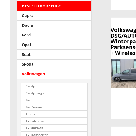
BESTELLFAHRZEUGE
Cupra
Dacia
Volkswag
DSG/AUTO
Ford
Winterpa
Opel
Parksens
+ Wirele
Seat
Skoda
Volkswagen
Caddy
Caddy Cargo
Golf
Golf Variant
T-Cross
T7 California
T7 Multivan
T7 Transporter