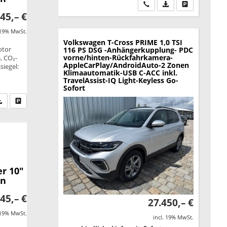
Wir rufen Sie an
PDF-Datei, Fahrzeu
Drucken, park
45,– €
 19% MwSt.
Volkswagen T-Cross
PRIME 1,0 TSI
otor
116 PS DSG -Anhängerkupplung- PDC
vorne/hinten-Rückfahrkamera-
, CO₂-
AppleCarPlay/AndroidAuto-2 Zonen
siegel:
Klimaautomatik-USB C-ACC inkl.
TravelAssist-IQ Light-Keyless Go-
Sofort
fen Sie an
PDF-Datei, Fahrzeugexposé drucken
Drucken, parken oder vergleichen
r 10"
en
45,– €
27.450,– €
 19% MwSt.
incl. 19% MwSt.