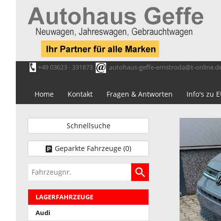
+49 03623 - 331873
autohaus-geffe-ernstroda@t-online.d
Home
Kontakt
Fragen & Antworten
Info's zu
Schnellsuche
Geparkte Fahrzeuge (
0
)
Fahrzeugnr.
LAGERFAHRZEUGE
Audi