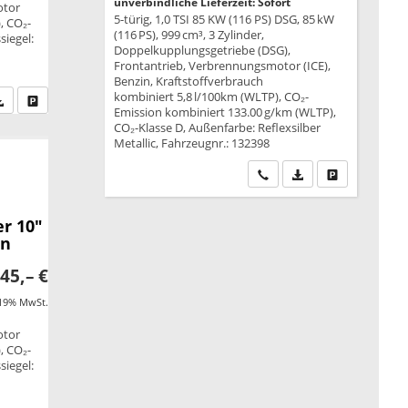
unverbindliche Lieferzeit: Sofort
otor
5-türig, 1,0 TSI 85 KW (116 PS) DSG, 85 kW
, CO₂-
(116 PS), 999 cm³, 3 Zylinder,
siegel:
Doppelkupplungsgetriebe (DSG),
Frontantrieb, Verbrennungsmotor (ICE),
Benzin, Kraftstoffverbrauch
kombiniert 5,8 l/100km (WLTP), CO₂-
fen Sie an
PDF-Datei, Fahrzeugexposé drucken
Drucken, parken oder vergleichen
Emission kombiniert 133.00 g/km (WLTP),
CO₂-Klasse D, Außenfarbe: Reflexsilber
Metallic, Fahrzeugnr.: 132398
Wir rufen Sie an
PDF-Datei, Fahrzeu
Drucken, park
r 10"
en
45,– €
 19% MwSt.
otor
, CO₂-
siegel: