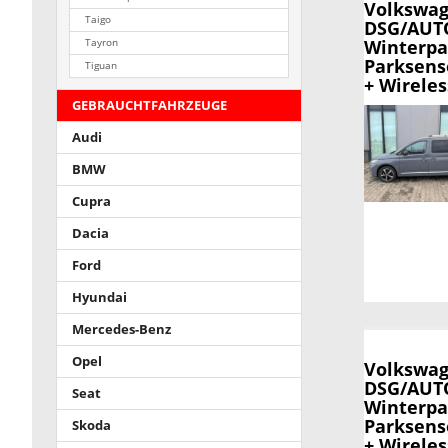
Volkswag
Taigo
DSG/AUTO
Winterpa
Tayron
Parksens
Tiguan
+ Wirele
GEBRAUCHTFAHRZEUGE
Audi
BMW
Cupra
Dacia
Ford
Hyundai
Mercedes-Benz
Opel
Volkswag
DSG/AUTO
Seat
Winterpa
Parksens
Skoda
+ Wirele