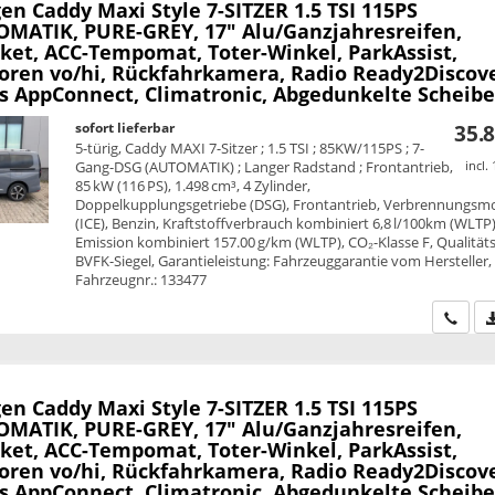
en Caddy Maxi
Style 7-SITZER 1.5 TSI 115PS
MATIK, PURE-GREY, 17" Alu/Ganzjahresreifen,
ket, ACC-Tempomat, Toter-Winkel, ParkAssist,
oren vo/hi, Rückfahrkamera, Radio Ready2Discove
ss AppConnect, Climatronic, Abgedunkelte Scheib
sofort lieferbar
35.8
5-türig, Caddy MAXI 7-Sitzer ; 1.5 TSI ; 85KW/115PS ; 7-
Gang-DSG (AUTOMATIK) ; Langer Radstand ; Frontantrieb,
incl.
85 kW (116 PS), 1.498 cm³, 4 Zylinder,
Doppelkupplungsgetriebe (DSG), Frontantrieb, Verbrennungsm
(ICE), Benzin, Kraftstoffverbrauch kombiniert 6,8 l/100km (WLTP)
Emission kombiniert 157.00 g/km (WLTP), CO₂-Klasse F, Qualitäts
BVFK-Siegel, Garantieleistung: Fahrzeuggarantie vom Hersteller,
Fahrzeugnr.: 133477
Wir ru
en Caddy Maxi
Style 7-SITZER 1.5 TSI 115PS
MATIK, PURE-GREY, 17" Alu/Ganzjahresreifen,
ket, ACC-Tempomat, Toter-Winkel, ParkAssist,
oren vo/hi, Rückfahrkamera, Radio Ready2Discove
ss AppConnect, Climatronic, Abgedunkelte Scheib