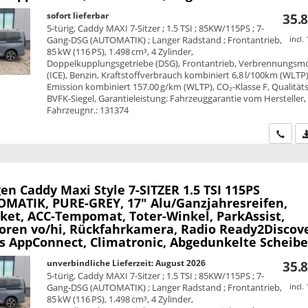
sofort lieferbar
35.8
5-türig, Caddy MAXI 7-Sitzer ; 1.5 TSI ; 85KW/115PS ; 7-
Gang-DSG (AUTOMATIK) ; Langer Radstand ; Frontantrieb,
incl.
85 kW (116 PS), 1.498 cm³, 4 Zylinder,
Doppelkupplungsgetriebe (DSG), Frontantrieb, Verbrennungsm
(ICE), Benzin, Kraftstoffverbrauch kombiniert 6,8 l/100km (WLTP)
Emission kombiniert 157.00 g/km (WLTP), CO₂-Klasse F, Qualitäts
BVFK-Siegel, Garantieleistung: Fahrzeuggarantie vom Hersteller,
Fahrzeugnr.: 131374
Wir ru
en Caddy Maxi
Style 7-SITZER 1.5 TSI 115PS
MATIK, PURE-GREY, 17" Alu/Ganzjahresreifen,
ket, ACC-Tempomat, Toter-Winkel, ParkAssist,
oren vo/hi, Rückfahrkamera, Radio Ready2Discove
ss AppConnect, Climatronic, Abgedunkelte Scheib
unverbindliche Lieferzeit: August 2026
35.8
5-türig, Caddy MAXI 7-Sitzer ; 1.5 TSI ; 85KW/115PS ; 7-
Gang-DSG (AUTOMATIK) ; Langer Radstand ; Frontantrieb,
incl.
85 kW (116 PS), 1.498 cm³, 4 Zylinder,