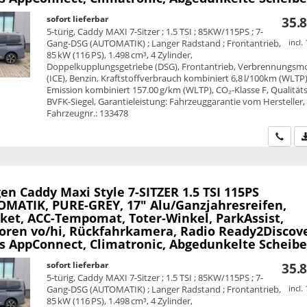
sofort lieferbar
35.8
5-türig, Caddy MAXI 7-Sitzer ; 1.5 TSI ; 85KW/115PS ; 7-
Gang-DSG (AUTOMATIK) ; Langer Radstand ; Frontantrieb,
incl.
85 kW (116 PS), 1.498 cm³, 4 Zylinder,
Doppelkupplungsgetriebe (DSG), Frontantrieb, Verbrennungsm
(ICE), Benzin, Kraftstoffverbrauch kombiniert 6,8 l/100km (WLTP)
Emission kombiniert 157.00 g/km (WLTP), CO₂-Klasse F, Qualitäts
BVFK-Siegel, Garantieleistung: Fahrzeuggarantie vom Hersteller,
Fahrzeugnr.: 133478
Wir ru
en Caddy Maxi
Style 7-SITZER 1.5 TSI 115PS
MATIK, PURE-GREY, 17" Alu/Ganzjahresreifen,
ket, ACC-Tempomat, Toter-Winkel, ParkAssist,
oren vo/hi, Rückfahrkamera, Radio Ready2Discove
ss AppConnect, Climatronic, Abgedunkelte Scheib
sofort lieferbar
35.8
5-türig, Caddy MAXI 7-Sitzer ; 1.5 TSI ; 85KW/115PS ; 7-
Gang-DSG (AUTOMATIK) ; Langer Radstand ; Frontantrieb,
incl.
85 kW (116 PS), 1.498 cm³, 4 Zylinder,