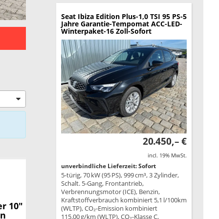
Seat Ibiza
Edition Plus-1,0 TSI 95 PS-5
Jahre Garantie-Tempomat ACC-LED-
Winterpaket-16 Zoll-Sofort
20.450,– €
incl. 19% MwSt.
unverbindliche Lieferzeit: Sofort
5-türig, 70 kW (95 PS), 999 cm³, 3 Zylinder,
Schalt. 5-Gang, Frontantrieb,
Verbrennungsmotor (ICE), Benzin,
Kraftstoffverbrauch kombiniert 5,1 l/100km
r 10"
(WLTP), CO₂-Emission kombiniert
en
115.00 g/km (WLTP), CO₂-Klasse C,