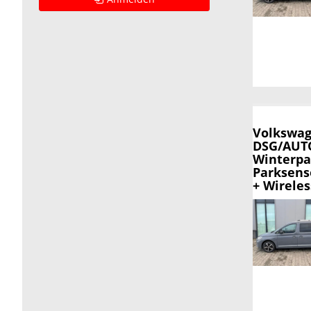
Volkswag
DSG/AUTO
Winterpa
Parksens
+ Wirele