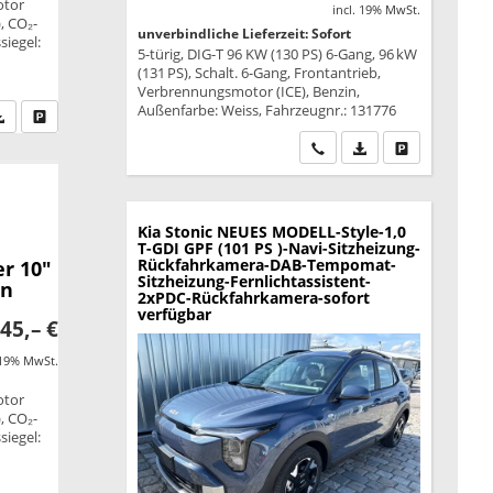
otor
incl. 19% MwSt.
, CO₂-
unverbindliche Lieferzeit: Sofort
siegel:
5-türig, DIG-T 96 KW (130 PS) 6-Gang, 96 kW
(131 PS), Schalt. 6-Gang, Frontantrieb,
Verbrennungsmotor (ICE), Benzin,
Außenfarbe: Weiss, Fahrzeugnr.: 131776
fen Sie an
PDF-Datei, Fahrzeugexposé drucken
Drucken, parken oder vergleichen
Wir rufen Sie an
PDF-Datei, Fahrzeu
Drucken, park
Kia Stonic
NEUES MODELL-Style-1,0
T-GDI GPF (101 PS )-Navi-Sitzheizung-
Rückfahrkamera-DAB-Tempomat-
r 10"
Sitzheizung-Fernlichtassistent-
en
2xPDC-Rückfahrkamera-sofort
verfügbar
45,– €
 19% MwSt.
otor
, CO₂-
siegel: