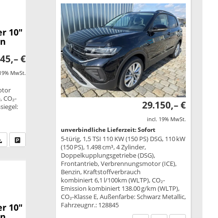
r 10"
en
45,– €
 19% MwSt.
otor
, CO₂-
29.150,– €
siegel:
incl. 19% MwSt.
unverbindliche Lieferzeit: Sofort
5-türig, 1,5 TSI 110 KW (150 PS) DSG, 110 kW
fen Sie an
PDF-Datei, Fahrzeugexposé drucken
Drucken, parken oder vergleichen
(150 PS), 1.498 cm³, 4 Zylinder,
Doppelkupplungsgetriebe (DSG),
Frontantrieb, Verbrennungsmotor (ICE),
Benzin, Kraftstoffverbrauch
kombiniert 6,1 l/100km (WLTP), CO₂-
Emission kombiniert 138.00 g/km (WLTP),
CO₂-Klasse E, Außenfarbe: Schwarz Metallic,
Fahrzeugnr.: 128845
r 10"
en