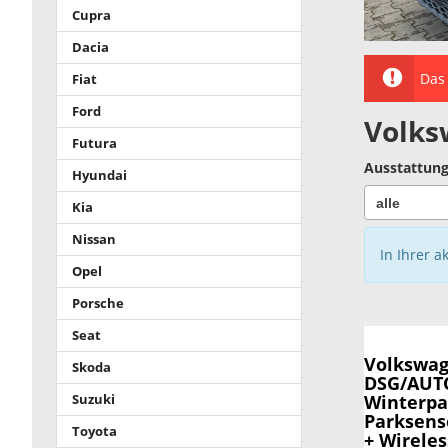
Cupra
Dacia
Das 
Fiat
Ford
Volks
Futura
Ausstattung
Hyundai
Kia
Nissan
In Ihrer a
Opel
Porsche
Seat
Volkswag
Skoda
DSG/AUTO
Winterpa
Suzuki
Parksens
Toyota
+ Wirele