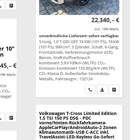
fen Sie an
PDF-Datei, Fahrzeugexposé drucken
Drucken, parken oder vergleichen
22.340,– €
incl. 19% MwSt.
unverbindliche Lieferzeit: sofort verfügbar
5-türig, 1,0 T-GDI GPF 74 KW (101 PS), 74 kW
(101 PS), 999 cm³, 3 Zylinder, Schalt. 6-Gang,
r 10"
Frontantrieb, Verbrennungsmotor (ICE),
en
Benzin, Kraftstoffverbrauch
kombiniert 5,9 l/100km (WLTP), CO₂-
45,– €
Emission kombiniert 133.00 g/km (WLTP),
CO₂-Klasse D, Außenfarbe: Smokeblau
 19% MwSt.
Metallic, Fahrzeugnr.: 132124
otor
Wir rufen Sie an
PDF-Datei, Fahrzeu
Drucken, park
, CO₂-
siegel:
Volkswagen T-Cross
Limited Edition
fen Sie an
PDF-Datei, Fahrzeugexposé drucken
Drucken, parken oder vergleichen
1,5 TSI 150 PS DSG - PDC
vorne/hinten-Rückfahrkamera-
AppleCarPlay/AndroidAuto-2 Zonen
Klimaautomatik-USB C-ACC inkl.
TravelAssist-LED-Keyless Go-Sofort