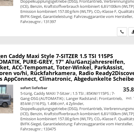
Doppelkupplungsgetriebe (DSG), Frontantrieb, Verbrennungsm
(ICE), Benzin, Kraftstoffverbrauch kombiniert 6,8 l/100km (WLTP)
Emission kombiniert 157.00 g/km (WLTP), CO₂-Klasse F, Qualitäts
BVFK-Siegel, Garantieleistung: Fahrzeuggarantie vom Hersteller,
Fahrzeugnr.: 131397
Wir ru
en Caddy Maxi
Style 7-SITZER 1.5 TSI 115PS
MATIK, PURE-GREY, 17" Alu/Ganzjahresreifen,
ket, ACC-Tempomat, Toter-Winkel, ParkAssist,
oren vo/hi, Rückfahrkamera, Radio Ready2Discove
ss AppConnect, Climatronic, Abgedunkelte Scheib
sofort lieferbar
35.8
5-türig, Caddy MAXI 7-Sitzer ; 1.5 TSI ; 85KW/115PS ; 7-
Gang-DSG (AUTOMATIK) ; Langer Radstand ; Frontantrieb,
incl.
85 kW (116 PS), 1.498 cm³, 4 Zylinder,
Doppelkupplungsgetriebe (DSG), Frontantrieb, Verbrennungsm
(ICE), Benzin, Kraftstoffverbrauch kombiniert 6,8 l/100km (WLTP)
Emission kombiniert 157.00 g/km (WLTP), CO₂-Klasse F, Qualitäts
BVFK-Siegel, Garantieleistung: Fahrzeuggarantie vom Hersteller,
Fahrzeugnr.: 133475