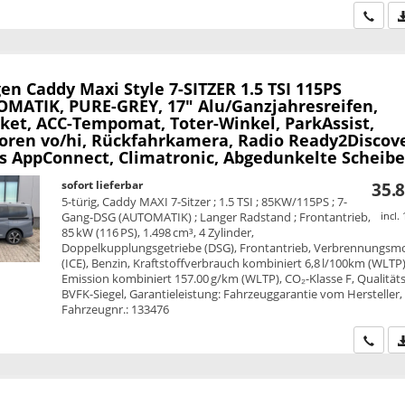
Wir ru
en Caddy Maxi
Style 7-SITZER 1.5 TSI 115PS
MATIK, PURE-GREY, 17" Alu/Ganzjahresreifen,
ket, ACC-Tempomat, Toter-Winkel, ParkAssist,
oren vo/hi, Rückfahrkamera, Radio Ready2Discove
ss AppConnect, Climatronic, Abgedunkelte Scheib
sofort lieferbar
35.8
5-türig, Caddy MAXI 7-Sitzer ; 1.5 TSI ; 85KW/115PS ; 7-
Gang-DSG (AUTOMATIK) ; Langer Radstand ; Frontantrieb,
incl.
85 kW (116 PS), 1.498 cm³, 4 Zylinder,
Doppelkupplungsgetriebe (DSG), Frontantrieb, Verbrennungsm
(ICE), Benzin, Kraftstoffverbrauch kombiniert 6,8 l/100km (WLTP)
Emission kombiniert 157.00 g/km (WLTP), CO₂-Klasse F, Qualitäts
BVFK-Siegel, Garantieleistung: Fahrzeuggarantie vom Hersteller,
Fahrzeugnr.: 133476
Wir ru