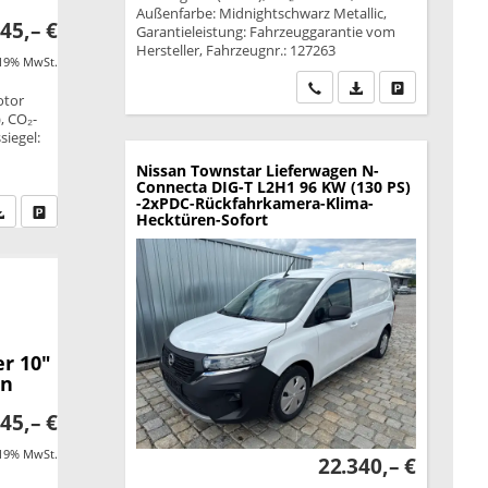
Außenfarbe: Midnightschwarz Metallic,
45,– €
Garantieleistung: Fahrzeuggarantie vom
Hersteller, Fahrzeugnr.: 127263
 19% MwSt.
Wir rufen Sie an
PDF-Datei, Fahrzeu
Drucken, park
otor
, CO₂-
siegel:
Nissan Townstar Lieferwagen
N-
Connecta DIG-T L2H1 96 KW (130 PS)
-2xPDC-Rückfahrkamera-Klima-
fen Sie an
PDF-Datei, Fahrzeugexposé drucken
Drucken, parken oder vergleichen
Hecktüren-Sofort
r 10"
en
45,– €
 19% MwSt.
22.340,– €