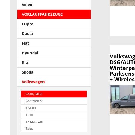
Volvo
VORLAUFFAHRZEUGE
Cupra
Dacia
Fiat
Hyundai
Volkswag
DSG/AUTO
Kia
Winterpa
Skoda
Parksens
+ Wirele
Volkswagen
Caddy Maxi
Golf Variant
T-Cross
T-Roc
T7 Multivan
Taigo