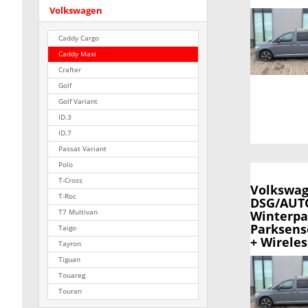
Volkswagen
Caddy Cargo
Caddy Maxi
Crafter
Golf
Golf Variant
ID.3
ID.7
Passat Variant
Polo
T-Cross
Volkswag
T-Roc
DSG/AUTO
Winterpa
T7 Multivan
Parksens
Taigo
+ Wirele
Tayron
Tiguan
Touareg
Touran