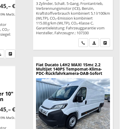
3 Zylinder, Schalt. 5-Gang, Frontantrieb,
45,– €
Verbrennungsmotor (ICE), Benzin,
Kraftstoffverbrauch kombiniert 5,1 l/100km
 19% MwSt.
(WLTP), CO₂-Emission kombiniert
115.00 g/km (WLTP), CO₂-Klasse C,
otor
Garantieleistung: Fahrzeuggarantie vom
, CO₂-
Hersteller, Fahrzeugnr.: 107330
siegel:
Wir rufen Sie an
PDF-Datei, Fahrzeu
Drucken, park
fen Sie an
PDF-Datei, Fahrzeugexposé drucken
Drucken, parken oder vergleichen
Fiat Ducato
L4H2 MAXI 15mc 2.2
MultiJet 140PS Tempomat-Klima-
PDC-Rückfahrkamera-DAB-Sofort
r 10"
en
45,– €
 19% MwSt.
otor