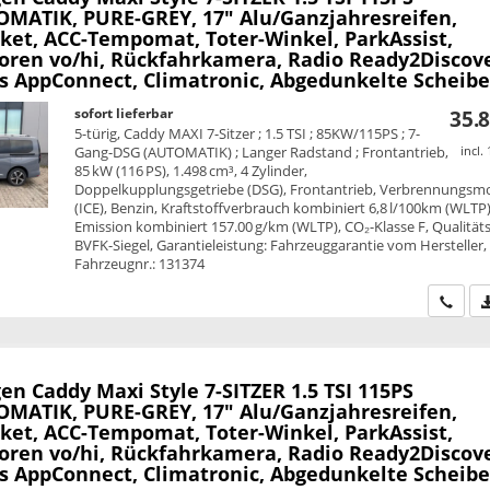
MATIK, PURE-GREY, 17" Alu/Ganzjahresreifen,
ket, ACC-Tempomat, Toter-Winkel, ParkAssist,
oren vo/hi, Rückfahrkamera, Radio Ready2Discove
ss AppConnect, Climatronic, Abgedunkelte Scheib
sofort lieferbar
35.8
5-türig, Caddy MAXI 7-Sitzer ; 1.5 TSI ; 85KW/115PS ; 7-
Gang-DSG (AUTOMATIK) ; Langer Radstand ; Frontantrieb,
incl.
85 kW (116 PS), 1.498 cm³, 4 Zylinder,
Doppelkupplungsgetriebe (DSG), Frontantrieb, Verbrennungsm
(ICE), Benzin, Kraftstoffverbrauch kombiniert 6,8 l/100km (WLTP)
Emission kombiniert 157.00 g/km (WLTP), CO₂-Klasse F, Qualitäts
BVFK-Siegel, Garantieleistung: Fahrzeuggarantie vom Hersteller,
Fahrzeugnr.: 131374
Wir ru
en Caddy Maxi
Style 7-SITZER 1.5 TSI 115PS
MATIK, PURE-GREY, 17" Alu/Ganzjahresreifen,
ket, ACC-Tempomat, Toter-Winkel, ParkAssist,
oren vo/hi, Rückfahrkamera, Radio Ready2Discove
ss AppConnect, Climatronic, Abgedunkelte Scheib