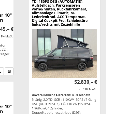
TDI 150PS DSG (AUTOMATIK),
Aufstelldach, Parksensoren
vorne/hinten, Rückfahrkamera,
Klimaanlage Climatic, M-
r 10"
Lederlenkrad, ACC Tempomat,
en
Digital Cockpit Pro, Schiebetüre
links/rechts mit Zuziehhilfe
45,– €
 19% MwSt.
otor
, CO₂-
siegel:
fen Sie an
PDF-Datei, Fahrzeugexposé drucken
Drucken, parken oder vergleichen
52.830,– €
incl. 19% MwSt.
unverbindliche Lieferzeit: 4 - 6 Monate
5-türig, 2.0 TDI SCR ; 110KW/150PS ; 7-Gang-
DSG (AUTOMATIK); LÜ, 110 kW (150 PS),
r 10"
1.968 cm³, 4 Zylinder,
en
Doppelkupplungsgetriebe (DSG),