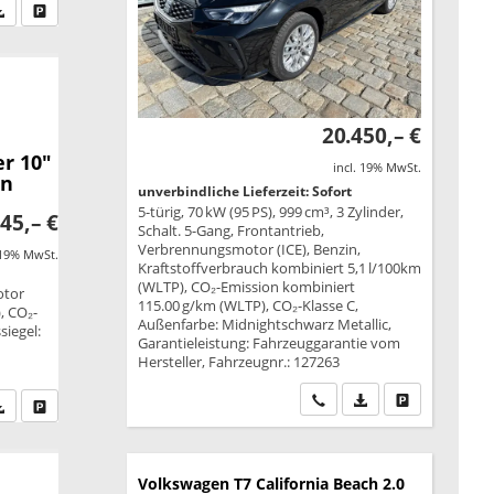
fen Sie an
PDF-Datei, Fahrzeugexposé drucken
Drucken, parken oder vergleichen
20.450,– €
r 10"
incl. 19% MwSt.
en
unverbindliche Lieferzeit: Sofort
5-türig, 70 kW (95 PS), 999 cm³, 3 Zylinder,
45,– €
Schalt. 5-Gang, Frontantrieb,
Verbrennungsmotor (ICE), Benzin,
 19% MwSt.
Kraftstoffverbrauch kombiniert 5,1 l/100km
(WLTP), CO₂-Emission kombiniert
otor
115.00 g/km (WLTP), CO₂-Klasse C,
, CO₂-
Außenfarbe: Midnightschwarz Metallic,
siegel:
Garantieleistung: Fahrzeuggarantie vom
Hersteller, Fahrzeugnr.: 127263
Wir rufen Sie an
PDF-Datei, Fahrzeu
Drucken, park
fen Sie an
PDF-Datei, Fahrzeugexposé drucken
Drucken, parken oder vergleichen
Volkswagen T7 California
Beach 2.0