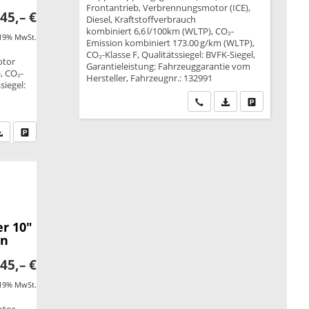
Frontantrieb, Verbrennungsmotor (ICE),
45,– €
Diesel, Kraftstoffverbrauch
kombiniert 6,6 l/100km (WLTP), CO₂-
 19% MwSt.
Emission kombiniert 173.00 g/km (WLTP),
CO₂-Klasse F, Qualitätssiegel: BVFK-Siegel,
otor
Garantieleistung: Fahrzeuggarantie vom
, CO₂-
Hersteller, Fahrzeugnr.: 132991
siegel:
Wir rufen Sie an
PDF-Datei, Fahrzeu
Drucken, park
fen Sie an
PDF-Datei, Fahrzeugexposé drucken
Drucken, parken oder vergleichen
r 10"
en
45,– €
 19% MwSt.