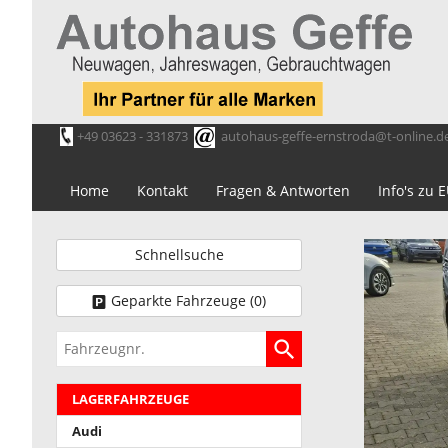
+49 03623 - 331873
autohaus-geffe-ernstroda@t-online.d
Home
Kontakt
Fragen & Antworten
Info's zu
Schnellsuche
Geparkte Fahrzeuge (
0
)
Fahrzeugnr.
LAGERFAHRZEUGE
Audi