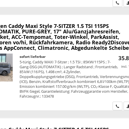
Wir ru
en Caddy Maxi
Style 7-SITZER 1.5 TSI 115PS
MATIK, PURE-GREY, 17" Alu/Ganzjahresreifen,
ket, ACC-Tempomat, Toter-Winkel, ParkAssist,
oren vo/hi, Rückfahrkamera, Radio Ready2Discove
ss AppConnect, Climatronic, Abgedunkelte Scheib
sofort lieferbar
35.8
5-türig, Caddy MAXI 7-Sitzer ; 1.5 TSI ; 85KW/115PS ; 7-
Gang-DSG (AUTOMATIK) ; Langer Radstand ; Frontantrieb,
incl.
85 kW (116 PS), 1.498 cm³, 4 Zylinder,
Doppelkupplungsgetriebe (DSG), Frontantrieb, Verbrennungsm
(ICE), Benzin, Kraftstoffverbrauch kombiniert 6,8 l/100km (WLTP)
Emission kombiniert 157.00 g/km (WLTP), CO₂-Klasse F, Qualitäts
BVFK-Siegel, Garantieleistung: Fahrzeuggarantie vom Hersteller,
Fahrzeugnr.: 133478
Wir ru