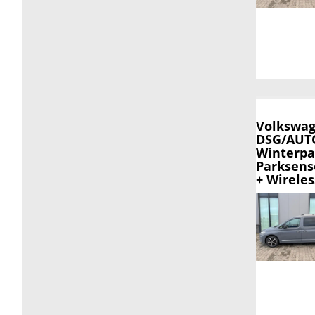
Volkswag
DSG/AUTO
Winterpa
Parksens
+ Wirele