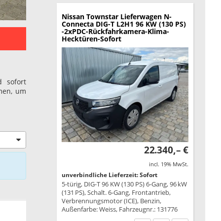
Nissan Townstar Lieferwagen
N-
Connecta DIG-T L2H1 96 KW (130 PS)
-2xPDC-Rückfahrkamera-Klima-
Hecktüren-Sofort
 sofort
amen, um
22.340,– €
incl. 19% MwSt.
unverbindliche Lieferzeit: Sofort
5-türig, DIG-T 96 KW (130 PS) 6-Gang, 96 kW
(131 PS), Schalt. 6-Gang, Frontantrieb,
Verbrennungsmotor (ICE), Benzin,
Außenfarbe: Weiss, Fahrzeugnr.: 131776