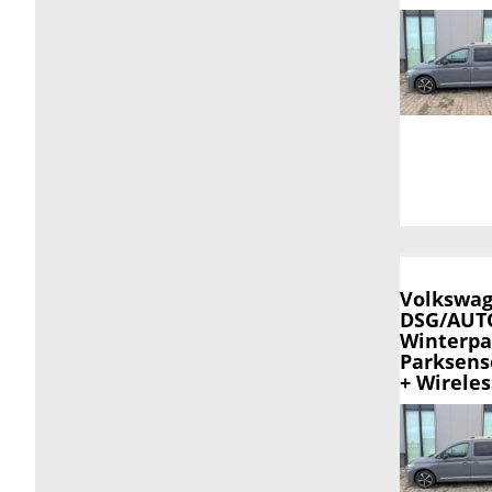
Volkswag
DSG/AUTO
Winterpa
Parksens
+ Wirele