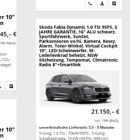
Wir rufen Sie an
PDF-Datei, Fahrzeu
Drucken, park
r 10"
en
Skoda Fabia
Dynamic 1.0 TSI 95PS, 5
JAHRE GARANTIE, 16" ALU schwarz,
45,– €
Sportfahrwerk, SunSet,
Parksensoren vo/hi, Kamera, Kessy,
 19% MwSt.
Alarm, Toter-Winkel, Virtual Cockpit
10", LED-Scheinwerfer, M-
otor
Lederlenkrad beheizt, NSW
, CO₂-
Sitzheizung, Tempomat, Climatronic,
Radio 8"+Smartlink
siegel:
fen Sie an
PDF-Datei, Fahrzeugexposé drucken
Drucken, parken oder vergleichen
21.150,– €
incl. 19% MwSt.
unverbindliche Lieferzeit: 3,5 - 5 Monate
r 10"
5-türig, 1.0 TSI ; 70kW/95PS ; 5-Gang-
en
Schaltgetriebe, 70 kW (95 PS), 999 cm³,