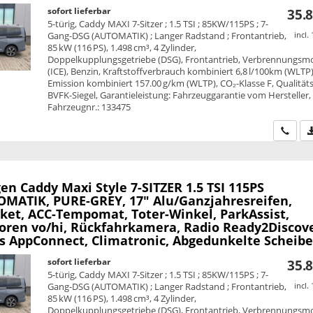
sofort lieferbar
35.8
5-türig, Caddy MAXI 7-Sitzer ; 1.5 TSI ; 85KW/115PS ; 7-
Gang-DSG (AUTOMATIK) ; Langer Radstand ; Frontantrieb,
incl.
85 kW (116 PS), 1.498 cm³, 4 Zylinder,
Doppelkupplungsgetriebe (DSG), Frontantrieb, Verbrennungsm
(ICE), Benzin, Kraftstoffverbrauch kombiniert 6,8 l/100km (WLTP)
Emission kombiniert 157.00 g/km (WLTP), CO₂-Klasse F, Qualitäts
BVFK-Siegel, Garantieleistung: Fahrzeuggarantie vom Hersteller,
Fahrzeugnr.: 133475
Wir ru
en Caddy Maxi
Style 7-SITZER 1.5 TSI 115PS
MATIK, PURE-GREY, 17" Alu/Ganzjahresreifen,
ket, ACC-Tempomat, Toter-Winkel, ParkAssist,
oren vo/hi, Rückfahrkamera, Radio Ready2Discove
ss AppConnect, Climatronic, Abgedunkelte Scheib
sofort lieferbar
35.8
5-türig, Caddy MAXI 7-Sitzer ; 1.5 TSI ; 85KW/115PS ; 7-
Gang-DSG (AUTOMATIK) ; Langer Radstand ; Frontantrieb,
incl.
85 kW (116 PS), 1.498 cm³, 4 Zylinder,
Doppelkupplungsgetriebe (DSG), Frontantrieb, Verbrennungsm