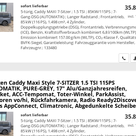
sofort lieferbar
35.8
5-türig, Caddy MAXI 7-Sitzer ; 1.5 TSI ; 85KW/115PS ; 7-
Gang-DSG (AUTOMATIK) ; Langer Radstand ; Frontantrieb,
incl.
85 kW (116 PS), 1.498 cm³, 4 Zylinder,
Doppelkupplungsgetriebe (DSG), Frontantrieb, Verbrennungsm
(ICE), Benzin, Kraftstoffverbrauch kombiniert 6,8 l/100km (WLTP)
Emission kombiniert 157.00 g/km (WLTP), CO₂-Klasse F, Qualitäts
BVFK-Siegel, Garantieleistung: Fahrzeuggarantie vom Hersteller,
Fahrzeugnr.: 133480
Wir ru
en Caddy Maxi
Style 7-SITZER 1.5 TSI 115PS
MATIK, PURE-GREY, 17" Alu/Ganzjahresreifen,
ket, ACC-Tempomat, Toter-Winkel, ParkAssist,
oren vo/hi, Rückfahrkamera, Radio Ready2Discove
ss AppConnect, Climatronic, Abgedunkelte Scheib
sofort lieferbar
35.8
5-türig, Caddy MAXI 7-Sitzer ; 1.5 TSI ; 85KW/115PS ; 7-
Gang-DSG (AUTOMATIK) ; Langer Radstand ; Frontantrieb,
incl.
85 kW (116 PS), 1.498 cm³, 4 Zylinder,