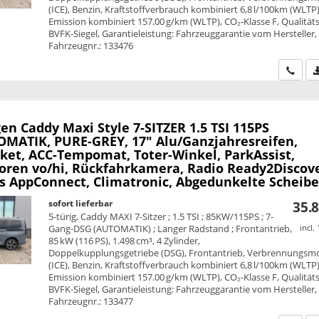
(ICE), Benzin, Kraftstoffverbrauch kombiniert 6,8 l/100km (WLTP)
Emission kombiniert 157.00 g/km (WLTP), CO₂-Klasse F, Qualitäts
BVFK-Siegel, Garantieleistung: Fahrzeuggarantie vom Hersteller,
Fahrzeugnr.: 133476
Wir ru
en Caddy Maxi
Style 7-SITZER 1.5 TSI 115PS
MATIK, PURE-GREY, 17" Alu/Ganzjahresreifen,
ket, ACC-Tempomat, Toter-Winkel, ParkAssist,
oren vo/hi, Rückfahrkamera, Radio Ready2Discove
ss AppConnect, Climatronic, Abgedunkelte Scheib
sofort lieferbar
35.8
5-türig, Caddy MAXI 7-Sitzer ; 1.5 TSI ; 85KW/115PS ; 7-
Gang-DSG (AUTOMATIK) ; Langer Radstand ; Frontantrieb,
incl.
85 kW (116 PS), 1.498 cm³, 4 Zylinder,
Doppelkupplungsgetriebe (DSG), Frontantrieb, Verbrennungsm
(ICE), Benzin, Kraftstoffverbrauch kombiniert 6,8 l/100km (WLTP)
Emission kombiniert 157.00 g/km (WLTP), CO₂-Klasse F, Qualitäts
BVFK-Siegel, Garantieleistung: Fahrzeuggarantie vom Hersteller,
Fahrzeugnr.: 133477