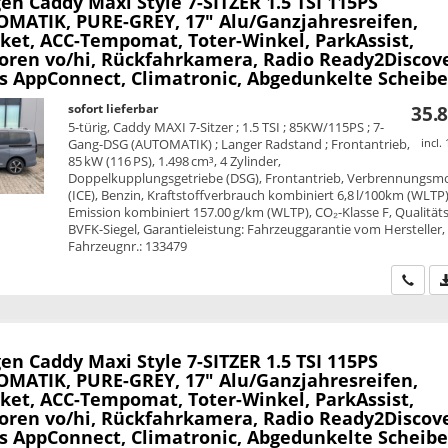
en Caddy Maxi
Style 7-SITZER 1.5 TSI 115PS
MATIK, PURE-GREY, 17" Alu/Ganzjahresreifen,
ket, ACC-Tempomat, Toter-Winkel, ParkAssist,
oren vo/hi, Rückfahrkamera, Radio Ready2Discove
ss AppConnect, Climatronic, Abgedunkelte Scheib
sofort lieferbar
35.8
5-türig, Caddy MAXI 7-Sitzer ; 1.5 TSI ; 85KW/115PS ; 7-
Gang-DSG (AUTOMATIK) ; Langer Radstand ; Frontantrieb,
incl.
85 kW (116 PS), 1.498 cm³, 4 Zylinder,
Doppelkupplungsgetriebe (DSG), Frontantrieb, Verbrennungsm
(ICE), Benzin, Kraftstoffverbrauch kombiniert 6,8 l/100km (WLTP)
Emission kombiniert 157.00 g/km (WLTP), CO₂-Klasse F, Qualitäts
BVFK-Siegel, Garantieleistung: Fahrzeuggarantie vom Hersteller,
Fahrzeugnr.: 133479
Wir ru
en Caddy Maxi
Style 7-SITZER 1.5 TSI 115PS
MATIK, PURE-GREY, 17" Alu/Ganzjahresreifen,
ket, ACC-Tempomat, Toter-Winkel, ParkAssist,
oren vo/hi, Rückfahrkamera, Radio Ready2Discove
ss AppConnect, Climatronic, Abgedunkelte Scheib