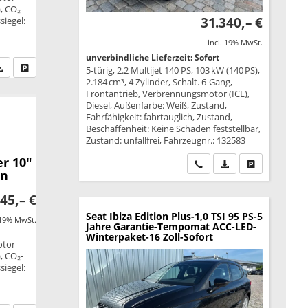
, CO₂-
31.340,– €
siegel:
incl. 19% MwSt.
unverbindliche Lieferzeit: Sofort
fen Sie an
PDF-Datei, Fahrzeugexposé drucken
Drucken, parken oder vergleichen
5-türig, 2.2 Multijet 140 PS, 103 kW (140 PS),
2.184 cm³, 4 Zylinder, Schalt. 6-Gang,
Frontantrieb, Verbrennungsmotor (ICE),
Diesel, Außenfarbe: Weiß, Zustand,
Fahrfähigkeit: fahrtauglich, Zustand,
Beschaffenheit: Keine Schäden feststellbar,
Zustand: unfallfrei, Fahrzeugnr.: 132583
r 10"
Wir rufen Sie an
PDF-Datei, Fahrzeu
Drucken, park
en
45,– €
Seat Ibiza
Edition Plus-1,0 TSI 95 PS-5
 19% MwSt.
Jahre Garantie-Tempomat ACC-LED-
Winterpaket-16 Zoll-Sofort
otor
, CO₂-
siegel: