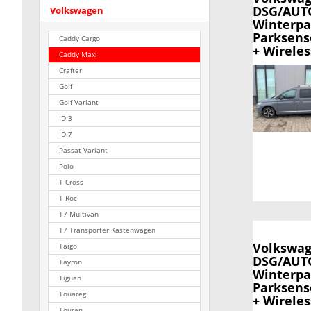
DSG/AUTO
Volkswagen
Winterpa
Parksens
Caddy Cargo
+ Wirele
Caddy Maxi
Crafter
Golf
Golf Variant
ID.3
ID.7
Passat Variant
Polo
T-Cross
T-Roc
T7 Multivan
T7 Transporter Kastenwagen
Volkswag
Taigo
DSG/AUTO
Tayron
Winterpa
Tiguan
Parksens
Touareg
+ Wirele
Touran