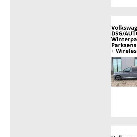
Volkswag
DSG/AUTO
Winterpa
Parksens
+ Wirele