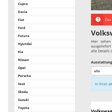
Cupra
Dacia
Das 
Fiat
Ford
Volks
Futura
Hier sehen
Hyundai
ausgeliefer
alle Details
Kia
Nissan
Ausstattung
Opel
Porsche
In Ihrer a
Seat
Skoda
Suzuki
Toyota
Volkswag