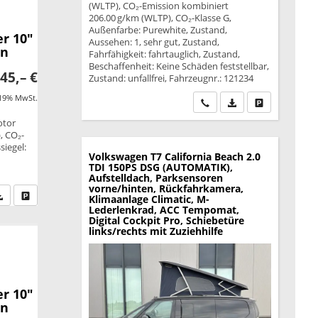
(WLTP), CO₂-Emission kombiniert
206.00 g/km (WLTP), CO₂-Klasse G,
Außenfarbe: Purewhite, Zustand,
r 10"
Aussehen: 1, sehr gut, Zustand,
en
Fahrfähigkeit: fahrtauglich, Zustand,
Beschaffenheit: Keine Schäden feststellbar,
45,– €
Zustand: unfallfrei, Fahrzeugnr.: 121234
 19% MwSt.
Wir rufen Sie an
PDF-Datei, Fahrzeu
Drucken, park
otor
, CO₂-
siegel:
Volkswagen T7 California
Beach 2.0
TDI 150PS DSG (AUTOMATIK),
Aufstelldach, Parksensoren
vorne/hinten, Rückfahrkamera,
fen Sie an
PDF-Datei, Fahrzeugexposé drucken
Drucken, parken oder vergleichen
Klimaanlage Climatic, M-
Lederlenkrad, ACC Tempomat,
Digital Cockpit Pro, Schiebetüre
links/rechts mit Zuziehhilfe
r 10"
en