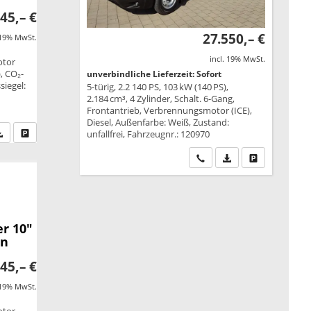
45,– €
27.550,– €
 19% MwSt.
incl. 19% MwSt.
otor
, CO₂-
unverbindliche Lieferzeit: Sofort
siegel:
5-türig, 2.2 140 PS, 103 kW (140 PS),
2.184 cm³, 4 Zylinder, Schalt. 6-Gang,
Frontantrieb, Verbrennungsmotor (ICE),
Diesel, Außenfarbe: Weiß, Zustand:
fen Sie an
PDF-Datei, Fahrzeugexposé drucken
Drucken, parken oder vergleichen
unfallfrei, Fahrzeugnr.: 120970
Wir rufen Sie an
PDF-Datei, Fahrzeu
Drucken, park
r 10"
en
45,– €
 19% MwSt.