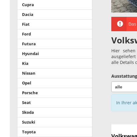
Cupra
Dacia
Das 
Fiat
Ford
Volks
Futura
Hier sehen
Hyundai
ausgeliefer
alle Details
Kia
Nissan
Ausstattung
Opel
Porsche
In Ihrer a
Seat
Skoda
Suzuki
Toyota
Volkswag