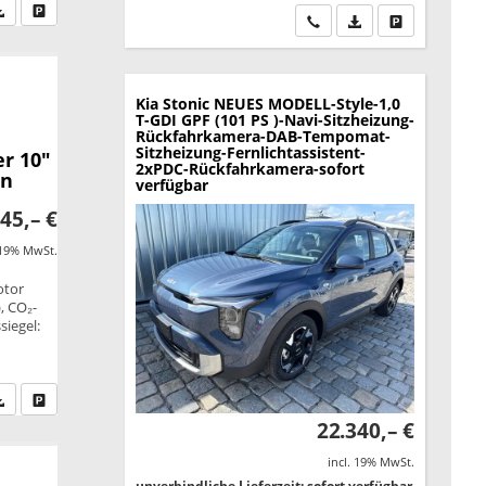
fen Sie an
PDF-Datei, Fahrzeugexposé drucken
Drucken, parken oder vergleichen
Wir rufen Sie an
PDF-Datei, Fahrzeu
Drucken, park
Kia Stonic
NEUES MODELL-Style-1,0
T-GDI GPF (101 PS )-Navi-Sitzheizung-
Rückfahrkamera-DAB-Tempomat-
Sitzheizung-Fernlichtassistent-
r 10"
2xPDC-Rückfahrkamera-sofort
en
verfügbar
45,– €
 19% MwSt.
otor
, CO₂-
siegel:
fen Sie an
PDF-Datei, Fahrzeugexposé drucken
Drucken, parken oder vergleichen
22.340,– €
incl. 19% MwSt.
unverbindliche Lieferzeit: sofort verfügbar