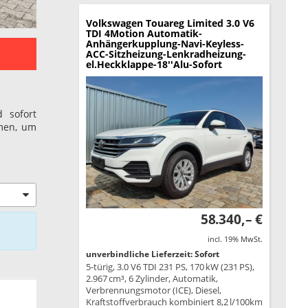
Volkswagen Touareg
Limited 3.0 V6
TDI 4Motion Automatik-
Anhängerkupplung-Navi-Keyless-
ACC-Sitzheizung-Lenkradheizung-
el.Heckklappe-18''Alu-Sofort
 sofort
amen, um
58.340,– €
incl. 19% MwSt.
unverbindliche Lieferzeit: Sofort
5-türig, 3.0 V6 TDI 231 PS, 170 kW (231 PS),
2.967 cm³, 6 Zylinder, Automatik,
Verbrennungsmotor (ICE), Diesel,
Kraftstoffverbrauch kombiniert 8,2 l/100km