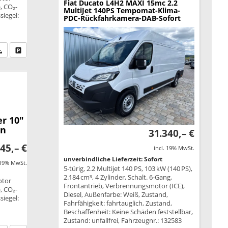
Fiat Ducato
L4H2 MAXI 15mc 2.2
, CO₂-
MultiJet 140PS Tempomat-Klima-
siegel:
PDC-Rückfahrkamera-DAB-Sofort
fen Sie an
PDF-Datei, Fahrzeugexposé drucken
Drucken, parken oder vergleichen
r 10"
en
31.340,– €
45,– €
incl. 19% MwSt.
unverbindliche Lieferzeit: Sofort
 19% MwSt.
5-türig, 2.2 Multijet 140 PS, 103 kW (140 PS),
2.184 cm³, 4 Zylinder, Schalt. 6-Gang,
otor
Frontantrieb, Verbrennungsmotor (ICE),
, CO₂-
Diesel, Außenfarbe: Weiß, Zustand,
siegel:
Fahrfähigkeit: fahrtauglich, Zustand,
Beschaffenheit: Keine Schäden feststellbar,
Zustand: unfallfrei, Fahrzeugnr.: 132583