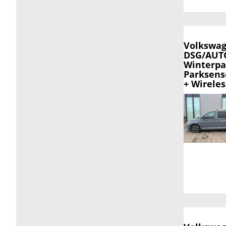
Volkswag
DSG/AUTO
Winterpa
Parksens
+ Wirele