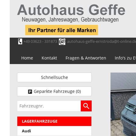
+49 03623 - 331873
autohaus-geffe-ernstroda@t-online.d
Home
Kontakt
Fragen & Antworten
Info's zu
Schnellsuche
Geparkte Fahrzeuge (
0
)
Fahrzeugnr.
LAGERFAHRZEUGE
Audi