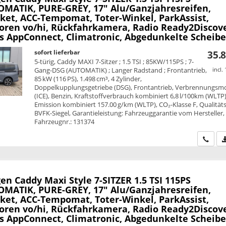
MATIK, PURE-GREY, 17" Alu/Ganzjahresreifen,
ket, ACC-Tempomat, Toter-Winkel, ParkAssist,
oren vo/hi, Rückfahrkamera, Radio Ready2Discove
ss AppConnect, Climatronic, Abgedunkelte Scheib
sofort lieferbar
35.8
5-türig, Caddy MAXI 7-Sitzer ; 1.5 TSI ; 85KW/115PS ; 7-
Gang-DSG (AUTOMATIK) ; Langer Radstand ; Frontantrieb,
incl.
85 kW (116 PS), 1.498 cm³, 4 Zylinder,
Doppelkupplungsgetriebe (DSG), Frontantrieb, Verbrennungsm
(ICE), Benzin, Kraftstoffverbrauch kombiniert 6,8 l/100km (WLTP)
Emission kombiniert 157.00 g/km (WLTP), CO₂-Klasse F, Qualitäts
BVFK-Siegel, Garantieleistung: Fahrzeuggarantie vom Hersteller,
Fahrzeugnr.: 131374
Wir ru
en Caddy Maxi
Style 7-SITZER 1.5 TSI 115PS
MATIK, PURE-GREY, 17" Alu/Ganzjahresreifen,
ket, ACC-Tempomat, Toter-Winkel, ParkAssist,
oren vo/hi, Rückfahrkamera, Radio Ready2Discove
ss AppConnect, Climatronic, Abgedunkelte Scheib