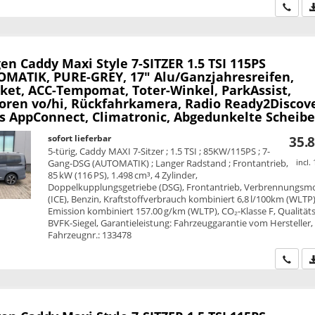
Wir ru
en Caddy Maxi
Style 7-SITZER 1.5 TSI 115PS
MATIK, PURE-GREY, 17" Alu/Ganzjahresreifen,
ket, ACC-Tempomat, Toter-Winkel, ParkAssist,
oren vo/hi, Rückfahrkamera, Radio Ready2Discove
ss AppConnect, Climatronic, Abgedunkelte Scheib
sofort lieferbar
35.8
5-türig, Caddy MAXI 7-Sitzer ; 1.5 TSI ; 85KW/115PS ; 7-
Gang-DSG (AUTOMATIK) ; Langer Radstand ; Frontantrieb,
incl.
85 kW (116 PS), 1.498 cm³, 4 Zylinder,
Doppelkupplungsgetriebe (DSG), Frontantrieb, Verbrennungsm
(ICE), Benzin, Kraftstoffverbrauch kombiniert 6,8 l/100km (WLTP)
Emission kombiniert 157.00 g/km (WLTP), CO₂-Klasse F, Qualitäts
BVFK-Siegel, Garantieleistung: Fahrzeuggarantie vom Hersteller,
Fahrzeugnr.: 133478
Wir ru