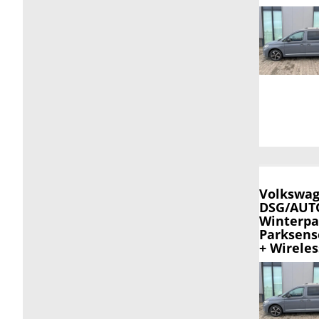
Volkswag
DSG/AUTO
Winterpa
Parksens
+ Wirele