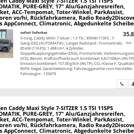
en Caddy Maxi
Style 7-SITZER 1.5 TSI 115PS
MATIK, PURE-GREY, 17" Alu/Ganzjahresreifen,
ket, ACC-Tempomat, Toter-Winkel, ParkAssist,
oren vo/hi, Rückfahrkamera, Radio Ready2Discove
ss AppConnect, Climatronic, Abgedunkelte Scheib
sofort lieferbar
35.8
5-türig, Caddy MAXI 7-Sitzer ; 1.5 TSI ; 85KW/115PS ; 7-
Gang-DSG (AUTOMATIK) ; Langer Radstand ; Frontantrieb,
incl.
85 kW (116 PS), 1.498 cm³, 4 Zylinder,
Doppelkupplungsgetriebe (DSG), Frontantrieb, Verbrennungsm
(ICE), Benzin, Kraftstoffverbrauch kombiniert 6,8 l/100km (WLTP)
Emission kombiniert 157.00 g/km (WLTP), CO₂-Klasse F, Qualitäts
BVFK-Siegel, Garantieleistung: Fahrzeuggarantie vom Hersteller,
Fahrzeugnr.: 133479
Wir ru
en Caddy Maxi
Style 7-SITZER 1.5 TSI 115PS
MATIK, PURE-GREY, 17" Alu/Ganzjahresreifen,
ket, ACC-Tempomat, Toter-Winkel, ParkAssist,
oren vo/hi, Rückfahrkamera, Radio Ready2Discove
ss AppConnect, Climatronic, Abgedunkelte Scheib