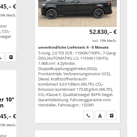
45,– €
 19% MwSt.
otor
52.830,– €
, CO₂-
siegel:
incl. 19% MwSt.
unverbindliche Lieferzeit: 4 - 6 Monate
5-türig, 2.0 TDI SCR ; 110KW/150PS ; 7-Gang-
fen Sie an
PDF-Datei, Fahrzeugexposé drucken
Drucken, parken oder vergleichen
DSG (AUTOMATIK); LÜ, 110 kW (150 PS),
1.968 cm³, 4 Zylinder,
Doppelkupplungsgetriebe (DSG),
Frontantrieb, Verbrennungsmotor (ICE),
Diesel, Kraftstoffverbrauch
kombiniert 6,6 l/100km (WLTP), CO₂-
Emission kombiniert 173.00 g/km (WLTP),
CO₂-Klasse F, Qualitätssiegel: BVFK-Siegel,
r 10"
Garantieleistung: Fahrzeuggarantie vom
en
Hersteller, Fahrzeugnr.: 132991
45,– €
Wir rufen Sie an
PDF-Datei, Fahrzeu
Drucken, park
 19% MwSt.
otor