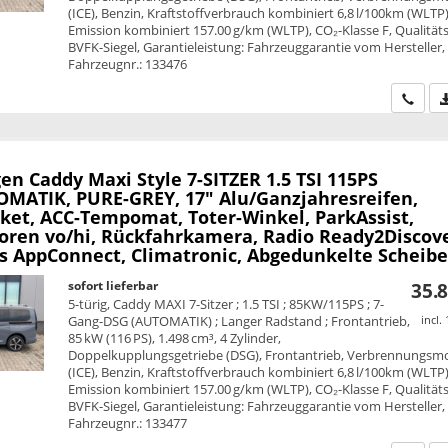
(ICE), Benzin, Kraftstoffverbrauch kombiniert 6,8 l/100km (WLTP)
Emission kombiniert 157.00 g/km (WLTP), CO₂-Klasse F, Qualitäts
BVFK-Siegel, Garantieleistung: Fahrzeuggarantie vom Hersteller,
Fahrzeugnr.: 133476
Wir ru
en Caddy Maxi
Style 7-SITZER 1.5 TSI 115PS
MATIK, PURE-GREY, 17" Alu/Ganzjahresreifen,
ket, ACC-Tempomat, Toter-Winkel, ParkAssist,
oren vo/hi, Rückfahrkamera, Radio Ready2Discove
ss AppConnect, Climatronic, Abgedunkelte Scheib
sofort lieferbar
35.8
5-türig, Caddy MAXI 7-Sitzer ; 1.5 TSI ; 85KW/115PS ; 7-
Gang-DSG (AUTOMATIK) ; Langer Radstand ; Frontantrieb,
incl.
85 kW (116 PS), 1.498 cm³, 4 Zylinder,
Doppelkupplungsgetriebe (DSG), Frontantrieb, Verbrennungsm
(ICE), Benzin, Kraftstoffverbrauch kombiniert 6,8 l/100km (WLTP)
Emission kombiniert 157.00 g/km (WLTP), CO₂-Klasse F, Qualitäts
BVFK-Siegel, Garantieleistung: Fahrzeuggarantie vom Hersteller,
Fahrzeugnr.: 133477