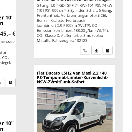
5-türig, 1,0 T-GDI GPF 74 KW (101 PS), 74 kW
(101 PS), 999 cm³, 3 Zylinder, Schalt. 6-Gang,
Frontantrieb, Verbrennungsmotor (ICE),
r 10"
Benzin, Kraftstoffverbrauch
en
kombiniert 5,9 l/100km (WLTP), CO₂-
Emission kombiniert 133.00 g/km (WLTP),
45,– €
CO₂-Klasse D, Außenfarbe: Smokeblau
Metallic, Fahrzeugnr.: 132123
 19% MwSt.
Wir rufen Sie an
PDF-Datei, Fahrzeu
Drucken, park
otor
, CO₂-
siegel:
Fiat Ducato
L5H2 Van Maxi 2.2 140
PS-Tempomat-Limiter-Kurvenlicht-
NSW-ZVmitFunk-Sofort
fen Sie an
PDF-Datei, Fahrzeugexposé drucken
Drucken, parken oder vergleichen
r 10"
en