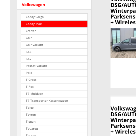
DSG/AUTO
Volkswagen
Winterpa
Parksens
Caddy Cargo
+ Wirele
Caddy Maxi
Crafter
Golf
Golf Variant
ID.3
ID.7
Passat Variant
Polo
T-Cross
T-Roc
T7 Multivan
T7 Transporter Kastenwagen
Volkswag
Taigo
DSG/AUTO
Tayron
Winterpa
Tiguan
Parksens
Touareg
+ Wirele
Touran