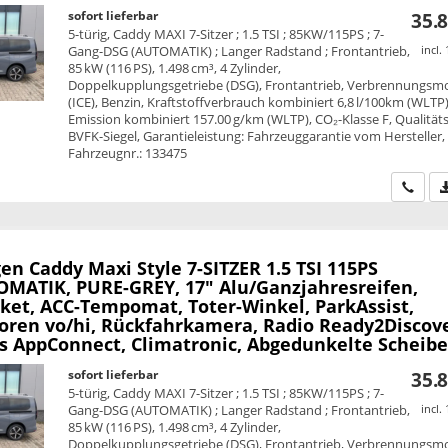
sofort lieferbar
35.8
5-türig, Caddy MAXI 7-Sitzer ; 1.5 TSI ; 85KW/115PS ; 7-
Gang-DSG (AUTOMATIK) ; Langer Radstand ; Frontantrieb,
incl.
85 kW (116 PS), 1.498 cm³, 4 Zylinder,
Doppelkupplungsgetriebe (DSG), Frontantrieb, Verbrennungsm
(ICE), Benzin, Kraftstoffverbrauch kombiniert 6,8 l/100km (WLTP)
Emission kombiniert 157.00 g/km (WLTP), CO₂-Klasse F, Qualitäts
BVFK-Siegel, Garantieleistung: Fahrzeuggarantie vom Hersteller,
Fahrzeugnr.: 133475
Wir ru
en Caddy Maxi
Style 7-SITZER 1.5 TSI 115PS
MATIK, PURE-GREY, 17" Alu/Ganzjahresreifen,
ket, ACC-Tempomat, Toter-Winkel, ParkAssist,
oren vo/hi, Rückfahrkamera, Radio Ready2Discove
ss AppConnect, Climatronic, Abgedunkelte Scheib
sofort lieferbar
35.8
5-türig, Caddy MAXI 7-Sitzer ; 1.5 TSI ; 85KW/115PS ; 7-
Gang-DSG (AUTOMATIK) ; Langer Radstand ; Frontantrieb,
incl.
85 kW (116 PS), 1.498 cm³, 4 Zylinder,
Doppelkupplungsgetriebe (DSG), Frontantrieb, Verbrennungsm