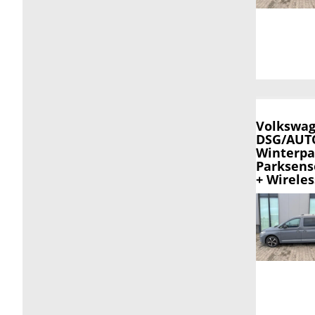
Volkswag
DSG/AUTO
Winterpa
Parksens
+ Wirele