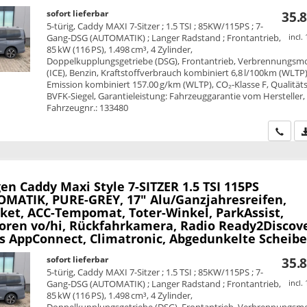
sofort lieferbar
35.8
5-türig, Caddy MAXI 7-Sitzer ; 1.5 TSI ; 85KW/115PS ; 7-
Gang-DSG (AUTOMATIK) ; Langer Radstand ; Frontantrieb,
incl.
85 kW (116 PS), 1.498 cm³, 4 Zylinder,
Doppelkupplungsgetriebe (DSG), Frontantrieb, Verbrennungsm
(ICE), Benzin, Kraftstoffverbrauch kombiniert 6,8 l/100km (WLTP)
Emission kombiniert 157.00 g/km (WLTP), CO₂-Klasse F, Qualitäts
BVFK-Siegel, Garantieleistung: Fahrzeuggarantie vom Hersteller,
Fahrzeugnr.: 133480
Wir ru
en Caddy Maxi
Style 7-SITZER 1.5 TSI 115PS
MATIK, PURE-GREY, 17" Alu/Ganzjahresreifen,
ket, ACC-Tempomat, Toter-Winkel, ParkAssist,
oren vo/hi, Rückfahrkamera, Radio Ready2Discove
ss AppConnect, Climatronic, Abgedunkelte Scheib
sofort lieferbar
35.8
5-türig, Caddy MAXI 7-Sitzer ; 1.5 TSI ; 85KW/115PS ; 7-
Gang-DSG (AUTOMATIK) ; Langer Radstand ; Frontantrieb,
incl.
85 kW (116 PS), 1.498 cm³, 4 Zylinder,