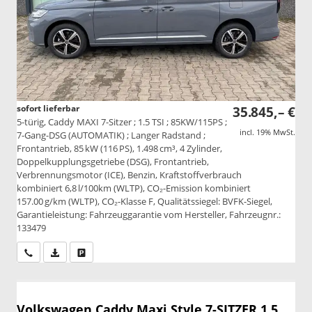
sofort lieferbar
35.845,– €
5-türig, Caddy MAXI 7-Sitzer ; 1.5 TSI ; 85KW/115PS ;
incl. 19% MwSt.
7-Gang-DSG (AUTOMATIK) ; Langer Radstand ;
Frontantrieb, 85 kW (116 PS), 1.498 cm³, 4 Zylinder,
Doppelkupplungsgetriebe (DSG), Frontantrieb,
Verbrennungsmotor (ICE), Benzin, Kraftstoffverbrauch
kombiniert 6,8 l/100km (WLTP), CO₂-Emission kombiniert
157.00 g/km (WLTP), CO₂-Klasse F, Qualitätssiegel: BVFK-Siegel,
Garantieleistung: Fahrzeuggarantie vom Hersteller, Fahrzeugnr.:
133479
Wir rufen Sie an
PDF-Datei, Fahrzeugexposé drucken
Drucken, parken oder vergleichen
Volkswagen Caddy Maxi
Style 7-SITZER 1.5