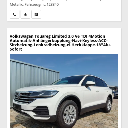
Metallic, Fahrzeugnr.: 128840
Wir rufen Sie an
PDF-Datei, Fahrzeugexposé drucken
Drucken, parken oder vergleichen
Volkswagen Touareg
Limited 3.0 V6 TDI 4Motion
Automatik-Anhängerkupplung-Navi-Keyless-ACC-
Sitzheizung-Lenkradheizung-el.Heckklappe-18''Alu-
Sofort