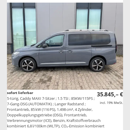
sofort lieferbar
35.845,– €
5-türig, Caddy MAXI 7-Sitzer ; 1.5 TSI ; 85KW/115PS ;
incl. 19% MwSt.
7-Gang-DSG (AUTOMATIK) ; Langer Radstand ;
Frontantrieb, 85 kW (116 PS), 1.498 cm³, 4 Zylinder,
Doppelkupplungsgetriebe (DSG), Frontantrieb,
Verbrennungsmotor (ICE), Benzin, Kraftstoffverbrauch
kombiniert 6,8 l/100km (WLTP), CO₂-Emission kombiniert