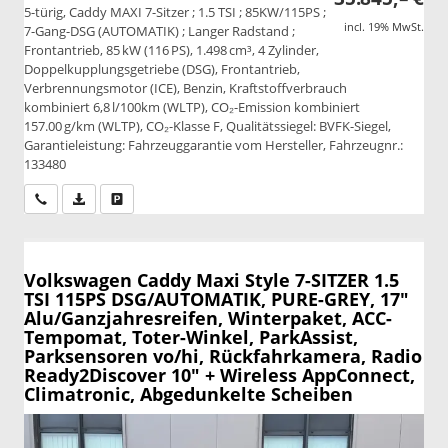
5-türig, Caddy MAXI 7-Sitzer ; 1.5 TSI ; 85KW/115PS ;
incl. 19% MwSt.
7-Gang-DSG (AUTOMATIK) ; Langer Radstand ;
Frontantrieb, 85 kW (116 PS), 1.498 cm³, 4 Zylinder,
Doppelkupplungsgetriebe (DSG), Frontantrieb,
Verbrennungsmotor (ICE), Benzin, Kraftstoffverbrauch
kombiniert 6,8 l/100km (WLTP), CO₂-Emission kombiniert
157.00 g/km (WLTP), CO₂-Klasse F, Qualitätssiegel: BVFK-Siegel,
Garantieleistung: Fahrzeuggarantie vom Hersteller, Fahrzeugnr.:
133480
Wir rufen Sie an
PDF-Datei, Fahrzeugexposé drucken
Drucken, parken oder vergleichen
Volkswagen Caddy Maxi
Style 7-SITZER 1.5
TSI 115PS DSG/AUTOMATIK, PURE-GREY, 17"
Alu/Ganzjahresreifen, Winterpaket, ACC-
Tempomat, Toter-Winkel, ParkAssist,
Parksensoren vo/hi, Rückfahrkamera, Radio
Ready2Discover 10" + Wireless AppConnect,
Climatronic, Abgedunkelte Scheiben