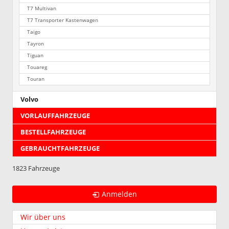
T7 Multivan
T7 Transporter Kastenwagen
Taigo
Tayron
Tiguan
Touareg
Touran
Volvo
VORLAUFFAHRZEUGE
BESTELLFAHRZEUGE
GEBRAUCHTFAHRZEUGE
1823 Fahrzeuge
Anmelden
Wir über uns