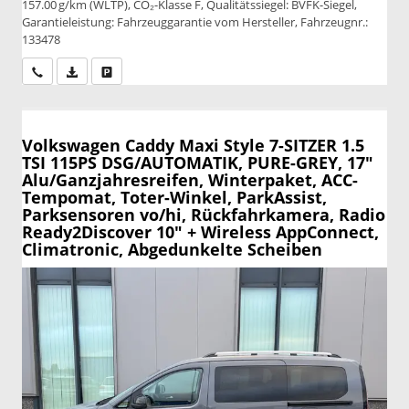
157.00 g/km (WLTP), CO₂-Klasse F, Qualitätssiegel: BVFK-Siegel,
Garantieleistung: Fahrzeuggarantie vom Hersteller, Fahrzeugnr.:
133478
Wir rufen Sie an
PDF-Datei, Fahrzeugexposé drucken
Drucken, parken oder vergleichen
Volkswagen Caddy Maxi
Style 7-SITZER 1.5
TSI 115PS DSG/AUTOMATIK, PURE-GREY, 17"
Alu/Ganzjahresreifen, Winterpaket, ACC-
Tempomat, Toter-Winkel, ParkAssist,
Parksensoren vo/hi, Rückfahrkamera, Radio
Ready2Discover 10" + Wireless AppConnect,
Climatronic, Abgedunkelte Scheiben