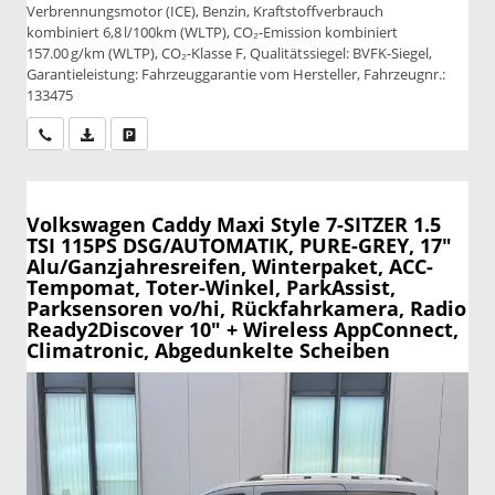
Verbrennungsmotor (ICE), Benzin, Kraftstoffverbrauch
kombiniert 6,8 l/100km (WLTP), CO₂-Emission kombiniert
157.00 g/km (WLTP), CO₂-Klasse F, Qualitätssiegel: BVFK-Siegel,
Garantieleistung: Fahrzeuggarantie vom Hersteller, Fahrzeugnr.:
133475
Wir rufen Sie an
PDF-Datei, Fahrzeugexposé drucken
Drucken, parken oder vergleichen
Volkswagen Caddy Maxi
Style 7-SITZER 1.5
TSI 115PS DSG/AUTOMATIK, PURE-GREY, 17"
Alu/Ganzjahresreifen, Winterpaket, ACC-
Tempomat, Toter-Winkel, ParkAssist,
Parksensoren vo/hi, Rückfahrkamera, Radio
Ready2Discover 10" + Wireless AppConnect,
Climatronic, Abgedunkelte Scheiben