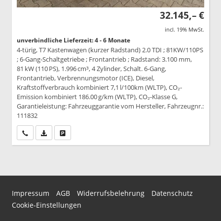
32.145,– €
incl. 19% MwSt.
unverbindliche Lieferzeit: 4 - 6 Monate
4-türig, T7 Kastenwagen (kurzer Radstand) 2.0 TDI ; 81KW/110PS
; 6-Gang-Schaltgetriebe ; Frontantrieb ; Radstand: 3.100 mm,
81 kW (110 PS), 1.996 cm³, 4 Zylinder, Schalt. 6-Gang,
Frontantrieb, Verbrennungsmotor (ICE), Diesel,
Kraftstoffverbrauch kombiniert 7,1 l/100km (WLTP), CO₂-
Emission kombiniert 186.00 g/km (WLTP), CO₂-Klasse G,
Garantieleistung: Fahrzeuggarantie vom Hersteller, Fahrzeugnr.:
111832
Wir rufen Sie an
PDF-Datei, Fahrzeugexposé drucken
Drucken, parken oder vergleichen
Impressum
AGB
Widerrufsbelehrung
Datenschutz
Cookie-Einstellungen