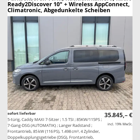
Ready2Discover 10" + Wireless AppConnect,
Climatronic, Abgedunkelte Scheiben
sofort lieferbar
35.845,– €
5-türig, Caddy MAXI 7-Sitzer ; 1.5 TSI ; 85KW/115PS ;
incl. 19% MwSt.
7-Gang-DSG (AUTOMATIK) ; Langer Radstand ;
Frontantrieb, 85 kW (116 PS), 1.498 cm³, 4 Zylinder,
Doppelkupplungsgetriebe (DSG), Frontantrieb,