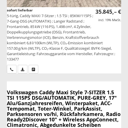
sofort lieferbar
35.845,– €
5-türig, Caddy MAXI 7-Sitzer ; 1.5 TSI ; 85KW/115PS ;
incl. 19% MwSt.
7-Gang-DSG (AUTOMATIK) ; Langer Radstand ;
Frontantrieb, 85 kW (116 PS), 1.498 cm³, 4 Zylinder,
Doppelkupplungsgetriebe (DSG), Frontantrieb,
Verbrennungsmotor (ICE), Benzin, Kraftstoffverbrauch
kombiniert 6,8 l/100km (WLTP), CO₂-Emission kombiniert
157.00 g/km (WLTP), CO₂-Klasse F, Qualitätssiegel: BVFK-Siegel,
Garantieleistung: Fahrzeuggarantie vom Hersteller, Fahrzeugnr.:
133477
Wir rufen Sie an
PDF-Datei, Fahrzeugexposé drucken
Drucken, parken oder vergleichen
Volkswagen Caddy Maxi
Style 7-SITZER 1.5
TSI 115PS DSG/AUTOMATIK, PURE-GREY, 17"
Alu/Ganzjahresreifen, Winterpaket, ACC-
Tempomat, Toter-Winkel, ParkAssist,
Parksensoren vo/hi, Rückfahrkamera, Radio
Ready2Discover 10" + Wireless AppConnect,
Climatronic, Abgedunkelte Scheiben