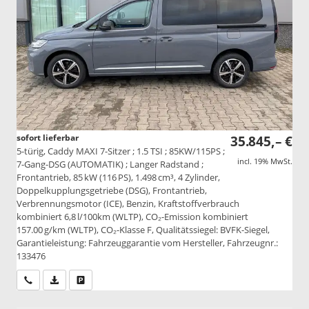
sofort lieferbar
35.845,– €
5-türig, Caddy MAXI 7-Sitzer ; 1.5 TSI ; 85KW/115PS ;
incl. 19% MwSt.
7-Gang-DSG (AUTOMATIK) ; Langer Radstand ;
Frontantrieb, 85 kW (116 PS), 1.498 cm³, 4 Zylinder,
Doppelkupplungsgetriebe (DSG), Frontantrieb,
Verbrennungsmotor (ICE), Benzin, Kraftstoffverbrauch
kombiniert 6,8 l/100km (WLTP), CO₂-Emission kombiniert
157.00 g/km (WLTP), CO₂-Klasse F, Qualitätssiegel: BVFK-Siegel,
Garantieleistung: Fahrzeuggarantie vom Hersteller, Fahrzeugnr.:
133476
Wir rufen Sie an
PDF-Datei, Fahrzeugexposé drucken
Drucken, parken oder vergleichen