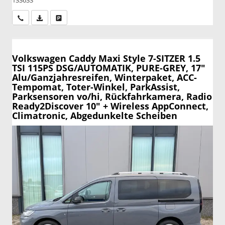
Wir rufen Sie an
PDF-Datei, Fahrzeugexposé drucken
Drucken, parken oder vergleichen
Volkswagen Caddy Maxi
Style 7-SITZER 1.5
TSI 115PS DSG/AUTOMATIK, PURE-GREY, 17"
Alu/Ganzjahresreifen, Winterpaket, ACC-
Tempomat, Toter-Winkel, ParkAssist,
Parksensoren vo/hi, Rückfahrkamera, Radio
Ready2Discover 10" + Wireless AppConnect,
Climatronic, Abgedunkelte Scheiben