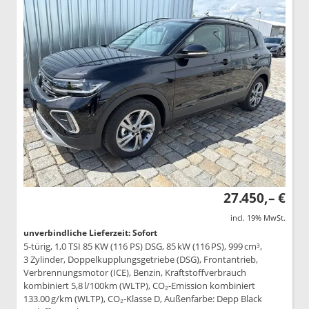
27.450,– €
incl. 19% MwSt.
unverbindliche Lieferzeit: Sofort
5-türig, 1,0 TSI 85 KW (116 PS) DSG, 85 kW (116 PS), 999 cm³,
3 Zylinder, Doppelkupplungsgetriebe (DSG), Frontantrieb,
Verbrennungsmotor (ICE), Benzin, Kraftstoffverbrauch
kombiniert 5,8 l/100km (WLTP), CO₂-Emission kombiniert
133.00 g/km (WLTP), CO₂-Klasse D, Außenfarbe: Depp Black