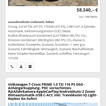
58.340,– €
incl. 19% MwSt.
unverbindliche Lieferzeit: Sofort
5-türig, 3.0 V6 TDI 231 PS, 170 kW (231 PS), 2.967 cm³, 6 Zylinder,
Automatik, Verbrennungsmotor (ICE), Diesel,
Kraftstoffverbrauch kombiniert 8,2 l/100km (WLTP), CO₂-
Emission kombiniert 206.00 g/km (WLTP), CO₂-Klasse G,
Außenfarbe: Purewhite, Zustand, Aussehen: 1, sehr gut,
Zustand, Fahrfähigkeit: fahrtauglich, Zustand, Beschaffenheit:
Keine Schäden feststellbar, Zustand: unfallfrei, Fahrzeugnr.:
121234
Wir rufen Sie an
PDF-Datei, Fahrzeugexposé drucken
Drucken, parken oder vergleichen
Volkswagen T-Cross
PRIME 1,0 TSI 116 PS DSG -
Anhängerkupplung- PDC vorne/hinten-
Rückfahrkamera-AppleCarPlay/AndroidAuto-2 Zonen
Klimaautomatik-USB C-ACC inkl. TravelAssist-IQ Light-
Keyless Go-Sofort