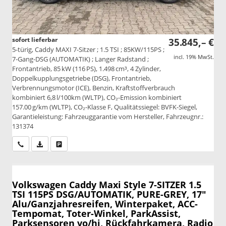
sofort lieferbar
35.845,– €
5-türig, Caddy MAXI 7-Sitzer ; 1.5 TSI ; 85KW/115PS ;
incl. 19% MwSt.
7-Gang-DSG (AUTOMATIK) ; Langer Radstand ;
Frontantrieb, 85 kW (116 PS), 1.498 cm³, 4 Zylinder,
Doppelkupplungsgetriebe (DSG), Frontantrieb,
Verbrennungsmotor (ICE), Benzin, Kraftstoffverbrauch
kombiniert 6,8 l/100km (WLTP), CO₂-Emission kombiniert
157.00 g/km (WLTP), CO₂-Klasse F, Qualitätssiegel: BVFK-Siegel,
Garantieleistung: Fahrzeuggarantie vom Hersteller, Fahrzeugnr.:
131374
Wir rufen Sie an
PDF-Datei, Fahrzeugexposé drucken
Drucken, parken oder vergleichen
Volkswagen Caddy Maxi
Style 7-SITZER 1.5
TSI 115PS DSG/AUTOMATIK, PURE-GREY, 17"
Alu/Ganzjahresreifen, Winterpaket, ACC-
Tempomat, Toter-Winkel, ParkAssist,
Parksensoren vo/hi, Rückfahrkamera, Radio