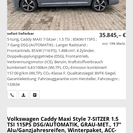
sofort lieferbar
35.845,– €
5-türig, Caddy MAXI 7-Sitzer ; 1.5 TSI ; 85KW/115PS ;
incl. 19% MwSt.
7-Gang-DSG (AUTOMATIK) ; Langer Radstand ;
Frontantrieb, 85 kW (116 PS), 1.498 cm³, 4 Zylinder,
Doppelkupplungsgetriebe (DSG), Frontantrieb,
Verbrennungsmotor (ICE), Benzin, Kraftstoffverbrauch
kombiniert 6,8 l/100km (WLTP), CO₂-Emission kombiniert
157.00 g/km (WLTP), CO₂-Klasse F, Qualitätssiegel: BVFK-Siegel,
Garantieleistung: Fahrzeuggarantie vom Hersteller, Fahrzeugnr.:
133634
Wir rufen Sie an
PDF-Datei, Fahrzeugexposé drucken
Drucken, parken oder vergleichen
Volkswagen Caddy Maxi
Style 7-SITZER 1.5
TSI 115PS DSG/AUTOMATIK, GRAU-MET., 17"
Alu/Ganzjahresreifen, Winterpaket, ACC-