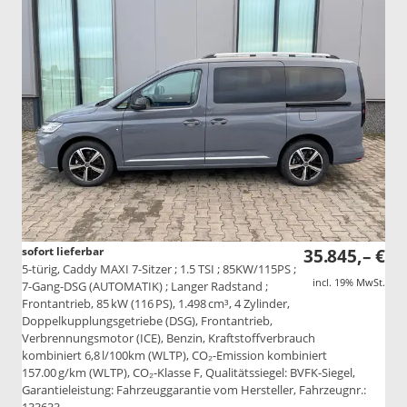
sofort lieferbar
35.845,– €
5-türig, Caddy MAXI 7-Sitzer ; 1.5 TSI ; 85KW/115PS ;
incl. 19% MwSt.
7-Gang-DSG (AUTOMATIK) ; Langer Radstand ;
Frontantrieb, 85 kW (116 PS), 1.498 cm³, 4 Zylinder,
Doppelkupplungsgetriebe (DSG), Frontantrieb,
Verbrennungsmotor (ICE), Benzin, Kraftstoffverbrauch
kombiniert 6,8 l/100km (WLTP), CO₂-Emission kombiniert
157.00 g/km (WLTP), CO₂-Klasse F, Qualitätssiegel: BVFK-Siegel,
Garantieleistung: Fahrzeuggarantie vom Hersteller, Fahrzeugnr.:
133633