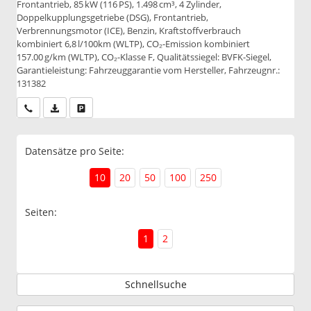
Frontantrieb, 85 kW (116 PS), 1.498 cm³, 4 Zylinder,
Doppelkupplungsgetriebe (DSG), Frontantrieb,
Verbrennungsmotor (ICE), Benzin, Kraftstoffverbrauch
kombiniert 6,8 l/100km (WLTP), CO₂-Emission kombiniert
157.00 g/km (WLTP), CO₂-Klasse F, Qualitätssiegel: BVFK-Siegel,
Garantieleistung: Fahrzeuggarantie vom Hersteller, Fahrzeugnr.:
131382
Wir rufen Sie an
PDF-Datei, Fahrzeugexposé drucken
Drucken, parken oder vergleichen
Datensätze pro Seite:
10
20
50
100
250
Seiten:
1
2
Schnellsuche