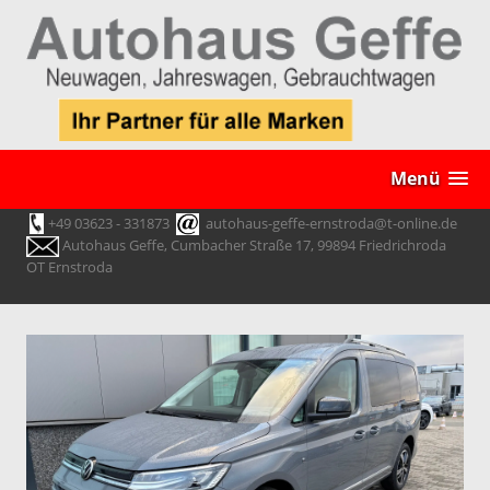
Menü
+49 03623 - 331873
autohaus-geffe-ernstroda@t-online.de
Autohaus Geffe, Cumbacher Straße 17, 99894 Friedrichroda
OT Ernstroda