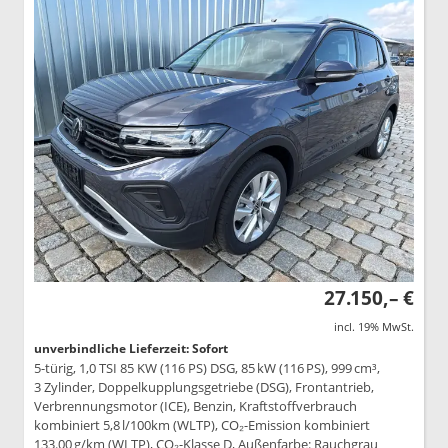
27.150,– €
incl. 19% MwSt.
unverbindliche Lieferzeit: Sofort
5-türig, 1,0 TSI 85 KW (116 PS) DSG, 85 kW (116 PS), 999 cm³,
3 Zylinder, Doppelkupplungsgetriebe (DSG), Frontantrieb,
Verbrennungsmotor (ICE), Benzin, Kraftstoffverbrauch
kombiniert 5,8 l/100km (WLTP), CO₂-Emission kombiniert
133.00 g/km (WLTP), CO₂-Klasse D, Außenfarbe: Rauchgrau