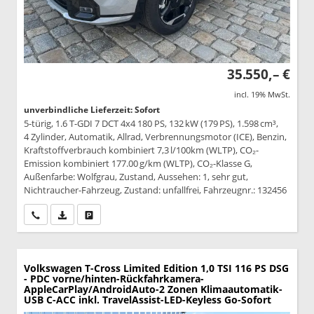
35.550,– €
incl. 19% MwSt.
unverbindliche Lieferzeit: Sofort
5-türig, 1.6 T-GDI 7 DCT 4x4 180 PS, 132 kW (179 PS), 1.598 cm³,
4 Zylinder, Automatik, Allrad, Verbrennungsmotor (ICE), Benzin,
Kraftstoffverbrauch kombiniert 7,3 l/100km (WLTP), CO₂-
Emission kombiniert 177.00 g/km (WLTP), CO₂-Klasse G,
Außenfarbe: Wolfgrau, Zustand, Aussehen: 1, sehr gut,
Nichtraucher-Fahrzeug, Zustand: unfallfrei, Fahrzeugnr.: 132456
Wir rufen Sie an
PDF-Datei, Fahrzeugexposé drucken
Drucken, parken oder vergleichen
Volkswagen T-Cross
Limited Edition 1,0 TSI 116 PS DSG
- PDC vorne/hinten-Rückfahrkamera-
AppleCarPlay/AndroidAuto-2 Zonen Klimaautomatik-
USB C-ACC inkl. TravelAssist-LED-Keyless Go-Sofort